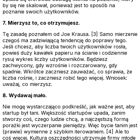
by się nie skalował, ponieważ jest to sposób na
poznanie swoich użytkowników.
7. Mierzysz to, co otrzymujesz.
Tę zasadę poznałem od Joe Krausa. [3] Samo mierzenie
czegoś ma zadziwiającą tendencję do poprawy tego.
Jeśli chcesz, aby liczba twoich użytkowników rosła,
powieś duży kawałek papieru na ścianie i codziennie
rysuj wykres liczby użytkowników. Będziesz
zachwycony, gdy wzrośnie i rozczarowany, gdy
spadnie. Wkrótce zaczniesz zauważać, co sprawia, że
liczba rośnie, i zaczniesz robić tego więcej. Wniosek:
uważaj, co mierzysz.
8. Wydawaj mało.
Nie mogę wystarczająco podkreślić, jak ważne jest, aby
startup był tani. Większość startupów upada, zanim
stworzy coś, czego ludzie chcą, a najczęstszą formą
porażki jest wyczerpanie pieniędzy. Więc bycie tanim jest
(prawie) wymienne z szybkim iterowaniem. [4] Ale to
coś więcej. Kultura oszczędności utrzymuje firmy młode