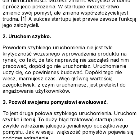
dla nieruchomości. Możesz zmienić wszystko w domu
oprócz jego położenia. W startupie możesz łatwo
zmienić swój pomysł, ale zmiana współzałożycieli jest
trudna. [1] A sukces startupu jest prawie zawsze funkcją
jego założycieli.
2. Uruchom szybko.
Powodem szybkiego uruchomienia nie jest tyle
krytyczność wczesnego wprowadzenia produktu na
rynek, co fakt, że tak naprawdę nie zacząłeś nad nim
pracować, dopóki go nie uruchomisz. Uruchomienie
uczy cię, co powinieneś budować. Dopóki tego nie
wiesz, marnujesz czas. Więc główną wartością
czegokolwiek, z czym uruchamiasz, jest pretekst do
angażowania użytkowników.
3. Pozwól swojemu pomysłowi ewoluować.
To jest druga połowa szybkiego uruchomienia. Uruchom
szybko i iteruj. To duży błąd traktować startup jako
zwykłe wdrażanie jakiegoś genialnego początkowego
pomysłu. Jak w eseju, większość pomysłów pojawia się
podczas wdrażania.