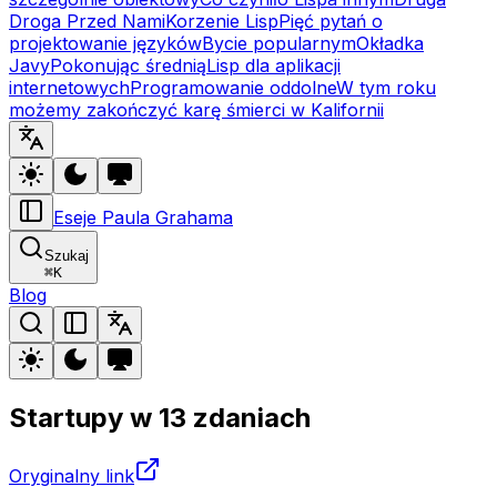
Droga Przed Nami
Korzenie Lisp
Pięć pytań o
projektowanie języków
Bycie popularnym
Okładka
Javy
Pokonując średnią
Lisp dla aplikacji
internetowych
Programowanie oddolne
W tym roku
możemy zakończyć karę śmierci w Kalifornii
Eseje Paula Grahama
Szukaj
⌘
K
Blog
Startupy w 13 zdaniach
Oryginalny link