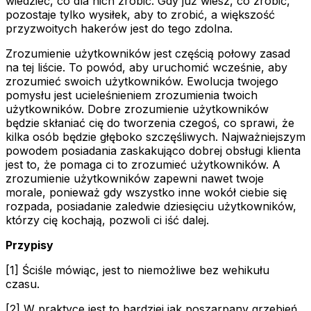
wiedzieć, co dla nich zrobić. Gdy już wiesz, co zrobić,
pozostaje tylko wysiłek, aby to zrobić, a większość
przyzwoitych hakerów jest do tego zdolna.
Zrozumienie użytkowników jest częścią połowy zasad
na tej liście. To powód, aby uruchomić wcześnie, aby
zrozumieć swoich użytkowników. Ewolucja twojego
pomysłu jest ucieleśnieniem zrozumienia twoich
użytkowników. Dobre zrozumienie użytkowników
będzie skłaniać cię do tworzenia czegoś, co sprawi, że
kilka osób będzie głęboko szczęśliwych. Najważniejszym
powodem posiadania zaskakująco dobrej obsługi klienta
jest to, że pomaga ci to zrozumieć użytkowników. A
zrozumienie użytkowników zapewni nawet twoje
morale, ponieważ gdy wszystko inne wokół ciebie się
rozpada, posiadanie zaledwie dziesięciu użytkowników,
którzy cię kochają, pozwoli ci iść dalej.
Przypisy
[1] Ściśle mówiąc, jest to niemożliwe bez wehikułu
czasu.
[2] W praktyce jest to bardziej jak poszarpany grzebień.