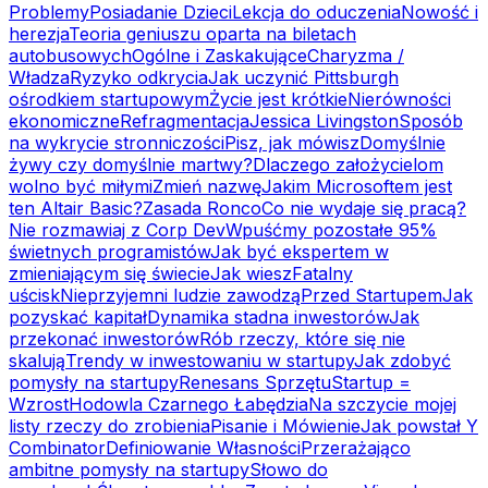
Problemy
Posiadanie Dzieci
Lekcja do oduczenia
Nowość i
herezja
Teoria geniuszu oparta na biletach
autobusowych
Ogólne i Zaskakujące
Charyzma /
Władza
Ryzyko odkrycia
Jak uczynić Pittsburgh
ośrodkiem startupowym
Życie jest krótkie
Nierówności
ekonomiczne
Refragmentacja
Jessica Livingston
Sposób
na wykrycie stronniczości
Pisz, jak mówisz
Domyślnie
żywy czy domyślnie martwy?
Dlaczego założycielom
wolno być miłymi
Zmień nazwę
Jakim Microsoftem jest
ten Altair Basic?
Zasada Ronco
Co nie wydaje się pracą?
Nie rozmawiaj z Corp Dev
Wpuśćmy pozostałe 95%
świetnych programistów
Jak być ekspertem w
zmieniającym się świecie
Jak wiesz
Fatalny
uścisk
Nieprzyjemni ludzie zawodzą
Przed Startupem
Jak
pozyskać kapitał
Dynamika stadna inwestorów
Jak
przekonać inwestorów
Rób rzeczy, które się nie
skalują
Trendy w inwestowaniu w startupy
Jak zdobyć
pomysły na startupy
Renesans Sprzętu
Startup =
Wzrost
Hodowla Czarnego Łabędzia
Na szczycie mojej
listy rzeczy do zrobienia
Pisanie i Mówienie
Jak powstał Y
Combinator
Definiowanie Własności
Przerażająco
ambitne pomysły na startupy
Słowo do