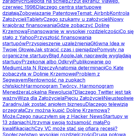
zaradnych
Ślepota na schlep
Zrzut ekranu: Viaweb,
czerwiec 1998
Dlaczego centra startupowe
działają
Zobowiązanie Patentowe
Temat: Airbnb
Kontrola
Założycieli
Tablety
Czego szukamy u założycieli
Nowy
krajobraz finansowania
Gdzie zobaczyć Dolinę
Krzemową
Finansowanie w wysokiej rozdzielczości
Co się
stało z Yahoo
Przyszłość finansowania
startupów
Przyspieszenie uzależnienia
Główna Idea w
Twojej Głowie
Jak stracić czas i pieniądze
Pomysły na
organiczne startupy
Błąd Apple
Jak naprawdę wyglądają
startupy
Przekonaj albo Odkryj
Publikowanie po
Medium
Lista N Rzeczy
Anatomia determinacji
Co Kate
zobaczyła w Dolinie Krzemowej
Problem z
Segwayem
Rentowność na zupkach
chińskich
Harmonogram Twórcy, Harmonogram
Menedżera
Lokalna Rewolucja?
Dlaczego Twitter jest tak
ważny
Wiza dla Założyciela
Pięciu Założycieli
Nieustępliwie
Zaradny
Jak zostać aniołem biznesu
Dlaczego telewizja
przegrała
Czy można kupić Dolinę Krzemową?
Może.
Czego nauczyłem się z Hacker News
Startupy w
13 zdaniach
Utrzymaj swoją tożsamość małą
Po
kwalifikacjach
Czy VC może stać się ofiarą recesji?
Społeczeństwo wysokiej rozdzielczości
Druga połowa