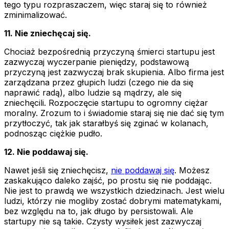
tego typu rozpraszaczem, więc staraj się to również
zminimalizować.
11. Nie zniechęcaj się.
Chociaż bezpośrednią przyczyną śmierci startupu jest
zazwyczaj wyczerpanie pieniędzy, podstawową
przyczyną jest zazwyczaj brak skupienia. Albo firma jest
zarządzana przez głupich ludzi (czego nie da się
naprawić radą), albo ludzie są mądrzy, ale się
zniechęcili. Rozpoczęcie startupu to ogromny ciężar
moralny. Zrozum to i świadomie staraj się nie dać się tym
przytłoczyć, tak jak starałbyś się zginać w kolanach,
podnosząc ciężkie pudło.
12. Nie poddawaj się.
Nawet jeśli się zniechęcisz,
nie poddawaj się
. Możesz
zaskakująco daleko zajść, po prostu się nie poddając.
Nie jest to prawdą we wszystkich dziedzinach. Jest wielu
ludzi, którzy nie mogliby zostać dobrymi matematykami,
bez względu na to, jak długo by persistowali. Ale
startupy nie są takie. Czysty wysiłek jest zazwyczaj