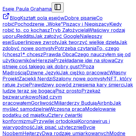
Eseje Paula Grahama
Blog
Kształt pola esejów
Dobre pisanie
Co
robić
Pochodzenie „Woke”
Piszący i Niepiszący
Kiedy
robić to, co kochasz
Tryb Założyciela
Właściwy rodzaj
uporu
Redditsi
Jak założyć Google
Najlepszy
esej
Superliniowe zwroty
Jak tworzyć wielkie dzieła
Jak
zdobyć nowe pomysły
Potrzeba czytania
To, czego
(chcesz)* chcesz
Prawda Obca
Czego nauczyłem się od
użytkowników
Herezja
Przekładanie idei na słowa
Czy
istnieje coś takiego jak dobry gust?
Poza
Mądrością
Dziwne Języki
Jak ciężko pracować
Własny
Projekt
Zaciekli Nerdzi
Szalony nowe pomysły
NFT, który
ratuje życie
Prawdziwy powód zniesienia kary śmierci
Jak
ludzie teraz się bogacą
Pisz prosto
Przekaż
bezwarunkowo
Nad czym
pracowałem
Gorliwość
Miliarderzy Budują
Airbnb
Jak
myśleć samodzielnie
Wczesna praca
Modelowanie
podatku od majątku
Cztery ćwiartki
konformizmu
Przywilej ortodoksji
Koronawirus i
wiarygodność
Jak pisać użytecznie
Bycie
Noobem
Hejterzy
Dwa rodzaje umiarkowanych
Modne