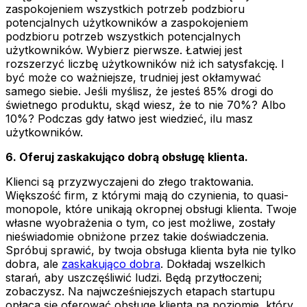
zaspokojeniem wszystkich potrzeb podzbioru
potencjalnych użytkowników a zaspokojeniem
podzbioru potrzeb wszystkich potencjalnych
użytkowników. Wybierz pierwsze. Łatwiej jest
rozszerzyć liczbę użytkowników niż ich satysfakcję. I
być może co ważniejsze, trudniej jest okłamywać
samego siebie. Jeśli myślisz, że jesteś 85% drogi do
świetnego produktu, skąd wiesz, że to nie 70%? Albo
10%? Podczas gdy łatwo jest wiedzieć, ilu masz
użytkowników.
6. Oferuj zaskakująco dobrą obsługę klienta.
Klienci są przyzwyczajeni do złego traktowania.
Większość firm, z którymi mają do czynienia, to quasi-
monopole, które unikają okropnej obsługi klienta. Twoje
własne wyobrażenia o tym, co jest możliwe, zostały
nieświadomie obniżone przez takie doświadczenia.
Spróbuj sprawić, by twoja obsługa klienta była nie tylko
dobra, ale
zaskakująco dobra
. Dokładaj wszelkich
starań, aby uszczęśliwić ludzi. Będą przytłoczeni;
zobaczysz. Na najwcześniejszych etapach startupu
opłaca się oferować obsługę klienta na poziomie, który