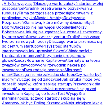
„Artyści wysyłają”
Dlaczego warto założyć startup w złej
gospodarce
Poradnik przetrwania w pozyskiwaniu
funduszy
Firma zarządzająca przedsiębiorstwami z
poolingiem ryzyka
Miasta i Ambicja
Rozłączanie
Rozproszeń
Kłamstwa, które mówimy dzieciom
Bądź
Dobry
Dlaczego nie ma więcej Google
Niektórzy
Bohaterowie
Jak się nie zgadzać
Nie zostałeś stworzony,
by mieć szefa
Nowe zwierzę venture
Trolle
Sześć zasad
tworzenia nowych rzeczy
Dlaczego warto przenieść się
do centrum startupów
Przyszłość startupów
internetowych
Jak uprawiać filozofię
Wiadomości z
frontu
Jak nie umrzeć
Utrzymanie programu w
głowie
Rzeczy
Równanie Kapitałowe
Alternatywna teoria
związków zawodowych
Przewodnik hakera po
inwestorach
Dwa rodzaje oceniania
Microsoft
umarł
Dlaczego nie nie zakładać startupu
Czy warto być
mądrym?
Ucząc się od założycieli
Jak sztuka może być
dobra
18 błędów, które zabijają startupy
Przewodnik dla
studentów po startupach
Jak prezentować się przed
inwestorami
Kopiuj to, co lubisz
Test Wyspy
Siła
marginalności
Dlaczego startupy skupiają się w
Ameryce
Jak być Doliną Krzemową
Najtrudniejsze lekcje