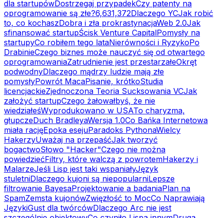
dla startupów
Dostrzegaj przypadek
Czy patenty na
oprogramowanie są złe?
6,631,372
Dlaczego YC
Jak robić
to, co kochasz
Dobra i zła prokrastynacja
Web 2.0
Jak
sfinansować startup
Ścisk Venture Capital
Pomysły na
startupy
Co robiłem tego lata
Nierówności i Ryzyko
Po
Drabinie
Czego biznes może nauczyć się od otwartego
oprogramowania
Zatrudnienie jest przestarzałe
Okręt
podwodny
Dlaczego mądrzy ludzie mają złe
pomysły
Powrót Maca
Pisanie, krótko
Studia
licencjackie
Zjednoczona Teoria Sucksowania VC
Jak
założyć startup
Czego żałowałbyś, że nie
wiedziałeś
Wyprodukowano w USA
To charyzma,
głupcze
Duch Bradleya
Wersja 1.0
Co Bańka Internetowa
miała rację
Epoka eseju
Paradoks Pythona
Wielcy
Hakerzy
Uważaj na przepaść
Jak tworzyć
bogactwo
Słowo "Hacker"
Czego nie można
powiedzieć
Filtry, które walczą z powrotem
Hakerzy i
Malarze
Jeśli Lisp jest taki wspaniały
Język
stuletni
Dlaczego kujoni są niepopularni
Lepsze
filtrowanie Bayesa
Projektowanie a badania
Plan na
Spam
Zemsta kujonów
Zwięzłość to Moc
Co Naprawiają
Języki
Gust dla twórców
Dlaczego Arc nie jest
szczególnie obiektowy
Co czyniło Lispa innym
Druga