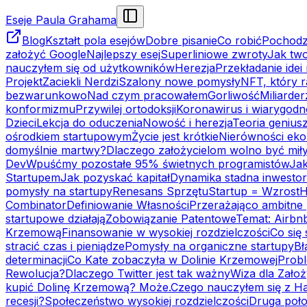
Eseje Paula Grahama
Blog
Kształt pola esejów
Dobre pisanie
Co robić
Pochodz
założyć Google
Najlepszy esej
Superliniowe zwroty
Jak two
nauczyłem się od użytkowników
Herezja
Przekładanie idei
Projekt
Zaciekli Nerdzi
Szalony nowe pomysły
NFT, który r
bezwarunkowo
Nad czym pracowałem
Gorliwość
Miliarde
konformizmu
Przywilej ortodoksji
Koronawirus i wiarygod
Dzieci
Lekcja do oduczenia
Nowość i herezja
Teoria genius
ośrodkiem startupowym
Życie jest krótkie
Nierówności ek
domyślnie martwy?
Dlaczego założycielom wolno być mił
Dev
Wpuśćmy pozostałe 95% świetnych programistów
Jak
Startupem
Jak pozyskać kapitał
Dynamika stadna inwesto
pomysły na startupy
Renesans Sprzętu
Startup = Wzrost
H
Combinator
Definiowanie Własności
Przerażająco ambitne 
startupowe działają
Zobowiązanie Patentowe
Temat: Airbn
Krzemową
Finansowanie w wysokiej rozdzielczości
Co się
stracić czas i pieniądze
Pomysły na organiczne startupy
Bł
determinacji
Co Kate zobaczyła w Dolinie Krzemowej
Prob
Rewolucja?
Dlaczego Twitter jest tak ważny
Wiza dla Założ
kupić Dolinę Krzemową? Może.
Czego nauczyłem się z H
recesji?
Społeczeństwo wysokiej rozdzielczości
Druga poło