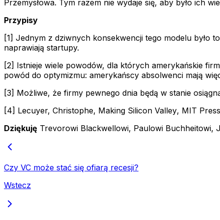
Przemysłowa. Tym razem nie wydaje się, aby było ich wi
Przypisy
[1] Jednym z dziwnych konsekwencji tego modelu było to
naprawiają startupy.
[2] Istnieje wiele powodów, dla których amerykańskie fi
powód do optymizmu: amerykańscy absolwenci mają więce
[3] Możliwe, że firmy pewnego dnia będą w stanie osiągn
[4] Lecuyer, Christophe,
Making Silicon Valley
, MIT Press
Dziękuję
Trevorowi Blackwellowi, Paulowi Buchheitowi, Je
Czy VC może stać się ofiarą recesji?
Wstecz