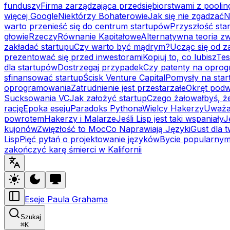
funduszy
Firma zarządzająca przedsiębiorstwami z poolin
więcej Google
Niektórzy Bohaterowie
Jak się nie zgadzać
N
warto przenieść się do centrum startupów
Przyszłość sta
głowie
Rzeczy
Równanie Kapitałowe
Alternatywna teoria 
zakładać startupu
Czy warto być mądrym?
Ucząc się od za
prezentować się przed inwestorami
Kopiuj to, co lubisz
Tes
dla startupów
Dostrzegaj przypadek
Czy patenty na oprog
sfinansować startup
Ścisk Venture Capital
Pomysły na star
oprogramowania
Zatrudnienie jest przestarzałe
Okręt pod
Sucksowania VC
Jak założyć startup
Czego żałowałbyś, że
rację
Epoka eseju
Paradoks Pythona
Wielcy Hakerzy
Uważa
powrotem
Hakerzy i Malarze
Jeśli Lisp jest taki wspaniały
J
kujonów
Zwięzłość to Moc
Co Naprawiają Języki
Gust dla 
Lisp
Pięć pytań o projektowanie języków
Bycie popularny
zakończyć karę śmierci w Kalifornii
Eseje Paula Grahama
Szukaj
⌘
K