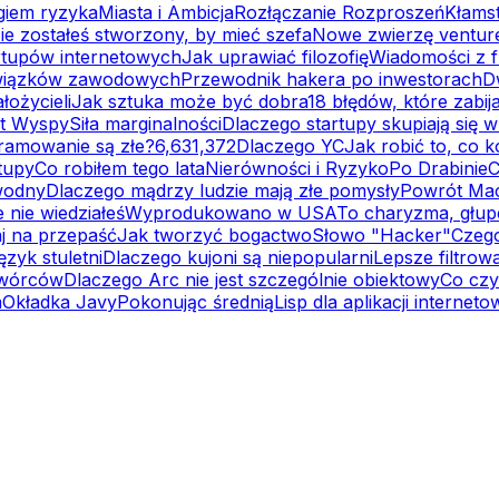
giem ryzyka
Miasta i Ambicja
Rozłączanie Rozproszeń
Kłams
ie zostałeś stworzony, by mieć szefa
Nowe zwierzę ventur
rtupów internetowych
Jak uprawiać filozofię
Wiadomości z f
związków zawodowych
Przewodnik hakera po inwestorach
D
łożycieli
Jak sztuka może być dobra
18 błędów, które zabija
t Wyspy
Siła marginalności
Dlaczego startupy skupiają się
ramowanie są złe?
6,631,372
Dlaczego YC
Jak robić to, co 
tupy
Co robiłem tego lata
Nierówności i Ryzyko
Po Drabinie
C
wodny
Dlaczego mądrzy ludzie mają złe pomysły
Powrót Ma
 nie wiedziałeś
Wyprodukowano w USA
To charyzma, głup
j na przepaść
Jak tworzyć bogactwo
Słowo "Hacker"
Czego
ęzyk stuletni
Dlaczego kujoni są niepopularni
Lepsze filtrow
twórców
Dlaczego Arc nie jest szczególnie obiektowy
Co czy
m
Okładka Javy
Pokonując średnią
Lisp dla aplikacji internet