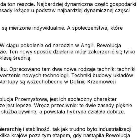
nada ton reszcie. Najbardziej dynamiczna część gospodarki
zasady leżące u podstaw najbardziej dynamicznej części
 są mierzone indywidualnie. A społeczeństwa, które
W ciągu pokolenia od narodzin w Anglii, Rewolucja
ie. Ten nowy sposób działania mógł zakorzenić się tylko
klasę średnią.
ieku. Opracowano tam dwa nowe rodzaje technik: techniki
worzenie nowych technologii. Techniki budowy układów
j startupy są wszechobecne w Dolinie Krzemowej i
lucja Przemysłowa, jest ich społeczny charakter
 jest lepsze. Wręcz przeciwnie: te dwie zasady pięknie
 służba cywilna, a powstała hybryda działała dobrze.
chię i stabilność, tak jak trudno było industrializacji
kilka krajów poza tym etapem, gdy nastąpiła Rewolucja