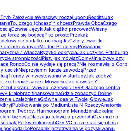
z
Tryb Założyciela
Właściwy rodzaj uporu
Redditsi
Jak
tania
To, czego (chcesz)* chcesz
Prawda Obca
Czego
ością
Dziwne Języki
Jak ciężko pracować
Własny
zie teraz się bogacą
Pisz prosto
Przekaż
delowanie podatku od majątku
Cztery ćwiartki
je umiarkowanych
Modne Problemy
Posiadanie
haryzma / Władza
Ryzyko odkrycia
Jak uczynić Pittsburgh
ycie stronniczości
Pisz, jak mówisz
Domyślnie żywy czy
sada Ronco
Co nie wydaje się pracą?
Nie rozmawiaj z Corp
ny uścisk
Nieprzyjemni ludzie zawodzą
Przed
lują
Trendy w inwestowaniu w startupy
Jak zdobyć
do zrobienia
Pisanie i Mówienie
Jak powstał Y
p
Zrzut ekranu: Viaweb, czerwiec 1998
Dlaczego centra
wy krajobraz finansowania
Gdzie zobaczyć Dolinę
zenie uzależnienia
Główna Idea w Twojej Głowie
Jak
Odkryj
Publikowanie po Medium
Lista N Rzeczy
Anatomia
ogram Twórcy, Harmonogram Menedżera
Lokalna
iołem biznesu
Dlaczego telewizja przegrała
Czy można
ość małą
Po kwalifikacjach
Czy VC może stać się ofiarą
ej gospodarce
Poradnik przetrwania w pozyskiwaniu