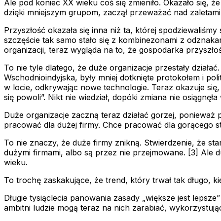
Ale pod koniec XX wieku coś się zmieniło. Okazało się, że
dzięki mniejszym grupom, zaczął przeważać nad zaletami 
Przyszłość okazała się inna niż ta, której spodziewaliśmy
szczęście tak samo stało się z kombinezonami z odznaka
organizacji, teraz wygląda na to, że gospodarka przyszłoś
To nie tyle dlatego, że duże organizacje przestały dział
Wschodnioindyjska, były mniej dotknięte protokołem i poli
w locie, odkrywając nowe technologie. Teraz okazuje się,
się powoli”. Nikt nie wiedział, dopóki zmiana nie osiągnęła
Duże organizacje zaczną teraz działać gorzej, ponieważ po
pracować dla dużej firmy. Chce pracować dla gorącego sta
To nie znaczy, że duże firmy znikną. Stwierdzenie, że sta
dużymi firmami, albo są przez nie przejmowane. [3] Ale d
wieku.
To trochę zaskakujące, że trend, który trwał tak długo, k
Długie tysiąclecia panowania zasady „większe jest lepsze
ambitni ludzie mogą teraz na nich zarabiać, wykorzystują