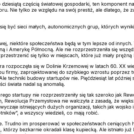
lko dziesiątą częścią światowej gospodarki, ten komponent 
ru. Nie tylko ze względu na swój prestiż, ale dlatego, że 
się być sieci małych, autonomicznych grup, których wyniki
ej, niektóre społeczeństwa będą w tym lepsze od innych. 
ą i Amerykę Północną. Ale nie rozprzestrzeniła się wszędz
rzestrzenić się tylko w miejscach, które już miały prężną 
óra rozpoczęła się w Dolinie Krzemowej w latach 60. XX w
u firmy, zaprojektowanej do szybkiego wzrostu poprzez t
Ale techniki budowy startupów nie. Pięćdziesiąt lat późnie
ci świata nadal są anomalią.
o startupy nie rozprzestrzeniły się tak szeroko jak Rewo
, Rewolucja Przemysłowa nie walczyła z zasadą, że większe
czaje istniejących dużych organizacji, takich jak wojsko i
ików”, a wszyscy wiedzieli, co mają robić.
e. Trudno im prosperować w społeczeństwach ceniących hierar
órzy bezkarnie okradali klasę kupiecką. Ale istniało już 