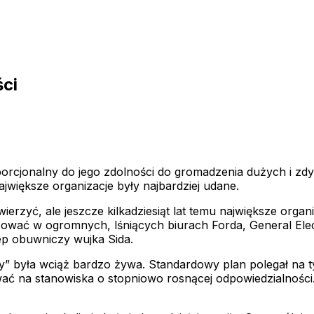
ci
orcjonalny do jego zdolności do gromadzenia dużych i zdys
ajwiększe organizacje były najbardziej udane.
ierzyć, ale jeszcze kilkadziesiąt lat temu największe organ
cować w ogromnych, lśniących biurach Forda, General Ele
ep obuwniczy wujka Sida.
ny” była wciąż bardzo żywa. Standardowy plan polegał na t
ć na stanowiska o stopniowo rosnącej odpowiedzialności. Ba