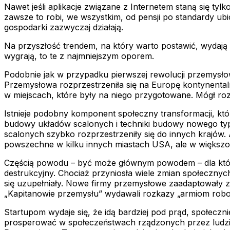
Nawet jeśli aplikacje związane z Internetem staną się ty
zawsze to robi, we wszystkim, od pensji po standardy ubio
gospodarki zazwyczaj działają.
Na przyszłość trendem, na który warto postawić, wydają 
wygrają, to te z najmniejszym oporem.
Podobnie jak w przypadku pierwszej rewolucji przemysłow
Przemysłowa rozprzestrzeniła się na Europę kontynentaln
w miejscach, które były na niego przygotowane. Mógł rozp
Istnieje podobny komponent społeczny transformacji, kt
budowy układów scalonych i techniki budowy nowego typ
scalonych szybko rozprzestrzeniły się do innych krajów. 
powszechne w kilku innych miastach USA, ale w większoś
Częścią powodu – być może głównym powodem – dla któreg
destrukcyjny. Chociaż przyniosła wiele zmian społecznych
się uzupełniały. Nowe firmy przemysłowe zaadaptowały zwy
„Kapitanowie przemysłu” wydawali rozkazy „armiom robotn
Startupom wydaje się, że idą bardziej pod prąd, społeczni
prosperować w społeczeństwach rządzonych przez ludzi, kt