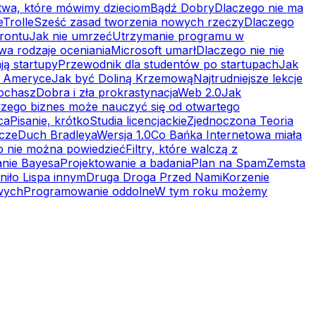
twa, które mówimy dzieciom
Bądź Dobry
Dlaczego nie ma
e
Trolle
Sześć zasad tworzenia nowych rzeczy
Dlaczego
rontu
Jak nie umrzeć
Utrzymanie programu w
wa rodzaje oceniania
Microsoft umarł
Dlaczego nie nie
ją startupy
Przewodnik dla studentów po startupach
Jak
 w Ameryce
Jak być Doliną Krzemową
Najtrudniejsze lekcje
kochasz
Dobra i zła prokrastynacja
Web 2.0
Jak
zego biznes może nauczyć się od otwartego
ca
Pisanie, krótko
Studia licencjackie
Zjednoczona Teoria
cze
Duch Bradleya
Wersja 1.0
Co Bańka Internetowa miała
 nie można powiedzieć
Filtry, które walczą z
anie Bayesa
Projektowanie a badania
Plan na Spam
Zemsta
niło Lispa innym
Druga Droga Przed Nami
Korzenie
owych
Programowanie oddolne
W tym roku możemy