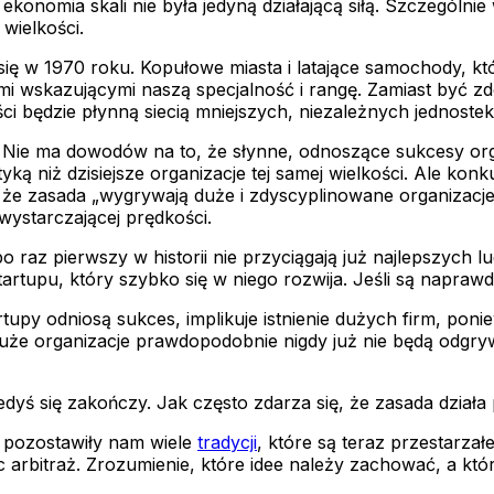
 ekonomia skali nie była jedyną działającą siłą. Szczególni
wielkości.
 się w 1970 roku. Kopułowe miasta i latające samochody, któ
mi wskazującymi naszą specjalność i rangę. Zamiast być z
ci będzie płynną siecią mniejszych, niezależnych jednostek
ać. Nie ma dowodów na to, że słynne, odnoszące sukcesy or
tyką niż dzisiejsze organizacje tej samej wielkości. Ale ko
 że zasada „wygrywają duże i zdyscyplinowane organizacje”
 wystarczającej prędkości.
 raz pierwszy w historii nie przyciągają już najlepszych l
rtupu, który szybko się w niego rozwija. Jeśli są naprawdę
rtupy odniosą sukces, implikuje istnienie dużych firm, poni
uże organizacje prawdopodobnie nigdy już nie będą odgrywa
iedyś się zakończy. Jak często zdarza się, że zasada dział
” pozostawiły nam wiele
tradycji
, które są teraz przestarza
c arbitraż. Zrozumienie, które idee należy zachować, a kt