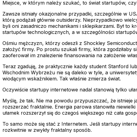
Miejsce, w którym należy szukać, to świat startupów, czyl
Zawsze istniały okazjonalne przypadki, szczególnie w USA
którą podążali głównie outsiderzy. Nieprzypadkowo wielc
byli oni zasadniczo mechanikami i sklepikarzami. Był to
startupów technologicznych, a w szczególności startupów
Ośmiu mężczyzn, którzy odeszli z Shockley Semiconducto
założyć firmy. Po prostu szukali firmy, która zgodziłaby
zaoferował im znalezienie finansowania na założenie własn
Teraz zgaduję, że praktycznie każdy student Stanford lu
Wschodnim Wybrzeżu nie są daleko w tyle, a uniwersytety 
wiodącym wskaźnikiem. Tak właśnie zmierza świat.
Oczywiście startupy internetowe nadal stanowią tylko uł
Myślę, że tak. Nie ma powodu przypuszczać, że istnieje 
rozszerzać fraktalnie. Energia parowa stanowiła niewielki
ułamek rozszerzył się do czegoś większego niż cała gosp
To samo może się stać z Internetem. Jeśli startupy intern
rozkwitnie w zwykły fraktalny sposób.