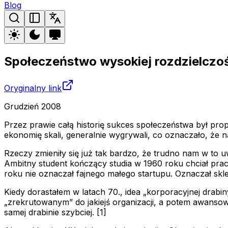
Blog
Społeczeństwo wysokiej rozdzielczoś
Oryginalny link
Grudzień 2008
Przez prawie całą historię sukces społeczeństwa był prop
ekonomię skali, generalnie wygrywali, co oznaczało, że n
Rzeczy zmieniły się już tak bardzo, że trudno nam w to uw
Ambitny student kończący studia w 1960 roku chciał pra
roku nie oznaczał fajnego małego startupu. Oznaczał skl
Kiedy dorastałem w latach 70., idea „korporacyjnej drabi
„zrekrutowanym” do jakiejś organizacji, a potem awansowa
samej drabinie szybciej. [1]