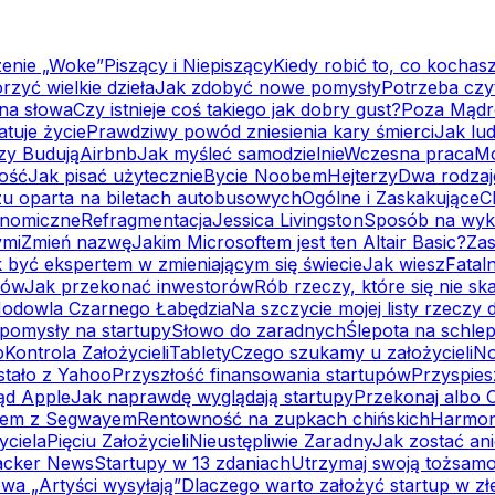
enie „Woke”
Piszący i Niepiszący
Kiedy robić to, co kochas
rzyć wielkie dzieła
Jak zdobyć nowe pomysły
Potrzeba czy
 na słowa
Czy istnieje coś takiego jak dobry gust?
Poza Mądr
atuje życie
Prawdziwy powód zniesienia kary śmierci
Jak lud
rzy Budują
Airbnb
Jak myśleć samodzielnie
Wczesna praca
Mo
ność
Jak pisać użytecznie
Bycie Noobem
Hejterzy
Dwa rodza
zu oparta na biletach autobusowych
Ogólne i Zaskakujące
C
onomiczne
Refragmentacja
Jessica Livingston
Sposób na wykr
ymi
Zmień nazwę
Jakim Microsoftem jest ten Altair Basic?
Za
 być ekspertem w zmieniającym się świecie
Jak wiesz
Fatal
rów
Jak przekonać inwestorów
Rób rzeczy, które się nie ska
odowla Czarnego Łabędzia
Na szczycie mojej listy rzeczy 
pomysły na startupy
Słowo do zaradnych
Ślepota na schle
b
Kontrola Założycieli
Tablety
Czego szukamy u założycieli
No
 stało z Yahoo
Przyszłość finansowania startupów
Przyspies
ąd Apple
Jak naprawdę wyglądają startupy
Przekonaj albo 
lem z Segwayem
Rentowność na zupkach chińskich
Harmon
yciela
Pięciu Założycieli
Nieustępliwie Zaradny
Jak zostać an
acker News
Startupy w 13 zdaniach
Utrzymaj swoją tożsam
wa „Artyści wysyłają”
Dlaczego warto założyć startup w zł