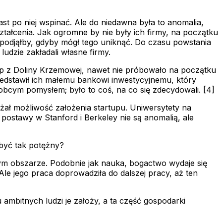
st po niej wspinać. Ale do niedawna była to anomalia,
tałcenia. Jak ogromne by nie były ich firmy, na początku
e podjąłby, gdyby mógł tego uniknąć. Do czasu powstania
udzie zakładali własne firmy.
tup z Doliny Krzemowej, nawet nie próbowało na początku
przedstawił ich małemu bankowi inwestycyjnemu, który
h obcym pomysłem; było to coś, na co się zdecydowali. [4]
żał możliwość założenia startupu. Uniwersytety na
 postawy w Stanford i Berkeley nie są anomalią, ale
 być tak potężny?
tym obszarze. Podobnie jak nauka, bogactwo wydaje się
 Ale jego praca doprowadziła do dalszej pracy, aż ten
u ambitnych ludzi je założy, a ta część gospodarki