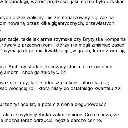
e w technologii, wzrost prędkości, jaki można było uzyskać
rych oczekiwaliśmy, nie zmaterializowały się. Ale na
dominowaną przez kilka gigantycznych, drzewiastych
.
ganizacje, takie jak armia rzymska czy Brytyjska Kompania
nkurowały z przeciwnikami, którzy nie mogli zmieniać zasad
 wymaga dopisania kwalifikacji: „w grach, które zmieniają
udzi. Ambitny student kończący studia teraz nie chce
 ambitni, chcą go założyć. [2]
eważ startupy, które odnoszą sukces, albo stają się
ć wiodącej roli, którą miały do ostatniego kwartału XX
a przez tysiące lat, a potem zmienia biegunowość?
łe, ale niezwykle głęboko zakorzenione. Co oznacza, że
óre można teraz odrzucić, będzie bardzo cenne.