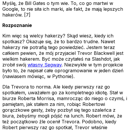
Myślę, że Bill Gates o tym wie. To, co go martwi w
Google, to nie siła ich marki, ale fakt, że mają lepszych
hakerów. [7]
Rozpoznanie
Kim więc są wielcy hakerzy? Skąd wiesz, kiedy ich
spotkasz? Okazuje się, że to bardzo trudne. Nawet
hakerzy nie potrafią tego powiedzieć. Jestem teraz
całkiem pewien, że mój przyjaciel Trevor Blackwell jest
wielkim hakerem. Być może czytałeś na Slashdot, jak
zrobił swój
własny Segway
. Niezwykłe w tym projekcie
było to, że napisał całe oprogramowanie w jeden dzień
(nawiasem mówiąc, w Pythonie).
Dla Trevora to norma. Ale kiedy pierwszy raz go
spotkałem, uważałem go za kompletnego idiotę. Stał w
biurze Roberta Morrisa, mamrocząc do niego o czymś, i
pamiętam, jak stałem za nim, robiąc Robertowi
gorączkowe gesty, żeby pozbył się tego szaleńca z
biura, żebyśmy mogli pójść na lunch. Robert mówi, że
też początkowo źle ocenił Trevora. Podobno, kiedy
Robert pierwszy raz go spotkał, Trevor właśnie