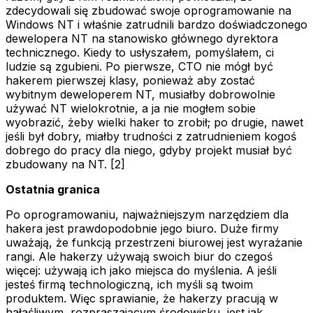
zdecydowali się zbudować swoje oprogramowanie na
Windows NT i właśnie zatrudnili bardzo doświadczonego
dewelopera NT na stanowisko głównego dyrektora
technicznego. Kiedy to usłyszałem, pomyślałem, ci
ludzie są zgubieni. Po pierwsze, CTO nie mógł być
hakerem pierwszej klasy, ponieważ aby zostać
wybitnym deweloperem NT, musiałby dobrowolnie
używać NT wielokrotnie, a ja nie mogłem sobie
wyobrazić, żeby wielki haker to zrobił; po drugie, nawet
jeśli był dobry, miałby trudności z zatrudnieniem kogoś
dobrego do pracy dla niego, gdyby projekt musiał być
zbudowany na NT. [2]
Ostatnia granica
Po oprogramowaniu, najważniejszym narzędziem dla
hakera jest prawdopodobnie jego biuro. Duże firmy
uważają, że funkcją przestrzeni biurowej jest wyrażanie
rangi. Ale hakerzy używają swoich biur do czegoś
więcej: używają ich jako miejsca do myślenia. A jeśli
jesteś firmą technologiczną, ich myśli są twoim
produktem. Więc sprawianie, że hakerzy pracują w
hałaśliwym, rozpraszającym środowisku, jest jak