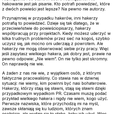
hakowanie jest jak pisanie. Kto potrafi powiedzieć, które
z dwóch powieści jest lepsze? Na pewno nie autorzy.
Przynajmniej w przypadku hakerów, inni hakerzy
potrafią to powiedzieć. Dzieje się tak dlatego, że w
przeciwieństwie do powieściopisarzy, hakerzy
współpracują przy projektach. Kiedy możesz uderzyć w
kilka trudnych problemów przez sieć na kogoś, szybko
uczysz się, jak mocno oni uderzają z powrotem. Ale
hakerzy nie mogą obserwować siebie przy pracy. Więc
jeśli zapytasz wielkiego hakera, jak dobry jest, prawie na
pewno odpowie: „Nie wiem”. On nie tylko jest skromny.
On naprawdę nie wie.
A żaden z nas nie wie, z wyjątkiem osób, z którymi
faktycznie pracowaliśmy. Co stawia nas w dziwnej
sytuacji: nie wiemy, kim powinni być nasi bohaterowie.
Hakerzy, którzy stają się sławni, stają się sławni dzięki
przypadkowym wypadkom PR. Czasami muszę podać
przykład wielkiego hakera i nigdy nie wiem, kogo użyć.
Pierwsze nazwiska, które przychodzą mi na myśl,
zawsze skłaniają się ku ludziom, których znam
osobiście, ale wydaje się to słabe, żeby ich użyć. Więc