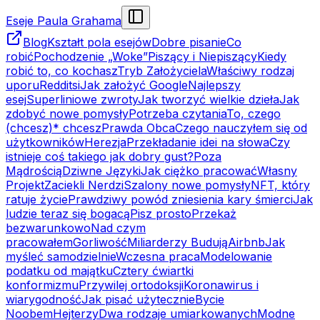
Eseje Paula Grahama
Blog
Kształt pola esejów
Dobre pisanie
Co
robić
Pochodzenie „Woke”
Piszący i Niepiszący
Kiedy
robić to, co kochasz
Tryb Założyciela
Właściwy rodzaj
uporu
Redditsi
Jak założyć Google
Najlepszy
esej
Superliniowe zwroty
Jak tworzyć wielkie dzieła
Jak
zdobyć nowe pomysły
Potrzeba czytania
To, czego
(chcesz)* chcesz
Prawda Obca
Czego nauczyłem się od
użytkowników
Herezja
Przekładanie idei na słowa
Czy
istnieje coś takiego jak dobry gust?
Poza
Mądrością
Dziwne Języki
Jak ciężko pracować
Własny
Projekt
Zaciekli Nerdzi
Szalony nowe pomysły
NFT, który
ratuje życie
Prawdziwy powód zniesienia kary śmierci
Jak
ludzie teraz się bogacą
Pisz prosto
Przekaż
bezwarunkowo
Nad czym
pracowałem
Gorliwość
Miliarderzy Budują
Airbnb
Jak
myśleć samodzielnie
Wczesna praca
Modelowanie
podatku od majątku
Cztery ćwiartki
konformizmu
Przywilej ortodoksji
Koronawirus i
wiarygodność
Jak pisać użytecznie
Bycie
Noobem
Hejterzy
Dwa rodzaje umiarkowanych
Modne