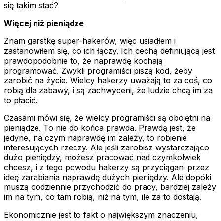
się takim stać?
Więcej niż pieniądze
Znam garstkę super-hakerów, więc usiadłem i
zastanowiłem się, co ich łączy. Ich cechą definiującą jest
prawdopodobnie to, że naprawdę kochają
programować. Zwykli programiści piszą kod, żeby
zarobić na życie. Wielcy hakerzy uważają to za coś, co
robią dla zabawy, i są zachwyceni, że ludzie chcą im za
to płacić.
Czasami mówi się, że wielcy programiści są obojętni na
pieniądze. To nie do końca prawda. Prawdą jest, że
jedyne, na czym naprawdę im zależy, to robienie
interesujących rzeczy. Ale jeśli zarobisz wystarczająco
dużo pieniędzy, możesz pracować nad czymkolwiek
chcesz, i z tego powodu hakerzy
są
przyciągani przez
ideę zarabiania naprawdę dużych pieniędzy. Ale dopóki
muszą codziennie przychodzić do pracy, bardziej zależy
im na tym, co tam robią, niż na tym, ile za to dostają.
Ekonomicznie jest to fakt o największym znaczeniu,