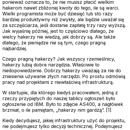
ponieważ oznacza to, że nie musisz płacić wielkim
hakerom nawet zbliżonej kwoty do tego, ile są warci.
Wielki programista może być dziesięć lub sto razy
bardziej produktywny niż zwykły, ale będzie uważał się
za szczęściarza, jeśli dostanie zapłatę trzy razy wyższą.
Jak wyjaśnię później, jest to częściowo dlatego, że
wielcy hakerzy nie wiedzą, jak dobrzy są. Ale także
dlatego, że pieniądze nie są tym, czego pragną
najbardziej.
Czego pragną hakerzy? Jak wszyscy rzemieślnicy,
hakerzy lubią dobre narzędzia. Właściwie to
niedopowiedzenie. Dobrzy hakerzy uważają za nie do
zniesienia używanie złych narzędzi. Po prostu odmówią
pracy nad projektami z niewłaściwą infrastrukturą.
W startupie, dla którego kiedyś pracowałem, jedną z
rzeczy przypiętych do naszej tablicy ogłoszeń było
ogłoszenie od IBM. Było to zdjęcie AS400, a nagłówek
brzmiał, o ile pamiętam, „hakerzy nim gardzą”. [1]
Kiedy decydujesz, jakiej infrastruktury użyć do projektu,
nie podejmujesz tylko decyzji technicznej. Podejmujesz