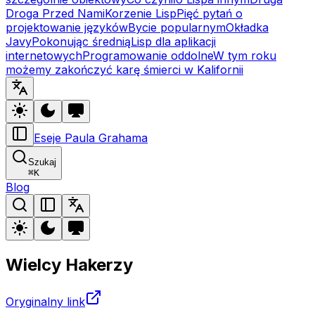
Droga Przed Nami
Korzenie Lisp
Pięć pytań o
projektowanie języków
Bycie popularnym
Okładka
Javy
Pokonując średnią
Lisp dla aplikacji
internetowych
Programowanie oddolne
W tym roku
możemy zakończyć karę śmierci w Kalifornii
Eseje Paula Grahama
Szukaj
⌘
K
Blog
Wielcy Hakerzy
Oryginalny link