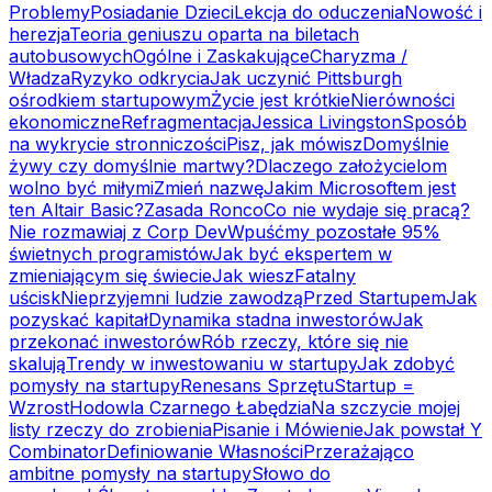
Problemy
Posiadanie Dzieci
Lekcja do oduczenia
Nowość i
herezja
Teoria geniuszu oparta na biletach
autobusowych
Ogólne i Zaskakujące
Charyzma /
Władza
Ryzyko odkrycia
Jak uczynić Pittsburgh
ośrodkiem startupowym
Życie jest krótkie
Nierówności
ekonomiczne
Refragmentacja
Jessica Livingston
Sposób
na wykrycie stronniczości
Pisz, jak mówisz
Domyślnie
żywy czy domyślnie martwy?
Dlaczego założycielom
wolno być miłymi
Zmień nazwę
Jakim Microsoftem jest
ten Altair Basic?
Zasada Ronco
Co nie wydaje się pracą?
Nie rozmawiaj z Corp Dev
Wpuśćmy pozostałe 95%
świetnych programistów
Jak być ekspertem w
zmieniającym się świecie
Jak wiesz
Fatalny
uścisk
Nieprzyjemni ludzie zawodzą
Przed Startupem
Jak
pozyskać kapitał
Dynamika stadna inwestorów
Jak
przekonać inwestorów
Rób rzeczy, które się nie
skalują
Trendy w inwestowaniu w startupy
Jak zdobyć
pomysły na startupy
Renesans Sprzętu
Startup =
Wzrost
Hodowla Czarnego Łabędzia
Na szczycie mojej
listy rzeczy do zrobienia
Pisanie i Mówienie
Jak powstał Y
Combinator
Definiowanie Własności
Przerażająco
ambitne pomysły na startupy
Słowo do