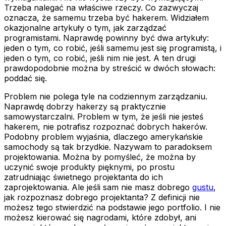
Trzeba nalegać na właściwe rzeczy. Co zazwyczaj
oznacza, że samemu trzeba być hakerem. Widziałem
okazjonalne artykuły o tym, jak zarządzać
programistami. Naprawdę powinny być dwa artykuły:
jeden o tym, co robić, jeśli samemu jest się programistą, i
jeden o tym, co robić, jeśli nim nie jest. A ten drugi
prawdopodobnie można by streścić w dwóch słowach:
poddać się.
Problem nie polega tyle na codziennym zarządzaniu.
Naprawdę dobrzy hakerzy są praktycznie
samowystarczalni. Problem w tym, że jeśli nie jesteś
hakerem, nie potrafisz rozpoznać dobrych hakerów.
Podobny problem wyjaśnia, dlaczego amerykańskie
samochody są tak brzydkie. Nazywam to
paradoksem
projektowania
. Można by pomyśleć, że można by
uczynić swoje produkty pięknymi, po prostu
zatrudniając świetnego projektanta do ich
zaprojektowania. Ale jeśli sam nie masz dobrego
gustu
,
jak rozpoznasz dobrego projektanta? Z definicji nie
możesz tego stwierdzić na podstawie jego portfolio. I nie
możesz kierować się nagrodami, które zdobył, ani