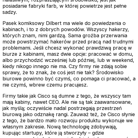
posiadanie fabryki farb, w której powietrze jest pełne
sadzy.
Pasek komiksowy Dilbert ma wiele do powiedzenia o
kabinach, i to z dobrych powodów. Wszyscy hakerzy,
których znam, nimi gardzą. Sama groźba przerwania
może powstrzymać hakerów przed pracą nad trudnymi
problemami. Jeśli chcesz wykonać prawdziwą pracę w
biurze z kabinami, masz dwie opcje: pracować w domu,
albo przychodzić wcześniej lub później, lub w weekend,
kiedy nikogo innego nie ma. Czy firmy nie zdają sobie
sprawy, że to znak, że coś jest nie tak? Środowisko
biurowe powinno być czymś, co
pomaga
ci pracować, a
nie czymś, wbrew czemu pracujesz.
Firmy takie jak Cisco są dumne z tego, że wszyscy tam
mają kabiny, nawet CEO. Ale nie są tak zaawansowane,
jak myślą; oczywiście nadal postrzegają przestrzeń
biurową jako odznakę rangi. Zauważ też, że Cisco słynie
z tego, że bardzo mało rozwoju produktu wykonuje we
własnym zakresie. Nową technologię zdobywają,
kupując startupy, które ją stworzyły – gdzie