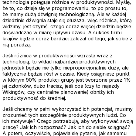
technologia potęguje różnice w produktywności. Myślę,
że to, co dzieje się w programowaniu, to po prostu to,
że mamy dużą dźwignię technologiczną. Ale w każdej
dziedzinie dźwignia staje się dłuższa, więc różnica, którą
widzimy, jest czymś, czego coraz więcej dziedzin będzie
doświadczać w miarę upływu czasu. A sukces firm i
krajów będzie coraz bardziej zależał od tego, jak sobie z
nią poradzą.
Jeśli różnica w produktywności wzrasta wraz z
technologią, to wkład najbardziej produktywnych
jednostek będzie nie tylko nieproporcjonalnie duży, ale
faktycznie będzie rósł w czasie. Kiedy osiągniesz punkt,
w którym 90% produkcji grupy jest tworzone przez 1%
jej członków, dużo tracisz, jeśli coś (czy to najazdy
Wikingów, czy centralne planowanie) obniży ich
produktywność do średniej.
Jeśli chcemy w pełni wykorzystać ich potencjał, musimy
zrozumieć tych szczególnie produktywnych ludzi. Co
ich motywuje? Czego potrzebują, aby wykonywać swoją
pracę? Jak ich rozpoznać? Jak ich do siebie ściągnąć?
A potem, oczywiście, pojawia się pytanie, jak samemu