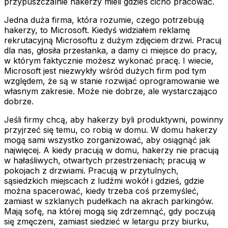
przypuszczalnie hakerzy mieli gdzieś cicho pracować.
Jedna duża firma, która rozumie, czego potrzebują
hakerzy, to Microsoft. Kiedyś widziałem reklamę
rekrutacyjną Microsoftu z dużym zdjęciem drzwi. Pracuj
dla nas, głosiła przesłanka, a damy ci miejsce do pracy,
w którym faktycznie możesz wykonać pracę. I wiecie,
Microsoft jest niezwykły wśród dużych firm pod tym
względem, że są w stanie rozwijać oprogramowanie we
własnym zakresie. Może nie dobrze, ale wystarczająco
dobrze.
Jeśli firmy chcą, aby hakerzy byli produktywni, powinny
przyjrzeć się temu, co robią w domu. W domu hakerzy
mogą sami wszystko zorganizować, aby osiągnąć jak
najwięcej. A kiedy pracują w domu, hakerzy nie pracują
w hałaśliwych, otwartych przestrzeniach; pracują w
pokojach z drzwiami. Pracują w przytulnych,
sąsiedzkich miejscach z ludźmi wokół i gdzieś, gdzie
można spacerować, kiedy trzeba coś przemyśleć,
zamiast w szklanych pudełkach na akrach parkingów.
Mają sofę, na której mogą się zdrzemnąć, gdy poczują
się zmęczeni, zamiast siedzieć w letargu przy biurku,