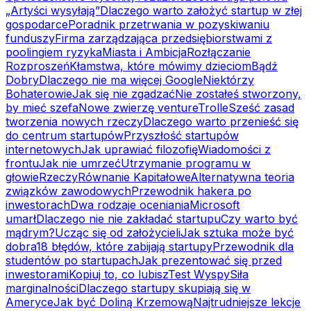
„Artyści wysyłają”
Dlaczego warto założyć startup w złej
gospodarce
Poradnik przetrwania w pozyskiwaniu
funduszy
Firma zarządzająca przedsiębiorstwami z
poolingiem ryzyka
Miasta i Ambicja
Rozłączanie
Rozproszeń
Kłamstwa, które mówimy dzieciom
Bądź
Dobry
Dlaczego nie ma więcej Google
Niektórzy
Bohaterowie
Jak się nie zgadzać
Nie zostałeś stworzony,
by mieć szefa
Nowe zwierzę venture
Trolle
Sześć zasad
tworzenia nowych rzeczy
Dlaczego warto przenieść się
do centrum startupów
Przyszłość startupów
internetowych
Jak uprawiać filozofię
Wiadomości z
frontu
Jak nie umrzeć
Utrzymanie programu w
głowie
Rzeczy
Równanie Kapitałowe
Alternatywna teoria
związków zawodowych
Przewodnik hakera po
inwestorach
Dwa rodzaje oceniania
Microsoft
umarł
Dlaczego nie nie zakładać startupu
Czy warto być
mądrym?
Ucząc się od założycieli
Jak sztuka może być
dobra
18 błędów, które zabijają startupy
Przewodnik dla
studentów po startupach
Jak prezentować się przed
inwestorami
Kopiuj to, co lubisz
Test Wyspy
Siła
marginalności
Dlaczego startupy skupiają się w
Ameryce
Jak być Doliną Krzemową
Najtrudniejsze lekcje