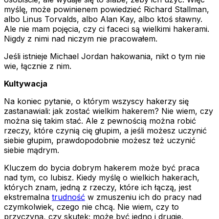
myślę, może powinienem powiedzieć Richard Stallman,
albo Linus Torvalds, albo Alan Kay, albo ktoś sławny.
Ale nie mam pojęcia, czy ci faceci są wielkimi hakerami.
Nigdy z nimi nad niczym nie pracowałem.
Jeśli istnieje Michael Jordan hakowania, nikt o tym nie
wie, łącznie z nim.
Kultywacja
Na koniec pytanie, o którym wszyscy hakerzy się
zastanawiali: jak zostać wielkim hakerem? Nie wiem, czy
można się takim stać. Ale z pewnością można robić
rzeczy, które czynią cię głupim, a jeśli możesz uczynić
siebie głupim, prawdopodobnie możesz też uczynić
siebie mądrym.
Kluczem do bycia dobrym hakerem może być praca
nad tym, co lubisz. Kiedy myślę o wielkich hakerach,
których znam, jedną z rzeczy, które ich łączą, jest
ekstremalna
trudność
w zmuszeniu ich do pracy nad
czymkolwiek, czego nie chcą. Nie wiem, czy to
przyczyna, czy skutek; może być jedno i drugie.