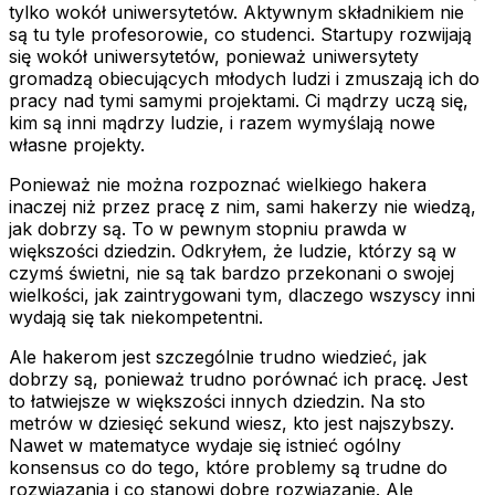
tylko wokół uniwersytetów. Aktywnym składnikiem nie
są tu tyle profesorowie, co studenci. Startupy rozwijają
się wokół uniwersytetów, ponieważ uniwersytety
gromadzą obiecujących młodych ludzi i zmuszają ich do
pracy nad tymi samymi projektami. Ci mądrzy uczą się,
kim są inni mądrzy ludzie, i razem wymyślają nowe
własne projekty.
Ponieważ nie można rozpoznać wielkiego hakera
inaczej niż przez pracę z nim, sami hakerzy nie wiedzą,
jak dobrzy są. To w pewnym stopniu prawda w
większości dziedzin. Odkryłem, że ludzie, którzy są w
czymś świetni, nie są tak bardzo przekonani o swojej
wielkości, jak zaintrygowani tym, dlaczego wszyscy inni
wydają się tak niekompetentni.
Ale hakerom jest szczególnie trudno wiedzieć, jak
dobrzy są, ponieważ trudno porównać ich pracę. Jest
to łatwiejsze w większości innych dziedzin. Na sto
metrów w dziesięć sekund wiesz, kto jest najszybszy.
Nawet w matematyce wydaje się istnieć ogólny
konsensus co do tego, które problemy są trudne do
rozwiązania i co stanowi dobre rozwiązanie. Ale