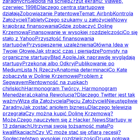
zaradnych
Ślepota na schlep
Zrzut ekranu: Viaweb,
czerwiec 1998
Dlaczego centra startupowe
działają
Zobowiązanie Patentowe
Temat: Airbnb
Kontrola
Założycieli
Tablety
Czego szukamy u założycieli
Nowy
krajobraz finansowania
Gdzie zobaczyć Dolinę
Krzemową
Finansowanie w wysokiej rozdzielczości
Co się
stało z Yahoo
Przyszłość finansowania
startupów
Przyspieszenie uzależnienia
Główna Idea w
Twojej Głowie
Jak stracić czas i pieniądze
Pomysły na
organiczne startupy
Błąd Apple
Jak naprawdę wyglądają
startupy
Przekonaj albo Odkryj
Publikowanie po
Medium
Lista N Rzeczy
Anatomia determinacji
Co Kate
zobaczyła w Dolinie Krzemowej
Problem z
Segwayem
Rentowność na zupkach
chińskich
Harmonogram Twórcy, Harmonogram
Menedżera
Lokalna Rewolucja?
Dlaczego Twitter jest tak
ważny
Wiza dla Założyciela
Pięciu Założycieli
Nieustępliwie
Zaradny
Jak zostać aniołem biznesu
Dlaczego telewizja
przegrała
Czy można kupić Dolinę Krzemową?
Może.
Czego nauczyłem się z Hacker News
Startupy w
13 zdaniach
Utrzymaj swoją tożsamość małą
Po
kwalifikacjach
Czy VC może stać się ofiarą recesji?
Społeczeństwo wysokiej rozdzielczości
Druga połowa