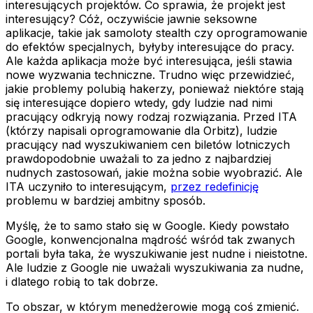
interesujących projektów. Co sprawia, że projekt jest
interesujący? Cóż, oczywiście jawnie seksowne
aplikacje, takie jak samoloty stealth czy oprogramowanie
do efektów specjalnych, byłyby interesujące do pracy.
Ale każda aplikacja może być interesująca, jeśli stawia
nowe wyzwania techniczne. Trudno więc przewidzieć,
jakie problemy polubią hakerzy, ponieważ niektóre stają
się interesujące dopiero wtedy, gdy ludzie nad nimi
pracujący odkryją nowy rodzaj rozwiązania. Przed ITA
(którzy napisali oprogramowanie dla Orbitz), ludzie
pracujący nad wyszukiwaniem cen biletów lotniczych
prawdopodobnie uważali to za jedno z najbardziej
nudnych zastosowań, jakie można sobie wyobrazić. Ale
ITA uczyniło to interesującym,
przez redefinicję
problemu w bardziej ambitny sposób.
Myślę, że to samo stało się w Google. Kiedy powstało
Google, konwencjonalna mądrość wśród tak zwanych
portali była taka, że wyszukiwanie jest nudne i nieistotne.
Ale ludzie z Google nie uważali wyszukiwania za nudne,
i dlatego robią to tak dobrze.
To obszar, w którym menedżerowie mogą coś zmienić.