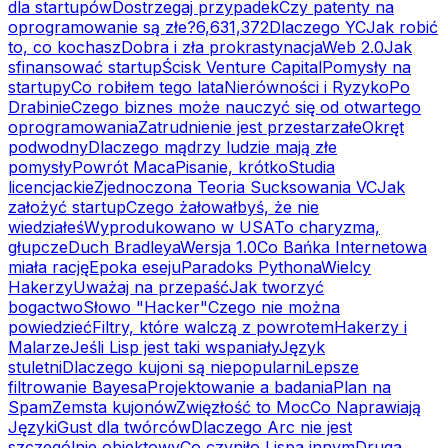
dla startupów
Dostrzegaj przypadek
Czy patenty na
oprogramowanie są złe?
6,631,372
Dlaczego YC
Jak robić
to, co kochasz
Dobra i zła prokrastynacja
Web 2.0
Jak
sfinansować startup
Ścisk Venture Capital
Pomysły na
startupy
Co robiłem tego lata
Nierówności i Ryzyko
Po
Drabinie
Czego biznes może nauczyć się od otwartego
oprogramowania
Zatrudnienie jest przestarzałe
Okręt
podwodny
Dlaczego mądrzy ludzie mają złe
pomysły
Powrót Maca
Pisanie, krótko
Studia
licencjackie
Zjednoczona Teoria Sucksowania VC
Jak
założyć startup
Czego żałowałbyś, że nie
wiedziałeś
Wyprodukowano w USA
To charyzma,
głupcze
Duch Bradleya
Wersja 1.0
Co Bańka Internetowa
miała rację
Epoka eseju
Paradoks Pythona
Wielcy
Hakerzy
Uważaj na przepaść
Jak tworzyć
bogactwo
Słowo "Hacker"
Czego nie można
powiedzieć
Filtry, które walczą z powrotem
Hakerzy i
Malarze
Jeśli Lisp jest taki wspaniały
Język
stuletni
Dlaczego kujoni są niepopularni
Lepsze
filtrowanie Bayesa
Projektowanie a badania
Plan na
Spam
Zemsta kujonów
Zwięzłość to Moc
Co Naprawiają
Języki
Gust dla twórców
Dlaczego Arc nie jest
szczególnie obiektowy
Co czyniło Lispa innym
Druga