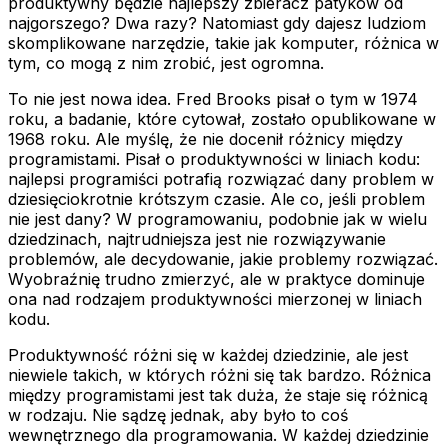
produktywny będzie najlepszy zbieracz patyków od
najgorszego? Dwa razy? Natomiast gdy dajesz ludziom
skomplikowane narzędzie, takie jak komputer, różnica w
tym, co mogą z nim zrobić, jest ogromna.
To nie jest nowa idea. Fred Brooks pisał o tym w 1974
roku, a badanie, które cytował, zostało opublikowane w
1968 roku. Ale myślę, że nie docenił różnicy między
programistami. Pisał o produktywności w liniach kodu:
najlepsi programiści potrafią rozwiązać dany problem w
dziesięciokrotnie krótszym czasie. Ale co, jeśli problem
nie jest dany? W programowaniu, podobnie jak w wielu
dziedzinach, najtrudniejsza jest nie rozwiązywanie
problemów, ale decydowanie, jakie problemy rozwiązać.
Wyobraźnię trudno zmierzyć, ale w praktyce dominuje
ona nad rodzajem produktywności mierzonej w liniach
kodu.
Produktywność różni się w każdej dziedzinie, ale jest
niewiele takich, w których różni się tak bardzo. Różnica
między programistami jest tak duża, że staje się różnicą
w rodzaju. Nie sądzę jednak, aby było to coś
wewnętrznego dla programowania. W każdej dziedzinie