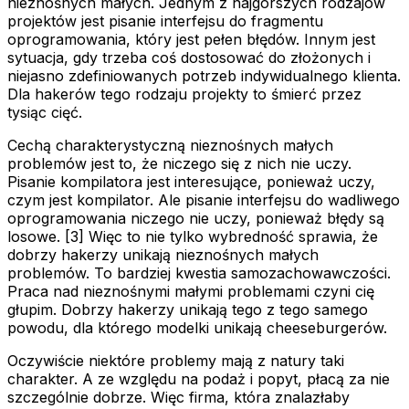
nieznośnych małych. Jednym z najgorszych rodzajów
projektów jest pisanie interfejsu do fragmentu
oprogramowania, który jest pełen błędów. Innym jest
sytuacja, gdy trzeba coś dostosować do złożonych i
niejasno zdefiniowanych potrzeb indywidualnego klienta.
Dla hakerów tego rodzaju projekty to śmierć przez
tysiąc cięć.
Cechą charakterystyczną nieznośnych małych
problemów jest to, że niczego się z nich nie uczy.
Pisanie kompilatora jest interesujące, ponieważ uczy,
czym jest kompilator. Ale pisanie interfejsu do wadliwego
oprogramowania niczego nie uczy, ponieważ błędy są
losowe. [3] Więc to nie tylko wybredność sprawia, że
dobrzy hakerzy unikają nieznośnych małych
problemów. To bardziej kwestia samozachowawczości.
Praca nad nieznośnymi małymi problemami czyni cię
głupim. Dobrzy hakerzy unikają tego z tego samego
powodu, dla którego modelki unikają cheeseburgerów.
Oczywiście niektóre problemy mają z natury taki
charakter. A ze względu na podaż i popyt, płacą za nie
szczególnie dobrze. Więc firma, która znalazłaby