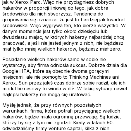
jak w Xerox Parc. Więc nie przyciągniesz dobrych
hakerów w proporcji liniowej do tego, jak dobre
środowisko dla nich stworzysz. Tendencja do
grupowania się oznacza, że jest to bardziej jak kwadrat
środowiska. Więc wygrywa ten, kto bierze wszystko. W
danym momencie jest tylko około dziesięciu lub
dwudziestu miejsc, w których hakerzy najbardziej chcą
pracować, a jeśli nie jesteś jednym z nich, nie będziesz
miał tylko mniej wielkich hakerów, będziesz miał zero.
Posiadanie wielkich hakerów samo w sobie nie
wystarczy, aby firma odniosła sukces. Dobrze działa dla
Google i ITA, które są obecnie dwoma gorącymi
miejscami, ale nie pomogło to Thinking Machines ani
Xerox. Sun przez jakiś czas dobrze sobie radził, ale ich
model biznesowy to winda w dół. W takiej sytuacji nawet
najlepsi hakerzy nie mogą cię uratować.
Myślę jednak, że przy równych pozostałych
warunkach, firma, która potrafi przyciągnąć wielkich
hakerów, będzie miała ogromną przewagę. Są ludzie,
którzy by się z tym nie zgodzili. Kiedy w latach 90.
odwiedzaliśmy firmy venture capital, kilka z nich