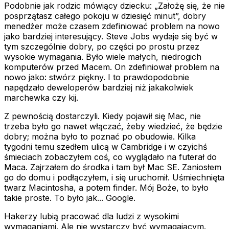
Podobnie jak rodzic mówiący dziecku: „Założę się, że nie
posprzątasz całego pokoju w dziesięć minut”, dobry
menedżer może czasem zdefiniować problem na nowo
jako bardziej interesujący. Steve Jobs wydaje się być w
tym szczególnie dobry, po części po prostu przez
wysokie wymagania. Było wiele małych, niedrogich
komputerów przed Macem. On zdefiniował problem na
nowo jako: stwórz piękny. I to prawdopodobnie
napędzało deweloperów bardziej niż jakakolwiek
marchewka czy kij.
Z pewnością dostarczyli. Kiedy pojawił się Mac, nie
trzeba było go nawet włączać, żeby wiedzieć, że będzie
dobry; można było to poznać po obudowie. Kilka
tygodni temu szedłem ulicą w Cambridge i w czyichś
śmieciach zobaczyłem coś, co wyglądało na futerał do
Maca. Zajrzałem do środka i tam był Mac SE. Zaniosłem
go do domu i podłączyłem, i się uruchomił. Uśmiechnięta
twarz Macintosha, a potem finder. Mój Boże, to było
takie proste. To było jak... Google.
Hakerzy lubią pracować dla ludzi z wysokimi
wymaganiami. Ale nie wystarczy być wymagającym.