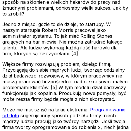
sposób na skłonienie wielkich hakerów do pracy nad
żmudnymi problemami, odniosłaby wielki sukces. Jak by
to zrobili?
Jedno z miejsc, gdzie to się dzieje, to startupy. W
naszym startupie Robert Morris pracował jako
administrator systemu. To jak mieć Rolling Stones
grających na bar micwie. Nie można zatrudnić takiego
talentu. Ale ludzie wykonają każdą ilość harówki dla
firm, których są założycielami. [4]
Większe firmy rozwiązują problem, dzieląc firmę.
Przyciągają do siebie mądrych ludzi, tworząc oddzielny
dział badawczo-rozwojowy, w którym pracownicy nie
muszą pracować bezpośrednio nad nieznośnymi małymi
problemami klientów. [5] W tym modelu dział badawczy
funkcjonuje jak kopalnia. Produkują nowe pomysły; być
może reszta firmy będzie mogła z nich skorzystać.
Może nie musisz iść na takie ekstrema.
Programowanie
od dołu
sugeruje inny sposób podziału firmy: niech
mądrzy ludzie pracują jako twórcy narzędzi. Jeśli twoja
firma tworzy oprogramowanie do robienia x, niech jedna