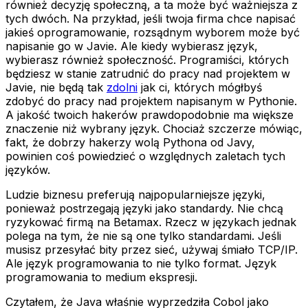
również decyzję społeczną, a ta może być ważniejsza z
tych dwóch. Na przykład, jeśli twoja firma chce napisać
jakieś oprogramowanie, rozsądnym wyborem może być
napisanie go w Javie. Ale kiedy wybierasz język,
wybierasz również społeczność. Programiści, których
będziesz w stanie zatrudnić do pracy nad projektem w
Javie, nie będą tak
zdolni
jak ci, których mógłbyś
zdobyć do pracy nad projektem napisanym w Pythonie.
A jakość twoich hakerów prawdopodobnie ma większe
znaczenie niż wybrany język. Chociaż szczerze mówiąc,
fakt, że dobrzy hakerzy wolą Pythona od Javy,
powinien coś powiedzieć o względnych zaletach tych
języków.
Ludzie biznesu preferują najpopularniejsze języki,
ponieważ postrzegają języki jako standardy. Nie chcą
ryzykować firmą na Betamax. Rzecz w językach jednak
polega na tym, że nie są one tylko standardami. Jeśli
musisz przesyłać bity przez sieć, używaj śmiało TCP/IP.
Ale język programowania to nie tylko format. Język
programowania to medium ekspresji.
Czytałem, że Java właśnie wyprzedziła Cobol jako