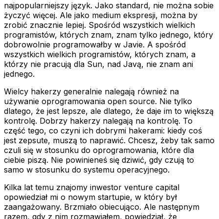
najpopularniejszy język. Jako standard, nie można sobie
życzyć więcej. Ale jako medium ekspresji, można by
zrobić znacznie lepiej. Spośród wszystkich wielkich
programistów, których znam, znam tylko jednego, który
dobrowolnie programowałby w Javie. A spośród
wszystkich wielkich programistów, których znam, a
którzy nie pracują dla Sun, nad Javą, nie znam ani
jednego.
Wielcy hakerzy generalnie nalegają również na
używanie oprogramowania open source. Nie tylko
dlatego, że jest lepsze, ale dlatego, że daje im to większą
kontrolę. Dobrzy hakerzy nalegają na kontrolę. To
część tego, co czyni ich dobrymi hakerami: kiedy coś
jest zepsute, muszą to naprawić. Chcesz, żeby tak samo
czuli się w stosunku do oprogramowania, które dla
ciebie piszą. Nie powinieneś się dziwić, gdy czują to
samo w stosunku do systemu operacyjnego.
Kilka lat temu znajomy inwestor venture capital
opowiedział mi o nowym startupie, w który był
zaangażowany. Brzmiało obiecująco. Ale następnym
razem, gdy z nim rozmawiałem, powiedział, że