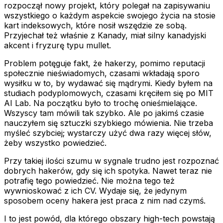
rozpoczął nowy projekt, który polegał na zapisywaniu
wszystkiego o każdym aspekcie swojego życia na stosie
kart indeksowych, które nosił wszędzie ze sobą.
Przyjechał też właśnie z Kanady, miał silny kanadyjski
akcent i fryzurę typu mullet.
Problem potęguje fakt, że hakerzy, pomimo reputacji
społecznie nieświadomych, czasami wkładają sporo
wysiłku w to, by wydawać się mądrymi. Kiedy byłem na
studiach podyplomowych, czasami kręciłem się po MIT
AI Lab. Na początku było to trochę onieśmielające.
Wszyscy tam mówili tak szybko. Ale po jakimś czasie
nauczyłem się sztuczki szybkiego mówienia. Nie trzeba
myśleć szybciej; wystarczy użyć dwa razy więcej słów,
żeby wszystko powiedzieć.
Przy takiej ilości szumu w sygnale trudno jest rozpoznać
dobrych hakerów, gdy się ich spotyka. Nawet teraz nie
potrafię tego powiedzieć. Nie można tego też
wywnioskować z ich CV. Wydaje się, że jedynym
sposobem oceny hakera jest praca z nim nad czymś.
I to jest powód, dla którego obszary high-tech powstają