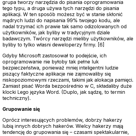
grupa tworzy narzędzia do pisania oprogramowania
tego typu, a druga używa tych narzędzi do pisania
aplikacji. W ten sposób możesz być w stanie skłonić
mądrych ludzi do napisania 99% twojego kodu, ale
nadal trzymać ich prawie tak samo odizolowanych od
użytkowników, jak byliby w tradycyjnym dziale
badawczym. Twórcy narzędzi mieliby użytkowników, ale
byliby to tylko własni deweloperzy firmy. [6]
Gdyby Microsoft zastosował to podejście, ich
oprogramowanie nie byłoby tak pełne luk
bezpieczeństwa, ponieważ mniej inteligentni ludzie
piszący faktyczne aplikacje nie zajmowaliby się
niskopoziomowymi rzeczami, takimi jak alokacja pamięci.
Zamiast pisać Worda bezpośrednio w C, składaliby duże
klocki Lego języka Word. (Duplo, jak sądzę, to termin
techniczny).
Grupowanie się
Oprócz interesujących problemów, dobrzy hakerzy
lubią innych dobrych hakerów. Wielcy hakerzy mają
tendencję do grupowania się – czasami spektakularnie,