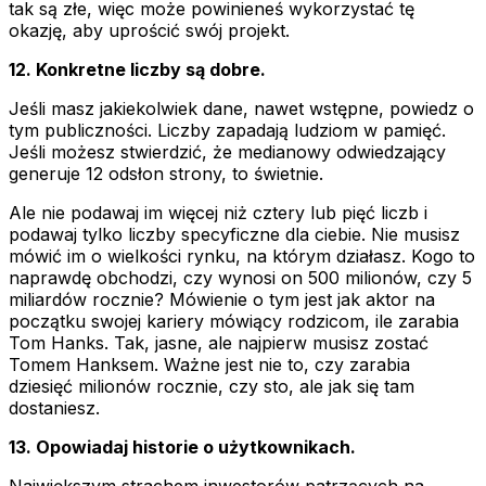
tak są złe, więc może powinieneś wykorzystać tę
okazję, aby uprościć swój projekt.
12. Konkretne liczby są dobre.
Jeśli masz jakiekolwiek dane, nawet wstępne, powiedz o
tym publiczności. Liczby zapadają ludziom w pamięć.
Jeśli możesz stwierdzić, że medianowy odwiedzający
generuje 12 odsłon strony, to świetnie.
Ale nie podawaj im więcej niż cztery lub pięć liczb i
podawaj tylko liczby specyficzne dla ciebie. Nie musisz
mówić im o wielkości rynku, na którym działasz. Kogo to
naprawdę obchodzi, czy wynosi on 500 milionów, czy 5
miliardów rocznie? Mówienie o tym jest jak aktor na
początku swojej kariery mówiący rodzicom, ile zarabia
Tom Hanks. Tak, jasne, ale najpierw musisz zostać
Tomem Hanksem. Ważne jest nie to, czy zarabia
dziesięć milionów rocznie, czy sto, ale jak się tam
dostaniesz.
13. Opowiadaj historie o użytkownikach.
Największym strachem inwestorów patrzących na