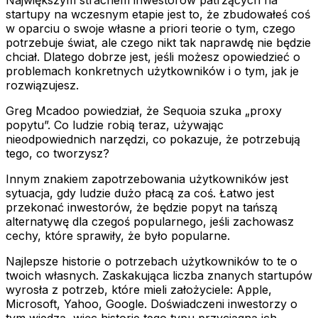
startupy na wczesnym etapie jest to, że zbudowałeś coś
w oparciu o swoje własne a priori teorie o tym, czego
potrzebuje świat, ale czego nikt tak naprawdę nie będzie
chciał. Dlatego dobrze jest, jeśli możesz opowiedzieć o
problemach konkretnych użytkowników i o tym, jak je
rozwiązujesz.
Greg Mcadoo powiedział, że Sequoia szuka „proxy
popytu”. Co ludzie robią teraz, używając
nieodpowiednich narzędzi, co pokazuje, że potrzebują
tego, co tworzysz?
Innym znakiem zapotrzebowania użytkowników jest
sytuacja, gdy ludzie dużo płacą za coś. Łatwo jest
przekonać inwestorów, że będzie popyt na tańszą
alternatywę dla czegoś popularnego, jeśli zachowasz
cechy, które sprawiły, że było popularne.
Najlepsze historie o potrzebach użytkowników to te o
twoich własnych. Zaskakująca liczba znanych startupów
wyrosła z potrzeb, które mieli założyciele: Apple,
Microsoft, Yahoo, Google. Doświadczeni inwestorzy o
tym wiedzą, więc historie tego typu przyciągną ich