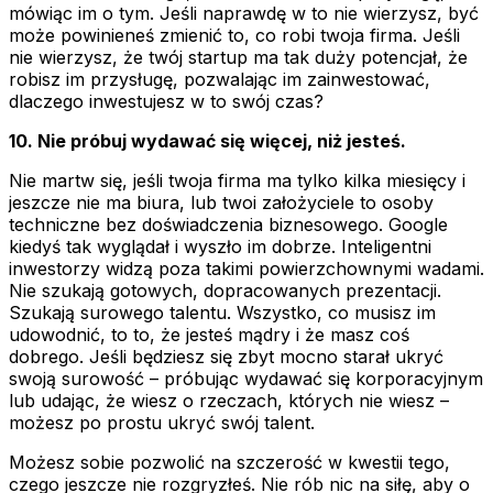
mówiąc im o tym. Jeśli naprawdę w to nie wierzysz, być
może powinieneś zmienić to, co robi twoja firma. Jeśli
nie wierzysz, że twój startup ma tak duży potencjał, że
robisz im przysługę, pozwalając im zainwestować,
dlaczego inwestujesz w to swój czas?
10. Nie próbuj wydawać się więcej, niż jesteś.
Nie martw się, jeśli twoja firma ma tylko kilka miesięcy i
jeszcze nie ma biura, lub twoi założyciele to osoby
techniczne bez doświadczenia biznesowego. Google
kiedyś tak wyglądał i wyszło im dobrze. Inteligentni
inwestorzy widzą poza takimi powierzchownymi wadami.
Nie szukają gotowych, dopracowanych prezentacji.
Szukają surowego talentu. Wszystko, co musisz im
udowodnić, to to, że jesteś mądry i że masz coś
dobrego. Jeśli będziesz się zbyt mocno starał ukryć
swoją surowość – próbując wydawać się korporacyjnym
lub udając, że wiesz o rzeczach, których nie wiesz –
możesz po prostu ukryć swój talent.
Możesz sobie pozwolić na szczerość w kwestii tego,
czego jeszcze nie rozgryzłeś. Nie rób nic na siłę, aby o