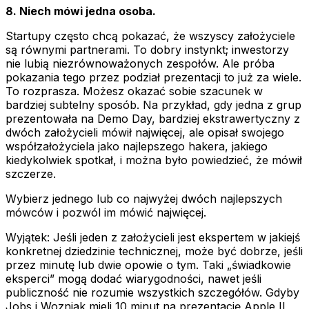
8. Niech mówi jedna osoba.
Startupy często chcą pokazać, że wszyscy założyciele
są równymi partnerami. To dobry instynkt; inwestorzy
nie lubią niezrównoważonych zespołów. Ale próba
pokazania tego przez podział prezentacji to już za wiele.
To rozprasza. Możesz okazać sobie szacunek w
bardziej subtelny sposób. Na przykład, gdy jedna z grup
prezentowała na Demo Day, bardziej ekstrawertyczny z
dwóch założycieli mówił najwięcej, ale opisał swojego
współzałożyciela jako najlepszego hakera, jakiego
kiedykolwiek spotkał, i można było powiedzieć, że mówił
szczerze.
Wybierz jednego lub co najwyżej dwóch najlepszych
mówców i pozwól im mówić najwięcej.
Wyjątek: Jeśli jeden z założycieli jest ekspertem w jakiejś
konkretnej dziedzinie technicznej, może być dobrze, jeśli
przez minutę lub dwie opowie o tym. Taki „świadkowie
eksperci” mogą dodać wiarygodności, nawet jeśli
publiczność nie rozumie wszystkich szczegółów. Gdyby
Jobs i Wozniak mieli 10 minut na prezentację Apple II,