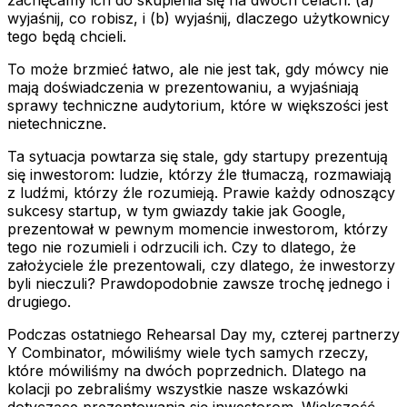
wyjaśnij, co robisz, i (b) wyjaśnij, dlaczego użytkownicy
tego będą chcieli.
To może brzmieć łatwo, ale nie jest tak, gdy mówcy nie
mają doświadczenia w prezentowaniu, a wyjaśniają
sprawy techniczne audytorium, które w większości jest
nietechniczne.
Ta sytuacja powtarza się stale, gdy startupy prezentują
się inwestorom: ludzie, którzy źle tłumaczą, rozmawiają
z ludźmi, którzy źle rozumieją. Prawie każdy odnoszący
sukcesy startup, w tym gwiazdy takie jak Google,
prezentował w pewnym momencie inwestorom, którzy
tego nie rozumieli i odrzucili ich. Czy to dlatego, że
założyciele źle prezentowali, czy dlatego, że inwestorzy
byli nieczuli? Prawdopodobnie zawsze trochę jednego i
drugiego.
Podczas ostatniego Rehearsal Day my, czterej partnerzy
Y Combinator, mówiliśmy wiele tych samych rzeczy,
które mówiliśmy na dwóch poprzednich. Dlatego na
kolacji po zebraliśmy wszystkie nasze wskazówki
dotyczące prezentowania się inwestorom. Większość