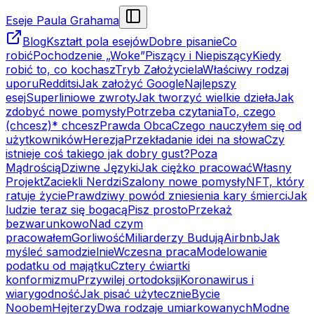
Eseje Paula Grahama
Blog
Kształt pola esejów
Dobre pisanie
Co
robić
Pochodzenie „Woke”
Piszący i Niepiszący
Kiedy
robić to, co kochasz
Tryb Założyciela
Właściwy rodzaj
uporu
Redditsi
Jak założyć Google
Najlepszy
esej
Superliniowe zwroty
Jak tworzyć wielkie dzieła
Jak
zdobyć nowe pomysły
Potrzeba czytania
To, czego
(chcesz)* chcesz
Prawda Obca
Czego nauczyłem się od
użytkowników
Herezja
Przekładanie idei na słowa
Czy
istnieje coś takiego jak dobry gust?
Poza
Mądrością
Dziwne Języki
Jak ciężko pracować
Własny
Projekt
Zaciekli Nerdzi
Szalony nowe pomysły
NFT, który
ratuje życie
Prawdziwy powód zniesienia kary śmierci
Jak
ludzie teraz się bogacą
Pisz prosto
Przekaż
bezwarunkowo
Nad czym
pracowałem
Gorliwość
Miliarderzy Budują
Airbnb
Jak
myśleć samodzielnie
Wczesna praca
Modelowanie
podatku od majątku
Cztery ćwiartki
konformizmu
Przywilej ortodoksji
Koronawirus i
wiarygodność
Jak pisać użytecznie
Bycie
Noobem
Hejterzy
Dwa rodzaje umiarkowanych
Modne