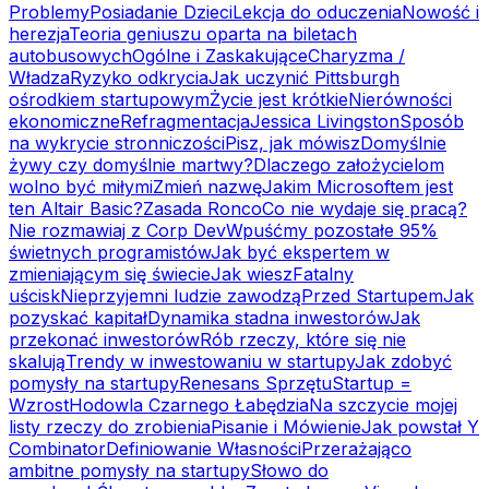
Problemy
Posiadanie Dzieci
Lekcja do oduczenia
Nowość i
herezja
Teoria geniuszu oparta na biletach
autobusowych
Ogólne i Zaskakujące
Charyzma /
Władza
Ryzyko odkrycia
Jak uczynić Pittsburgh
ośrodkiem startupowym
Życie jest krótkie
Nierówności
ekonomiczne
Refragmentacja
Jessica Livingston
Sposób
na wykrycie stronniczości
Pisz, jak mówisz
Domyślnie
żywy czy domyślnie martwy?
Dlaczego założycielom
wolno być miłymi
Zmień nazwę
Jakim Microsoftem jest
ten Altair Basic?
Zasada Ronco
Co nie wydaje się pracą?
Nie rozmawiaj z Corp Dev
Wpuśćmy pozostałe 95%
świetnych programistów
Jak być ekspertem w
zmieniającym się świecie
Jak wiesz
Fatalny
uścisk
Nieprzyjemni ludzie zawodzą
Przed Startupem
Jak
pozyskać kapitał
Dynamika stadna inwestorów
Jak
przekonać inwestorów
Rób rzeczy, które się nie
skalują
Trendy w inwestowaniu w startupy
Jak zdobyć
pomysły na startupy
Renesans Sprzętu
Startup =
Wzrost
Hodowla Czarnego Łabędzia
Na szczycie mojej
listy rzeczy do zrobienia
Pisanie i Mówienie
Jak powstał Y
Combinator
Definiowanie Własności
Przerażająco
ambitne pomysły na startupy
Słowo do