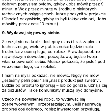
dobrym pomysłem byłoby, gdyby Jobs mówił przez 9
minut, a Woz przez minutę w środku o niektórych
technicznych osiągnięciach, które poczynił w projekcie.
(Chociaż oczywiście, gdyby to byli faktycznie oni, Jobs
mówiłby przez całe 10 minut.)
9. Wydawaj się pewny siebie.
Ze względu na krótki dostępny czas i brak zaplecza
technicznego, wielu w publiczności będzie miało
trudności z oceną tego, co robisz. Prawdopodobnie
największym dowodem, początkowo, będzie twoja
własna pewność siebie. Musisz pokazać, że jesteś pod
wrażeniem tego, co zrobiłeś.
I mam na myśli pokazać, nie mówić. Nigdy nie mów
„jesteśmy pełni pasji” ani „nasz produkt jest świetny”.
Ludzie po prostu to ignorują – lub co gorsza, uznają cię
za oszustów. Takie komunikaty muszą być domyślne.
Czego nie powinieneś robić, to wydawać się
zdenerwowanym i przepraszającym. Jeśli naprawdę
zrobiłeś coś dobrego, robisz inwestorom
przysługę
,