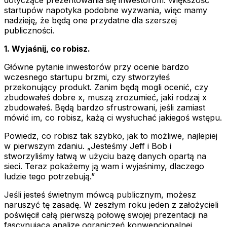
startupów napotyka podobne wyzwania, więc mamy
nadzieję, że będą one przydatne dla szerszej
publiczności.
1. Wyjaśnij, co robisz.
Główne pytanie inwestorów przy ocenie bardzo
wczesnego startupu brzmi, czy stworzyłeś
przekonujący produkt. Zanim będą mogli ocenić, czy
zbudowałeś dobre x, muszą zrozumieć, jaki rodzaj x
zbudowałeś. Będą bardzo sfrustrowani, jeśli zamiast
mówić im, co robisz, każą ci wysłuchać jakiegoś wstępu.
Powiedz, co robisz tak szybko, jak to możliwe, najlepiej
w pierwszym zdaniu. „Jesteśmy Jeff i Bob i
stworzyliśmy łatwą w użyciu bazę danych opartą na
sieci. Teraz pokażemy ją wam i wyjaśnimy, dlaczego
ludzie tego potrzebują.”
Jeśli jesteś świetnym mówcą publicznym, możesz
naruszyć tę zasadę. W zeszłym roku jeden z założycieli
poświęcił całą pierwszą połowę swojej prezentacji na
fascynującą analizę ograniczeń konwencjonalnej