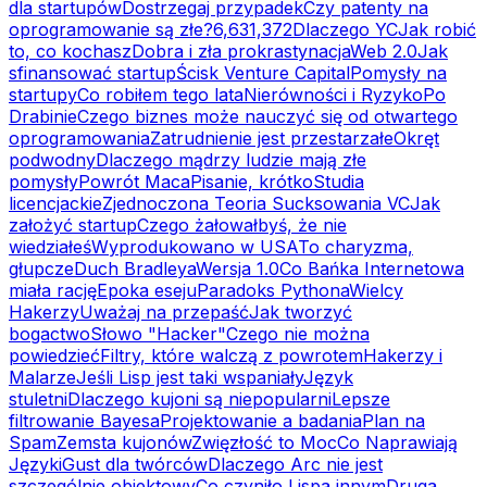
dla startupów
Dostrzegaj przypadek
Czy patenty na
oprogramowanie są złe?
6,631,372
Dlaczego YC
Jak robić
to, co kochasz
Dobra i zła prokrastynacja
Web 2.0
Jak
sfinansować startup
Ścisk Venture Capital
Pomysły na
startupy
Co robiłem tego lata
Nierówności i Ryzyko
Po
Drabinie
Czego biznes może nauczyć się od otwartego
oprogramowania
Zatrudnienie jest przestarzałe
Okręt
podwodny
Dlaczego mądrzy ludzie mają złe
pomysły
Powrót Maca
Pisanie, krótko
Studia
licencjackie
Zjednoczona Teoria Sucksowania VC
Jak
założyć startup
Czego żałowałbyś, że nie
wiedziałeś
Wyprodukowano w USA
To charyzma,
głupcze
Duch Bradleya
Wersja 1.0
Co Bańka Internetowa
miała rację
Epoka eseju
Paradoks Pythona
Wielcy
Hakerzy
Uważaj na przepaść
Jak tworzyć
bogactwo
Słowo "Hacker"
Czego nie można
powiedzieć
Filtry, które walczą z powrotem
Hakerzy i
Malarze
Jeśli Lisp jest taki wspaniały
Język
stuletni
Dlaczego kujoni są niepopularni
Lepsze
filtrowanie Bayesa
Projektowanie a badania
Plan na
Spam
Zemsta kujonów
Zwięzłość to Moc
Co Naprawiają
Języki
Gust dla twórców
Dlaczego Arc nie jest
szczególnie obiektowy
Co czyniło Lispa innym
Druga