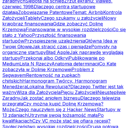
zaradnych
Ślepota na schlep
Zrzut ekranu: Viaweb,
czerwiec 1998
Dlaczego centra startupowe
działają
Zobowiązanie Patentowe
Temat: Airbnb
Kontrola
Założycieli
Tablety
Czego szukamy u założycieli
Nowy
krajobraz finansowania
Gdzie zobaczyć Dolinę
Krzemową
Finansowanie w wysokiej rozdzielczości
Co się
stało z Yahoo
Przyszłość finansowania
startupów
Przyspieszenie uzależnienia
Główna Idea w
Twojej Głowie
Jak stracić czas i pieniądze
Pomysły na
organiczne startupy
Błąd Apple
Jak naprawdę wyglądają
startupy
Przekonaj albo Odkryj
Publikowanie po
Medium
Lista N Rzeczy
Anatomia determinacji
Co Kate
zobaczyła w Dolinie Krzemowej
Problem z
Segwayem
Rentowność na zupkach
chińskich
Harmonogram Twórcy, Harmonogram
Menedżera
Lokalna Rewolucja?
Dlaczego Twitter jest tak
ważny
Wiza dla Założyciela
Pięciu Założycieli
Nieustępliwie
Zaradny
Jak zostać aniołem biznesu
Dlaczego telewizja
przegrała
Czy można kupić Dolinę Krzemową?
Może.
Czego nauczyłem się z Hacker News
Startupy w
13 zdaniach
Utrzymaj swoją tożsamość małą
Po
kwalifikacjach
Czy VC może stać się ofiarą recesji?
Społeczeństwo wysokiej rozdzielczości
Druga połowa