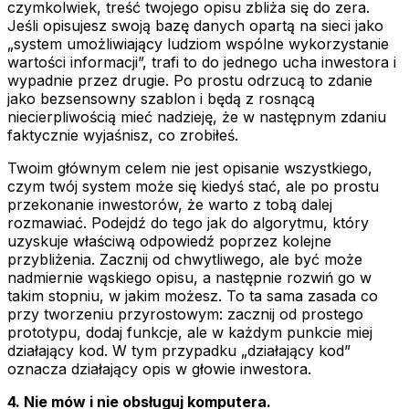
czymkolwiek, treść twojego opisu zbliża się do zera.
Jeśli opisujesz swoją bazę danych opartą na sieci jako
„system umożliwiający ludziom wspólne wykorzystanie
wartości informacji”, trafi to do jednego ucha inwestora i
wypadnie przez drugie. Po prostu odrzucą to zdanie
jako bezsensowny szablon i będą z rosnącą
niecierpliwością mieć nadzieję, że w następnym zdaniu
faktycznie wyjaśnisz, co zrobiłeś.
Twoim głównym celem nie jest opisanie wszystkiego,
czym twój system może się kiedyś stać, ale po prostu
przekonanie inwestorów, że warto z tobą dalej
rozmawiać. Podejdź do tego jak do algorytmu, który
uzyskuje właściwą odpowiedź poprzez kolejne
przybliżenia. Zacznij od chwytliwego, ale być może
nadmiernie wąskiego opisu, a następnie rozwiń go w
takim stopniu, w jakim możesz. To ta sama zasada co
przy tworzeniu przyrostowym: zacznij od prostego
prototypu, dodaj funkcje, ale w każdym punkcie miej
działający kod. W tym przypadku „działający kod”
oznacza działający opis w głowie inwestora.
4. Nie mów i nie obsługuj komputera.