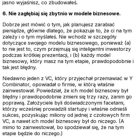
jasno wyjaśnisz, co zbudowałeś.
6. Nie zagłębiaj się zbytnio w modele biznesowe.
Dobrze jest mówić o tym, jak planujesz zarabiać
pieniądze, głównie dlatego, że pokazuje to, że ci na tym
zależy i o tym myślałeś. Nie wchodź w szczegóły
dotyczące swojego modelu biznesowego, ponieważ (a)
to nie jest to, czym przejmują się inteligentni inwestorzy
podczas krótkiej prezentacji, i (b) każdy model
biznesowy, który masz na tym etapie, prawdopodobnie i
tak jest błędny.
Niedawno jeden z VC, który przyjechał przemawiać w Y
Combinator, opowiadał o firmie, w którą właśnie
zainwestował. Powiedział, że ich model biznesowy był
błędny i prawdopodobnie zmieni się trzy razy, zanim go
poprawią. Założyciele byli doświadczonymi facetami,
którzy wcześniej prowadzili startupy i właśnie odnieśli
sukces, pozyskując miliony od jednej z czołowych firm
VC, a nawet ich model biznesowy był do niczego. (A
mimo to zainwestował, bo spodziewał się, że na tym
etapie będzie do niczego.)