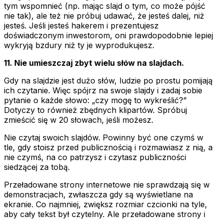
tym wspomnieć (np. mając slajd o tym, co może pójść
nie tak), ale też nie próbuj udawać, że jesteś dalej, niż
jesteś. Jeśli jesteś hakerem i prezentujesz
doświadczonym inwestorom, oni prawdopodobnie lepiej
wykryją bzdury niż ty je wyprodukujesz.
11. Nie umieszczaj zbyt wielu słów na slajdach.
Gdy na slajdzie jest dużo słów, ludzie po prostu pomijają
ich czytanie. Więc spójrz na swoje slajdy i zadaj sobie
pytanie o każde słowo: „czy mogę to wykreślić?”
Dotyczy to również zbędnych klipartów. Spróbuj
zmieścić się w 20 słowach, jeśli możesz.
Nie czytaj swoich slajdów. Powinny być one czymś w
tle, gdy stoisz przed publicznością i rozmawiasz z nią, a
nie czymś, na co patrzysz i czytasz publiczności
siedzącej za tobą.
Przeładowane strony internetowe nie sprawdzają się w
demonstracjach, zwłaszcza gdy są wyświetlane na
ekranie. Co najmniej, zwiększ rozmiar czcionki na tyle,
aby cały tekst był czytelny. Ale przeładowane strony i