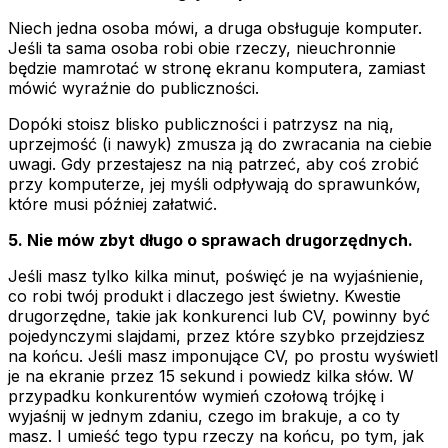
Niech jedna osoba mówi, a druga obsługuje komputer.
Jeśli ta sama osoba robi obie rzeczy, nieuchronnie
będzie mamrotać w stronę ekranu komputera, zamiast
mówić wyraźnie do publiczności.
Dopóki stoisz blisko publiczności i patrzysz na nią,
uprzejmość (i nawyk) zmusza ją do zwracania na ciebie
uwagi. Gdy przestajesz na nią patrzeć, aby coś zrobić
przy komputerze, jej myśli odpływają do sprawunków,
które musi później załatwić.
5. Nie mów zbyt długo o sprawach drugorzędnych.
Jeśli masz tylko kilka minut, poświęć je na wyjaśnienie,
co robi twój produkt i dlaczego jest świetny. Kwestie
drugorzędne, takie jak konkurenci lub CV, powinny być
pojedynczymi slajdami, przez które szybko przejdziesz
na końcu. Jeśli masz imponujące CV, po prostu wyświetl
je na ekranie przez 15 sekund i powiedz kilka słów. W
przypadku konkurentów wymień czołową trójkę i
wyjaśnij w jednym zdaniu, czego im brakuje, a co ty
masz. I umieść tego typu rzeczy na końcu, po tym, jak