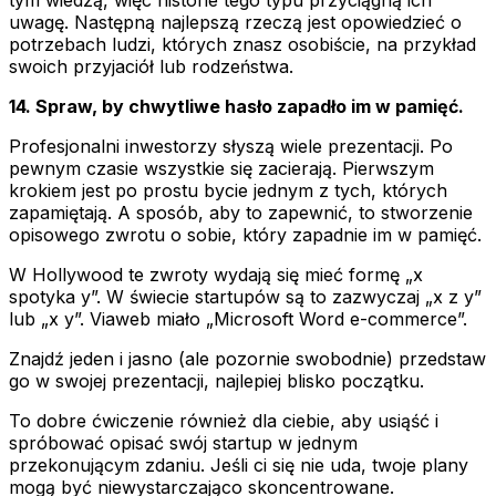
uwagę. Następną najlepszą rzeczą jest opowiedzieć o
potrzebach ludzi, których znasz osobiście, na przykład
swoich przyjaciół lub rodzeństwa.
14. Spraw, by chwytliwe hasło zapadło im w pamięć.
Profesjonalni inwestorzy słyszą wiele prezentacji. Po
pewnym czasie wszystkie się zacierają. Pierwszym
krokiem jest po prostu bycie jednym z tych, których
zapamiętają. A sposób, aby to zapewnić, to stworzenie
opisowego zwrotu o sobie, który zapadnie im w pamięć.
W Hollywood te zwroty wydają się mieć formę „x
spotyka y”. W świecie startupów są to zazwyczaj „x z y”
lub „x y”. Viaweb miało „Microsoft Word e-commerce”.
Znajdź jeden i jasno (ale pozornie swobodnie) przedstaw
go w swojej prezentacji, najlepiej blisko początku.
To dobre ćwiczenie również dla ciebie, aby usiąść i
spróbować opisać swój startup w jednym
przekonującym zdaniu. Jeśli ci się nie uda, twoje plany
mogą być niewystarczająco skoncentrowane.