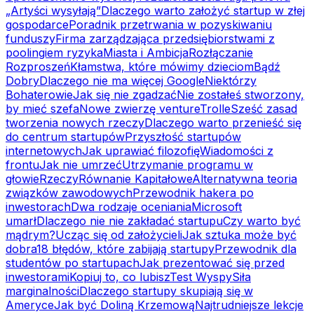
„Artyści wysyłają”
Dlaczego warto założyć startup w złej
gospodarce
Poradnik przetrwania w pozyskiwaniu
funduszy
Firma zarządzająca przedsiębiorstwami z
poolingiem ryzyka
Miasta i Ambicja
Rozłączanie
Rozproszeń
Kłamstwa, które mówimy dzieciom
Bądź
Dobry
Dlaczego nie ma więcej Google
Niektórzy
Bohaterowie
Jak się nie zgadzać
Nie zostałeś stworzony,
by mieć szefa
Nowe zwierzę venture
Trolle
Sześć zasad
tworzenia nowych rzeczy
Dlaczego warto przenieść się
do centrum startupów
Przyszłość startupów
internetowych
Jak uprawiać filozofię
Wiadomości z
frontu
Jak nie umrzeć
Utrzymanie programu w
głowie
Rzeczy
Równanie Kapitałowe
Alternatywna teoria
związków zawodowych
Przewodnik hakera po
inwestorach
Dwa rodzaje oceniania
Microsoft
umarł
Dlaczego nie nie zakładać startupu
Czy warto być
mądrym?
Ucząc się od założycieli
Jak sztuka może być
dobra
18 błędów, które zabijają startupy
Przewodnik dla
studentów po startupach
Jak prezentować się przed
inwestorami
Kopiuj to, co lubisz
Test Wyspy
Siła
marginalności
Dlaczego startupy skupiają się w
Ameryce
Jak być Doliną Krzemową
Najtrudniejsze lekcje