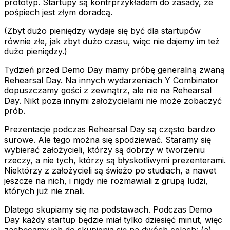
prototyp. Startupy są kontrprzykładem do zasady, że
pośpiech jest złym doradcą.
(Zbyt dużo pieniędzy wydaje się być dla startupów
równie złe, jak zbyt dużo czasu, więc nie dajemy im też
dużo pieniędzy.)
Tydzień przed Demo Day mamy próbę generalną zwaną
Rehearsal Day. Na innych wydarzeniach Y Combinator
dopuszczamy gości z zewnątrz, ale nie na Rehearsal
Day. Nikt poza innymi założycielami nie może zobaczyć
prób.
Prezentacje podczas Rehearsal Day są często bardzo
surowe. Ale tego można się spodziewać. Staramy się
wybierać założycieli, którzy są dobrzy w tworzeniu
rzeczy, a nie tych, którzy są błyskotliwymi prezenterami.
Niektórzy z założycieli są świeżo po studiach, a nawet
jeszcze na nich, i nigdy nie rozmawiali z grupą ludzi,
których już nie znali.
Dlatego skupiamy się na podstawach. Podczas Demo
Day każdy startup będzie miał tylko dziesięć minut, więc
zachęcamy ich do skupienia się na dwóch celach: (a)