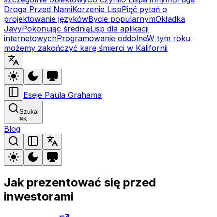
Droga Przed Nami
Korzenie Lisp
Pięć pytań o
projektowanie języków
Bycie popularnym
Okładka
Javy
Pokonując średnią
Lisp dla aplikacji
internetowych
Programowanie oddolne
W tym roku
możemy zakończyć karę śmierci w Kalifornii
Eseje Paula Grahama
Szukaj
⌘
K
Blog
Jak prezentować się przed
inwestorami