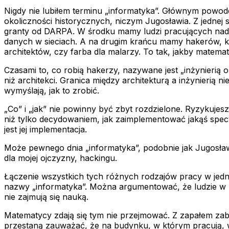
Nigdy nie lubiłem terminu „informatyka”. Głównym powodem
okoliczności historycznych, niczym Jugosławia. Z jednej
granty od DARPA. W środku mamy ludzi pracujących nad 
danych w sieciach. A na drugim krańcu mamy hakerów, kt
architektów, czy farba dla malarzy. To tak, jakby matemat
Czasami to, co robią hakerzy, nazywane jest „inżynierią 
niż architekci. Granica między architekturą a inżynierią nie
wymyślają, jak to zrobić.
„Co” i „jak” nie powinny być zbyt rozdzielone. Ryzykujesz
niż tylko decydowaniem, jak zaimplementować jakąś specy
jest jej implementacja.
Może pewnego dnia „informatyka”, podobnie jak Jugosławi
dla mojej ojczyzny, hackingu.
Łączenie wszystkich tych różnych rodzajów pracy w jednym
nazwy „informatyka”. Można argumentować, że ludzie w śr
nie zajmują się nauką.
Matematycy zdają się tym nie przejmować. Z zapałem zabi
przestaną zauważać, że na budynku, w którym pracują, wid