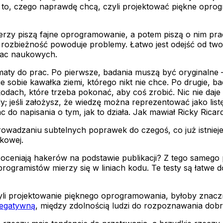
to, czego naprawdę chcą, czyli projektować piękne oprog
zy piszą fajne oprogramowanie, a potem piszą o nim pracę,
rozbieżność powoduje problemy. Łatwo jest odejść od two
prac naukowych.
maty do prac. Po pierwsze, badania muszą być oryginalne –
e sobie kawałka ziemi, którego nikt nie chce. Po drugie, 
odach, które trzeba pokonać, aby coś zrobić. Nic nie daje
y; jeśli założysz, że wiedzę można reprezentować jako lis
ac do napisania o tym, jak to działa. Jak mawiał Ricky Rica
wadzaniu subtelnych poprawek do czegoś, co już istnieje
kowej.
 oceniają hakerów na podstawie publikacji? Z tego samego 
ramistów mierzy się w liniach kodu. Te testy są łatwe do z
zyli projektowanie pięknego oprogramowania, byłoby znaczn
egatywną
, między zdolnością ludzi do rozpoznawania dobre