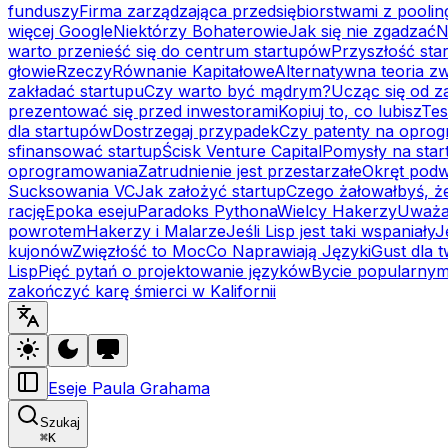
funduszy
Firma zarządzająca przedsiębiorstwami z poolin
więcej Google
Niektórzy Bohaterowie
Jak się nie zgadzać
N
warto przenieść się do centrum startupów
Przyszłość sta
głowie
Rzeczy
Równanie Kapitałowe
Alternatywna teoria 
zakładać startupu
Czy warto być mądrym?
Ucząc się od za
prezentować się przed inwestorami
Kopiuj to, co lubisz
Tes
dla startupów
Dostrzegaj przypadek
Czy patenty na oprog
sfinansować startup
Ścisk Venture Capital
Pomysły na star
oprogramowania
Zatrudnienie jest przestarzałe
Okręt pod
Sucksowania VC
Jak założyć startup
Czego żałowałbyś, że
rację
Epoka eseju
Paradoks Pythona
Wielcy Hakerzy
Uważa
powrotem
Hakerzy i Malarze
Jeśli Lisp jest taki wspaniały
J
kujonów
Zwięzłość to Moc
Co Naprawiają Języki
Gust dla 
Lisp
Pięć pytań o projektowanie języków
Bycie popularny
zakończyć karę śmierci w Kalifornii
Eseje Paula Grahama
Szukaj
⌘
K