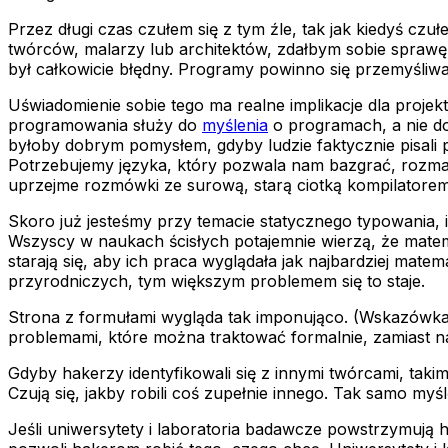
Przez długi czas czułem się z tym źle, tak jak kiedyś czu
twórców, malarzy lub architektów, zdałbym sobie sprawę,
był całkowicie błędny. Programy powinno się przemyśliwać p
Uświadomienie sobie tego ma realne implikacje dla proj
programowania służy do
myślenia
o programach, a nie do
byłoby dobrym pomysłem, gdyby ludzie faktycznie pisali 
Potrzebujemy języka, który pozwala nam bazgrać, rozmazy
uprzejme rozmówki ze surową, starą ciotką kompilatorem
Skoro już jesteśmy przy temacie statycznego typowania, 
Wszyscy w naukach ścisłych potajemnie wierzą, że matema
starają się, aby ich praca wyglądała jak najbardziej matem
przyrodniczych, tym większym problemem się to staje.
Strona z formułami wygląda tak imponująco. (Wskazówka:
problemami, które można traktować formalnie, zamiast n
Gdyby hakerzy identyfikowali się z innymi twórcami, takimi
Czują się, jakby robili coś zupełnie innego. Tak samo myś
Jeśli uniwersytety i laboratoria badawcze powstrzymują h