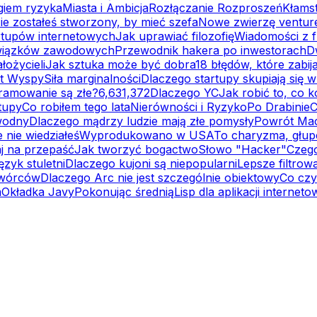
giem ryzyka
Miasta i Ambicja
Rozłączanie Rozproszeń
Kłams
ie zostałeś stworzony, by mieć szefa
Nowe zwierzę ventur
rtupów internetowych
Jak uprawiać filozofię
Wiadomości z f
związków zawodowych
Przewodnik hakera po inwestorach
D
łożycieli
Jak sztuka może być dobra
18 błędów, które zabija
t Wyspy
Siła marginalności
Dlaczego startupy skupiają się
ramowanie są złe?
6,631,372
Dlaczego YC
Jak robić to, co 
tupy
Co robiłem tego lata
Nierówności i Ryzyko
Po Drabinie
C
wodny
Dlaczego mądrzy ludzie mają złe pomysły
Powrót Ma
 nie wiedziałeś
Wyprodukowano w USA
To charyzma, głup
j na przepaść
Jak tworzyć bogactwo
Słowo "Hacker"
Czego
ęzyk stuletni
Dlaczego kujoni są niepopularni
Lepsze filtrow
twórców
Dlaczego Arc nie jest szczególnie obiektowy
Co czy
m
Okładka Javy
Pokonując średnią
Lisp dla aplikacji internet