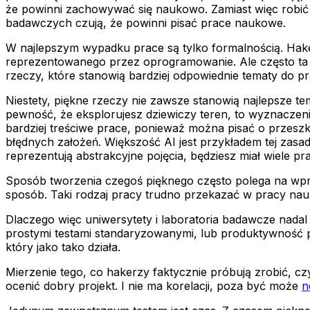
że powinni zachowywać się naukowo. Zamiast więc robić 
badawczych czują, że powinni pisać prace naukowe.
W najlepszym wypadku prace są tylko formalnością. Haker
reprezentowanego przez oprogramowanie. Ale często ta 
rzeczy, które stanowią bardziej odpowiednie tematy do 
Niestety, piękne rzeczy nie zawsze stanowią najlepsze te
pewność, że eksplorujesz dziewiczy teren, to wyznaczeni
bardziej treściwe prace, ponieważ można pisać o przeszk
błędnych założeń. Większość AI jest przykładem tej zasad
reprezentują abstrakcyjne pojęcia, będziesz miał wiele pr
Sposób tworzenia czegoś pięknego często polega na wpro
sposób. Taki rodzaj pracy trudno przekazać w pracy nau
Dlaczego więc uniwersytety i laboratoria badawcze nadal
prostymi testami standaryzowanymi, lub produktywność prog
który jako tako działa.
Mierzenie tego, co hakerzy faktycznie próbują zrobić, c
ocenić dobry projekt. I nie ma korelacji, poza być może
n