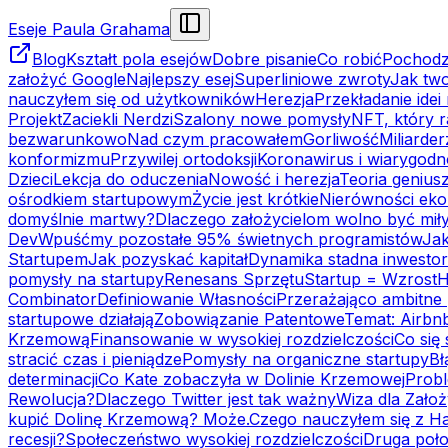
Eseje Paula Grahama
Blog
Kształt pola esejów
Dobre pisanie
Co robić
Pochodz
założyć Google
Najlepszy esej
Superliniowe zwroty
Jak two
nauczyłem się od użytkowników
Herezja
Przekładanie idei
Projekt
Zaciekli Nerdzi
Szalony nowe pomysły
NFT, który r
bezwarunkowo
Nad czym pracowałem
Gorliwość
Miliarde
konformizmu
Przywilej ortodoksji
Koronawirus i wiarygod
Dzieci
Lekcja do oduczenia
Nowość i herezja
Teoria genius
ośrodkiem startupowym
Życie jest krótkie
Nierówności ek
domyślnie martwy?
Dlaczego założycielom wolno być mił
Dev
Wpuśćmy pozostałe 95% świetnych programistów
Jak
Startupem
Jak pozyskać kapitał
Dynamika stadna inwesto
pomysły na startupy
Renesans Sprzętu
Startup = Wzrost
H
Combinator
Definiowanie Własności
Przerażająco ambitne 
startupowe działają
Zobowiązanie Patentowe
Temat: Airbn
Krzemową
Finansowanie w wysokiej rozdzielczości
Co się
stracić czas i pieniądze
Pomysły na organiczne startupy
Bł
determinacji
Co Kate zobaczyła w Dolinie Krzemowej
Prob
Rewolucja?
Dlaczego Twitter jest tak ważny
Wiza dla Założ
kupić Dolinę Krzemową? Może.
Czego nauczyłem się z H
recesji?
Społeczeństwo wysokiej rozdzielczości
Druga poło