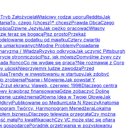
z
Tryb Założyciela
Właściwy rodzaj uporu
Redditsi
Jak
tania
To, czego (chcesz)* chcesz
Prawda Obca
Czego
ością
Dziwne Języki
Jak ciężko pracować
Własny
zie teraz się bogacą
Pisz prosto
Przekaż
delowanie podatku od majątku
Cztery ćwiartki
je umiarkowanych
Modne Problemy
Posiadanie
haryzma / Władza
Ryzyko odkrycia
Jak uczynić Pittsburgh
ycie stronniczości
Pisz, jak mówisz
Domyślnie żywy czy
sada Ronco
Co nie wydaje się pracą?
Nie rozmawiaj z Corp
ny uścisk
Nieprzyjemni ludzie zawodzą
Przed
lują
Trendy w inwestowaniu w startupy
Jak zdobyć
do zrobienia
Pisanie i Mówienie
Jak powstał Y
p
Zrzut ekranu: Viaweb, czerwiec 1998
Dlaczego centra
wy krajobraz finansowania
Gdzie zobaczyć Dolinę
zenie uzależnienia
Główna Idea w Twojej Głowie
Jak
Odkryj
Publikowanie po Medium
Lista N Rzeczy
Anatomia
ogram Twórcy, Harmonogram Menedżera
Lokalna
iołem biznesu
Dlaczego telewizja przegrała
Czy można
ość małą
Po kwalifikacjach
Czy VC może stać się ofiarą
ej gospodarce
Poradnik przetrwania w pozyskiwaniu