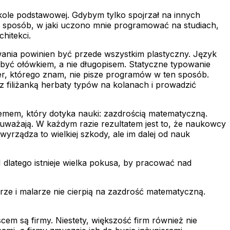
szkole podstawowej. Gdybym tylko spojrzał na innych
m, sposób, w jaki uczono mnie programować na studiach,
hitekci.
wania powinien być przede wszystkim plastyczny. Język
być ołówkiem, a nie długopisem. Statyczne typowanie
er, którego znam, nie pisze programów w ten sposób.
 filiżanką herbaty typów na kolanach i prowadzić
lemem, który dotyka nauki: zazdrością matematyczną.
uważają. W każdym razie rezultatem jest to, że naukowcy
 wyrządza to wielkiej szkody, ale im dalej od nauk
dlatego istnieje wielka pokusa, by pracować nad
sarze i malarze nie cierpią na zazdrość matematyczną.
em są firmy. Niestety, większość firm również nie