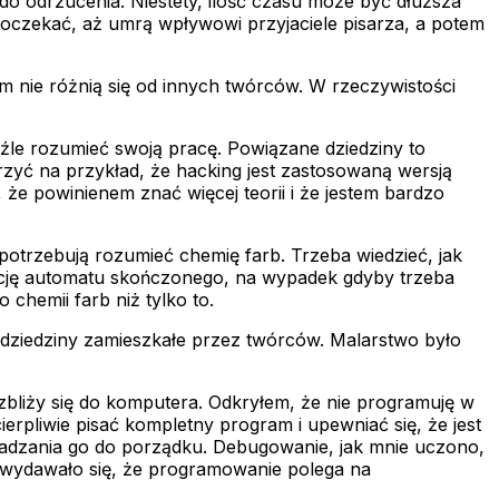
o odrzucenia. Niestety, ilość czasu może być dłuższa
a poczekać, aż umrą wpływowi przyjaciele pisarza, a potem
m nie różnią się od innych twórców. W rzeczywistości
 źle rozumieć swoją pracę. Powiązane dziedziny to
erzyć na przykład, że hacking jest zastosowaną wersją
, że powinienem znać więcej teorii i że jestem bardzo
e potrzebują rozumieć chemię farb. Trzeba wiedzieć, jak
pcję automatu skończonego, na wypadek gdyby trzeba
chemii farb niż tylko to.
e dziedziny zamieszkałe przez twórców. Malarstwo było
zbliży się do komputera. Odkryłem, że nie programuję w
rpliwie pisać kompletny program i upewniać się, że jest
wadzania go do porządku. Debugowanie, jak mnie uczono,
, wydawało się, że programowanie polega na