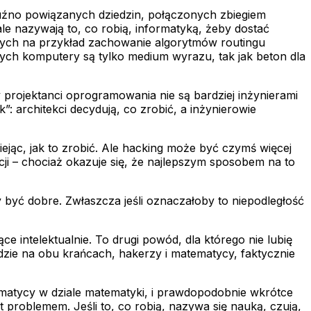
r luźno powiązanych dziedzin, połączonych zbiegiem
le nazywają to, co robią, informatyką, żeby dostać
cych na przykład zachowanie algorytmów routingu
ych komputery są tylko medium wyrazu, tak jak beton dla
y projektanci oprogramowania nie są bardziej inżynierami
ak”: architekci decydują, co zrobić, a inżynierowie
iejąc, jak to zrobić. Ale hacking może być czymś więcej
cji – chociaż okazuje się, że najlepszym sposobem na to
 być dobre. Zwłaszcza jeśli oznaczałoby to niepodległość
e intelektualnie. To drugi powód, dla którego nie lubię
dzie na obu krańcach, hakerzy i matematycy, faktycznie
ematycy w dziale matematyki, i prawdopodobnie wkrótce
t problemem. Jeśli to, co robią, nazywa się nauką, czują,