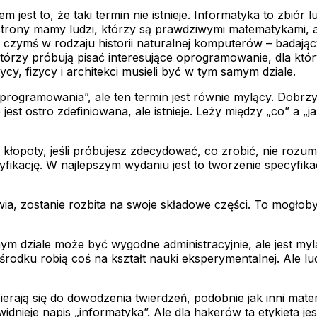
 jest to, że taki termin nie istnieje. Informatyka to zbió
 strony mamy ludzi, którzy są prawdziwymi matematykami, a
czymś w rodzaju historii naturalnej komputerów – badają
órzy próbują pisać interesujące oprogramowanie, dla któr
ycy, fizycy i architekci musieli być w tym samym dziale.
oprogramowania”, ale ten termin jest równie mylący. Dobrz
 jest ostro zdefiniowana, ale istnieje. Leży między „co” a „j
 kłopoty, jeśli próbujesz zdecydować, co zrobić, nie rozum
fikację. W najlepszym wydaniu jest to tworzenie specyfika
a, zostanie rozbita na swoje składowe części. To mogłoby
 dziale może być wygodne administracyjnie, ale jest myląc
odku robią coś na kształt nauki eksperymentalnej. Ale lu
erają się do dowodzenia twierdzeń, podobnie jak inni mat
nieje napis „informatyka”. Ale dla hakerów ta etykieta jes