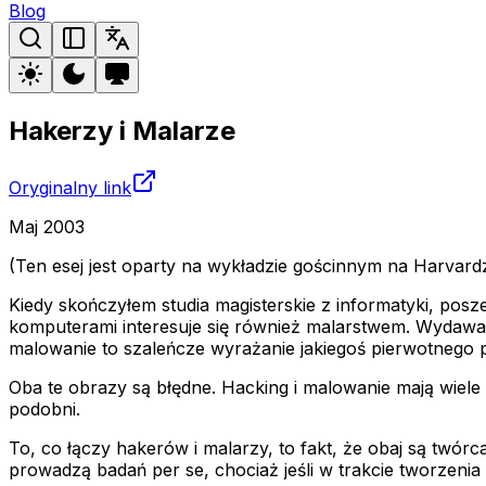
Blog
Hakerzy i Malarze
Oryginalny link
Maj 2003
(Ten esej jest oparty na wykładzie gościnnym na Harvardz
Kiedy skończyłem studia magisterskie z informatyki, pos
komputerami interesuje się również malarstwem. Wydawało
malowanie to szaleńcze wyrażanie jakiegoś pierwotnego 
Oba te obrazy są błędne. Hacking i malowanie mają wiele 
podobni.
To, co łączy hakerów i malarzy, to fakt, że obaj są twórc
prowadzą badań per se, chociaż jeśli w trakcie tworzenia