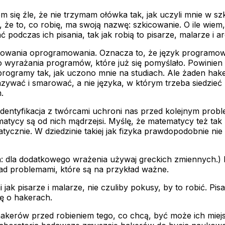
łem się źle, że nie trzymam ołówka tak, jak uczyli mnie w 
 że to, co robię, ma swoją nazwę: szkicowanie. O ile wie
odczas ich pisania, tak jak robią to pisarze, malarze i arc
ektowania oprogramowania. Oznacza to, że język programo
 wyrażania programów, które już się pomyślało. Powinien 
programy tak, jak uczono mnie na studiach. Ale żaden hak
wać i smarować, a nie języka, w którym trzeba siedzieć z
.
identyfikacja z twórcami uchroni nas przed kolejnym prob
tycy są od nich mądrzejsi. Myślę, że matematycy też tak 
atycznie. W dziedzinie takiej jak fizyka prawdopodobnie nie
 dla dodatkowego wrażenia używaj greckich zmiennych.) I 
ad problemami, które są na przykład ważne.
 jak pisarze i malarze, nie czuliby pokusy, by to robić. Pi
lę o hakerach.
akerów przed robieniem tego, co chcą, być może ich miejsc