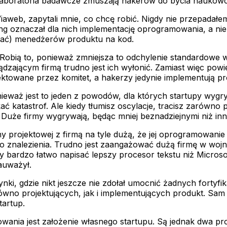
laboratoria badawcze zmuszają hakerów do bycia naukowcam
aweb, zapytali mnie, co chcę robić. Nigdy nie przepadałe
ng oznaczał dla nich implementację oprogramowania, a nie 
azwać) menedżerów produktu na kod.
obią to, ponieważ zmniejsza to odchylenie standardowe wy
dzającym firmą trudno jest ich wyłonić. Zamiast więc po
ektowane przez komitet, a hakerzy jedynie implementują pro
onieważ jest to jeden z powodów, dla których startupy wyg
atastrof. Ale kiedy tłumisz oscylacje, tracisz zarówno pun
 Duże firmy wygrywają, będąc mniej beznadziejnymi niż inn
jny projektowej z firmą na tyle dużą, że jej oprogramowani
 do znalezienia. Trudno jest zaangażować dużą firmę w woj
y bardzo łatwo napisać lepszy procesor tekstu niż Micros
auważył.
ki, gdzie nikt jeszcze nie zdołał umocnić żadnych fortyf
ówno projektujących, jak i implementujących produkt. Sam 
tartup.
ia jest założenie własnego startupu. Są jednak dwa probl