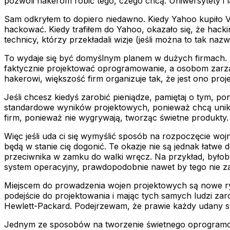
pozwoli hakerom robić tego, czego chcą. Uniwersytety i 
Sam odkryłem to dopiero niedawno. Kiedy Yahoo kupiło Vi
hackować. Kiedy trafiłem do Yahoo, okazało się, że hacki
technicy, którzy przekładali wizje (jeśli można to tak n
To wydaje się być domyślnym planem w dużych firmach. R
faktycznie projektować oprogramowanie, a osobom zarzą
hakerowi, większość firm organizuje tak, że jest ono proj
Jeśli chcesz kiedyś zarobić pieniądze, pamiętaj o tym, p
standardowe wyników projektowych, ponieważ chcą unikać k
firm, ponieważ nie wygrywają, tworząc świetne produkty.
Więc jeśli uda ci się wymyślić sposób na rozpoczęcie wo
będą w stanie cię dogonić. Te okazje nie są jednak łatwe
przeciwnika w zamku do walki wręcz. Na przykład, byłob
system operacyjny, prawdopodobnie nawet by tego nie z
Miejscem do prowadzenia wojen projektowych są nowe ryn
podejście do projektowania i mając tych samych ludzi zar
Hewlett-Packard. Podejrzewam, że prawie każdy udany s
Jednym ze sposobów na tworzenie świetnego oprogramowan