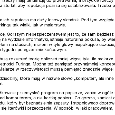
zeczy mają tendencję do przetrwania, a brzydkie rzeczy d
a stu lat, aby reputacja pisarza się ustabilizowała. Trzeb
e ich reputacja ma duży losowy składnik. Pod tym względe
ngu tak wielki, jak w malarstwie.
racę. Gorszym niebezpieczeństwem jest to, że sam będziesz
 na wydziale informatyki, istnieje naturalna pokusa, by wi
byłem na studiach, miałem w tyle głowy niepokojące uczucie
h tygodni po egzaminie końcowym.
ują rozumieć teorię obliczeń mniej więcej tyle, ile malarz
letności Turinga. Można też pamiętać przynajmniej konce
Malarze w rzeczywistości muszą pamiętać znacznie więcej o 
dziedziny, które mają w nazwie słowo „komputer”, ale inn
ń.
ałkowicie przemyśleć program na papierze, zanim w ogóle 
 komputerem, a nie kartką papieru. Co gorsza, zamiast cie
u, który był beznadziejnie zepsuty, i stopniowego dopro
 się literówki i przeoczenia. W sposób, w jaki pracowałem