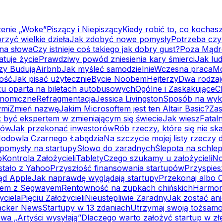
enie „Woke”
Piszący i Niepiszący
Kiedy robić to, co kochas
rzyć wielkie dzieła
Jak zdobyć nowe pomysły
Potrzeba czy
 na słowa
Czy istnieje coś takiego jak dobry gust?
Poza Mądr
atuje życie
Prawdziwy powód zniesienia kary śmierci
Jak lud
rzy Budują
Airbnb
Jak myśleć samodzielnie
Wczesna praca
Mo
ność
Jak pisać użytecznie
Bycie Noobem
Hejterzy
Dwa rodza
zu oparta na biletach autobusowych
Ogólne i Zaskakujące
C
onomiczne
Refragmentacja
Jessica Livingston
Sposób na wykr
ymi
Zmień nazwę
Jakim Microsoftem jest ten Altair Basic?
Za
 być ekspertem w zmieniającym się świecie
Jak wiesz
Fatal
rów
Jak przekonać inwestorów
Rób rzeczy, które się nie ska
odowla Czarnego Łabędzia
Na szczycie mojej listy rzeczy 
pomysły na startupy
Słowo do zaradnych
Ślepota na schle
b
Kontrola Założycieli
Tablety
Czego szukamy u założycieli
No
 stało z Yahoo
Przyszłość finansowania startupów
Przyspies
ąd Apple
Jak naprawdę wyglądają startupy
Przekonaj albo 
lem z Segwayem
Rentowność na zupkach chińskich
Harmon
yciela
Pięciu Założycieli
Nieustępliwie Zaradny
Jak zostać an
acker News
Startupy w 13 zdaniach
Utrzymaj swoją tożsam
wa „Artyści wysyłają”
Dlaczego warto założyć startup w zł