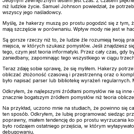
Jedynym zewnętrznym testem jest czas. Z czasem piękne r
niż ludzkie życie. Samuel Johnson powiedział, że potrzeb
wszyscy jego naśladowcy.
Myślę, że hakerzy muszą po prostu pogodzić się z tym, ż
mają szczęście w porównaniu. Wpływ mody nie jest w hacki
Są gorsze rzeczy niż to, że ludzie źle rozumieją twoją p
miejsca, w których szukasz pomysłów. Jeśli znajdziesz się
tego, czym jest teoria informatyki. Przez cały czas, gdy 
zaniedbany, zapominając tego wszystkiego w ciągu trzec
Teraz zdaję sobie sprawę, że się myliłem. Hakerzy potrzeb
obliczać złożoność czasową i przestrzenną oraz o komp
było napisać parser lub bibliotekę wyrażeń regularnych. 
Odkryłem, że najlepszymi źródłami pomysłów nie są inne 
znacznie bogatszym źródłem pomysłów niż teoria oblicze
Na przykład, uczono mnie na studiach, że powinno się c
ten sposób. Odkryłem, że lubię programować siedząc przed
poprawny, miałem tendencję do po prostu wyrzucania kod
było rodzajem ostatniego przejścia, w którym wyłapywało
debugowaniu.