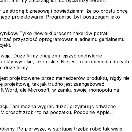
i, a firmy zmuszają ich do bycia inżynierami.
m za stroną biznesową i powiedziałem, że po prostu chcę
jego projektowanie. Programiści byli postrzegani jako
ników. Tylko niewielki procent hakerów potrafi
wierzać przyszłość oprogramowania jednemu genialnemu
jekt.
rywają. Duże firmy chcą zmniejszyć odchylenie
kty wysokie, jak i niskie. Nie jest to problem dla dużych
e duże firmy.
e jest projektowane przez menedżerów produktu, nigdy nie
nę projektową, tak jak trudno jest zaangażować
oft Word, ale Microsoft, w zamku swojej monopolu na
ikacji. Tam można wygrać dużo, przyjmując odważne
Microsoft zrobił to na początku. Podobnie Apple. I
emy. Po pierwsze, w startupie trzeba robić tak wiele