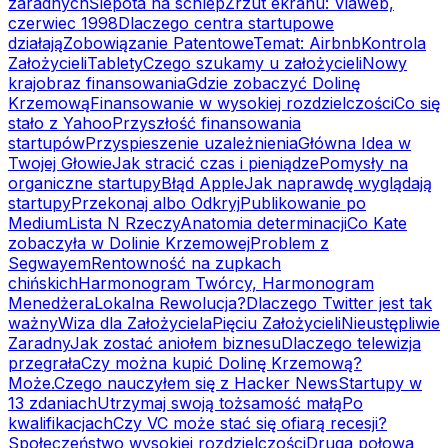
zaradnych
Ślepota na schlep
Zrzut ekranu: Viaweb,
czerwiec 1998
Dlaczego centra startupowe
działają
Zobowiązanie Patentowe
Temat: Airbnb
Kontrola
Założycieli
Tablety
Czego szukamy u założycieli
Nowy
krajobraz finansowania
Gdzie zobaczyć Dolinę
Krzemową
Finansowanie w wysokiej rozdzielczości
Co się
stało z Yahoo
Przyszłość finansowania
startupów
Przyspieszenie uzależnienia
Główna Idea w
Twojej Głowie
Jak stracić czas i pieniądze
Pomysły na
organiczne startupy
Błąd Apple
Jak naprawdę wyglądają
startupy
Przekonaj albo Odkryj
Publikowanie po
Medium
Lista N Rzeczy
Anatomia determinacji
Co Kate
zobaczyła w Dolinie Krzemowej
Problem z
Segwayem
Rentowność na zupkach
chińskich
Harmonogram Twórcy, Harmonogram
Menedżera
Lokalna Rewolucja?
Dlaczego Twitter jest tak
ważny
Wiza dla Założyciela
Pięciu Założycieli
Nieustępliwie
Zaradny
Jak zostać aniołem biznesu
Dlaczego telewizja
przegrała
Czy można kupić Dolinę Krzemową?
Może.
Czego nauczyłem się z Hacker News
Startupy w
13 zdaniach
Utrzymaj swoją tożsamość małą
Po
kwalifikacjach
Czy VC może stać się ofiarą recesji?
Społeczeństwo wysokiej rozdzielczości
Druga połowa