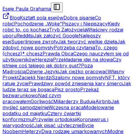
Eseje Paula Grahama
Blog
Kształt pola esejów
Dobre pisanie
Co
robić
Pochodzenie „Woke”
Piszący i Niepiszący
Kiedy
robić to, co kochasz
Tryb Założyciela
Właściwy rodzaj
uporu
Redditsi
Jak założyć Google
Najlepszy
esej
Superliniowe zwroty
Jak tworzyć wielkie dzieła
Jak
zdobyć nowe pomysły
Potrzeba czytania
To, czego
(chcesz)* chcesz
Prawda Obca
Czego nauczyłem się od
użytkowników
Herezja
Przekładanie idei na słowa
Czy
istnieje coś takiego jak dobry gust?
Poza
Mądrością
Dziwne Języki
Jak ciężko pracować
Własny
Projekt
Zaciekli Nerdzi
Szalony nowe pomysły
NFT, który
ratuje życie
Prawdziwy powód zniesienia kary śmierci
Jak
ludzie teraz się bogacą
Pisz prosto
Przekaż
bezwarunkowo
Nad czym
pracowałem
Gorliwość
Miliarderzy Budują
Airbnb
Jak
myśleć samodzielnie
Wczesna praca
Modelowanie
podatku od majątku
Cztery ćwiartki
konformizmu
Przywilej ortodoksji
Koronawirus i
wiarygodność
Jak pisać użytecznie
Bycie
Noobem
Hejterzy
Dwa rodzaje umiarkowanych
Modne