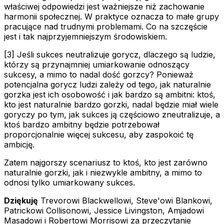
właściwej odpowiedzi jest ważniejsze niż zachowanie
harmonii społecznej. W praktyce oznacza to małe grupy
pracujące nad trudnymi problemami. Co na szczęście
jest i tak najprzyjemniejszym środowiskiem.
[3] Jeśli sukces neutralizuje gorycz, dlaczego są ludzie,
którzy są przynajmniej umiarkowanie odnoszący
sukcesy, a mimo to nadal dość gorzcy? Ponieważ
potencjalna gorycz ludzi zależy od tego, jak naturalnie
gorzka jest ich osobowość i jak bardzo są ambitni: ktoś,
kto jest naturalnie bardzo gorzki, nadal będzie miał wiele
goryczy po tym, jak sukces ją częściowo zneutralizuje, a
ktoś bardzo ambitny będzie potrzebował
proporcjonalnie więcej sukcesu, aby zaspokoić tę
ambicję.
Zatem najgorszy scenariusz to ktoś, kto jest zarówno
naturalnie gorzki, jak i niezwykle ambitny, a mimo to
odnosi tylko umiarkowany sukces.
Dziękuję
Trevorowi Blackwellowi, Steve'owi Blankowi,
Patrickowi Collisonowi, Jessice Livingston, Amjadowi
Masadowi i Robertowi Morrisowi za przeczytanie