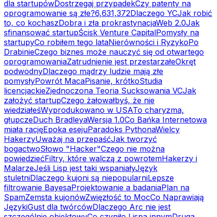
dla startupów
Dostrzegaj przypadek
Czy patenty na
oprogramowanie są złe?
6,631,372
Dlaczego YC
Jak robić
to, co kochasz
Dobra i zła prokrastynacja
Web 2.0
Jak
sfinansować startup
Ścisk Venture Capital
Pomysły na
startupy
Co robiłem tego lata
Nierówności i Ryzyko
Po
Drabinie
Czego biznes może nauczyć się od otwartego
oprogramowania
Zatrudnienie jest przestarzałe
Okręt
podwodny
Dlaczego mądrzy ludzie mają złe
pomysły
Powrót Maca
Pisanie, krótko
Studia
licencjackie
Zjednoczona Teoria Sucksowania VC
Jak
założyć startup
Czego żałowałbyś, że nie
wiedziałeś
Wyprodukowano w USA
To charyzma,
głupcze
Duch Bradleya
Wersja 1.0
Co Bańka Internetowa
miała rację
Epoka eseju
Paradoks Pythona
Wielcy
Hakerzy
Uważaj na przepaść
Jak tworzyć
bogactwo
Słowo "Hacker"
Czego nie można
powiedzieć
Filtry, które walczą z powrotem
Hakerzy i
Malarze
Jeśli Lisp jest taki wspaniały
Język
stuletni
Dlaczego kujoni są niepopularni
Lepsze
filtrowanie Bayesa
Projektowanie a badania
Plan na
Spam
Zemsta kujonów
Zwięzłość to Moc
Co Naprawiają
Języki
Gust dla twórców
Dlaczego Arc nie jest
szczególnie obiektowy
Co czyniło Lispa innym
Druga