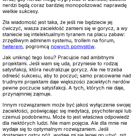
nerdzi będą coraz bardziej monopolizować naprawdę
wielkie sukcesy.
Zła wiadomość jest taka, że jeśli nie będziecie jej
ćwiczyć, wasza zaciekłość zamieni się w gorycz, a wy
staniecie się intelektualnym tyranem na placu zabaw:
zrzędliwym adminem systemu, trollem na forum,
hejterem
, pogromcą
nowych pomysłów
.
Jak uniknąć tego losu? Pracujcie nad ambitnymi
projektami. Jeśli wam się uda, przyniesie to rodzaj
satysfakcji, która neutralizuje gorycz. Ale nie trzeba
odnieść sukcesu, aby to poczuć; samo pracowanie nad
trudnymi projektami daje większości zaciekłych nerdów
pewne poczucie satysfakcji. A tych, których nie daje,
przynajmniej zajmuje.
Innym rozwiązaniem może być jakoś wyłączenie swojej
zaciekłości, poświęcając się medytacji, psychoterapii lub
czemuś podobnemu. Może to jest właściwa odpowiedź
dla niektórych ludzi. Nie mam pojęcia. Ale dla mnie nie
wydaje się to optymalnym rozwiązaniem. Jeśli
dostaniesz ostry nóż, wydaje mi się lepiej go użyć, niż