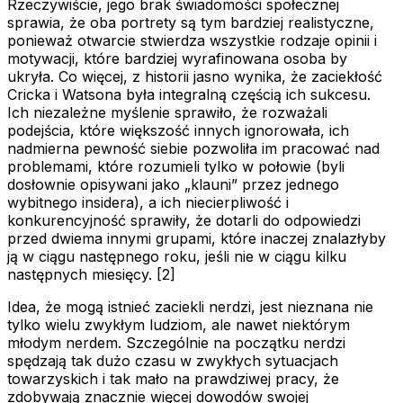
Rzeczywiście, jego brak świadomości społecznej
sprawia, że oba portrety są tym bardziej realistyczne,
ponieważ otwarcie stwierdza wszystkie rodzaje opinii i
motywacji, które bardziej wyrafinowana osoba by
ukryła. Co więcej, z historii jasno wynika, że zaciekłość
Cricka i Watsona była integralną częścią ich sukcesu.
Ich niezależne myślenie sprawiło, że rozważali
podejścia, które większość innych ignorowała, ich
nadmierna pewność siebie pozwoliła im pracować nad
problemami, które rozumieli tylko w połowie (byli
dosłownie opisywani jako „klauni” przez jednego
wybitnego insidera), a ich niecierpliwość i
konkurencyjność sprawiły, że dotarli do odpowiedzi
przed dwiema innymi grupami, które inaczej znalazłyby
ją w ciągu następnego roku, jeśli nie w ciągu kilku
następnych miesięcy. [2]
Idea, że mogą istnieć zaciekli nerdzi, jest nieznana nie
tylko wielu zwykłym ludziom, ale nawet niektórym
młodym nerdem. Szczególnie na początku nerdzi
spędzają tak dużo czasu w zwykłych sytuacjach
towarzyskich i tak mało na prawdziwej pracy, że
zdobywają znacznie więcej dowodów swojej