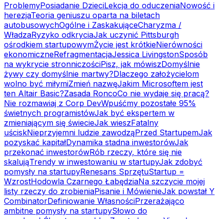
Problemy
Posiadanie Dzieci
Lekcja do oduczenia
Nowość i
herezja
Teoria geniuszu oparta na biletach
autobusowych
Ogólne i Zaskakujące
Charyzma /
Władza
Ryzyko odkrycia
Jak uczynić Pittsburgh
ośrodkiem startupowym
Życie jest krótkie
Nierówności
ekonomiczne
Refragmentacja
Jessica Livingston
Sposób
na wykrycie stronniczości
Pisz, jak mówisz
Domyślnie
żywy czy domyślnie martwy?
Dlaczego założycielom
wolno być miłymi
Zmień nazwę
Jakim Microsoftem jest
ten Altair Basic?
Zasada Ronco
Co nie wydaje się pracą?
Nie rozmawiaj z Corp Dev
Wpuśćmy pozostałe 95%
świetnych programistów
Jak być ekspertem w
zmieniającym się świecie
Jak wiesz
Fatalny
uścisk
Nieprzyjemni ludzie zawodzą
Przed Startupem
Jak
pozyskać kapitał
Dynamika stadna inwestorów
Jak
przekonać inwestorów
Rób rzeczy, które się nie
skalują
Trendy w inwestowaniu w startupy
Jak zdobyć
pomysły na startupy
Renesans Sprzętu
Startup =
Wzrost
Hodowla Czarnego Łabędzia
Na szczycie mojej
listy rzeczy do zrobienia
Pisanie i Mówienie
Jak powstał Y
Combinator
Definiowanie Własności
Przerażająco
ambitne pomysły na startupy
Słowo do