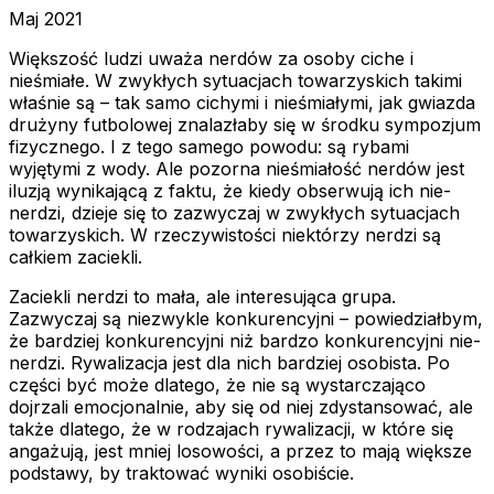
Maj 2021
Większość ludzi uważa nerdów za osoby ciche i
nieśmiałe. W zwykłych sytuacjach towarzyskich takimi
właśnie są – tak samo cichymi i nieśmiałymi, jak gwiazda
drużyny futbolowej znalazłaby się w środku sympozjum
fizycznego. I z tego samego powodu: są rybami
wyjętymi z wody. Ale pozorna nieśmiałość nerdów jest
iluzją wynikającą z faktu, że kiedy obserwują ich nie-
nerdzi, dzieje się to zazwyczaj w zwykłych sytuacjach
towarzyskich. W rzeczywistości niektórzy nerdzi są
całkiem zaciekli.
Zaciekli nerdzi to mała, ale interesująca grupa.
Zazwyczaj są niezwykle konkurencyjni – powiedziałbym,
że bardziej konkurencyjni niż bardzo konkurencyjni nie-
nerdzi. Rywalizacja jest dla nich bardziej osobista. Po
części być może dlatego, że nie są wystarczająco
dojrzali emocjonalnie, aby się od niej zdystansować, ale
także dlatego, że w rodzajach rywalizacji, w które się
angażują, jest mniej losowości, a przez to mają większe
podstawy, by traktować wyniki osobiście.