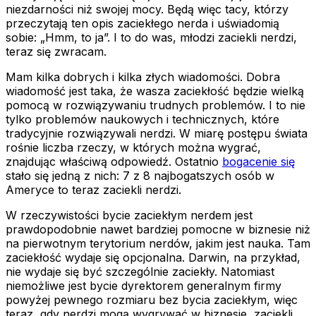
niezdarności niż swojej mocy. Będą więc tacy, którzy
przeczytają ten opis zaciekłego nerda i uświadomią
sobie: „Hmm, to ja”. I to do was, młodzi zaciekli nerdzi,
teraz się zwracam.
Mam kilka dobrych i kilka złych wiadomości. Dobra
wiadomość jest taka, że wasza zaciekłość będzie wielką
pomocą w rozwiązywaniu trudnych problemów. I to nie
tylko problemów naukowych i technicznych, które
tradycyjnie rozwiązywali nerdzi. W miarę postępu świata
rośnie liczba rzeczy, w których można wygrać,
znajdując właściwą odpowiedź. Ostatnio
bogacenie się
stało się jedną z nich: 7 z 8 najbogatszych osób w
Ameryce to teraz zaciekli nerdzi.
W rzeczywistości bycie zaciekłym nerdem jest
prawdopodobnie nawet bardziej pomocne w biznesie niż
na pierwotnym terytorium nerdów, jakim jest nauka. Tam
zaciekłość wydaje się opcjonalna. Darwin, na przykład,
nie wydaje się być szczególnie zaciekły. Natomiast
niemożliwe jest bycie dyrektorem generalnym firmy
powyżej pewnego rozmiaru bez bycia zaciekłym, więc
teraz, gdy nerdzi mogą wygrywać w biznesie, zaciekli