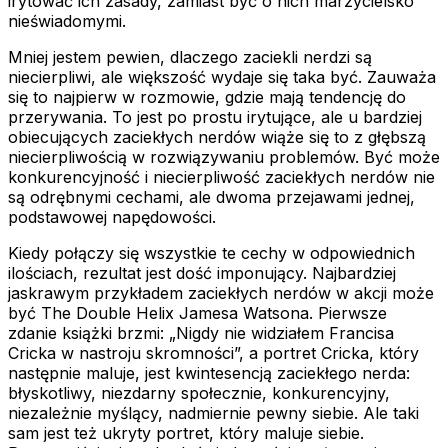
irytować ich zasady, zamiast być o nich marzycielsko
nieświadomymi.
Mniej jestem pewien, dlaczego zaciekli nerdzi są
niecierpliwi, ale większość wydaje się taka być. Zauważa
się to najpierw w rozmowie, gdzie mają tendencję do
przerywania. To jest po prostu irytujące, ale u bardziej
obiecujących zaciekłych nerdów wiąże się to z głębszą
niecierpliwością w rozwiązywaniu problemów. Być może
konkurencyjność i niecierpliwość zaciekłych nerdów nie
są odrębnymi cechami, ale dwoma przejawami jednej,
podstawowej napędowości.
Kiedy połączy się wszystkie te cechy w odpowiednich
ilościach, rezultat jest dość imponujący. Najbardziej
jaskrawym przykładem zaciekłych nerdów w akcji może
być
The Double Helix
Jamesa Watsona. Pierwsze
zdanie książki brzmi: „Nigdy nie widziałem Francisa
Cricka w nastroju skromności”, a portret Cricka, który
następnie maluje, jest kwintesencją zaciekłego nerda:
błyskotliwy, niezdarny społecznie, konkurencyjny,
niezależnie myślący, nadmiernie pewny siebie. Ale taki
sam jest też ukryty portret, który maluje siebie.