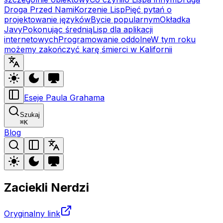
Droga Przed Nami
Korzenie Lisp
Pięć pytań o
projektowanie języków
Bycie popularnym
Okładka
Javy
Pokonując średnią
Lisp dla aplikacji
internetowych
Programowanie oddolne
W tym roku
możemy zakończyć karę śmierci w Kalifornii
Eseje Paula Grahama
Szukaj
⌘
K
Blog
Zaciekli Nerdzi
Oryginalny link