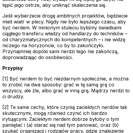
tępić jego ostrze, aby uniknąć skaleczenia się.
Jeśli wybierzecie drogę ambitnych projektów, będziecie
mieli wiatr w plecy. Nigdy nie było lepszego czasu, aby
być nerdem. W minionym stuleciu byliśmy świadkami
ciągłego transferu władzy od handlarzy do techników –
od charyzmatycznych do kompetentnych – i nie widzę
niczego na horyzoncie, co by to zakończyło.
Przynajmniej dopóki sami nerdzi tego nie zakończą,
doprowadzając do osobliwości.
Przypisy
[1] Być nerdem to być niezdarnym społecznie, a można
to zrobić na dwa sposoby: grać w tę samą grę co
wszyscy, ale źle, albo grać w inną grę. Mądrzy nerdzi to
ci drudzy.
[2] Te same cechy, które czynią zaciekłych nerdów tak
skutecznymi, mogą również czynić ich bardzo
irytującymi. Zaciekłym nerdem dobrze byłoby o tym
pamiętać i (a) starać się nad tym panować, oraz (b)
szukać organizacji i rodzajów pracy, gdzie znalezienie