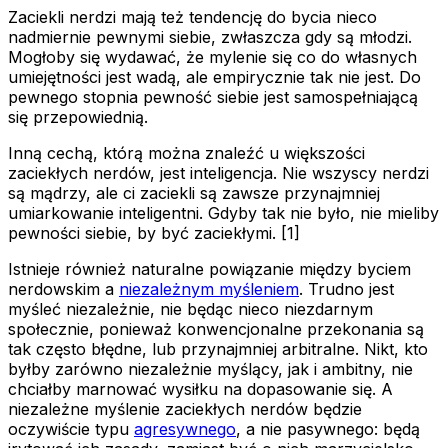
Zaciekli nerdzi mają też tendencję do bycia nieco
nadmiernie pewnymi siebie, zwłaszcza gdy są młodzi.
Mogłoby się wydawać, że mylenie się co do własnych
umiejętności jest wadą, ale empirycznie tak nie jest. Do
pewnego stopnia pewność siebie jest samospełniającą
się przepowiednią.
Inną cechą, którą można znaleźć u większości
zaciekłych nerdów, jest inteligencja. Nie wszyscy nerdzi
są mądrzy, ale ci zaciekli są zawsze przynajmniej
umiarkowanie inteligentni. Gdyby tak nie było, nie mieliby
pewności siebie, by być zaciekłymi. [1]
Istnieje również naturalne powiązanie między byciem
nerdowskim a
niezależnym myśleniem
. Trudno jest
myśleć niezależnie, nie będąc nieco niezdarnym
społecznie, ponieważ konwencjonalne przekonania są
tak często błędne, lub przynajmniej arbitralne. Nikt, kto
byłby zarówno niezależnie myślący, jak i ambitny, nie
chciałby marnować wysiłku na dopasowanie się. A
niezależne myślenie zaciekłych nerdów będzie
oczywiście typu
agresywnego
, a nie pasywnego: będą