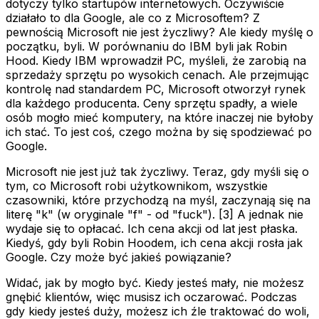
dotyczy tylko startupów internetowych. Oczywiście
działało to dla Google, ale co z Microsoftem? Z
pewnością Microsoft nie jest życzliwy? Ale kiedy myślę o
początku, byli. W porównaniu do IBM byli jak Robin
Hood. Kiedy IBM wprowadził PC, myśleli, że zarobią na
sprzedaży sprzętu po wysokich cenach. Ale przejmując
kontrolę nad standardem PC, Microsoft otworzył rynek
dla każdego producenta. Ceny sprzętu spadły, a wiele
osób mogło mieć komputery, na które inaczej nie byłoby
ich stać. To jest coś, czego można by się spodziewać po
Google.
Microsoft nie jest już tak życzliwy. Teraz, gdy myśli się o
tym, co Microsoft robi użytkownikom, wszystkie
czasowniki, które przychodzą na myśl, zaczynają się na
literę "k" (w oryginale "f" - od "fuck"). [3] A jednak nie
wydaje się to opłacać. Ich cena akcji od lat jest płaska.
Kiedyś, gdy byli Robin Hoodem, ich cena akcji rosła jak
Google. Czy może być jakieś powiązanie?
Widać, jak by mogło być. Kiedy jesteś mały, nie możesz
gnębić klientów, więc musisz ich oczarować. Podczas
gdy kiedy jesteś duży, możesz ich źle traktować do woli,