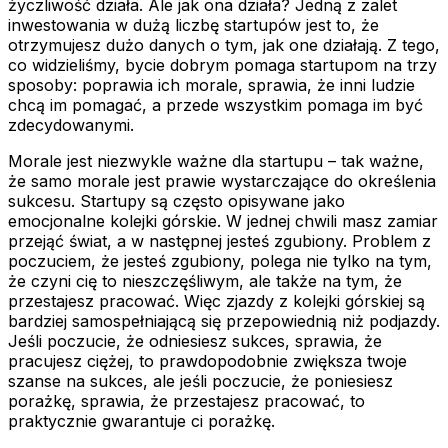
życzliwość działa. Ale jak ona działa? Jedną z zalet
inwestowania w dużą liczbę startupów jest to, że
otrzymujesz dużo danych o tym, jak one działają. Z tego,
co widzieliśmy, bycie dobrym pomaga startupom na trzy
sposoby: poprawia ich morale, sprawia, że inni ludzie
chcą im pomagać, a przede wszystkim pomaga im być
zdecydowanymi.
Morale jest niezwykle ważne dla startupu – tak ważne,
że samo morale jest prawie wystarczające do określenia
sukcesu. Startupy są często opisywane jako
emocjonalne kolejki górskie. W jednej chwili masz zamiar
przejąć świat, a w następnej jesteś zgubiony. Problem z
poczuciem, że jesteś zgubiony, polega nie tylko na tym,
że czyni cię to nieszczęśliwym, ale także na tym, że
przestajesz pracować
. Więc zjazdy z kolejki górskiej są
bardziej samospełniającą się przepowiednią niż podjazdy.
Jeśli poczucie, że odniesiesz sukces, sprawia, że
pracujesz ciężej, to prawdopodobnie zwiększa twoje
szanse na sukces, ale jeśli poczucie, że poniesiesz
porażkę, sprawia, że przestajesz pracować, to
praktycznie gwarantuje ci porażkę.