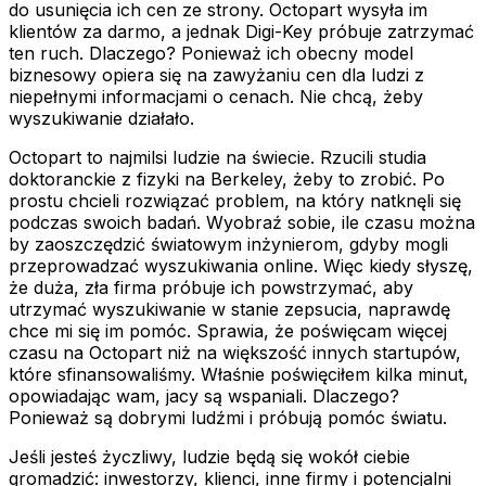
do usunięcia ich cen ze strony. Octopart wysyła im
klientów za darmo, a jednak Digi-Key próbuje zatrzymać
ten ruch. Dlaczego? Ponieważ ich obecny model
biznesowy opiera się na zawyżaniu cen dla ludzi z
niepełnymi informacjami o cenach. Nie chcą, żeby
wyszukiwanie działało.
Octopart to najmilsi ludzie na świecie. Rzucili studia
doktoranckie z fizyki na Berkeley, żeby to zrobić. Po
prostu chcieli rozwiązać problem, na który natknęli się
podczas swoich badań. Wyobraź sobie, ile czasu można
by zaoszczędzić światowym inżynierom, gdyby mogli
przeprowadzać wyszukiwania online. Więc kiedy słyszę,
że duża, zła firma próbuje ich powstrzymać, aby
utrzymać wyszukiwanie w stanie zepsucia, naprawdę
chce mi się im pomóc. Sprawia, że poświęcam więcej
czasu na Octopart niż na większość innych startupów,
które sfinansowaliśmy. Właśnie poświęciłem kilka minut,
opowiadając wam, jacy są wspaniali. Dlaczego?
Ponieważ są dobrymi ludźmi i próbują pomóc światu.
Jeśli jesteś życzliwy, ludzie będą się wokół ciebie
gromadzić: inwestorzy, klienci, inne firmy i potencjalni