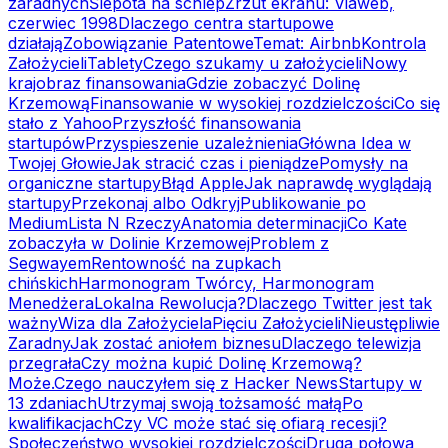
zaradnych
Ślepota na schlep
Zrzut ekranu: Viaweb,
czerwiec 1998
Dlaczego centra startupowe
działają
Zobowiązanie Patentowe
Temat: Airbnb
Kontrola
Założycieli
Tablety
Czego szukamy u założycieli
Nowy
krajobraz finansowania
Gdzie zobaczyć Dolinę
Krzemową
Finansowanie w wysokiej rozdzielczości
Co się
stało z Yahoo
Przyszłość finansowania
startupów
Przyspieszenie uzależnienia
Główna Idea w
Twojej Głowie
Jak stracić czas i pieniądze
Pomysły na
organiczne startupy
Błąd Apple
Jak naprawdę wyglądają
startupy
Przekonaj albo Odkryj
Publikowanie po
Medium
Lista N Rzeczy
Anatomia determinacji
Co Kate
zobaczyła w Dolinie Krzemowej
Problem z
Segwayem
Rentowność na zupkach
chińskich
Harmonogram Twórcy, Harmonogram
Menedżera
Lokalna Rewolucja?
Dlaczego Twitter jest tak
ważny
Wiza dla Założyciela
Pięciu Założycieli
Nieustępliwie
Zaradny
Jak zostać aniołem biznesu
Dlaczego telewizja
przegrała
Czy można kupić Dolinę Krzemową?
Może.
Czego nauczyłem się z Hacker News
Startupy w
13 zdaniach
Utrzymaj swoją tożsamość małą
Po
kwalifikacjach
Czy VC może stać się ofiarą recesji?
Społeczeństwo wysokiej rozdzielczości
Druga połowa