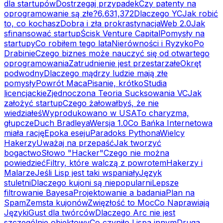
dla startupów
Dostrzegaj przypadek
Czy patenty na
oprogramowanie są złe?
6,631,372
Dlaczego YC
Jak robić
to, co kochasz
Dobra i zła prokrastynacja
Web 2.0
Jak
sfinansować startup
Ścisk Venture Capital
Pomysły na
startupy
Co robiłem tego lata
Nierówności i Ryzyko
Po
Drabinie
Czego biznes może nauczyć się od otwartego
oprogramowania
Zatrudnienie jest przestarzałe
Okręt
podwodny
Dlaczego mądrzy ludzie mają złe
pomysły
Powrót Maca
Pisanie, krótko
Studia
licencjackie
Zjednoczona Teoria Sucksowania VC
Jak
założyć startup
Czego żałowałbyś, że nie
wiedziałeś
Wyprodukowano w USA
To charyzma,
głupcze
Duch Bradleya
Wersja 1.0
Co Bańka Internetowa
miała rację
Epoka eseju
Paradoks Pythona
Wielcy
Hakerzy
Uważaj na przepaść
Jak tworzyć
bogactwo
Słowo "Hacker"
Czego nie można
powiedzieć
Filtry, które walczą z powrotem
Hakerzy i
Malarze
Jeśli Lisp jest taki wspaniały
Język
stuletni
Dlaczego kujoni są niepopularni
Lepsze
filtrowanie Bayesa
Projektowanie a badania
Plan na
Spam
Zemsta kujonów
Zwięzłość to Moc
Co Naprawiają
Języki
Gust dla twórców
Dlaczego Arc nie jest
szczególnie obiektowy
Co czyniło Lispa innym
Druga