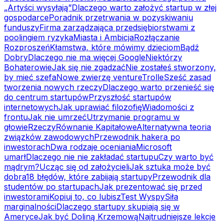
„Artyści wysyłają”
Dlaczego warto założyć startup w złej
gospodarce
Poradnik przetrwania w pozyskiwaniu
funduszy
Firma zarządzająca przedsiębiorstwami z
poolingiem ryzyka
Miasta i Ambicja
Rozłączanie
Rozproszeń
Kłamstwa, które mówimy dzieciom
Bądź
Dobry
Dlaczego nie ma więcej Google
Niektórzy
Bohaterowie
Jak się nie zgadzać
Nie zostałeś stworzony,
by mieć szefa
Nowe zwierzę venture
Trolle
Sześć zasad
tworzenia nowych rzeczy
Dlaczego warto przenieść się
do centrum startupów
Przyszłość startupów
internetowych
Jak uprawiać filozofię
Wiadomości z
frontu
Jak nie umrzeć
Utrzymanie programu w
głowie
Rzeczy
Równanie Kapitałowe
Alternatywna teoria
związków zawodowych
Przewodnik hakera po
inwestorach
Dwa rodzaje oceniania
Microsoft
umarł
Dlaczego nie nie zakładać startupu
Czy warto być
mądrym?
Ucząc się od założycieli
Jak sztuka może być
dobra
18 błędów, które zabijają startupy
Przewodnik dla
studentów po startupach
Jak prezentować się przed
inwestorami
Kopiuj to, co lubisz
Test Wyspy
Siła
marginalności
Dlaczego startupy skupiają się w
Ameryce
Jak być Doliną Krzemową
Najtrudniejsze lekcje