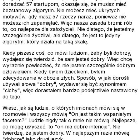
doradzać 57 startupom, okazuje się, że musisz mieć
bezstanowy algorytm. Nie możesz mieć ukrytych
motywów, gdy masz 57 rzeczy naraz, ponieważ nie
możesz ich zapamiętać. Więc nasza zasada brzmi: rób
to, co najlepsze dla założycieli. Nie dlatego, że jesteśmy
szczególnie życzliwi, ale dlatego, że jest to jedyny
algorytm, który działa na taką skalę.
Kiedy piszesz coś, co mówi ludziom, żeby byli dobrzy,
wydajesz się twierdzić, że sam jesteś dobry. Więc chcę
wyraźnie powiedzieć, że nie jestem szczególnie dobrym
człowiekiem. Kiedy byłem dzieckiem, byłem
zdecydowanie w obozie złych. Sposób, w jaki dorośli
używali słowa "dobry", wydawał się być synonimem
"cichy", więc dorastałem bardzo podejrzliwie nastawiony
do tego.
Wiesz, jak są ludzie, o których imionach mówi się w
rozmowie i wszyscy mówią "On jest
takim
wspaniałym
facetem?" Ludzie nigdy tak o mnie nie mówią. Najlepsze,
co mogę usłyszeć, to "on ma dobre intencje". Nie
twierdzę, że jestem dobry. W najlepszym razie mówię
"dobrze" jako drugi język.