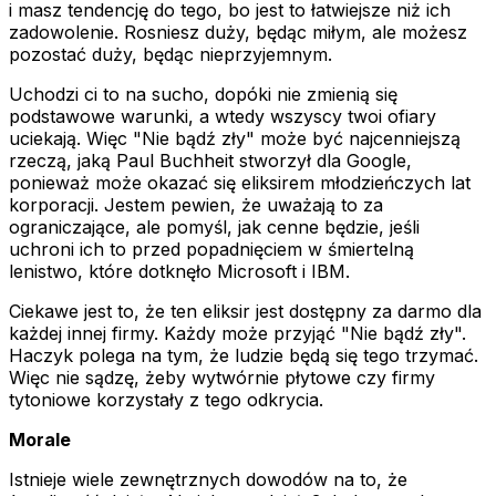
i masz tendencję do tego, bo jest to łatwiejsze niż ich
zadowolenie. Rosniesz duży, będąc miłym, ale możesz
pozostać duży, będąc nieprzyjemnym.
Uchodzi ci to na sucho, dopóki nie zmienią się
podstawowe warunki, a wtedy wszyscy twoi ofiary
uciekają. Więc "Nie bądź zły" może być najcenniejszą
rzeczą, jaką Paul Buchheit stworzył dla Google,
ponieważ może okazać się eliksirem młodzieńczych lat
korporacji. Jestem pewien, że uważają to za
ograniczające, ale pomyśl, jak cenne będzie, jeśli
uchroni ich to przed popadnięciem w śmiertelną
lenistwo, które dotknęło Microsoft i IBM.
Ciekawe jest to, że ten eliksir jest dostępny za darmo dla
każdej innej firmy. Każdy może przyjąć "Nie bądź zły".
Haczyk polega na tym, że ludzie będą się tego trzymać.
Więc nie sądzę, żeby wytwórnie płytowe czy firmy
tytoniowe korzystały z tego odkrycia.
Morale
Istnieje wiele zewnętrznych dowodów na to, że