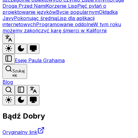
Droga Przed Nami
Korzenie Lisp
Pięć pytań o
projektowanie języków
Bycie popularnym
Okładka
Javy
Pokonując średnią
Lisp dla aplikacji
internetowych
Programowanie oddolne
W tym roku
możemy zakończyć karę śmierci w Kalifornii
Eseje Paula Grahama
Szukaj
⌘
K
Blog
Bądź Dobry
Oryginalny link