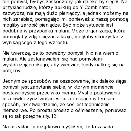
ten pomysł, byłbyś zaskoczony, jak daleko by sięgał. Na
przykład ludzie, którzy aplikują do Y Combinator,
zazwyczaj nie mają dużo pieniędzy, a jednak możemy na
nich zarabiać, pomagając im, ponieważ z naszą pomocą
mogliby zarobić pieniądze. Być może sytuacja jest
podobna w przypadku malarii. Może organizacja, która
pomogłaby zdjąć ciężar z kraju, mogłaby skorzystać z
wynikającego z tego wzrostu.
Nie twierdzę, że to poważny pomysł. Nic nie wiem o
malarii. Ale zastanawiałem się nad pomysłami
wystarczająco długo, aby wiedzieć, kiedy natknę się na
potężny.
Jednym ze sposobów na oszacowanie, jak daleko sięga
pomysł, jest zapytanie siebie, w którym momencie
postawilibyście przeciwko niemu. Myśl o postawieniu
przeciwko życzliwości jest przerażająca w ten sam
sposób, jak stwierdzenie, że coś jest technicznie
niemożliwe. Po prostu prosisz o ośmieszenie, ponieważ
są to tak potężne siły. [2]
Na przykład, początkowo myślałem, że ta zasada