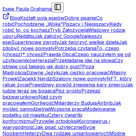
Eseje Paula Grahama
Blog
Kształt pola esejów
Dobre pisanie
Co
robić
Pochodzenie „Woke”
Piszący i Niepiszący
Kiedy
robić to, co kochasz
Tryb Założyciela
Właściwy rodzaj
uporu
Redditsi
Jak założyć Google
Najlepszy
esej
Superliniowe zwroty
Jak tworzyć wielkie dzieła
Jak
zdobyć nowe pomysły
Potrzeba czytania
To, czego
(chcesz)* chcesz
Prawda Obca
Czego nauczyłem się od
użytkowników
Herezja
Przekładanie idei na słowa
Czy
istnieje coś takiego jak dobry gust?
Poza
Mądrością
Dziwne Języki
Jak ciężko pracować
Własny
Projekt
Zaciekli Nerdzi
Szalony nowe pomysły
NFT, który
ratuje życie
Prawdziwy powód zniesienia kary śmierci
Jak
ludzie teraz się bogacą
Pisz prosto
Przekaż
bezwarunkowo
Nad czym
pracowałem
Gorliwość
Miliarderzy Budują
Airbnb
Jak
myśleć samodzielnie
Wczesna praca
Modelowanie
podatku od majątku
Cztery ćwiartki
konformizmu
Przywilej ortodoksji
Koronawirus i
wiarygodność
Jak pisać użytecznie
Bycie
Noobem
Hejterzy
Dwa rodzaje umiarkowanych
Modne