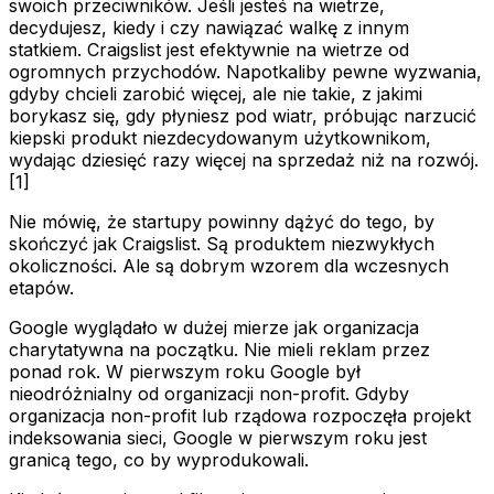
swoich przeciwników. Jeśli jesteś na wietrze,
decydujesz, kiedy i czy nawiązać walkę z innym
statkiem. Craigslist jest efektywnie na wietrze od
ogromnych przychodów. Napotkaliby pewne wyzwania,
gdyby chcieli zarobić więcej, ale nie takie, z jakimi
borykasz się, gdy płyniesz pod wiatr, próbując narzucić
kiepski produkt niezdecydowanym użytkownikom,
wydając dziesięć razy więcej na sprzedaż niż na rozwój.
[1]
Nie mówię, że startupy powinny dążyć do tego, by
skończyć jak Craigslist. Są produktem niezwykłych
okoliczności. Ale są dobrym wzorem dla wczesnych
etapów.
Google wyglądało w dużej mierze jak organizacja
charytatywna na początku. Nie mieli reklam przez
ponad rok. W pierwszym roku Google był
nieodróżnialny od organizacji non-profit. Gdyby
organizacja non-profit lub rządowa rozpoczęła projekt
indeksowania sieci, Google w pierwszym roku jest
granicą tego, co by wyprodukowali.