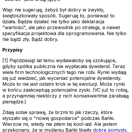
Więc nie sugeruję, żebyś był dobry w zwykły,
świętoszkowaty sposób. Sugeruję to, ponieważ to
działa. Będzie działać nie tylko jako deklaracja
"wartości", ale jako przewodnik po strategii, a nawet
specyfikacja projektowa dla oprogramowania. Nie tylko
nie bądź zły. Bądź dobry.
Przypisy
[1] Pięćdziesiąt lat temu wydawałoby się szokujące,
gdyby spółka publiczna nie wypłacała dywidend. Teraz
wiele firm technologicznych tego nie robi. Rynki wydają
się już wiedzieć, jak wyceniać potencjalne dywidendy.
Może to nie jest ostatni krok w tej ewolucji. Może rynki
w końcu zaakceptują potencjalne zyski. (VC już to robią,
a przynajmniej niektórzy z nich konsekwentnie zarabiają
pieniądze.)
Zdaję sobie sprawę, że brzmi to jak rzeczy, które
słyszało się o "nowej gospodarce" podczas Bańki.
Wierzcie mi, wtedy nie piłem tej kool-aid. Ale jestem
przekonany, że w myśleniu Bańki tkwiły
dobre pomysły
.