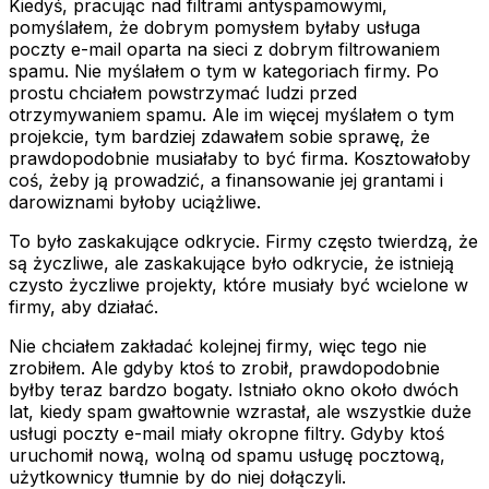
Kiedyś, pracując nad filtrami antyspamowymi,
pomyślałem, że dobrym pomysłem byłaby usługa
poczty e-mail oparta na sieci z dobrym filtrowaniem
spamu. Nie myślałem o tym w kategoriach firmy. Po
prostu chciałem powstrzymać ludzi przed
otrzymywaniem spamu. Ale im więcej myślałem o tym
projekcie, tym bardziej zdawałem sobie sprawę, że
prawdopodobnie musiałaby to być firma. Kosztowałoby
coś, żeby ją prowadzić, a finansowanie jej grantami i
darowiznami byłoby uciążliwe.
To było zaskakujące odkrycie. Firmy często twierdzą, że
są życzliwe, ale zaskakujące było odkrycie, że istnieją
czysto życzliwe projekty, które musiały być wcielone w
firmy, aby działać.
Nie chciałem zakładać kolejnej firmy, więc tego nie
zrobiłem. Ale gdyby ktoś to zrobił, prawdopodobnie
byłby teraz bardzo bogaty. Istniało okno około dwóch
lat, kiedy spam gwałtownie wzrastał, ale wszystkie duże
usługi poczty e-mail miały okropne filtry. Gdyby ktoś
uruchomił nową, wolną od spamu usługę pocztową,
użytkownicy tłumnie by do niej dołączyli.