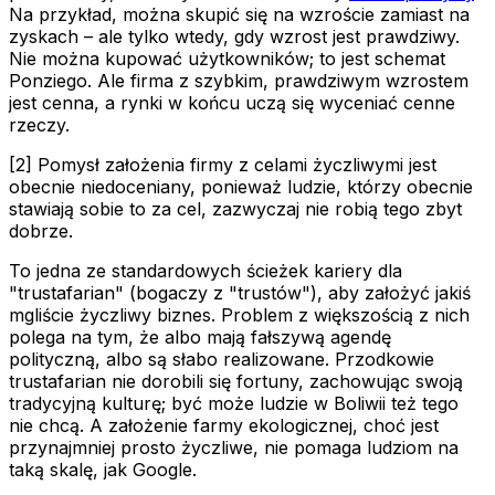
Na przykład, można skupić się na wzroście zamiast na
zyskach – ale tylko wtedy, gdy wzrost jest prawdziwy.
Nie można kupować użytkowników; to jest schemat
Ponziego. Ale firma z szybkim, prawdziwym wzrostem
jest cenna, a rynki w końcu uczą się wyceniać cenne
rzeczy.
[2] Pomysł założenia firmy z celami życzliwymi jest
obecnie niedoceniany, ponieważ ludzie, którzy obecnie
stawiają sobie to za cel, zazwyczaj nie robią tego zbyt
dobrze.
To jedna ze standardowych ścieżek kariery dla
"trustafarian" (bogaczy z "trustów"), aby założyć jakiś
mgliście życzliwy biznes. Problem z większością z nich
polega na tym, że albo mają fałszywą agendę
polityczną, albo są słabo realizowane. Przodkowie
trustafarian nie dorobili się fortuny, zachowując swoją
tradycyjną kulturę; być może ludzie w Boliwii też tego
nie chcą. A założenie farmy ekologicznej, choć jest
przynajmniej prosto życzliwe, nie pomaga ludziom na
taką skalę, jak Google.