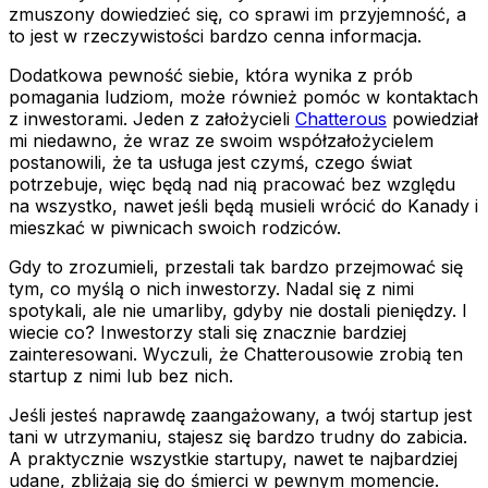
zmuszony dowiedzieć się, co sprawi im przyjemność, a
to jest w rzeczywistości bardzo cenna informacja.
Dodatkowa pewność siebie, która wynika z prób
pomagania ludziom, może również pomóc w kontaktach
z inwestorami. Jeden z założycieli
Chatterous
powiedział
mi niedawno, że wraz ze swoim współzałożycielem
postanowili, że ta usługa jest czymś, czego świat
potrzebuje, więc będą nad nią pracować bez względu
na wszystko, nawet jeśli będą musieli wrócić do Kanady i
mieszkać w piwnicach swoich rodziców.
Gdy to zrozumieli, przestali tak bardzo przejmować się
tym, co myślą o nich inwestorzy. Nadal się z nimi
spotykali, ale nie umarliby, gdyby nie dostali pieniędzy. I
wiecie co? Inwestorzy stali się znacznie bardziej
zainteresowani. Wyczuli, że Chatterousowie zrobią ten
startup z nimi lub bez nich.
Jeśli jesteś naprawdę zaangażowany, a twój startup jest
tani w utrzymaniu, stajesz się bardzo trudny do zabicia.
A praktycznie wszystkie startupy, nawet te najbardziej
udane, zbliżają się do śmierci w pewnym momencie.