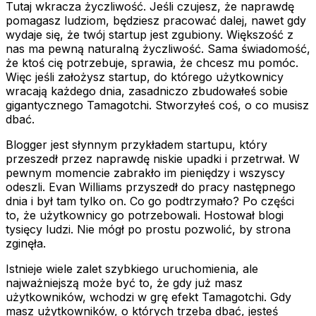
Tutaj wkracza życzliwość. Jeśli czujesz, że naprawdę
pomagasz ludziom, będziesz pracować dalej, nawet gdy
wydaje się, że twój startup jest zgubiony. Większość z
nas ma pewną naturalną życzliwość. Sama świadomość,
że ktoś cię potrzebuje, sprawia, że chcesz mu pomóc.
Więc jeśli założysz startup, do którego użytkownicy
wracają każdego dnia, zasadniczo zbudowałeś sobie
gigantycznego Tamagotchi. Stworzyłeś coś, o co musisz
dbać.
Blogger jest słynnym przykładem startupu, który
przeszedł przez naprawdę niskie upadki i przetrwał. W
pewnym momencie zabrakło im pieniędzy i wszyscy
odeszli. Evan Williams przyszedł do pracy następnego
dnia i był tam tylko on. Co go podtrzymało? Po części
to, że użytkownicy go potrzebowali. Hostował blogi
tysięcy ludzi. Nie mógł po prostu pozwolić, by strona
zginęła.
Istnieje wiele zalet szybkiego uruchomienia, ale
najważniejszą może być to, że gdy już masz
użytkowników, wchodzi w grę efekt Tamagotchi. Gdy
masz użytkowników, o których trzeba dbać, jesteś