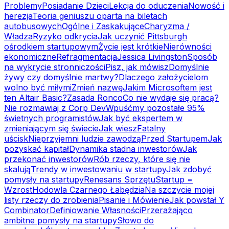
Problemy
Posiadanie Dzieci
Lekcja do oduczenia
Nowość i
herezja
Teoria geniuszu oparta na biletach
autobusowych
Ogólne i Zaskakujące
Charyzma /
Władza
Ryzyko odkrycia
Jak uczynić Pittsburgh
ośrodkiem startupowym
Życie jest krótkie
Nierówności
ekonomiczne
Refragmentacja
Jessica Livingston
Sposób
na wykrycie stronniczości
Pisz, jak mówisz
Domyślnie
żywy czy domyślnie martwy?
Dlaczego założycielom
wolno być miłymi
Zmień nazwę
Jakim Microsoftem jest
ten Altair Basic?
Zasada Ronco
Co nie wydaje się pracą?
Nie rozmawiaj z Corp Dev
Wpuśćmy pozostałe 95%
świetnych programistów
Jak być ekspertem w
zmieniającym się świecie
Jak wiesz
Fatalny
uścisk
Nieprzyjemni ludzie zawodzą
Przed Startupem
Jak
pozyskać kapitał
Dynamika stadna inwestorów
Jak
przekonać inwestorów
Rób rzeczy, które się nie
skalują
Trendy w inwestowaniu w startupy
Jak zdobyć
pomysły na startupy
Renesans Sprzętu
Startup =
Wzrost
Hodowla Czarnego Łabędzia
Na szczycie mojej
listy rzeczy do zrobienia
Pisanie i Mówienie
Jak powstał Y
Combinator
Definiowanie Własności
Przerażająco
ambitne pomysły na startupy
Słowo do