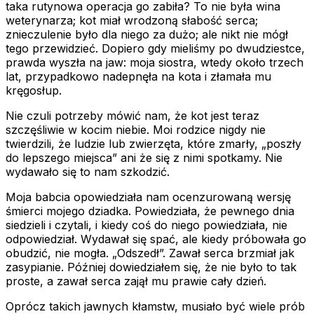
taka rutynowa operacja go zabiła? To nie była wina
weterynarza; kot miał wrodzoną słabość serca;
znieczulenie było dla niego za dużo; ale nikt nie mógł
tego przewidzieć. Dopiero gdy mieliśmy po dwudziestce,
prawda wyszła na jaw: moja siostra, wtedy około trzech
lat, przypadkowo nadepnęła na kota i złamała mu
kręgosłup.
Nie czuli potrzeby mówić nam, że kot jest teraz
szczęśliwie w kocim niebie. Moi rodzice nigdy nie
twierdzili, że ludzie lub zwierzęta, które zmarły, „poszły
do lepszego miejsca” ani że się z nimi spotkamy. Nie
wydawało się to nam szkodzić.
Moja babcia opowiedziała nam ocenzurowaną wersję
śmierci mojego dziadka. Powiedziała, że pewnego dnia
siedzieli i czytali, i kiedy coś do niego powiedziała, nie
odpowiedział. Wydawał się spać, ale kiedy próbowała go
obudzić, nie mogła. „Odszedł”. Zawał serca brzmiał jak
zasypianie. Później dowiedziałem się, że nie było to tak
proste, a zawał serca zajął mu prawie cały dzień.
Oprócz takich jawnych kłamstw, musiało być wiele prób