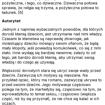
pożyteczne, i tego, co dziwaczne. Dziwaczna połowa
sprawia, że religia się trzyma, a pożyteczna połowa to
ładunek. [6]
Autorytet
Jednym z najmniej wybaczalnych powodów, dla których
dorośli kłamią dzieciom, jest utrzymanie nad nimi władzy.
Czasami te kłamstwa są naprawdę złowrogie, jak
molestujący dziecko mówiący swoim ofiarom, że będą
miały kłopoty, jeśli powiedzą komukolwiek, co się z nimi
stało. Inne wydają się bardziej niewinne; zależy to od
tego, jak bardzo dorośli kłamią, aby utrzymać swoją
władzę i do czego jej używają.
Większość dorosłych stara się ukryć swoje wady przed
dziećmi. Zazwyczaj ich motywy są mieszane. Na
przykład ojciec, który ma romans, zazwyczaj ukrywa to
przed swoimi dziećmi. Jego motywacja częściowo
polega na tym, że martwiłyby się, częściowo na tym, że
wprowadziłoby to temat seksu, i częściowo (większa
część, niż by się przyznał), że nie chce się kalać w ich
oczach.