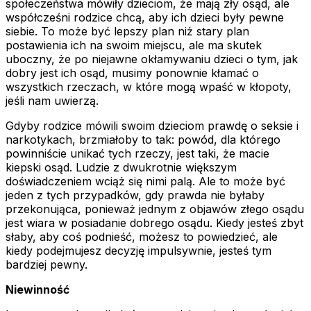
społeczeństwa mówiły dzieciom, że mają zły osąd, ale
współcześni rodzice chcą, aby ich dzieci były pewne
siebie. To może być lepszy plan niż stary plan
postawienia ich na swoim miejscu, ale ma skutek
uboczny, że po niejawne okłamywaniu dzieci o tym, jak
dobry jest ich osąd, musimy ponownie kłamać o
wszystkich rzeczach, w które mogą wpaść w kłopoty,
jeśli nam uwierzą.
Gdyby rodzice mówili swoim dzieciom prawdę o seksie i
narkotykach, brzmiałoby to tak: powód, dla którego
powinniście unikać tych rzeczy, jest taki, że macie
kiepski osąd. Ludzie z dwukrotnie większym
doświadczeniem wciąż się nimi palą. Ale to może być
jeden z tych przypadków, gdy prawda nie byłaby
przekonująca, ponieważ jednym z objawów złego osądu
jest wiara w posiadanie dobrego osądu. Kiedy jesteś zbyt
słaby, aby coś podnieść, możesz to powiedzieć, ale
kiedy podejmujesz decyzję impulsywnie, jesteś tym
bardziej pewny.
Niewinność