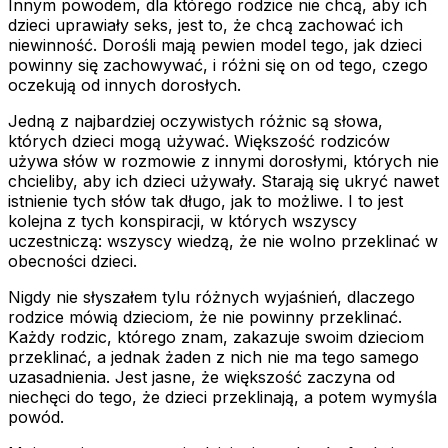
Innym powodem, dla którego rodzice nie chcą, aby ich
dzieci uprawiały seks, jest to, że chcą zachować ich
niewinność. Dorośli mają pewien model tego, jak dzieci
powinny się zachowywać, i różni się on od tego, czego
oczekują od innych dorosłych.
Jedną z najbardziej oczywistych różnic są słowa,
których dzieci mogą używać. Większość rodziców
używa słów w rozmowie z innymi dorosłymi, których nie
chcieliby, aby ich dzieci używały. Starają się ukryć nawet
istnienie tych słów tak długo, jak to możliwe. I to jest
kolejna z tych konspiracji, w których wszyscy
uczestniczą: wszyscy wiedzą, że nie wolno przeklinać w
obecności dzieci.
Nigdy nie słyszałem tylu różnych wyjaśnień, dlaczego
rodzice mówią dzieciom, że nie powinny przeklinać.
Każdy rodzic, którego znam, zakazuje swoim dzieciom
przeklinać, a jednak żaden z nich nie ma tego samego
uzasadnienia. Jest jasne, że większość zaczyna od
niechęci do tego, że dzieci przeklinają, a potem wymyśla
powód.