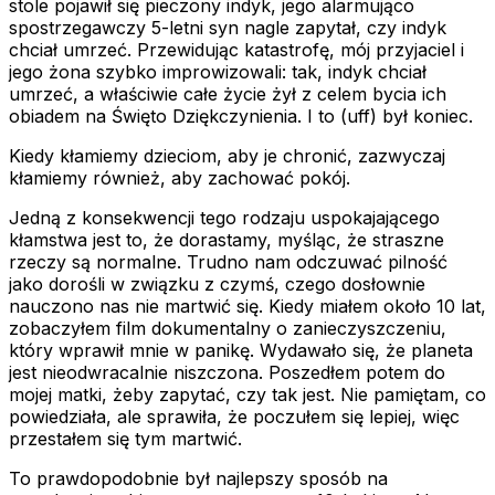
stole pojawił się pieczony indyk, jego alarmująco
spostrzegawczy 5-letni syn nagle zapytał, czy indyk
chciał umrzeć. Przewidując katastrofę, mój przyjaciel i
jego żona szybko improwizowali: tak, indyk chciał
umrzeć, a właściwie całe życie żył z celem bycia ich
obiadem na Święto Dziękczynienia. I to (uff) był koniec.
Kiedy kłamiemy dzieciom, aby je chronić, zazwyczaj
kłamiemy również, aby zachować pokój.
Jedną z konsekwencji tego rodzaju uspokajającego
kłamstwa jest to, że dorastamy, myśląc, że straszne
rzeczy są normalne. Trudno nam odczuwać pilność
jako dorośli w związku z czymś, czego dosłownie
nauczono nas nie martwić się. Kiedy miałem około 10 lat,
zobaczyłem film dokumentalny o zanieczyszczeniu,
który wprawił mnie w panikę. Wydawało się, że planeta
jest nieodwracalnie niszczona. Poszedłem potem do
mojej matki, żeby zapytać, czy tak jest. Nie pamiętam, co
powiedziała, ale sprawiła, że poczułem się lepiej, więc
przestałem się tym martwić.
To prawdopodobnie był najlepszy sposób na