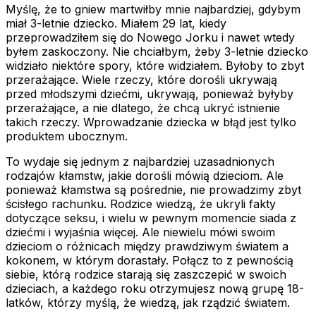
Myślę, że to gniew martwiłby mnie najbardziej, gdybym
miał 3-letnie dziecko. Miałem 29 lat, kiedy
przeprowadziłem się do Nowego Jorku i nawet wtedy
byłem zaskoczony. Nie chciałbym, żeby 3-letnie dziecko
widziało niektóre spory, które widziałem. Byłoby to zbyt
przerażające. Wiele rzeczy, które dorośli ukrywają
przed młodszymi dziećmi, ukrywają, ponieważ byłyby
przerażające, a nie dlatego, że chcą ukryć istnienie
takich rzeczy. Wprowadzanie dziecka w błąd jest tylko
produktem ubocznym.
To wydaje się jednym z najbardziej uzasadnionych
rodzajów kłamstw, jakie dorośli mówią dzieciom. Ale
ponieważ kłamstwa są pośrednie, nie prowadzimy zbyt
ścisłego rachunku. Rodzice wiedzą, że ukryli fakty
dotyczące seksu, i wielu w pewnym momencie siada z
dziećmi i wyjaśnia więcej. Ale niewielu mówi swoim
dzieciom o różnicach między prawdziwym światem a
kokonem, w którym dorastały. Połącz to z pewnością
siebie, którą rodzice starają się zaszczepić w swoich
dzieciach, a każdego roku otrzymujesz nową grupę 18-
latków, którzy myślą, że wiedzą, jak rządzić światem.