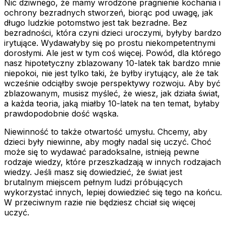
Nic dziwnego, że mamy wrodzone pragnienie kochania i
ochrony bezradnych stworzeń, biorąc pod uwagę, jak
długo ludzkie potomstwo jest tak bezradne. Bez
bezradności, która czyni dzieci uroczymi, byłyby bardzo
irytujące. Wydawałyby się po prostu niekompetentnymi
dorosłymi. Ale jest w tym coś więcej. Powód, dla którego
nasz hipotetyczny zblazowany 10-latek tak bardzo mnie
niepokoi, nie jest tylko taki, że byłby irytujący, ale że tak
wcześnie odciąłby swoje perspektywy rozwoju. Aby być
zblazowanym, musisz myśleć, że wiesz, jak działa świat,
a każda teoria, jaką miałby 10-latek na ten temat, byłaby
prawdopodobnie dość wąska.
Niewinność to także otwartość umysłu. Chcemy, aby
dzieci były niewinne, aby mogły nadal się uczyć. Choć
może się to wydawać paradoksalne, istnieją pewne
rodzaje wiedzy, które przeszkadzają w innych rodzajach
wiedzy. Jeśli masz się dowiedzieć, że świat jest
brutalnym miejscem pełnym ludzi próbujących
wykorzystać innych, lepiej dowiedzieć się tego na końcu.
W przeciwnym razie nie będziesz chciał się więcej
uczyć.