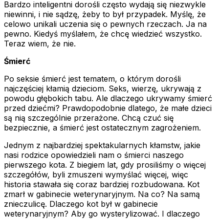
Bardzo inteligentni dorośli często wydają się niezwykle
niewinni, i nie sądzę, żeby to był przypadek. Myślę, że
celowo unikali uczenia się o pewnych rzeczach. Ja na
pewno. Kiedyś myślałem, że chcę wiedzieć wszystko.
Teraz wiem, że nie.
Śmierć
Po seksie śmierć jest tematem, o którym dorośli
najczęściej kłamią dzieciom. Seks, wierzę, ukrywają z
powodu głębokich tabu. Ale dlaczego ukrywamy śmierć
przed dziećmi? Prawdopodobnie dlatego, że małe dzieci
są nią szczególnie przerażone. Chcą czuć się
bezpiecznie, a śmierć jest ostatecznym zagrożeniem.
Jednym z najbardziej spektakularnych kłamstw, jakie
nasi rodzice opowiedzieli nam o śmierci naszego
pierwszego kota. Z biegiem lat, gdy prosiliśmy o więcej
szczegółów, byli zmuszeni wymyślać więcej, więc
historia stawała się coraz bardziej rozbudowana. Kot
zmarł w gabinecie weterynaryjnym. Na co? Na samą
znieczulicę. Dlaczego kot był w gabinecie
weterynaryjnym? Aby go wysterylizować. I dlaczego