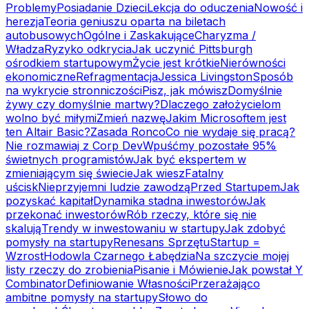
Problemy
Posiadanie Dzieci
Lekcja do oduczenia
Nowość i
herezja
Teoria geniuszu oparta na biletach
autobusowych
Ogólne i Zaskakujące
Charyzma /
Władza
Ryzyko odkrycia
Jak uczynić Pittsburgh
ośrodkiem startupowym
Życie jest krótkie
Nierówności
ekonomiczne
Refragmentacja
Jessica Livingston
Sposób
na wykrycie stronniczości
Pisz, jak mówisz
Domyślnie
żywy czy domyślnie martwy?
Dlaczego założycielom
wolno być miłymi
Zmień nazwę
Jakim Microsoftem jest
ten Altair Basic?
Zasada Ronco
Co nie wydaje się pracą?
Nie rozmawiaj z Corp Dev
Wpuśćmy pozostałe 95%
świetnych programistów
Jak być ekspertem w
zmieniającym się świecie
Jak wiesz
Fatalny
uścisk
Nieprzyjemni ludzie zawodzą
Przed Startupem
Jak
pozyskać kapitał
Dynamika stadna inwestorów
Jak
przekonać inwestorów
Rób rzeczy, które się nie
skalują
Trendy w inwestowaniu w startupy
Jak zdobyć
pomysły na startupy
Renesans Sprzętu
Startup =
Wzrost
Hodowla Czarnego Łabędzia
Na szczycie mojej
listy rzeczy do zrobienia
Pisanie i Mówienie
Jak powstał Y
Combinator
Definiowanie Własności
Przerażająco
ambitne pomysły na startupy
Słowo do