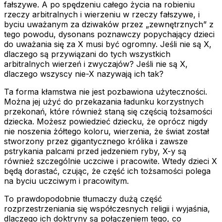
fałszywe. A po spędzeniu całego życia na robieniu
rzeczy arbitralnych i wierzeniu w rzeczy fałszywe, i
byciu uważanym za dziwaków przez „zewnętrznych” z
tego powodu, dysonans poznawczy popychający dzieci
do uważania się za X musi być ogromny. Jeśli nie są X,
dlaczego są przywiązani do tych wszystkich
arbitralnych wierzeń i zwyczajów? Jeśli nie są X,
dlaczego wszyscy nie-X nazywają ich tak?
Ta forma kłamstwa nie jest pozbawiona użyteczności.
Można jej użyć do przekazania ładunku korzystnych
przekonań, które również staną się częścią tożsamości
dziecka. Możesz powiedzieć dziecku, że oprócz nigdy
nie noszenia żółtego koloru, wierzenia, że świat został
stworzony przez gigantycznego królika i zawsze
pstrykania palcami przed jedzeniem ryby, X-y są
również szczególnie uczciwe i pracowite. Wtedy dzieci X
będą dorastać, czując, że część ich tożsamości polega
na byciu uczciwym i pracowitym.
To prawdopodobnie tłumaczy dużą część
rozprzestrzeniania się współczesnych religii i wyjaśnia,
dlaczego ich doktryny są połączeniem tego, co