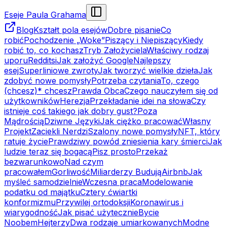
Eseje Paula Grahama
Blog
Kształt pola esejów
Dobre pisanie
Co
robić
Pochodzenie „Woke”
Piszący i Niepiszący
Kiedy
robić to, co kochasz
Tryb Założyciela
Właściwy rodzaj
uporu
Redditsi
Jak założyć Google
Najlepszy
esej
Superliniowe zwroty
Jak tworzyć wielkie dzieła
Jak
zdobyć nowe pomysły
Potrzeba czytania
To, czego
(chcesz)* chcesz
Prawda Obca
Czego nauczyłem się od
użytkowników
Herezja
Przekładanie idei na słowa
Czy
istnieje coś takiego jak dobry gust?
Poza
Mądrością
Dziwne Języki
Jak ciężko pracować
Własny
Projekt
Zaciekli Nerdzi
Szalony nowe pomysły
NFT, który
ratuje życie
Prawdziwy powód zniesienia kary śmierci
Jak
ludzie teraz się bogacą
Pisz prosto
Przekaż
bezwarunkowo
Nad czym
pracowałem
Gorliwość
Miliarderzy Budują
Airbnb
Jak
myśleć samodzielnie
Wczesna praca
Modelowanie
podatku od majątku
Cztery ćwiartki
konformizmu
Przywilej ortodoksji
Koronawirus i
wiarygodność
Jak pisać użytecznie
Bycie
Noobem
Hejterzy
Dwa rodzaje umiarkowanych
Modne