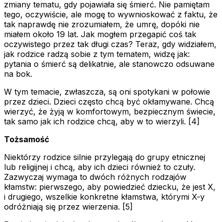
zmiany tematu, gdy pojawiała się śmierć. Nie pamiętam
tego, oczywiście, ale mogę to wywnioskować z faktu, że
tak naprawdę nie zrozumiałem, że umrę, dopóki nie
miałem około 19 lat. Jak mogłem przegapić coś tak
oczywistego przez tak długi czas? Teraz, gdy widziałem,
jak rodzice radzą sobie z tym tematem, widzę jak:
pytania o śmierć są delikatnie, ale stanowczo odsuwane
na bok.
W tym temacie, zwłaszcza, są oni spotykani w połowie
przez dzieci. Dzieci często chcą być okłamywane. Chcą
wierzyć, że żyją w komfortowym, bezpiecznym świecie,
tak samo jak ich rodzice chcą, aby w to wierzyli. [4]
Tożsamość
Niektórzy rodzice silnie przylegają do grupy etnicznej
lub religijnej i chcą, aby ich dzieci również to czuły.
Zazwyczaj wymaga to dwóch różnych rodzajów
kłamstw: pierwszego, aby powiedzieć dziecku, że jest X,
i drugiego, wszelkie konkretne kłamstwa, którymi X-y
odróżniają się przez wierzenia. [5]