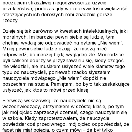
poczuciem straszliwej niegodziwości za użycie
przekleństwa, podczas gdy w rzeczywistości większość
otaczających ich dorosłych robi znacznie gorsze
rzeczy.
Dzieje się tak zarówno w kwestiach intelektualnych, jak i
moralnych. Im bardziej pewni siebie są ludzie, tym
chętniej wydają się odpowiadać na pytanie „Nie wiem”.
Mniej pewni siebie ludzie czują, że muszą mieć
odpowiedź, bo inaczej będą wyglądać źle. Moi rodzice
byli całkiem dobrzy w przyznawaniu się, kiedy czegoś
nie wiedzieli, ale musiałem usłyszeć wiele kłamstw tego
typu od nauczycieli, ponieważ rzadko słyszałem
nauczyciela mówiącego „Nie wiem” dopóki nie
poszedłem na studia. Pamiętam, bo było tak zaskakujące
usłyszeć, jak ktoś to mówi przed klasą.
Pierwszą wskazówką, że nauczyciele nie są
wszechwiedzący, otrzymałem w szóstej klasie, po tym
jak mój ojciec zaprzeczył czemuś, czego nauczyłem się
w szkole. Kiedy zaprotestowałem, że nauczyciel
powiedział coś przeciwnego, mój ojciec odpowiedział, że
facet nie miał pojęcia, o czym mówi – że był tylko