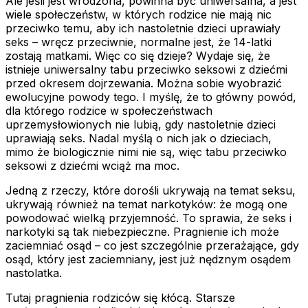
Ale jeśli jest wrodzona, powinna być uniwersalna, a jest
wiele społeczeństw, w których rodzice nie mają nic
przeciwko temu, aby ich nastoletnie dzieci uprawiały
seks – wręcz przeciwnie, normalne jest, że 14-latki
zostają matkami. Więc co się dzieje? Wydaje się, że
istnieje uniwersalny tabu przeciwko seksowi z dziećmi
przed okresem dojrzewania. Można sobie wyobrazić
ewolucyjne powody tego. I myślę, że to główny powód,
dla którego rodzice w społeczeństwach
uprzemysłowionych nie lubią, gdy nastoletnie dzieci
uprawiają seks. Nadal myślą o nich jak o dzieciach,
mimo że biologicznie nimi nie są, więc tabu przeciwko
seksowi z dziećmi wciąż ma moc.
Jedną z rzeczy, które dorośli ukrywają na temat seksu,
ukrywają również na temat narkotyków: że mogą one
powodować wielką przyjemność. To sprawia, że seks i
narkotyki są tak niebezpieczne. Pragnienie ich może
zaciemniać osąd – co jest szczególnie przerażające, gdy
osąd, który jest zaciemniany, jest już nędznym osądem
nastolatka.
Tutaj pragnienia rodziców się kłócą. Starsze