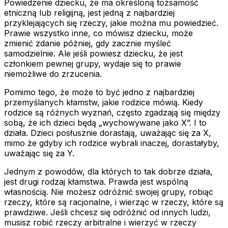
Powiedzenie dziecku, że ma określoną tożsamość
etniczną lub religijną, jest jedną z najbardziej
przyklejających się rzeczy, jakie można mu powiedzieć.
Prawie wszystko inne, co mówisz dziecku, może
zmienić zdanie później, gdy zacznie myśleć
samodzielnie. Ale jeśli powiesz dziecku, że jest
członkiem pewnej grupy, wydaje się to prawie
niemożliwe do zrzucenia.
Pomimo tego, że może to być jedno z najbardziej
przemyślanych kłamstw, jakie rodzice mówią. Kiedy
rodzice są różnych wyznań, często zgadzają się między
sobą, że ich dzieci będą „wychowywane jako X”. I to
działa. Dzieci posłusznie dorastają, uważając się za X,
mimo że gdyby ich rodzice wybrali inaczej, dorastałyby,
uważając się za Y.
Jednym z powodów, dla których to tak dobrze działa,
jest drugi rodzaj kłamstwa. Prawda jest wspólną
własnością. Nie możesz odróżnić swojej grupy, robiąc
rzeczy, które są racjonalne, i wierząc w rzeczy, które są
prawdziwe. Jeśli chcesz się odróżnić od innych ludzi,
musisz robić rzeczy arbitralne i wierzyć w rzeczy