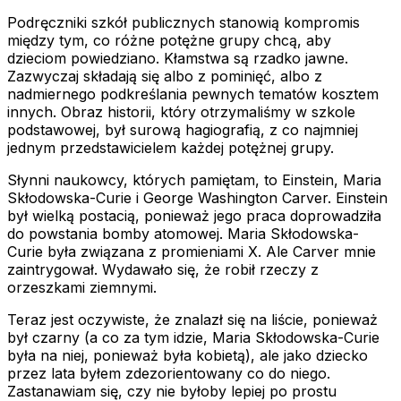
Podręczniki szkół publicznych stanowią kompromis
między tym, co różne potężne grupy chcą, aby
dzieciom powiedziano. Kłamstwa są rzadko jawne.
Zazwyczaj składają się albo z pominięć, albo z
nadmiernego podkreślania pewnych tematów kosztem
innych. Obraz historii, który otrzymaliśmy w szkole
podstawowej, był surową hagiografią, z co najmniej
jednym przedstawicielem każdej potężnej grupy.
Słynni naukowcy, których pamiętam, to Einstein, Maria
Skłodowska-Curie i George Washington Carver. Einstein
był wielką postacią, ponieważ jego praca doprowadziła
do powstania bomby atomowej. Maria Skłodowska-
Curie była związana z promieniami X. Ale Carver mnie
zaintrygował. Wydawało się, że robił rzeczy z
orzeszkami ziemnymi.
Teraz jest oczywiste, że znalazł się na liście, ponieważ
był czarny (a co za tym idzie, Maria Skłodowska-Curie
była na niej, ponieważ była kobietą), ale jako dziecko
przez lata byłem zdezorientowany co do niego.
Zastanawiam się, czy nie byłoby lepiej po prostu