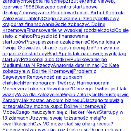
zaradnych
Ślepota na schlep
Zrzut ekranu: Viaweb,
czerwiec 1998
Dlaczego centra startupowe
działają
Zobowiązanie Patentowe
Temat: Airbnb
Kontrola
Założycieli
Tablety
Czego szukamy u założycieli
Nowy
krajobraz finansowania
Gdzie zobaczyć Dolinę
Krzemową
Finansowanie w wysokiej rozdzielczości
Co się
stało z Yahoo
Przyszłość finansowania
startupów
Przyspieszenie uzależnienia
Główna Idea w
Twojej Głowie
Jak stracić czas i pieniądze
Pomysły na
organiczne startupy
Błąd Apple
Jak naprawdę wyglądają
startupy
Przekonaj albo Odkryj
Publikowanie po
Medium
Lista N Rzeczy
Anatomia determinacji
Co Kate
zobaczyła w Dolinie Krzemowej
Problem z
Segwayem
Rentowność na zupkach
chińskich
Harmonogram Twórcy, Harmonogram
Menedżera
Lokalna Rewolucja?
Dlaczego Twitter jest tak
ważny
Wiza dla Założyciela
Pięciu Założycieli
Nieustępliwie
Zaradny
Jak zostać aniołem biznesu
Dlaczego telewizja
przegrała
Czy można kupić Dolinę Krzemową?
Może.
Czego nauczyłem się z Hacker News
Startupy w
13 zdaniach
Utrzymaj swoją tożsamość małą
Po
kwalifikacjach
Czy VC może stać się ofiarą recesji?
Społeczeństwo wysokiej rozdzielczości
Druga połowa