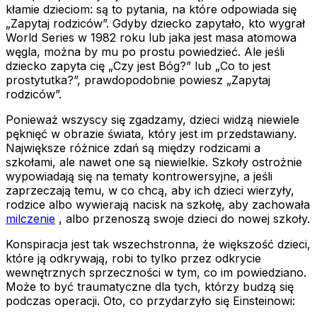
kłamie dzieciom: są to pytania, na które odpowiada się
„Zapytaj rodziców”. Gdyby dziecko zapytało, kto wygrał
World Series w 1982 roku lub jaka jest masa atomowa
węgla, można by mu po prostu powiedzieć. Ale jeśli
dziecko zapyta cię „Czy jest Bóg?” lub „Co to jest
prostytutka?”, prawdopodobnie powiesz „Zapytaj
rodziców”.
Ponieważ wszyscy się zgadzamy, dzieci widzą niewiele
pęknięć w obrazie świata, który jest im przedstawiany.
Największe różnice zdań są między rodzicami a
szkołami, ale nawet one są niewielkie. Szkoły ostrożnie
wypowiadają się na tematy kontrowersyjne, a jeśli
zaprzeczają temu, w co chcą, aby ich dzieci wierzyły,
rodzice albo wywierają nacisk na szkołę, aby zachowała
milczenie
, albo przenoszą swoje dzieci do nowej szkoły.
Konspiracja jest tak wszechstronna, że większość dzieci,
które ją odkrywają, robi to tylko przez odkrycie
wewnętrznych sprzeczności w tym, co im powiedziano.
Może to być traumatyczne dla tych, którzy budzą się
podczas operacji. Oto, co przydarzyło się Einsteinowi: