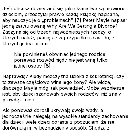
Jeśli chcesz dowiedzieć się, jakie kłamstwa są mówione
dzieciom, przeczytaj prawie każdą książkę napisaną,
aby nauczyć je o „problemach”. [7] Peter Mayle napisał
jedną zatytułowaną
Why Are We Getting a Divorce?
Zaczyna się od trzech najważniejszych rzeczy, o
których należy pamiętać w przypadku rozwodu, z
których jedna brzmi:
Nie powinieneś obwiniać jednego rodzica,
ponieważ rozwód nigdy nie jest winą tylko
jednej osoby. [8]
Naprawdę? Kiedy mężczyzna ucieka z sekretarką, czy
to zawsze częściowo wina jego żony? Ale widzę,
dlaczego Mayle mógł tak powiedzieć. Może ważniejsze
jest, aby dzieci szanowały swoich rodziców, niż znały
prawdę o nich.
Ale ponieważ dorośli ukrywają swoje wady, a
jednocześnie nalegają na wysokie standardy zachowania
dla dzieci, wiele dzieci dorasta z poczuciem, że nie
dorównują im w beznadziejny sposób. Chodzą z