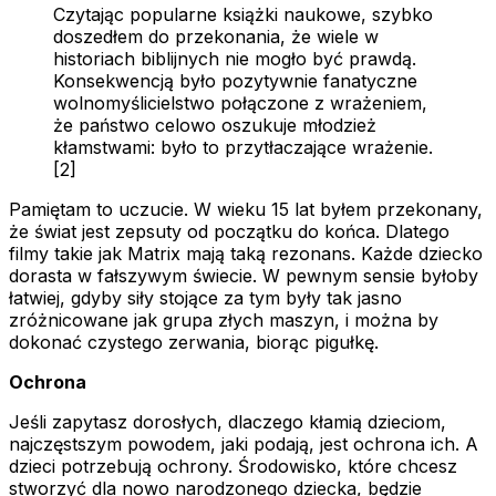
Czytając popularne książki naukowe, szybko
doszedłem do przekonania, że wiele w
historiach biblijnych nie mogło być prawdą.
Konsekwencją było pozytywnie fanatyczne
wolnomyślicielstwo połączone z wrażeniem,
że państwo celowo oszukuje młodzież
kłamstwami: było to przytłaczające wrażenie.
[2]
Pamiętam to uczucie. W wieku 15 lat byłem przekonany,
że świat jest zepsuty od początku do końca. Dlatego
filmy takie jak
Matrix
mają taką rezonans. Każde dziecko
dorasta w fałszywym świecie. W pewnym sensie byłoby
łatwiej, gdyby siły stojące za tym były tak jasno
zróżnicowane jak grupa złych maszyn, i można by
dokonać czystego zerwania, biorąc pigułkę.
Ochrona
Jeśli zapytasz dorosłych, dlaczego kłamią dzieciom,
najczęstszym powodem, jaki podają, jest ochrona ich. A
dzieci potrzebują ochrony. Środowisko, które chcesz
stworzyć dla nowo narodzonego dziecka, będzie