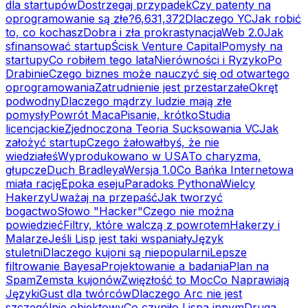
dla startupów
Dostrzegaj przypadek
Czy patenty na
oprogramowanie są złe?
6,631,372
Dlaczego YC
Jak robić
to, co kochasz
Dobra i zła prokrastynacja
Web 2.0
Jak
sfinansować startup
Ścisk Venture Capital
Pomysły na
startupy
Co robiłem tego lata
Nierówności i Ryzyko
Po
Drabinie
Czego biznes może nauczyć się od otwartego
oprogramowania
Zatrudnienie jest przestarzałe
Okręt
podwodny
Dlaczego mądrzy ludzie mają złe
pomysły
Powrót Maca
Pisanie, krótko
Studia
licencjackie
Zjednoczona Teoria Sucksowania VC
Jak
założyć startup
Czego żałowałbyś, że nie
wiedziałeś
Wyprodukowano w USA
To charyzma,
głupcze
Duch Bradleya
Wersja 1.0
Co Bańka Internetowa
miała rację
Epoka eseju
Paradoks Pythona
Wielcy
Hakerzy
Uważaj na przepaść
Jak tworzyć
bogactwo
Słowo "Hacker"
Czego nie można
powiedzieć
Filtry, które walczą z powrotem
Hakerzy i
Malarze
Jeśli Lisp jest taki wspaniały
Język
stuletni
Dlaczego kujoni są niepopularni
Lepsze
filtrowanie Bayesa
Projektowanie a badania
Plan na
Spam
Zemsta kujonów
Zwięzłość to Moc
Co Naprawiają
Języki
Gust dla twórców
Dlaczego Arc nie jest
szczególnie obiektowy
Co czyniło Lispa innym
Druga