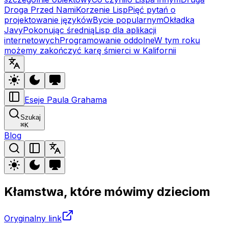
Droga Przed Nami
Korzenie Lisp
Pięć pytań o
projektowanie języków
Bycie popularnym
Okładka
Javy
Pokonując średnią
Lisp dla aplikacji
internetowych
Programowanie oddolne
W tym roku
możemy zakończyć karę śmierci w Kalifornii
Eseje Paula Grahama
Szukaj
⌘
K
Blog
Kłamstwa, które mówimy dzieciom
Oryginalny link