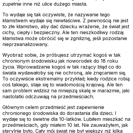
zupełnie inne niż ulice dużego miasta.
To wydaje się tak oczywiste, że nazywanie tego
kłamstwem wydaje się niewłaściwe. Z pewnością nie jest
to złe kłamstwo, aby dać dziecku wrażenie, że świat jest
cichy, ciepły i bezpieczny. Ale ten nieszkodliwy rodzaj
kłamstwa może obrócić się w zgniliznę, jeśli pozostanie
nieprzeanalizowany.
Wyobraź sobie, że próbujesz utrzymać kogoś w tak
chronionym środowisku jak noworodek do 18 roku
życia. Wprowadzanie kogoś w tak rażący błąd co do
świata wydawałoby się nie ochroną, ale znęcaniem się.
To oczywiście ekstremalny przykład; kiedy rodzice robią
coś takiego, staje się to wiadomością krajową. Ale ten
sam problem widzisz na mniejszą skalę w marazmie, jaki
nastolatki odczuwają na przedmieściach.
Głównym celem przedmieść jest zapewnienie
chronionego środowiska do dorastania dla dzieci. I
wydaje się to świetne dla 10-latków. Lubiłem mieszkać na
przedmieściach, gdy miałem 10 lat. Nie zauważyłem, jak
sterylnie było. Cały mój świat nie był większy niż kilka