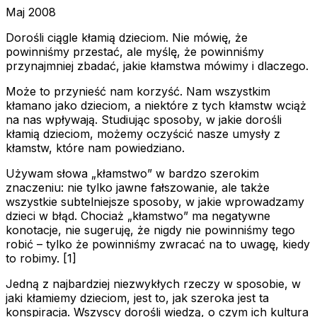
Maj 2008
Dorośli ciągle kłamią dzieciom. Nie mówię, że
powinniśmy przestać, ale myślę, że powinniśmy
przynajmniej zbadać, jakie kłamstwa mówimy i dlaczego.
Może to przynieść nam korzyść. Nam wszystkim
kłamano jako dzieciom, a niektóre z tych kłamstw wciąż
na nas wpływają. Studiując sposoby, w jakie dorośli
kłamią dzieciom, możemy oczyścić nasze umysły z
kłamstw, które nam powiedziano.
Używam słowa „kłamstwo” w bardzo szerokim
znaczeniu: nie tylko jawne fałszowanie, ale także
wszystkie subtelniejsze sposoby, w jakie wprowadzamy
dzieci w błąd. Chociaż „kłamstwo” ma negatywne
konotacje, nie sugeruję, że nigdy nie powinniśmy tego
robić – tylko że powinniśmy zwracać na to uwagę, kiedy
to robimy. [1]
Jedną z najbardziej niezwykłych rzeczy w sposobie, w
jaki kłamiemy dzieciom, jest to, jak szeroka jest ta
konspiracja. Wszyscy dorośli wiedzą, o czym ich kultura