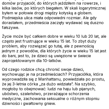
domów przyjaciół, do których jeździłem na rowerze, i
kilka lasów, po których biegałem. W skali logarytmicznej
byłem w połowie drogi między kołyską a globem.
Podmiejska ulica miała odpowiedni rozmiar. Ale gdy
dorastałem, przedmieścia zaczęły wydawać się duszno
fałszywe.
Życie może być całkiem dobre w wieku 10 lub 20 lat, ale
często jest frustrujące w wieku 15 lat. To zbyt duży
problem, aby rozwiązać go tutaj, ale z pewnością
jednym z powodów, dla których życie w wieku 15 lat jest
do bani, jest to, że dzieci są uwięzione w świecie
zaprojektowanym dla 10-latków.
Od czego rodzice chcą chronić swoje dzieci,
wychowując je na przedmieściach? Przyjaciółka, która
wyprowadziła się z Manhattanu, powiedziała po prostu,
że jej 3-letnia córka „za dużo widziała”. Na szybko,
mogłoby to obejmować: ludzi na haju lub pijanych,
ubóstwo, szaleństwo, przerażające schorzenia
medyczne, zachowania seksualne o różnym stopniu
dziwności i gwałtowny gniew.