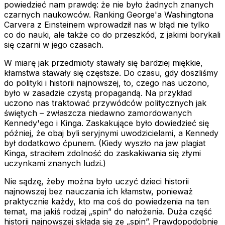
powiedzieć nam prawdę: że nie było żadnych znanych
czarnych naukowców. Ranking George'a Washingtona
Carvera z Einsteinem wprowadził nas w błąd nie tylko
co do nauki, ale także co do przeszkód, z jakimi borykali
się czarni w jego czasach.
W miarę jak przedmioty stawały się bardziej miękkie,
kłamstwa stawały się częstsze. Do czasu, gdy doszliśmy
do polityki i historii najnowszej, to, czego nas uczono,
było w zasadzie czystą propagandą. Na przykład
uczono nas traktować przywódców politycznych jak
świętych – zwłaszcza niedawno zamordowanych
Kennedy'ego i Kinga. Zaskakujące było dowiedzieć się
później, że obaj byli seryjnymi uwodzicielami, a Kennedy
był dodatkowo ćpunem. (Kiedy wyszło na jaw plagiat
Kinga, straciłem zdolność do zaskakiwania się złymi
uczynkami znanych ludzi.)
Nie sądzę, żeby można było uczyć dzieci historii
najnowszej bez nauczania ich kłamstw, ponieważ
praktycznie każdy, kto ma coś do powiedzenia na ten
temat, ma jakiś rodzaj „spin” do nałożenia. Duża część
historii najnowszej
składa się
ze „spin”. Prawdopodobnie