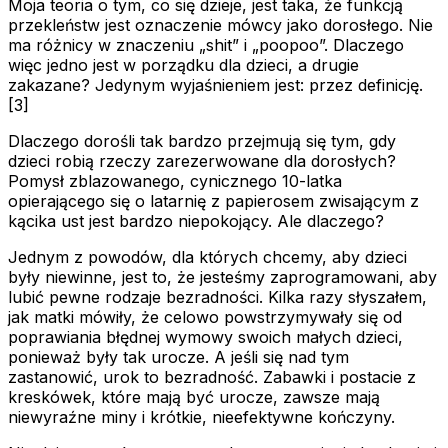
Moja teoria o tym, co się dzieje, jest taka, że
funkcją
przekleństw jest oznaczenie mówcy jako dorosłego. Nie
ma różnicy w znaczeniu „shit” i „poopoo”. Dlaczego
więc jedno jest w porządku dla dzieci, a drugie
zakazane? Jedynym wyjaśnieniem jest: przez definicję.
[3]
Dlaczego dorośli tak bardzo przejmują się tym, gdy
dzieci robią rzeczy zarezerwowane dla dorosłych?
Pomysł zblazowanego, cynicznego 10-latka
opierającego się o latarnię z papierosem zwisającym z
kącika ust jest bardzo niepokojący. Ale dlaczego?
Jednym z powodów, dla których chcemy, aby dzieci
były niewinne, jest to, że jesteśmy zaprogramowani, aby
lubić pewne rodzaje bezradności. Kilka razy słyszałem,
jak matki mówiły, że celowo powstrzymywały się od
poprawiania błędnej wymowy swoich małych dzieci,
ponieważ były tak urocze. A jeśli się nad tym
zastanowić, urok to bezradność. Zabawki i postacie z
kreskówek, które mają być urocze, zawsze mają
niewyraźne miny i krótkie, nieefektywne kończyny.