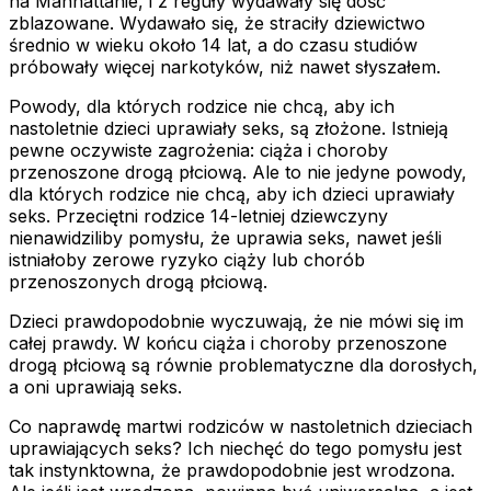
na Manhattanie, i z reguły wydawały się dość
zblazowane. Wydawało się, że straciły dziewictwo
średnio w wieku około 14 lat, a do czasu studiów
próbowały więcej narkotyków, niż nawet słyszałem.
Powody, dla których rodzice nie chcą, aby ich
nastoletnie dzieci uprawiały seks, są złożone. Istnieją
pewne oczywiste zagrożenia: ciąża i choroby
przenoszone drogą płciową. Ale to nie jedyne powody,
dla których rodzice nie chcą, aby ich dzieci uprawiały
seks. Przeciętni rodzice 14-letniej dziewczyny
nienawidziliby pomysłu, że uprawia seks, nawet jeśli
istniałoby zerowe ryzyko ciąży lub chorób
przenoszonych drogą płciową.
Dzieci prawdopodobnie wyczuwają, że nie mówi się im
całej prawdy. W końcu ciąża i choroby przenoszone
drogą płciową są równie problematyczne dla dorosłych,
a oni uprawiają seks.
Co naprawdę martwi rodziców w nastoletnich dzieciach
uprawiających seks? Ich niechęć do tego pomysłu jest
tak instynktowna, że prawdopodobnie jest wrodzona.