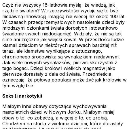
Czyż nie wszyscy 18-latkowie myślą, że wiedzą, jak
rządzić światem? W rzeczywistości wydaje się to być
niedawną innowacją, mającą nie więcej niż około 100 lat.
W czasach przedprzemysłowych nastoletnie dzieci były
młodszymi członkami świata dorosłych i stosunkowo
świadome swoich niedociągnięć. Widziały, że nie są tak
silne ani zręczne jak wiejski kowal. W przeszłości ludzie
kłamali dzieciom w niektórych sprawach bardziej niż
teraz, ale kłamstwa wynikające z sztucznego,
chronionego środowiska są wynalazkiem niedawnym.
Jak wiele nowych wynalazków, pierwsi skorzystali z
tego bogaci. Dzieci królów i wielkich magnatów jako
pierwsze dorastały z dala od świata. Przedmieścia
oznaczają, że połowa populacji może żyć jak królowie w
tym względzie.
Seks (i narkotyki)
Miałbym inne obawy dotyczące wychowywania
nastoletnich dzieci w Nowym Jorku. Miałbym mniej
obaw o to, co zobaczą, a więcej o to, co zrobią.
Chodziłem na studia z wieloma dziećmi, które dorastały