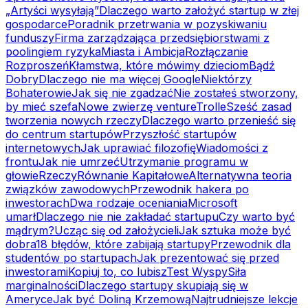
„Artyści wysyłają”
Dlaczego warto założyć startup w złej
gospodarce
Poradnik przetrwania w pozyskiwaniu
funduszy
Firma zarządzająca przedsiębiorstwami z
poolingiem ryzyka
Miasta i Ambicja
Rozłączanie
Rozproszeń
Kłamstwa, które mówimy dzieciom
Bądź
Dobry
Dlaczego nie ma więcej Google
Niektórzy
Bohaterowie
Jak się nie zgadzać
Nie zostałeś stworzony,
by mieć szefa
Nowe zwierzę venture
Trolle
Sześć zasad
tworzenia nowych rzeczy
Dlaczego warto przenieść się
do centrum startupów
Przyszłość startupów
internetowych
Jak uprawiać filozofię
Wiadomości z
frontu
Jak nie umrzeć
Utrzymanie programu w
głowie
Rzeczy
Równanie Kapitałowe
Alternatywna teoria
związków zawodowych
Przewodnik hakera po
inwestorach
Dwa rodzaje oceniania
Microsoft
umarł
Dlaczego nie nie zakładać startupu
Czy warto być
mądrym?
Ucząc się od założycieli
Jak sztuka może być
dobra
18 błędów, które zabijają startupy
Przewodnik dla
studentów po startupach
Jak prezentować się przed
inwestorami
Kopiuj to, co lubisz
Test Wyspy
Siła
marginalności
Dlaczego startupy skupiają się w
Ameryce
Jak być Doliną Krzemową
Najtrudniejsze lekcje