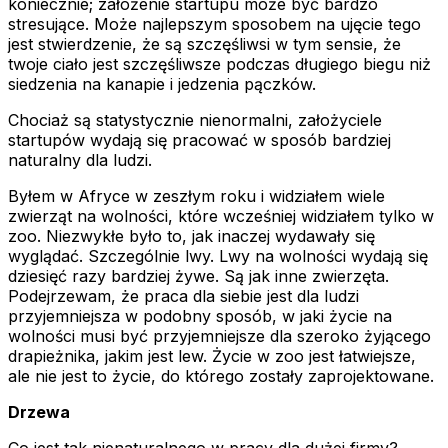
koniecznie; założenie startupu może być bardzo
stresujące. Może najlepszym sposobem na ujęcie tego
jest stwierdzenie, że są szczęśliwsi w tym sensie, że
twoje ciało jest szczęśliwsze podczas długiego biegu niż
siedzenia na kanapie i jedzenia pączków.
Chociaż są statystycznie nienormalni, założyciele
startupów wydają się pracować w sposób bardziej
naturalny dla ludzi.
Byłem w Afryce w zeszłym roku i widziałem wiele
zwierząt na wolności, które wcześniej widziałem tylko w
zoo. Niezwykłe było to, jak inaczej wydawały się
wyglądać. Szczególnie lwy. Lwy na wolności wydają się
dziesięć razy bardziej żywe. Są jak inne zwierzęta.
Podejrzewam, że praca dla siebie jest dla ludzi
przyjemniejsza w podobny sposób, w jaki życie na
wolności musi być przyjemniejsze dla szeroko żyjącego
drapieżnika, jakim jest lew. Życie w zoo jest łatwiejsze,
ale nie jest to życie, do którego zostały zaprojektowane.
Drzewa
Co jest tak nienaturalnego w pracy dla dużej firmy?