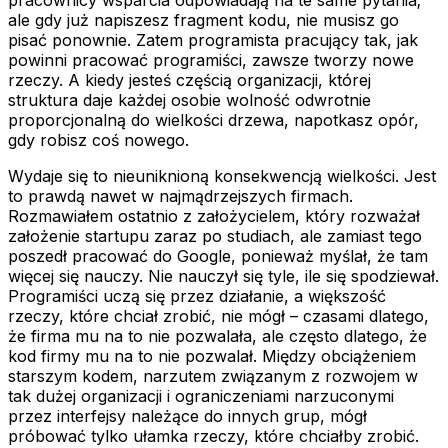
ale gdy już napiszesz fragment kodu, nie musisz go
pisać ponownie. Zatem programista pracujący tak, jak
powinni pracować programiści, zawsze tworzy nowe
rzeczy. A kiedy jesteś częścią organizacji, której
struktura daje każdej osobie wolność odwrotnie
proporcjonalną do wielkości drzewa, napotkasz opór,
gdy robisz coś nowego.
Wydaje się to nieuniknioną konsekwencją wielkości. Jest
to prawdą nawet w najmądrzejszych firmach.
Rozmawiałem ostatnio z założycielem, który rozważał
założenie startupu zaraz po studiach, ale zamiast tego
poszedł pracować do Google, ponieważ myślał, że tam
więcej się nauczy. Nie nauczył się tyle, ile się spodziewał.
Programiści uczą się przez działanie, a większość
rzeczy, które chciał zrobić, nie mógł – czasami dlatego,
że firma mu na to nie pozwalała, ale często dlatego, że
kod firmy mu na to nie pozwalał. Między obciążeniem
starszym kodem, narzutem związanym z rozwojem w
tak dużej organizacji i ograniczeniami narzuconymi
przez interfejsy należące do innych grup, mógł
próbować tylko ułamka rzeczy, które chciałby zrobić.