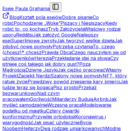
Eseje Paula Grahama
Blog
Kształt pola esejów
Dobre pisanie
Co
robić
Pochodzenie „Woke”
Piszący i Niepiszący
Kiedy
robić to, co kochasz
Tryb Założyciela
Właściwy rodzaj
uporu
Redditsi
Jak założyć Google
Najlepszy
esej
Superliniowe zwroty
Jak tworzyć wielkie dzieła
Jak
zdobyć nowe pomysły
Potrzeba czytania
To, czego
(chcesz)* chcesz
Prawda Obca
Czego nauczyłem się od
użytkowników
Herezja
Przekładanie idei na słowa
Czy
istnieje coś takiego jak dobry gust?
Poza
Mądrością
Dziwne Języki
Jak ciężko pracować
Własny
Projekt
Zaciekli Nerdzi
Szalony nowe pomysły
NFT, który
ratuje życie
Prawdziwy powód zniesienia kary śmierci
Jak
ludzie teraz się bogacą
Pisz prosto
Przekaż
bezwarunkowo
Nad czym
pracowałem
Gorliwość
Miliarderzy Budują
Airbnb
Jak
myśleć samodzielnie
Wczesna praca
Modelowanie
podatku od majątku
Cztery ćwiartki
konformizmu
Przywilej ortodoksji
Koronawirus i
wiarygodność
Jak pisać użytecznie
Bycie
Noobem
Hejterzy
Dwa rodzaje umiarkowanych
Modne