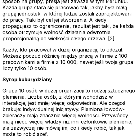
sposób na grupy, presja jest zawsze w tym kierunku.
Każda grupa stara się pracować tak, jakby była małą
grupą jednostek, w której ludzie zostali zaprojektowani
do pracy. Taki był cel jej stworzenia. A kiedy
propagujesz to ograniczenie, rezultat jest taki, że każda
osoba otrzymuje wolność działania odwrotnie
proporcjonalną do wielkości całego drzewa. [2]
Każdy, kto pracował w dużej organizacji, to odczuł.
Możesz poczuć różnicę między pracą w firmie z 100
pracownikami a firmie z 10 000, nawet jeśli twoja grupa
liczy tylko 10 osób.
Syrop kukurydziany
Grupa 10 osób w dużej organizacji to rodzaj sztucznego
plemienia. Liczba osób, z którymi wchodzisz w
interakcje, jest mniej więcej odpowiednia. Ale czegoś
brakuje: indywidualnej inicjatywy. Plemiona łowców-
zbieraczy mają znacznie więcej wolności. Przywódcy
mają nieco więcej władzy niż inni członkowie plemienia,
ale zazwyczaj nie mówią im, co i kiedy robić, tak jak
może to robić szef.