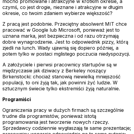
mocno promowane i atrakcyjne w krótkim okresie, a
czymś, co jest drogie, nieznane i atrakcyjne w długim
okresie, co twoim zdaniem wybierze większość?
Z pracą jest podobnie. Przeciętny absolwent MIT chce
pracować w Google lub Microsoft, ponieważ jest to
uznana marka, jest bezpieczna i od razu otrzymają
dobre wynagrodzenie. Jest to odpowiednik pizzy, którą
zjedli na lunch. Wady ujawnią się dopiero później, a
potem tylko w postaci mglistego poczucia niedyspozycji.
A założyciele i pierwsi pracownicy startupów są w
międzyczasie jak dziwacy z Berkeley noszący
Birkenstocki: chociaż stanowią niewielką mniejszość
populacji, to oni żyją tak, jak powinni żyć ludzie. W
sztucznym świecie tylko ekstremiści żyją naturalnie.
Programiści
Ograniczenia pracy w dużych firmach są szczególnie
trudne dla programistów, ponieważ istotą
programowania jest tworzenie nowych rzeczy.
Sprzedawcy codziennie wygłaszają te same prezentacje;
pracownicy wsparcia odpowiadają na te same pytania;