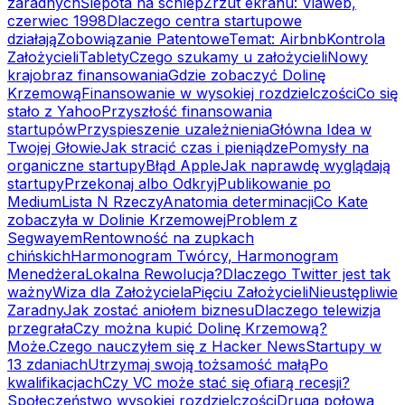
zaradnych
Ślepota na schlep
Zrzut ekranu: Viaweb,
czerwiec 1998
Dlaczego centra startupowe
działają
Zobowiązanie Patentowe
Temat: Airbnb
Kontrola
Założycieli
Tablety
Czego szukamy u założycieli
Nowy
krajobraz finansowania
Gdzie zobaczyć Dolinę
Krzemową
Finansowanie w wysokiej rozdzielczości
Co się
stało z Yahoo
Przyszłość finansowania
startupów
Przyspieszenie uzależnienia
Główna Idea w
Twojej Głowie
Jak stracić czas i pieniądze
Pomysły na
organiczne startupy
Błąd Apple
Jak naprawdę wyglądają
startupy
Przekonaj albo Odkryj
Publikowanie po
Medium
Lista N Rzeczy
Anatomia determinacji
Co Kate
zobaczyła w Dolinie Krzemowej
Problem z
Segwayem
Rentowność na zupkach
chińskich
Harmonogram Twórcy, Harmonogram
Menedżera
Lokalna Rewolucja?
Dlaczego Twitter jest tak
ważny
Wiza dla Założyciela
Pięciu Założycieli
Nieustępliwie
Zaradny
Jak zostać aniołem biznesu
Dlaczego telewizja
przegrała
Czy można kupić Dolinę Krzemową?
Może.
Czego nauczyłem się z Hacker News
Startupy w
13 zdaniach
Utrzymaj swoją tożsamość małą
Po
kwalifikacjach
Czy VC może stać się ofiarą recesji?
Społeczeństwo wysokiej rozdzielczości
Druga połowa