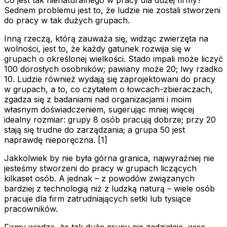
Sednem problemu jest to, że ludzie nie zostali stworzeni
do pracy w tak dużych grupach.
Inną rzeczą, którą zauważa się, widząc zwierzęta na
wolności, jest to, że każdy gatunek rozwija się w
grupach o określonej wielkości. Stado impali może liczyć
100 dorosłych osobników; pawiany może 20; lwy rzadko
10. Ludzie również wydają się zaprojektowani do pracy
w grupach, a to, co czytałem o łowcach-zbieraczach,
zgadza się z badaniami nad organizacjami i moim
własnym doświadczeniem, sugerując mniej więcej
idealny rozmiar: grupy 8 osób pracują dobrze; przy 20
stają się trudne do zarządzania; a grupa 50 jest
naprawdę nieporęczna. [1]
Jakkolwiek by nie była górna granica, najwyraźniej nie
jesteśmy stworzeni do pracy w grupach liczących
kilkaset osób. A jednak – z powodów związanych
bardziej z technologią niż z ludzką naturą – wiele osób
pracuje dla firm zatrudniających setki lub tysiące
pracowników.
Firmy wiedzą, że tak duże grupy nie zadziałają, więc