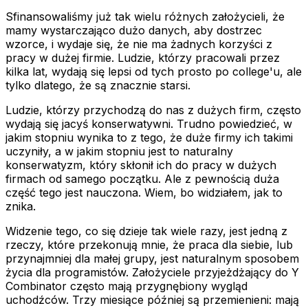
Sfinansowaliśmy już tak wielu różnych założycieli, że
mamy wystarczająco dużo danych, aby dostrzec
wzorce, i wydaje się, że nie ma żadnych korzyści z
pracy w dużej firmie. Ludzie, którzy pracowali przez
kilka lat, wydają się lepsi od tych prosto po college'u, ale
tylko dlatego, że są znacznie starsi.
Ludzie, którzy przychodzą do nas z dużych firm, często
wydają się jacyś konserwatywni. Trudno powiedzieć, w
jakim stopniu wynika to z tego, że duże firmy ich takimi
uczyniły, a w jakim stopniu jest to naturalny
konserwatyzm, który skłonił ich do pracy w dużych
firmach od samego początku. Ale z pewnością duża
część tego jest nauczona. Wiem, bo widziałem, jak to
znika.
Widzenie tego, co się dzieje tak wiele razy, jest jedną z
rzeczy, które przekonują mnie, że praca dla siebie, lub
przynajmniej dla małej grupy, jest naturalnym sposobem
życia dla programistów. Założyciele przyjeżdżający do Y
Combinator często mają przygnębiony wygląd
uchodźców. Trzy miesiące później są przemienieni: mają