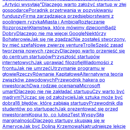
„Artyści wysyłają”
Dlaczego warto założyć startup w złej
gospodarce
Poradnik przetrwania w pozyskiwaniu
funduszy
Firma zarządzająca przedsiębiorstwami z
poolingiem ryzyka
Miasta i Ambicja
Rozłączanie
Rozproszeń
Kłamstwa, które mówimy dzieciom
Bądź
Dobry
Dlaczego nie ma więcej Google
Niektórzy
Bohaterowie
Jak się nie zgadzać
Nie zostałeś stworzony,
by mieć szefa
Nowe zwierzę venture
Trolle
Sześć zasad
tworzenia nowych rzeczy
Dlaczego warto przenieść się
do centrum startupów
Przyszłość startupów
internetowych
Jak uprawiać filozofię
Wiadomości z
frontu
Jak nie umrzeć
Utrzymanie programu w
głowie
Rzeczy
Równanie Kapitałowe
Alternatywna teoria
związków zawodowych
Przewodnik hakera po
inwestorach
Dwa rodzaje oceniania
Microsoft
umarł
Dlaczego nie nie zakładać startupu
Czy warto być
mądrym?
Ucząc się od założycieli
Jak sztuka może być
dobra
18 błędów, które zabijają startupy
Przewodnik dla
studentów po startupach
Jak prezentować się przed
inwestorami
Kopiuj to, co lubisz
Test Wyspy
Siła
marginalności
Dlaczego startupy skupiają się w
Ameryce
Jak być Doliną Krzemową
Najtrudniejsze lekcje