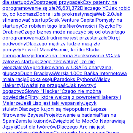
dla startupów
Dostrzegaj przypadek
Czy patenty na
oprogramowanie są złe?
6,631,372
Dlaczego YC
Jak robić
to, co kochasz
Dobra i zła prokrastynacja
Web 2.0
Jak
sfinansować startup
Ścisk Venture Capital
Pomysły na
startupy
Co robiłem tego lata
Nierówności i Ryzyko
Po
Drabinie
Czego biznes może nauczyć się od otwartego
oprogramowania
Zatrudnienie jest przestarzałe
Okręt
podwodny
Dlaczego mądrzy ludzie mają złe
pomysły
Powrót Maca
Pisanie, krótko
Studia
licencjackie
Zjednoczona Teoria Sucksowania VC
Jak
założyć startup
Czego żałowałbyś, że nie
wiedziałeś
Wyprodukowano w USA
To charyzma,
głupcze
Duch Bradleya
Wersja 1.0
Co Bańka Internetowa
miała rację
Epoka eseju
Paradoks Pythona
Wielcy
Hakerzy
Uważaj na przepaść
Jak tworzyć
bogactwo
Słowo "Hacker"
Czego nie można
powiedzieć
Filtry, które walczą z powrotem
Hakerzy i
Malarze
Jeśli Lisp jest taki wspaniały
Język
stuletni
Dlaczego kujoni są niepopularni
Lepsze
filtrowanie Bayesa
Projektowanie a badania
Plan na
Spam
Zemsta kujonów
Zwięzłość to Moc
Co Naprawiają
Języki
Gust dla twórców
Dlaczego Arc nie jest
szczególnie obiektowy
Co czyniło Lispa innym
Druga