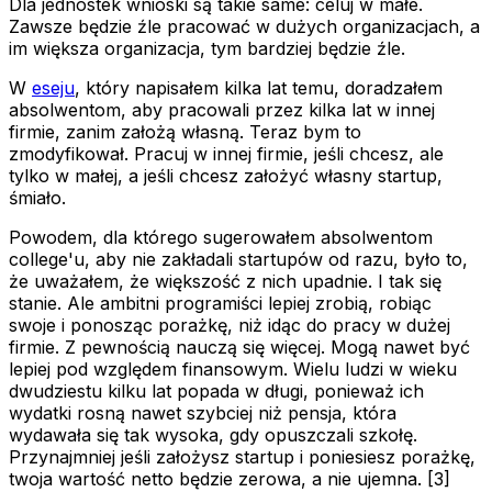
Dla jednostek wnioski są takie same: celuj w małe.
Zawsze będzie źle pracować w dużych organizacjach, a
im większa organizacja, tym bardziej będzie źle.
W
eseju
, który napisałem kilka lat temu, doradzałem
absolwentom, aby pracowali przez kilka lat w innej
firmie, zanim założą własną. Teraz bym to
zmodyfikował. Pracuj w innej firmie, jeśli chcesz, ale
tylko w małej, a jeśli chcesz założyć własny startup,
śmiało.
Powodem, dla którego sugerowałem absolwentom
college'u, aby nie zakładali startupów od razu, było to,
że uważałem, że większość z nich upadnie. I tak się
stanie. Ale ambitni programiści lepiej zrobią, robiąc
swoje i ponosząc porażkę, niż idąc do pracy w dużej
firmie. Z pewnością nauczą się więcej. Mogą nawet być
lepiej pod względem finansowym. Wielu ludzi w wieku
dwudziestu kilku lat popada w długi, ponieważ ich
wydatki rosną nawet szybciej niż pensja, która
wydawała się tak wysoka, gdy opuszczali szkołę.
Przynajmniej jeśli założysz startup i poniesiesz porażkę,
twoja wartość netto będzie zerowa, a nie ujemna. [3]