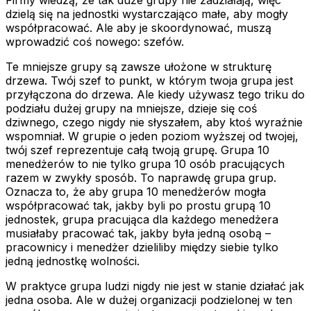
dzielą się na jednostki wystarczająco małe, aby mogły
współpracować. Ale aby je skoordynować, muszą
wprowadzić coś nowego: szefów.
Te mniejsze grupy są zawsze ułożone w strukturę
drzewa. Twój szef to punkt, w którym twoja grupa jest
przyłączona do drzewa. Ale kiedy używasz tego triku do
podziału dużej grupy na mniejsze, dzieje się coś
dziwnego, czego nigdy nie słyszałem, aby ktoś wyraźnie
wspomniał. W grupie o jeden poziom wyższej od twojej,
twój szef reprezentuje całą twoją grupę. Grupa 10
menedżerów to nie tylko grupa 10 osób pracujących
razem w zwykły sposób. To naprawdę grupa grup.
Oznacza to, że aby grupa 10 menedżerów mogła
współpracować tak, jakby byli po prostu grupą 10
jednostek, grupa pracująca dla każdego menedżera
musiałaby pracować tak, jakby była jedną osobą –
pracownicy i menedżer dzieliliby między siebie tylko
jedną jednostkę wolności.
W praktyce grupa ludzi nigdy nie jest w stanie działać jak
jedna osoba. Ale w dużej organizacji podzielonej w ten