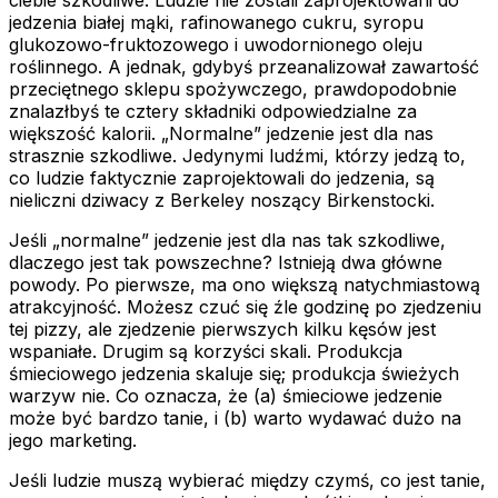
jedzenia białej mąki, rafinowanego cukru, syropu
glukozowo-fruktozowego i uwodornionego oleju
roślinnego. A jednak, gdybyś przeanalizował zawartość
przeciętnego sklepu spożywczego, prawdopodobnie
znalazłbyś te cztery składniki odpowiedzialne za
większość kalorii. „Normalne” jedzenie jest dla nas
strasznie szkodliwe. Jedynymi ludźmi, którzy jedzą to,
co ludzie faktycznie zaprojektowali do jedzenia, są
nieliczni dziwacy z Berkeley noszący Birkenstocki.
Jeśli „normalne” jedzenie jest dla nas tak szkodliwe,
dlaczego jest tak powszechne? Istnieją dwa główne
powody. Po pierwsze, ma ono większą natychmiastową
atrakcyjność. Możesz czuć się źle godzinę po zjedzeniu
tej pizzy, ale zjedzenie pierwszych kilku kęsów jest
wspaniałe. Drugim są korzyści skali. Produkcja
śmieciowego jedzenia skaluje się; produkcja świeżych
warzyw nie. Co oznacza, że (a) śmieciowe jedzenie
może być bardzo tanie, i (b) warto wydawać dużo na
jego marketing.
Jeśli ludzie muszą wybierać między czymś, co jest tanie,