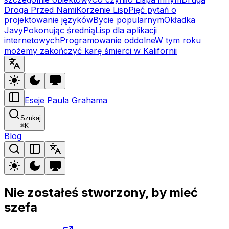
Droga Przed Nami
Korzenie Lisp
Pięć pytań o
projektowanie języków
Bycie popularnym
Okładka
Javy
Pokonując średnią
Lisp dla aplikacji
internetowych
Programowanie oddolne
W tym roku
możemy zakończyć karę śmierci w Kalifornii
Eseje Paula Grahama
Szukaj
⌘
K
Blog
Nie zostałeś stworzony, by mieć
szefa