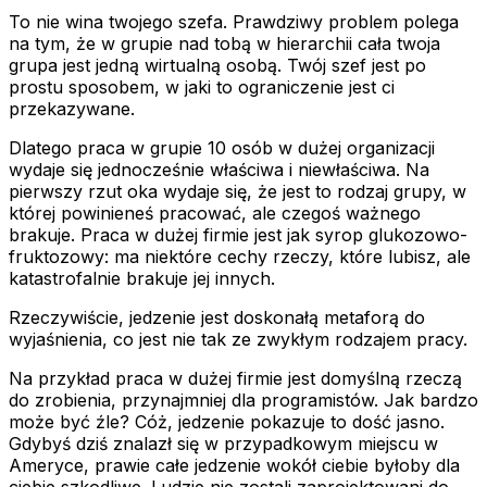
To nie wina twojego szefa. Prawdziwy problem polega
na tym, że w grupie nad tobą w hierarchii cała twoja
grupa jest jedną wirtualną osobą. Twój szef jest po
prostu sposobem, w jaki to ograniczenie jest ci
przekazywane.
Dlatego praca w grupie 10 osób w dużej organizacji
wydaje się jednocześnie właściwa i niewłaściwa. Na
pierwszy rzut oka wydaje się, że jest to rodzaj grupy, w
której powinieneś pracować, ale czegoś ważnego
brakuje. Praca w dużej firmie jest jak syrop glukozowo-
fruktozowy: ma niektóre cechy rzeczy, które lubisz, ale
katastrofalnie brakuje jej innych.
Rzeczywiście, jedzenie jest doskonałą metaforą do
wyjaśnienia, co jest nie tak ze zwykłym rodzajem pracy.
Na przykład praca w dużej firmie jest domyślną rzeczą
do zrobienia, przynajmniej dla programistów. Jak bardzo
może być źle? Cóż, jedzenie pokazuje to dość jasno.
Gdybyś dziś znalazł się w przypadkowym miejscu w
Ameryce, prawie całe jedzenie wokół ciebie byłoby dla
ciebie szkodliwe. Ludzie nie zostali zaprojektowani do