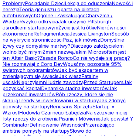
Problemy
Posiadanie Dzieci
Lekcja do oduczenia
Nowość i
herezja
Teoria geniuszu oparta na biletach
autobusowych
Ogólne i Zaskakujące
Charyzma /
Władza
Ryzyko odkrycia
Jak uczynić Pittsburgh
ośrodkiem startupowym
Życie jest krótkie
Nierówności
ekonomiczne
Refragmentacja
Jessica Livingston
Sposób
na wykrycie stronniczości
Pisz, jak mówisz
Domyślnie
żywy czy domyślnie martwy?
Dlaczego założycielom
wolno być miłymi
Zmień nazwę
Jakim Microsoftem jest
ten Altair Basic?
Zasada Ronco
Co nie wydaje się pracą?
Nie rozmawiaj z Corp Dev
Wpuśćmy pozostałe 95%
świetnych programistów
Jak być ekspertem w
zmieniającym się świecie
Jak wiesz
Fatalny
uścisk
Nieprzyjemni ludzie zawodzą
Przed Startupem
Jak
pozyskać kapitał
Dynamika stadna inwestorów
Jak
przekonać inwestorów
Rób rzeczy, które się nie
skalują
Trendy w inwestowaniu w startupy
Jak zdobyć
pomysły na startupy
Renesans Sprzętu
Startup =
Wzrost
Hodowla Czarnego Łabędzia
Na szczycie mojej
listy rzeczy do zrobienia
Pisanie i Mówienie
Jak powstał Y
Combinator
Definiowanie Własności
Przerażająco
ambitne pomysły na startupy
Słowo do