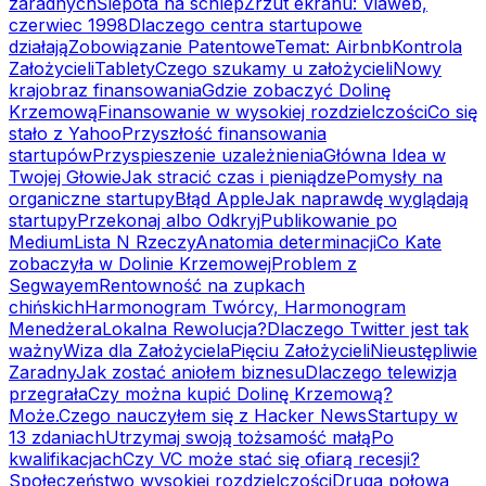
zaradnych
Ślepota na schlep
Zrzut ekranu: Viaweb,
czerwiec 1998
Dlaczego centra startupowe
działają
Zobowiązanie Patentowe
Temat: Airbnb
Kontrola
Założycieli
Tablety
Czego szukamy u założycieli
Nowy
krajobraz finansowania
Gdzie zobaczyć Dolinę
Krzemową
Finansowanie w wysokiej rozdzielczości
Co się
stało z Yahoo
Przyszłość finansowania
startupów
Przyspieszenie uzależnienia
Główna Idea w
Twojej Głowie
Jak stracić czas i pieniądze
Pomysły na
organiczne startupy
Błąd Apple
Jak naprawdę wyglądają
startupy
Przekonaj albo Odkryj
Publikowanie po
Medium
Lista N Rzeczy
Anatomia determinacji
Co Kate
zobaczyła w Dolinie Krzemowej
Problem z
Segwayem
Rentowność na zupkach
chińskich
Harmonogram Twórcy, Harmonogram
Menedżera
Lokalna Rewolucja?
Dlaczego Twitter jest tak
ważny
Wiza dla Założyciela
Pięciu Założycieli
Nieustępliwie
Zaradny
Jak zostać aniołem biznesu
Dlaczego telewizja
przegrała
Czy można kupić Dolinę Krzemową?
Może.
Czego nauczyłem się z Hacker News
Startupy w
13 zdaniach
Utrzymaj swoją tożsamość małą
Po
kwalifikacjach
Czy VC może stać się ofiarą recesji?
Społeczeństwo wysokiej rozdzielczości
Druga połowa