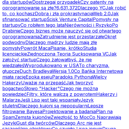
dla startupów
Dostrzegaj przypadek
Czy patenty na
oprogramowanie są złe?
6,631,372
Dlaczego YC
Jak robić
to, co kochasz
Dobra i zła prokrastynacja
Web 2.0
Jak
sfinansować startup
Ścisk Venture Capital
Pomysły na
startupy
Co robiłem tego lata
Nierówności i Ryzyko
Po
Drabinie
Czego biznes może nauczyć się od otwartego
oprogramowania
Zatrudnienie jest przestarzałe
Okręt
podwodny
Dlaczego mądrzy ludzie mają złe
pomysły
Powrót Maca
Pisanie, krótko
Studia
licencjackie
Zjednoczona Teoria Sucksowania VC
Jak
założyć startup
Czego żałowałbyś, że nie
wiedziałeś
Wyprodukowano w USA
To charyzma,
głupcze
Duch Bradleya
Wersja 1.0
Co Bańka Internetowa
miała rację
Epoka eseju
Paradoks Pythona
Wielcy
Hakerzy
Uważaj na przepaść
Jak tworzyć
bogactwo
Słowo "Hacker"
Czego nie można
powiedzieć
Filtry, które walczą z powrotem
Hakerzy i
Malarze
Jeśli Lisp jest taki wspaniały
Język
stuletni
Dlaczego kujoni są niepopularni
Lepsze
filtrowanie Bayesa
Projektowanie a badania
Plan na
Spam
Zemsta kujonów
Zwięzłość to Moc
Co Naprawiają
Języki
Gust dla twórców
Dlaczego Arc nie jest
szczególnie obiektowy
Co czyniło Lispa innym
Druga