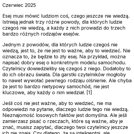
Czerwiec 2025
Esej musi mówić ludziom coś, czego jeszcze nie wiedzą.
Istnieją jednak trzy różne powody, dla których ludzie
czegoś nie wiedzą, a każdy z nich prowadzi do trzech
bardzo różnych rodzajów esejów.
Jednym z powodów, dla których ludzie czegoś nie
wiedzą, jest to, że nie jest to ważne, aby to wiedzieć. Nie
oznacza to, że będzie to zły esej. Na przykład, można
napisać dobry esej o konkretnym modelu samochodu.
Czytelnicy dowiedzieliby się czegoś z niego. Dodałoby to
do ich obrazu świata. Dla garstki czytelników mogłoby
to nawet wywołać pewnego rodzaju olśnienie. Ale chyba
że jest to bardzo nietypowy samochód, nie jest
kluczowe, aby każdy o nim wiedział. [1]
Jeśli coś nie jest ważne, aby to wiedzieć, nie ma
odpowiedzi na pytanie, dlaczego ludzie tego nie wiedzą.
Nieznajomość losowych faktów jest domyślna. Ale jeśli
zamierzasz pisać o rzeczach, które
są
ważne, aby je
znać, musisz zapytać, dlaczego twoi czytelnicy jeszcze
ich nie znają. Czy dlatego, że są inteligentni, ale