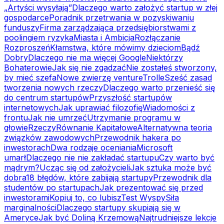
„Artyści wysyłają”
Dlaczego warto założyć startup w złej
gospodarce
Poradnik przetrwania w pozyskiwaniu
funduszy
Firma zarządzająca przedsiębiorstwami z
poolingiem ryzyka
Miasta i Ambicja
Rozłączanie
Rozproszeń
Kłamstwa, które mówimy dzieciom
Bądź
Dobry
Dlaczego nie ma więcej Google
Niektórzy
Bohaterowie
Jak się nie zgadzać
Nie zostałeś stworzony,
by mieć szefa
Nowe zwierzę venture
Trolle
Sześć zasad
tworzenia nowych rzeczy
Dlaczego warto przenieść się
do centrum startupów
Przyszłość startupów
internetowych
Jak uprawiać filozofię
Wiadomości z
frontu
Jak nie umrzeć
Utrzymanie programu w
głowie
Rzeczy
Równanie Kapitałowe
Alternatywna teoria
związków zawodowych
Przewodnik hakera po
inwestorach
Dwa rodzaje oceniania
Microsoft
umarł
Dlaczego nie nie zakładać startupu
Czy warto być
mądrym?
Ucząc się od założycieli
Jak sztuka może być
dobra
18 błędów, które zabijają startupy
Przewodnik dla
studentów po startupach
Jak prezentować się przed
inwestorami
Kopiuj to, co lubisz
Test Wyspy
Siła
marginalności
Dlaczego startupy skupiają się w
Ameryce
Jak być Doliną Krzemową
Najtrudniejsze lekcje