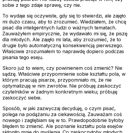
sobie z tego zdaje sprawę, czy nie.
To wydaje się oczywiste, gdy się to stwierdzi, ale zajęło
mi dużo czasu, aby to zrozumieć. Wiedziałem, że chcę
pisać dla inteligentnych ludzi o ważnych tematach.
Zauważyłem empirycznie, że wydawało mi się, że piszę
dla młodych. Ale zajęło mi lata, aby zrozumieć, że to
drugie było automatyczną konsekwencją pierwszego.
Właściwie zrozumiałem to naprawdę dopiero podczas
pisania tego eseju.
Skoro już to wiem, czy powinienem coś zmienić? Nie
sądzę. Właściwie przypomnienie sobie kształtu pola, w
którym pracują pisarze, przypomniało mi, że nie
optymalizuję w nim zwrotów. Nie próbuję zaskoczyć
czytelników w żadnym konkretnym wieku; próbuję
zaskoczyć siebie.
Sposób, w jaki zazwyczaj decyduję, o czym pisać,
polega na podążaniu za ciekawością. Zauważam coś
nowego i zagłębiam się w to. Prawdopodobnie byłoby
błędem to zmienić. Ale poznanie kształtu pola esejów
skłoniło mnie do myślenia. Co zaskoczyłoby młodych