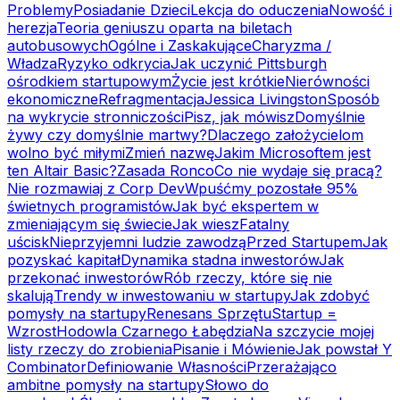
Problemy
Posiadanie Dzieci
Lekcja do oduczenia
Nowość i
herezja
Teoria geniuszu oparta na biletach
autobusowych
Ogólne i Zaskakujące
Charyzma /
Władza
Ryzyko odkrycia
Jak uczynić Pittsburgh
ośrodkiem startupowym
Życie jest krótkie
Nierówności
ekonomiczne
Refragmentacja
Jessica Livingston
Sposób
na wykrycie stronniczości
Pisz, jak mówisz
Domyślnie
żywy czy domyślnie martwy?
Dlaczego założycielom
wolno być miłymi
Zmień nazwę
Jakim Microsoftem jest
ten Altair Basic?
Zasada Ronco
Co nie wydaje się pracą?
Nie rozmawiaj z Corp Dev
Wpuśćmy pozostałe 95%
świetnych programistów
Jak być ekspertem w
zmieniającym się świecie
Jak wiesz
Fatalny
uścisk
Nieprzyjemni ludzie zawodzą
Przed Startupem
Jak
pozyskać kapitał
Dynamika stadna inwestorów
Jak
przekonać inwestorów
Rób rzeczy, które się nie
skalują
Trendy w inwestowaniu w startupy
Jak zdobyć
pomysły na startupy
Renesans Sprzętu
Startup =
Wzrost
Hodowla Czarnego Łabędzia
Na szczycie mojej
listy rzeczy do zrobienia
Pisanie i Mówienie
Jak powstał Y
Combinator
Definiowanie Własności
Przerażająco
ambitne pomysły na startupy
Słowo do