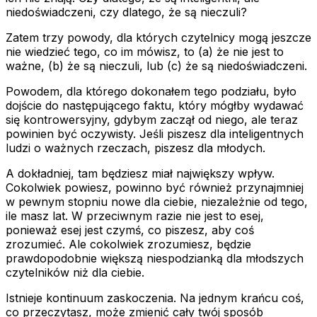
niedoświadczeni, czy dlatego, że są nieczuli?
Zatem trzy powody, dla których czytelnicy mogą jeszcze
nie wiedzieć tego, co im mówisz, to (a) że nie jest to
ważne, (b) że są nieczuli, lub (c) że są niedoświadczeni.
Powodem, dla którego dokonałem tego podziału, było
dojście do następującego faktu, który mógłby wydawać
się kontrowersyjny, gdybym zaczął od niego, ale teraz
powinien być oczywisty. Jeśli piszesz dla inteligentnych
ludzi o ważnych rzeczach, piszesz dla młodych.
A dokładniej, tam będziesz miał największy wpływ.
Cokolwiek powiesz, powinno być również przynajmniej
w pewnym stopniu nowe dla ciebie, niezależnie od tego,
ile masz lat. W przeciwnym razie nie jest to esej,
ponieważ esej jest czymś, co piszesz, aby coś
zrozumieć. Ale cokolwiek zrozumiesz, będzie
prawdopodobnie większą niespodzianką dla młodszych
czytelników niż dla ciebie.
Istnieje kontinuum zaskoczenia. Na jednym krańcu coś,
co przeczytasz, może zmienić cały twój sposób