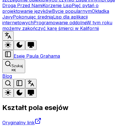
Droga Przed Nami
Korzenie Lisp
Pięć pytań o
projektowanie języków
Bycie popularnym
Okładka
Javy
Pokonując średnią
Lisp dla aplikacji
internetowych
Programowanie oddolne
W tym roku
możemy zakończyć karę śmierci w Kalifornii
Eseje Paula Grahama
Szukaj
⌘
K
Blog
Kształt pola esejów
Oryginalny link