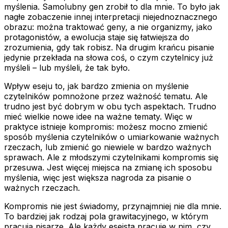
myślenia.
Samolubny gen
zrobił to dla mnie. To było jak
nagłe zobaczenie innej interpretacji niejednoznacznego
obrazu: można traktować geny, a nie organizmy, jako
protagonistów, a ewolucja staje się łatwiejsza do
zrozumienia, gdy tak robisz. Na drugim krańcu pisanie
jedynie przekłada na słowa coś, o czym czytelnicy już
myśleli – lub myśleli, że tak było.
Wpływ eseju to, jak bardzo zmienia on myślenie
czytelników pomnożone przez ważność tematu. Ale
trudno jest być dobrym w obu tych aspektach. Trudno
mieć wielkie nowe idee na ważne tematy. Więc w
praktyce istnieje kompromis: możesz mocno zmienić
sposób myślenia czytelników o umiarkowanie ważnych
rzeczach, lub zmienić go niewiele w bardzo ważnych
sprawach. Ale z młodszymi czytelnikami kompromis się
przesuwa. Jest więcej miejsca na zmianę ich sposobu
myślenia, więc jest większa nagroda za pisanie o
ważnych rzeczach.
Kompromis nie jest świadomy, przynajmniej nie dla mnie.
To bardziej jak rodzaj pola grawitacyjnego, w którym
pracują pisarze. Ale każdy eseista pracuje w nim, czy