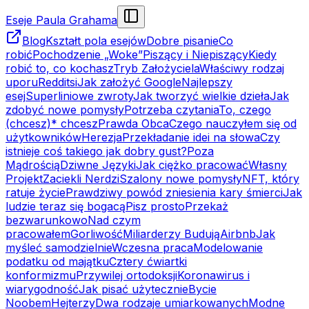
Eseje Paula Grahama
Blog
Kształt pola esejów
Dobre pisanie
Co
robić
Pochodzenie „Woke”
Piszący i Niepiszący
Kiedy
robić to, co kochasz
Tryb Założyciela
Właściwy rodzaj
uporu
Redditsi
Jak założyć Google
Najlepszy
esej
Superliniowe zwroty
Jak tworzyć wielkie dzieła
Jak
zdobyć nowe pomysły
Potrzeba czytania
To, czego
(chcesz)* chcesz
Prawda Obca
Czego nauczyłem się od
użytkowników
Herezja
Przekładanie idei na słowa
Czy
istnieje coś takiego jak dobry gust?
Poza
Mądrością
Dziwne Języki
Jak ciężko pracować
Własny
Projekt
Zaciekli Nerdzi
Szalony nowe pomysły
NFT, który
ratuje życie
Prawdziwy powód zniesienia kary śmierci
Jak
ludzie teraz się bogacą
Pisz prosto
Przekaż
bezwarunkowo
Nad czym
pracowałem
Gorliwość
Miliarderzy Budują
Airbnb
Jak
myśleć samodzielnie
Wczesna praca
Modelowanie
podatku od majątku
Cztery ćwiartki
konformizmu
Przywilej ortodoksji
Koronawirus i
wiarygodność
Jak pisać użytecznie
Bycie
Noobem
Hejterzy
Dwa rodzaje umiarkowanych
Modne