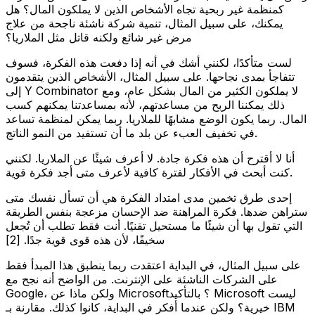
كمنظمة غير ربحية تجاه الأشخاص الذين لا يملكون المال؟ هل
يمكنك، على سبيل المثال، تنمية شركة ناشئة ناجحة من علاج
مرض غير شائع ولكنه قاتل مثل الملاريا؟
لست متأكدًا، لكنني أشك في أنه إذا دفعت هذه الفكرة، فسوف
تتفاجأ بمدى نجاحها. على سبيل المثال، الأشخاص الذين يتقدمون
إلى Y Combinator لا يملكون الكثير من المال بشكل عام، ومع
ذلك يمكننا الربح من مساعدتهم، لأنه بمساعدتنا يمكنهم كسب
المال. ربما يكون الوضع مشابهًا للملاريا. ربما يمكن لمنظمة تساعد
في تخفيف العبء عن بلد ما أن تستفيد من النمو الناتج.
أنا لا أقترح أن هذه فكرة جادة. لا أعرف شيئًا عن الملاريا. لكنني
كنت أبحث في الأفكار لفترة كافية لأعرف متى أجد فكرة قوية.
إحدى طرق تخمين مدى امتداد الفكرة هي أن تسأل نفسك متى
ستراهن ضدها. فكرة المراهنة ضد الإحسان مزعجة بنفس الطريقة
التي تقول بها أن شيئًا ما مستحيل تقنيًا. أنت فقط تطلب أن تُجعل
سخيفًا، لأن هذه قوى قوية جدًا. [2]
على سبيل المثال، في البداية اعتقدت ربما ينطبق هذا المبدأ فقط
على الشركات الناشئة على الإنترنت. من الواضح أنه نجح مع
Google، ولكن ماذا عن Microsoft؟ بالتأكيد Microsoft ليست
خيرية؟ ولكن عندما أفكر في البداية، كانوا كذلك. مقارنة بـ IBM