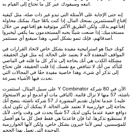
اتبعه وسيقودك عبر كل ما تحتاج إلى القيام به.
إنه حتى الإجابة على الأسئلة التي تبدو غير ذات صلة، مثل كيفية
إقناع المستثمرين بمنحك المال. إذا كنت بائعًا جيدًا، يمكنك محاولة
إقناعهم بذلك. ولكن الطريق الأكثر موثوقية هو إقناعهم من خلال
مستخدميك: إذا صنعت شيئًا يحبه المستخدمون بما يكفي ليخبروا
أصدقائهم، فإنك تنمو بشكل أسي، وهذا سيقنع أي مستثمر.
كونك جيدًا هو استراتيجية مفيدة بشكل خاص لاتخاذ القرارات في
المواقف المعقدة لأنه لا يعتمد على الحالة. إنه مثل قول الحقيقة.
مشكلة الكذب هي أنك بحاجة إلى تذكر كل ما قلته في الماضي
للتأكد من أنك لا تتناقض مع نفسك. إذا قلت الحقيقة، فلن تحتاج
إلى تذكر أي شيء، وهذا خاصية مفيدة حقًا في المجالات التي
تحدث فيها الأشياء بسرعة.
على سبيل المثال، استثمرت Y Combinator الآن في 80 شركة
ناشئة، 57 منها لا تزال قائمة. (الباقي مات أو اندمج أو تم الاستحواذ
عليه.) عندما تحاول تقديم المشورة لـ 57 شركة ناشئة، يتضح أنك
بحاجة إلى خوارزمية لا تعتمد على الحالة. لا يمكنك أن تكون لديك
دوافع خفية عندما يكون لديك 57 شيئًا يحدث في وقت واحد، لأنك
لا تستطيع تذكرها. لذا فإن قاعدتنا هي فقط فعل كل ما هو أفضل
للمؤسسين. ليس لأننا خيرون بشكل خاص، ولكن لأنها الخوارزمية
الوحيدة التي تعمل بهذا الحجم.