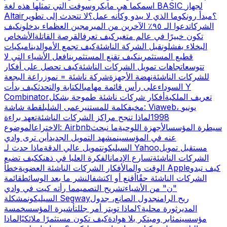
اسمك
ما هي مايكروسوفت التي تمثلها هذه لغة BASIC لجهاز
Altair؟
مبدأ رونكو
ما الذي لا يبدو وكأنه عمل؟
لا تتحدث إلى تطوير
الشركات
دعوا الـ ٩٥٪ الآخرين من المبرمجين العظماء يدخلون
كيف
تكون خبيرًا في عالم متغير
كيف تعرف
القرصة القاتلة
الأشخاص
البخلاء يفشلون
قبل الشركة الناشئة
كيف تجمع الأموال
ديناميكيات
قطيع المستثمرين
كيف تقنع المستثمرين
افعل الأشياء التي لا
تتوسع
اتجاهات تمويل الشركات الناشئة
كيف تحصل على أفكار
للشركات الناشئة
نهضة الأجهزة
شركة ناشئة = نمو
زراعة البجعة
السوداء
على رأس قائمة مهامي
الكتابة والتحدث
كيف بدأت Y
تعريف الملكية
أفكار شركات ناشئة طموحة بشكل
Combinator
مخيف
كلمة للمستنير
عمى الشلب
لقطة شاشة: Viaweb، يونيو
1998
لماذا تنجح مراكز الشركات الناشئة
تعهد براءة
سيطرة المؤسس
الأجهزة اللوحية
ما نبحث
الموضوع: Airbnb
الاختراع
عنه في المؤسسين
مشهد التمويل الجديد
أين ترى وادي
مستقبل تمويل
ماذا حدث لـ Yahoo
السيليكون
تمويل عالي الدقة
الشركات الناشئة
تسارع الإدمان
الفكرة العليا في ذهنك
كيف تضيع
كيف تبدو
خطأ Apple
الوقت والمال
أفكار الشركات الناشئة العضوية
الشركات الناشئة حقًا
أقنع أو اكتشف
النشر ما بعد الوسائط
قائمة
"ن" من الأشياء
تشريح التصميم
ما رأته كيت في وادي
ربح الرامن
جدول الصانع، جدول
مشكلة Segway
السيليكون
المدير
ثورة محلية؟
لماذا تويتر أمر جلل
تأشيرة المؤسس
خمسة
مؤسسين
مثابر ومبتكر بلا هوادة
كيف تكون مستثمرًا ملائكيًا
لماذا