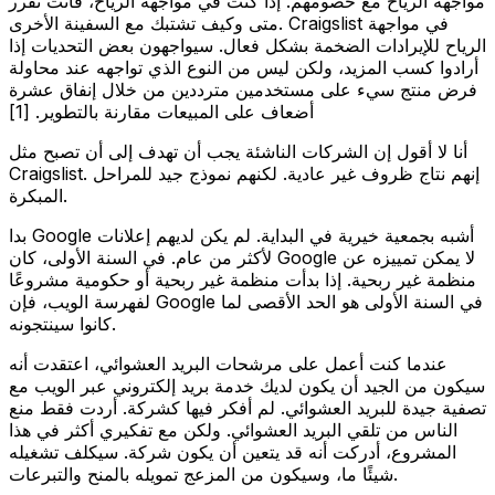
مواجهة الرياح مع خصومهم. إذا كنت في مواجهة الرياح، فأنت تقرر
متى وكيف تشتبك مع السفينة الأخرى. Craigslist في مواجهة
الرياح للإيرادات الضخمة بشكل فعال. سيواجهون بعض التحديات إذا
أرادوا كسب المزيد، ولكن ليس من النوع الذي تواجهه عند محاولة
فرض منتج سيء على مستخدمين مترددين من خلال إنفاق عشرة
أضعاف على المبيعات مقارنة بالتطوير. [1]
أنا لا أقول إن الشركات الناشئة يجب أن تهدف إلى أن تصبح مثل
Craigslist. إنهم نتاج ظروف غير عادية. لكنهم نموذج جيد للمراحل
المبكرة.
بدا Google أشبه بجمعية خيرية في البداية. لم يكن لديهم إعلانات
لأكثر من عام. في السنة الأولى، كان Google لا يمكن تمييزه عن
منظمة غير ربحية. إذا بدأت منظمة غير ربحية أو حكومية مشروعًا
لفهرسة الويب، فإن Google في السنة الأولى هو الحد الأقصى لما
كانوا سينتجونه.
عندما كنت أعمل على مرشحات البريد العشوائي، اعتقدت أنه
سيكون من الجيد أن يكون لديك خدمة بريد إلكتروني عبر الويب مع
تصفية جيدة للبريد العشوائي. لم أفكر فيها كشركة. أردت فقط منع
الناس من تلقي البريد العشوائي. ولكن مع تفكيري أكثر في هذا
المشروع، أدركت أنه قد يتعين أن يكون شركة. سيكلف تشغيله
شيئًا ما، وسيكون من المزعج تمويله بالمنح والتبرعات.