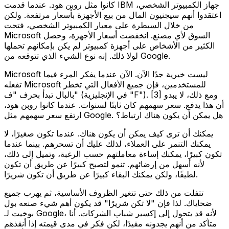
كانوا مثل روبن هود. عندما قدمت IBM جهاز الكمبيوتر الشخصي،
اعتقدوا أنهم سيجنيون المال من بيع الأجهزة بأسعار مرتفعة. ولكن
من خلال السيطرة على معيار الكمبيوتر الشخصي، فتحت
Microsoft السوق لأي مصنع. انخفضت أسعار الأجهزة، وحصل
الكثير من الأشخاص على أجهزة كمبيوتر لم يكن بإمكانهم تحملها
لولا ذلك. إنه نوع الشيء الذي تتوقعه من Google.
Microsoft ليست خيرية جدًا الآن. الآن عندما يفكر المرء فيما
تفعله Microsoft للمستخدمين، فإن جميع الأفعال التي تخطر
بالبال تبدأ بحرف "ف" (في الإنجليزية "F"). [3] ومع ذلك، لا يبدو
أن هذا يدفع. سعر سهمهم كان ثابتًا لسنوات. عندما كانوا روبن هود،
ارتفع سعر سهمهم مثل Google. هل يمكن أن يكون هناك ارتباط؟
يمكنك أن ترى كيف يمكن أن يكون هناك. عندما تكون صغيرًا، لا
يمكنك التنمر على العملاء، لذلك عليك أن تسحرهم. بينما عندما
تكون كبيرًا، يمكنك إساءة معاملتهم حسب الرغبة، وتميل إلى ذلك،
لأنه أسهل من إرضائهم. تنمو لتصبح كبيرًا عن طريق أن تكون
لطيفًا، ولكن يمكنك البقاء كبيرًا عن طريق أن تكون شريرًا.
تتفلت من ذلك حتى تتغير الظروف الأساسية، ثم يهرب جميع
ضحاياك. لذا فإن "لا تكن شريرًا" قد يكون أهم شيء صنعه بول
بوخيت لـ Google، لأنه قد يتحول إلى إكسير شباب الشركات. أنا
متأكد من أنهم يجدونه مقيدًا، لكن فكر في مدى قيمته إذا أنقذهم