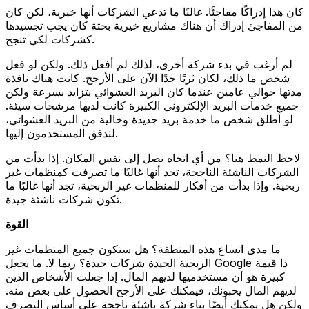
كان هذا إدراكًا مفاجئًا. غالبًا ما تدعي الشركات أنها خيرية، لكن كان
من المفاجئ إدراك أن هناك مشاريع خيرية بحتة كان يجب تجسيدها
كشركات لكي تنجح.
لم أرغب في بدء شركة أخرى، لذلك لم أفعل ذلك. ولكن لو فعل
شخص ما ذلك، لكان ثريًا جدًا الآن على الأرجح. كانت هناك نافذة
مدتها حوالي عامين عندما كان البريد العشوائي يتزايد بسرعة ولكن
جميع خدمات البريد الإلكتروني الكبيرة كانت لديها مرشحات سيئة.
لو أطلق شخص ما خدمة بريد جديدة وخالية من البريد العشوائي،
لتدفق المستخدمون إليها.
لاحظ النمط هنا؟ من أي اتجاه نصل إلى نفس المكان. إذا بدأت من
الشركات الناشئة الناجحة، تجد أنها غالبًا ما تصرفت كمنظمات غير
ربحية. وإذا بدأت من أفكار للمنظمات غير الربحية، تجد أنها غالبًا ما
تكون شركات ناشئة جيدة.
القوة
ما مدى اتساع هذه المنطقة؟ هل ستكون جميع المنظمات غير
الربحية الجيدة شركات جيدة؟ ربما لا. ما يجعل Google ذا قيمة
كبيرة هو أن مستخدميها لديهم المال. إذا جعلت الأشخاص الذين
لديهم المال يحبونك، فيمكنك على الأرجح الحصول على بعض منه.
ولكن هل يمكنك أيضًا بناء شركة ناشئة ناجحة على أساس التصرف