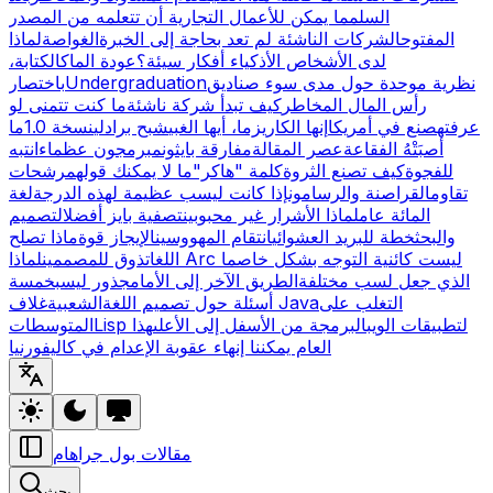
السلم
ما يمكن للأعمال التجارية أن تتعلمه من المصدر
المفتوح
الشركات الناشئة لم تعد بحاجة إلى الخبرة
الغواصة
لماذا
لدى الأشخاص الأذكياء أفكار سيئة؟
عودة الماك
الكتابة،
نظرية موحدة حول مدى سوء صناديق
Undergraduation
باختصار
رأس المال المخاطر
كيف تبدأ شركة ناشئة
ما كنت تتمنى لو
عرفته
صنع في أمريكا
إنها الكاريزما، أيها الغبي
شبح برادلي
نسخة 1.0
ما
أصبَتْهُ الفقاعة
عصر المقالة
مفارقة بايثون
مبرمجون عظماء
انتبه
للفجوة
كيف تصنع الثروة
كلمة "هاكر"
ما لا يمكنك قوله
مرشحات
تقاوم
القراصنة والرسامون
إذا كانت ليسب عظيمة لهذه الدرجة
لغة
المائة عام
لماذا الأشرار غير محبوبين
تصفية بايز أفضل
التصميم
والبحث
خطة للبريد العشوائي
انتقام المهووسين
الإيجاز قوة
ماذا تصلح
لماذا Arc ليست كائنية التوجه بشكل خاص
ما
اللغات
ذوق للمصممين
الذي جعل لسب مختلفة
الطريق الآخر إلى الأمام
جذور ليسب
خمسة
التغلب على
غلاف Java
أسئلة حول تصميم اللغة
الشعبية
Lisp لتطبيقات الويب
البرمجة من الأسفل إلى الأعلى
هذا
المتوسطات
العام يمكننا إنهاء عقوبة الإعدام في كاليفورنيا
مقالات بول جراهام
بحث