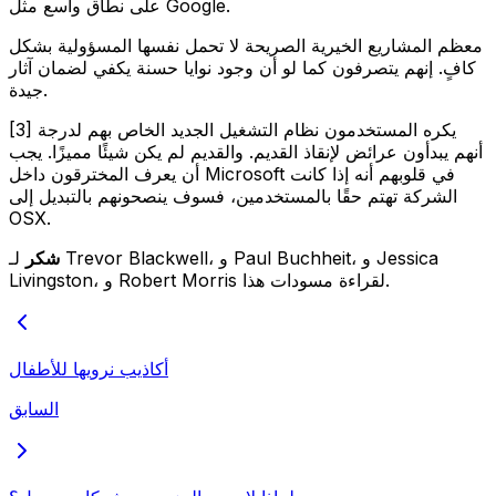
على نطاق واسع مثل Google.
معظم المشاريع الخيرية الصريحة لا تحمل نفسها المسؤولية بشكل
كافٍ. إنهم يتصرفون كما لو أن وجود نوايا حسنة يكفي لضمان آثار
جيدة.
[3] يكره المستخدمون نظام التشغيل الجديد الخاص بهم لدرجة
أنهم يبدأون عرائض لإنقاذ القديم. والقديم لم يكن شيئًا مميزًا. يجب
أن يعرف المخترقون داخل Microsoft في قلوبهم أنه إذا كانت
الشركة تهتم حقًا بالمستخدمين، فسوف ينصحونهم بالتبديل إلى
OSX.
شكر
لـ Trevor Blackwell، و Paul Buchheit، و Jessica
Livingston، و Robert Morris لقراءة مسودات هذا.
أكاذيب نرويها للأطفال
السابق