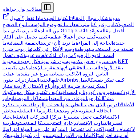
مقالات بول جراهام
مدونة
شكل مجال المقالات
الكتابة الجيدة
ماذا تفعل؟
أصول
الصحوة
كتاب وغير كتاب
متى تفعل ما تحب
وضع المؤسس
النوع الصحيح
أفضل مقالة
عوائد فائقة
كيف تبدأ Google
من العناد
عائلة ريديت
الخطية
كيف تنجز أعمالاً عظيمة
كيف تحصل على أفكار
جديدة
الحاجة إلى القراءة
ما تريد (أن) تريده
الحقيقة الفضائية
ما
تعلمته من المستخدمين
هرطقة
وضع الأفكار في كلمات
هل يوجد شيء
اسمه الذوق الرفيع؟
ما وراء الذكاء
لغات غريبة
كيف تعمل
NFT
بجد
مشروع خاص بك
مهووسون شرسون
أفكار جديدة مجنونة
ينقذ الأرواح
السبب الحقيقي لإنهاء عقوبة الإعدام
كيف يكتسب
الناس الثروة الآن
اكتب ببساطة
تبرع غير مقيد
ما عملت
كيف تفكر بنفسك
العمل
Airbnbs
عليه
الجدية
المليارديرات يبنون
المبكر
نمذجة ضريبة الثروة
أرباع الامتثال الأربعة
امتياز
الأرثوذكسية
فيروس كورونا والمصداقية
كيف تكتب بشكل مفيد
كونك
مبتدئًا
الكارهون
النوعان من المعتدلين
مشاكل الموضة
إنجاب
الأطفال
الدرس الذي يجب التخلي عنه
الحداثة والهرطقة
نظرية تذكرة
الحافلة للعبقرية
عام ومدهش
الكاريزما / السلطة
مخاطر
الاكتشاف
كيف تجعل بيتسبرغ مركزًا للشركات الناشئة
الحياة
قصيرة
التفاوت الاقتصادي
إعادة التفتت
جيسيكا ليفينغستون
طريقة
لاكتشاف التحيز
اكتب كما تتحدث
هل الشركة على قيد الحياة افتراضيًا
أم ميتة افتراضيًا؟
لماذا من الآمن للمؤسسين أن يكونوا طيبين
غيّر