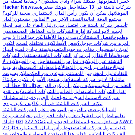
خسر التلفزيون
هل يمكنك شراء وادي سيليكون؟ ربما.
ما تعلمته من
شركات ناشئة في 13 جملة
اجعل هويتك صغيرة
بعد
Hacker News
المؤهلات
هل يمكن أن يكون رأس المال الاستثماري ضحية للركود؟
مجتمع الدقة العالية
النصف الآخر من "الفنانون يشحنون"
لماذا
تأسيس شركة ناشئة في اقتصاد سيء
دليل البقاء على قيد الحياة
لجمع الأموال
شركة إدارة الشركات ذات المخاطر المجمعة
مدن
وطموحات
فصل المشتتات
أكاذيب نرويها للأطفال
كن جيدًا
لماذا لا يوجد
المزيد من شركات جوجل؟
بعض الأبطال
كيف تختلف
لم تُصمم لتكون
لديك رئيس
حيوان مغامرات جديد
المتصيدون
ستة مبادئ لصنع أشياء
جديدة
لماذا الانتقال إلى مركز الشركات الناشئة
مستقبل الشركات
الناشئة على الويب
كيف تمارس الفلسفة
أخبار من الجبهة
كيف لا
تموت
الاحتفاظ ببرنامج في الذهن
الأشياء
معادلة الأسهم
نظرية بديلة
للنقابات
دليل المخترقين للمستثمرين
نوعان من الحكم
مايكروسوفت
ماتت
لماذا لا تبدأ شركة ناشئة؟
هل يستحق الأمر أن تكون حكيمًا؟
التعلم من المؤسسين
كيف يمكن أن يكون الفن جيدًا
الـ 18 خطأ التي
تقتل الشركات الناشئة
دليل الطالب للشركات الناشئة
كيف تقدم
لشركات الاستثمار
انسخ ما تحب
اختبار الجزيرة
قوة الهامش
لماذا
تتكثف الشركات الناشئة في أمريكا
كيف تكون وادي
السيليكون
أصعب الدروس التي يجب على الشركات الناشئة
تعلمها
انظر إلى العشوائية
هل براءات اختراع البرمجيات شريرة؟
Web
كيف تفعل ما تحب
المماطلة الجيدة والسيئة
لماذا YC
6,631,372
كيفية تمويل شركة ناشئة
ضغوط رأس المال الاستثماري
أفكار
2.0
للشركات الناشئة
ما فعلته هذا الصيف
عدم المساواة والمخاطر
بعد