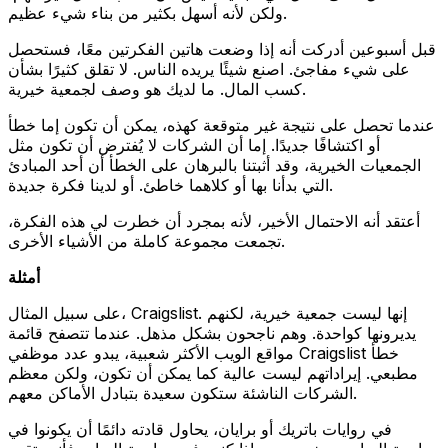
ولكن لأنه أسهل بكثير من بناء شيء عظيم.
قبل أسبوعين أدركت أنه إذا وضعت هاتين الفكرتين معًا، فستحصل
على شيء مفاجئ. اصنع شيئًا يريده الناس. لا تقلق كثيرًا بشأن
كسب المال. ما لديك هو وصف لجمعية خيرية.
عندما تحصل على نتيجة غير متوقعة كهذه، يمكن أن تكون إما خطأ
أو اكتشافًا جديدًا. إما أن الشركات لا يُفترض أن تكون مثل
الجمعيات الخيرية، وقد أثبتنا بالبرهان على الخطأ أن أحد المبادئ
التي بدأنا بها أو كلاهما خاطئ. أو لدينا فكرة جديدة.
أعتقد أنه الاحتمال الأخير، لأنه بمجرد أن خطرت لي هذه الفكرة،
تجمعت مجموعة كاملة من الأشياء الأخرى.
أمثلة
على سبيل المثال، Craigslist. إنها ليست جمعية خيرية، لكنهم
يديرونها كواحدة. وهم ناجحون بشكل مذهل. عندما تتصفح قائمة
مواقع الويب الأكثر شعبية، يبدو عدد موظفي Craigslist خطأ
مطبعي. إيراداتهم ليست عالية كما يمكن أن تكون، ولكن معظم
الشركات الناشئة ستكون سعيدة بتبادل الأماكن معهم.
في روايات باتريك أو برايان، يحاول قادته دائمًا أن يكونوا في