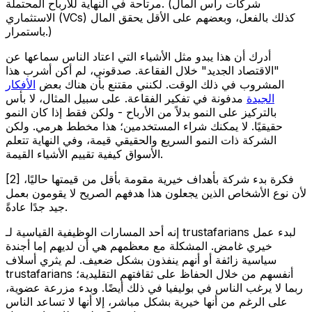
مرتاحة في النهاية للأرباح المحتملة. (شركات رأس المال
الاستثماري (VCs) كذلك بالفعل، وبعضهم على الأقل يحقق المال
باستمرار.)
أدرك أن هذا يبدو مثل الأشياء التي اعتاد الناس سماعها عن
"الاقتصاد الجديد" خلال الفقاعة. صدقوني، لم أكن أشرب هذا
المشروب في ذلك الوقت. لكنني مقتنع بأن هناك بعض
الأفكار
الجيدة
مدفونة في تفكير الفقاعة. على سبيل المثال، لا بأس
بالتركيز على النمو بدلاً من الأرباح - ولكن فقط إذا كان النمو
حقيقيًا. لا يمكنك شراء المستخدمين؛ هذا مخطط هرمي. ولكن
الشركة ذات النمو السريع والحقيقي قيمة، وفي النهاية تتعلم
الأسواق كيفية تقييم الأشياء القيمة.
[2] فكرة بدء شركة بأهداف خيرية مقومة بأقل من قيمتها حاليًا،
لأن نوع الأشخاص الذين يجعلون هذا هدفهم الصريح لا يقومون بعمل
جيد جدًا عادةً.
إنه أحد المسارات الوظيفية القياسية لـ trustafarians لبدء عمل
خيري غامض. المشكلة مع معظمهم هي أن لديهم إما أجندة
سياسية زائفة أو أنهم ينفذون بشكل ضعيف. لم يثري أسلاف
trustafarians أنفسهم من خلال الحفاظ على ثقافتهم التقليدية؛
ربما لا يرغب الناس في بوليفيا في ذلك أيضًا. وبدء مزرعة عضوية،
على الرغم من أنها خيرية بشكل مباشر، إلا أنها لا تساعد الناس