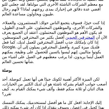
مع معظم الشركات الناشئة الأخرى التي مولناها. لقد جعلني للتو
أقضي عدة دقائق في إخبارك بمدى روعتهم. لماذا؟ لأنهم رجال
طيبون ويحاولون مساعدة العالم.
إذا كنت خيرًا، فسوف يتجمع الناس حولك: المستثمرون، والعملاء،
والشركات الأخرى، والموظفون المحتملون. على المدى الطويل،
قد يكون الأهم هو الموظفون المحتملون. أعتقد أن الجميع يعرف
الآن أن
المخترقين الجيدين
أفضل بكثير من المخترقين المتوسطين.
إذا كان بإمكانك جذب أفضل المخترقين للعمل لديك، كما فعل
Google، فلديك ميزة كبيرة. وأفضل المخترقين يميلون إلى أن
يكونوا مثاليين. إنهم ليسوا يائسين للحصول على وظيفة. يمكنهم
العمل أينما يريدون. لذا يرغب معظمهم في العمل على أشياء من
شأنها تحسين العالم.
بوصلة
لكن الميزة الأكثر أهمية لكونك جيدًا هي أنها تعمل كبوصلة. أحد
أصعب جوانب القيام بشركة ناشئة هو أن لديك الكثير من الخيارات.
هناك اثنان أو ثلاثة منكم فقط، وألف شيء يمكنك القيام به. كيف
تقرر؟
إليك الإجابة: افعل كل ما هو أفضل لمستخدميك. يمكنك التمسك
بهذا كحبل في إعصار، وسوف ينقذك إذا كان أي شيء يمكنه ذلك.