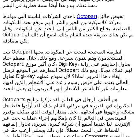
مساعدتك. يبدو هذا أيضًا سمة فطرية في البشر.
، تخوض حاليًا
Octopart
إحدى الشركات الناشئة التي مولناها،
معركة كلاسيكية بين الخير والشر. إنهم موقع بحث للمكونات
الصناعية. يحتاج الكثير من الناس إلى البحث عن المكونات، وقبل
Octopart لم تكن هناك طريقة جيدة للقيام بذلك. اتضح أن ذلك لم
يكن مصادفة.
بنت Octopart الطريقة الصحيحة للبحث عن المكونات. يحبها
المستخدمون وهم ينمون بسرعة. ومع ذلك، خلال معظم حياة
Octopart، كان أكبر موزع، Digi-Key، يحاول إجبارهم على إزالة
أسعارهم من الموقع. ترسل Octopart لهم عملاء مجانًا، ومع ذلك
تحاول Digi-Key إيقاف هذا المرور. لماذا؟ لأن نموذج عملهم
الحالي يعتمد على فرض رسوم زائدة على الأشخاص الذين لديهم
معلومات غير كاملة عن الأسعار. إنهم لا يريدون أن يعمل البحث.
Octoparts هم ألطف الرجال في العالم. لقد تركوا برنامج
الدكتوراه في الفيزياء في بيركلي للقيام بذلك. لقد أرادوا فقط حل
مشكلة واجهوها في أبحاثهم. تخيل مقدار الوقت الذي يمكنك توفيره
للمهندسين في العالم إذا كان بإمكانهم إجراء عمليات بحث عبر
الإنترنت. لذا عندما أسمع أن شركة كبيرة، شريرة، تحاول إيقافهم
للحفاظ على البحث معطلاً، فإن ذلك يجعلني أرغب حقًا في
مساعدتهم. يجعلني أقضي وقتًا أطول في Octoparts مما أقضيه