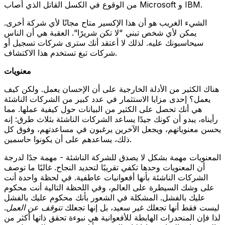
من الوقوع في الكسل القاتل الذي أصاب Microsoft و IBM.
الشيء الغريب هو أن هذا الإكسير متاح مجانًا لأي شركة أخرى.
يمكن لأي شخص تبني "لا تكن شريرًا". العقبة هي أن الناس
سيحاسبونك عليه. لذلك لا أعتقد أنك سترى شركات تسجيل أو
شركات تبغ تستخدم هذا الاكتشاف.
معنويات
هناك الكثير من الأدلة الخارجية على أن الإحسان يعمل. ولكن كيف
يعمل؟ إحدى مزايا الاستثمار في عدد كبير من الشركات الناشئة
هي أنك تحصل على الكثير من البيانات حول كيفية عملها. مما
رأيناه، يبدو أن كونك جيدًا يساعد الشركات الناشئة بثلاث طرق: إنه
يحسن معنوياتهم، ويجعل الآخرين يرغبون في مساعدتهم، وفوق كل
ذلك، يساعدهم على أن يكونوا حاسمين.
المعنويات مهمة بشكل لا يصدق للشركة الناشئة - مهمة جدًا لدرجة
أن المعنويات وحدها تكفي تقريبًا لتحديد النجاح. غالبًا ما توصف
الشركات الناشئة بأنها أفعوانيات عاطفية. في لحظة واحدة أنت
على وشك السيطرة على العالم، وفي اللحظة التالية أنت محكوم
عليك بالفشل. المشكلة في الشعور بأنك محكوم عليك بالفشل
ليست فقط أنها تجعلك غير سعيد، بل إنها تجعلك
تتوقف عن العمل
.
لذا فإن المنحدرات الهابطة للأفعوانية هي نبوءة تحقق ذاتها أكثر من