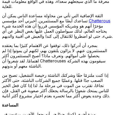
معرفة ما الذي سيجعلهم سعداء، وهذه في الواقع معلومات قيمة
للغاية.
الثقة الإضافية التي تأتي من محاولة مساعدة الناس يمكن أن
Chatterous
تساعدك أيضًا مع المستثمرين. أخبرني أحد مؤسسي
مؤخرًا أنهم هو وشريكه المؤسس قرروا أن هذه الخدمة شيء
يحتاجه العالم، لذلك سيواصلون العمل عليها بغض النظر عن أي
شيء، حتى لو اضطروا للانتقال إلى كندا والعيش في أقبية والديهم.
بمجرد أن أدركوا ذلك، توقفوا عن الاهتمام كثيرًا بما يعتقده
المستثمرون عنهم. لا يزالون يلتقون بهم، لكنهم لن يموتوا إذا لم
يحصلوا على أموالهم. وتعرف ماذا؟ أصبح المستثمرون أكثر
اهتمامًا. لقد شعروا أن Chatterouses سيقومون بهذه الشركة
الناشئة معهم أو بدونهم.
إذا كنت ملتزمًا حقًا وشركتك الناشئة رخيصة التشغيل، تصبح من
الصعب جدًا قتلها. وعمليًا جميع الشركات الناشئة، حتى الأكثر
نجاحًا، تقترب من الموت في مرحلة ما. لذا إذا كان فعل الخير
للناس يمنحك شعورًا بالرسالة يجعلك أكثر صعوبة في القتل، فإن
ذلك وحده يعوض أكثر مما تخسره بعدم اختيار مشروع أكثر أنانية.
المساعدة
ميزة أخرى لكونك جيدًا هي أنه يجعل الآخرين يرغبون في