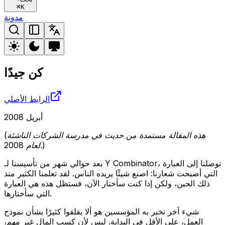
⌘
K
مدونة
كن جيدًا
الرابط الأصلي
أبريل 2008
(هذه المقالة مستمدة من حديث في مدرسة الشركات الناشئة
لعام 2008.)
بعد حوالي شهر من تأسيسنا لـ Y Combinator، توصلنا إلى العبارة
التي أصبحت شعارنا: اصنع شيئًا يريده الناس. لقد تعلمنا الكثير منذ
ذلك الحين، ولكن إذا كنت سأختار الآن، فستظل هذه هي العبارة
التي سأختارها.
شيء آخر نخبر به المؤسسين هو ألا يقلقوا كثيرًا بشأن نموذج
العمل، على الأقل في البداية. ليس لأن كسب المال غير مهم،