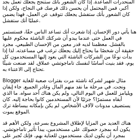
المنحدرات الصاعدة. إذا كان الشعور بأنك ستنجح يجعلك تعمل بجد
أكبر، فمن المحتمل أن يحسن ذلك فرصك في النجاح، ولكن إذا
كان الشعور بأنك ستفشل يجعلك تتوقف عن العمل، فهذا يضمن
عمليًا أنك ستفشل.
هنا يأتي دور الإحسان. إذا شعرت أنك تساعد الناس حقًا، فستستمر
في العمل حتى عندما يبدو أن شركتك الناشئة محكوم عليها
بالفشل. معظمنا لديه قدر معين من الإحسان الطبيعي. مجرد
حقيقة أن شخصًا ما يحتاج إليك يجعلك ترغب في مساعدته. لذا إذا
بدأت نوعًا من الشركات الناشئة التي يعود إليها المستخدمون كل
يوم، فقد بنيت أساسًا لنفسك تاماجوتشي عملاق. لقد صنعت شيئًا
تحتاج إلى الاعتناء به.
Blogger مثال شهير لشركة ناشئة مرت بفترات صعبة للغاية
ونجت. في مرحلة ما نفد منهم المال وغادر الجميع. جاء إيفان
ويليامز للعمل في اليوم التالي، ولم يكن هناك أحد سواه. ما الذي
أبقاه مستمرًا؟ جزئيًا لأن المستخدمين كانوا بحاجة إليه. كان
يستضيف مدونات لآلاف الأشخاص. لم يكن بإمكانه ببساطة ترك
الموقع يموت.
هناك العديد من المزايا لإطلاق المشروع بسرعة، ولكن الأهم قد
يكون أنه بمجرد حصولك على مستخدمين، يبدأ تأثير تاماجوتشي.
بمجرد أن يكون لديك مستخدمون للعناية بهم، فإنك تُجبر على