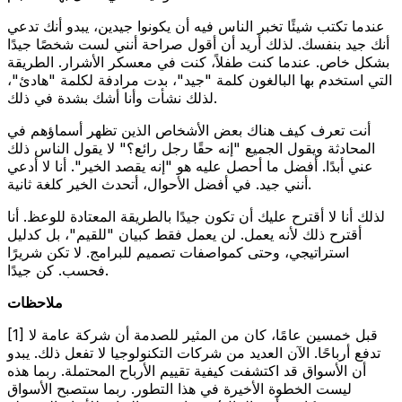
عندما تكتب شيئًا تخبر الناس فيه أن يكونوا جيدين، يبدو أنك تدعي
أنك جيد بنفسك. لذلك أريد أن أقول صراحة أنني لست شخصًا جيدًا
بشكل خاص. عندما كنت طفلاً، كنت في معسكر الأشرار. الطريقة
التي استخدم بها البالغون كلمة "جيد"، بدت مرادفة لكلمة "هادئ"،
لذلك نشأت وأنا أشك بشدة في ذلك.
أنت تعرف كيف هناك بعض الأشخاص الذين تظهر أسماؤهم في
المحادثة ويقول الجميع "إنه حقًا رجل رائع؟" لا يقول الناس ذلك
عني أبدًا. أفضل ما أحصل عليه هو "إنه يقصد الخير". أنا لا أدعي
أنني جيد. في أفضل الأحوال، أتحدث الخير كلغة ثانية.
لذلك أنا لا أقترح عليك أن تكون جيدًا بالطريقة المعتادة للوعظ. أنا
أقترح ذلك لأنه يعمل. لن يعمل فقط كبيان "للقيم"، بل كدليل
استراتيجي، وحتى كمواصفات تصميم للبرامج. لا تكن شريرًا
فحسب. كن جيدًا.
ملاحظات
[1] قبل خمسين عامًا، كان من المثير للصدمة أن شركة عامة لا
تدفع أرباحًا. الآن العديد من شركات التكنولوجيا لا تفعل ذلك. يبدو
أن الأسواق قد اكتشفت كيفية تقييم الأرباح المحتملة. ربما هذه
ليست الخطوة الأخيرة في هذا التطور. ربما ستصبح الأسواق