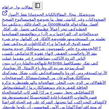
مقالات بول جراهام
مدونة
شكل مجال المقالات
الكتابة الجيدة
ماذا تفعل؟
أصول
الصحوة
كتاب وغير كتاب
متى تفعل ما تحب
وضع المؤسس
النوع الصحيح
أفضل مقالة
عوائد فائقة
كيف تبدأ Google
من العناد
عائلة ريديت
الخطية
كيف تنجز أعمالاً عظيمة
كيف تحصل على أفكار
جديدة
الحاجة إلى القراءة
ما تريد (أن) تريده
الحقيقة الفضائية
ما
تعلمته من المستخدمين
هرطقة
وضع الأفكار في كلمات
هل يوجد شيء
اسمه الذوق الرفيع؟
ما وراء الذكاء
لغات غريبة
كيف تعمل
NFT
بجد
مشروع خاص بك
مهووسون شرسون
أفكار جديدة مجنونة
ينقذ الأرواح
السبب الحقيقي لإنهاء عقوبة الإعدام
كيف يكتسب
الناس الثروة الآن
اكتب ببساطة
تبرع غير مقيد
ما عملت
كيف تفكر بنفسك
العمل
Airbnbs
عليه
الجدية
المليارديرات يبنون
المبكر
نمذجة ضريبة الثروة
أرباع الامتثال الأربعة
امتياز
الأرثوذكسية
فيروس كورونا والمصداقية
كيف تكتب بشكل مفيد
كونك
مبتدئًا
الكارهون
النوعان من المعتدلين
مشاكل الموضة
إنجاب
الأطفال
الدرس الذي يجب التخلي عنه
الحداثة والهرطقة
نظرية تذكرة
الحافلة للعبقرية
عام ومدهش
الكاريزما / السلطة
مخاطر
الاكتشاف
كيف تجعل بيتسبرغ مركزًا للشركات الناشئة
الحياة
قصيرة
التفاوت الاقتصادي
إعادة التفتت
جيسيكا ليفينغستون
طريقة
لاكتشاف التحيز
اكتب كما تتحدث
هل الشركة على قيد الحياة افتراضيًا
أم ميتة افتراضيًا؟
لماذا من الآمن للمؤسسين أن يكونوا طيبين
غيّر