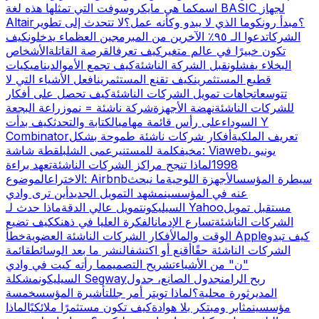
اسمك
ما هي مايكروسوفت التي تمثلها هذه لغة BASIC لجهاز
Altair؟
مبدأ رونكو
ما الذي لا يبدو وكأنه عمل؟
لا تتحدث إلى تطوير
الشركات
دعوا الـ ٩٥٪ الآخرين من المبرمجين العظماء يدخلون
كيف
تكون خبيرًا في عالم متغير
كيف تعرف
القرصة القاتلة
الأشخاص
البخلاء يفشلون
قبل الشركة الناشئة
كيف تجمع الأموال
ديناميكيات
قطيع المستثمرين
كيف تقنع المستثمرين
افعل الأشياء التي لا
تتوسع
اتجاهات تمويل الشركات الناشئة
كيف تحصل على أفكار
للشركات الناشئة
نهضة الأجهزة
شركة ناشئة = نمو
زراعة البجعة
السوداء
على رأس قائمة مهامي
الكتابة والتحدث
كيف بدأت Y
تعريف الملكية
أفكار شركات ناشئة طموحة بشكل
Combinator
مخيف
كلمة للمستنير
عمى الشلب
لقطة شاشة: Viaweb، يونيو
1998
لماذا تنجح مراكز الشركات الناشئة
تعهد براءة
سيطرة المؤسس
الأجهزة اللوحية
ما نبحث
الموضوع: Airbnb
الاختراع
عنه في المؤسسين
مشهد التمويل الجديد
أين ترى وادي
مستقبل تمويل
ماذا حدث لـ Yahoo
السيليكون
تمويل عالي الدقة
الشركات الناشئة
تسارع الإدمان
الفكرة العليا في ذهنك
كيف تضيع
كيف تبدو
خطأ Apple
الوقت والمال
أفكار الشركات الناشئة العضوية
الشركات الناشئة حقًا
أقنع أو اكتشف
النشر ما بعد الوسائط
قائمة
"ن" من الأشياء
تشريح التصميم
ما رأته كيت في وادي
ربح الرامن
جدول الصانع، جدول
مشكلة Segway
السيليكون
المدير
ثورة محلية؟
لماذا تويتر أمر جلل
تأشيرة المؤسس
خمسة
مؤسسين
مثابر ومبتكر بلا هوادة
كيف تكون مستثمرًا ملائكيًا
لماذا