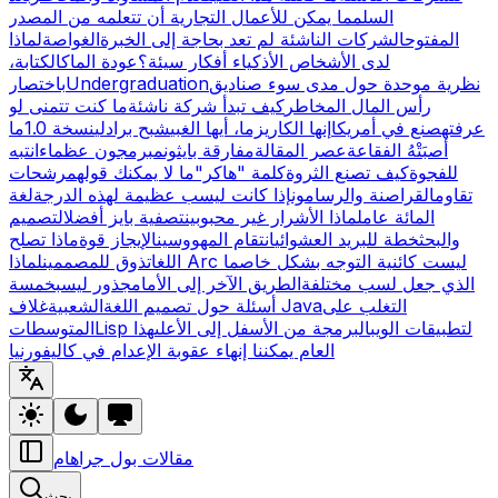
السلم
ما يمكن للأعمال التجارية أن تتعلمه من المصدر
المفتوح
الشركات الناشئة لم تعد بحاجة إلى الخبرة
الغواصة
لماذا
لدى الأشخاص الأذكياء أفكار سيئة؟
عودة الماك
الكتابة،
نظرية موحدة حول مدى سوء صناديق
Undergraduation
باختصار
رأس المال المخاطر
كيف تبدأ شركة ناشئة
ما كنت تتمنى لو
عرفته
صنع في أمريكا
إنها الكاريزما، أيها الغبي
شبح برادلي
نسخة 1.0
ما
أصبَتْهُ الفقاعة
عصر المقالة
مفارقة بايثون
مبرمجون عظماء
انتبه
للفجوة
كيف تصنع الثروة
كلمة "هاكر"
ما لا يمكنك قوله
مرشحات
تقاوم
القراصنة والرسامون
إذا كانت ليسب عظيمة لهذه الدرجة
لغة
المائة عام
لماذا الأشرار غير محبوبين
تصفية بايز أفضل
التصميم
والبحث
خطة للبريد العشوائي
انتقام المهووسين
الإيجاز قوة
ماذا تصلح
لماذا Arc ليست كائنية التوجه بشكل خاص
ما
اللغات
ذوق للمصممين
الذي جعل لسب مختلفة
الطريق الآخر إلى الأمام
جذور ليسب
خمسة
التغلب على
غلاف Java
أسئلة حول تصميم اللغة
الشعبية
Lisp لتطبيقات الويب
البرمجة من الأسفل إلى الأعلى
هذا
المتوسطات
العام يمكننا إنهاء عقوبة الإعدام في كاليفورنيا
مقالات بول جراهام
بحث