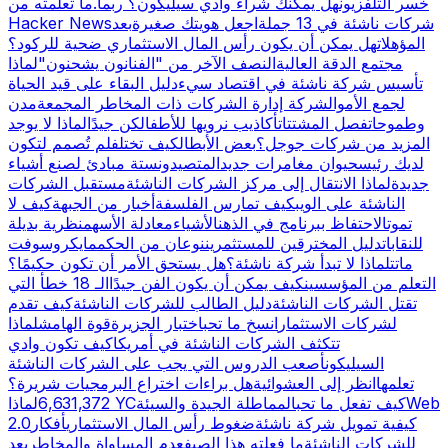
خسر التلفزيون
هل يمكنك شراء وادي سيليكون؟ ربما.
ما تعلمته من
شركات ناشئة في 13 جملة
اجعل هويتك صغيرة
بعد
Hacker News
المؤهلات
هل يمكن أن يكون رأس المال الاستثماري ضحية للركود؟
مجتمع الدقة العالية
النصف الآخر من "الفنانون يشحنون"
لماذا
تأسيس شركة ناشئة في اقتصاد سيء
دليل البقاء على قيد الحياة
لجمع الأموال
شركة إدارة الشركات ذات المخاطر المجمعة
مدن
وطموحات
فصل المشتتات
أكاذيب نرويها للأطفال
كن جيدًا
لماذا لا يوجد
المزيد من شركات جوجل؟
بعض الأبطال
كيف تختلف
لم تُصمم لتكون
لديك رئيس
حيوان مغامرات جديد
المتصيدون
ستة مبادئ لصنع أشياء
جديدة
لماذا الانتقال إلى مركز الشركات الناشئة
مستقبل الشركات
الناشئة على الويب
كيف تمارس الفلسفة
أخبار من الجبهة
كيف لا
تموت
الاحتفاظ ببرنامج في الذهن
الأشياء
معادلة الأسهم
نظرية بديلة
للنقابات
دليل المخترقين للمستثمرين
نوعان من الحكم
مايكروسوفت
ماتت
لماذا لا تبدأ شركة ناشئة؟
هل يستحق الأمر أن تكون حكيمًا؟
التعلم من المؤسسين
كيف يمكن أن يكون الفن جيدًا
الـ 18 خطأ التي
تقتل الشركات الناشئة
دليل الطالب للشركات الناشئة
كيف تقدم
لشركات الاستثمار
انسخ ما تحب
اختبار الجزيرة
قوة الهامش
لماذا
تتكثف الشركات الناشئة في أمريكا
كيف تكون وادي
السيليكون
أصعب الدروس التي يجب على الشركات الناشئة
تعلمها
انظر إلى العشوائية
هل براءات اختراع البرمجيات شريرة؟
Web
كيف تفعل ما تحب
المماطلة الجيدة والسيئة
لماذا YC
6,631,372
كيفية تمويل شركة ناشئة
ضغوط رأس المال الاستثماري
أفكار
2.0
للشركات الناشئة
ما فعلته هذا الصيف
عدم المساواة والمخاطر
بعد