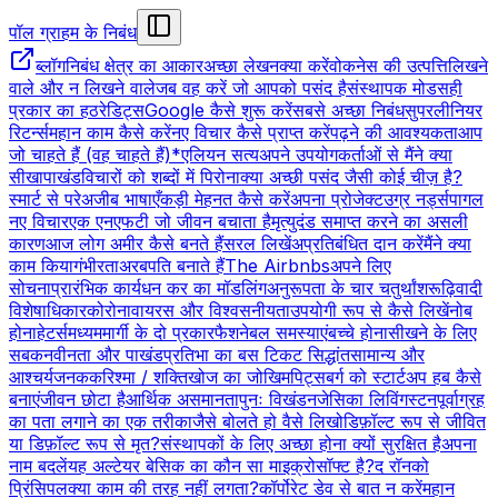
पॉल ग्राहम के निबंध
ब्लॉग
निबंध क्षेत्र का आकार
अच्छा लेखन
क्या करें
वोकनेस की उत्पत्ति
लिखने
वाले और न लिखने वाले
जब वह करें जो आपको पसंद है
संस्थापक मोड
सही
प्रकार का हठ
रेडिट्स
Google कैसे शुरू करें
सबसे अच्छा निबंध
सुपरलीनियर
रिटर्न्स
महान काम कैसे करें
नए विचार कैसे प्राप्त करें
पढ़ने की आवश्यकता
आप
जो चाहते हैं (वह चाहते हैं)*
एलियन सत्य
अपने उपयोगकर्ताओं से मैंने क्या
सीखा
पाखंड
विचारों को शब्दों में पिरोना
क्या अच्छी पसंद जैसी कोई चीज़ है?
स्मार्ट से परे
अजीब भाषाएँ
कड़ी मेहनत कैसे करें
अपना प्रोजेक्ट
उग्र नर्ड्स
पागल
नए विचार
एक एनएफटी जो जीवन बचाता है
मृत्युदंड समाप्त करने का असली
कारण
आज लोग अमीर कैसे बनते हैं
सरल लिखें
अप्रतिबंधित दान करें
मैंने क्या
काम किया
गंभीरता
अरबपति बनाते हैं
The Airbnbs
अपने लिए
सोचना
प्रारंभिक कार्य
धन कर का मॉडलिंग
अनुरूपता के चार चतुर्थांश
रूढ़िवादी
विशेषाधिकार
कोरोनावायरस और विश्वसनीयता
उपयोगी रूप से कैसे लिखें
नोब
होना
हेटर्स
मध्यममार्गी के दो प्रकार
फैशनेबल समस्याएं
बच्चे होना
सीखने के लिए
सबक
नवीनता और पाखंड
प्रतिभा का बस टिकट सिद्धांत
सामान्य और
आश्चर्यजनक
करिश्मा / शक्ति
खोज का जोखिम
पिट्सबर्ग को स्टार्टअप हब कैसे
बनाएं
जीवन छोटा है
आर्थिक असमानता
पुनः विखंडन
जेसिका लिविंगस्टन
पूर्वाग्रह
का पता लगाने का एक तरीका
जैसे बोलते हो वैसे लिखो
डिफ़ॉल्ट रूप से जीवित
या डिफ़ॉल्ट रूप से मृत?
संस्थापकों के लिए अच्छा होना क्यों सुरक्षित है
अपना
नाम बदलें
यह अल्टेयर बेसिक का कौन सा माइक्रोसॉफ्ट है?
द रॉनको
प्रिंसिपल
क्या काम की तरह नहीं लगता?
कॉर्पोरेट डेव से बात न करें
महान