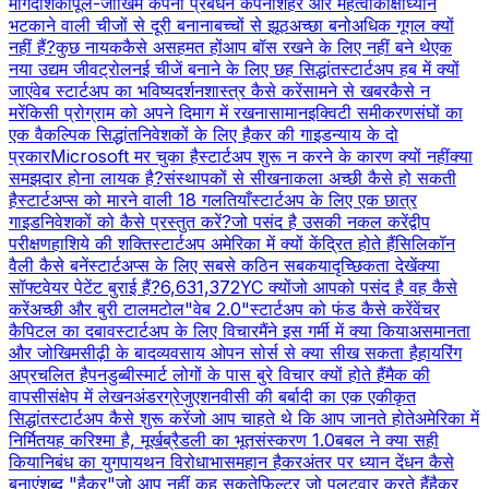
मार्गदर्शिका
पूल-जोखिम कंपनी प्रबंधन कंपनी
शहर और महत्वाकांक्षा
ध्यान
भटकाने वाली चीजों से दूरी बनाना
बच्चों से झूठ
अच्छा बनो
अधिक गूगल क्यों
नहीं हैं?
कुछ नायक
कैसे असहमत हों
आप बॉस रखने के लिए नहीं बने थे
एक
नया उद्यम जीव
ट्रोल
नई चीजें बनाने के लिए छह सिद्धांत
स्टार्टअप हब में क्यों
जाएं
वेब स्टार्टअप का भविष्य
दर्शनशास्त्र कैसे करें
सामने से खबर
कैसे न
मरें
किसी प्रोग्राम को अपने दिमाग में रखना
सामान
इक्विटी समीकरण
संघों का
एक वैकल्पिक सिद्धांत
निवेशकों के लिए हैकर की गाइड
न्याय के दो
प्रकार
Microsoft मर चुका है
स्टार्टअप शुरू न करने के कारण क्यों नहीं
क्या
समझदार होना लायक है?
संस्थापकों से सीखना
कला अच्छी कैसे हो सकती
है
स्टार्टअप्स को मारने वाली 18 गलतियाँ
स्टार्टअप के लिए एक छात्र
गाइड
निवेशकों को कैसे प्रस्तुत करें?
जो पसंद है उसकी नकल करें
द्वीप
परीक्षण
हाशिये की शक्ति
स्टार्टअप अमेरिका में क्यों केंद्रित होते हैं
सिलिकॉन
वैली कैसे बनें
स्टार्टअप्स के लिए सबसे कठिन सबक
यादृच्छिकता देखें
क्या
सॉफ्टवेयर पेटेंट बुराई हैं?
6,631,372
YC क्यों
जो आपको पसंद है वह कैसे
करें
अच्छी और बुरी टालमटोल
"वेब 2.0"
स्टार्टअप को फंड कैसे करें
वेंचर
कैपिटल का दबाव
स्टार्टअप के लिए विचार
मैंने इस गर्मी में क्या किया
असमानता
और जोखिम
सीढ़ी के बाद
व्यवसाय ओपन सोर्स से क्या सीख सकता है
हायरिंग
अप्रचलित है
पनडुब्बी
स्मार्ट लोगों के पास बुरे विचार क्यों होते हैं
मैक की
वापसी
संक्षेप में लेखन
अंडरग्रेजुएशन
वीसी की बर्बादी का एक एकीकृत
सिद्धांत
स्टार्टअप कैसे शुरू करें
जो आप चाहते थे कि आप जानते होते
अमेरिका में
निर्मित
यह करिश्मा है, मूर्ख
ब्रैडली का भूत
संस्करण 1.0
बबल ने क्या सही
किया
निबंध का युग
पायथन विरोधाभास
महान हैकर
अंतर पर ध्यान दें
धन कैसे
बनाएं
शब्द "हैकर"
जो आप नहीं कह सकते
फ़िल्टर जो पलटवार करते हैं
हैकर