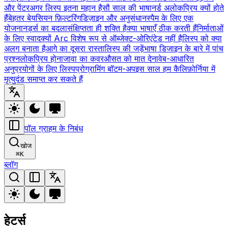
और पेंटर
अगर लिस्प इतना महान है
सौ साल की भाषा
नर्ड अलोकप्रिय क्यों होते
हैं
बेहतर बेयसियन फ़िल्टरिंग
डिज़ाइन और अनुसंधान
स्पैम के लिए एक
योजना
नर्ड्स का बदला
संक्षिप्तता ही शक्ति है
क्या भाषाएँ ठीक करती हैं
निर्माताओं
के लिए स्वाद
क्यों Arc विशेष रूप से ऑब्जेक्ट-ओरिएंटेड नहीं है
लिस्प को क्या
अलग बनाता है
आगे का दूसरा रास्ता
लिस्प की जड़ें
भाषा डिजाइन के बारे में पांच
प्रश्न
लोकप्रिय होना
जावा का कवर
औसत को मात देना
वेब-आधारित
अनुप्रयोगों के लिए लिस्प
प्रोग्रामिंग बॉटम-अप
इस साल हम कैलिफ़ोर्निया में
मृत्युदंड समाप्त कर सकते हैं
पॉल ग्राहम के निबंध
खोज
⌘
K
ब्लॉग
हेटर्स