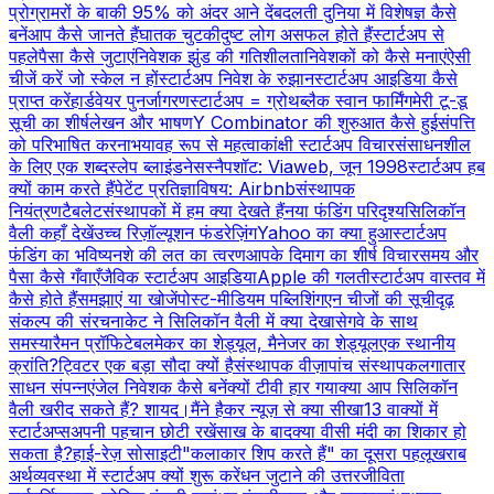
प्रोग्रामरों के बाकी 95% को अंदर आने दें
बदलती दुनिया में विशेषज्ञ कैसे
बनें
आप कैसे जानते हैं
घातक चुटकी
दुष्ट लोग असफल होते हैं
स्टार्टअप से
पहले
पैसा कैसे जुटाएं
निवेशक झुंड की गतिशीलता
निवेशकों को कैसे मनाएं
ऐसी
चीजें करें जो स्केल न हों
स्टार्टअप निवेश के रुझान
स्टार्टअप आइडिया कैसे
प्राप्त करें
हार्डवेयर पुनर्जागरण
स्टार्टअप = ग्रोथ
ब्लैक स्वान फार्मिंग
मेरी टू-डू
सूची का शीर्ष
लेखन और भाषण
Y Combinator की शुरुआत कैसे हुई
संपत्ति
को परिभाषित करना
भयावह रूप से महत्वाकांक्षी स्टार्टअप विचार
संसाधनशील
के लिए एक शब्द
स्लेप ब्लाइंडनेस
स्नैपशॉट: Viaweb, जून 1998
स्टार्टअप हब
क्यों काम करते हैं
पेटेंट प्रतिज्ञा
विषय: Airbnb
संस्थापक
नियंत्रण
टैबलेट
संस्थापकों में हम क्या देखते हैं
नया फंडिंग परिदृश्य
सिलिकॉन
वैली कहाँ देखें
उच्च रिज़ॉल्यूशन फंडरेज़िंग
Yahoo का क्या हुआ
स्टार्टअप
फंडिंग का भविष्य
नशे की लत का त्वरण
आपके दिमाग का शीर्ष विचार
समय और
पैसा कैसे गँवाएँ
जैविक स्टार्टअप आइडिया
Apple की गलती
स्टार्टअप वास्तव में
कैसे होते हैं
समझाएं या खोजें
पोस्ट-मीडियम पब्लिशिंग
एन चीजों की सूची
दृढ़
संकल्प की संरचना
केट ने सिलिकॉन वैली में क्या देखा
सेगवे के साथ
समस्या
रैमन प्रॉफिटेबल
मेकर का शेड्यूल, मैनेजर का शेड्यूल
एक स्थानीय
क्रांति?
ट्विटर एक बड़ा सौदा क्यों है
संस्थापक वीज़ा
पांच संस्थापक
लगातार
साधन संपन्न
एंजेल निवेशक कैसे बनें
क्यों टीवी हार गया
क्या आप सिलिकॉन
वैली खरीद सकते हैं? शायद।
मैंने हैकर न्यूज़ से क्या सीखा
13 वाक्यों में
स्टार्टअप्स
अपनी पहचान छोटी रखें
साख के बाद
क्या वीसी मंदी का शिकार हो
सकता है?
हाई-रेज़ सोसाइटी
"कलाकार शिप करते हैं" का दूसरा पहलू
खराब
अर्थव्यवस्था में स्टार्टअप क्यों शुरू करें
धन जुटाने की उत्तरजीविता