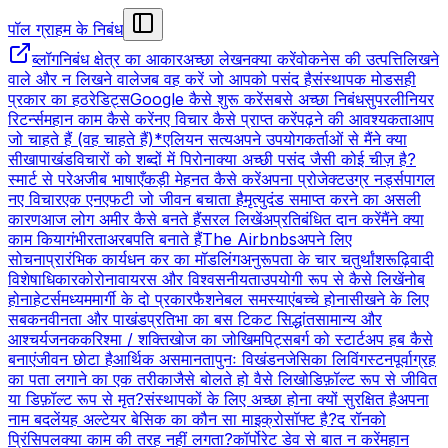
पॉल ग्राहम के निबंध
ब्लॉग
निबंध क्षेत्र का आकार
अच्छा लेखन
क्या करें
वोकनेस की उत्पत्ति
लिखने
वाले और न लिखने वाले
जब वह करें जो आपको पसंद है
संस्थापक मोड
सही
प्रकार का हठ
रेडिट्स
Google कैसे शुरू करें
सबसे अच्छा निबंध
सुपरलीनियर
रिटर्न्स
महान काम कैसे करें
नए विचार कैसे प्राप्त करें
पढ़ने की आवश्यकता
आप
जो चाहते हैं (वह चाहते हैं)*
एलियन सत्य
अपने उपयोगकर्ताओं से मैंने क्या
सीखा
पाखंड
विचारों को शब्दों में पिरोना
क्या अच्छी पसंद जैसी कोई चीज़ है?
स्मार्ट से परे
अजीब भाषाएँ
कड़ी मेहनत कैसे करें
अपना प्रोजेक्ट
उग्र नर्ड्स
पागल
नए विचार
एक एनएफटी जो जीवन बचाता है
मृत्युदंड समाप्त करने का असली
कारण
आज लोग अमीर कैसे बनते हैं
सरल लिखें
अप्रतिबंधित दान करें
मैंने क्या
काम किया
गंभीरता
अरबपति बनाते हैं
The Airbnbs
अपने लिए
सोचना
प्रारंभिक कार्य
धन कर का मॉडलिंग
अनुरूपता के चार चतुर्थांश
रूढ़िवादी
विशेषाधिकार
कोरोनावायरस और विश्वसनीयता
उपयोगी रूप से कैसे लिखें
नोब
होना
हेटर्स
मध्यममार्गी के दो प्रकार
फैशनेबल समस्याएं
बच्चे होना
सीखने के लिए
सबक
नवीनता और पाखंड
प्रतिभा का बस टिकट सिद्धांत
सामान्य और
आश्चर्यजनक
करिश्मा / शक्ति
खोज का जोखिम
पिट्सबर्ग को स्टार्टअप हब कैसे
बनाएं
जीवन छोटा है
आर्थिक असमानता
पुनः विखंडन
जेसिका लिविंगस्टन
पूर्वाग्रह
का पता लगाने का एक तरीका
जैसे बोलते हो वैसे लिखो
डिफ़ॉल्ट रूप से जीवित
या डिफ़ॉल्ट रूप से मृत?
संस्थापकों के लिए अच्छा होना क्यों सुरक्षित है
अपना
नाम बदलें
यह अल्टेयर बेसिक का कौन सा माइक्रोसॉफ्ट है?
द रॉनको
प्रिंसिपल
क्या काम की तरह नहीं लगता?
कॉर्पोरेट डेव से बात न करें
महान