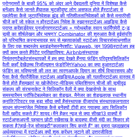
प्रोग्रामरों के बाकी 95% को अंदर आने दें
बदलती दुनिया में विशेषज्ञ कैसे
बनें
आप कैसे जानते हैं
घातक चुटकी
दुष्ट लोग असफल होते हैं
स्टार्टअप से
पहले
पैसा कैसे जुटाएं
निवेशक झुंड की गतिशीलता
निवेशकों को कैसे मनाएं
ऐसी
चीजें करें जो स्केल न हों
स्टार्टअप निवेश के रुझान
स्टार्टअप आइडिया कैसे
प्राप्त करें
हार्डवेयर पुनर्जागरण
स्टार्टअप = ग्रोथ
ब्लैक स्वान फार्मिंग
मेरी टू-डू
सूची का शीर्ष
लेखन और भाषण
Y Combinator की शुरुआत कैसे हुई
संपत्ति
को परिभाषित करना
भयावह रूप से महत्वाकांक्षी स्टार्टअप विचार
संसाधनशील
के लिए एक शब्द
स्लेप ब्लाइंडनेस
स्नैपशॉट: Viaweb, जून 1998
स्टार्टअप हब
क्यों काम करते हैं
पेटेंट प्रतिज्ञा
विषय: Airbnb
संस्थापक
नियंत्रण
टैबलेट
संस्थापकों में हम क्या देखते हैं
नया फंडिंग परिदृश्य
सिलिकॉन
वैली कहाँ देखें
उच्च रिज़ॉल्यूशन फंडरेज़िंग
Yahoo का क्या हुआ
स्टार्टअप
फंडिंग का भविष्य
नशे की लत का त्वरण
आपके दिमाग का शीर्ष विचार
समय और
पैसा कैसे गँवाएँ
जैविक स्टार्टअप आइडिया
Apple की गलती
स्टार्टअप वास्तव में
कैसे होते हैं
समझाएं या खोजें
पोस्ट-मीडियम पब्लिशिंग
एन चीजों की सूची
दृढ़
संकल्प की संरचना
केट ने सिलिकॉन वैली में क्या देखा
सेगवे के साथ
समस्या
रैमन प्रॉफिटेबल
मेकर का शेड्यूल, मैनेजर का शेड्यूल
एक स्थानीय
क्रांति?
ट्विटर एक बड़ा सौदा क्यों है
संस्थापक वीज़ा
पांच संस्थापक
लगातार
साधन संपन्न
एंजेल निवेशक कैसे बनें
क्यों टीवी हार गया
क्या आप सिलिकॉन
वैली खरीद सकते हैं? शायद।
मैंने हैकर न्यूज़ से क्या सीखा
13 वाक्यों में
स्टार्टअप्स
अपनी पहचान छोटी रखें
साख के बाद
क्या वीसी मंदी का शिकार हो
सकता है?
हाई-रेज़ सोसाइटी
"कलाकार शिप करते हैं" का दूसरा पहलू
खराब
अर्थव्यवस्था में स्टार्टअप क्यों शुरू करें
धन जुटाने की उत्तरजीविता