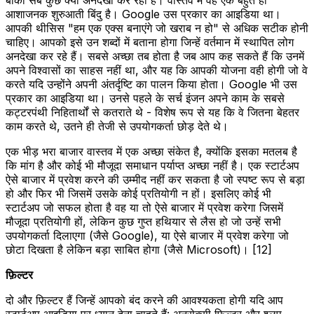
आशाजनक शुरुआती बिंदु है। Google उस प्रकार का आइडिया था।
आपकी थीसिस "हम एक एक्स बनाएंगे जो खराब न हो" से अधिक सटीक होनी
चाहिए। आपको इसे उन शब्दों में बताना होगा जिन्हें वर्तमान में स्थापित लोग
अनदेखा कर रहे हैं। सबसे अच्छा तब होता है जब आप कह सकते हैं कि उनमें
अपने विश्वासों का साहस नहीं था, और यह कि आपकी योजना वही होगी जो वे
करते यदि उन्होंने अपनी अंतर्दृष्टि का पालन किया होता। Google भी उस
प्रकार का आइडिया था। उनसे पहले के सर्च इंजन अपने काम के सबसे
कट्टरपंथी निहितार्थों से कतराते थे - विशेष रूप से यह कि वे जितना बेहतर
काम करते थे, उतने ही तेजी से उपयोगकर्ता छोड़ देते थे।
एक भीड़ भरा बाजार वास्तव में एक अच्छा संकेत है, क्योंकि इसका मतलब है
कि मांग है और कोई भी मौजूदा समाधान पर्याप्त अच्छा नहीं है। एक स्टार्टअप
ऐसे बाजार में प्रवेश करने की उम्मीद नहीं कर सकता है जो स्पष्ट रूप से बड़ा
हो और फिर भी जिसमें उसके कोई प्रतियोगी न हों। इसलिए कोई भी
स्टार्टअप जो सफल होता है वह या तो ऐसे बाजार में प्रवेश करेगा जिसमें
मौजूदा प्रतियोगी हों, लेकिन कुछ गुप्त हथियार से लैस हो जो उन्हें सभी
उपयोगकर्ता दिलाएगा (जैसे Google), या ऐसे बाजार में प्रवेश करेगा जो
छोटा दिखता है लेकिन बड़ा साबित होगा (जैसे Microsoft)। [12]
फ़िल्टर
दो और फ़िल्टर हैं जिन्हें आपको बंद करने की आवश्यकता होगी यदि आप
स्टार्टअप आइडिया पर ध्यान देना चाहते हैं: अनसेक्सी फ़िल्टर और श्लप