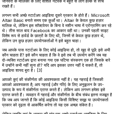
जानवरों के मालिकों के लिए सोशल नेटवर्क में बहुत से लोग हल्के से रुचि
रखते हैं।
लगभग सभी अच्छे स्टार्टअप आइडिया दूसरे प्रकार के होते हैं। Microsoft
Altair Basic बनाते समय एक कुआँ था। Altair के केवल कुछ हज़ार
मालिक थे, लेकिन इस सॉफ़्टवेयर के बिना वे मशीन भाषा में प्रोग्रामिंग कर रहे
थे। तीस साल बाद Facebook का आकार वही था। उनकी पहली साइट
विशेष रूप से हार्वर्ड के छात्रों के लिए थी, जिनमें से केवल कुछ हज़ार थे,
लेकिन उन कुछ हज़ार उपयोगकर्ताओं ने इसे बहुत चाहा।
जब आपके पास स्टार्टअप के लिए कोई आइडिया हो, तो खुद से पूछें: इसे अभी
कौन चाहता है? इसे कौन चाहता है कि वे इसे तब भी उपयोग करेंगे जब यह
दो-व्यक्ति स्टार्टअप द्वारा बनाया गया एक घटिया संस्करण एक हो जिसके बारे
में उन्होंने कभी नहीं सुना हो? यदि आप इसका उत्तर नहीं दे सकते हैं, तो
आइडिया शायद बुरा है। [3]
आपको कुएं की संकीर्णता की आवश्यकता नहीं है। यह गहराई है जिसकी
आपको आवश्यकता है; आप गहराई (और गति) के लिए अनुकूलन के उप-
उत्पाद के रूप में संकीर्णता प्राप्त करते हैं। लेकिन आप लगभग हमेशा इसे
प्राप्त करते हैं। व्यवहार में गहराई और संकीर्णता के बीच संबंध इतना मजबूत है
कि जब आप जानते हैं कि कोई आइडिया किसी विशिष्ट समूह या उपयोगकर्ता
प्रकार को दृढ़ता से आकर्षित करेगा तो यह एक अच्छा संकेत है।
लेकिन जबकि कुएं के आकार की मांग एक अच्छे स्टार्टअप आइडिया के लिए