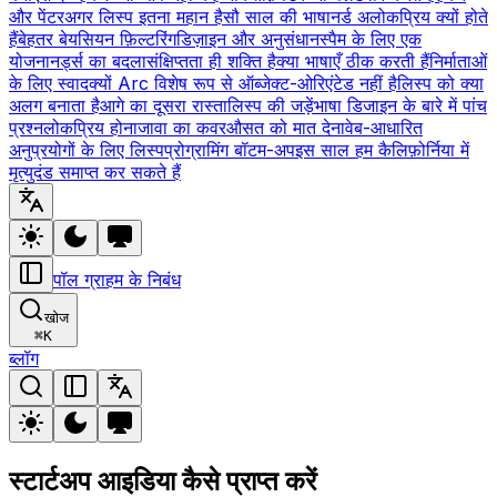
और पेंटर
अगर लिस्प इतना महान है
सौ साल की भाषा
नर्ड अलोकप्रिय क्यों होते
हैं
बेहतर बेयसियन फ़िल्टरिंग
डिज़ाइन और अनुसंधान
स्पैम के लिए एक
योजना
नर्ड्स का बदला
संक्षिप्तता ही शक्ति है
क्या भाषाएँ ठीक करती हैं
निर्माताओं
के लिए स्वाद
क्यों Arc विशेष रूप से ऑब्जेक्ट-ओरिएंटेड नहीं है
लिस्प को क्या
अलग बनाता है
आगे का दूसरा रास्ता
लिस्प की जड़ें
भाषा डिजाइन के बारे में पांच
प्रश्न
लोकप्रिय होना
जावा का कवर
औसत को मात देना
वेब-आधारित
अनुप्रयोगों के लिए लिस्प
प्रोग्रामिंग बॉटम-अप
इस साल हम कैलिफ़ोर्निया में
मृत्युदंड समाप्त कर सकते हैं
पॉल ग्राहम के निबंध
खोज
⌘
K
ब्लॉग
स्टार्टअप आइडिया कैसे प्राप्त करें