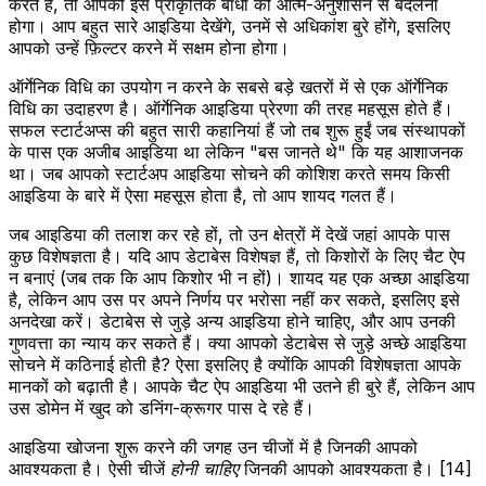
करते हैं, तो आपको इस प्राकृतिक बाधा को आत्म-अनुशासन से बदलना
होगा। आप बहुत सारे आइडिया देखेंगे, उनमें से अधिकांश बुरे होंगे, इसलिए
आपको उन्हें फ़िल्टर करने में सक्षम होना होगा।
ऑर्गेनिक विधि का उपयोग न करने के सबसे बड़े खतरों में से एक ऑर्गेनिक
विधि का उदाहरण है। ऑर्गेनिक आइडिया प्रेरणा की तरह महसूस होते हैं।
सफल स्टार्टअप्स की बहुत सारी कहानियां हैं जो तब शुरू हुईं जब संस्थापकों
के पास एक अजीब आइडिया था लेकिन "बस जानते थे" कि यह आशाजनक
था। जब आपको स्टार्टअप आइडिया सोचने की कोशिश करते समय किसी
आइडिया के बारे में ऐसा महसूस होता है, तो आप शायद गलत हैं।
जब आइडिया की तलाश कर रहे हों, तो उन क्षेत्रों में देखें जहां आपके पास
कुछ विशेषज्ञता है। यदि आप डेटाबेस विशेषज्ञ हैं, तो किशोरों के लिए चैट ऐप
न बनाएं (जब तक कि आप किशोर भी न हों)। शायद यह एक अच्छा आइडिया
है, लेकिन आप उस पर अपने निर्णय पर भरोसा नहीं कर सकते, इसलिए इसे
अनदेखा करें। डेटाबेस से जुड़े अन्य आइडिया होने चाहिए, और आप उनकी
गुणवत्ता का न्याय कर सकते हैं। क्या आपको डेटाबेस से जुड़े अच्छे आइडिया
सोचने में कठिनाई होती है? ऐसा इसलिए है क्योंकि आपकी विशेषज्ञता आपके
मानकों को बढ़ाती है। आपके चैट ऐप आइडिया भी उतने ही बुरे हैं, लेकिन आप
उस डोमेन में खुद को डनिंग-क्रूगर पास दे रहे हैं।
आइडिया खोजना शुरू करने की जगह उन चीजों में है जिनकी आपको
आवश्यकता है। ऐसी चीजें
होनी चाहिए
जिनकी आपको आवश्यकता है। [14]