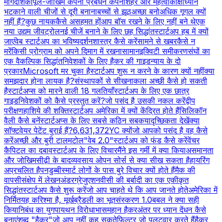
मार्गदर्शिका
पूल-जोखिम कंपनी प्रबंधन कंपनी
शहर और महत्वाकांक्षा
ध्यान
भटकाने वाली चीजों से दूरी बनाना
बच्चों से झूठ
अच्छा बनो
अधिक गूगल क्यों
नहीं हैं?
कुछ नायक
कैसे असहमत हों
आप बॉस रखने के लिए नहीं बने थे
एक
नया उद्यम जीव
ट्रोल
नई चीजें बनाने के लिए छह सिद्धांत
स्टार्टअप हब में क्यों
जाएं
वेब स्टार्टअप का भविष्य
दर्शनशास्त्र कैसे करें
सामने से खबर
कैसे न
मरें
किसी प्रोग्राम को अपने दिमाग में रखना
सामान
इक्विटी समीकरण
संघों का
एक वैकल्पिक सिद्धांत
निवेशकों के लिए हैकर की गाइड
न्याय के दो
प्रकार
Microsoft मर चुका है
स्टार्टअप शुरू न करने के कारण क्यों नहीं
क्या
समझदार होना लायक है?
संस्थापकों से सीखना
कला अच्छी कैसे हो सकती
है
स्टार्टअप्स को मारने वाली 18 गलतियाँ
स्टार्टअप के लिए एक छात्र
गाइड
निवेशकों को कैसे प्रस्तुत करें?
जो पसंद है उसकी नकल करें
द्वीप
परीक्षण
हाशिये की शक्ति
स्टार्टअप अमेरिका में क्यों केंद्रित होते हैं
सिलिकॉन
वैली कैसे बनें
स्टार्टअप्स के लिए सबसे कठिन सबक
यादृच्छिकता देखें
क्या
सॉफ्टवेयर पेटेंट बुराई हैं?
6,631,372
YC क्यों
जो आपको पसंद है वह कैसे
करें
अच्छी और बुरी टालमटोल
"वेब 2.0"
स्टार्टअप को फंड कैसे करें
वेंचर
कैपिटल का दबाव
स्टार्टअप के लिए विचार
मैंने इस गर्मी में क्या किया
असमानता
और जोखिम
सीढ़ी के बाद
व्यवसाय ओपन सोर्स से क्या सीख सकता है
हायरिंग
अप्रचलित है
पनडुब्बी
स्मार्ट लोगों के पास बुरे विचार क्यों होते हैं
मैक की
वापसी
संक्षेप में लेखन
अंडरग्रेजुएशन
वीसी की बर्बादी का एक एकीकृत
सिद्धांत
स्टार्टअप कैसे शुरू करें
जो आप चाहते थे कि आप जानते होते
अमेरिका में
निर्मित
यह करिश्मा है, मूर्ख
ब्रैडली का भूत
संस्करण 1.0
बबल ने क्या सही
किया
निबंध का युग
पायथन विरोधाभास
महान हैकर
अंतर पर ध्यान दें
धन कैसे
बनाएं
शब्द "हैकर"
जो आप नहीं कह सकते
फ़िल्टर जो पलटवार करते हैं
हैकर