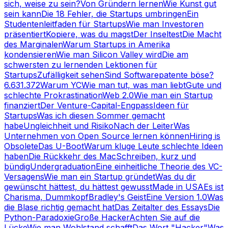
sich, weise zu sein?
Von Gründern lernen
Wie Kunst gut
sein kann
Die 18 Fehler, die Startups umbringen
Ein
Studentenleitfaden für Startups
Wie man Investoren
präsentiert
Kopiere, was du magst
Der Inseltest
Die Macht
des Marginalen
Warum Startups in Amerika
kondensieren
Wie man Silicon Valley wird
Die am
schwersten zu lernenden Lektionen für
Startups
Zufälligkeit sehen
Sind Softwarepatente böse?
6.631.372
Warum YC
Wie man tut, was man liebt
Gute und
schlechte Prokrastination
Web 2.0
Wie man ein Startup
finanziert
Der Venture-Capital-Engpass
Ideen für
Startups
Was ich diesen Sommer gemacht
habe
Ungleichheit und Risiko
Nach der Leiter
Was
Unternehmen von Open Source lernen können
Hiring is
Obsolete
Das U-Boot
Warum kluge Leute schlechte Ideen
haben
Die Rückkehr des Mac
Schreiben, kurz und
bündig
Undergraduation
Eine einheitliche Theorie des VC-
Versagens
Wie man ein Startup gründet
Was du dir
gewünscht hättest, du hättest gewusst
Made in USA
Es ist
Charisma, Dummkopf
Bradley's Geist
Eine Version 1.0
Was
die Blase richtig gemacht hat
Das Zeitalter des Essays
Die
Python-Paradoxie
Große Hacker
Achten Sie auf die
Lücke
Wie man Wohlstand schafft
Das Wort "Hacker"
Was