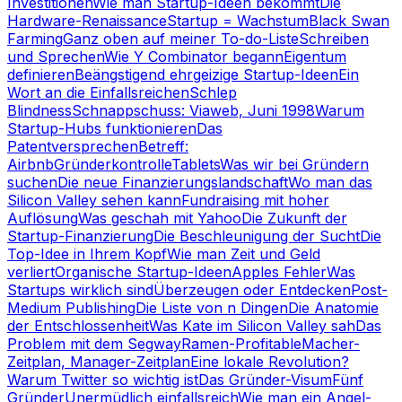
Investitionen
Wie man Startup-Ideen bekommt
Die
Hardware-Renaissance
Startup = Wachstum
Black Swan
Farming
Ganz oben auf meiner To-do-Liste
Schreiben
und Sprechen
Wie Y Combinator begann
Eigentum
definieren
Beängstigend ehrgeizige Startup-Ideen
Ein
Wort an die Einfallsreichen
Schlep
Blindness
Schnappschuss: Viaweb, Juni 1998
Warum
Startup-Hubs funktionieren
Das
Patentversprechen
Betreff:
Airbnb
Gründerkontrolle
Tablets
Was wir bei Gründern
suchen
Die neue Finanzierungslandschaft
Wo man das
Silicon Valley sehen kann
Fundraising mit hoher
Auflösung
Was geschah mit Yahoo
Die Zukunft der
Startup-Finanzierung
Die Beschleunigung der Sucht
Die
Top-Idee in Ihrem Kopf
Wie man Zeit und Geld
verliert
Organische Startup-Ideen
Apples Fehler
Was
Startups wirklich sind
Überzeugen oder Entdecken
Post-
Medium Publishing
Die Liste von n Dingen
Die Anatomie
der Entschlossenheit
Was Kate im Silicon Valley sah
Das
Problem mit dem Segway
Ramen-Profitable
Macher-
Zeitplan, Manager-Zeitplan
Eine lokale Revolution?
Warum Twitter so wichtig ist
Das Gründer-Visum
Fünf
Gründer
Unermüdlich einfallsreich
Wie man ein Angel-