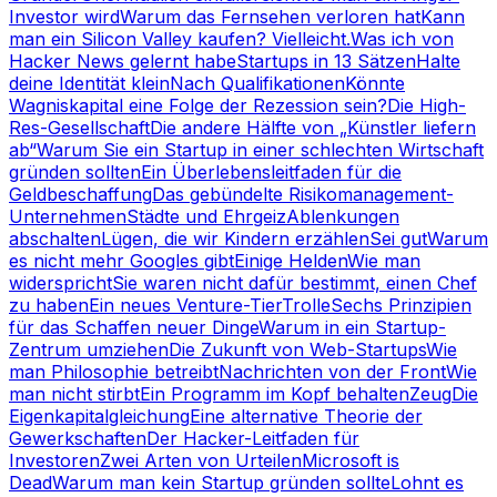
Investor wird
Warum das Fernsehen verloren hat
Kann
man ein Silicon Valley kaufen? Vielleicht.
Was ich von
Hacker News gelernt habe
Startups in 13 Sätzen
Halte
deine Identität klein
Nach Qualifikationen
Könnte
Wagniskapital eine Folge der Rezession sein?
Die High-
Res-Gesellschaft
Die andere Hälfte von „Künstler liefern
ab“
Warum Sie ein Startup in einer schlechten Wirtschaft
gründen sollten
Ein Überlebensleitfaden für die
Geldbeschaffung
Das gebündelte Risikomanagement-
Unternehmen
Städte und Ehrgeiz
Ablenkungen
abschalten
Lügen, die wir Kindern erzählen
Sei gut
Warum
es nicht mehr Googles gibt
Einige Helden
Wie man
widerspricht
Sie waren nicht dafür bestimmt, einen Chef
zu haben
Ein neues Venture-Tier
Trolle
Sechs Prinzipien
für das Schaffen neuer Dinge
Warum in ein Startup-
Zentrum umziehen
Die Zukunft von Web-Startups
Wie
man Philosophie betreibt
Nachrichten von der Front
Wie
man nicht stirbt
Ein Programm im Kopf behalten
Zeug
Die
Eigenkapitalgleichung
Eine alternative Theorie der
Gewerkschaften
Der Hacker-Leitfaden für
Investoren
Zwei Arten von Urteilen
Microsoft is
Dead
Warum man kein Startup gründen sollte
Lohnt es