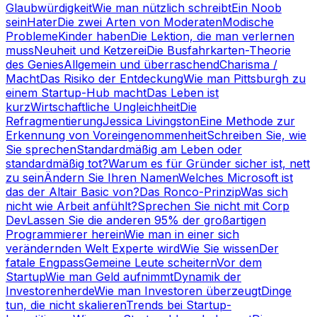
Glaubwürdigkeit
Wie man nützlich schreibt
Ein Noob
sein
Hater
Die zwei Arten von Moderaten
Modische
Probleme
Kinder haben
Die Lektion, die man verlernen
muss
Neuheit und Ketzerei
Die Busfahrkarten-Theorie
des Genies
Allgemein und überraschend
Charisma /
Macht
Das Risiko der Entdeckung
Wie man Pittsburgh zu
einem Startup-Hub macht
Das Leben ist
kurz
Wirtschaftliche Ungleichheit
Die
Refragmentierung
Jessica Livingston
Eine Methode zur
Erkennung von Voreingenommenheit
Schreiben Sie, wie
Sie sprechen
Standardmäßig am Leben oder
standardmäßig tot?
Warum es für Gründer sicher ist, nett
zu sein
Ändern Sie Ihren Namen
Welches Microsoft ist
das der Altair Basic von?
Das Ronco-Prinzip
Was sich
nicht wie Arbeit anfühlt?
Sprechen Sie nicht mit Corp
Dev
Lassen Sie die anderen 95% der großartigen
Programmierer herein
Wie man in einer sich
verändernden Welt Experte wird
Wie Sie wissen
Der
fatale Engpass
Gemeine Leute scheitern
Vor dem
Startup
Wie man Geld aufnimmt
Dynamik der
Investorenherde
Wie man Investoren überzeugt
Dinge
tun, die nicht skalieren
Trends bei Startup-