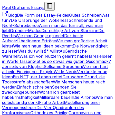
Paul Grahams Essays
Blog
Die Form des Essay-Feldes
Gutes Schreiben
Was
tun?
Die Ursprünge der Wokeness
Schreibende und
Nicht-Schreibende
Wann man das tun soll, was man
liebt
Gründer-Modus
Die richtige Art von Starrsinn
Die
Reddits
Wie man Google gründet
Der beste
Aufsatz
Überlineare Erträge
Wie man großartige Arbeit
leistet
Wie man neue Ideen bekommt
Die Notwendigkeit
zu lesen
Was du (willst)* willst
Außerirdische
Wahrheit
Was ich von Nutzern gelernt habe
Häresie
Ideen
in Worte fassen
Gibt es so etwas wie guten Geschmack?
Jenseits von Klugheit
Seltsame Sprachen
Wie man hart
arbeitet
Ein eigenes Projekt
Wilde Nerds
Verrückte neue
Ideen
Ein NFT, der Leben rettet
Der wahre Grund, die
Todesstrafe abzuschaffen
Wie Menschen heute reich
werden
Einfach schreiben
Spenden Sie
zweckungebunden
Woran ich gearbeitet
habe
Ernsthaftigkeit
Milliardäre bauen
Die Airbnbs
Wie man
selbstständig denkt
Frühe Arbeit
Modellierung einer
Vermögenssteuer
Die Vier Quadranten des
Konformismus
Orthodoxes Privileg
Coronavirus und