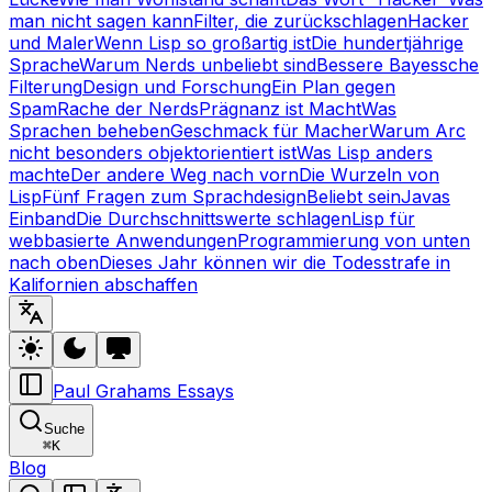
man nicht sagen kann
Filter, die zurückschlagen
Hacker
und Maler
Wenn Lisp so großartig ist
Die hundertjährige
Sprache
Warum Nerds unbeliebt sind
Bessere Bayessche
Filterung
Design und Forschung
Ein Plan gegen
Spam
Rache der Nerds
Prägnanz ist Macht
Was
Sprachen beheben
Geschmack für Macher
Warum Arc
nicht besonders objektorientiert ist
Was Lisp anders
machte
Der andere Weg nach vorn
Die Wurzeln von
Lisp
Fünf Fragen zum Sprachdesign
Beliebt sein
Javas
Einband
Die Durchschnittswerte schlagen
Lisp für
webbasierte Anwendungen
Programmierung von unten
nach oben
Dieses Jahr können wir die Todesstrafe in
Kalifornien abschaffen
Paul Grahams Essays
Suche
⌘
K
Blog