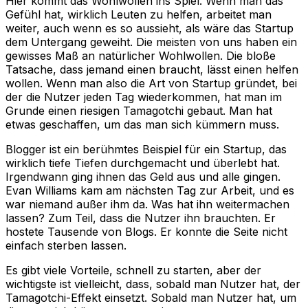
Hier kommt das Wohlwollen ins Spiel. Wenn man das
Gefühl hat, wirklich Leuten zu helfen, arbeitet man
weiter, auch wenn es so aussieht, als wäre das Startup
dem Untergang geweiht. Die meisten von uns haben ein
gewisses Maß an natürlicher Wohlwollen. Die bloße
Tatsache, dass jemand einen braucht, lässt einen helfen
wollen. Wenn man also die Art von Startup gründet, bei
der die Nutzer jeden Tag wiederkommen, hat man im
Grunde einen riesigen Tamagotchi gebaut. Man hat
etwas geschaffen, um das man sich kümmern muss.
Blogger ist ein berühmtes Beispiel für ein Startup, das
wirklich tiefe Tiefen durchgemacht und überlebt hat.
Irgendwann ging ihnen das Geld aus und alle gingen.
Evan Williams kam am nächsten Tag zur Arbeit, und es
war niemand außer ihm da. Was hat ihn weitermachen
lassen? Zum Teil, dass die Nutzer ihn brauchten. Er
hostete Tausende von Blogs. Er konnte die Seite nicht
einfach sterben lassen.
Es gibt viele Vorteile, schnell zu starten, aber der
wichtigste ist vielleicht, dass, sobald man Nutzer hat, der
Tamagotchi-Effekt einsetzt. Sobald man Nutzer hat, um