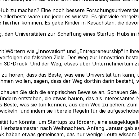
b zu machen? Eine noch bessere Forschungsuniversität sei
die allerbeste wäre und jeder es wüsste. Es gibt viele ehr
e hierher kommen. Es gäbe Kinder in Kasachstan, die davon
ag, den Universitäten zur Schaffung eines Startup-Hubs in ih
t Wörtern wie „Innovation“ und „Entrepreneurship“ in ihren
verfolgen die falschen Ziele. Der Weg zur Innovation beste
ren 3D-Druck. Und der Weg, etwas über Unternehmertum zu 
zu hören, dass das Beste, was eine Universität tun kann, u
nehmen wollen, sagen, dass der Weg dorthin darin besteht, 
auen Sie sich die empirischen Beweise an. Schauen Sie si
ründern entstehen, die etwas bauen, das als interessantes N
Beste, was sie tun können, aus dem Weg zu gehen. Zum Bei
twickeln, und indem sie liberale Regeln für die aufgesch
iversität tun könnte, um Startups zu fördern, eine ausgekl
 Herbstsemester nach Weihnachten. Anfang Januar gab es 
ok haben etwas gemeinsam, das nur wenige Leute wissen: 