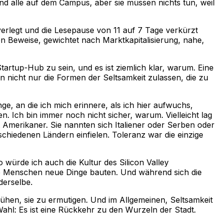
ind alle auf dem Campus, aber sie müssen nichts tun, weil
erlegt und die Lesepause von 11 auf 7 Tage verkürzt
en Beweise, gewichtet nach Marktkapitalisierung, nahe,
 Startup-Hub zu sein, und es ist ziemlich klar, warum. Eine
n nicht nur die Formen der Seltsamkeit zulassen, die zu
nge, an die ich mich erinnere, als ich hier aufwuchs,
. Ich bin immer noch nicht sicher, warum. Vielleicht lag
ht Amerikaner. Sie nannten sich Italiener oder Serben oder
schiedenen Ländern einfielen. Toleranz war die einzige
o würde ich auch die Kultur des Silicon Valley
r die Menschen neue Dinge bauten. Und während sich die
derselbe.
ühen, sie zu ermutigen. Und im Allgemeinen, Seltsamkeit
 Wahl: Es ist eine Rückkehr zu den Wurzeln der Stadt.