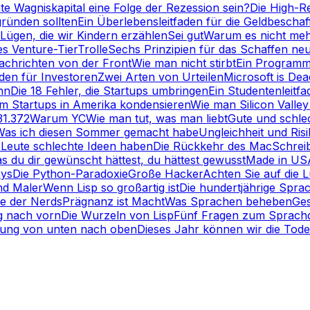
te Wagniskapital eine Folge der Rezession sein?
Die High-R
gründen sollten
Ein Überlebensleitfaden für die Geldbescha
Lügen, die wir Kindern erzählen
Sei gut
Warum es nicht meh
es Venture-Tier
Trolle
Sechs Prinzipien für das Schaffen ne
achrichten von der Front
Wie man nicht stirbt
Ein Programm
den für Investoren
Zwei Arten von Urteilen
Microsoft is Dea
nn
Die 18 Fehler, die Startups umbringen
Ein Studentenleitfa
 Startups in Amerika kondensieren
Wie man Silicon Valley
31.372
Warum YC
Wie man tut, was man liebt
Gute und schlec
Was ich diesen Sommer gemacht habe
Ungleichheit und Ris
Leute schlechte Ideen haben
Die Rückkehr des Mac
Schrei
s du dir gewünscht hättest, du hättest gewusst
Made in US
ays
Die Python-Paradoxie
Große Hacker
Achten Sie auf die 
nd Maler
Wenn Lisp so großartig ist
Die hundertjährige Spra
e der Nerds
Prägnanz ist Macht
Was Sprachen beheben
Ge
g nach vorn
Die Wurzeln von Lisp
Fünf Fragen zum Sprach
ung von unten nach oben
Dieses Jahr können wir die Todes