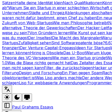
Sätzen
Halte deine Identität klein
Nach Qualifikationen
Könn
ab“
Warum Sie ein Startup in einer schlechten Wirtschaft 
Unternehmen
Städte und Ehrgeiz
Ablenkungen abschalten
waren nicht dafür bestimmt, einen Chef zu haben
Ein neu
Zukunft von Web-Startups
Wie man Philosophie betreibt
N
alternative Theorie der Gewerkschaften
Der Hacker-Leitfa
weise zu sein?
Von Gründern lernen
Wie Kunst gut sein ka
was du magst
Der Inseltest
Die Macht des Marginalen
Warum
Startups
Zufälligkeit sehen
Sind Softwarepatente böse?
6.6
finanziert
Der Venture-Capital-Engpass
Ideen für Startups
lernen können
Hiring is Obsolete
Das U-Boot
Warum kluge 
Theorie des VC-Versagens
Wie man ein Startup gründet
Wa
1.0
Was die Blase richtig gemacht hat
Das Zeitalter des Ess
man nicht sagen kann
Filter, die zurückschlagen
Hacker u
Filterung
Design und Forschung
Ein Plan gegen Spam
Rach
objektorientiert ist
Was Lisp anders machte
Der andere We
schlagen
Lisp für webbasierte Anwendungen
Programmier
Paul Grahams Essays