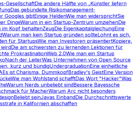
es-Gesellschaft
Die andere Hälfte von „Künstler liefern
ffung
Das gebündelte Risikomanagement-
r Googles gibt
Einige Helden
Wie man widerspricht
Sie
uer Dinge
Warum in ein Startup-Zentrum umziehen
Die
 im Kopf behalten
Zeug
Die Eigenkapitalgleichung
Eine
d
Warum man kein Startup gründen sollte
Lohnt es sich,
den für Startups
Wie man Investoren präsentiert
Kopiere,
 wird
Die am schwersten zu lernenden Lektionen für
hte Prokrastination
Web 2.0
Wie man ein Startup
iko
Nach der Leiter
Was Unternehmen von Open Source
ben, kurz und bündig
Undergraduation
Eine einheitliche
A
Es ist Charisma, Dummkopf
Bradley's Geist
Eine Version
Lücke
Wie man Wohlstand schafft
Das Wort "Hacker"
Was
che
Warum Nerds unbeliebt sind
Bessere Bayessche
schmack für Macher
Warum Arc nicht besonders
design
Beliebt sein
Javas Einband
Die Durchschnittswerte
strafe in Kalifornien abschaffen