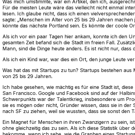
Was mich umstimmte, war ein Artikel, den ich, ausgerechn
Für die meisten Leute wäre das vielleicht nicht einmal int
lesen. Ich glaube nicht, dass ich einen vielversprechende
sagte: „Menschen im Alter von 25 bis 29 Jahren machen j
könnte das nächste Portland sein. Es könnte der coole Or
Als ich vor ein paar Tagen hier ankam, konnte ich den Un
gesamten Zeit befand sich die Stadt im freien Fall. Zusätz
Mann, sind die Dinge heute anders. Es ist nicht nur, dass d
Als ich ein Kind war, war dies ein Ort, den junge Leute verli
Was hat das mit Startups zu tun? Startups bestehen aus 
von 25 bis 29 Jahren.
Ich habe gesehen, wie mächtig es für eine Stadt ist, di
San Francisco. Google und Facebook sind auf der Halbinse
Schwerpunkts war der Talentkrieg, insbesondere um Progra
sie es mögen oder nicht, Gründer wissen, dass sie in der 
nach SF zu ziehen, weil sie wussten, dass sie sonst den T
Ein Magnet für Menschen in ihren Zwanzigern zu sein, ist 
ohne gleichzeitig das zu sein. Als ich diese Statistik übe
bekomme, wenn ich sehe, wie die Graphen eines Startup