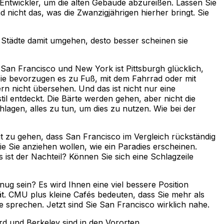
 Entwickler, um die alten Gebäude abzureißen. Lassen Sie
 nicht das, was die Zwanzigjährigen hierher bringt. Sie
e Städte damit umgehen, desto besser scheinen sie
ie San Francisco und New York ist Pittsburgh glücklich,
. Sie bevorzugen es zu Fuß, mit dem Fahrrad oder mit
rn nicht übersehen. Und das ist nicht nur eine
l entdeckt. Die Bärte werden gehen, aber nicht die
lagen, alles zu tun, um dies zu nutzen. Wie bei der
 zu gehen, dass San Francisco im Vergleich rückständig
ie Sie anziehen wollen, wie ein Paradies erscheinen.
st der Nachteil? Können Sie sich eine Schlagzeile
g sein? Es wird Ihnen eine viel bessere Position
tät. CMU plus kleine Cafés bedeuten, dass Sie mehr als
me sprechen. Jetzt sind Sie San Francisco wirklich nahe.
ord und Berkeley sind in den Vororten.