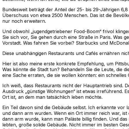
Bundesweit beträgt der Anteil der 25- bis 29-Jährigen 6,
Überschuss von etwa 2500 Menschen. Das ist die Bevölkeru
nur noch erweitern.
Und obwohl „jugendgetriebener Food-Boom“ frivol klingen m
Sie sich vor, Sie gehen durch eine Straße in Paris. Was g
Vorstadt. Was fahren Sie vorbei? Starbucks und McDonalds
Diese unabhängigen Restaurants und Cafés ernähren nicht
Hier ist also meine erste konkrete Empfehlung, um Pitts
Was könnte die Stadt tun? Behandeln Sie die Leute, die di
eine Sache erraten, die sie wollen könnten: ein schnelle
Ich weiß, dass Restaurants nicht der Hauptantrieb sind. De
Ausdruck „günstige Wohnungen“ ist etwas irreführend. Es gibt
Ort ist, an dem man tatsächlich leben möchte.
Ein Teil davon sind die Gebäude selbst. Ich erkannte vor l
und dann arm wurden. Wenn ein Ort immer reich war, ist er
dann arm wurde, kann man Paläste billig finden. Und das i
lebten, große solide Gebäude. Nicht immer im besten Gesch