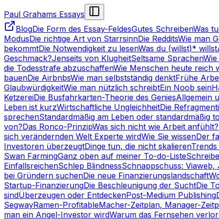
Paul Grahams Essays
Blog
Die Form des Essay-Feldes
Gutes Schreiben
Was t
Modus
Die richtige Art von Starrsinn
Die Reddits
Wie man G
bekommt
Die Notwendigkeit zu lesen
Was du (willst)* willst
Geschmack?
Jenseits von Klugheit
Seltsame Sprachen
Wie 
die Todesstrafe abzuschaffen
Wie Menschen heute reich 
bauen
Die Airbnbs
Wie man selbstständig denkt
Frühe Arbei
Glaubwürdigkeit
Wie man nützlich schreibt
Ein Noob sein
H
Ketzerei
Die Busfahrkarten-Theorie des Genies
Allgemein 
Leben ist kurz
Wirtschaftliche Ungleichheit
Die Refragment
sprechen
Standardmäßig am Leben oder standardmäßig to
von?
Das Ronco-Prinzip
Was sich nicht wie Arbeit anfühlt?
sich verändernden Welt Experte wird
Wie Sie wissen
Der f
Investoren überzeugt
Dinge tun, die nicht skalieren
Trends 
Swan Farming
Ganz oben auf meiner To-do-Liste
Schreib
Einfallsreichen
Schlep Blindness
Schnappschuss: Viaweb, 
bei Gründern suchen
Die neue Finanzierungslandschaft
Wo
Startup-Finanzierung
Die Beschleunigung der Sucht
Die T
sind
Überzeugen oder Entdecken
Post-Medium Publishing
Segway
Ramen-Profitable
Macher-Zeitplan, Manager-Zeitp
man ein Angel-Investor wird
Warum das Fernsehen verlor