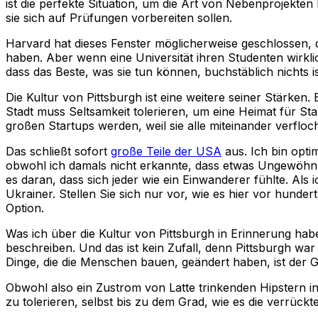
ist die perfekte Situation, um die Art von Nebenprojekte
sie sich auf Prüfungen vorbereiten sollen.
Harvard hat dieses Fenster möglicherweise geschlossen, 
haben. Aber wenn eine Universität ihren Studenten wirkli
dass das Beste, was sie tun können, buchstäblich nichts is
Die Kultur von Pittsburgh ist eine weitere seiner Stärken. 
Stadt muss Seltsamkeit tolerieren, um eine Heimat für St
großen Startups werden, weil sie alle miteinander verfloc
Das schließt sofort
große Teile der USA
aus. Ich bin optim
obwohl ich damals nicht erkannte, dass etwas Ungewöhnlic
es daran, dass sich jeder wie ein Einwanderer fühlte. Als 
Ukrainer. Stellen Sie sich nur vor, wie es hier vor hunde
Option.
Was ich über die Kultur von Pittsburgh in Erinnerung habe
beschreiben. Und das ist kein Zufall, denn Pittsburgh war
Dinge, die die Menschen bauen, geändert haben, ist der Ge
Obwohl also ein Zustrom von Latte trinkenden Hipstern i
zu tolerieren, selbst bis zu dem Grad, wie es die verrückt