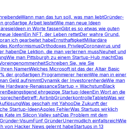
hreibende
Wann man das tun soll, was man liebt
Gründer-
 großartige Arbeit leistet
Wie man neue Ideen
äresie
Ideen in Worte fassen
Gibt es so etwas wie guten
 neue Ideen
Ein NFT, der Leben rettet
Der wahre Grund,
oran ich gearbeitet habe
Ernsthaftigkeit
Milliardäre
 des Konformismus
Orthodoxes Privileg
Coronavirus und
er haben
Die Lektion, die man verlernen muss
Neuheit und
ung
Wie man Pittsburgh zu einem Startup-Hub macht
Das
 Voreingenommenheit
Schreiben Sie, wie Sie
 Ihren Namen
Welches Microsoft ist das der Altair Basic
5% der großartigen Programmierer herein
Wie man in einer
man Geld aufnimmt
Dynamik der Investorenherde
Wie man
Die Hardware-Renaissance
Startup = Wachstum
Black
eren
Beängstigend ehrgeizige Startup-Ideen
Ein Wort an die
rsprechen
Betreff: Airbnb
Gründerkontrolle
Tablets
Was wir
 Auflösung
Was geschah mit Yahoo
Die Zukunft der
che Startup-Ideen
Apples Fehler
Was Startups wirklich
s Kate im Silicon Valley sah
Das Problem mit dem
 Gründer-Visum
Fünf Gründer
Unermüdlich einfallsreich
Wie
ch von Hacker News gelernt habe
Startups in 13