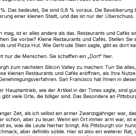
8 %. Das bedeutet, Sie sind 0,8 % voraus. Die Bevölkerung
ng einer kleinen Stadt, und das ist nur der Überschuss. S
ag, ist er alles andere als das. Restaurants und Cafés sind
ehen Sie vorbei? Kleine Restaurants und Cafés. Stellen Sie 
 und Pizza Hut. Wie Gertrude Stein sagte, gibt es dort kei
 nur die Menschen. Sie schaffen ein „Dort“ hier.
burgh zum nächsten Silicon Valley zu machen: Tun Sie all
ese kleinen Restaurants und Cafés eröffnen, als Ihre Nutze
s Genehmigungsverfahren. San Francisco hat Ihnen in dieser
r Hauptantrieb, wie der Artikel in der Times sagte, sind gü
 viele Orte, die billiger sind. Das Besondere an Pittsburgh i
anger Zeit, als ich selbst ein armer Zwanzigjähriger war, d
 schön, aber zu teuer. Wenn ein Ort immer arm war, ist er 
st es, was die Leute hierher bringt. Als Pittsburgh vor hun
mack, aber definitiv solide. Hier ist also ein weiterer Rat