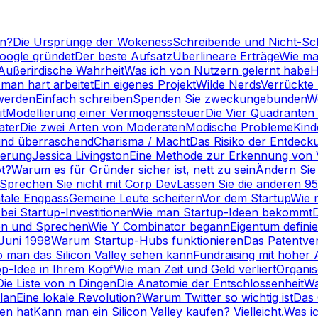
un?
Die Ursprünge der Wokeness
Schreibende und Nicht-Sc
oogle gründet
Der beste Aufsatz
Überlineare Erträge
Wie man
Außerirdische Wahrheit
Was ich von Nutzern gelernt habe
H
man hart arbeitet
Ein eigenes Projekt
Wilde Nerds
Verrückte
werden
Einfach schreiben
Spenden Sie zweckungebunden
W
t
Modellierung einer Vermögenssteuer
Die Vier Quadranten
ater
Die zwei Arten von Moderaten
Modische Probleme
Kind
und überraschend
Charisma / Macht
Das Risiko der Entdeck
ierung
Jessica Livingston
Eine Methode zur Erkennung von
t?
Warum es für Gründer sicher ist, nett zu sein
Ändern Sie
Sprechen Sie nicht mit Corp Dev
Lassen Sie die anderen 9
atale Engpass
Gemeine Leute scheitern
Vor dem Startup
Wie 
bei Startup-Investitionen
Wie man Startup-Ideen bekommt
en und Sprechen
Wie Y Combinator begann
Eigentum defini
Juni 1998
Warum Startup-Hubs funktionieren
Das Patentve
 man das Silicon Valley sehen kann
Fundraising mit hoher
op-Idee in Ihrem Kopf
Wie man Zeit und Geld verliert
Organis
Die Liste von n Dingen
Die Anatomie der Entschlossenheit
Wa
lan
Eine lokale Revolution?
Warum Twitter so wichtig ist
Das
en hat
Kann man ein Silicon Valley kaufen? Vielleicht.
Was i