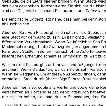
Gebäude, die die Leute hierher bringen. Wenn Städte wied
das nicht geschehen. Konzentrieren Sie sich auf die histo
sind das Gegenteil der neuen Restaurants und Cafés; sie e
Die empirische Evidenz legt nahe, dass man bei der histor
abzuschneiden.
Aber der Reiz von Pittsburgh sind nicht nur die Gebäude se
eine Stadt vor dem Auto zu sein. Es ist nicht zu weitläuf
öffentlichen Verkehrsmitteln. Wenn Sie kürzlich in San F
Modeerscheinung, die die Zwanzigjährigen angenommen hab
Fahrräder. Städte, in denen man sich ohne Auto fortbeweg
historischen Erhaltung scheint es unmöglich, zu weit zu 
Warum nicht Pittsburgh zur fahrrad- und fußgängerfreund
erscheint. Wenn Sie das tun, werden Sie es sehr wahrschei
Wenn sie weggehen, um anderswo Arbeit zu finden, dann m
vorstellen: „Stadt durch übermäßige Fahrradfreundlichkeit 
Angenommen also, coole alte Viertel und coole kleine Res
verschaffen als Portland selbst, denn Pittsburgh hat etwa
nur Hipster haben, die Latte trinken. Es bedeutet, dass Si
Tatsächlich sind Sie in einer Hinsicht besser dran als Sa