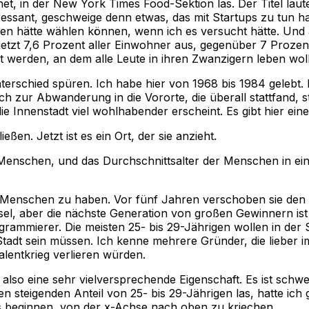
et, in der
New York Times
Food-Sektion las. Der Titel laut
eressant, geschweige denn etwas, das mit Startups zu tun hat
ren hätte wählen können, wenn ich es versucht hätte. Und a
etzt 7,6 Prozent aller Einwohner aus, gegenüber 7 Prozen
t werden, an dem alle Leute in ihren Zwanzigern leben wol
terschied spüren. Ich habe hier von 1968 bis 1984 gelebt.
lich zur Abwanderung in die Vororte, die überall stattfand, 
ie Innenstadt viel wohlhabender erscheint. Es gibt hier eine 
eßen. Jetzt ist es ein Ort, der sie anzieht.
Menschen, und das Durchschnittsalter der Menschen in eine
ese Menschen zu haben. Vor fünf Jahren verschoben sie den
l, aber die nächste Generation von großen Gewinnern ist a
mmierer. Die meisten 25- bis 29-Jährigen wollen in der St
Stadt sein müssen. Ich kenne mehrere Gründer, die lieber i
alentkrieg verlieren würden.
also eine sehr vielversprechende Eigenschaft. Es ist schwe
r den steigenden Anteil von 25- bis 29-Jährigen las, hatte i
s beginnen, von der x-Achse nach oben zu kriechen.