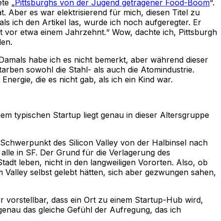
ete „
Pittsburghs von der Jugend getragener Food-Boom
“.
. Aber es war elektrisierend für mich, diesen Titel zu
ls ich den Artikel las, wurde ich noch aufgeregter. Er
t vor etwa einem Jahrzehnt.“ Wow, dachte ich, Pittsburgh
len.
 Damals habe ich es nicht bemerkt, aber während dieser
starben sowohl die Stahl- als auch die Atomindustrie.
Energie, die es nicht gab, als ich ein Kind war.
m typischen Startup liegt genau in dieser Altersgruppe
 Schwerpunkt des Silicon Valley von der Halbinsel nach
lle in SF. Der Grund für die Verlagerung des
adt leben, nicht in den langweiligen Vororten. Also, ob
m Valley selbst gelebt hätten, sich aber gezwungen sahen,
r vorstellbar, dass ein Ort zu einem Startup-Hub wird,
ch genau das gleiche Gefühl der Aufregung, das ich