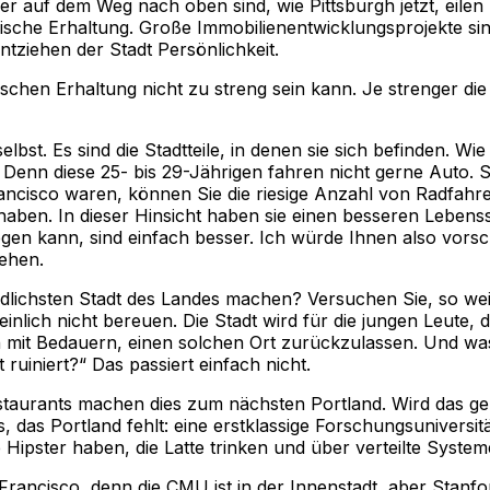
er auf dem Weg nach oben sind, wie Pittsburgh jetzt, eilen
rische Erhaltung. Große Immobilienentwicklungsprojekte sind
ntziehen der Stadt Persönlichkeit.
ischen Erhaltung nicht zu streng sein kann. Je strenger di
lbst. Es sind die Stadtteile, in denen sie sich befinden. W
ig. Denn diese 25- bis 29-Jährigen fahren nicht gerne Auto
rancisco waren, können Sie die riesige Anzahl von Radfahre
en. In dieser Hinsicht haben sie einen besseren Lebenssti
en kann, sind einfach besser. Ich würde Ihnen also vorsch
gehen.
lichsten Stadt des Landes machen? Versuchen Sie, so weit
nlich nicht bereuen. Die Stadt wird für die jungen Leute, d
it Bedauern, einen solchen Ort zurückzulassen. Und was i
ruiniert?“ Das passiert einfach nicht.
taurants machen dies zum nächsten Portland. Wird das genu
s, das Portland fehlt: eine erstklassige Forschungsuniversi
e Hipster haben, die Latte trinken und über verteilte Syste
n Francisco, denn die CMU ist in der Innenstadt, aber Stanf