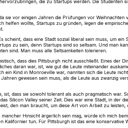
n hervorzubringen, die zu Startups werden. Die Studenten s
da sie vor einigen Jahren die Prüfungen vor Weihnachten v
ch helfen wollte, Startups zu gründen, legen die empirisch
t.
Es scheint, dass eine Stadt sozial liberal sein muss, um ein
artups zu sein, denn Startups sind so seltsam. Und man kan
hten sind. Man muss alle Seltsamkeiten tolerieren.
istisch, dass dies Pittsburgh nicht ausschließt. Eines der Di
hes daran war, ist, wie gut die Leute miteinander auskamen
ich ein Kind in Monroeville war, nannten sich die Leute nic
rt Jahren gewesen sein muss, als die Leute aus zwanzig ver
, ist, dass sie sowohl tolerant als auch pragmatisch war. S
 das Silicon Valley seiner Zeit. Dies war eine Stadt, in de
ist, den man braucht, um diese Art von Arbeit zu leisten, 
n mancher Hinsicht ärgerlich sein mag, würde ich mich bem
en Kalifornier tun. Für Pittsburgh ist das eine konservative