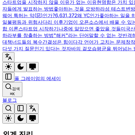
스타트업을 시작하지 않을 이유가 없는 이유
현명함은 가치 있
자들에게 발표하는 방법
좋아하는 것을 모방하라
섬 테스트
변방
웨어 특허는 악(惡)인가?
6,631,372
왜 YC인가
좋아하는 일을 
일
불평등과 위험
사다리 이후
기업이 오픈소스에서 배울 수 있
합 이론
스타트업 시작하기
나중에 알았으면 좋았을 것들
미국
하라
부를 창출하는 방법
"해커"라는 단어
말할 수 없는 것
반격
대책
너드들의 복수
간결성은 힘이다
각 언어가 고치는 문제
창작
다섯 가지 질문
인기 있다는 것
자바의 겉모습
평균을 뛰어넘는 
폴 그레이엄의 에세이
검색
⌘
K
블로그
외계 진리