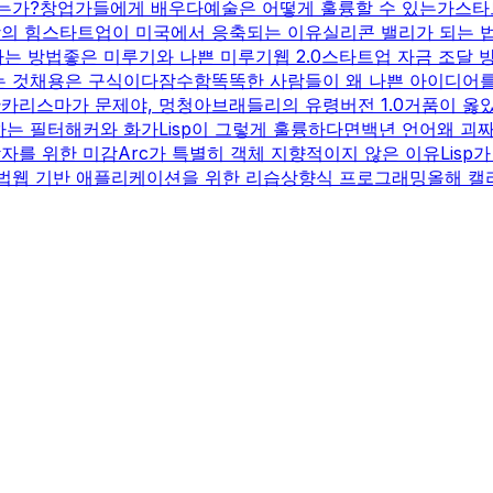
는가?
창업가들에게 배우다
예술은 어떻게 훌륭할 수 있는가
스타
의 힘
스타트업이 미국에서 응축되는 이유
실리콘 밸리가 되는 
하는 방법
좋은 미루기와 나쁜 미루기
웹 2.0
스타트업 자금 조달 
는 것
채용은 구식이다
잠수함
똑똑한 사람들이 왜 나쁜 아이디어
산
카리스마가 문제야, 멍청아
브래들리의 유령
버전 1.0
거품이 옳
하는 필터
해커와 화가
Lisp이 그렇게 훌륭하다면
백년 언어
왜 괴
자를 위한 미감
Arc가 특별히 객체 지향적이지 않은 이유
Lisp
법
웹 기반 애플리케이션을 위한 리습
상향식 프로그래밍
올해 캘