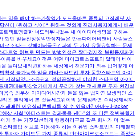
하는 일을 해야 하는가
창업가 모드
올바른 종류의 고집
레딧 사
당신이 (원하고 싶어)* 원하는 것
외계 진리
사용자에게서 배운
프로젝트
맹렬한 너드
터무니없는 새 아이디어
생명을 구하는
가 했던 일들
진정성
억만장자들은 만든다
에어비앤비 사람들
스
비로 산다는 것
헤이터들
온건파의 두 가지 유형
유행하는 문제
스타트업 허브로 만드는 방법
인생은 짧다
경제적 불평등
재파편
유
이름을 바꾸세요
이것은 어떤 마이크로소프트의 알테어 베이
들을 들여보내라
변화하는 세상에서 전문가가 되는 법
어떻게 아
 법
확장 불가능한 일을 하라
스타트업 투자 동향
스타트업 아이
어떻게 시작되었나
소유권의 정의
끔찍하게 야심찬 스타트업 아이디
통제권
태블릿
창업가에게서 우리가 찾는 것
새로운 투자 환경
실
마음속 최우선 아이디어
시간과 돈을 잃는 법
자연 발생적인 스
실리콘 밸리에서 본 것들
세그웨이의 문제점
라면 수익성
제작자
V가 패배한 이유
실리콘밸리를 살 수 있을까? 아마도.
Hacker
고해상 사회
"아티스트는 결과물을 낸다"의 또 다른 절반
불황기
에게 하는 거짓말
선하게 행동하라
구글 같은 회사가 더 없는
칙
스타트업 허브로 이동해야 하는 이유
웹 스타트업의 미래
철학
한 투자자 가이드
두 가지 종류의 판단
마이크로소프트는 죽었다