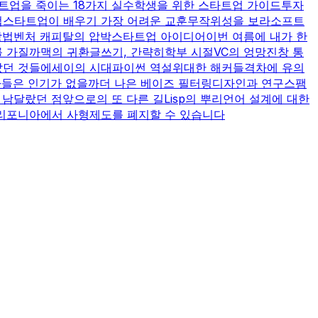
트업을 죽이는 18가지 실수
학생을 위한 스타트업 가이드
투자
법
스타트업이 배우기 가장 어려운 교훈
무작위성을 보라
소프트
방법
벤처 캐피탈의 압박
스타트업 아이디어
이번 여름에 내가 한
를 가질까
맥의 귀환
글쓰기, 간략히
학부 시절
VC의 엉망진창 통
았던 것들
에세이의 시대
파이썬 역설
위대한 해커들
격차에 유의
짜들은 인기가 없을까
더 나은 베이즈 필터링
디자인과 연구
스팸
가 남달랐던 점
앞으로의 또 다른 길
Lisp의 뿌리
언어 설계에 대한
리포니아에서 사형제도를 폐지할 수 있습니다