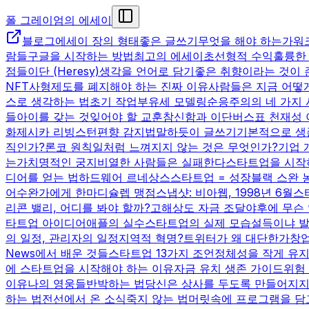
폴 그레이엄의 에세이
블로그
에세이 장의 형태
좋은 글쓰기
무엇을 해야 하는가
워크
람들
구글을 시작하는 방법
최고의 에세이
초선형적 수익
훌륭한
점들
이단 (Heresy)
생각을 언어로 담기
좋은 취향이라는 것이 
NFT
사형제도를 폐지해야 하는 진짜 이유
사람들은 지금 어떻
스로 생각하는 법
초기 작업
부유세 모델링
순응주의의 네 가지
들
아이를 갖는 것
잊어야 할 교훈
참신함과 이단
버스표 천재성 
화
제시카 리빙스턴
편향 감지법
말하듯이 글쓰기
기본적으로 생
직인가?
론코 원칙
일처럼 느껴지지 않는 것은 무엇인가?
기업 
는가
치명적인 궁지
비열한 사람들은 실패한다
스타트업을 시작
디어를 얻는 법
하드웨어 르네상스
스타트업 = 성장
블랙 스완 
어
수완가에게 한마디
슐렙 맹점
스냅샷: 비아웹, 1998년 6월
스
리콘 밸리, 어디를 봐야 할까?
고해상도 자금 조달
야후에 무슨
타트업 아이디어
애플의 실수
스타트업의 실제 모습
설득이냐 
의 일정, 관리자의 일정
지역적 혁명?
트위터가 왜 대단한가
창
News에서 배운 것들
스타트업 13가지 조언
정체성을 작게 유
에 스타트업을 시작해야 하는 이유
자금 유치 생존 가이드
위험
이유
나의 영웅들
반박하는 법
당신은 상사를 두도록 만들어지지
하는 법
전선에서 온 소식
죽지 않는 법
머릿속에 프로그램을 담