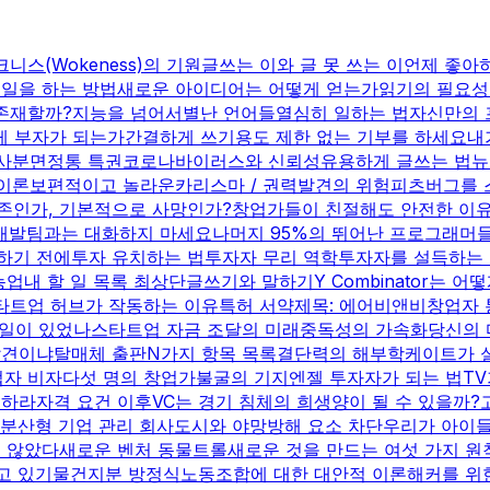
니스(Wokeness)의 기원
글쓰는 이와 글 못 쓰는 이
언제 좋아
 일을 하는 방법
새로운 아이디어는 어떻게 얻는가
읽기의 필요성
존재할까?
지능을 넘어서
별난 언어들
열심히 일하는 법
자신만의 
게 부자가 되는가
간결하게 쓰기
용도 제한 없는 기부를 하세요
내
 사분면
정통 특권
코로나바이러스와 신뢰성
유용하게 글쓰는 법
뉴
이론
보편적이고 놀라운
카리스마 / 권력
발견의 위험
피츠버그를 
존인가, 기본적으로 사망인가?
창업가들이 친절해도 안전한 이
개발팀과는 대화하지 마세요
나머지 95%의 뛰어난 프로그래머
하기 전에
투자 유치하는 법
투자자 무리 역학
투자자를 설득하는
농업
내 할 일 목록 최상단
글쓰기와 말하기
Y Combinator는 
타트업 허브가 작동하는 이유
특허 서약
제목: 에어비앤비
창업자 
 일이 있었나
스타트업 자금 조달의 미래
중독성의 가속화
당신의 
발견이냐
탈매체 출판
N가지 항목 목록
결단력의 해부학
케이트가 
업자 비자
다섯 명의 창업가
불굴의 기지
엔젤 투자자가 되는 법
T
지하라
자격 요건 이후
VC는 경기 침체의 희생양이 될 수 있을까?
 분산형 기업 관리 회사
도시와 야망
방해 요소 차단
우리가 아이들
 않았다
새로운 벤처 동물
트롤
새로운 것을 만드는 여섯 가지 원
고 있기
물건
지분 방정식
노동조합에 대한 대안적 이론
해커를 위