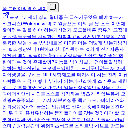
폴 그레이엄의 에세이
블로그
에세이 장의 형태
좋은 글쓰기
무엇을 해야 하는가
워크니스(Wokeness)의 기원
글쓰는 이와 글 못 쓰는 이
언제
좋아하는 일을 해야 하는가
창업가 모드
올바른 종류의 고집
레
딧 사람들
구글을 시작하는 방법
최고의 에세이
초선형적 수익
훌륭한 일을 하는 방법
새로운 아이디어는 어떻게 얻는가
읽기
의 필요성
당신이 (원하고 싶어)* 원하는 것
외계 진리
사용자
에게서 배운 점들
이단 (Heresy)
생각을 언어로 담기
좋은 취
향이라는 것이 존재할까?
지능을 넘어서
별난 언어들
열심히
일하는 법
자신만의 프로젝트
맹렬한 너드
터무니없는 새 아이
디어
생명을 구하는 NFT
사형제도를 폐지해야 하는 진짜 이유
사람들은 지금 어떻게 부자가 되는가
간결하게 쓰기
용도 제한
없는 기부를 하세요
내가 했던 일들
진정성
억만장자들은 만든
다
에어비앤비 사람들
스스로 생각하는 법
초기 작업
부유세 모
델링
순응주의의 네 가지 사분면
정통 특권
코로나바이러스와
신뢰성
유용하게 글쓰는 법
뉴비로 산다는 것
헤이터들
온건파
의 두 가지 유형
유행하는 문제들
아이를 갖는 것
잊어야 할 교
훈
참신함과 이단
버스표 천재성 이론
보편적이고 놀라운
카리
스마 / 권력
발견의 위험
피츠버그를 스타트업 허브로 만드는