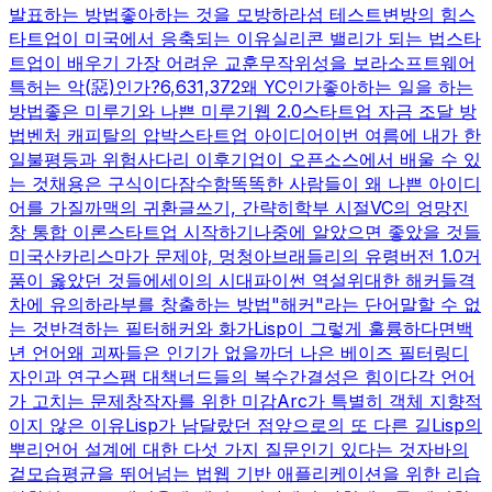
발표하는 방법
좋아하는 것을 모방하라
섬 테스트
변방의 힘
스
타트업이 미국에서 응축되는 이유
실리콘 밸리가 되는 법
스타
트업이 배우기 가장 어려운 교훈
무작위성을 보라
소프트웨어
특허는 악(惡)인가?
6,631,372
왜 YC인가
좋아하는 일을 하는
방법
좋은 미루기와 나쁜 미루기
웹 2.0
스타트업 자금 조달 방
법
벤처 캐피탈의 압박
스타트업 아이디어
이번 여름에 내가 한
일
불평등과 위험
사다리 이후
기업이 오픈소스에서 배울 수 있
는 것
채용은 구식이다
잠수함
똑똑한 사람들이 왜 나쁜 아이디
어를 가질까
맥의 귀환
글쓰기, 간략히
학부 시절
VC의 엉망진
창 통합 이론
스타트업 시작하기
나중에 알았으면 좋았을 것들
미국산
카리스마가 문제야, 멍청아
브래들리의 유령
버전 1.0
거
품이 옳았던 것들
에세이의 시대
파이썬 역설
위대한 해커들
격
차에 유의하라
부를 창출하는 방법
"해커"라는 단어
말할 수 없
는 것
반격하는 필터
해커와 화가
Lisp이 그렇게 훌륭하다면
백
년 언어
왜 괴짜들은 인기가 없을까
더 나은 베이즈 필터링
디
자인과 연구
스팸 대책
너드들의 복수
간결성은 힘이다
각 언어
가 고치는 문제
창작자를 위한 미감
Arc가 특별히 객체 지향적
이지 않은 이유
Lisp가 남달랐던 점
앞으로의 또 다른 길
Lisp의
뿌리
언어 설계에 대한 다섯 가지 질문
인기 있다는 것
자바의
겉모습
평균을 뛰어넘는 법
웹 기반 애플리케이션을 위한 리습