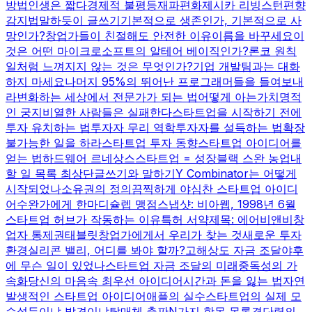
방법
인생은 짧다
경제적 불평등
재파편화
제시카 리빙스턴
편향
감지법
말하듯이 글쓰기
기본적으로 생존인가, 기본적으로 사
망인가?
창업가들이 친절해도 안전한 이유
이름을 바꾸세요
이
것은 어떤 마이크로소프트의 알테어 베이직인가?
론코 원칙
일처럼 느껴지지 않는 것은 무엇인가?
기업 개발팀과는 대화
하지 마세요
나머지 95%의 뛰어난 프로그래머들을 들여보내
라
변화하는 세상에서 전문가가 되는 법
어떻게 아는가
치명적
인 궁지
비열한 사람들은 실패한다
스타트업을 시작하기 전에
투자 유치하는 법
투자자 무리 역학
투자자를 설득하는 법
확장
불가능한 일을 하라
스타트업 투자 동향
스타트업 아이디어를
얻는 법
하드웨어 르네상스
스타트업 = 성장
블랙 스완 농업
내
할 일 목록 최상단
글쓰기와 말하기
Y Combinator는 어떻게
시작되었나
소유권의 정의
끔찍하게 야심찬 스타트업 아이디
어
수완가에게 한마디
슐렙 맹점
스냅샷: 비아웹, 1998년 6월
스타트업 허브가 작동하는 이유
특허 서약
제목: 에어비앤비
창
업자 통제권
태블릿
창업가에게서 우리가 찾는 것
새로운 투자
환경
실리콘 밸리, 어디를 봐야 할까?
고해상도 자금 조달
야후
에 무슨 일이 있었나
스타트업 자금 조달의 미래
중독성의 가
속화
당신의 마음속 최우선 아이디어
시간과 돈을 잃는 법
자연
발생적인 스타트업 아이디어
애플의 실수
스타트업의 실제 모
습
설득이냐 발견이냐
탈매체 출판
N가지 항목 목록
결단력의