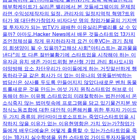
해부학
케이트가 실리콘 밸리에서 본 것들
세그웨이의 문제점
라면 수익성
제작자의 일정, 관리자의 일정
지역적 혁명?
트위
터가 왜 대단한가
창업자 비자
다섯 명의 창업가
불굴의 기지
엔
젤 투자자가 되는 법
TV가 패배한 이유
실리콘밸리를 살 수 있
을까? 아마도.
Hacker News에서 배운 것들
스타트업 13가지
조언
정체성을 작게 유지하라
자격 요건 이후
VC는 경기 침체
의 희생양이 될 수 있을까?
고해상 사회
"아티스트는 결과물을
낸다"의 또 다른 절반
불황기에 스타트업을 시작해야 하는 이
유
자금 유치 생존 가이드
위험 분산형 기업 관리 회사
도시와
야망
방해 요소 차단
우리가 아이들에게 하는 거짓말
선하게 행
동하라
구글 같은 회사가 더 없는 이유
나의 영웅들
반박하는
법
당신은 상사를 두도록 만들어지지 않았다
새로운 벤처 동물
트롤
새로운 것을 만드는 여섯 가지 원칙
스타트업 허브로 이
동해야 하는 이유
웹 스타트업의 미래
철학하는 법
전선에서 온
소식
죽지 않는 법
머릿속에 프로그램을 담고 있기
물건
지분 방
정식
노동조합에 대한 대안적 이론
해커를 위한 투자자 가이드
두 가지 종류의 판단
마이크로소프트는 죽었다
스타트업을 시
작하지 않을 이유가 없는 이유
현명함은 가치 있는가?
창업가
들에게 배우다
예술은 어떻게 훌륭할 수 있는가
스타트업을 죽
이는 18가지 실수
학생을 위한 스타트업 가이드
투자자들에게