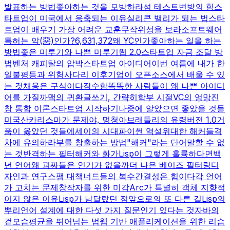
발표하는 방법
좋아하는 것을 모방하라
섬 테스트
변방의 힘
스
타트업이 미국에서 응축되는 이유
실리콘 밸리가 되는 법
스타
트업이 배우기 가장 어려운 교훈
무작위성을 보라
소프트웨어
특허는 악(惡)인가?
6,631,372
왜 YC인가
좋아하는 일을 하는
방법
좋은 미루기와 나쁜 미루기
웹 2.0
스타트업 자금 조달 방
법
벤처 캐피탈의 압박
스타트업 아이디어
이번 여름에 내가 한
일
불평등과 위험
사다리 이후
기업이 오픈소스에서 배울 수 있
는 것
채용은 구식이다
잠수함
똑똑한 사람들이 왜 나쁜 아이디
어를 가질까
맥의 귀환
글쓰기, 간략히
학부 시절
VC의 엉망진
창 통합 이론
스타트업 시작하기
나중에 알았으면 좋았을 것들
미국산
카리스마가 문제야, 멍청아
브래들리의 유령
버전 1.0
거
품이 옳았던 것들
에세이의 시대
파이썬 역설
위대한 해커들
격
차에 유의하라
부를 창출하는 방법
"해커"라는 단어
말할 수 없
는 것
반격하는 필터
해커와 화가
Lisp이 그렇게 훌륭하다면
백
년 언어
왜 괴짜들은 인기가 없을까
더 나은 베이즈 필터링
디
자인과 연구
스팸 대책
너드들의 복수
간결성은 힘이다
각 언어
가 고치는 문제
창작자를 위한 미감
Arc가 특별히 객체 지향적
이지 않은 이유
Lisp가 남달랐던 점
앞으로의 또 다른 길
Lisp의
뿌리
언어 설계에 대한 다섯 가지 질문
인기 있다는 것
자바의
겉모습
평균을 뛰어넘는 법
웹 기반 애플리케이션을 위한 리습