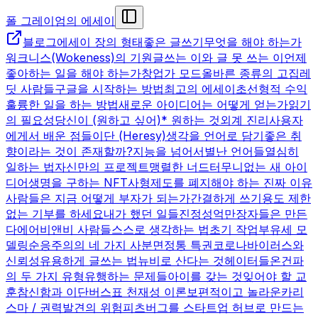
폴 그레이엄의 에세이
블로그
에세이 장의 형태
좋은 글쓰기
무엇을 해야 하는가
워크니스(Wokeness)의 기원
글쓰는 이와 글 못 쓰는 이
언제
좋아하는 일을 해야 하는가
창업가 모드
올바른 종류의 고집
레
딧 사람들
구글을 시작하는 방법
최고의 에세이
초선형적 수익
훌륭한 일을 하는 방법
새로운 아이디어는 어떻게 얻는가
읽기
의 필요성
당신이 (원하고 싶어)* 원하는 것
외계 진리
사용자
에게서 배운 점들
이단 (Heresy)
생각을 언어로 담기
좋은 취
향이라는 것이 존재할까?
지능을 넘어서
별난 언어들
열심히
일하는 법
자신만의 프로젝트
맹렬한 너드
터무니없는 새 아이
디어
생명을 구하는 NFT
사형제도를 폐지해야 하는 진짜 이유
사람들은 지금 어떻게 부자가 되는가
간결하게 쓰기
용도 제한
없는 기부를 하세요
내가 했던 일들
진정성
억만장자들은 만든
다
에어비앤비 사람들
스스로 생각하는 법
초기 작업
부유세 모
델링
순응주의의 네 가지 사분면
정통 특권
코로나바이러스와
신뢰성
유용하게 글쓰는 법
뉴비로 산다는 것
헤이터들
온건파
의 두 가지 유형
유행하는 문제들
아이를 갖는 것
잊어야 할 교
훈
참신함과 이단
버스표 천재성 이론
보편적이고 놀라운
카리
스마 / 권력
발견의 위험
피츠버그를 스타트업 허브로 만드는