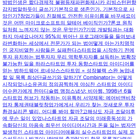
방법
인생은 짧다
경제적 불평등
재파편화
제시카 리빙스턴
편향
감지법
말하듯이 글쓰기
기본적으로 생존인가, 기본적으로 사
망인가?
창업가들이 친절해도 안전한 이유
이름을 바꾸세요
이
것은 어떤 마이크로소프트의 알테어 베이직인가?
론코 원칙
일처럼 느껴지지 않는 것은 무엇인가?
기업 개발팀과는 대화
하지 마세요
나머지 95%의 뛰어난 프로그래머들을 들여보내
라
변화하는 세상에서 전문가가 되는 법
어떻게 아는가
치명적
인 궁지
비열한 사람들은 실패한다
스타트업을 시작하기 전에
투자 유치하는 법
투자자 무리 역학
투자자를 설득하는 법
확장
불가능한 일을 하라
스타트업 투자 동향
스타트업 아이디어를
얻는 법
하드웨어 르네상스
스타트업 = 성장
블랙 스완 농업
내
할 일 목록 최상단
글쓰기와 말하기
Y Combinator는 어떻게
시작되었나
소유권의 정의
끔찍하게 야심찬 스타트업 아이디
어
수완가에게 한마디
슐렙 맹점
스냅샷: 비아웹, 1998년 6월
스타트업 허브가 작동하는 이유
특허 서약
제목: 에어비앤비
창
업자 통제권
태블릿
창업가에게서 우리가 찾는 것
새로운 투자
환경
실리콘 밸리, 어디를 봐야 할까?
고해상도 자금 조달
야후
에 무슨 일이 있었나
스타트업 자금 조달의 미래
중독성의 가
속화
당신의 마음속 최우선 아이디어
시간과 돈을 잃는 법
자연
발생적인 스타트업 아이디어
애플의 실수
스타트업의 실제 모
습
설득이냐 발견이냐
탈매체 출판
N가지 항목 목록
결단력의