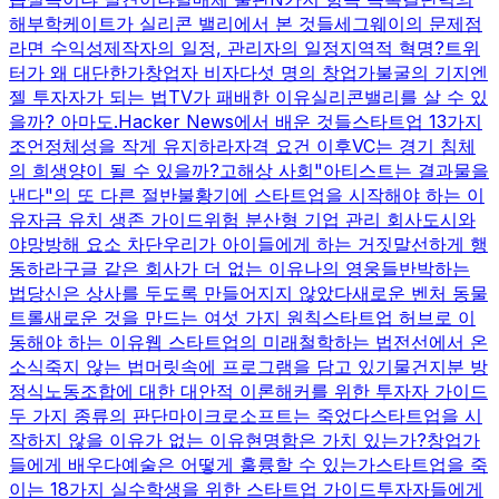
해부학
케이트가 실리콘 밸리에서 본 것들
세그웨이의 문제점
라면 수익성
제작자의 일정, 관리자의 일정
지역적 혁명?
트위
터가 왜 대단한가
창업자 비자
다섯 명의 창업가
불굴의 기지
엔
젤 투자자가 되는 법
TV가 패배한 이유
실리콘밸리를 살 수 있
을까? 아마도.
Hacker News에서 배운 것들
스타트업 13가지
조언
정체성을 작게 유지하라
자격 요건 이후
VC는 경기 침체
의 희생양이 될 수 있을까?
고해상 사회
"아티스트는 결과물을
낸다"의 또 다른 절반
불황기에 스타트업을 시작해야 하는 이
유
자금 유치 생존 가이드
위험 분산형 기업 관리 회사
도시와
야망
방해 요소 차단
우리가 아이들에게 하는 거짓말
선하게 행
동하라
구글 같은 회사가 더 없는 이유
나의 영웅들
반박하는
법
당신은 상사를 두도록 만들어지지 않았다
새로운 벤처 동물
트롤
새로운 것을 만드는 여섯 가지 원칙
스타트업 허브로 이
동해야 하는 이유
웹 스타트업의 미래
철학하는 법
전선에서 온
소식
죽지 않는 법
머릿속에 프로그램을 담고 있기
물건
지분 방
정식
노동조합에 대한 대안적 이론
해커를 위한 투자자 가이드
두 가지 종류의 판단
마이크로소프트는 죽었다
스타트업을 시
작하지 않을 이유가 없는 이유
현명함은 가치 있는가?
창업가
들에게 배우다
예술은 어떻게 훌륭할 수 있는가
스타트업을 죽
이는 18가지 실수
학생을 위한 스타트업 가이드
투자자들에게