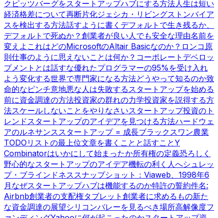
ク
ピッツバーグをスタートアップハブにする方法
人生は短い
経済格差について
再断片化
ジェシカ・リビングストン
バイア
スを検出する方法
話すように書く
デフォルトで生き残るか、
デフォルトで死ぬか？
創業者が良い人でも安全な理由
名前を
変えよ
これはどのMicrosoftのAltair Basicなのか？
ロンコ原
則
仕事のように思えないことは何か？
コーポレートデベロッ
プメントとは話すな
優れたプログラマーの95%を受け入れ
よう
変化する世界で専門家になる方法
どうやって知るのか
致
命的なピンチ
意地悪な人は失敗する
スタートアップを始める
前に
資金調達の方法
投資家の群れの力学
投資家を説得する方
法
スケールしないことをやりなさい
スタートアップ投資のト
レンド
スタートアップのアイデアを見つける方法
ハードウェ
アのルネサンス
スタートアップ = 成長
ブラックスワン農業
TODOリストの最上位
文章を書くことと話すこと
Y
Combinatorはいかにして始まったか
所有権の定義
恐ろしく
野心的なスタートアップのアイデア
機転の利く人へ
シュレッ
プ・ブラインドネス
スナップショット：Viaweb、1998年6
月
なぜスタートアップハブは機能するのか
特許の誓約
件名:
Airbnb
創業者の支配権
タブレット
創業者に求めるもの
新た
な資金調達の展望
シリコンバレーを見るべき場所
高解像度フ
ァンディング
Yahooに何が起こったのか
スタートアップ資