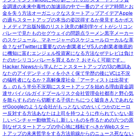
金調達の未来
中毒性の加速
頭の中で一番のアイデア
時間とお
金を失う方法
オーガニックなスタートアップアイデア
Apple
の過ち
スタートアップの本当の姿
説得するか発見するか
ポス
トメディア出版
N個のリスト
決意の解剖学
ケイトがシリコン
バレーで見たもの
セグウェイの問題点
ラーメン黒字
メーカー
のスケジュール、マネージャーのスケジュール
ローカルな革
命？
なぜTwitterは重要なのか
創業者ビザ
5人の創業者
徹底的
に機知に富む
エンジェル投資家になる方法
なぜテレビは負け
たのか
シリコンバレーを買えるか？ おそらく可能です。
Hacker Newsから学んだこと
スタートアップの13の教訓
あ
なたのアイデンティティを小さく保て
学歴の後に
VCは不況
の犠牲者になるか？
高解像度社会
「アーティストは出荷す
る」のもう半分
不況期にスタートアップを始める理由
資金調
達サバイバルガイド
プールリスク会社管理会社
都市と野心
気
を散らすものから切断する
子供たちにつく嘘
良き人であれ
な
ぜGoogleのような会社がもっとないのか
いくつかのヒーロ
ー
反対する方法
あなたは上司を持つように作られていない
新
しいベンチャー動物
荒らし
新しいものを作るための六つの原
則
なぜスタートアップの中心地に移転すべきか
Webスター
トアップの未来
哲学をする方法
前線からのニュース
死なない