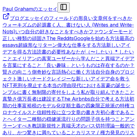
Paul Grahamのエッセイ
ブログ
エッセイのフィールドの形
良い文章
何をすべきか
ウォーキズムの起源
書く人、書けない人 (Writes and Write-
Nots)
いつ自分の好きなことをすべきか
ファウンダーモード
正しい種類の頑固さ
The Reddits
Googleを始める方法
最高の
essays
超線形なリターン
偉大な仕事をする方法
新しいアイ
デアを得る方法
読書の必要性
あなたが（〜したい）* したい
こと
エイリアンの真実
ユーザーから学んだこと
異端
アイデア
を言葉にすること
「良い趣味」というものは存在するのか？
賢さの向こう側
奇妙な言語
熱心に働く方法
自分自身のプロジ
ェクト
激しいナード
クレイジーな新しいアイデア
命を救う
NFT
死刑を廃止する本当の理由
現代における富豪の誕生
シ
ンプルに書く
無制限の寄付をしよう
私が取り組んできたこと
真摯さ
億万長者は建設する
The Airbnbs
自分で考える方法
初
期の仕事
富裕税のモデル化
従順主義の四象限
正統派の特権
コ
ロナウイルスと信頼性
役に立つ文章の書き方
初心者であるこ
と
ヘイター
二種類の穏健派
流行りの問題
子供を持つこと
アン
ラーンすべき教訓
新規性と異端
天才のバス切符理論
一般的で
あり、かつ驚きに満ちていること
カリスマ / 権力
発見のリス