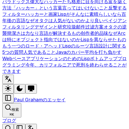
パラドックス
偉大なハッカーたち
格差に目を向ける
富を築く
方法
「ハッカー」という言葉
言ってはいけないこと
反撃する
フィルター
ハッカーと画家
Lispがそんなに素晴らしいなら
百
年後の言語
なぜオタクは人気がないのか
より良いベイジアン
フィルタリング
デザインと研究
垃圾邮件过滤方案
オタクの逆
襲
簡潔さは力なり
言語が解決するもの
创作者的品味
なぜArc
は特にオブジェクト指向ではないのか
Lispを異ならせたもの
もう一つのロード・アヘッド
Lispのルーツ
言語設計に関する
5つの質問
人気であること
Javaのカバー
平均を打ち負かす
WebベースアプリケーションのためのLisp
ボトムアッププロ
グラミング
今年、カリフォルニアで死刑を終わらせることが
できます
Paul Grahamのエッセイ
検索
⌘
K
ブログ