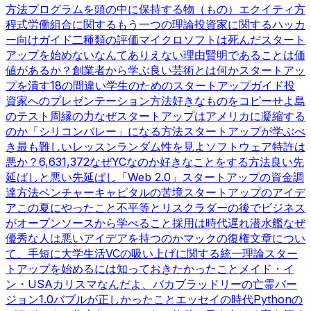
方法
プログラムを頭の中に保持する
物（もの）
エクイティ方
程式
労働組合に関するもう一つの理論
投資家に関するハッカ
ー向けガイド
二種類の評価
マイクロソフトは死んだ
スタート
アップを始めないなんてありえない理由
賢明であることは価
値があるか？
創業者から学ぶ
良い芸術とは何か
スタートアッ
プを潰す18の間違い
学生のためのスタートアップガイド
投
資家へのプレゼンテーション方法
好きなものをコピーせよ
島
のテスト
周縁の力
なぜスタートアップはアメリカに凝縮する
のか
「シリコンバレー」になる方法
スタートアップが学ぶべ
き最も難しいレッスン
ランダム性を見よ
ソフトウェア特許は
悪か？
6,631,372
なぜYCなのか
好きなことをする方法
良い先
延ばしと悪い先延ばし
「Web 2.0」
スタートアップの資金調
達方法
ベンチャーキャピタルの苦境
スタートアップのアイデ
ア
この夏にやったこと
不平等とリスク
ラダーの後で
ビジネス
がオープンソースから学べること
採用は時代遅れ
潜水艦
なぜ
優秀な人は悪いアイデアを持つのか
マックの復権
文章につい
て、手短に
大学生活
VCの吸い上げに関する統一理論
スター
トアップを始めるには
知っておきたかったこと
メイド・イ
ン・USA
カリスマなんだよ、バカ
ブラッドリーの亡霊
バー
ジョン1.0
バブルが正しかったこと
エッセイの時代
Pythonの