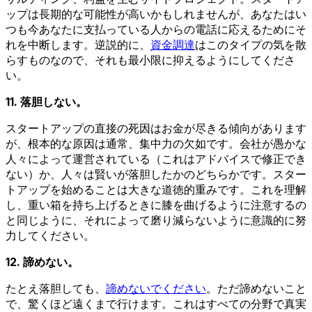
ップは長期的な可能性が高いかもしれませんが、あなたはい
つも今あなたに支払っている人からの電話に応えるためにそ
れを中断します。逆説的に、
資金調達
はこのタイプの気を散
らすものなので、それも最小限に抑えるようにしてくださ
い。
11. 落胆しない。
スタートアップの直接の死因はお金が尽きる傾向があります
が、根本的な原因は通常、集中力の欠如です。会社が愚かな
人々によって運営されている（これはアドバイスで修正でき
ない）か、人々は賢いが落胆したかのどちらかです。スター
トアップを始めることは大きな道徳的重みです。これを理解
し、重い箱を持ち上げるときに膝を曲げるように注意するの
と同じように、それによって磨り減らないように意識的に努
力してください。
12. 諦めない。
たとえ落胆しても、
諦めないでください
。ただ諦めないこと
で、驚くほど遠くまで行けます。これはすべての分野で真実