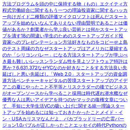
方法
プログラムを頭の中に保持する
物（もの）
エクイティ方
程式
労働組合に関するもう一つの理論
投資家に関するハッカ
ー向けガイド
二種類の評価
マイクロソフトは死んだ
スタート
アップを始めないなんてありえない理由
賢明であることは価
値があるか？
創業者から学ぶ
良い芸術とは何か
スタートアッ
プを潰す18の間違い
学生のためのスタートアップガイド
投
資家へのプレゼンテーション方法
好きなものをコピーせよ
島
のテスト
周縁の力
なぜスタートアップはアメリカに凝縮する
のか
「シリコンバレー」になる方法
スタートアップが学ぶべ
き最も難しいレッスン
ランダム性を見よ
ソフトウェア特許は
悪か？
6,631,372
なぜYCなのか
好きなことをする方法
良い先
延ばしと悪い先延ばし
「Web 2.0」
スタートアップの資金調
達方法
ベンチャーキャピタルの苦境
スタートアップのアイデ
ア
この夏にやったこと
不平等とリスク
ラダーの後で
ビジネス
がオープンソースから学べること
採用は時代遅れ
潜水艦
なぜ
優秀な人は悪いアイデアを持つのか
マックの復権
文章につい
て、手短に
大学生活
VCの吸い上げに関する統一理論
スター
トアップを始めるには
知っておきたかったこと
メイド・イ
ン・USA
カリスマなんだよ、バカ
ブラッドリーの亡霊
バー
ジョン1.0
バブルが正しかったこと
エッセイの時代
Pythonの