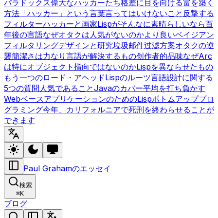
パラドックス
偉大なハッカーたち
格差に目を向ける
富を築く
方法
「ハッカー」という言葉
言ってはいけないこと
反撃する
フィルター
ハッカーと画家
Lispがそんなに素晴らしいなら
百
年後の言語
なぜオタクは人気がないのか
より良いベイジアン
フィルタリング
デザインと研究
垃圾邮件过滤方案
オタクの逆
襲
簡潔さは力なり
言語が解決するもの
创作者的品味
なぜArc
は特にオブジェクト指向ではないのか
Lispを異ならせたもの
もう一つのロード・アヘッド
Lispのルーツ
言語設計に関する
5つの質問
人気であること
Javaのカバー
平均を打ち負かす
WebベースアプリケーションのためのLisp
ボトムアッププロ
グラミング
今年、カリフォルニアで死刑を終わらせることが
できます
Paul Grahamのエッセイ
検索
⌘
K
ブログ