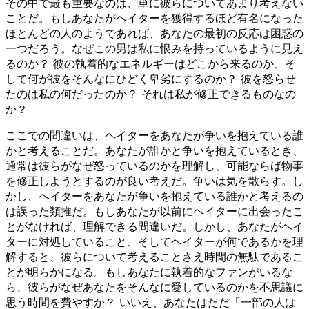
その中で最も重要なのは、単に彼らについてあまり考えない
ことだ。もしあなたがヘイターを獲得するほど有名になった
ほとんどの人のようであれば、あなたの最初の反応は困惑の
一つだろう。なぜこの男は私に恨みを持っているように見え
るのか？ 彼の執着的なエネルギーはどこから来るのか、そ
して何が彼をそんなにひどく卑劣にするのか？ 彼を怒らせ
たのは私の何だったのか？ それは私が修正できるものなの
か？
ここでの間違いは、ヘイターをあなたが争いを抱えている誰
かと考えることだ。あなたが誰かと争いを抱えているとき、
通常は彼らがなぜ怒っているのかを理解し、可能ならば物事
を修正しようとするのが良い考えだ。争いは気を散らす。し
かし、ヘイターをあなたが争いを抱えている誰かと考えるの
は誤った類推だ。もしあなたが以前にヘイターに出会ったこ
とがなければ、理解できる間違いだ。しかし、あなたがヘイ
ターに対処していること、そしてヘイターが何であるかを理
解すると、彼らについて考えることさえ時間の無駄であるこ
とが明らかになる。もしあなたに執着的なファンがいるな
ら、彼らがなぜあなたをそんなに愛しているのかを不思議に
思う時間を費やすか？ いいえ、あなたはただ「一部の人は