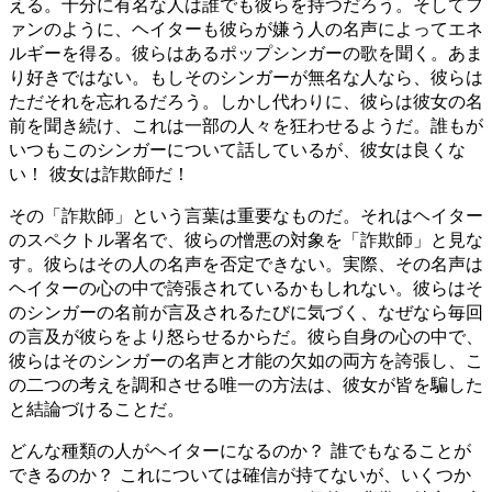
える。十分に有名な人は誰でも彼らを持つだろう。そしてフ
ァンのように、ヘイターも彼らが嫌う人の名声によってエネ
ルギーを得る。彼らはあるポップシンガーの歌を聞く。あま
り好きではない。もしそのシンガーが無名な人なら、彼らは
ただそれを忘れるだろう。しかし代わりに、彼らは彼女の名
前を聞き続け、これは一部の人々を狂わせるようだ。誰もが
いつもこのシンガーについて話しているが、彼女は良くな
い！ 彼女は詐欺師だ！
その「詐欺師」という言葉は重要なものだ。それはヘイター
のスペクトル署名で、彼らの憎悪の対象を「詐欺師」と見な
す。彼らはその人の名声を否定できない。実際、その名声は
ヘイターの心の中で誇張されているかもしれない。彼らはそ
のシンガーの名前が言及されるたびに気づく、なぜなら毎回
の言及が彼らをより怒らせるからだ。彼ら自身の心の中で、
彼らはそのシンガーの名声と才能の欠如の両方を誇張し、こ
の二つの考えを調和させる唯一の方法は、彼女が皆を騙した
と結論づけることだ。
どんな種類の人がヘイターになるのか？ 誰でもなることが
できるのか？ これについては確信が持てないが、いくつか