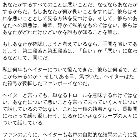
あなたがするすべてのことは悪いことだ、なぜならあなたが
するからだ。もしあなたが何か良いことをすれば、彼らはそ
れを悪いこととして見る方法を見つける。そして、彼らのあ
なたへの嫌悪は、通常、静かで私的なものではない。彼らは
あなたがどれだけひどいかを誰もが知ることを望む。
もしあなたが確認しようと考えているなら、手間を省いてあ
げよう。第二段落と第五段落は、「良い」が「悪い」に変わ
るなどして、同じだ。
私は何年もヘイターについて悩んできた。彼らは何者で、ど
こから来るのか？ そしてある日、気づいた。ヘイターはた
だ符号が反転したファンボーイなのだ。
ヘイターと言っても、単なるトロールを意味するわけではな
い。あなたについて悪いことを言って去っていく人々につい
て話しているのではない。これは一種の執着となり、長期間
にわたって繰り返し行う、はるかに小さなグループの人々に
ついて話している。
ファンのように、ヘイターも名声の自動的な結果のように見