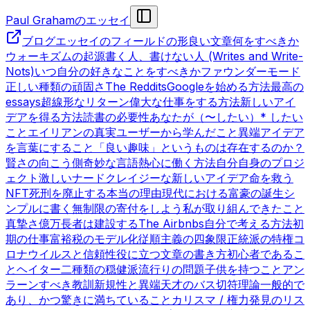
Paul Grahamのエッセイ
ブログ
エッセイのフィールドの形
良い文章
何をすべきか
ウォーキズムの起源
書く人、書けない人 (Writes and Write-
Nots)
いつ自分の好きなことをすべきか
ファウンダーモード
正しい種類の頑固さ
The Reddits
Googleを始める方法
最高の
essays
超線形なリターン
偉大な仕事をする方法
新しいアイ
デアを得る方法
読書の必要性
あなたが（〜したい）* したい
こと
エイリアンの真実
ユーザーから学んだこと
異端
アイデア
を言葉にすること
「良い趣味」というものは存在するのか？
賢さの向こう側
奇妙な言語
熱心に働く方法
自分自身のプロジ
ェクト
激しいナード
クレイジーな新しいアイデア
命を救う
NFT
死刑を廃止する本当の理由
現代における富豪の誕生
シ
ンプルに書く
無制限の寄付をしよう
私が取り組んできたこと
真摯さ
億万長者は建設する
The Airbnbs
自分で考える方法
初
期の仕事
富裕税のモデル化
従順主義の四象限
正統派の特権
コ
ロナウイルスと信頼性
役に立つ文章の書き方
初心者であるこ
と
ヘイター
二種類の穏健派
流行りの問題
子供を持つこと
アン
ラーンすべき教訓
新規性と異端
天才のバス切符理論
一般的で
あり、かつ驚きに満ちていること
カリスマ / 権力
発見のリス