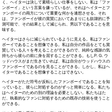
く、ヘイターは決して素晴らしい仕事をしない。私は「ファ
ンボーイ」という言葉を嫌っているが、それはヘイターとフ
ァンボーイの両方について重要な何かを連想させる。それ
は、ファンボーイが彼の賞賛においてあまりにも奴隷的に予
測可能で、その結果として減じられ、男以下であることを意
味する。
ヘイターはさらに減じられているように見える。私はファン
ボーイであることを想像できる。私は自分の作品をとても賞
賛している人々を考えることができるので、純粋な感謝の気
持ちから彼らの前に身を屈することができる。もしP. G. ウ
ッドハウスがまだ生きていれば、私は自分がウッドハウスの
ファンボーイであるのを見ることができる。しかし、私はヘ
イターであることを想像することはできない。
ヘイターがただ符号が反転したファンボーイであることを知
っていると、彼らに対処するのがずっと簡単になる。私たち
はヘイターのための別の理論を必要としない。私たちはた
だ、執着的なファンに対処するための既存の技術を使うこと
ができる。