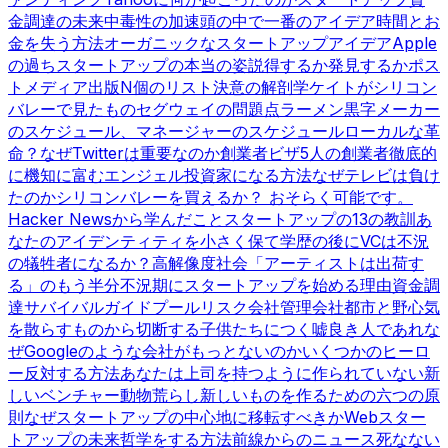
金調達の未来
中毒性の加速
頭の中で一番のアイデア
時間とお
金を失う方法
オーガニックなスタートアップアイデア
Apple
の過ち
スタートアップの本当の姿
説得するか発見するか
ポス
トメディア出版
N個のリスト
決意の解剖学
ケイトがシリコン
バレーで見たもの
セグウェイの問題点
ラーメン黒字
メーカー
のスケジュール、マネージャーのスケジュール
ローカルな革
命？
なぜTwitterは重要なのか
創業者ビザ
5人の創業者
徹底的
に機知に富む
エンジェル投資家になる方法
なぜテレビは負け
たのか
シリコンバレーを買えるか？ おそらく可能です。
Hacker Newsから学んだこと
スタートアップの13の教訓
あ
なたのアイデンティティを小さく保て
学歴の後に
VCは不況
の犠牲者になるか？
高解像度社会
「アーティストは出荷す
る」のもう半分
不況期にスタートアップを始める理由
資金調
達サバイバルガイド
プールリスク会社管理会社
都市と野心
気
を散らすものから切断する
子供たちにつく嘘
良き人であれ
な
ぜGoogleのような会社がもっとないのか
いくつかのヒーロ
ー
反対する方法
あなたは上司を持つように作られていない
新
しいベンチャー動物
荒らし
新しいものを作るための六つの原
則
なぜスタートアップの中心地に移転すべきか
Webスター
トアップの未来
哲学をする方法
前線からのニュース
死なない