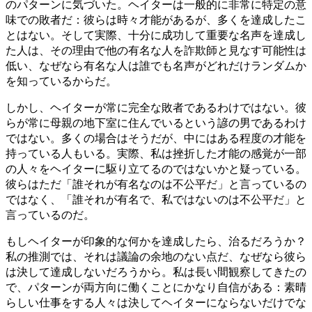
のパターンに気づいた。ヘイターは一般的に非常に特定の意
味での敗者だ：彼らは時々才能があるが、多くを達成したこ
とはない。そして実際、十分に成功して重要な名声を達成し
た人は、その理由で他の有名な人を詐欺師と見なす可能性は
低い、なぜなら有名な人は誰でも名声がどれだけランダムか
を知っているからだ。
しかし、ヘイターが常に完全な敗者であるわけではない。彼
らが常に母親の地下室に住んでいるという諺の男であるわけ
ではない。多くの場合はそうだが、中にはある程度の才能を
持っている人もいる。実際、私は挫折した才能の感覚が一部
の人々をヘイターに駆り立てるのではないかと疑っている。
彼らはただ「誰それが有名なのは不公平だ」と言っているの
ではなく、「誰それが有名で、私ではないのは不公平だ」と
言っているのだ。
もしヘイターが印象的な何かを達成したら、治るだろうか？
私の推測では、それは議論の余地のない点だ、なぜなら彼ら
は決して達成しないだろうから。私は長い間観察してきたの
で、パターンが両方向に働くことにかなり自信がある：素晴
らしい仕事をする人々は決してヘイターにならないだけでな