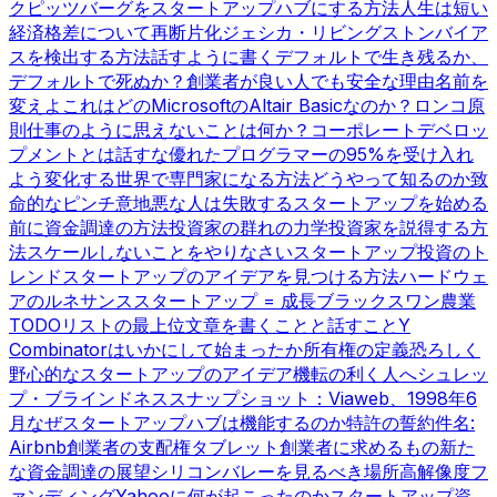
ク
ピッツバーグをスタートアップハブにする方法
人生は短い
経済格差について
再断片化
ジェシカ・リビングストン
バイア
スを検出する方法
話すように書く
デフォルトで生き残るか、
デフォルトで死ぬか？
創業者が良い人でも安全な理由
名前を
変えよ
これはどのMicrosoftのAltair Basicなのか？
ロンコ原
則
仕事のように思えないことは何か？
コーポレートデベロッ
プメントとは話すな
優れたプログラマーの95%を受け入れ
よう
変化する世界で専門家になる方法
どうやって知るのか
致
命的なピンチ
意地悪な人は失敗する
スタートアップを始める
前に
資金調達の方法
投資家の群れの力学
投資家を説得する方
法
スケールしないことをやりなさい
スタートアップ投資のト
レンド
スタートアップのアイデアを見つける方法
ハードウェ
アのルネサンス
スタートアップ = 成長
ブラックスワン農業
TODOリストの最上位
文章を書くことと話すこと
Y
Combinatorはいかにして始まったか
所有権の定義
恐ろしく
野心的なスタートアップのアイデア
機転の利く人へ
シュレッ
プ・ブラインドネス
スナップショット：Viaweb、1998年6
月
なぜスタートアップハブは機能するのか
特許の誓約
件名:
Airbnb
創業者の支配権
タブレット
創業者に求めるもの
新た
な資金調達の展望
シリコンバレーを見るべき場所
高解像度フ
ァンディング
Yahooに何が起こったのか
スタートアップ資