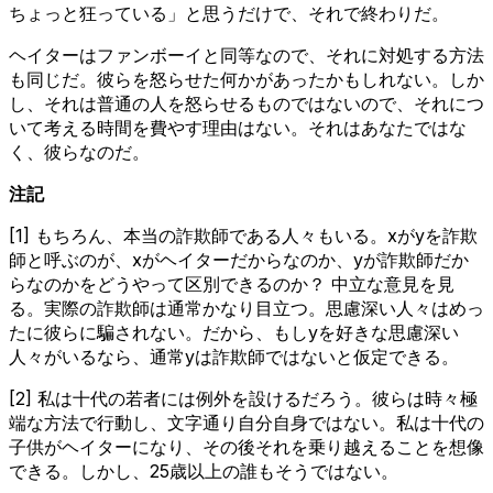
ちょっと狂っている」と思うだけで、それで終わりだ。
ヘイターはファンボーイと同等なので、それに対処する方法
も同じだ。彼らを怒らせた何かがあったかもしれない。しか
し、それは普通の人を怒らせるものではないので、それにつ
いて考える時間を費やす理由はない。それはあなたではな
く、彼らなのだ。
注記
[1] もちろん、本当の詐欺師である人々もいる。xがyを詐欺
師と呼ぶのが、xがヘイターだからなのか、yが詐欺師だか
らなのかをどうやって区別できるのか？ 中立な意見を見
る。実際の詐欺師は通常かなり目立つ。思慮深い人々はめっ
たに彼らに騙されない。だから、もしyを好きな思慮深い
人々がいるなら、通常yは詐欺師ではないと仮定できる。
[2] 私は十代の若者には例外を設けるだろう。彼らは時々極
端な方法で行動し、文字通り自分自身ではない。私は十代の
子供がヘイターになり、その後それを乗り越えることを想像
できる。しかし、25歳以上の誰もそうではない。