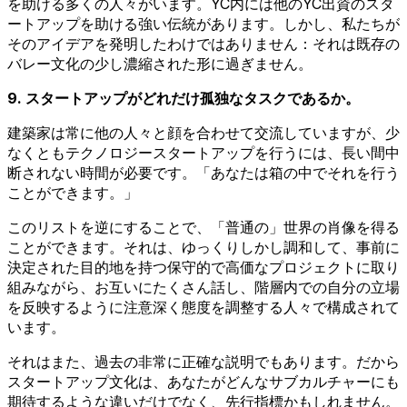
を助ける多くの人々がいます。YC内には他のYC出資のスタ
ートアップを助ける強い伝統があります。しかし、私たちが
そのアイデアを発明したわけではありません：それは既存の
バレー文化の少し濃縮された形に過ぎません。
9. スタートアップがどれだけ孤独なタスクであるか。
建築家は常に他の人々と顔を合わせて交流していますが、少
なくともテクノロジースタートアップを行うには、長い間中
断されない時間が必要です。「あなたは箱の中でそれを行う
ことができます。」
このリストを逆にすることで、「普通の」世界の肖像を得る
ことができます。それは、ゆっくりしかし調和して、事前に
決定された目的地を持つ保守的で高価なプロジェクトに取り
組みながら、お互いにたくさん話し、階層内での自分の立場
を反映するように注意深く態度を調整する人々で構成されて
います。
それはまた、過去の非常に正確な説明でもあります。だから
スタートアップ文化は、あなたがどんなサブカルチャーにも
期待するような違いだけでなく、先行指標かもしれません。