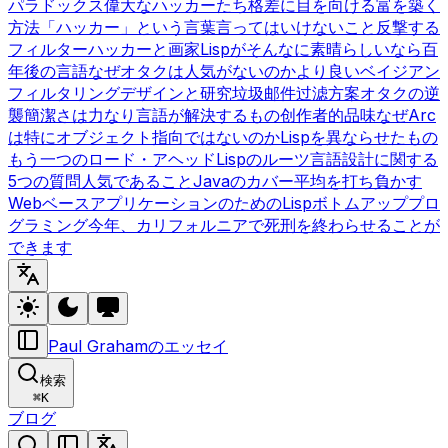
パラドックス
偉大なハッカーたち
格差に目を向ける
富を築く
方法
「ハッカー」という言葉
言ってはいけないこと
反撃する
フィルター
ハッカーと画家
Lispがそんなに素晴らしいなら
百
年後の言語
なぜオタクは人気がないのか
より良いベイジアン
フィルタリング
デザインと研究
垃圾邮件过滤方案
オタクの逆
襲
簡潔さは力なり
言語が解決するもの
创作者的品味
なぜArc
は特にオブジェクト指向ではないのか
Lispを異ならせたもの
もう一つのロード・アヘッド
Lispのルーツ
言語設計に関する
5つの質問
人気であること
Javaのカバー
平均を打ち負かす
WebベースアプリケーションのためのLisp
ボトムアッププロ
グラミング
今年、カリフォルニアで死刑を終わらせることが
できます
Paul Grahamのエッセイ
検索
⌘
K
ブログ