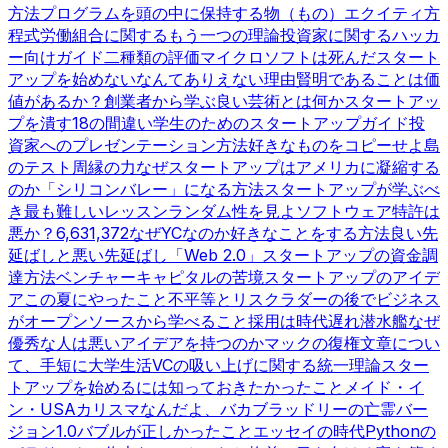
方法
プログラムを頭の中に保持する
物（もの）
エクイティ方
程式
労働組合に関するもう一つの理論
投資家に関するハッカ
ー向けガイド
二種類の評価
マイクロソフトは死んだ
スタート
アップを始めないなんてありえない理由
賢明であることは価
値があるか？
創業者から学ぶ
良い芸術とは何か
スタートアッ
プを潰す18の間違い
学生のためのスタートアップガイド
投
資家へのプレゼンテーション方法
好きなものをコピーせよ
島
のテスト
周縁の力
なぜスタートアップはアメリカに凝縮する
のか
「シリコンバレー」になる方法
スタートアップが学ぶべ
き最も難しいレッスン
ランダム性を見よ
ソフトウェア特許は
悪か？
6,631,372
なぜYCなのか
好きなことをする方法
良い先
延ばしと悪い先延ばし
「Web 2.0」
スタートアップの資金調
達方法
ベンチャーキャピタルの苦境
スタートアップのアイデ
ア
この夏にやったこと
不平等とリスク
ラダーの後で
ビジネス
がオープンソースから学べること
採用は時代遅れ
潜水艦
なぜ
優秀な人は悪いアイデアを持つのか
マックの復権
文章につい
て、手短に
大学生活
VCの吸い上げに関する統一理論
スター
トアップを始めるには
知っておきたかったこと
メイド・イ
ン・USA
カリスマなんだよ、バカ
ブラッドリーの亡霊
バー
ジョン1.0
バブルが正しかったこと
エッセイの時代
Pythonの