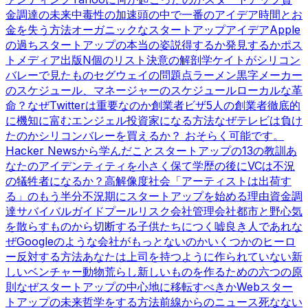
金調達の未来
中毒性の加速
頭の中で一番のアイデア
時間とお
金を失う方法
オーガニックなスタートアップアイデア
Apple
の過ち
スタートアップの本当の姿
説得するか発見するか
ポス
トメディア出版
N個のリスト
決意の解剖学
ケイトがシリコン
バレーで見たもの
セグウェイの問題点
ラーメン黒字
メーカー
のスケジュール、マネージャーのスケジュール
ローカルな革
命？
なぜTwitterは重要なのか
創業者ビザ
5人の創業者
徹底的
に機知に富む
エンジェル投資家になる方法
なぜテレビは負け
たのか
シリコンバレーを買えるか？ おそらく可能です。
Hacker Newsから学んだこと
スタートアップの13の教訓
あ
なたのアイデンティティを小さく保て
学歴の後に
VCは不況
の犠牲者になるか？
高解像度社会
「アーティストは出荷す
る」のもう半分
不況期にスタートアップを始める理由
資金調
達サバイバルガイド
プールリスク会社管理会社
都市と野心
気
を散らすものから切断する
子供たちにつく嘘
良き人であれ
な
ぜGoogleのような会社がもっとないのか
いくつかのヒーロ
ー
反対する方法
あなたは上司を持つように作られていない
新
しいベンチャー動物
荒らし
新しいものを作るための六つの原
則
なぜスタートアップの中心地に移転すべきか
Webスター
トアップの未来
哲学をする方法
前線からのニュース
死なない