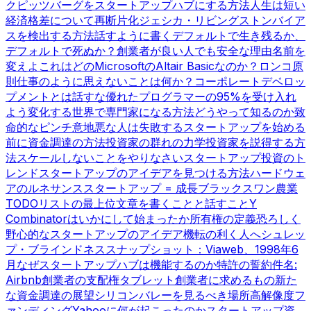
ク
ピッツバーグをスタートアップハブにする方法
人生は短い
経済格差について
再断片化
ジェシカ・リビングストン
バイア
スを検出する方法
話すように書く
デフォルトで生き残るか、
デフォルトで死ぬか？
創業者が良い人でも安全な理由
名前を
変えよ
これはどのMicrosoftのAltair Basicなのか？
ロンコ原
則
仕事のように思えないことは何か？
コーポレートデベロッ
プメントとは話すな
優れたプログラマーの95%を受け入れ
よう
変化する世界で専門家になる方法
どうやって知るのか
致
命的なピンチ
意地悪な人は失敗する
スタートアップを始める
前に
資金調達の方法
投資家の群れの力学
投資家を説得する方
法
スケールしないことをやりなさい
スタートアップ投資のト
レンド
スタートアップのアイデアを見つける方法
ハードウェ
アのルネサンス
スタートアップ = 成長
ブラックスワン農業
TODOリストの最上位
文章を書くことと話すこと
Y
Combinatorはいかにして始まったか
所有権の定義
恐ろしく
野心的なスタートアップのアイデア
機転の利く人へ
シュレッ
プ・ブラインドネス
スナップショット：Viaweb、1998年6
月
なぜスタートアップハブは機能するのか
特許の誓約
件名:
Airbnb
創業者の支配権
タブレット
創業者に求めるもの
新た
な資金調達の展望
シリコンバレーを見るべき場所
高解像度フ
ァンディング
Yahooに何が起こったのか
スタートアップ資