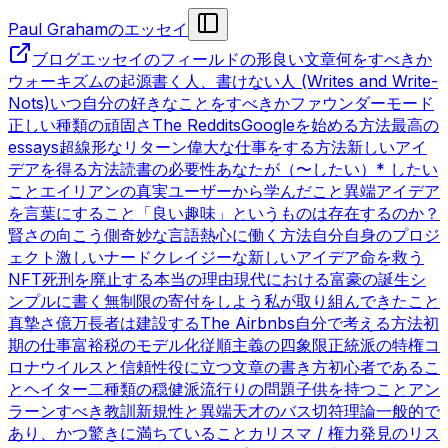
Paul Grahamのエッセイ
ブログ
エッセイのフィールドの形
良い文章
何をすべきか
ウォーキズムの起源
書く人、書けない人 (Writes and Write-
Nots)
いつ自分の好きなことをすべきか
ファウンダーモード
正しい種類の頑固さ
The Reddits
Googleを始める方法
最高の
essays
超線形なリターン
偉大な仕事をする方法
新しいアイ
デアを得る方法
読書の必要性
あなたが（〜したい）* したい
こと
エイリアンの真実
ユーザーから学んだこと
異端
アイデア
を言葉にすること
「良い趣味」というものは存在するのか？
賢さの向こう側
奇妙な言語
熱心に働く方法
自分自身のプロジ
ェクト
激しいナード
クレイジーな新しいアイデア
命を救う
NFT
死刑を廃止する本当の理由
現代における富豪の誕生
シ
ンプルに書く
無制限の寄付をしよう
私が取り組んできたこと
真摯さ
億万長者は建設する
The Airbnbs
自分で考える方法
初
期の仕事
富裕税のモデル化
従順主義の四象限
正統派の特権
コ
ロナウイルスと信頼性
役に立つ文章の書き方
初心者であるこ
と
ヘイター
二種類の穏健派
流行りの問題
子供を持つこと
アン
ラーンすべき教訓
新規性と異端
天才のバス切符理論
一般的で
あり、かつ驚きに満ちていること
カリスマ / 権力
発見のリス