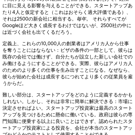
に目に見える影響を与えることができる。スタートアップあ
たり4人と仮定すると（これはおそらく過大評価である）、
それは2500の新会社に相当する。
毎年。
それらすべてが
Googleほど大きく成長するわけではないが、2500社の中に
は近づく会社も出てくるだろう。
定義上、これらの10,000人の創業者はアメリカ人から仕事
を奪うことにはならない：ビザの条件の一部として、彼らは
既存の会社では働けず、自分たちが設立した新しい会社での
み働けるようにすることができる。実際、彼らはアメリカ人
のためのより多くの仕事を生み出すことになる。なぜなら、
彼らが始めた会社は成長するにつれてより多くの従業員を雇
うからだ。
難しい部分は、スタートアップをどのように定義するかかも
しれない。しかし、それは非常に簡単に解決できる：市場に
決定させればよい。スタートアップ投資家は最高のスタート
アップを見つけるために懸命に働いている。政府は彼らの専
門知識に便乗する以上に良いことはできず、認められたスタ
ートアップ投資家による投資を、会社が本当のスタートアッ
プかどうかのテストとして使用することができる。