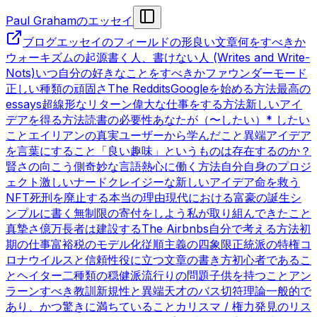
Paul Grahamのエッセイ
ブログ
エッセイのフィールドの形
良い文章
何をすべきか
ウォーキズムの起源
書く人、書けない人 (Writes and Write-
Nots)
いつ自分の好きなことをすべきか
ファウンダーモード
正しい種類の頑固さ
The Reddits
Googleを始める方法
最高の
essays
超線形なリターン
偉大な仕事をする方法
新しいアイ
デアを得る方法
読書の必要性
あなたが（〜したい）* したい
こと
エイリアンの真実
ユーザーから学んだこと
異端
アイデア
を言葉にすること
「良い趣味」というものは存在するのか？
賢さの向こう側
奇妙な言語
熱心に働く方法
自分自身のプロジ
ェクト
激しいナード
クレイジーな新しいアイデア
命を救う
NFT
死刑を廃止する本当の理由
現代における富豪の誕生
シ
ンプルに書く
無制限の寄付をしよう
私が取り組んできたこと
真摯さ
億万長者は建設する
The Airbnbs
自分で考える方法
初
期の仕事
富裕税のモデル化
従順主義の四象限
正統派の特権
コ
ロナウイルスと信頼性
役に立つ文章の書き方
初心者であるこ
と
ヘイター
二種類の穏健派
流行りの問題
子供を持つこと
アン
ラーンすべき教訓
新規性と異端
天才のバス切符理論
一般的で
あり、かつ驚きに満ちていること
カリスマ / 権力
発見のリス