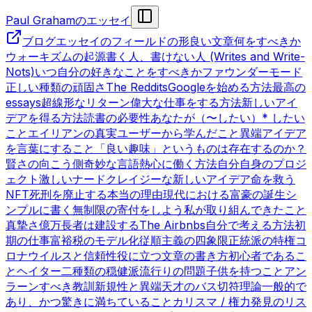
Paul Grahamのエッセイ
ブログ
エッセイのフィールドの形
良い文章
何をすべきか
ウォーキズムの起源
書く人、書けない人 (Writes and Write-
Nots)
いつ自分の好きなことをすべきか
ファウンダーモード
正しい種類の頑固さ
The Reddits
Googleを始める方法
最高の
essays
超線形なリターン
偉大な仕事をする方法
新しいアイ
デアを得る方法
読書の必要性
あなたが（〜したい）* したい
こと
エイリアンの真実
ユーザーから学んだこと
異端
アイデア
を言葉にすること
「良い趣味」というものは存在するのか？
賢さの向こう側
奇妙な言語
熱心に働く方法
自分自身のプロジ
ェクト
激しいナード
クレイジーな新しいアイデア
命を救う
NFT
死刑を廃止する本当の理由
現代における富豪の誕生
シ
ンプルに書く
無制限の寄付をしよう
私が取り組んできたこと
真摯さ
億万長者は建設する
The Airbnbs
自分で考える方法
初
期の仕事
富裕税のモデル化
従順主義の四象限
正統派の特権
コ
ロナウイルスと信頼性
役に立つ文章の書き方
初心者であるこ
と
ヘイター
二種類の穏健派
流行りの問題
子供を持つこと
アン
ラーンすべき教訓
新規性と異端
天才のバス切符理論
一般的で
あり、かつ驚きに満ちていること
カリスマ / 権力
発見のリス