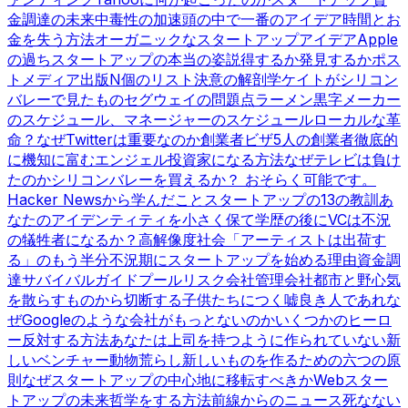
金調達の未来
中毒性の加速
頭の中で一番のアイデア
時間とお
金を失う方法
オーガニックなスタートアップアイデア
Apple
の過ち
スタートアップの本当の姿
説得するか発見するか
ポス
トメディア出版
N個のリスト
決意の解剖学
ケイトがシリコン
バレーで見たもの
セグウェイの問題点
ラーメン黒字
メーカー
のスケジュール、マネージャーのスケジュール
ローカルな革
命？
なぜTwitterは重要なのか
創業者ビザ
5人の創業者
徹底的
に機知に富む
エンジェル投資家になる方法
なぜテレビは負け
たのか
シリコンバレーを買えるか？ おそらく可能です。
Hacker Newsから学んだこと
スタートアップの13の教訓
あ
なたのアイデンティティを小さく保て
学歴の後に
VCは不況
の犠牲者になるか？
高解像度社会
「アーティストは出荷す
る」のもう半分
不況期にスタートアップを始める理由
資金調
達サバイバルガイド
プールリスク会社管理会社
都市と野心
気
を散らすものから切断する
子供たちにつく嘘
良き人であれ
な
ぜGoogleのような会社がもっとないのか
いくつかのヒーロ
ー
反対する方法
あなたは上司を持つように作られていない
新
しいベンチャー動物
荒らし
新しいものを作るための六つの原
則
なぜスタートアップの中心地に移転すべきか
Webスター
トアップの未来
哲学をする方法
前線からのニュース
死なない