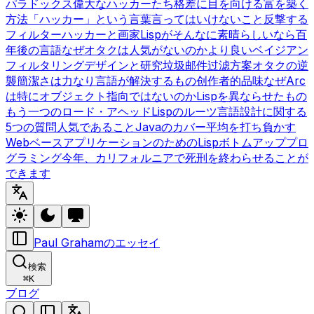
パラドックス
偉大なハッカーたち
格差に目を向ける
富を築く
方法
「ハッカー」という言葉
言ってはいけないこと
反撃する
フィルター
ハッカーと画家
Lispがそんなに素晴らしいなら
百
年後の言語
なぜオタクは人気がないのか
より良いベイジアン
フィルタリング
デザインと研究
垃圾邮件过滤方案
オタクの逆
襲
簡潔さは力なり
言語が解決するもの
创作者的品味
なぜArc
は特にオブジェクト指向ではないのか
Lispを異ならせたもの
もう一つのロード・アヘッド
Lispのルーツ
言語設計に関する
5つの質問
人気であること
Javaのカバー
平均を打ち負かす
WebベースアプリケーションのためのLisp
ボトムアッププロ
グラミング
今年、カリフォルニアで死刑を終わらせることが
できます
Paul Grahamのエッセイ
検索
⌘
K
ブログ