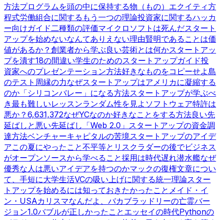
方法
プログラムを頭の中に保持する
物（もの）
エクイティ方
程式
労働組合に関するもう一つの理論
投資家に関するハッカ
ー向けガイド
二種類の評価
マイクロソフトは死んだ
スタート
アップを始めないなんてありえない理由
賢明であることは価
値があるか？
創業者から学ぶ
良い芸術とは何か
スタートアッ
プを潰す18の間違い
学生のためのスタートアップガイド
投
資家へのプレゼンテーション方法
好きなものをコピーせよ
島
のテスト
周縁の力
なぜスタートアップはアメリカに凝縮する
のか
「シリコンバレー」になる方法
スタートアップが学ぶべ
き最も難しいレッスン
ランダム性を見よ
ソフトウェア特許は
悪か？
6,631,372
なぜYCなのか
好きなことをする方法
良い先
延ばしと悪い先延ばし
「Web 2.0」
スタートアップの資金調
達方法
ベンチャーキャピタルの苦境
スタートアップのアイデ
ア
この夏にやったこと
不平等とリスク
ラダーの後で
ビジネス
がオープンソースから学べること
採用は時代遅れ
潜水艦
なぜ
優秀な人は悪いアイデアを持つのか
マックの復権
文章につい
て、手短に
大学生活
VCの吸い上げに関する統一理論
スター
トアップを始めるには
知っておきたかったこと
メイド・イ
ン・USA
カリスマなんだよ、バカ
ブラッドリーの亡霊
バー
ジョン1.0
バブルが正しかったこと
エッセイの時代
Pythonの