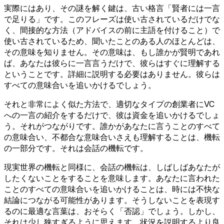
実際にはあり、その謎を解く鍵は、古い格言「賢者には一言
で足りる」です。このフレーズは使い古されているだけでな
く、間接的な方法（アドバイスの前に主語を付けること）で
使い古されているため、聞いたことのある人のほとんどは、
その意味を知りません。その意味は、もし誰かが賢明であれ
ば、あなたは彼らに一言言うだけで、彼らはすぐに理解する
ということです。詳細に説明する必要はありません。彼らは
すべての意味合いを追いかけるでしょう。
それと非常によく似た方法で、適切なタイプの創業者にVC
への一言の紹介をするだけで、彼は資金を追いかけるでしょ
う。それがつながりです。誰かがあなたに言うことのすべて
の意味合い、不都合な意味合いさえも理解することは、機転
の一部分です。それは会話の機転です。
現実世界の機転と同様に、会話の機転は、しばしばあなたが
したくないことをすることを意味します。あなたに言われた
ことのすべての意味合いを追いかけることは、時には不快な
結論につながる可能性があります。そうしないことを表現す
るのに最適な言葉は、おそらく「否認」でしょう。しかし、
それは少し狭すぎるように思えます。状況を説明するより良