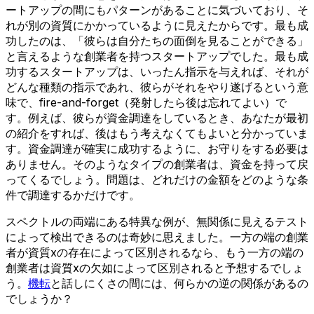
ートアップの間にもパターンがあることに気づいており、そ
れが別の資質にかかっているように見えたからです。最も成
功したのは、「彼らは自分たちの面倒を見ることができる」
と言えるような創業者を持つスタートアップでした。最も成
功するスタートアップは、いったん指示を与えれば、それが
どんな種類の指示であれ、彼らがそれをやり遂げるという意
味で、fire-and-forget（発射したら後は忘れてよい）で
す。例えば、彼らが資金調達をしているとき、あなたが最初
の紹介をすれば、後はもう考えなくてもよいと分かっていま
す。資金調達が確実に成功するように、お守りをする必要は
ありません。そのようなタイプの創業者は、資金を持って戻
ってくるでしょう。問題は、どれだけの金額をどのような条
件で調達するかだけです。
スペクトルの両端にある特異な例が、無関係に見えるテスト
によって検出できるのは奇妙に思えました。一方の端の創業
者が資質xの存在によって区別されるなら、もう一方の端の
創業者は資質xの欠如によって区別されると予想するでしょ
う。
機転
と話しにくさの間には、何らかの逆の関係があるの
でしょうか？