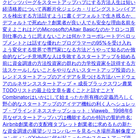
ク
ピッツバーグをスタートアップハブにする方法
人生は短い
経済格差について
再断片化
ジェシカ・リビングストン
バイア
スを検出する方法
話すように書く
デフォルトで生き残るか、
デフォルトで死ぬか？
創業者が良い人でも安全な理由
名前を
変えよ
これはどのMicrosoftのAltair Basicなのか？
ロンコ原
則
仕事のように思えないことは何か？
コーポレートデベロッ
プメントとは話すな
優れたプログラマーの95%を受け入れ
よう
変化する世界で専門家になる方法
どうやって知るのか
致
命的なピンチ
意地悪な人は失敗する
スタートアップを始める
前に
資金調達の方法
投資家の群れの力学
投資家を説得する方
法
スケールしないことをやりなさい
スタートアップ投資のト
レンド
スタートアップのアイデアを見つける方法
ハードウェ
アのルネサンス
スタートアップ = 成長
ブラックスワン農業
TODOリストの最上位
文章を書くことと話すこと
Y
Combinatorはいかにして始まったか
所有権の定義
恐ろしく
野心的なスタートアップのアイデア
機転の利く人へ
シュレッ
プ・ブラインドネス
スナップショット：Viaweb、1998年6
月
なぜスタートアップハブは機能するのか
特許の誓約
件名:
Airbnb
創業者の支配権
タブレット
創業者に求めるもの
新た
な資金調達の展望
シリコンバレーを見るべき場所
高解像度フ
ァンディング
Yahooに何が起こったのか
スタートアップ資