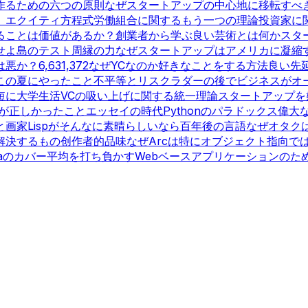
作るための六つの原則
なぜスタートアップの中心地に移転すべ
）
エクイティ方程式
労働組合に関するもう一つの理論
投資家に
ることは価値があるか？
創業者から学ぶ
良い芸術とは何か
スタ
せよ
島のテスト
周縁の力
なぜスタートアップはアメリカに凝縮
は悪か？
6,631,372
なぜYCなのか
好きなことをする方法
良い先
この夏にやったこと
不平等とリスク
ラダーの後で
ビジネスがオ
短に
大学生活
VCの吸い上げに関する統一理論
スタートアップを
が正しかったこと
エッセイの時代
Pythonのパラドックス
偉大
と画家
Lispがそんなに素晴らしいなら
百年後の言語
なぜオタク
解決するもの
创作者的品味
なぜArcは特にオブジェクト指向で
vaのカバー
平均を打ち負かす
Webベースアプリケーションのための