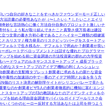
)
いつ自分の好きなことをすべきか
ファウンダーモード
正しい
方法
読書の必要性
あなたが（〜したい）* したいこと
エイリ
側
奇妙な言語
熱心に働く方法
自分自身のプロジェクト
激しいナ
寄付をしよう
私が取り組んできたこと
真摯さ
億万長者は建設
に立つ文章の書き方
初心者であること
ヘイター
二種類の穏健派
こと
カリスマ / 権力
発見のリスク
ピッツバーグをスタートアッ
デフォルトで生き残るか、デフォルトで死ぬか？
創業者が良い
コーポレートデベロップメントとは話すな
優れたプログラマー
アップを始める前に
資金調達の方法
投資家の群れの力学
投資
法
ハードウェアのルネサンス
スタートアップ = 成長
ブラック
心的なスタートアップのアイデア
機転の利く人へ
シュレッ
nb
創業者の支配権
タブレット
創業者に求めるもの
新たな資金
来
中毒性の加速
頭の中で一番のアイデア
時間とお金を失う方
版
N個のリスト
決意の解剖学
ケイトがシリコンバレーで見たも
rは重要なのか
創業者ビザ
5人の創業者
徹底的に機知に富む
エンジ
こと
スタートアップの13の教訓
あなたのアイデンティティを小
ップを始める理由
資金調達サバイバルガイド
プールリスク会
か
いくつかのヒーロー
反対する方法
あなたは上司を持つよう