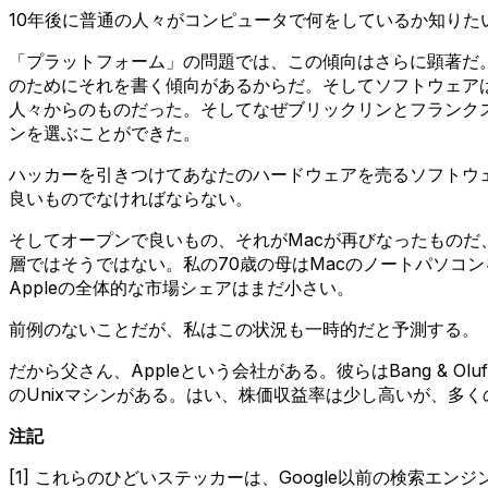
10年後に普通の人々がコンピュータで何をしているか知りた
「プラットフォーム」の問題では、この傾向はさらに顕著だ
のためにそれを書く傾向があるからだ。そしてソフトウェアはハー
人々からのものだった。そしてなぜブリックリンとフランクストン
ンを選ぶことができた。
ハッカーを引きつけてあなたのハードウェアを売るソフトウ
良いものでなければならない。
そしてオープンで良いもの、それがMacが再びなったものだ
層ではそうではない。私の70歳の母はMacのノートパソコン
Appleの全体的な市場シェアはまだ小さい。
前例のないことだが、私はこの状況も一時的だと予測する。
だから父さん、Appleという会社がある。彼らはBang &
のUnixマシンがある。はい、株価収益率は少し高いが、多
注記
[1] これらのひどいステッカーは、Google以前の検索エン