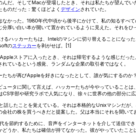
のんだ。そしてMacが登場したとき、それは私たちが望んでい
たものだった：驚くほどよく
デザイン
されていた。
なかった。1980年代中頃から後半にかけて、私の知るすべて
い白い本が開いて置かれているように見えた。それをひっくり返すと
追いかけるハッカーたちは、Intelのマシンに切り替えることに
oftの
ステッカー
を剥がせば。[1]
Appleストアに入ったとき、それは帰宅するような感じだった
されているという感覚、ランダムな企業の取引者ではなく。
たちが再びAppleを好きになったとして、誰が気にするのか
ュータに関して言えば、ハッカーたちが今やっていることは、1
はCS学部や研究ラボで人気になり、徐々に世界の他の部分に
と話したことを覚えている。それは本格的なUnixマシンだが、
の会社の株を買うべきだと提案した。父は本当にそれを聞いて
話代を節約するために、音声をインターネットを介して送信で
どうか、私たちは確信が持てなかった。彼がやっていたことは