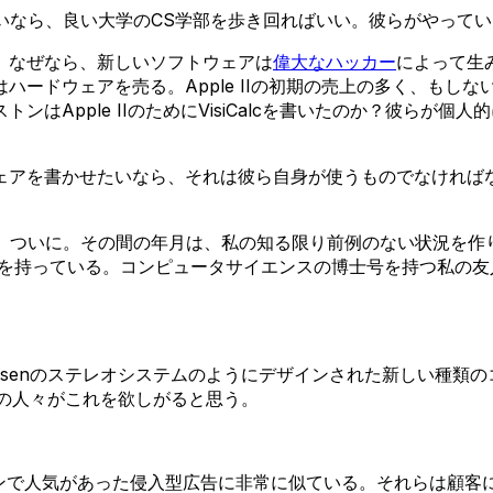
いなら、良い大学のCS学部を歩き回ればいい。彼らがやって
。なぜなら、新しいソフトウェアは
偉大なハッカー
によって生
ドウェアを売る。Apple IIの初期の売上の多く、もしないと
はApple IIのためにVisiCalcを書いたのか？彼らが
ェアを書かせたいなら、それは彼ら自身が使うものでなければ
、ついに。その間の年月は、私の知る限り前例のない状況を作り
を持っている。コンピュータサイエンスの博士号を持つ私の友人
 Olufsenのステレオシステムのようにデザインされた新しい
くの人々がこれを欲しがると思う。
ジンで人気があった侵入型広告に非常に似ている。それらは顧客に言う