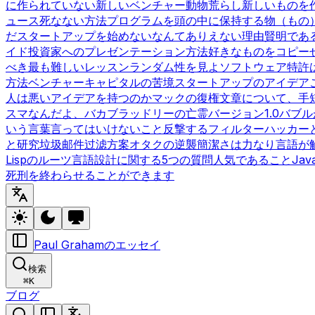
に作られていない
新しいベンチャー動物
荒らし
新しいものを
ュース
死なない方法
プログラムを頭の中に保持する
物（もの
だ
スタートアップを始めないなんてありえない理由
賢明であ
イド
投資家へのプレゼンテーション方法
好きなものをコピー
べき最も難しいレッスン
ランダム性を見よ
ソフトウェア特許
方法
ベンチャーキャピタルの苦境
スタートアップのアイデア
人は悪いアイデアを持つのか
マックの復権
文章について、手
スマなんだよ、バカ
ブラッドリーの亡霊
バージョン1.0
バブル
いう言葉
言ってはいけないこと
反撃するフィルター
ハッカー
と研究
垃圾邮件过滤方案
オタクの逆襲
簡潔さは力なり
言語が
Lispのルーツ
言語設計に関する5つの質問
人気であること
Ja
死刑を終わらせることができます
Paul Grahamのエッセイ
検索
⌘
K
ブログ