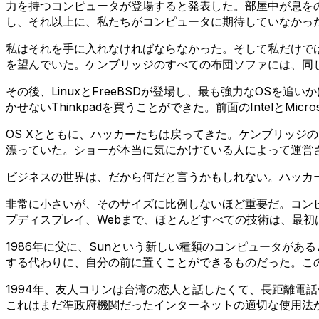
力を持つコンピュータが登場すると発表した。部屋中が息を
し、それ以上に、私たちがコンピュータに期待していなかっ
私はそれを手に入れなければならなかった。そして私だけでは
を望んでいた。ケンブリッジのすべての布団ソファには、同じ分厚
その後、LinuxとFreeBSDが登場し、最も強力なOSを
かせないThinkpadを買うことができた。前面のIntelとMicros
OS Xとともに、ハッカーたちは戻ってきた。ケンブリッジの
漂っていた。ショーが本当に気にかけている人によって運営
ビジネスの世界は、だから何だと言うかもしれない。ハッカー
非常に小さいが、そのサイズに比例しないほど重要だ。コンピ
プディスプレイ、Webまで、ほとんどすべての技術は、最初
1986年に父に、Sunという新しい種類のコンピュータがある
する代わりに、自分の前に置くことができるものだった。こ
1994年、友人コリンは台湾の恋人と話したくて、長距離電
これはまだ準政府機関だったインターネットの適切な使用法か