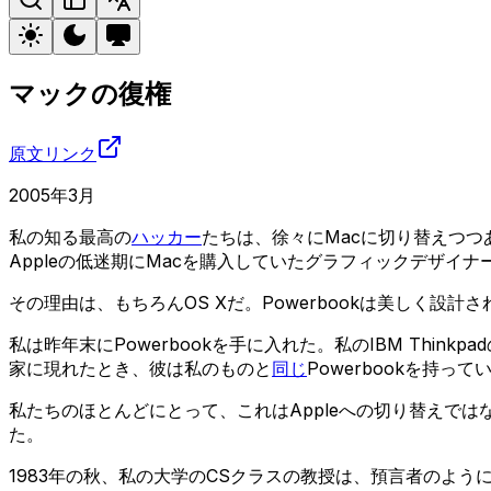
マックの復権
原文リンク
2005年3月
私の知る最高の
ハッカー
たちは、徐々にMacに切り替えつつあ
Appleの低迷期にMacを購入していたグラフィックデザ
その理由は、もちろんOS Xだ。Powerbookは美しく設計
私は昨年末にPowerbookを手に入れた。私のIBM Th
家に現れたとき、彼は私のものと
同じ
Powerbookを持って
私たちのほとんどにとって、これはAppleへの切り替えでは
た。
1983年の秋、私の大学のCSクラスの教授は、預言者のよ