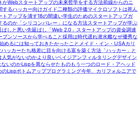
きか
Webスタートアップの未来
哲学をする方法
前線からのニ
関するハッカー向けガイド
二種類の評価
マイクロソフトは死ん
ートアップを潰す18の間違い
学生のためのスタートアップガ
するのか
「シリコンバレー」になる方法
スタートアップが学ぶ
延ばしと悪い先延ばし
「Web 2.0」
スタートアップの資金調達
ープンソースから学べること
採用は時代遅れ
潜水艦
なぜ優秀な
始めるには
知っておきたかったこと
メイド・イン・USA
カリ
なハッカーたち
格差に目を向ける
富を築く方法
「ハッカー」と
は人気がないのか
より良いベイジアンフィルタリング
デザイン
はないのか
Lispを異ならせたもの
もう一つのロード・アヘッド
Lisp
ボトムアッププログラミング
今年、カリフォルニアで