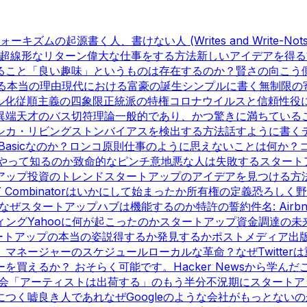
ォーキズムの起源
書く人、書けない人 (Writes and Write-Nots
超線形なリターン
偉大な仕事をする方法
新しいアイデアを得る
ること
「良い趣味」というものは存在するのか？
賢さの向こう
る本当の理由
現代における富豪の誕生
シンプルに書く
無制限の
ル化
従順主義の四象限
正統派の特権
コロナウイルスと信頼性
役
異端
天才のバス切符理論
一般的であり、かつ驚きに満ちている
シカ・リビングストン
バイアスを検出する方法
話すように書く
 Basicなのか？
ロンコ原則
仕事のように思えないことは何か？
やって知るのか
致命的なピンチ
意地悪な人は失敗する
スタート
アップ投資のトレンド
スタートアップのアイデアを見つける方
Y Combinatorはいかにして始まったか
所有権の定義
恐ろしく野
なぜスタートアップハブは機能するのか
特許の誓約
件名: Airb
ィング
Yahooに何が起こったのか
スタートアップ資金調達の未
ートアップの本当の姿
説得するか発見するか
ポストメディア出
、マネージャーのスケジュール
ローカルな革命？
なぜTwitte
ーを買えるか？ おそらく可能です。
Hacker Newsから学んだ
会
「アーティストは出荷する」のもう半分
不況期にスタートア
につく嘘
良き人であれ
なぜGoogleのような会社がもっとないの