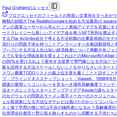
Paul Grahamのエッセイ
ブログ
エッセイのフィールドの形
良い文章
何をすべきか
ウ
種類の頑固さ
The Reddits
Googleを始める方法
最高の essays
アンの真実
ユーザーから学んだこと
異端
アイデアを言葉にす
ード
クレイジーな新しいアイデア
命を救うNFT
死刑を廃止す
する
The Airbnbs
自分で考える方法
初期の仕事
富裕税のモデ
流行りの問題
子供を持つこと
アンラーンすべき教訓
新規性と
プハブにする方法
人生は短い
経済格差について
再断片化
ジェ
人でも安全な理由
名前を変えよ
これはどのMicrosoftのAltair
の95%を受け入れよう
変化する世界で専門家になる方法
どう
家を説得する方法
スケールしないことをやりなさい
スタート
スワン農業
TODOリストの最上位
文章を書くことと話すこと
プ・ブラインドネス
スナップショット：Viaweb、1998年6月
調達の展望
シリコンバレーを見るべき場所
高解像度ファンデ
法
オーガニックなスタートアップアイデア
Appleの過ち
スタ
の
セグウェイの問題点
ラーメン黒字
メーカーのスケジュール
ェル投資家になる方法
なぜテレビは負けたのか
シリコンバレ
さく保て
学歴の後に
VCは不況の犠牲者になるか？
高解像度社
社管理会社
都市と野心
気を散らすものから切断する
子供たち