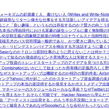
ォーキズムの起源
書く人、書けない人 (Writes and Write-Nots
超線形なリターン
偉大な仕事をする方法
新しいアイデアを得る
ること
「良い趣味」というものは存在するのか？
賢さの向こう
る本当の理由
現代における富豪の誕生
シンプルに書く
無制限の
ル化
従順主義の四象限
正統派の特権
コロナウイルスと信頼性
役
異端
天才のバス切符理論
一般的であり、かつ驚きに満ちている
シカ・リビングストン
バイアスを検出する方法
話すように書く
 Basicなのか？
ロンコ原則
仕事のように思えないことは何か？
やって知るのか
致命的なピンチ
意地悪な人は失敗する
スタート
アップ投資のトレンド
スタートアップのアイデアを見つける方
Y Combinatorはいかにして始まったか
所有権の定義
恐ろしく野
なぜスタートアップハブは機能するのか
特許の誓約
件名: Airb
ィング
Yahooに何が起こったのか
スタートアップ資金調達の未
ートアップの本当の姿
説得するか発見するか
ポストメディア出
、マネージャーのスケジュール
ローカルな革命？
なぜTwitte
ーを買えるか？ おそらく可能です。
Hacker Newsから学んだ
会
「アーティストは出荷する」のもう半分
不況期にスタートア
につく嘘
良き人であれ
なぜGoogleのような会社がもっとないの