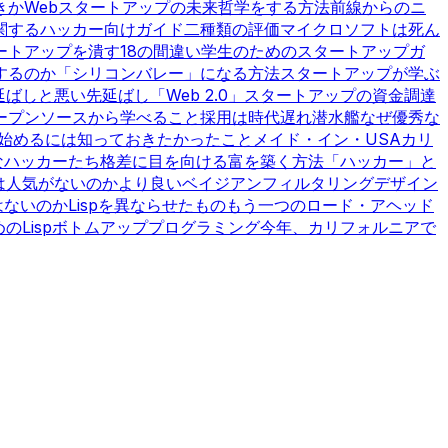
きか
Webスタートアップの未来
哲学をする方法
前線からのニ
関するハッカー向けガイド
二種類の評価
マイクロソフトは死ん
ートアップを潰す18の間違い
学生のためのスタートアップガ
するのか
「シリコンバレー」になる方法
スタートアップが学ぶ
延ばしと悪い先延ばし
「Web 2.0」
スタートアップの資金調達
ープンソースから学べること
採用は時代遅れ
潜水艦
なぜ優秀な
始めるには
知っておきたかったこと
メイド・イン・USA
カリ
なハッカーたち
格差に目を向ける
富を築く方法
「ハッカー」と
は人気がないのか
より良いベイジアンフィルタリング
デザイン
はないのか
Lispを異ならせたもの
もう一つのロード・アヘッド
Lisp
ボトムアッププログラミング
今年、カリフォルニアで