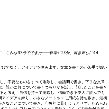
これは67分でできた——執筆に23分、書き直しに44
だけでなく、アイデアを生み出す。文章を書くのが苦手で嫌い
直し、不要なものをすべて
削除
し、会話調で書き、下手な文章
は、誰かに何について書くつもりかを話し、話したことを書き
いると考え、自信を持って削除し、信頼できる友人に読んでも
間アイデアを練り、小さなノートやメモ用紙を持ち歩き、最初
好きなことについて書き、印象的に見せようとせず、ためらわ
ぎこちないフレーズにつまずく場所と（b）どの部分が退屈