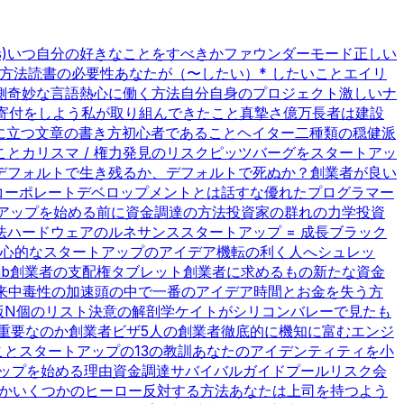
)
いつ自分の好きなことをすべきか
ファウンダーモード
正しい
方法
読書の必要性
あなたが（〜したい）* したいこと
エイリ
側
奇妙な言語
熱心に働く方法
自分自身のプロジェクト
激しいナ
寄付をしよう
私が取り組んできたこと
真摯さ
億万長者は建設
に立つ文章の書き方
初心者であること
ヘイター
二種類の穏健派
こと
カリスマ / 権力
発見のリスク
ピッツバーグをスタートアッ
デフォルトで生き残るか、デフォルトで死ぬか？
創業者が良い
コーポレートデベロップメントとは話すな
優れたプログラマー
アップを始める前に
資金調達の方法
投資家の群れの力学
投資
法
ハードウェアのルネサンス
スタートアップ = 成長
ブラック
心的なスタートアップのアイデア
機転の利く人へ
シュレッ
nb
創業者の支配権
タブレット
創業者に求めるもの
新たな資金
来
中毒性の加速
頭の中で一番のアイデア
時間とお金を失う方
版
N個のリスト
決意の解剖学
ケイトがシリコンバレーで見たも
rは重要なのか
創業者ビザ
5人の創業者
徹底的に機知に富む
エンジ
こと
スタートアップの13の教訓
あなたのアイデンティティを小
ップを始める理由
資金調達サバイバルガイド
プールリスク会
か
いくつかのヒーロー
反対する方法
あなたは上司を持つよう