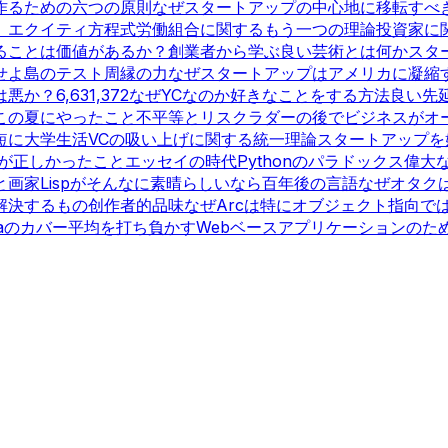
作るための六つの原則
なぜスタートアップの中心地に移転すべ
）
エクイティ方程式
労働組合に関するもう一つの理論
投資家に
ることは価値があるか？
創業者から学ぶ
良い芸術とは何か
スタ
せよ
島のテスト
周縁の力
なぜスタートアップはアメリカに凝縮
は悪か？
6,631,372
なぜYCなのか
好きなことをする方法
良い先
この夏にやったこと
不平等とリスク
ラダーの後で
ビジネスがオ
短に
大学生活
VCの吸い上げに関する統一理論
スタートアップを
が正しかったこと
エッセイの時代
Pythonのパラドックス
偉大
と画家
Lispがそんなに素晴らしいなら
百年後の言語
なぜオタク
解決するもの
创作者的品味
なぜArcは特にオブジェクト指向で
vaのカバー
平均を打ち負かす
Webベースアプリケーションのための