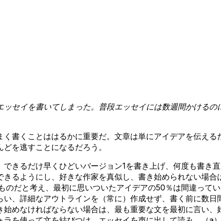
ッセイを書いてしまった。普段エッセイには数週間かけるのに、
まく書くことははるかに重要だ。文章は単にアイデアを伝える
んどを逃すことになるだろう。
。できるだけ早くひどいバージョン1を書き上げ、何度も書き
できるようにし、好きな作家を真似し、書き始められない場合
ものだと考え、最初に思いついたアイデアの50％は間違って
らい、詳細なアウトラインを（常に）作成せず、書く前に数日
き始めなければならない場合は、最も重要な文を最初に言い、
ォラを使って文を結びつけ、エッセイを声に出して読み、（a）