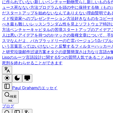
に作られていない
新しいベンチャー動物
荒らし
新しいものを
ュース
死なない方法
プログラムを頭の中に保持する
物（もの
だ
スタートアップを始めないなんてありえない理由
賢明であ
イド
投資家へのプレゼンテーション方法
好きなものをコピー
べき最も難しいレッスン
ランダム性を見よ
ソフトウェア特許
方法
ベンチャーキャピタルの苦境
スタートアップのアイデア
人は悪いアイデアを持つのか
マックの復権
文章について、手
スマなんだよ、バカ
ブラッドリーの亡霊
バージョン1.0
バブル
いう言葉
言ってはいけないこと
反撃するフィルター
ハッカー
と研究
垃圾邮件过滤方案
オタクの逆襲
簡潔さは力なり
言語が
Lispのルーツ
言語設計に関する5つの質問
人気であること
Ja
死刑を終わらせることができます
Paul Grahamのエッセイ
検索
⌘
K
ブログ