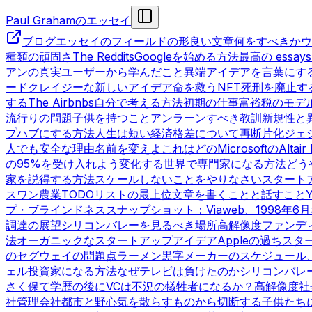
Paul Grahamのエッセイ
ブログ
エッセイのフィールドの形
良い文章
何をすべきか
ウ
種類の頑固さ
The Reddits
Googleを始める方法
最高の essays
アンの真実
ユーザーから学んだこと
異端
アイデアを言葉にす
ード
クレイジーな新しいアイデア
命を救うNFT
死刑を廃止す
する
The Airbnbs
自分で考える方法
初期の仕事
富裕税のモデ
流行りの問題
子供を持つこと
アンラーンすべき教訓
新規性と
プハブにする方法
人生は短い
経済格差について
再断片化
ジェ
人でも安全な理由
名前を変えよ
これはどのMicrosoftのAltair
の95%を受け入れよう
変化する世界で専門家になる方法
どう
家を説得する方法
スケールしないことをやりなさい
スタート
スワン農業
TODOリストの最上位
文章を書くことと話すこと
プ・ブラインドネス
スナップショット：Viaweb、1998年6月
調達の展望
シリコンバレーを見るべき場所
高解像度ファンデ
法
オーガニックなスタートアップアイデア
Appleの過ち
スタ
の
セグウェイの問題点
ラーメン黒字
メーカーのスケジュール
ェル投資家になる方法
なぜテレビは負けたのか
シリコンバレ
さく保て
学歴の後に
VCは不況の犠牲者になるか？
高解像度社
社管理会社
都市と野心
気を散らすものから切断する
子供たち