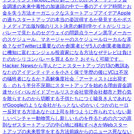
金調達の未来
中毒性の加速
頭の中で一番のアイデア
時間とお
金を失う方法
オーガニックなスタートアップアイデア
Apple
の過ち
スタートアップの本当の姿
説得するか発見するか
ポス
トメディア出版
N個のリスト
決意の解剖学
ケイトがシリコン
バレーで見たもの
セグウェイの問題点
ラーメン黒字
メーカー
のスケジュール、マネージャーのスケジュール
ローカルな革
命？
なぜTwitterは重要なのか
創業者ビザ
5人の創業者
徹底的
に機知に富む
エンジェル投資家になる方法
なぜテレビは負け
たのか
シリコンバレーを買えるか？ おそらく可能です。
Hacker Newsから学んだこと
スタートアップの13の教訓
あ
なたのアイデンティティを小さく保て
学歴の後に
VCは不況
の犠牲者になるか？
高解像度社会
「アーティストは出荷す
る」のもう半分
不況期にスタートアップを始める理由
資金調
達サバイバルガイド
プールリスク会社管理会社
都市と野心
気
を散らすものから切断する
子供たちにつく嘘
良き人であれ
な
ぜGoogleのような会社がもっとないのか
いくつかのヒーロ
ー
反対する方法
あなたは上司を持つように作られていない
新
しいベンチャー動物
荒らし
新しいものを作るための六つの原
則
なぜスタートアップの中心地に移転すべきか
Webスター
トアップの未来
哲学をする方法
前線からのニュース
死なない