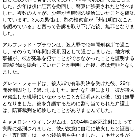
した。少年は後に証言を撤回し、警察に強要されたと述べま
した。複数の人々が、少年が当時別の場所にいたことを確認
しています。3人の男性は、郡の検察官が「州は明白なこと
を認めている」と言って告訴を取り下げた後、無罪となりま
した。
アルフレッド・ブラウンは、殺人罪で12年間刑務所で過ご
し、そのうち10年間は死刑囚として過ごしました。地方検
事補が、彼が犯罪を犯すことができなかったことを証明する
電話記録を隠蔽していたことが判明した後、彼は無罪となり
ました。
グレン・フォードは、殺人罪で有罪判決を受けた後、29年
間死刑囚として過ごしました。新たな証拠により、彼が殺人
が発生した現場にいなかったことが証明された後、彼は無罪
となりました。彼を弁護するために割り当てられた弁護士
は、陪審裁判を経験したことがありませんでした。
キャメロン・ウィリンガムは、2004年に致死注射によって
実際に処刑されました。彼が故意に自宅に放火したと証言し
た「専門家」は、その後信用を失いました。テキサス州が