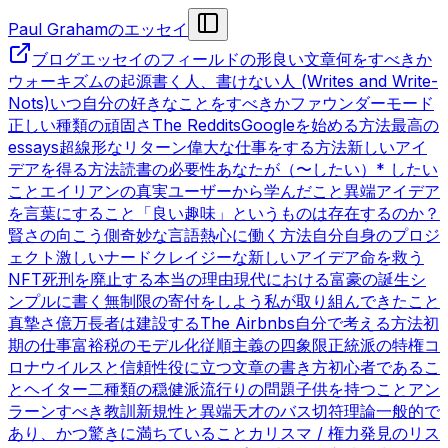
Paul Grahamのエッセイ
ブログ
エッセイのフィールドの形
良い文章
何をすべきか
ウォーキズムの起源
書く人、書けない人 (Writes and Write-
Nots)
いつ自分の好きなことをすべきか
ファウンダーモード
正しい種類の頑固さ
The Reddits
Googleを始める方法
最高の
essays
超線形なリターン
偉大な仕事をする方法
新しいアイ
デアを得る方法
読書の必要性
あなたが（〜したい）* したい
こと
エイリアンの真実
ユーザーから学んだこと
異端
アイデア
を言葉にすること
「良い趣味」というものは存在するのか？
賢さの向こう側
奇妙な言語
熱心に働く方法
自分自身のプロジ
ェクト
激しいナード
クレイジーな新しいアイデア
命を救う
NFT
死刑を廃止する本当の理由
現代における富豪の誕生
シ
ンプルに書く
無制限の寄付をしよう
私が取り組んできたこと
真摯さ
億万長者は建設する
The Airbnbs
自分で考える方法
初
期の仕事
富裕税のモデル化
従順主義の四象限
正統派の特権
コ
ロナウイルスと信頼性
役に立つ文章の書き方
初心者であるこ
と
ヘイター
二種類の穏健派
流行りの問題
子供を持つこと
アン
ラーンすべき教訓
新規性と異端
天才のバス切符理論
一般的で
あり、かつ驚きに満ちていること
カリスマ / 権力
発見のリス