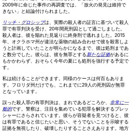
2009年に命じた事件の再調査では、「放火の発見は維持で
きない」と結論付けられました。
リッチ・グロシップ
は、実際の殺人者の証言に基づいて殺人
罪で有罪判決を受け、20年間死刑囚として過ごしました。
殺人者は、彼を陥れた見返りに終身刑で逃れました。2015
年、オクラホマ州が違法な薬物の組み合わせで彼を殺害しよ
うと計画していたことが明らかになるまで、彼は処刑まであ
と数分でした。彼らは、彼を無罪とする
新たな証拠
があるに
もかかわらず、おそらく今年の夏にも処刑を強行する予定で
す。
私は続けることができます。同様のケースは何百もありま
す。フロリダ州だけでも、これまでに29人の死刑囚が無罪
となっています。
誤った殺人罪の有罪判決は、まれであるどころか、
非常に一
般的
です。警察は、注目を集めている犯罪を解決するプレッ
シャーにさらされています。彼らが容疑者を見つけると、彼
は有罪であると信じたいと思い、そうでないことを示唆する
証拠を無視したり、破壊したりすることさえあります。地方