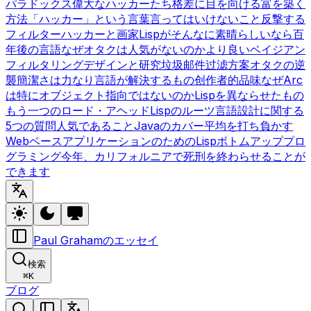
パラドックス
偉大なハッカーたち
格差に目を向ける
富を築く
方法
「ハッカー」という言葉
言ってはいけないこと
反撃する
フィルター
ハッカーと画家
Lispがそんなに素晴らしいなら
百
年後の言語
なぜオタクは人気がないのか
より良いベイジアン
フィルタリング
デザインと研究
垃圾邮件过滤方案
オタクの逆
襲
簡潔さは力なり
言語が解決するもの
创作者的品味
なぜArc
は特にオブジェクト指向ではないのか
Lispを異ならせたもの
もう一つのロード・アヘッド
Lispのルーツ
言語設計に関する
5つの質問
人気であること
Javaのカバー
平均を打ち負かす
WebベースアプリケーションのためのLisp
ボトムアッププロ
グラミング
今年、カリフォルニアで死刑を終わらせることが
できます
Paul Grahamのエッセイ
検索
⌘
K
ブログ