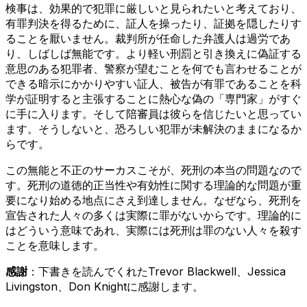
検事は、効果的で犯罪に厳しいと見られたいと考えており、
有罪判決を得るために、証人を操ったり、証拠を隠したりす
ることを厭いません。裁判所が任命した弁護人は過労であ
り、しばしば無能です。より軽い刑罰と引き換えに偽証する
意思のある犯罪者、警察が望むことを何でも言わせることが
できる暗示にかかりやすい証人、被告が有罪であることを科
学が証明すると主張することに熱心な偽の「専門家」がすぐ
に手に入ります。そして陪審員は彼らを信じたいと思ってい
ます。そうしないと、恐ろしい犯罪が未解決のままになるか
らです。
この無能と不正のサーカスこそが、死刑の本当の問題なので
す。死刑の道徳的正当性や有効性に関する理論的な問題が重
要になり始める地点にさえ到達しません。なぜなら、死刑を
宣告された人々の多くは実際に罪がないからです。理論的に
はどういう意味であれ、実際には死刑は罪のない人々を殺す
ことを意味します。
感謝
：下書きを読んでくれたTrevor Blackwell、Jessica
Livingston、Don Knightに感謝します。