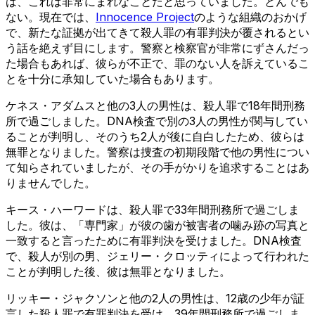
は、これは非常にまれなことだと思っていました。とんでも
ない。現在では、
Innocence Project
のような組織のおかげ
で、新たな証拠が出てきて殺人罪の有罪判決が覆されるとい
う話を絶えず目にします。警察と検察官が非常にずさんだっ
た場合もあれば、彼らが不正で、罪のない人を訴えているこ
とを十分に承知していた場合もあります。
ケネス・アダムスと他の3人の男性は、殺人罪で18年間刑務
所で過ごしました。DNA検査で別の3人の男性が関与してい
ることが判明し、そのうち2人が後に自白したため、彼らは
無罪となりました。警察は捜査の初期段階で他の男性につい
て知らされていましたが、その手がかりを追求することはあ
りませんでした。
キース・ハーワードは、殺人罪で33年間刑務所で過ごしま
した。彼は、「専門家」が彼の歯が被害者の噛み跡の写真と
一致すると言ったために有罪判決を受けました。DNA検査
で、殺人が別の男、ジェリー・クロッティによって行われた
ことが判明した後、彼は無罪となりました。
リッキー・ジャクソンと他の2人の男性は、12歳の少年が証
言した殺人罪で有罪判決を受け、39年間刑務所で過ごしま