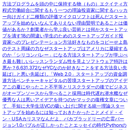
方法
プログラムを頭の中に保持する
物（もの）
エクイティ方
程式
労働組合に関するもう一つの理論
投資家に関するハッカ
ー向けガイド
二種類の評価
マイクロソフトは死んだ
スタート
アップを始めないなんてありえない理由
賢明であることは価
値があるか？
創業者から学ぶ
良い芸術とは何か
スタートアッ
プを潰す18の間違い
学生のためのスタートアップガイド
投
資家へのプレゼンテーション方法
好きなものをコピーせよ
島
のテスト
周縁の力
なぜスタートアップはアメリカに凝縮する
のか
「シリコンバレー」になる方法
スタートアップが学ぶべ
き最も難しいレッスン
ランダム性を見よ
ソフトウェア特許は
悪か？
6,631,372
なぜYCなのか
好きなことをする方法
良い先
延ばしと悪い先延ばし
「Web 2.0」
スタートアップの資金調
達方法
ベンチャーキャピタルの苦境
スタートアップのアイデ
ア
この夏にやったこと
不平等とリスク
ラダーの後で
ビジネス
がオープンソースから学べること
採用は時代遅れ
潜水艦
なぜ
優秀な人は悪いアイデアを持つのか
マックの復権
文章につい
て、手短に
大学生活
VCの吸い上げに関する統一理論
スター
トアップを始めるには
知っておきたかったこと
メイド・イ
ン・USA
カリスマなんだよ、バカ
ブラッドリーの亡霊
バー
ジョン1.0
バブルが正しかったこと
エッセイの時代
Pythonの