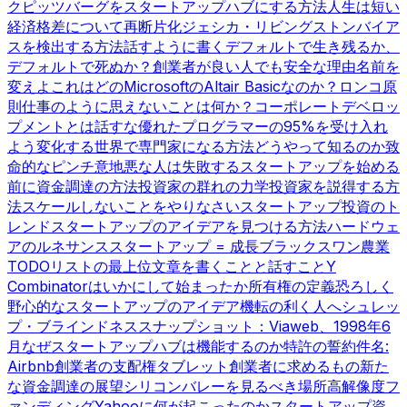
ク
ピッツバーグをスタートアップハブにする方法
人生は短い
経済格差について
再断片化
ジェシカ・リビングストン
バイア
スを検出する方法
話すように書く
デフォルトで生き残るか、
デフォルトで死ぬか？
創業者が良い人でも安全な理由
名前を
変えよ
これはどのMicrosoftのAltair Basicなのか？
ロンコ原
則
仕事のように思えないことは何か？
コーポレートデベロッ
プメントとは話すな
優れたプログラマーの95%を受け入れ
よう
変化する世界で専門家になる方法
どうやって知るのか
致
命的なピンチ
意地悪な人は失敗する
スタートアップを始める
前に
資金調達の方法
投資家の群れの力学
投資家を説得する方
法
スケールしないことをやりなさい
スタートアップ投資のト
レンド
スタートアップのアイデアを見つける方法
ハードウェ
アのルネサンス
スタートアップ = 成長
ブラックスワン農業
TODOリストの最上位
文章を書くことと話すこと
Y
Combinatorはいかにして始まったか
所有権の定義
恐ろしく
野心的なスタートアップのアイデア
機転の利く人へ
シュレッ
プ・ブラインドネス
スナップショット：Viaweb、1998年6
月
なぜスタートアップハブは機能するのか
特許の誓約
件名:
Airbnb
創業者の支配権
タブレット
創業者に求めるもの
新た
な資金調達の展望
シリコンバレーを見るべき場所
高解像度フ
ァンディング
Yahooに何が起こったのか
スタートアップ資