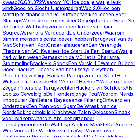
kwaad?
6.631.372
Waarom YC
Hoe doe je wat je leuk
vindt
Goed en Slecht Uitstelgedrag
Web 2.0
Hoe een
startup te financieren
De Durfkapitaalknel
Ideeën voor
Startups
Wat ik deze zomer deed
Ongelijkheid en Risico
Na
de Ladder
Wat bedrijven kunnen leren van Open
Source
Werving is Verouderd
De Onderzeeër
Waarom
slimme mensen slechte ideeën hebben
Terugkeer van de
Mac
Schrijven, Kort
Onder-afstuderen
Een Verenigde
Theorie van VC-Kwaliteit
Hoe Start Je Een Startup
Wat je
had willen weten
Gemaakt in de VS
Het is Charisma,
Stommeling
Bradley's Spook
Een Versie 1.0
Wat de Bubbel
Goed Had
Het Tijdperk van het Essay
De Python
Paradox
Geweldige Hackers
Pas op voor de Kloof
Hoe
Welvaart te Creëren
Het Woord "Hacker"
Wat je niet kunt
zeggen
Filters die Terugvechten
Hackers en Schilders
Als
Lisp zo Geweldig is
De Honderdjarige Taal
Waarom Nerds
Impopulair Zijn
Betere Bayesiaanse Filtering
Ontwerp en
Onderzoek
Een Plan voor Spam
De Wraak van de
Nerds
Beknoptheid is Kracht
Wat Talen Oplossen
Smaak
voor Makers
Waarom Arc niet bijzonder
objectgeoriënteerd is
Wat Lisp Anders Maakte
De Andere
Weg Vooruit
De Wortels van Lisp
Vijf Vragen over
Taalontwerp
Populair Zijn
Java's Kaft
De Gemiddelden