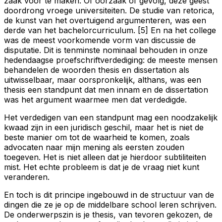
zaak voor te maken. Of oorzaak of gevolg, deze geest
doordrong vroege universiteiten. De studie van retorica,
de kunst van het overtuigend argumenteren, was een
derde van het bachelorcurriculum. [5] En na het college
was de meest voorkomende vorm van discussie de
disputatie. Dit is tenminste nominaal behouden in onze
hedendaagse proefschriftverdediging: de meeste mensen
behandelen de woorden thesis en dissertation als
uitwisselbaar, maar oorspronkelijk, althans, was een
thesis een standpunt dat men innam en de dissertation
was het argument waarmee men dat verdedigde.
Het verdedigen van een standpunt mag een noodzakelijk
kwaad zijn in een juridisch geschil, maar het is niet de
beste manier om tot de waarheid te komen, zoals
advocaten naar mijn mening als eersten zouden
toegeven. Het is niet alleen dat je hierdoor subtiliteiten
mist. Het echte probleem is dat je de vraag niet kunt
veranderen.
En toch is dit principe ingebouwd in de structuur van de
dingen die ze je op de middelbare school leren schrijven.
De onderwerpszin is je thesis, van tevoren gekozen, de