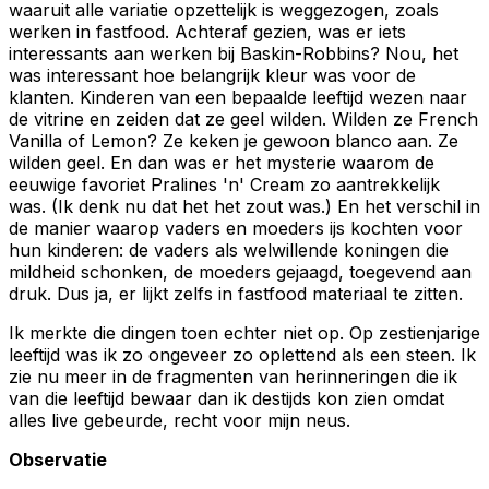
waaruit alle variatie opzettelijk is weggezogen, zoals
werken in fastfood. Achteraf gezien, was er iets
interessants aan werken bij Baskin-Robbins? Nou, het
was interessant hoe belangrijk kleur was voor de
klanten. Kinderen van een bepaalde leeftijd wezen naar
de vitrine en zeiden dat ze geel wilden. Wilden ze French
Vanilla of Lemon? Ze keken je gewoon blanco aan. Ze
wilden geel. En dan was er het mysterie waarom de
eeuwige favoriet Pralines 'n' Cream zo aantrekkelijk
was. (Ik denk nu dat het het zout was.) En het verschil in
de manier waarop vaders en moeders ijs kochten voor
hun kinderen: de vaders als welwillende koningen die
mildheid schonken, de moeders gejaagd, toegevend aan
druk. Dus ja, er lijkt zelfs in fastfood materiaal te zitten.
Ik merkte die dingen toen echter niet op. Op zestienjarige
leeftijd was ik zo ongeveer zo oplettend als een steen. Ik
zie nu meer in de fragmenten van herinneringen die ik
van die leeftijd bewaar dan ik destijds kon zien omdat
alles live gebeurde, recht voor mijn neus.
Observatie