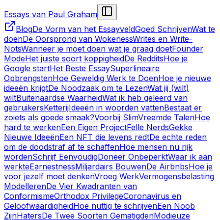
Essays van Paul Graham
Blog
De Vorm van het Essayveld
Goed Schrijven
Wat te
doen
De Oorsprong van Wokeness
Writes en Write-
Nots
Wanneer je moet doen wat je graag doet
Founder
Mode
Het juiste soort koppigheid
De Reddits
Hoe je
Google start
Het Beste Essay
Superlineaire
Opbrengsten
Hoe Geweldig Werk te Doen
Hoe je nieuwe
ideeën krijgt
De Noodzaak om te Lezen
Wat jij (wilt)
wilt
Buitenaardse Waarheid
Wat ik heb geleerd van
gebruikers
Ketterij
Ideeën in woorden vatten
Bestaat er
zoiets als goede smaak?
Voorbij Slim
Vreemde Talen
Hoe
hard te werken
Een Eigen Project
Felle Nerds
Gekke
Nieuwe Ideeën
Een NFT die levens redt
De echte reden
om de doodstraf af te schaffen
Hoe mensen nu rijk
worden
Schrijf Eenvoudig
Doneer Onbeperkt
Waar ik aan
werkte
Earnestness
Miljardairs Bouwen
De Airbnbs
Hoe je
voor jezelf moet denken
Vroeg Werk
Vermogensbelasting
Modelleren
De Vier Kwadranten van
Conformisme
Orthodox Privilege
Coronavirus en
Geloofwaardigheid
Hoe nuttig te schrijven
Een Noob
Zijn
Haters
De Twee Soorten Gematigden
Modieuze