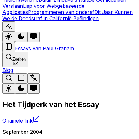
Verslaan
Lisp voor Webgebaseerde
Applicaties
Programmeren van onderaf
Dit Jaar Kunnen
We de Doodstraf in Californië Beëindigen
Essays van Paul Graham
Zoeken
⌘
K
Blog
Het Tijdperk van het Essay
Originele link
September 2004