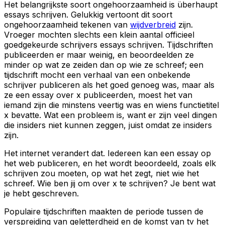
Het belangrijkste soort ongehoorzaamheid is überhaupt
essays schrijven. Gelukkig vertoont dit soort
ongehoorzaamheid tekenen van
wijdverbreid
zijn.
Vroeger mochten slechts een klein aantal officieel
goedgekeurde schrijvers essays schrijven. Tijdschriften
publiceerden er maar weinig, en beoordeelden ze
minder op wat ze zeiden dan op wie ze schreef; een
tijdschrift mocht een verhaal van een onbekende
schrijver publiceren als het goed genoeg was, maar als
ze een essay over x publiceerden, moest het van
iemand zijn die minstens veertig was en wiens functietitel
x bevatte. Wat een probleem is, want er zijn veel dingen
die insiders niet kunnen zeggen, juist omdat ze insiders
zijn.
Het internet verandert dat. Iedereen kan een essay op
het web publiceren, en het wordt beoordeeld, zoals elk
schrijven zou moeten, op wat het zegt, niet wie het
schreef. Wie ben jij om over x te schrijven? Je bent wat
je hebt geschreven.
Populaire tijdschriften maakten de periode tussen de
verspreiding van geletterdheid en de komst van tv het