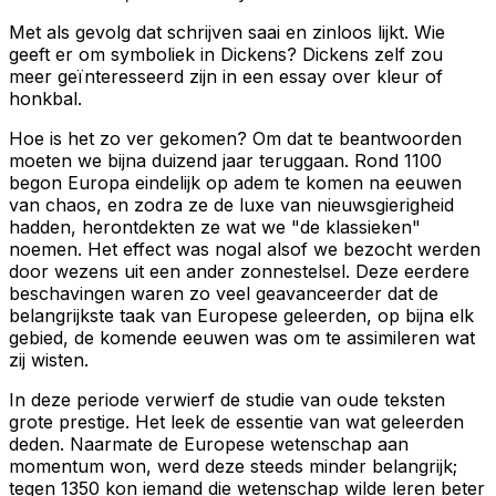
Met als gevolg dat schrijven saai en zinloos lijkt. Wie
geeft er om symboliek in Dickens? Dickens zelf zou
meer geïnteresseerd zijn in een essay over kleur of
honkbal.
Hoe is het zo ver gekomen? Om dat te beantwoorden
moeten we bijna duizend jaar teruggaan. Rond 1100
begon Europa eindelijk op adem te komen na eeuwen
van chaos, en zodra ze de luxe van nieuwsgierigheid
hadden, herontdekten ze wat we "de klassieken"
noemen. Het effect was nogal alsof we bezocht werden
door wezens uit een ander zonnestelsel. Deze eerdere
beschavingen waren zo veel geavanceerder dat de
belangrijkste taak van Europese geleerden, op bijna elk
gebied, de komende eeuwen was om te assimileren wat
zij wisten.
In deze periode verwierf de studie van oude teksten
grote prestige. Het leek de essentie van wat geleerden
deden. Naarmate de Europese wetenschap aan
momentum won, werd deze steeds minder belangrijk;
tegen 1350 kon iemand die wetenschap wilde leren beter