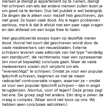
mensen je dwingt je appartement op te ruimen, dwingt
het schrijven van iets dat andere mensen zullen lezen je
om goed na te denken. Dus het publiek is wel belangrijk.
De dingen die ik alleen voor mezelf heb geschreven, zijn
niet goed. Ze lopen vaak dood. Als ik tegen problemen
aanloop, merk ik dat ik afsluit met een paar vage vragen
en dan afdwaal om een kopje thee te halen.
Veel gepubliceerde essays lopen op dezelfde manier
dood. Vooral het soort dat geschreven wordt door de
vaste medewerkers van nieuwsbladen. Externe
schrijvers leveren vaak editorials van het type "verdedig
een standpunt", die rechtstreeks naar een opzwepende
(en vooruit bepaalde) conclusie gaan. Maar de vaste
medewerkers voelen zich verplicht om iets
"evenwichtigs" te schrijven. Omdat ze voor een populair
tijdschrift schrijven, beginnen ze met de meest
radioactief controversiële vragen, waarvan ze – omdat
ze voor een populair tijdschrift schrijven – dan in angst
terugdeinzen. Abortus, voor of tegen? Deze groep zegt
het ene. Die groep zegt het andere. Eén ding is zeker: de
vraag is complex. (Maar word niet boos op ons. Wij
hebben geen conclusies getrokken.)