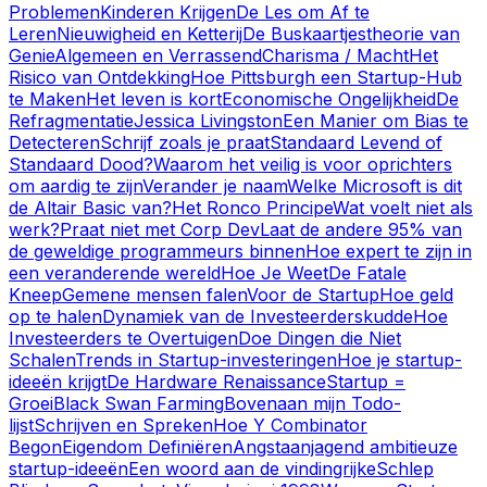
Problemen
Kinderen Krijgen
De Les om Af te
Leren
Nieuwigheid en Ketterij
De Buskaartjestheorie van
Genie
Algemeen en Verrassend
Charisma / Macht
Het
Risico van Ontdekking
Hoe Pittsburgh een Startup-Hub
te Maken
Het leven is kort
Economische Ongelijkheid
De
Refragmentatie
Jessica Livingston
Een Manier om Bias te
Detecteren
Schrijf zoals je praat
Standaard Levend of
Standaard Dood?
Waarom het veilig is voor oprichters
om aardig te zijn
Verander je naam
Welke Microsoft is dit
de Altair Basic van?
Het Ronco Principe
Wat voelt niet als
werk?
Praat niet met Corp Dev
Laat de andere 95% van
de geweldige programmeurs binnen
Hoe expert te zijn in
een veranderende wereld
Hoe Je Weet
De Fatale
Kneep
Gemene mensen falen
Voor de Startup
Hoe geld
op te halen
Dynamiek van de Investeerderskudde
Hoe
Investeerders te Overtuigen
Doe Dingen die Niet
Schalen
Trends in Startup-investeringen
Hoe je startup-
ideeën krijgt
De Hardware Renaissance
Startup =
Groei
Black Swan Farming
Bovenaan mijn Todo-
lijst
Schrijven en Spreken
Hoe Y Combinator
Begon
Eigendom Definiëren
Angstaanjagend ambitieuze
startup-ideeën
Een woord aan de vindingrijke
Schlep