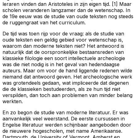
leraren vinden dan Aristoteles in zijn eigen tijd. [1] Maar
scholen veranderen langzamer dan de wetenschap. In
de 19e eeuw was de studie van oude teksten nog steeds
de ruggengraat van het curriculum.
De tijd was toen rijp voor de vraag: als de studie van
oude teksten een geldig gebied voor wetenschap is,
waarom dan moderne teksten niet? Het antwoord is
natuurlijk dat de oorspronkelijke bestaansreden van
klassieke filologie een soort intellectuele archeologie
was die niet nodig is in het geval van hedendaagse
auteurs. Maar om voor de hand liggende redenen wilde
niemand dat antwoord geven. Het archeologische werk
was grotendeels gedaan, wat impliceerde dat degenen
die de klassieken bestudeerden, als ze hun tijd niet
verspilden, dan toch aan problemen van minder belang
werkten.
En zo begon de studie van moderne literatuur. Er was
aanvankelijk veel weerstand. De eerste cursussen in
Engelse literatuur werden schijnbaar aangeboden door
de nieuwere hogescholen, met name Amerikaanse.
Dartmouth, de University of Vermont, Amherst en