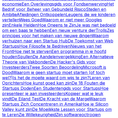
economie
Een Overlevingsgids voor Fondsenwerving
Het
Bedrijf voor Beheer van Gebundeld Risico
Steden en
Ambitie
Afleidingen Ontkoppelen
Leugens die we kinderen
vertellen
Wees Goed
Waarom er niet meer Googles
zijn
Enkele Helden
Hoe Oneens te Zijn
Je was niet bedoeld
om een baas te hebben
Een nieuw venture dier
Trolls
Zes
principes voor het maken van nieuwe dingen
Waarom
verhuizen naar een Startup Hub
De Toekomst van Web
Startups
Hoe Filosofie te Bedrijven
Nieuws van het
Front
Hoe niet te sterven
Een programma in je hoofd
houden
Spullen
De Aandelenvergelijking
Een Alternatieve
Theorie van Vakbonden
De Hacker's Gids voor
Investeerders
Twee Soorten Beoordeling
Microsoft is
Dood
Waarom je geen startup moet starten (of toch
wel?)
Is het de moeite waard om wijs te zijn?
Leren van
Oprichters
Hoe kunst goed kan zijn
De 18 Fouten die
Startups Doden
Een Studentengids voor Startups
Hoe
presenteer je aan investeerders
Kopieer wat je leuk
vindt
De Eiland Test
De Kracht van de Marge
Waarom
Startups Zich Concentreren in Amerika
Hoe je Silicon
Valley kunt zijn
De Moeilijkste Lessen voor Startups om
te Leren
Zie Willekeurigheid
Zijn softwareoctrooien