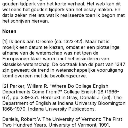
gouden tijdperk van het korte verhaal. Het web kan dit
wel eens het gouden tijdperk van het essay maken. En
dat is zeker niet iets wat ik realiseerde toen ik begon met
het schrijven hiervan.
Noten
[1] Ik denk aan Oresme (ca. 1323-82). Maar het is
moeilijk een datum te kiezen, omdat er een plotselinge
afname van de wetenschap was net toen de
Europeanen klaar waren met het assimileren van
klassieke wetenschap. De oorzaak kan de pest van 1347
zijn geweest; de trend in wetenschappelijke vooruitgang
komt overeen met de bevolkingscurve.
[2] Parker, William R. "Where Do College English
Departments Come From?"
College English
28 (1966-
67), pp. 339-351. Herdrukt in Gray, Donald J. (ed).
The
Department of English at Indiana University Bloomington
1868-1970.
Indiana University Publications.
Daniels, Robert V.
The University of Vermont: The First
Two Hundred Years.
University of Vermont, 1991.