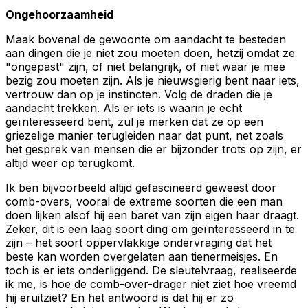
Ongehoorzaamheid
Maak bovenal de gewoonte om aandacht te besteden
aan dingen die je niet zou moeten doen, hetzij omdat ze
"ongepast" zijn, of niet belangrijk, of niet waar je mee
bezig zou moeten zijn. Als je nieuwsgierig bent naar iets,
vertrouw dan op je instincten. Volg de draden die je
aandacht trekken. Als er iets is waarin je echt
geïnteresseerd bent, zul je merken dat ze op een
griezelige manier terugleiden naar dat punt, net zoals
het gesprek van mensen die er bijzonder trots op zijn, er
altijd weer op terugkomt.
Ik ben bijvoorbeeld altijd gefascineerd geweest door
comb-overs, vooral de extreme soorten die een man
doen lijken alsof hij een baret van zijn eigen haar draagt.
Zeker, dit is een laag soort ding om geïnteresseerd in te
zijn – het soort oppervlakkige ondervraging dat het
beste kan worden overgelaten aan tienermeisjes. En
toch is er iets onderliggend. De sleutelvraag, realiseerde
ik me, is hoe de comb-over-drager niet ziet hoe vreemd
hij eruitziet? En het antwoord is dat hij er zo