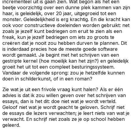
incrementeel
uit is gaan zien. Wat begon als het een
beetje voorzichtig over een dunne plek kammen van zijn
haar, is geleidelijk, over 20 jaar, uitgegroeid tot een
monster. Geleidelijkheid is erg krachtig. En die kracht kan
ook voor constructieve doeleinden worden gebruikt: net
zoals je jezelf kunt bedriegen om eruit te zien als een
freak, kun je jezelf bedriegen om iets zo groots te
creëren dat je nooit zou hebben durven te
plannen
. Dit
is inderdaad precies hoe de meeste goede software
wordt gemaakt. Je begint met het schrijven van een
gestripte kernel (hoe moeilijk kan het zijn?) en geleidelijk
groeit het uit tot een compleet besturingssysteem.
Vandaar de volgende sprong: zou je hetzelfde kunnen
doen in schilderkunst, of in een roman?
Zie wat je uit een frivole vraag kunt halen? Als er één
advies is dat ik zou willen geven over het schrijven van
essays, dan is het dit: doe niet wat je wordt verteld.
Geloof niet wat je wordt geacht te geloven. Schrijf niet
de essays die lezers verwachten; je leert niets van wat je
verwacht. En schrijf niet zoals ze je op school hebben
geleerd.