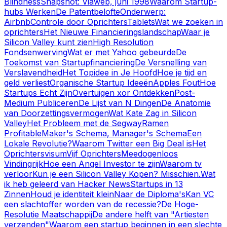
Blindness
Snapshot: Viaweb, juni 1998
Waarom Startup-
hubs Werken
De Patentbelofte
Onderwerp:
Airbnb
Controle door Oprichters
Tablets
Wat we zoeken in
oprichters
Het Nieuwe Financieringslandschap
Waar je
Silicon Valley kunt zien
High Resolution
Fondsenwerving
Wat er met Yahoo gebeurde
De
Toekomst van Startupfinanciering
De Versnelling van
Verslavendheid
Het Topidee in Je Hoofd
Hoe je tijd en
geld verliest
Organische Startup Ideeën
Apples Fout
Hoe
Startups Echt Zijn
Overtuigen xor Ontdekken
Post-
Medium Publiceren
De Lijst van N Dingen
De Anatomie
van Doorzettingsvermogen
Wat Kate Zag in Silicon
Valley
Het Probleem met de Segway
Ramen
Profitable
Maker's Schema, Manager's Schema
Een
Lokale Revolutie?
Waarom Twitter een Big Deal is
Het
Oprichtersvisum
Vijf Oprichters
Meedogenloos
Vindingrijk
Hoe een Angel Investor te zijn
Waarom tv
verloor
Kun je een Silicon Valley Kopen? Misschien.
Wat
ik heb geleerd van Hacker News
Startups in 13
Zinnen
Houd je identiteit klein
Naar de Diploma's
Kan VC
een slachtoffer worden van de recessie?
De Hoge-
Resolutie Maatschappij
De andere helft van "Artiesten
verzenden"
Waarom een startup beginnen in een slechte