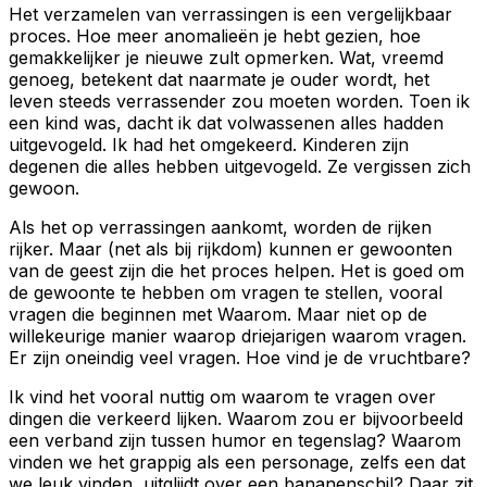
Het verzamelen van verrassingen is een vergelijkbaar
proces. Hoe meer anomalieën je hebt gezien, hoe
gemakkelijker je nieuwe zult opmerken. Wat, vreemd
genoeg, betekent dat naarmate je ouder wordt, het
leven steeds verrassender zou moeten worden. Toen ik
een kind was, dacht ik dat volwassenen alles hadden
uitgevogeld. Ik had het omgekeerd. Kinderen zijn
degenen die alles hebben uitgevogeld. Ze vergissen zich
gewoon.
Als het op verrassingen aankomt, worden de rijken
rijker. Maar (net als bij rijkdom) kunnen er gewoonten
van de geest zijn die het proces helpen. Het is goed om
de gewoonte te hebben om vragen te stellen, vooral
vragen die beginnen met Waarom. Maar niet op de
willekeurige manier waarop driejarigen waarom vragen.
Er zijn oneindig veel vragen. Hoe vind je de vruchtbare?
Ik vind het vooral nuttig om waarom te vragen over
dingen die verkeerd lijken. Waarom zou er bijvoorbeeld
een verband zijn tussen humor en tegenslag? Waarom
vinden we het grappig als een personage, zelfs een dat
we leuk vinden, uitglijdt over een bananenschil? Daar zit