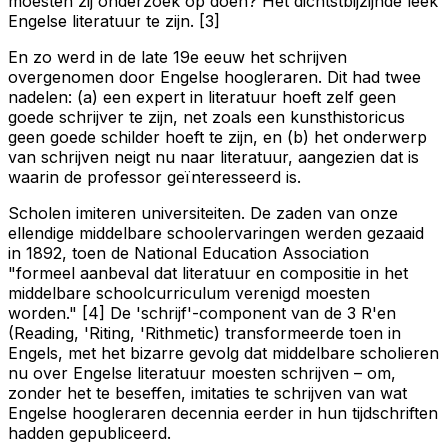
moesten zij onderzoek op doen? Het dichtstbijzijnde leek
Engelse literatuur te zijn. [3]
En zo werd in de late 19e eeuw het schrijven
overgenomen door Engelse hoogleraren. Dit had twee
nadelen: (a) een expert in literatuur hoeft zelf geen
goede schrijver te zijn, net zoals een kunsthistoricus
geen goede schilder hoeft te zijn, en (b) het onderwerp
van schrijven neigt nu naar literatuur, aangezien dat is
waarin de professor geïnteresseerd is.
Scholen imiteren universiteiten. De zaden van onze
ellendige middelbare schoolervaringen werden gezaaid
in 1892, toen de National Education Association
"formeel aanbeval dat literatuur en compositie in het
middelbare schoolcurriculum verenigd moesten
worden." [4] De 'schrijf'-component van de 3 R'en
(Reading, 'Riting, 'Rithmetic) transformeerde toen in
Engels, met het bizarre gevolg dat middelbare scholieren
nu over Engelse literatuur moesten schrijven – om,
zonder het te beseffen, imitaties te schrijven van wat
Engelse hoogleraren decennia eerder in hun tijdschriften
hadden gepubliceerd.