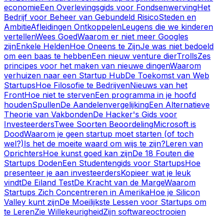
economie
Een Overlevingsgids voor Fondsenwerving
Het
Bedrijf voor Beheer van Gebundeld Risico
Steden en
Ambitie
Afleidingen Ontkoppelen
Leugens die we kinderen
vertellen
Wees Goed
Waarom er niet meer Googles
zijn
Enkele Helden
Hoe Oneens te Zijn
Je was niet bedoeld
om een baas te hebben
Een nieuw venture dier
Trolls
Zes
principes voor het maken van nieuwe dingen
Waarom
verhuizen naar een Startup Hub
De Toekomst van Web
Startups
Hoe Filosofie te Bedrijven
Nieuws van het
Front
Hoe niet te sterven
Een programma in je hoofd
houden
Spullen
De Aandelenvergelijking
Een Alternatieve
Theorie van Vakbonden
De Hacker's Gids voor
Investeerders
Twee Soorten Beoordeling
Microsoft is
Dood
Waarom je geen startup moet starten (of toch
wel?)
Is het de moeite waard om wijs te zijn?
Leren van
Oprichters
Hoe kunst goed kan zijn
De 18 Fouten die
Startups Doden
Een Studentengids voor Startups
Hoe
presenteer je aan investeerders
Kopieer wat je leuk
vindt
De Eiland Test
De Kracht van de Marge
Waarom
Startups Zich Concentreren in Amerika
Hoe je Silicon
Valley kunt zijn
De Moeilijkste Lessen voor Startups om
te Leren
Zie Willekeurigheid
Zijn softwareoctrooien