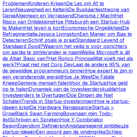
Problemen
Kinderen Krijgen
De Les om Af te
Leren
Nieuwigheid en Ketterij
De Buskaartjestheorie van
Genie
Algemeen en Verrassend
Charisma / Macht
Het
Risico van Ontdekking
Hoe Pittsburgh een Startup-Hub
te Maken
Het leven is kort
Economische Ongelijkheid
De
Refragmentatie
Jessica Livingston
Een Manier om Bias te
Detecteren
Schrijf zoals je praat
Standaard Levend of
Standaard Dood?
Waarom het veilig is voor oprichters
om aardig te zijn
Verander je naam
Welke Microsoft is dit
de Altair Basic van?
Het Ronco Principe
Wat voelt niet als
werk?
Praat niet met Corp Dev
Laat de andere 95% van
de geweldige programmeurs binnen
Hoe expert te zijn in
een veranderende wereld
Hoe Je Weet
De Fatale
Kneep
Gemene mensen falen
Voor de Startup
Hoe geld
op te halen
Dynamiek van de Investeerderskudde
Hoe
Investeerders te Overtuigen
Doe Dingen die Niet
Schalen
Trends in Startup-investeringen
Hoe je startup-
ideeën krijgt
De Hardware Renaissance
Startup =
Groei
Black Swan Farming
Bovenaan mijn Todo-
lijst
Schrijven en Spreken
Hoe Y Combinator
Begon
Eigendom Definiëren
Angstaanjagend ambitieuze
startup-ideeën
Een woord aan de vindingrijke
Schlep