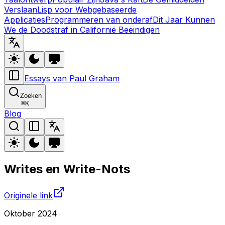
Verslaan
Lisp voor Webgebaseerde
Applicaties
Programmeren van onderaf
Dit Jaar Kunnen
We de Doodstraf in Californië Beëindigen
Essays van Paul Graham
Zoeken
⌘
K
Blog
Writes en Write-Nots
Originele link
Oktober 2024