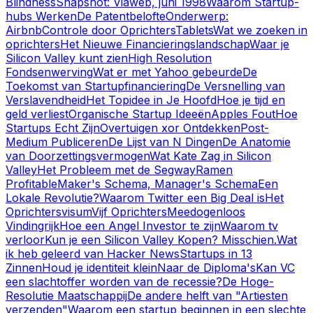
Blindness
Snapshot: Viaweb, juni 1998
Waarom Startup-
hubs Werken
De Patentbelofte
Onderwerp:
Airbnb
Controle door Oprichters
Tablets
Wat we zoeken in
oprichters
Het Nieuwe Financieringslandschap
Waar je
Silicon Valley kunt zien
High Resolution
Fondsenwerving
Wat er met Yahoo gebeurde
De
Toekomst van Startupfinanciering
De Versnelling van
Verslavendheid
Het Topidee in Je Hoofd
Hoe je tijd en
geld verliest
Organische Startup Ideeën
Apples Fout
Hoe
Startups Echt Zijn
Overtuigen xor Ontdekken
Post-
Medium Publiceren
De Lijst van N Dingen
De Anatomie
van Doorzettingsvermogen
Wat Kate Zag in Silicon
Valley
Het Probleem met de Segway
Ramen
Profitable
Maker's Schema, Manager's Schema
Een
Lokale Revolutie?
Waarom Twitter een Big Deal is
Het
Oprichtersvisum
Vijf Oprichters
Meedogenloos
Vindingrijk
Hoe een Angel Investor te zijn
Waarom tv
verloor
Kun je een Silicon Valley Kopen? Misschien.
Wat
ik heb geleerd van Hacker News
Startups in 13
Zinnen
Houd je identiteit klein
Naar de Diploma's
Kan VC
een slachtoffer worden van de recessie?
De Hoge-
Resolutie Maatschappij
De andere helft van "Artiesten
verzenden"
Waarom een startup beginnen in een slechte