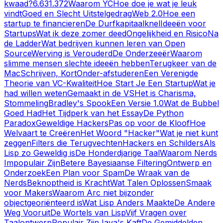
kwaad?
6.631.372
Waarom YC
Hoe doe je wat je leuk
vindt
Goed en Slecht Uitstelgedrag
Web 2.0
Hoe een
startup te financieren
De Durfkapitaalknel
Ideeën voor
Startups
Wat ik deze zomer deed
Ongelijkheid en Risico
Na
de Ladder
Wat bedrijven kunnen leren van Open
Source
Werving is Verouderd
De Onderzeeër
Waarom
slimme mensen slechte ideeën hebben
Terugkeer van de
Mac
Schrijven, Kort
Onder-afstuderen
Een Verenigde
Theorie van VC-Kwaliteit
Hoe Start Je Een Startup
Wat je
had willen weten
Gemaakt in de VS
Het is Charisma,
Stommeling
Bradley's Spook
Een Versie 1.0
Wat de Bubbel
Goed Had
Het Tijdperk van het Essay
De Python
Paradox
Geweldige Hackers
Pas op voor de Kloof
Hoe
Welvaart te Creëren
Het Woord "Hacker"
Wat je niet kunt
zeggen
Filters die Terugvechten
Hackers en Schilders
Als
Lisp zo Geweldig is
De Honderdjarige Taal
Waarom Nerds
Impopulair Zijn
Betere Bayesiaanse Filtering
Ontwerp en
Onderzoek
Een Plan voor Spam
De Wraak van de
Nerds
Beknoptheid is Kracht
Wat Talen Oplossen
Smaak
voor Makers
Waarom Arc niet bijzonder
objectgeoriënteerd is
Wat Lisp Anders Maakte
De Andere
Weg Vooruit
De Wortels van Lisp
Vijf Vragen over
Taalontwerp
Populair Zijn
Java's Kaft
De Gemiddelden