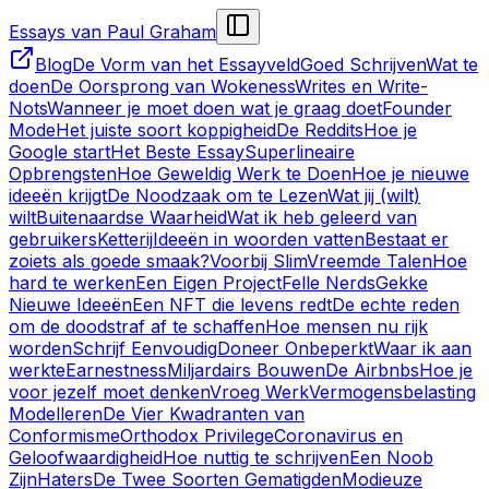
Essays van Paul Graham
Blog
De Vorm van het Essayveld
Goed Schrijven
Wat te
doen
De Oorsprong van Wokeness
Writes en Write-
Nots
Wanneer je moet doen wat je graag doet
Founder
Mode
Het juiste soort koppigheid
De Reddits
Hoe je
Google start
Het Beste Essay
Superlineaire
Opbrengsten
Hoe Geweldig Werk te Doen
Hoe je nieuwe
ideeën krijgt
De Noodzaak om te Lezen
Wat jij (wilt)
wilt
Buitenaardse Waarheid
Wat ik heb geleerd van
gebruikers
Ketterij
Ideeën in woorden vatten
Bestaat er
zoiets als goede smaak?
Voorbij Slim
Vreemde Talen
Hoe
hard te werken
Een Eigen Project
Felle Nerds
Gekke
Nieuwe Ideeën
Een NFT die levens redt
De echte reden
om de doodstraf af te schaffen
Hoe mensen nu rijk
worden
Schrijf Eenvoudig
Doneer Onbeperkt
Waar ik aan
werkte
Earnestness
Miljardairs Bouwen
De Airbnbs
Hoe je
voor jezelf moet denken
Vroeg Werk
Vermogensbelasting
Modelleren
De Vier Kwadranten van
Conformisme
Orthodox Privilege
Coronavirus en
Geloofwaardigheid
Hoe nuttig te schrijven
Een Noob
Zijn
Haters
De Twee Soorten Gematigden
Modieuze