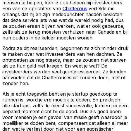
mensen te helpen, kan je ook helpen bij investeerders.
Een van de oprichters van
Chatterous
vertelde me
onlangs dat hij en zijn medeoprichter hadden besloten
dat deze service iets was wat de wereld nodig had, dus
ze zouden eraan blijven werken, wat er ook gebeurde,
zelfs als ze terug moesten verhuizen naar Canada en bij
hun ouders in de kelder moesten wonen.
Zodra ze dit realiseerden, begonnen ze zich minder druk
te maken over wat investeerders van hen dachten. Ze
ontmoetten ze nog steeds, maar ze zouden niet sterven
als ze hun geld niet kregen. En weet je wat? De
investeerders werden veel geïnteresseerder. Ze konden
aanvoelen dat de Chatterouses dit zouden doen, met of
zonder hen.
Als je echt toegewijd bent en je startup goedkoop te
runnen is, word je erg moeilijk te doden. En praktisch
alle startups, zelfs de meest succesvolle, komen op een
bepaald moment dicht bij de dood. Dus als goed doen
voor mensen je een gevoel van missie geeft waardoor je
moeilijker te doden bent, compenseert dat alleen al meer
dan wat je verliest door niet voor een egoïstischer