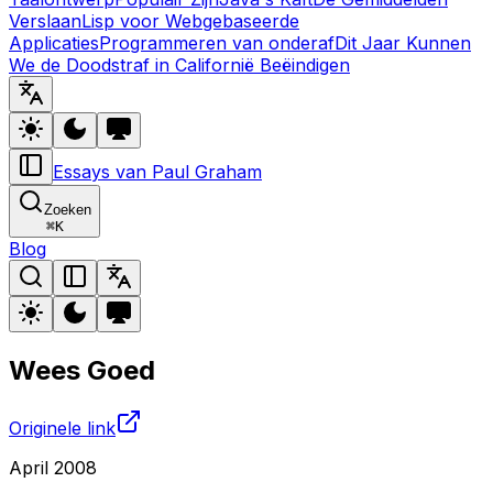
Verslaan
Lisp voor Webgebaseerde
Applicaties
Programmeren van onderaf
Dit Jaar Kunnen
We de Doodstraf in Californië Beëindigen
Essays van Paul Graham
Zoeken
⌘
K
Blog
Wees Goed
Originele link
April 2008