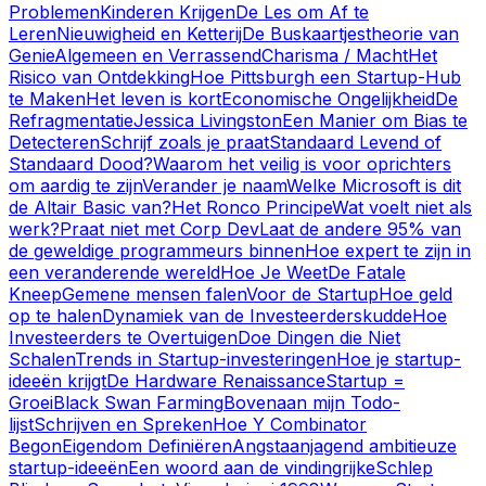
Problemen
Kinderen Krijgen
De Les om Af te
Leren
Nieuwigheid en Ketterij
De Buskaartjestheorie van
Genie
Algemeen en Verrassend
Charisma / Macht
Het
Risico van Ontdekking
Hoe Pittsburgh een Startup-Hub
te Maken
Het leven is kort
Economische Ongelijkheid
De
Refragmentatie
Jessica Livingston
Een Manier om Bias te
Detecteren
Schrijf zoals je praat
Standaard Levend of
Standaard Dood?
Waarom het veilig is voor oprichters
om aardig te zijn
Verander je naam
Welke Microsoft is dit
de Altair Basic van?
Het Ronco Principe
Wat voelt niet als
werk?
Praat niet met Corp Dev
Laat de andere 95% van
de geweldige programmeurs binnen
Hoe expert te zijn in
een veranderende wereld
Hoe Je Weet
De Fatale
Kneep
Gemene mensen falen
Voor de Startup
Hoe geld
op te halen
Dynamiek van de Investeerderskudde
Hoe
Investeerders te Overtuigen
Doe Dingen die Niet
Schalen
Trends in Startup-investeringen
Hoe je startup-
ideeën krijgt
De Hardware Renaissance
Startup =
Groei
Black Swan Farming
Bovenaan mijn Todo-
lijst
Schrijven en Spreken
Hoe Y Combinator
Begon
Eigendom Definiëren
Angstaanjagend ambitieuze
startup-ideeën
Een woord aan de vindingrijke
Schlep