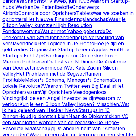
Blindness
Snapshot: Viaweb, juni 1998
Waarom Startup-
hubs Werken
De Patentbelofte
Onderwerp:
Airbnb
Controle door Oprichters
Tablets
Wat we zoeken in
oprichters
Het Nieuwe Financieringslandschap
Waar je
Silicon Valley kunt zien
High Resolution
Fondsenwerving
Wat er met Yahoo gebeurde
De
Toekomst van Startupfinanciering
De Versnelling van
Verslavendheid
Het Topidee in Je Hoofd
Hoe je tijd en
geld verliest
Organische Startup Ideeën
Apples Fout
Hoe
Startups Echt Zijn
Overtuigen xor Ontdekken
Post-
Medium Publiceren
De Lijst van N Dingen
De Anatomie
van Doorzettingsvermogen
Wat Kate Zag in Silicon
Valley
Het Probleem met de Segway
Ramen
Profitable
Maker's Schema, Manager's Schema
Een
Lokale Revolutie?
Waarom Twitter een Big Deal is
Het
Oprichtersvisum
Vijf Oprichters
Meedogenloos
Vindingrijk
Hoe een Angel Investor te zijn
Waarom tv
verloor
Kun je een Silicon Valley Kopen? Misschien.
Wat
ik heb geleerd van Hacker News
Startups in 13
Zinnen
Houd je identiteit klein
Naar de Diploma's
Kan VC
een slachtoffer worden van de recessie?
De Hoge-
Resolutie Maatschappij
De andere helft van "Artiesten
verzenden"
Waarom een startup beginnen in een slechte