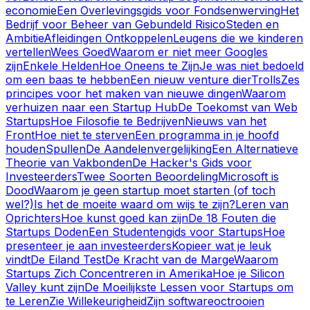
economie
Een Overlevingsgids voor Fondsenwerving
Het
Bedrijf voor Beheer van Gebundeld Risico
Steden en
Ambitie
Afleidingen Ontkoppelen
Leugens die we kinderen
vertellen
Wees Goed
Waarom er niet meer Googles
zijn
Enkele Helden
Hoe Oneens te Zijn
Je was niet bedoeld
om een baas te hebben
Een nieuw venture dier
Trolls
Zes
principes voor het maken van nieuwe dingen
Waarom
verhuizen naar een Startup Hub
De Toekomst van Web
Startups
Hoe Filosofie te Bedrijven
Nieuws van het
Front
Hoe niet te sterven
Een programma in je hoofd
houden
Spullen
De Aandelenvergelijking
Een Alternatieve
Theorie van Vakbonden
De Hacker's Gids voor
Investeerders
Twee Soorten Beoordeling
Microsoft is
Dood
Waarom je geen startup moet starten (of toch
wel?)
Is het de moeite waard om wijs te zijn?
Leren van
Oprichters
Hoe kunst goed kan zijn
De 18 Fouten die
Startups Doden
Een Studentengids voor Startups
Hoe
presenteer je aan investeerders
Kopieer wat je leuk
vindt
De Eiland Test
De Kracht van de Marge
Waarom
Startups Zich Concentreren in Amerika
Hoe je Silicon
Valley kunt zijn
De Moeilijkste Lessen voor Startups om
te Leren
Zie Willekeurigheid
Zijn softwareoctrooien