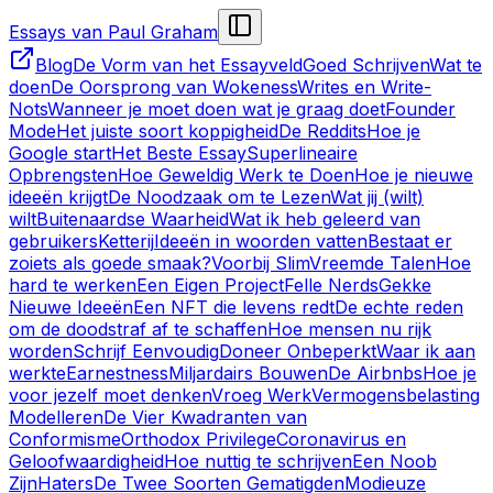
Essays van Paul Graham
Blog
De Vorm van het Essayveld
Goed Schrijven
Wat te
doen
De Oorsprong van Wokeness
Writes en Write-
Nots
Wanneer je moet doen wat je graag doet
Founder
Mode
Het juiste soort koppigheid
De Reddits
Hoe je
Google start
Het Beste Essay
Superlineaire
Opbrengsten
Hoe Geweldig Werk te Doen
Hoe je nieuwe
ideeën krijgt
De Noodzaak om te Lezen
Wat jij (wilt)
wilt
Buitenaardse Waarheid
Wat ik heb geleerd van
gebruikers
Ketterij
Ideeën in woorden vatten
Bestaat er
zoiets als goede smaak?
Voorbij Slim
Vreemde Talen
Hoe
hard te werken
Een Eigen Project
Felle Nerds
Gekke
Nieuwe Ideeën
Een NFT die levens redt
De echte reden
om de doodstraf af te schaffen
Hoe mensen nu rijk
worden
Schrijf Eenvoudig
Doneer Onbeperkt
Waar ik aan
werkte
Earnestness
Miljardairs Bouwen
De Airbnbs
Hoe je
voor jezelf moet denken
Vroeg Werk
Vermogensbelasting
Modelleren
De Vier Kwadranten van
Conformisme
Orthodox Privilege
Coronavirus en
Geloofwaardigheid
Hoe nuttig te schrijven
Een Noob
Zijn
Haters
De Twee Soorten Gematigden
Modieuze