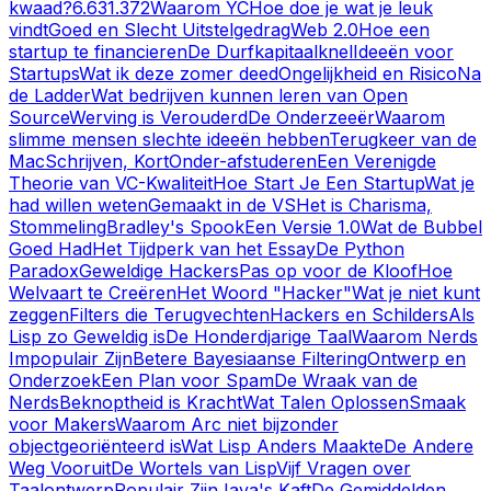
kwaad?
6.631.372
Waarom YC
Hoe doe je wat je leuk
vindt
Goed en Slecht Uitstelgedrag
Web 2.0
Hoe een
startup te financieren
De Durfkapitaalknel
Ideeën voor
Startups
Wat ik deze zomer deed
Ongelijkheid en Risico
Na
de Ladder
Wat bedrijven kunnen leren van Open
Source
Werving is Verouderd
De Onderzeeër
Waarom
slimme mensen slechte ideeën hebben
Terugkeer van de
Mac
Schrijven, Kort
Onder-afstuderen
Een Verenigde
Theorie van VC-Kwaliteit
Hoe Start Je Een Startup
Wat je
had willen weten
Gemaakt in de VS
Het is Charisma,
Stommeling
Bradley's Spook
Een Versie 1.0
Wat de Bubbel
Goed Had
Het Tijdperk van het Essay
De Python
Paradox
Geweldige Hackers
Pas op voor de Kloof
Hoe
Welvaart te Creëren
Het Woord "Hacker"
Wat je niet kunt
zeggen
Filters die Terugvechten
Hackers en Schilders
Als
Lisp zo Geweldig is
De Honderdjarige Taal
Waarom Nerds
Impopulair Zijn
Betere Bayesiaanse Filtering
Ontwerp en
Onderzoek
Een Plan voor Spam
De Wraak van de
Nerds
Beknoptheid is Kracht
Wat Talen Oplossen
Smaak
voor Makers
Waarom Arc niet bijzonder
objectgeoriënteerd is
Wat Lisp Anders Maakte
De Andere
Weg Vooruit
De Wortels van Lisp
Vijf Vragen over
Taalontwerp
Populair Zijn
Java's Kaft
De Gemiddelden