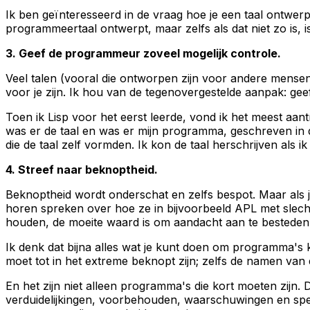
Ik ben geïnteresseerd in de vraag hoe je een taal ontwerpt
programmeertaal ontwerpt, maar zelfs als dat niet zo is, i
3. Geef de programmeur zoveel mogelijk controle.
Veel talen (vooral die ontworpen zijn voor andere mense
voor je zijn. Ik hou van de tegenovergestelde aanpak: ge
Toen ik Lisp voor het eerst leerde, vond ik het meest aant
was er de taal en was er mijn programma, geschreven in d
die de taal zelf vormden. Ik kon de taal herschrijven als 
4. Streef naar beknoptheid.
Beknoptheid wordt onderschat en zelfs bespot. Maar als je
horen spreken over hoe ze in bijvoorbeeld APL met slech
houden, de moeite waard is om aandacht aan te besteden
Ik denk dat bijna alles wat je kunt doen om programma's kor
moet tot in het extreme beknopt zijn; zelfs de namen van 
En het zijn niet alleen programma's die kort moeten zijn
verduidelijkingen, voorbehouden, waarschuwingen en special