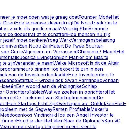
eer je moet doen wat je graag doet
Founder Mode
Het
te Doen
Hoe je nieuwe ideeën krijgt
De Noodzaak om te
t er zoiets als goede smaak?
Voorbij Slim
Vreemde
om de doodstraf af te schaffen
Hoe mensen nu rijk
r jezelf moet denken
Vroeg Werk
Vermogensbelasting
schrijven
Een Noob Zijn
Haters
De Twee Soorten
 van Genie
Algemeen en Verrassend
Charisma / Macht
Het
gmentatie
Jessica Livingston
Een Manier om Bias te
te zijn
Verander je naam
Welke Microsoft is dit de Altair
e programmeurs binnen
Hoe expert te zijn in een
iek van de Investeerderskudde
Hoe Investeerders te
issance
Startup = Groei
Black Swan Farming
Bovenaan
-ideeën
Een woord aan de vindingrijke
Schlep
or Oprichters
Tablets
Wat we zoeken in oprichters
Het
ebeurde
De Toekomst van Startupfinanciering
De
out
Hoe Startups Echt Zijn
Overtuigen xor Ontdekken
Post-
robleem met de Segway
Ramen Profitable
Maker's
Meedogenloos Vindingrijk
Hoe een Angel Investor te
3 Zinnen
Houd je identiteit klein
Naar de Diploma's
Kan VC
Waarom een startup beginnen in een slechte