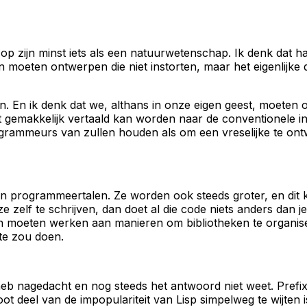
 zijn minst iets als een natuurwetenschap. Ik denk dat hack
en moeten ontwerpen die niet instorten, maar het eigenlijk
. En ik denk dat we, althans in onze eigen geest, moete
t gemakkelijk vertaald kan worden naar de conventionele int
rammeurs van zullen houden als om een vreselijke te ontw
n programmeertalen. Ze worden ook steeds groter, en dit ka
eze zelf te schrijven, dan doet al die code niets anders dan
n moeten werken aan manieren om bibliotheken te organise
te zou doen.
 heb nagedacht en nog steeds het antwoord niet weet. Prefix-
t deel van de impopulariteit van Lisp simpelweg te wijten 