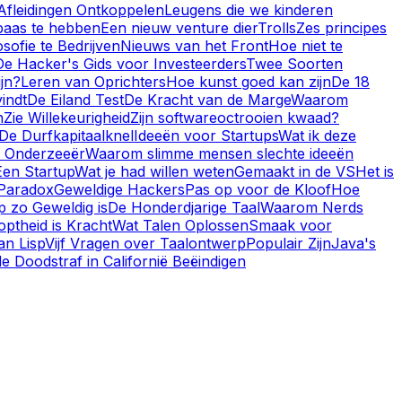
Afleidingen Ontkoppelen
Leugens die we kinderen
baas te hebben
Een nieuw venture dier
Trolls
Zes principes
sofie te Bedrijven
Nieuws van het Front
Hoe niet te
De Hacker's Gids voor Investeerders
Twee Soorten
ijn?
Leren van Oprichters
Hoe kunst goed kan zijn
De 18
vindt
De Eiland Test
De Kracht van de Marge
Waarom
n
Zie Willekeurigheid
Zijn softwareoctrooien kwaad?
De Durfkapitaalknel
Ideeën voor Startups
Wat ik deze
 Onderzeeër
Waarom slimme mensen slechte ideeën
Een Startup
Wat je had willen weten
Gemaakt in de VS
Het is
Paradox
Geweldige Hackers
Pas op voor de Kloof
Hoe
sp zo Geweldig is
De Honderdjarige Taal
Waarom Nerds
ptheid is Kracht
Wat Talen Oplossen
Smaak voor
an Lisp
Vijf Vragen over Taalontwerp
Populair Zijn
Java's
 Doodstraf in Californië Beëindigen