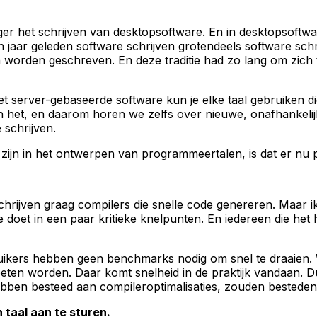
 het schrijven van desktopsoftware. En in desktopsoftware 
jaar geleden software schrijven grotendeels software schrijv
n worden geschreven. En deze traditie had zo lang om zich
server-gebaseerde software kun je elke taal gebruiken die j
n het, en daarom horen we zelfs over nieuwe, onafhankelij
schrijven.
zijn in het ontwerpen van programmeertalen, is dat er nu p
hrijven graag compilers die snelle code genereren. Maar ik 
e doet in een paar kritieke knelpunten. En iedereen die het
kers hebben geen benchmarks nodig om snel te draaien. Wa
n worden. Daar komt snelheid in de praktijk vandaan. Dus
ebben besteed aan compileroptimalisaties, zouden besteden 
 taal aan te sturen.