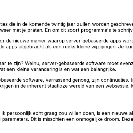
ies die in de komende twintig jaar zullen worden geschreve
ser met je praten. En om dit soort programma's te schrij
oor de nieuwe manier waarop server-gebaseerde apps worde
 apps uitgebracht als een reeks kleine wijzigingen. Je kunt 
 te zijn? Welnu, server-gebaseerde software moet evenzo
t een kleine verandering is en wat een belangrijke.
gebaseerde software, verrassend genoeg, zijn continuaties. 
krijgen in de inherent staatloze wereld van een websessie.
t ik persoonlijk echt graag zou willen doen, is een nieuwe a
rd parameters. Dit is misschien een onmogelijke droom. Deze