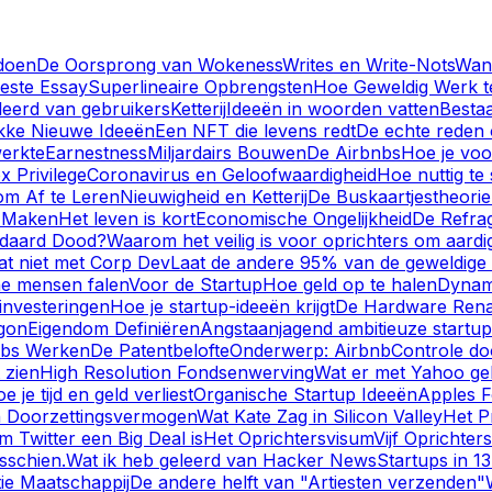
doen
De Oorsprong van Wokeness
Writes en Write-Nots
Wann
este Essay
Superlineaire Opbrengsten
Hoe Geweldig Werk 
leerd van gebruikers
Ketterij
Ideeën in woorden vatten
Bestaa
kke Nieuwe Ideeën
Een NFT die levens redt
De echte reden 
werkte
Earnestness
Miljardairs Bouwen
De Airbnbs
Hoe je voo
x Privilege
Coronavirus en Geloofwaardigheid
Hoe nuttig te 
om Af te Leren
Nieuwigheid en Ketterij
De Buskaartjestheorie
e Maken
Het leven is kort
Economische Ongelijkheid
De Refra
ndaard Dood?
Waarom het veilig is voor oprichters om aardig 
at niet met Corp Dev
Laat de andere 95% van de geweldig
e mensen falen
Voor de Startup
Hoe geld op te halen
Dynam
investeringen
Hoe je startup-ideeën krijgt
De Hardware Rena
gon
Eigendom Definiëren
Angstaanjagend ambitieuze startup
ubs Werken
De Patentbelofte
Onderwerp: Airbnb
Controle do
 zien
High Resolution Fondsenwerving
Wat er met Yahoo g
e je tijd en geld verliest
Organische Startup Ideeën
Apples F
 Doorzettingsvermogen
Wat Kate Zag in Silicon Valley
Het P
 Twitter een Big Deal is
Het Oprichtersvisum
Vijf Oprichters
sschien.
Wat ik heb geleerd van Hacker News
Startups in 1
ie Maatschappij
De andere helft van "Artiesten verzenden"