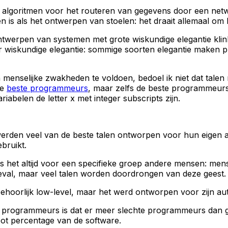
 algoritmen voor het routeren van gegevens door een netw
 is als het ontwerpen van stoelen: het draait allemaal o
ntwerpen van systemen met grote wiskundige elegantie klin
 wiskundige elegantie: sommige soorten elegantie maken pr
 menselijke zwakheden te voldoen, bedoel ik niet dat ta
de
beste programmeurs
, maar zelfs de beste programmeurs
abelen de letter x met integer subscripts zijn.
werden veel van de beste talen ontworpen voor hun eigen a
bruikt.
t altijd voor een specifieke groep andere mensen: mensen d
 geval, maar veel talen worden doordrongen van deze geest.
is behoorlijk low-level, maar het werd ontworpen voor zijn
 programmeurs is dat er meer slechte programmeurs dan go
ot percentage van de software.