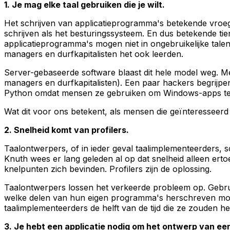
1. Je mag elke taal gebruiken die je wilt.
Het schrijven van applicatieprogramma's betekende vroeger
schrijven als het besturingssysteem. En dus betekende tien 
applicatieprogramma's mogen niet in ongebruikelijke tale
managers en durfkapitalisten het ook leerden.
Server-gebaseerde software blaast dit hele model weg. Met 
managers en durfkapitalisten). Een paar hackers begrijpe
Python omdat mensen ze gebruiken om Windows-apps te 
Wat dit voor ons betekent, als mensen die geïnteresseerd 
2. Snelheid komt van profilers.
Taalontwerpers, of in ieder geval taalimplementeerders, sc
Knuth wees er lang geleden al op dat snelheid alleen erto
knelpunten zich bevinden. Profilers zijn de oplossing.
Taalontwerpers lossen het verkeerde probleem op. Gebrui
welke delen van hun eigen programma's herschreven moete
taalimplementeerders de helft van de tijd die ze zouden h
3. Je hebt een applicatie nodig om het ontwerp van een