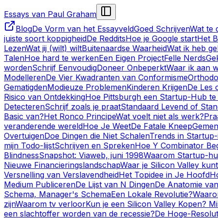
Essays van Paul Graham
Blog
De Vorm van het Essayveld
Goed Schrijven
Wat te 
juiste soort koppigheid
De Reddits
Hoe je Google start
Het B
Lezen
Wat jij (wilt) wilt
Buitenaardse Waarheid
Wat ik heb ge
Talen
Hoe hard te werken
Een Eigen Project
Felle Nerds
Ge
worden
Schrijf Eenvoudig
Doneer Onbeperkt
Waar ik aan 
Modelleren
De Vier Kwadranten van Conformisme
Orthodo
Gematigden
Modieuze Problemen
Kinderen Krijgen
De Les 
Risico van Ontdekking
Hoe Pittsburgh een Startup-Hub t
Detecteren
Schrijf zoals je praat
Standaard Levend of Sta
Basic van?
Het Ronco Principe
Wat voelt niet als werk?
Pra
veranderende wereld
Hoe Je Weet
De Fatale Kneep
Gemen
Overtuigen
Doe Dingen die Niet Schalen
Trends in Startup-
mijn Todo-lijst
Schrijven en Spreken
Hoe Y Combinator Be
Blindness
Snapshot: Viaweb, juni 1998
Waarom Startup-h
Nieuwe Financieringslandschap
Waar je Silicon Valley kunt
Versnelling van Verslavendheid
Het Topidee in Je Hoofd
Ho
Medium Publiceren
De Lijst van N Dingen
De Anatomie van
Schema, Manager's Schema
Een Lokale Revolutie?
Waarom
zijn
Waarom tv verloor
Kun je een Silicon Valley Kopen? Mi
een slachtoffer worden van de recessie?
De Hoge-Resolut