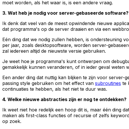
moet worden, als het waar is, is een andere vraag.
3. Wat heb je nodig voor server-gebaseerde software?
Ik denk dat veel van de meest opwindende nieuwe applicat
dat programma's op de server draaien en via een webbrow
Eén ding dat we nodig zullen hebben, is ondersteuning v
per jaar, zoals desktopsoftware, worden server-gebaseerde
zal iedereen altijd de nieuwste versie gebruiken.
Je weet hoe je programma's kunt ontwerpen om debugbaar
gemakkelijk kunnen veranderen, of in ieder geval weten wa
Een ander ding dat nuttig kan blijken te zijn voor server-
passing style gebruiken om het effect van
subroutines
te 
continuaties te hebben, als het niet te duur was.
4. Welke nieuwe abstracties zijn er nog te ontdekken?
Ik weet niet hoe redelijk een hoop dit is, maar één ding da
maken als first-class functies of recursie of zelfs keywo
op zoek.