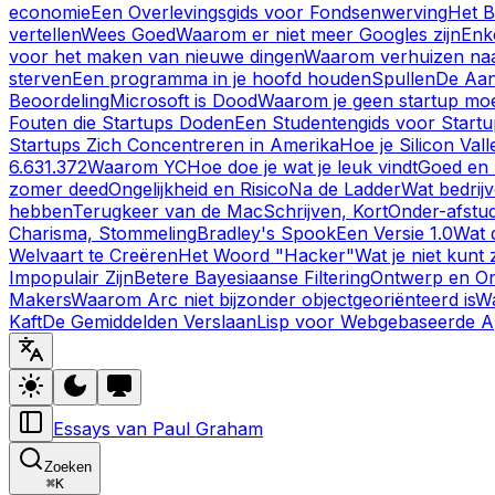
economie
Een Overlevingsgids voor Fondsenwerving
Het B
vertellen
Wees Goed
Waarom er niet meer Googles zijn
Enk
voor het maken van nieuwe dingen
Waarom verhuizen naa
sterven
Een programma in je hoofd houden
Spullen
De Aan
Beoordeling
Microsoft is Dood
Waarom je geen startup moet
Fouten die Startups Doden
Een Studentengids voor Startu
Startups Zich Concentreren in Amerika
Hoe je Silicon Vall
6.631.372
Waarom YC
Hoe doe je wat je leuk vindt
Goed en 
zomer deed
Ongelijkheid en Risico
Na de Ladder
Wat bedrij
hebben
Terugkeer van de Mac
Schrijven, Kort
Onder-afstu
Charisma, Stommeling
Bradley's Spook
Een Versie 1.0
Wat 
Welvaart te Creëren
Het Woord "Hacker"
Wat je niet kunt
Impopulair Zijn
Betere Bayesiaanse Filtering
Ontwerp en O
Makers
Waarom Arc niet bijzonder objectgeoriënteerd is
Wa
Kaft
De Gemiddelden Verslaan
Lisp voor Webgebaseerde Ap
Essays van Paul Graham
Zoeken
⌘
K