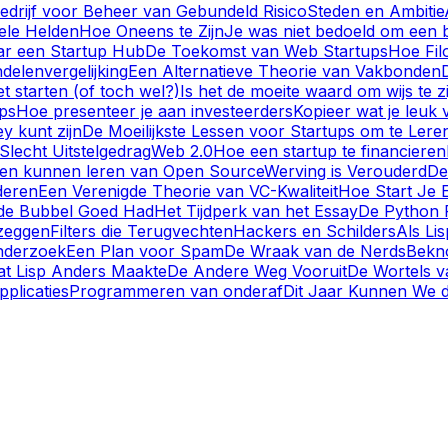
edrijf voor Beheer van Gebundeld Risico
Steden en Ambitie
ele Helden
Hoe Oneens te Zijn
Je was niet bedoeld om een 
r een Startup Hub
De Toekomst van Web Startups
Hoe Filo
delenvergelijking
Een Alternatieve Theorie van Vakbonden
 starten (of toch wel?)
Is het de moeite waard om wijs te z
ps
Hoe presenteer je aan investeerders
Kopieer wat je leuk 
ey kunt zijn
De Moeilijkste Lessen voor Startups om te Lere
Slecht Uitstelgedrag
Web 2.0
Hoe een startup te financieren
ven kunnen leren van Open Source
Werving is Verouderd
De
deren
Een Verenigde Theorie van VC-Kwaliteit
Hoe Start Je 
de Bubbel Goed Had
Het Tijdperk van het Essay
De Python 
 zeggen
Filters die Terugvechten
Hackers en Schilders
Als Li
nderzoek
Een Plan voor Spam
De Wraak van de Nerds
Bekno
t Lisp Anders Maakte
De Andere Weg Vooruit
De Wortels v
plicaties
Programmeren van onderaf
Dit Jaar Kunnen We de