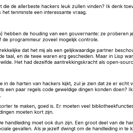
 die de allerbeste hackers leuk zullen vinden? Ik denk toeva
s het tenminste een interessante vraag.
n) hebben de houding van een gouvernante: ze proberen je
ef de programmeur zoveel mogelijk controle.
rekkelijke dat het mij als een gelijkwaardige partner bescho
e taal, en de twee waren erg gescheiden. Maar in Lisp ware
ik wilde. Het had dezelfde aantrekkingskracht als open-sour
 in de harten van hackers kijkt, zul je zien dat ze er echt
ts een paar regels code geweldige dingen konden doen? Ik
.
ter te maken, goed is. Er moeten veel bibliotheekfuncties zij
dingen moeten kort zijn.
. De handleiding moet ook dun zijn. Een groot deel van de 
e gevallen. Als je jezelf dwingt om de handleiding in te ko