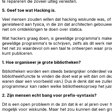
te repareren die zoveel uitleg vereisten.
5. Geef toe wat Hacking is.
Veel mensen zouden willen dat hacking wiskunde was, of op
gerelateerd aan fysica, in die zin dat architecten gebouw
niet om ontdekkingen te doen over statica.
Wat hackers graag doen, is geweldige programma's maken
geweldige programma's te schrijven, zelfs als dit werk nie
het net zo waardevol om een taal te ontwerpen waar prog
kunt publiceren.
1. Hoe organiseer je grote bibliotheken?
Bibliotheken worden een steeds belangrijker onderdeel va
bibliotheekfunctie te vinden die doet wat je wilt dan om d
waren daar een voorbeeld van.) Dus ik denk dat we zulle
programmeur kan raden welke bibliotheekoproep het juis
2. Zijn mensen echt bang voor prefix-syntaxis?
Dit is een open probleem in de zin dat ik er al jaren over
mogelijk voor wiskunde. Maar het zou kunnen dat een groo