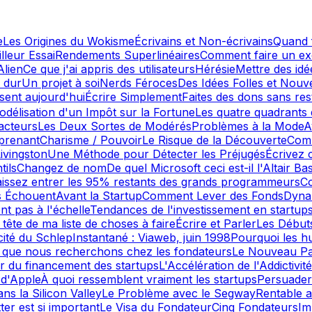
e
Les Origines du Wokisme
Écrivains et Non-écrivains
Quand 
lleur Essai
Rendements Superlinéaires
Comment faire un exc
Alien
Ce que j'ai appris des utilisateurs
Hérésie
Mettre des id
 dur
Un projet à soi
Nerds Féroces
Des Idées Folles et Nouve
sent aujourd'hui
Écrire Simplement
Faites des dons sans rest
délisation d'un Impôt sur la Fortune
Les quatre quadrants
acteurs
Les Deux Sortes de Modérés
Problèmes à la Mode
A
rprenant
Charisme / Pouvoir
Le Risque de la Découverte
Comm
ivingston
Une Méthode pour Détecter les Préjugés
Écrivez
tils
Changez de nom
De quel Microsoft ceci est-il l'Altair Bas
aissez entrer les 95% restants des grands programmeurs
C
s Échouent
Avant la Startup
Comment Lever des Fonds
Dyna
nt pas à l'échelle
Tendances de l'investissement en startup
 tête de ma liste de choses à faire
Écrire et Parler
Les Début
cité du Schlep
Instantané : Viaweb, juin 1998
Pourquoi les h
 que nous recherchons chez les fondateurs
Le Nouveau Pa
ir du financement des startups
L'Accélération de l'Addictivité
 d'Apple
À quoi ressemblent vraiment les startups
Persuader
ns la Silicon Valley
Le Problème avec le Segway
Rentable 
ter est si important
Le Visa du Fondateur
Cinq Fondateurs
Im