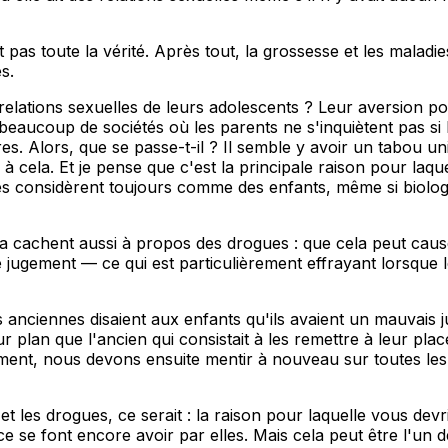
pas toute la vérité. Après tout, la grossesse et les maladi
s.
lations sexuelles de leurs adolescents ? Leur aversion pour
 y a beaucoup de sociétés où les parents ne s'inquiètent pas s
s. Alors, que se passe-t-il ? Il semble y avoir un tabou uni
cela. Et je pense que c'est la principale raison pour laquel
 les considèrent toujours comme des enfants, même si biolog
 cachent aussi à propos des drogues : que cela peut causer 
 jugement — ce qui est particulièrement effrayant lorsque 
plus anciennes disaient aux enfants qu'ils avaient un mauvai
ur plan que l'ancien qui consistait à les remettre à leur pla
gement, nous devons ensuite mentir à nouveau sur toutes les
xe et les drogues, ce serait : la raison pour laquelle vous d
se font encore avoir par elles. Mais cela peut être l'un de