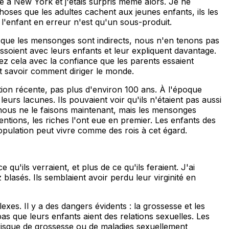
gé à New York et j'étais surpris même alors. Je ne
hoses que les adultes cachent aux jeunes enfants, ils les
 l'enfant en erreur n'est qu'un sous-produit.
e que les mensonges sont indirects, nous n'en tenons pas
ssoient avec leurs enfants et leur expliquent davantage.
ez cela avec la confiance que les parents essaient
t savoir comment diriger le monde.
tion récente, pas plus d'environ 100 ans. À l'époque
urs lacunes. Ils pouvaient voir qu'ils n'étaient pas aussi
e nous ne le faisons maintenant, mais les mensonges
ntions, les riches l'ont eue en premier. Les enfants des
population peut vivre comme des rois à cet égard.
u'ils verraient, et plus de ce qu'ils feraient. J'ai
blasés. Ils semblaient avoir perdu leur virginité en
xes. Il y a des dangers évidents : la grossesse et les
as que leurs enfants aient des relations sexuelles. Les
n risque de grossesse ou de maladies sexuellement