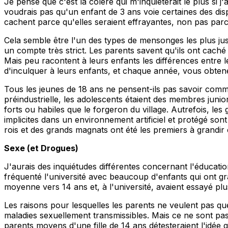
Je pense que c'est la colère qui m'inquiéterait le plus si
voudrais pas qu'un enfant de 3 ans voie certaines des disp
cachent parce qu'elles seraient effrayantes, non pas parce
Cela semble être l'un des types de mensonges les plus jus
un compte très strict. Les parents savent qu'ils ont caché
Mais peu racontent à leurs enfants les différences entre 
d'inculquer à leurs enfants, et chaque année, vous obten
Tous les jeunes de 18 ans ne pensent-ils pas savoir comme
préindustrielle, les adolescents étaient des membres junio
forts ou habiles que le forgeron du village. Autrefois, l
implicites dans un environnement artificiel et protégé so
rois et des grands magnats ont été les premiers à grandir
Sexe (et Drogues)
J'aurais des inquiétudes différentes concernant l'éducation
fréquenté l'université avec beaucoup d'enfants qui ont gra
moyenne vers 14 ans et, à l'université, avaient essayé pl
Les raisons pour lesquelles les parents ne veulent pas que
maladies sexuellement transmissibles. Mais ce ne sont pas 
parents moyens d'une fille de 14 ans détesteraient l'idée 