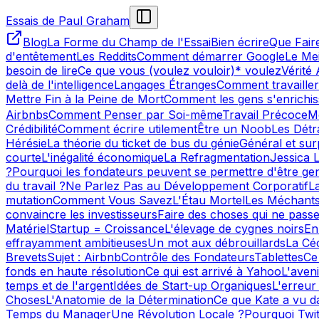
Essais de Paul Graham
Blog
La Forme du Champ de l'Essai
Bien écrire
Que Fair
d'entêtement
Les Reddits
Comment démarrer Google
Le Mei
besoin de lire
Ce que vous (voulez vouloir)* voulez
Vérité 
delà de l'intelligence
Langages Étranges
Comment travailler
Mettre Fin à la Peine de Mort
Comment les gens s'enrichis
Airbnbs
Comment Penser par Soi-même
Travail Précoce
Mo
Crédibilité
Comment écrire utilement
Être un Noob
Les Détr
Hérésie
La théorie du ticket de bus du génie
Général et su
courte
L'inégalité économique
La Refragmentation
Jessica L
?
Pourquoi les fondateurs peuvent se permettre d'être gen
du travail ?
Ne Parlez Pas au Développement Corporatif
L
mutation
Comment Vous Savez
L'Étau Mortel
Les Méchant
convaincre les investisseurs
Faire des choses qui ne passe
Matériel
Startup = Croissance
L'élevage de cygnes noirs
En
effrayamment ambitieuses
Un mot aux débrouillards
La Cé
Brevets
Sujet : Airbnb
Contrôle des Fondateurs
Tablettes
Ce
fonds en haute résolution
Ce qui est arrivé à Yahoo
L'aven
temps et de l'argent
Idées de Start-up Organiques
L'erreur
Choses
L'Anatomie de la Détermination
Ce que Kate a vu da
Temps du Manager
Une Révolution Locale ?
Pourquoi Twit