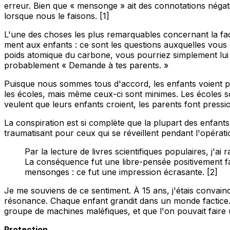
erreur. Bien que « mensonge » ait des connotations négati
lorsque nous le faisons. [1]
L'une des choses les plus remarquables concernant la faç
ment aux enfants : ce sont les questions auxquelles vous
poids atomique du carbone, vous pourriez simplement lui d
probablement « Demande à tes parents. »
Puisque nous sommes tous d'accord, les enfants voient pe
les écoles, mais même ceux-ci sont minimes. Les écoles son
veulent que leurs enfants croient, les parents font pressi
La conspiration est si complète que la plupart des enfants
traumatisant pour ceux qui se réveillent pendant l'opération
Par la lecture de livres scientifiques populaires, j'
La conséquence fut une libre-pensée positivement fa
mensonges : ce fut une impression écrasante. [2]
Je me souviens de ce sentiment. À 15 ans, j'étais conva
résonance. Chaque enfant grandit dans un monde factice. D'
groupe de machines maléfiques, et que l'on pouvait faire 
Protection