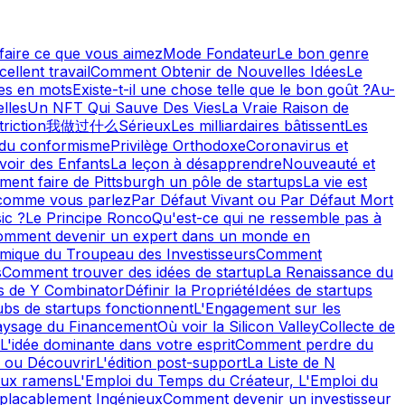
faire ce que vous aimez
Mode Fondateur
Le bon genre
ellent travail
Comment Obtenir de Nouvelles Idées
Le
ées en mots
Existe-t-il une chose telle que le bon goût ?
Au-
lles
Un NFT Qui Sauve Des Vies
La Vraie Raison de
riction
我做过什么
Sérieux
Les milliardaires bâtissent
Les
 du conformisme
Privilège Orthodoxe
Coronavirus et
voir des Enfants
La leçon à désapprendre
Nouveauté et
ent faire de Pittsburgh un pôle de startups
La vie est
 comme vous parlez
Par Défaut Vivant ou Par Défaut Mort
ic ?
Le Principe Ronco
Qu'est-ce qui ne ressemble pas à
omment devenir un expert dans un monde en
mique du Troupeau des Investisseurs
Comment
s
Comment trouver des idées de startup
La Renaissance du
s de Y Combinator
Définir la Propriété
Idées de startups
ubs de startups fonctionnent
L'Engagement sur les
ysage du Financement
Où voir la Silicon Valley
Collecte de
L'idée dominante dans votre esprit
Comment perdre du
 ou Découvrir
L'édition post-support
La Liste de N
aux ramens
L'Emploi du Temps du Créateur, L'Emploi du
placablement Ingénieux
Comment devenir un investisseur