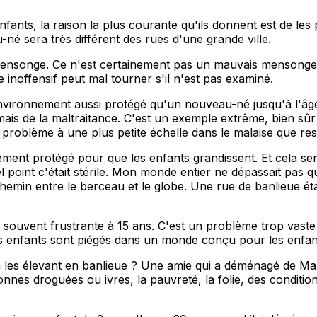
nts, la raison la plus courante qu'ils donnent est de les p
 sera très différent des rues d'une grande ville.
n mensonge. Ce n'est certainement pas un mauvais mensonge
inoffensif peut mal tourner s'il n'est pas examiné.
nvironnement aussi protégé qu'un nouveau-né jusqu'à l'âge
ais de la maltraitance. C'est un exemple extrême, bien sûr 
problème à une plus petite échelle dans le malaise que res
ement protégé pour que les enfants grandissent. Et cela sem
 point c'était stérile. Mon monde entier ne dépassait pas qu
hemin entre le berceau et le globe. Une rue de banlieue était 
t souvent frustrante à 15 ans. C'est un problème trop vaste 
 les enfants sont piégés dans un monde conçu pour les enfan
n les élevant en banlieue ? Une amie qui a déménagé de Manh
onnes droguées ou ivres, la pauvreté, la folie, des condit