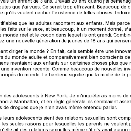
 j'avais un enfant de 3 ans. J'avais 29 ans quand j'ai déména
utes que j'ai vues. Ce serait trop effrayant. Beaucoup de c
 qu'ils veulent cacher l'existence de telles choses. Induire
tifiables que les adultes racontent aux enfants. Mais parc
 les faits sur le sexe, et beaucoup, à un moment donné, s'a
le monde réel et le cocon dans lequel ils ont grandi. Combin
ez une nouvelle génération de jeunes de 18 ans qui pensen
nt diriger le monde ? En fait, cela semble être une innova
rs du monde adulte et comparativement bien conscients de le
es gens mentaient aux enfants sur certaines choses plus qu
nt une invention récente. Comme beaucoup de nouvelles inve
 coupés du monde. La banlieue signifie que la moitié de la 
 des adolescents à New York. Je m'inquiéterais moins de ce q
ndi à Manhattan, et en règle générale, ils semblaient assez 
us de drogues que je n'en avais même entendu parler.
 leurs adolescents aient des relations sexuelles sont comple
les seules raisons pour lesquelles les parents ne veulent p
qu'elle ait des relations sexuelles même s'il n'y avait aucu