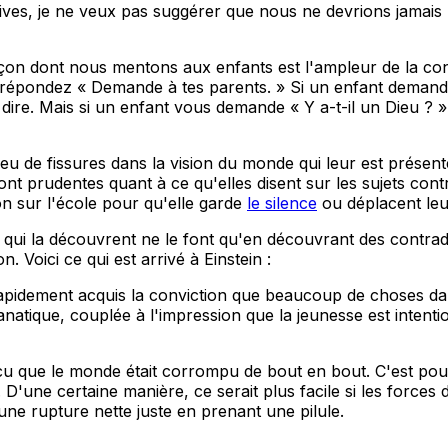
ves, je ne veux pas suggérer que nous ne devrions jamais l
on dont nous mentons aux enfants est l'ampleur de la consp
 répondez « Demande à tes parents. » Si un enfant demandai
ire. Mais si un enfant vous demande « Y a-t-il un Dieu ? »
u de fissures dans la vision du monde qui leur est présent
t prudentes quant à ce qu'elles disent sur les sujets contr
on sur l'école pour qu'elle garde
le silence
ou déplacent leu
 qui la découvrent ne le font qu'en découvrant des contradi
. Voici ce qui est arrivé à Einstein :
ai rapidement acquis la conviction que beaucoup de choses dan
natique, couplée à l'impression que la jeunesse est intent
incu que le monde était corrompu de bout en bout. C'est p
une certaine manière, ce serait plus facile si les forces de
une rupture nette juste en prenant une pilule.