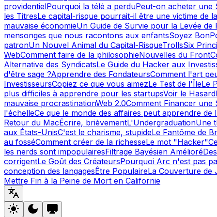
providentiel
Pourquoi la télé a perdu
Peut-on acheter une Si
les Titres
Le capital-risque pourrait-il être une victime de l
mauvaise économie
Un Guide de Survie pour la Levée de
mensonges que nous racontons aux enfants
Soyez Bon
P
patron
Un Nouvel Animal du Capital-Risque
Trolls
Six Prin
Web
Comment faire de la philosophie
Nouvelles du Front
C
Alternative des Syndicats
Le Guide du Hacker aux Investis
d'être sage ?
Apprendre des Fondateurs
Comment l'art peu
Investisseurs
Copiez ce que vous aimez
Le Test de l'Île
Le 
plus difficiles à apprendre pour les startups
Voir le Hasard
mauvaise procrastination
Web 2.0
Comment Financer une 
l'échelle
Ce que le monde des affaires peut apprendre de 
Retour du Mac
Écrire, brièvement
L'Undergraduation
Une t
aux États-Unis
C'est le charisme, stupide
Le Fantôme de Br
au fossé
Comment créer de la richesse
Le mot "Hacker"
Ce
les nerds sont impopulaires
Filtrage Bayésien Amélioré
Des
corrigent
Le Goût des Créateurs
Pourquoi Arc n'est pas par
conception des langages
Être Populaire
La Couverture de 
Mettre Fin à la Peine de Mort en Californie