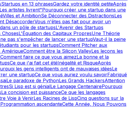
s
Startups en 13 phrases
Gardez votre identité petite
Après
Les artistes livrent"
Pourquoi créer une startup dans une
sé
Villes et Ambition
Se Déconnecter des Distractions
Les
t Désaccorder
Vous n'êtes pas fait pour avoir un
ans un pôle de startups
L'Avenir des Startups
s Choses
L'Équation des Capitaux Propres
Une Théorie
ne pas s'empêcher de lancer une startup
Vaut-il la peine
étudiants pour les startups
Comment Pitcher aux
n Amérique
Comment être la Silicon Valley
Les leçons les
C
Comment faire ce que vous aimez
La bonne et la
rtups
Ce que j'ai fait cet été
Inégalité et Risque
Après
urquoi les gens intelligents ont de mauvaises idées
Le
er une startup
Ce que vous auriez voulu savoir
Fabriqué
ssai
Le paradoxe de Python
Les Grands Hackers
Attention
tres
Si Lisp est si génial
Le Langage Centenaire
Pourquoi
s
La concision est puissance
Ce que les langages
tre Voie à Venir
Les Racines de Lisp
Cinq questions sur la
b
Programmation ascendante
Cette Année, Nous Pouvons