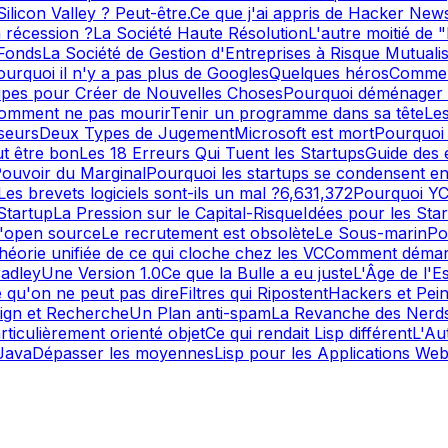
licon Valley ? Peut-être.
Ce que j'ai appris de Hacker New
a récession ?
La Société Haute Résolution
L'autre moitié de "
 Fonds
La Société de Gestion d'Entreprises à Risque Mutuali
ourquoi il n'y a pas plus de Googles
Quelques héros
Commen
cipes pour Créer de Nouvelles Choses
Pourquoi déménager d
omment ne pas mourir
Tenir un programme dans sa tête
Le
seurs
Deux Types de Jugement
Microsoft est mort
Pourquoi 
t être bon
Les 18 Erreurs Qui Tuent les Startups
Guide des 
Pouvoir du Marginal
Pourquoi les startups se condensent e
Les brevets logiciels sont-ils un mal ?
6,631,372
Pourquoi Y
Startup
La Pression sur le Capital-Risque
Idées pour les Sta
l'open source
Le recrutement est obsolète
Le Sous-marin
Po
héorie unifiée de ce qui cloche chez les VC
Comment démarr
adley
Une Version 1.0
Ce que la Bulle a eu juste
L'Âge de l'E
 qu'on ne peut pas dire
Filtres qui Ripostent
Hackers et Pein
ign et Recherche
Un Plan anti-spam
La Revanche des Nerd
ticulièrement orienté objet
Ce qui rendait Lisp différent
L'Au
Java
Dépasser les moyennes
Lisp pour les Applications We