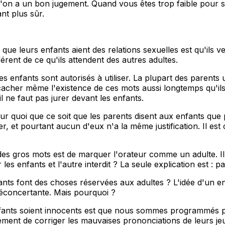
'on a un bon jugement. Quand vous êtes trop faible pour 
nt plus sûr.
que leurs enfants aient des relations sexuelles est qu'ils v
érent de ce qu'ils attendent des autres adultes.
s enfants sont autorisés à utiliser. La plupart des parents u
e cacher même l'existence de ces mots aussi longtemps qu'ils
l ne faut pas jurer devant les enfants.
ur quoi que ce soit que les parents disent aux enfants que p
er, et pourtant aucun d'eux n'a la même justification. Il es
es gros mots est de marquer l'orateur comme un adulte. Il 
es enfants et l'autre interdit ? La seule explication est : par
nfants font des choses réservées aux adultes ? L'idée d'un 
déconcertante. Mais pourquoi ?
fants soient innocents est que nous sommes programmés pou
ément de corriger les mauvaises prononciations de leurs jeu