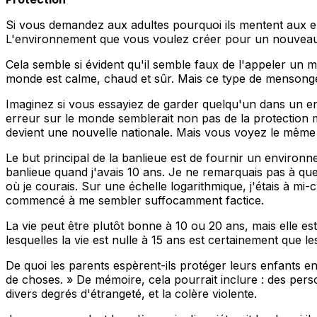
Si vous demandez aux adultes pourquoi ils mentent aux enfa
L'environnement que vous voulez créer pour un nouveau-né
Cela semble si évident qu'il semble faux de l'appeler u
monde est calme, chaud et sûr. Mais ce type de mensonge 
Imaginez si vous essayiez de garder quelqu'un dans un e
erreur sur le monde semblerait non pas de la protection m
devient une nouvelle nationale. Mais vous voyez le même 
Le but principal de la banlieue est de fournir un environn
banlieue quand j'avais 10 ans. Je ne remarquais pas à quel
où je courais. Sur une échelle logarithmique, j'étais à mi-c
commencé à me sembler suffocamment factice.
La vie peut être plutôt bonne à 10 ou 20 ans, mais elle es
lesquelles la vie est nulle à 15 ans est certainement que
De quoi les parents espèrent-ils protéger leurs enfants e
de choses. » De mémoire, cela pourrait inclure : des pers
divers degrés d'étrangeté, et la colère violente.