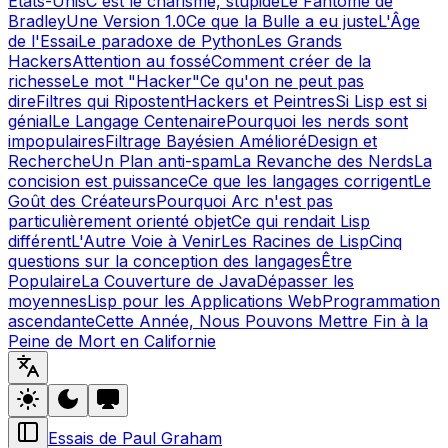
États-Unis
C'est le charisme, stupide
Le Fantôme de
Bradley
Une Version 1.0
Ce que la Bulle a eu juste
L'Âge
de l'Essai
Le paradoxe de Python
Les Grands
Hackers
Attention au fossé
Comment créer de la
richesse
Le mot "Hacker"
Ce qu'on ne peut pas
dire
Filtres qui Ripostent
Hackers et Peintres
Si Lisp est si
génial
Le Langage Centenaire
Pourquoi les nerds sont
impopulaires
Filtrage Bayésien Amélioré
Design et
Recherche
Un Plan anti-spam
La Revanche des Nerds
La
concision est puissance
Ce que les langages corrigent
Le
Goût des Créateurs
Pourquoi Arc n'est pas
particulièrement orienté objet
Ce qui rendait Lisp
différent
L'Autre Voie à Venir
Les Racines de Lisp
Cinq
questions sur la conception des langages
Être
Populaire
La Couverture de Java
Dépasser les
moyennes
Lisp pour les Applications Web
Programmation
ascendante
Cette Année, Nous Pouvons Mettre Fin à la
Peine de Mort en Californie
Essais de Paul Graham