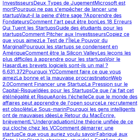
Investisseurs
Deux Types de Jugement
Microsoft est
mort
Pourquoi ne pas s'empêcher de lancer une
startup
Vaut-il la peine d'être sage ?
Apprendre des
Fondateurs
Comment l'art peut être bon
Les 18 Erreurs
Qui Tuent les Startups
Guide des étudiants pour les
startups
Comment Pitcher aux Investisseurs
Copiez ce
que vous aimez
Le Test de l'Île
Le Pouvoir du
Marginal
Pourquoi les startups se condensent en
Amérique
Comment être la Silicon Valley
Les leçons les
plus difficiles à apprendre pour les startups
Voir le
Hasard
Les brevets logiciels sont-ils un mal ?
6,631,372
Pourquoi YC
Comment faire ce que vous
aimez
La bonne et la mauvaise procrastination
Web
2.0
Comment Financer une Startup
La Pression sur le
Capital-Risque
Idées pour les Startups
Ce que j'ai fait cet
été
Inégalité et Risque
Après l'échelle
Ce que le monde des
affaires peut apprendre de l'open source
Le recrutement
est obsolète
Le Sous-marin
Pourquoi les gens intelligents
ont de mauvaises idées
Le Retour du Mac
Écrire,
brièvement
L'Undergraduation
Une théorie unifiée de ce
qui cloche chez les VC
Comment démarrer une
startup
Ce que vous auriez voulu savoir
Fabriqué aux