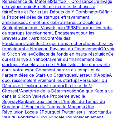
Renaissance du Matériel
Startup = Croissance
L'élevage
de cygnes noirs
En tête de ma liste de choses à
faire
Écrire et Parler
Les Débuts de Y Combinator
Définir
la Propriété
Idées de startups effrayamment
ambitieuses
Un mot aux débrouillards
La Cécité du
Schlep
Instantané : Viaweb, juin 1998
Pourquoi les hubs
de startups fonctionnent
L'Engagement sur les
Brevets
Sujet : Airbnb
Contrôle des
Fondateurs
Tablettes
Ce que nous recherchons chez les
fondateurs
Le Nouveau Paysage du Financement
Où voir
la Silicon Valley
Collecte de fonds en haute résolution
Ce
qui est arrivé à Yahoo
L'avenir du financement des
startups
L'Accélération de l'Addictivité
L'idée dominante
dans votre esprit
Comment perdre du temps et de
l'argent
Idées de Start-up Organiques
L'erreur d'Apple
À
quoi ressemblent vraiment les startups
Persuader ou
Découvrir
L'édition post-support
La Liste de N
Choses
L'Anatomie de la Détermination
Ce que Kate a vu
dans la Silicon Valley
Le Problème avec le
Segway
Rentable aux ramens
L'Emploi du Temps du
Créateur, L'Emploi du Temps du Manager
Une
Révolution Locale ?
Pourquoi Twitter est si important
Le
Visa du Fondateur
Cinq Fondateurs
Implacablement