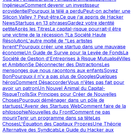
Ingénieux
Comment devenir un investisseur
providentiel
Pourquoi la télé a perdu
Peut-on acheter une
Silicon Valley ? Peut-être.
Ce que j'ai appris de Hacker
News
Startups en 13 phrases
Gardez votre identité
petite
Après les Titres
Le capital-risque pourrait-il être
une victime de la récession ?
La Société Haute
Résolution
L'autre moitié de "Les artistes
livrent"
Pourquoi créer une startup dans une mauvaise
économie
Un Guide de Survie pour la Levée de Fonds
La
Société de Gestion d'Entreprises à Risque Mutualisé
Villes
et Ambition
Se Déconnecter des Distractions
Les
mensonges que nous racontons aux enfants
Soyez
Bon
Pourquoi il n'y a pas plus de Googles
Quelques
héros
Comment Désaccorder
Vous n'êtes pas fait pour
avoir un patron
Un Nouvel Animal du Capital-
Risque
Trolls
Six Principes pour Créer de Nouvelles
Choses
Pourquoi déménager dans un pôle de
startups
L'Avenir des Startups Web
Comment faire de la
philosophie
Nouvelles du Front
Comment ne pas
mourir
Tenir un programme dans sa tête
Les
Choses
L'Équation des Capitaux Propres
Une Théorie
Alternative des Syndicats
Le Guide du Hacker aux