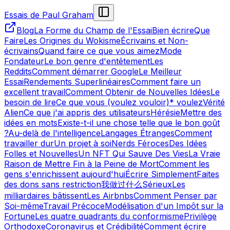
Essais de Paul Graham
Blog
La Forme du Champ de l'Essai
Bien écrire
Que
Faire
Les Origines du Wokisme
Écrivains et Non-
écrivains
Quand faire ce que vous aimez
Mode
Fondateur
Le bon genre d'entêtement
Les
Reddits
Comment démarrer Google
Le Meilleur
Essai
Rendements Superlinéaires
Comment faire un
excellent travail
Comment Obtenir de Nouvelles Idées
Le
besoin de lire
Ce que vous (voulez vouloir)* voulez
Vérité
Alien
Ce que j'ai appris des utilisateurs
Hérésie
Mettre des
idées en mots
Existe-t-il une chose telle que le bon goût
?
Au-delà de l'intelligence
Langages Étranges
Comment
travailler dur
Un projet à soi
Nerds Féroces
Des Idées
Folles et Nouvelles
Un NFT Qui Sauve Des Vies
La Vraie
Raison de Mettre Fin à la Peine de Mort
Comment les
gens s'enrichissent aujourd'hui
Écrire Simplement
Faites
des dons sans restriction
我做过什么
Sérieux
Les
milliardaires bâtissent
Les Airbnbs
Comment Penser par
Soi-même
Travail Précoce
Modélisation d'un Impôt sur la
Fortune
Les quatre quadrants du conformisme
Privilège
Orthodoxe
Coronavirus et Crédibilité
Comment écrire