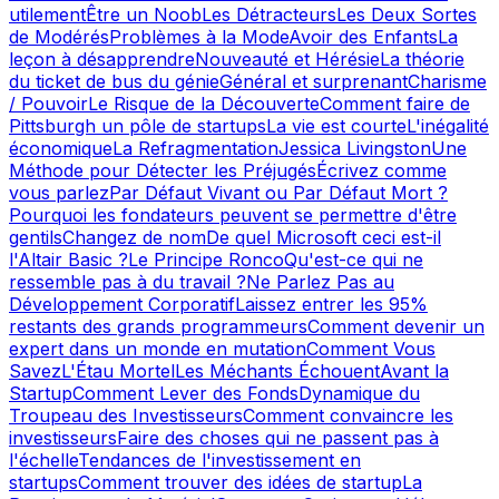
utilement
Être un Noob
Les Détracteurs
Les Deux Sortes
de Modérés
Problèmes à la Mode
Avoir des Enfants
La
leçon à désapprendre
Nouveauté et Hérésie
La théorie
du ticket de bus du génie
Général et surprenant
Charisme
/ Pouvoir
Le Risque de la Découverte
Comment faire de
Pittsburgh un pôle de startups
La vie est courte
L'inégalité
économique
La Refragmentation
Jessica Livingston
Une
Méthode pour Détecter les Préjugés
Écrivez comme
vous parlez
Par Défaut Vivant ou Par Défaut Mort ?
Pourquoi les fondateurs peuvent se permettre d'être
gentils
Changez de nom
De quel Microsoft ceci est-il
l'Altair Basic ?
Le Principe Ronco
Qu'est-ce qui ne
ressemble pas à du travail ?
Ne Parlez Pas au
Développement Corporatif
Laissez entrer les 95%
restants des grands programmeurs
Comment devenir un
expert dans un monde en mutation
Comment Vous
Savez
L'Étau Mortel
Les Méchants Échouent
Avant la
Startup
Comment Lever des Fonds
Dynamique du
Troupeau des Investisseurs
Comment convaincre les
investisseurs
Faire des choses qui ne passent pas à
l'échelle
Tendances de l'investissement en
startups
Comment trouver des idées de startup
La