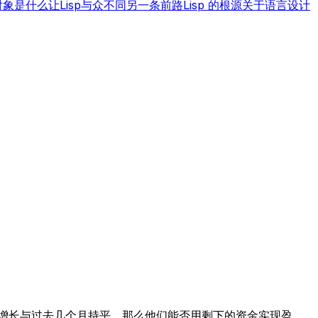
对象
是什么让Lisp与众不同
另一条前路
Lisp 的根源
关于语言设计
增长与过去几个月持平，那么他们能否用剩下的资金实现盈