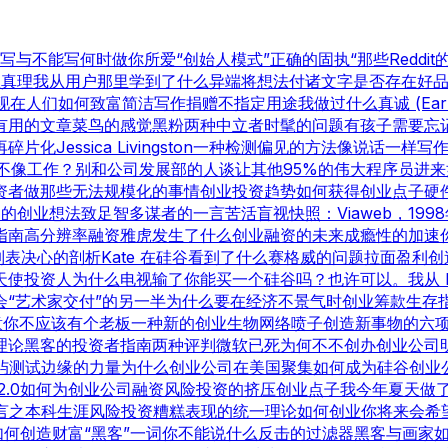
写与不能写
何时做你所爱
“创始人模式”
正确的固执
“那些Reddi
星真理
我从用户那里学到了什么
异端
将想法付诸文字
是否存在好
现在人们如何致富
简洁写作
捐赠不指定用途
我做过什么
真诚 (Ear
有用的文章
菜鸟的感觉
黑粉
两种中立者
时髦的问题
有孩子
需要忘
再碎片化
Jessica Livingston
一种检测偏见的方法
像说话一样写
不像工作？
别和公司发展部的人谈
让其他95%的伟大程序员进来
资者
做那些无法规模化的事情
创业投资趋势
如何获得创业点子
硬
勃的创业想法
致足智多谋者的一言
苦活盲视
快照：Viaweb，199
指南
高分辨率融资
雅虎发生了什么
创业融资的未来
成瘾性的加速
列表
决心的剖析
Kate 在硅谷看到了什么
赛格威的问题
拉面盈利
创
天使投资人
为什么电视输了
你能买一个硅谷吗？也许可以。
我从 
会
“艺术家交付”的另一半
为什么要在经济不景气时创业
筹款生存
意
你不应该有个老板
一种新的创业生物
网络喷子
创造新事物的六
理论
黑客的投资者指南
两种评判
微软已死
为何不不创办创业公司
屿测试
边缘的力量
为什么创业公司在美国聚集
如何成为硅谷
创业
2.0
如何为创业公司融资
风险投资的挤压
创业点子
我今年夏天做
言之
本科生涯
风险投资糟糕表现的统一理论
如何创业
你将来会希
如何创造财富
“黑客”一词
你不能说什么
反击的过滤器
黑客与画家
如