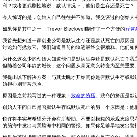
利？或者更戏剧性地说，默认情况下，他们是生存还是死亡？
令人惊讶的是，创始人自己往往并不知道。我交谈过的创始人
如果你是其中之一，Trevor Blackwell制作了一个方便的
计算
我首先想知道一家创业公司是默认生存还是默认死亡的原因是
讨论如何拯救它。我们知道目前的轨迹最终会很糟糕。他们如
为什么这么少的创始人知道他们是默认生存还是默认死亡？我
但随着公司年龄的增长，这个问题从毫无意义转变为至关重要
我提出以下解决方案：与其太晚才开始问你是否默认生存或默
始担心则非常危险。
原因是之前我写过的一种现象：
致命的挤压
。致命的挤压是默
创始人不问自己是否默认生存或默认死亡的另一个原因是：他
也许将事实与希望分开会有所帮助。不要以模糊的乐观态度思
的脑海中发出与我脑海中相同的警报。如果你足够早地发出警
如果你可以指望投资者拯救你，那么默认死亡是安全的。通常