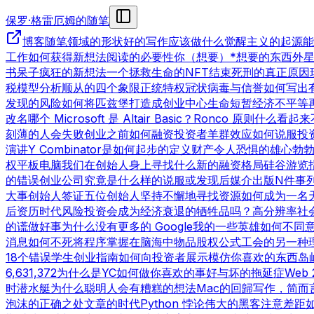
保罗·格雷厄姆的随笔
博客
随笔领域的形状
好的写作
应该做什么
觉醒主义的起源
能
工作
如何获得新想法
阅读的必要性
你（想要）*想要的东西
外
书呆子
疯狂的新想法
一个拯救生命的NFT
结束死刑的真正原因
税模型分析
顺从的四个象限
正统特权
冠状病毒与信誉
如何写出
发现的风险
如何将匹兹堡打造成创业中心
生命短暂
经济不平等
改名
哪个 Microsoft 是 Altair Basic？
Ronco 原则
什么看起来
刻薄的人会失败
创业之前
如何融资
投资者羊群效应
如何说服投
演讲
Y Combinator是如何起步的
定义财产
令人恐惧的雄心勃
权
平板电脑
我们在创始人身上寻找什么
新的融资格局
硅谷游览
的错误
创业公司究竟是什么样的
说服或发现
后媒介出版
N件事
大事
创始人签证
五位创始人
坚持不懈地寻找资源
如何成为一名
后资历时代
风险投资会成为经济衰退的牺牲品吗？
高分辨率社
的谎
做好事
为什么没有更多的 Google
我的一些英雄
如何不同
消息
如何不死
将程序掌握在脑海中
物品
股权公式
工会的另一种
18个错误
学生创业指南
如何向投资者展示
模仿你喜欢的东西
岛
6,631,372
为什么是YC
如何做你喜欢的事
好与坏的拖延症
Web 
时
潜水艇
为什么聪明人会有糟糕的想法
Mac的回歸
写作，简而
泡沫的正确之处
文章的时代
Python 悖论
伟大的黑客
注意差距