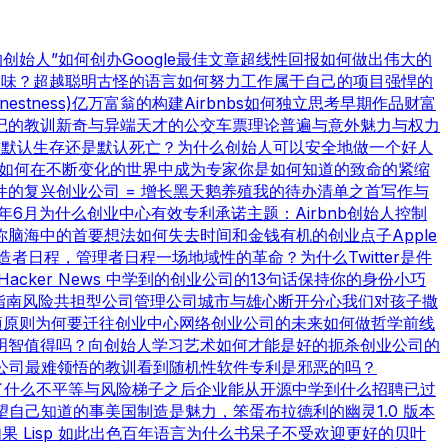
t的创始人”
如何创办Google
最佳文章
超线性回报
如何做出伟大的
品味？
超越聪明
古怪的语言
如何努力工作
属于自己的项目
强悍的
nestness)
亿万富翁的构建
Airbnbs
如何独立思考
早期作品
财富
记的教训
新奇与异端
天才的公交车票理论
普遍与意外
魅力与权力
作
默认生存还是默认死亡？
为什么创始人可以安全地做一个好人
如何在不断变化的世界中成为专家
你是如何知道的
致命的紧缩
件的复兴
创业公司 = 增长
黑天鹅养殖
我的待办清单之首
写作与
8年6月
为什么创业中心有效
专利承诺
主题：Airbnb
创始人控制
你脑海中的首要想法
如何失去时间和金钱
有机的创业点子
Apple
造者日程，管理者日程
一场地域性的革命？
为什么Twitter是件
Hacker News 中学到的
创业公司的13句话
保持你的身份小巧
指南
风险共担型公司管理公司
城市与雄心
断开分心
我们对孩子撒
项原则
为何要迁往创业中心
网络创业公司的未来
如何做哲学
前线
明智值得吗？
向创始人学习
艺术如何才能是好的
扼杀创业公司的
公司最难领悟的教训
看到随机性
软件专利是邪恶的吗？
了什么
不平等与风险
梯子之后
企业能从开源中学到什么
招聘已过
望自己知道的事
美国制造
是魅力，笨蛋
布拉德利的幽灵
1.0 版本
果 Lisp 如此出色
百年语言
为什么书呆子不受欢迎
更好的贝叶