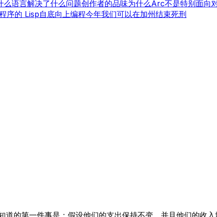
什么语言解决了什么问题
创作者的品味
为什么Arc不是特别面向
程序的 Lisp
自底向上编程
今年我们可以在加州结束死刑
想知道的第一件事是：假设他们的支出保持不变，并且他们的收入