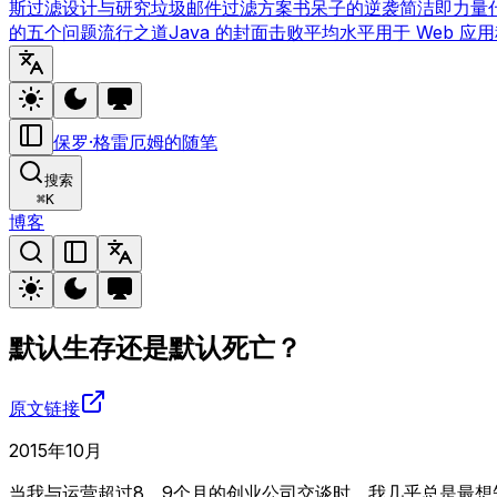
斯过滤
设计与研究
垃圾邮件过滤方案
书呆子的逆袭
简洁即力量
的五个问题
流行之道
Java 的封面
击败平均水平
用于 Web 应用
保罗·格雷厄姆的随笔
搜索
⌘
K
博客
默认生存还是默认死亡？
原文链接
2015年10月
当我与运营超过8、9个月的创业公司交谈时，我几乎总是最