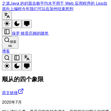
之道
Java 的封面
击败平均水平
用于 Web 应用程序的 Lisp
自
底向上编程
今年我们可以在加州结束死刑
保罗·格雷厄姆的随笔
搜索
⌘
K
博客
顺从的四个象限
原文链接
2020年7月