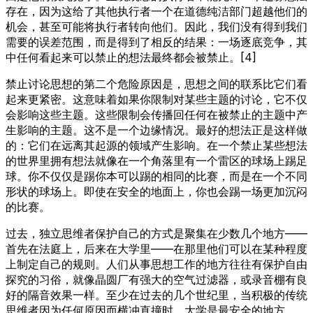
存在，因为这给了其他执行者一个在道德纯洁部门超越他们的
机会，甚至可能将执行者转向他们。因此，我们没有得到我们
需要的误差范围，而是得到了相反的结果：一场逐底竞争，其
中任何看起来可以禁止的想法最终都会被禁止。[4]
禁止讨论思想的第二个危险原因是，思想之间的联系比它们看
起来更紧密。这意味着如果你限制对某些主题的讨论，它不仅
会影响这些主题。这些限制会传播回任何在被禁止的主题中产
生影响的主题。这不是一个边缘情况。最好的想法正是这样做
的：它们在远离其起源的领域产生影响。在一个禁止某些想法
的世界里拥有想法就像在一个角落里有一个雷区的球场上踢足
球。你不仅仅是踢你本可以踢的相同的比赛，而是在一个不同
形状的球场上。即使在安全的地面上，你也会踢一场更加沉闷
的比赛。
过去，独立思维者保护自己的方式是聚集在少数几个地方——
首先在法庭上，后来在大学里——在那里他们可以在某种程度
上制定自己的规则。人们从事思想工作的地方往往有保护自由
探究的习俗，就像晶圆厂有强大的空气过滤器，或录音棚有良
好的隔音效果一样。至少在过去的几个世纪里，当积极的传统
思维者因为任何原因而横冲直撞时，大学是最安全的地方。