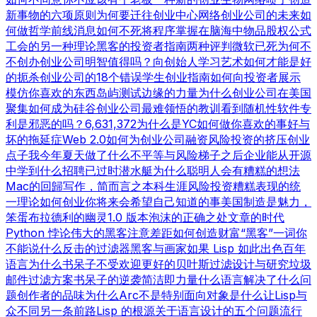
新事物的六项原则
为何要迁往创业中心
网络创业公司的未来
如
何做哲学
前线消息
如何不死
将程序掌握在脑海中
物品
股权公式
工会的另一种理论
黑客的投资者指南
两种评判
微软已死
为何不
不创办创业公司
明智值得吗？
向创始人学习
艺术如何才能是好
的
扼杀创业公司的18个错误
学生创业指南
如何向投资者展示
模仿你喜欢的东西
岛屿测试
边缘的力量
为什么创业公司在美国
聚集
如何成为硅谷
创业公司最难领悟的教训
看到随机性
软件专
利是邪恶的吗？
6,631,372
为什么是YC
如何做你喜欢的事
好与
坏的拖延症
Web 2.0
如何为创业公司融资
风险投资的挤压
创业
点子
我今年夏天做了什么
不平等与风险
梯子之后
企业能从开源
中学到什么
招聘已过时
潜水艇
为什么聪明人会有糟糕的想法
Mac的回歸
写作，简而言之
本科生涯
风险投资糟糕表现的统
一理论
如何创业
你将来会希望自己知道的事
美国制造
是魅力，
笨蛋
布拉德利的幽灵
1.0 版本
泡沫的正确之处
文章的时代
Python 悖论
伟大的黑客
注意差距
如何创造财富
“黑客”一词
你
不能说什么
反击的过滤器
黑客与画家
如果 Lisp 如此出色
百年
语言
为什么书呆子不受欢迎
更好的贝叶斯过滤
设计与研究
垃圾
邮件过滤方案
书呆子的逆袭
简洁即力量
什么语言解决了什么问
题
创作者的品味
为什么Arc不是特别面向对象
是什么让Lisp与
众不同
另一条前路
Lisp 的根源
关于语言设计的五个问题
流行