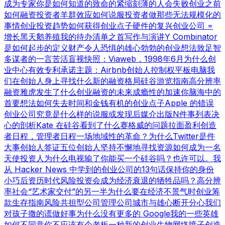
成为专家
你是如何知道的
致命的紧缩
刻薄的人会失败
创业之前
如何融资
投资者羊群效应
如何说服投资者
做那些无法规模化的
事情
创业投资趋势
如何获得创业点子
硬件的复兴
创业公司 =
增长
黑天鹅养殖
我的待办清单之首
写作与演讲
Y Combinator
是如何起步的
定义财产
令人恐惧的雄心勃勃的创业想法
致足智
多谋者的一言
苦活盲视
快照：Viaweb，1998年6月
为什么创
业中心有效
专利承诺
主题：Airbnb
创始人控制权
平板电脑
我
们在创始人身上寻找什么
新的融资格局
硅谷游览指南
高分辨率
融资
雅虎发生了什么
创业融资的未来
成瘾性的加速
你脑海中的
首要想法
如何失去时间和金钱
有机的创业点子
Apple 的错误
创业公司究竟是什么样的
说服或发现
后媒介出版
N件事列表
决
心的剖析
Kate 在硅谷看到了什么
赛格威的问题
拉面盈利
创造
者日程，管理者日程
一场地域性的革命？
为什么Twitter是件
大事
创始人签证
五位创始人
坚持不懈地寻找资源
如何成为一名
天使投资人
为什么电视输了
你能买一个硅谷吗？也许可以。
我
从 Hacker News 中学到的
创业公司的13句话
保持你的身份
小巧
后资历时代
风险投资会成为经济衰退的牺牲品吗？
高分辨
率社会
“艺术家交付”的另一半
为什么要在经济不景气时创业
筹
款生存指南
风险共担型公司管理公司
城市与雄心
断开分心
我们
对孩子撒的谎
做好事
为什么没有更多的 Google
我的一些英雄
如何不同意
你不应该有个老板
一种新的创业生物
网络喷子
创造