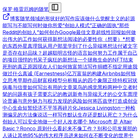
保罗·格雷厄姆的随笔
博客
随笔领域的形状
好的写作
应该做什么
觉醒主义的起源
能写与不能写
何时做你所爱
“创始人模式”
正确的固执
“那些
Reddit的创始人”
如何创办Google
最佳文章
超线性回报
如何做
出伟大的工作
如何获得新想法
阅读的必要性
你（想要）*想要
的东西
外星真理
我从用户那里学到了什么
异端
将想法付诸文字
是否存在好品味？
超越聪明
古怪的语言
如何努力工作
属于自己
的项目
强悍的书呆子
疯狂的新想法
一个拯救生命的NFT
结束
死刑的真正原因
现在人们如何致富
简洁写作
捐赠不指定用途
我
做过什么
真诚 (Earnestness)
亿万富翁的构建
Airbnbs
如何独
立思考
早期作品
财富税模型分析
顺从的四个象限
正统特权
冠状
病毒与信誉
如何写出有用的文章
菜鸟的感觉
黑粉
两种中立者
时
髦的问题
有孩子
需要忘记的教训
新奇与异端
天才的公交车票理
论
普遍与意外
魅力与权力
发现的风险
如何将匹兹堡打造成创业
中心
生命短暂
经济不平等
再碎片化
Jessica Livingston
一种检
测偏见的方法
像说话一样写作
默认生存还是默认死亡？
为什么
创始人可以安全地做一个好人
改名
哪个 Microsoft 是 Altair
Basic？
Ronco 原则
什么看起来不像工作？
别和公司发展部的
人谈
让其他95%的伟大程序员进来
如何在不断变化的世界中