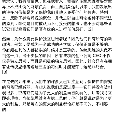
我承认，我有所偏见，但在我看来，积极的传统思维者要对世
界上不成比例的麻烦负责，而且自启蒙运动以来，我们发展出
的许多习俗都是为了保护我们其他人免受他们的侵害。特别
是，废除了异端邪说的概念，并代之以自由辩论各种不同想法
的原则，即使是目前被认为不可接受的想法，也不会对那些尝
试它们以查看它们是否有效的人进行任何惩罚。[2]
然而，为什么需要保护独立思维者呢？因为他们拥有所有的新
想法。例如，要成为一名成功的科学家，仅仅正确是不够的。
你必须在其他人都错误的时候才是正确的。传统思维的人做不
到这一点。出于类似的原因，所有成功的创业公司 CEO 不仅
仅是独立思考，而且是积极的独立思考。因此，社会只有在拥
有让传统思维者退避三舍的习俗时才能繁荣，这绝非巧合。
[3]
在过去的几年里，我们中的许多人已经注意到，保护自由探究
的习俗已经减弱。有些人说我们反应过度——它们并没有被削
弱很多，或者它们是为了更大的利益而被削弱的。后者我将立
即处理掉。当传统思维者占据上风时，他们总是说这是为了更
大的利益。只是每次的更大的利益都恰好是不同的、不相容
的。