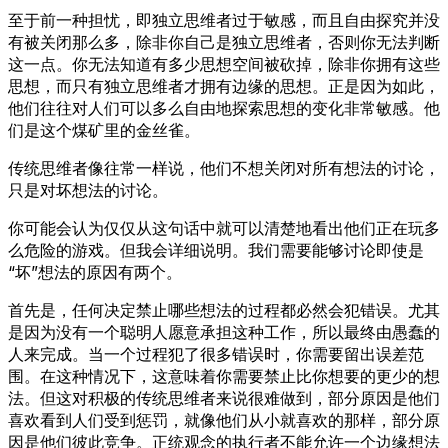
至于前一种担忧，即独立思维者过于敏感，而且自由探究并没
有被关闭那么多，除非你自己是独立思维者，否则你无法判断
这一点。你无法知道有多少思想空间被砍掉，除非你拥有这些
思想，而只有独立思维者才拥有边缘的思想。正是因为如此，
他们往往对人们可以多么自由地探索思想的变化非常敏感。他
们是这个煤矿里的金丝雀。
传统思维者像往常一样说，他们不想关闭对所有想法的讨论，
只是对坏想法的讨论。
你可能会认为仅仅从这句话中就可以清楚地看出他们正在玩多
么危险的游戏。但我会详细说明。我们需要能够讨论即使是
“坏”想法的原因有两个。
首先是，任何决定禁止哪些想法的过程都必然会犯错误。尤其
是因为没有一个聪明人愿意承担这种工作，所以最终由愚蠢的
人来完成。当一个过程犯了很多错误时，你需要留出误差范
围。在这种情况下，这意味着你需要禁止比你想要的更少的想
法。但这对积极的传统思维者来说很难做到，部分原因是他们
喜欢看到人们受到惩罚，就像他们从小就喜欢的那样，部分原
因是他们彼此竞争。正统观念的执行者不能允许一个边缘想法