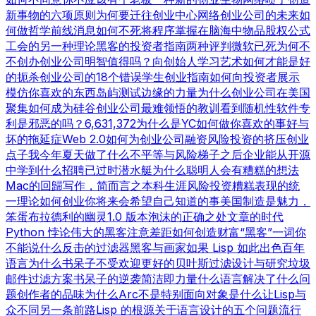
新事物的六项原则
为何要迁往创业中心
网络创业公司的未来
如
何做哲学
前线消息
如何不死
将程序掌握在脑海中
物品
股权公式
工会的另一种理论
黑客的投资者指南
两种评判
微软已死
为何不
不创办创业公司
明智值得吗？
向创始人学习
艺术如何才能是好
的
扼杀创业公司的18个错误
学生创业指南
如何向投资者展示
模仿你喜欢的东西
岛屿测试
边缘的力量
为什么创业公司在美国
聚集
如何成为硅谷
创业公司最难领悟的教训
看到随机性
软件专
利是邪恶的吗？
6,631,372
为什么是YC
如何做你喜欢的事
好与
坏的拖延症
Web 2.0
如何为创业公司融资
风险投资的挤压
创业
点子
我今年夏天做了什么
不平等与风险
梯子之后
企业能从开源
中学到什么
招聘已过时
潜水艇
为什么聪明人会有糟糕的想法
Mac的回歸
写作，简而言之
本科生涯
风险投资糟糕表现的统
一理论
如何创业
你将来会希望自己知道的事
美国制造
是魅力，
笨蛋
布拉德利的幽灵
1.0 版本
泡沫的正确之处
文章的时代
Python 悖论
伟大的黑客
注意差距
如何创造财富
“黑客”一词
你
不能说什么
反击的过滤器
黑客与画家
如果 Lisp 如此出色
百年
语言
为什么书呆子不受欢迎
更好的贝叶斯过滤
设计与研究
垃圾
邮件过滤方案
书呆子的逆袭
简洁即力量
什么语言解决了什么问
题
创作者的品味
为什么Arc不是特别面向对象
是什么让Lisp与
众不同
另一条前路
Lisp 的根源
关于语言设计的五个问题
流行