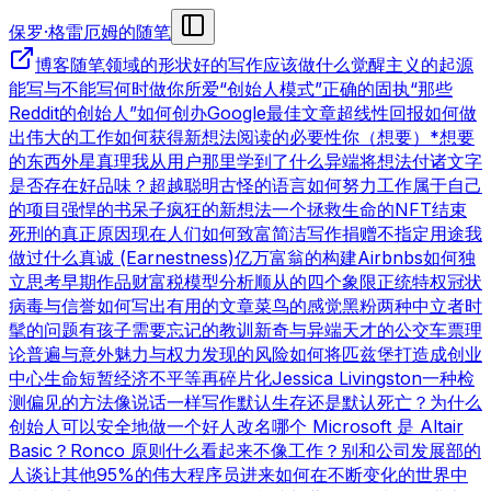
保罗·格雷厄姆的随笔
博客
随笔领域的形状
好的写作
应该做什么
觉醒主义的起源
能写与不能写
何时做你所爱
“创始人模式”
正确的固执
“那些
Reddit的创始人”
如何创办Google
最佳文章
超线性回报
如何做
出伟大的工作
如何获得新想法
阅读的必要性
你（想要）*想要
的东西
外星真理
我从用户那里学到了什么
异端
将想法付诸文字
是否存在好品味？
超越聪明
古怪的语言
如何努力工作
属于自己
的项目
强悍的书呆子
疯狂的新想法
一个拯救生命的NFT
结束
死刑的真正原因
现在人们如何致富
简洁写作
捐赠不指定用途
我
做过什么
真诚 (Earnestness)
亿万富翁的构建
Airbnbs
如何独
立思考
早期作品
财富税模型分析
顺从的四个象限
正统特权
冠状
病毒与信誉
如何写出有用的文章
菜鸟的感觉
黑粉
两种中立者
时
髦的问题
有孩子
需要忘记的教训
新奇与异端
天才的公交车票理
论
普遍与意外
魅力与权力
发现的风险
如何将匹兹堡打造成创业
中心
生命短暂
经济不平等
再碎片化
Jessica Livingston
一种检
测偏见的方法
像说话一样写作
默认生存还是默认死亡？
为什么
创始人可以安全地做一个好人
改名
哪个 Microsoft 是 Altair
Basic？
Ronco 原则
什么看起来不像工作？
别和公司发展部的
人谈
让其他95%的伟大程序员进来
如何在不断变化的世界中