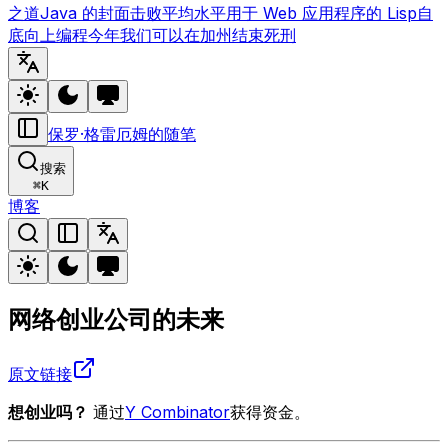
之道
Java 的封面
击败平均水平
用于 Web 应用程序的 Lisp
自
底向上编程
今年我们可以在加州结束死刑
保罗·格雷厄姆的随笔
搜索
⌘
K
博客
网络创业公司的未来
原文链接
想创业吗？
通过
Y Combinator
获得资金。