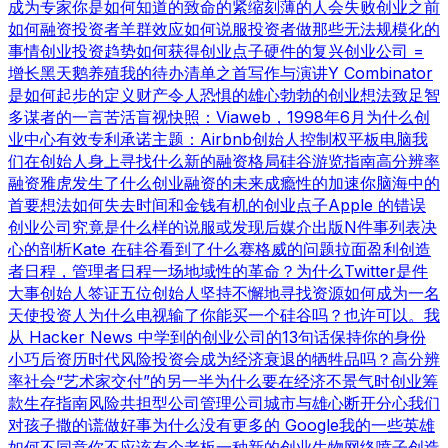
成为专家
你是如何知道的
致命的紧缩
刻薄的人会失败
创业之前
如何融资
投资者羊群效应
如何说服投资者
做那些无法规模化的
事情
创业投资趋势
如何获得创业点子
硬件的复兴
创业公司 =
增长
黑天鹅养殖
我的待办清单之首
写作与演讲
Y Combinator
是如何起步的
定义财产
令人恐惧的雄心勃勃的创业想法
致足智
多谋者的一言
苦活盲视
快照：Viaweb，1998年6月
为什么创
业中心有效
专利承诺
主题：Airbnb
创始人控制权
平板电脑
我
们在创始人身上寻找什么
新的融资格局
硅谷游览指南
高分辨率
融资
雅虎发生了什么
创业融资的未来
成瘾性的加速
你脑海中的
首要想法
如何失去时间和金钱
有机的创业点子
Apple 的错误
创业公司究竟是什么样的
说服或发现
后媒介出版
N件事列表
决
心的剖析
Kate 在硅谷看到了什么
赛格威的问题
拉面盈利
创造
者日程，管理者日程
一场地域性的革命？
为什么Twitter是件
大事
创始人签证
五位创始人
坚持不懈地寻找资源
如何成为一名
天使投资人
为什么电视输了
你能买一个硅谷吗？也许可以。
我
从 Hacker News 中学到的
创业公司的13句话
保持你的身份
小巧
后资历时代
风险投资会成为经济衰退的牺牲品吗？
高分辨
率社会
“艺术家交付”的另一半
为什么要在经济不景气时创业
筹
款生存指南
风险共担型公司管理公司
城市与雄心
断开分心
我们
对孩子撒的谎
做好事
为什么没有更多的 Google
我的一些英雄
如何不同意
你不应该有个老板
一种新的创业生物
网络喷子
创造