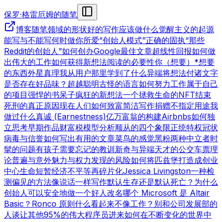
保罗·格雷厄姆的随笔
博客
随笔领域的形状
好的写作
应该做什么
觉醒主义的起源
能写与不能写
何时做你所爱
“创始人模式”
正确的固执
“那些
Reddit的创始人”
如何创办Google
最佳文章
超线性回报
如何做
出伟大的工作
如何获得新想法
阅读的必要性
你（想要）*想要
的东西
外星真理
我从用户那里学到了什么
异端
将想法付诸文字
是否存在好品味？
超越聪明
古怪的语言
如何努力工作
属于自己
的项目
强悍的书呆子
疯狂的新想法
一个拯救生命的NFT
结束
死刑的真正原因
现在人们如何致富
简洁写作
捐赠不指定用途
我
做过什么
真诚 (Earnestness)
亿万富翁的构建
Airbnbs
如何独
立思考
早期作品
财富税模型分析
顺从的四个象限
正统特权
冠状
病毒与信誉
如何写出有用的文章
菜鸟的感觉
黑粉
两种中立者
时
髦的问题
有孩子
需要忘记的教训
新奇与异端
天才的公交车票理
论
普遍与意外
魅力与权力
发现的风险
如何将匹兹堡打造成创业
中心
生命短暂
经济不平等
再碎片化
Jessica Livingston
一种检
测偏见的方法
像说话一样写作
默认生存还是默认死亡？
为什么
创始人可以安全地做一个好人
改名
哪个 Microsoft 是 Altair
Basic？
Ronco 原则
什么看起来不像工作？
别和公司发展部的
人谈
让其他95%的伟大程序员进来
如何在不断变化的世界中