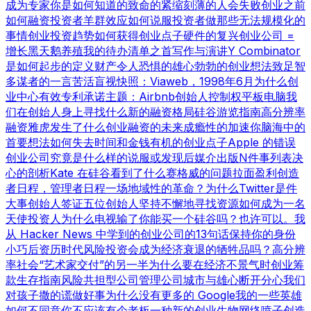
成为专家
你是如何知道的
致命的紧缩
刻薄的人会失败
创业之前
如何融资
投资者羊群效应
如何说服投资者
做那些无法规模化的
事情
创业投资趋势
如何获得创业点子
硬件的复兴
创业公司 =
增长
黑天鹅养殖
我的待办清单之首
写作与演讲
Y Combinator
是如何起步的
定义财产
令人恐惧的雄心勃勃的创业想法
致足智
多谋者的一言
苦活盲视
快照：Viaweb，1998年6月
为什么创
业中心有效
专利承诺
主题：Airbnb
创始人控制权
平板电脑
我
们在创始人身上寻找什么
新的融资格局
硅谷游览指南
高分辨率
融资
雅虎发生了什么
创业融资的未来
成瘾性的加速
你脑海中的
首要想法
如何失去时间和金钱
有机的创业点子
Apple 的错误
创业公司究竟是什么样的
说服或发现
后媒介出版
N件事列表
决
心的剖析
Kate 在硅谷看到了什么
赛格威的问题
拉面盈利
创造
者日程，管理者日程
一场地域性的革命？
为什么Twitter是件
大事
创始人签证
五位创始人
坚持不懈地寻找资源
如何成为一名
天使投资人
为什么电视输了
你能买一个硅谷吗？也许可以。
我
从 Hacker News 中学到的
创业公司的13句话
保持你的身份
小巧
后资历时代
风险投资会成为经济衰退的牺牲品吗？
高分辨
率社会
“艺术家交付”的另一半
为什么要在经济不景气时创业
筹
款生存指南
风险共担型公司管理公司
城市与雄心
断开分心
我们
对孩子撒的谎
做好事
为什么没有更多的 Google
我的一些英雄
如何不同意
你不应该有个老板
一种新的创业生物
网络喷子
创造