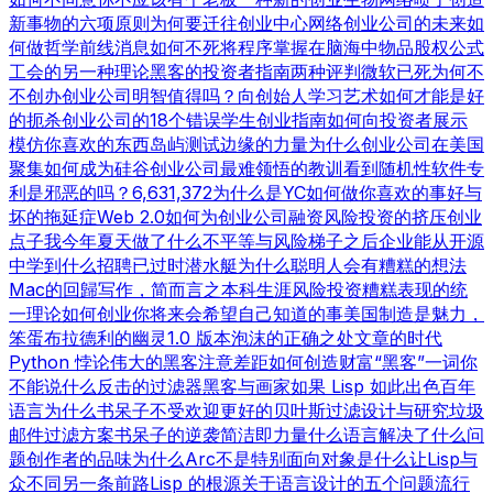
新事物的六项原则
为何要迁往创业中心
网络创业公司的未来
如
何做哲学
前线消息
如何不死
将程序掌握在脑海中
物品
股权公式
工会的另一种理论
黑客的投资者指南
两种评判
微软已死
为何不
不创办创业公司
明智值得吗？
向创始人学习
艺术如何才能是好
的
扼杀创业公司的18个错误
学生创业指南
如何向投资者展示
模仿你喜欢的东西
岛屿测试
边缘的力量
为什么创业公司在美国
聚集
如何成为硅谷
创业公司最难领悟的教训
看到随机性
软件专
利是邪恶的吗？
6,631,372
为什么是YC
如何做你喜欢的事
好与
坏的拖延症
Web 2.0
如何为创业公司融资
风险投资的挤压
创业
点子
我今年夏天做了什么
不平等与风险
梯子之后
企业能从开源
中学到什么
招聘已过时
潜水艇
为什么聪明人会有糟糕的想法
Mac的回歸
写作，简而言之
本科生涯
风险投资糟糕表现的统
一理论
如何创业
你将来会希望自己知道的事
美国制造
是魅力，
笨蛋
布拉德利的幽灵
1.0 版本
泡沫的正确之处
文章的时代
Python 悖论
伟大的黑客
注意差距
如何创造财富
“黑客”一词
你
不能说什么
反击的过滤器
黑客与画家
如果 Lisp 如此出色
百年
语言
为什么书呆子不受欢迎
更好的贝叶斯过滤
设计与研究
垃圾
邮件过滤方案
书呆子的逆袭
简洁即力量
什么语言解决了什么问
题
创作者的品味
为什么Arc不是特别面向对象
是什么让Lisp与
众不同
另一条前路
Lisp 的根源
关于语言设计的五个问题
流行