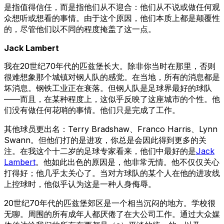
是指值得信任，而是指他们从不迎合：他们从不说或做任何观
众想听或想看的事情。由于这个原因，他们本质上都是颠覆性
的，尽管他们以不同的程度掩盖了这一点。
Jack Lambert
我在20世纪70年代的匹兹堡长大。除非你当时在那里，否则
很难想象那个城镇对钢人队的感觉。在当地，所有的消息都是
坏消息。钢铁工业正在衰落。但钢人队是足球界最好的球队
——而且，在某种程度上，这似乎反映了这座城市的个性。他
们没有做任何花哨的事情。他们只是完成了工作。
其他球员更出名：Terry Bradshaw、Franco Harris、Lynn
Swann。但他们打的是进攻，你总是会因此得到更多的关
注。在我这个十二岁的足球专家看来，他们中最好的是
Jack
Lambert
。他如此出色的原因是，他非常无情。他不仅仅关心
打得好；他几乎太关心了。当对方球队的某个人在他的进攻线
上控球时，他似乎认为这是一种人身侮辱。
20世纪70年代的匹兹堡郊区是一个相当沉闷的地方。学校很
无聊。周围的所有成年人都厌倦了在大公司工作。通过大众媒