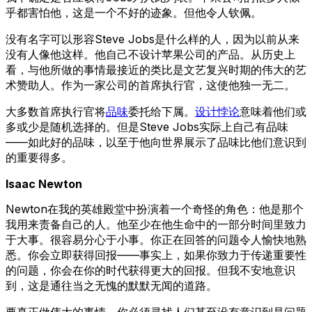
乎都害怕他，这是一个不好的迹象。但他令人钦佩。
没有名字可以形容Steve Jobs是什么样的人，因为以前从来
没有人像他这样。他自己不设计苹果公司的产品。从历史上
看，与他所做的事情最接近的类比是文艺复兴时期的伟大的艺
术赞助人。作为一家公司的首席执行官，这使他独一无二。
大多数首席执行官将
品味
委托给下属。
设计悖论
意味着他们或
多或少是随机选择的。但是Steve Jobs实际上自己有品味
——如此好的品味，以至于他向世界展示了品味比他们意识到
的重要得多。
Isaac Newton
Newton在我的英雄殿堂中扮演着一个奇怪的角色：他是那个
我用来责备自己的人。他至少在他生命中的一部分时间里致力
于大事。很容易分心于小事。你正在回答的问题令人愉快地熟
悉。你会立即获得回报——事实上，如果你致力于传递重要性
的问题，你会在你的时代获得更大的回报。但我不安地意识
到，这是通往当之无愧的默默无闻的道路。
要真正做伟大的事情，你必须寻找人们甚至没有意识到是问题