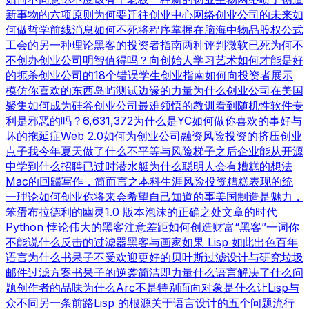
新事物的六项原则
为何要迁往创业中心
网络创业公司的未来
如
何做哲学
前线消息
如何不死
将程序掌握在脑海中
物品
股权公式
工会的另一种理论
黑客的投资者指南
两种评判
微软已死
为何不
不创办创业公司
明智值得吗？
向创始人学习
艺术如何才能是好
的
扼杀创业公司的18个错误
学生创业指南
如何向投资者展示
模仿你喜欢的东西
岛屿测试
边缘的力量
为什么创业公司在美国
聚集
如何成为硅谷
创业公司最难领悟的教训
看到随机性
软件专
利是邪恶的吗？
6,631,372
为什么是YC
如何做你喜欢的事
好与
坏的拖延症
Web 2.0
如何为创业公司融资
风险投资的挤压
创业
点子
我今年夏天做了什么
不平等与风险
梯子之后
企业能从开源
中学到什么
招聘已过时
潜水艇
为什么聪明人会有糟糕的想法
Mac的回歸
写作，简而言之
本科生涯
风险投资糟糕表现的统
一理论
如何创业
你将来会希望自己知道的事
美国制造
是魅力，
笨蛋
布拉德利的幽灵
1.0 版本
泡沫的正确之处
文章的时代
Python 悖论
伟大的黑客
注意差距
如何创造财富
“黑客”一词
你
不能说什么
反击的过滤器
黑客与画家
如果 Lisp 如此出色
百年
语言
为什么书呆子不受欢迎
更好的贝叶斯过滤
设计与研究
垃圾
邮件过滤方案
书呆子的逆袭
简洁即力量
什么语言解决了什么问
题
创作者的品味
为什么Arc不是特别面向对象
是什么让Lisp与
众不同
另一条前路
Lisp 的根源
关于语言设计的五个问题
流行