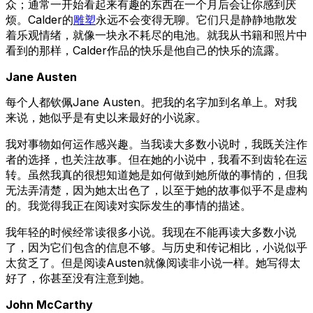
众；通常一开始看起来有趣的东西在一个月后会让你感到厌
烦。Calder的
雕塑
永远不会变得无聊。它们只是静静地散发
着乐观情绪，就像一块永不耗尽的电池。就我从书籍和照片中
看到的那样，Calder作品的快乐是他自己的快乐的流露。
Jane Austen
每个人都钦佩Jane Austen。把我的名字加到名单上。对我
来说，她似乎是有史以来最好的小说家。
我对事物如何运作感兴趣。当我读大多数小说时，我既关注作
者的选择，也关注故事。但在她的小说中，我看不到齿轮在运
转。虽然我真的很想知道她是如何做到她所做的事情的，但我
无法弄清楚，因为她太出色了，以至于她的故事似乎不是虚构
的。我觉得我正在阅读对实际发生的事情的描述。
我年轻的时候经常读很多小说。我现在不能再读大多数小说
了，因为它们包含的信息不够。与历史和传记相比，小说似乎
太贫乏了。但是阅读Austen就像阅读非小说一样。她写得太
好了，你甚至没有注意到她。
John McCarthy