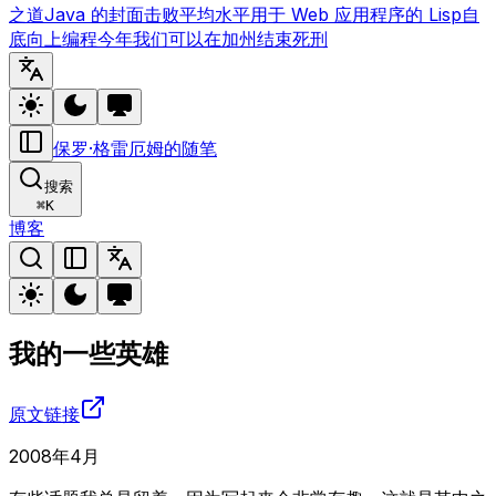
之道
Java 的封面
击败平均水平
用于 Web 应用程序的 Lisp
自
底向上编程
今年我们可以在加州结束死刑
保罗·格雷厄姆的随笔
搜索
⌘
K
博客
我的一些英雄
原文链接
2008年4月