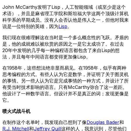
John McCarthy发明了Lisp，人工智能领域（或至少是这个
术语），并且是麻省理工学院和斯坦福大学这两个顶级计算机
科学系的早期成员。没有人会否认他是伟人之一，但他对我来
说是一位特别的英雄，因为
Lisp
。
我们现在很难理解这在当时是一个多么概念性的飞跃。矛盾的
是，他的成就难以被欣赏的原因之一是它太成功了。在过去
20年中发明的几乎每一种编程语言都包含了来自Lisp的想
法，并且每年中间语言都变得更加像Lisp。
在1958年，这些想法绝非显而易见。在1958年，似乎有两种
思考编程的方式。有些人认为它是数学，并证明了关于图灵机
的事情。另一些人认为它是完成事情的一种方式，并设计了所
有受当时技术影响的语言。只有McCarthy弥合了这一差距。
他设计了一种数学语言。但设计并不是真正的词；发现更像是
它。
喷火式战斗机
在制作这个名单时，我发现自己想到了像
Douglas Bader
和
R.J. Mitchell
和
Jeffrey Quill
这样的人，我意识到，尽管他们