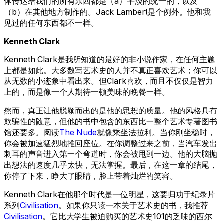
体传达给我们的所有东西都是（a）平淡的统一的，以及
（b）在其他地方制作的。Jack Lambert是个例外。他和我
见过的任何东西都不一样。
Kenneth Clark
Kenneth Clark是我所知道的最好的非小说作家，在任何主题
上都是如此。大多数写艺术史的人并不真正喜欢艺术；你可以
从无数的小迹象中看出来。但Clark喜欢，而且不仅仅是智力
上的，而是像一个人期待一顿美味的晚餐一样。
然而，真正让他脱颖而出的是他的思想的质量。他的风格具有
欺骗性的随意，但他的书中包含的东西比一整个艺术专著图书
馆还要多。阅读
The Nude
就像乘坐法拉利。当你刚坐稳时，
你会被加速猛烈地推回座位。在你调整过来之前，当汽车发出
刺耳的声音进入第一个弯道时，你会被甩到一边。他的大脑抛
出想法的速度几乎太快，无法掌握。最后，在这一章的结尾，
你停了下来，睁大了眼睛，脸上带着灿烂的笑容。
Kenneth Clark在他那个时代是一位明星，这要归功于纪录片
系列
Civilisation
。如果你只读一本关于艺术史的书，我推荐
Civilisation
。它比大学生被迫购买的艺术史101的乏味的西尔