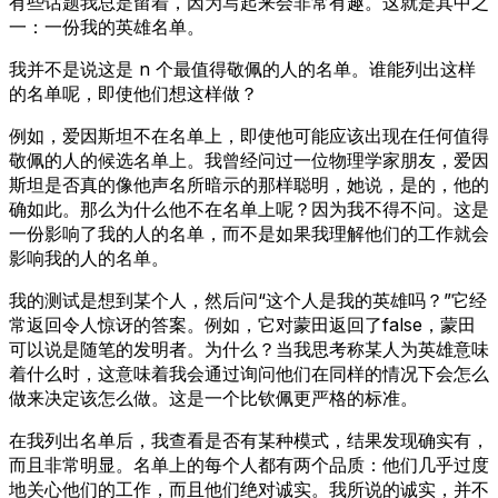
有些话题我总是留着，因为写起来会非常有趣。这就是其中之
一：一份我的英雄名单。
我并不是说这是
n
个最值得敬佩的人的名单。谁能列出这样
的名单呢，即使他们想这样做？
例如，爱因斯坦不在名单上，即使他可能应该出现在任何值得
敬佩的人的候选名单上。我曾经问过一位物理学家朋友，爱因
斯坦是否真的像他声名所暗示的那样聪明，她说，是的，他的
确如此。那么为什么他不在名单上呢？因为我不得不问。这是
一份影响了我的人的名单，而不是如果我理解他们的工作就会
影响我的人的名单。
我的测试是想到某个人，然后问“这个人是我的英雄吗？”它经
常返回令人惊讶的答案。例如，它对蒙田返回了false，蒙田
可以说是随笔的发明者。为什么？当我思考称某人为英雄意味
着什么时，这意味着我会通过询问他们在同样的情况下会怎么
做来决定该怎么做。这是一个比钦佩更严格的标准。
在我列出名单后，我查看是否有某种模式，结果发现确实有，
而且非常明显。名单上的每个人都有两个品质：他们几乎过度
地关心他们的工作，而且他们绝对诚实。我所说的诚实，并不