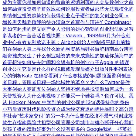
成为专家
你是如何知道的
致命的紧缩
刻薄的人会失败
创业之前
如何融资
投资者羊群效应
如何说服投资者
做那些无法规模化的
事情
创业投资趋势
如何获得创业点子
硬件的复兴
创业公司 =
增长
黑天鹅养殖
我的待办清单之首
写作与演讲
Y Combinator
是如何起步的
定义财产
令人恐惧的雄心勃勃的创业想法
致足智
多谋者的一言
苦活盲视
快照：Viaweb，1998年6月
为什么创
业中心有效
专利承诺
主题：Airbnb
创始人控制权
平板电脑
我
们在创始人身上寻找什么
新的融资格局
硅谷游览指南
高分辨率
融资
雅虎发生了什么
创业融资的未来
成瘾性的加速
你脑海中的
首要想法
如何失去时间和金钱
有机的创业点子
Apple 的错误
创业公司究竟是什么样的
说服或发现
后媒介出版
N件事列表
决
心的剖析
Kate 在硅谷看到了什么
赛格威的问题
拉面盈利
创造
者日程，管理者日程
一场地域性的革命？
为什么Twitter是件
大事
创始人签证
五位创始人
坚持不懈地寻找资源
如何成为一名
天使投资人
为什么电视输了
你能买一个硅谷吗？也许可以。
我
从 Hacker News 中学到的
创业公司的13句话
保持你的身份
小巧
后资历时代
风险投资会成为经济衰退的牺牲品吗？
高分辨
率社会
“艺术家交付”的另一半
为什么要在经济不景气时创业
筹
款生存指南
风险共担型公司管理公司
城市与雄心
断开分心
我们
对孩子撒的谎
做好事
为什么没有更多的 Google
我的一些英雄
如何不同意
你不应该有个老板
一种新的创业生物
网络喷子
创造