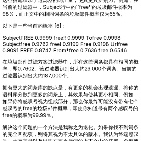
当前的过滤器中，Subject行中的``free''的垃圾邮件概率为
98％，而正文中的相同词条的垃圾邮件概率仅为65％。
以下是一些当前的概率 [6]：
Subject
FREE 0.9999 free!! 0.9999 To
free 0.9998
Subject
free 0.9782 free! 0.9199 Free 0.9198 Url
free
0.9091 FREE 0.8747 From*free 0.7636 free 0.6546
在垃圾邮件过滤方案过滤器中，所有这些词条都具有相同的概
率，即0.7602。该过滤器识别出大约23,000个词条。当前的
过滤器识别出大约187,000个。
拥有更大的词条库的缺点是，有更多的机会出现遗漏。将你的
语料库分散到更多的词条上，其效果与使其更小相同。例如，
如果你将感叹号视为组成部分，那么你最终可能没有带有七个
感叹号的free的垃圾邮件概率，即使你知道带有两个感叹号的
free的概率为99.99％。
解决这个问题的一个方法是我称之为退化。如果你找不到词条
的完全匹配项，则将其视为不太具体的版本。我认为终端感叹
号、大写字母以及出现在五个标记的上下文中的任何一个都使