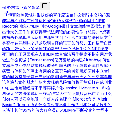
保罗·格雷厄姆的随笔
博客
随笔领域的形状
好的写作
应该做什么
觉醒主义的起源
能写与不能写
何时做你所爱
“创始人模式”
正确的固执
“那些
Reddit的创始人”
如何创办Google
最佳文章
超线性回报
如何做
出伟大的工作
如何获得新想法
阅读的必要性
你（想要）*想要
的东西
外星真理
我从用户那里学到了什么
异端
将想法付诸文字
是否存在好品味？
超越聪明
古怪的语言
如何努力工作
属于自己
的项目
强悍的书呆子
疯狂的新想法
一个拯救生命的NFT
结束
死刑的真正原因
现在人们如何致富
简洁写作
捐赠不指定用途
我
做过什么
真诚 (Earnestness)
亿万富翁的构建
Airbnbs
如何独
立思考
早期作品
财富税模型分析
顺从的四个象限
正统特权
冠状
病毒与信誉
如何写出有用的文章
菜鸟的感觉
黑粉
两种中立者
时
髦的问题
有孩子
需要忘记的教训
新奇与异端
天才的公交车票理
论
普遍与意外
魅力与权力
发现的风险
如何将匹兹堡打造成创业
中心
生命短暂
经济不平等
再碎片化
Jessica Livingston
一种检
测偏见的方法
像说话一样写作
默认生存还是默认死亡？
为什么
创始人可以安全地做一个好人
改名
哪个 Microsoft 是 Altair
Basic？
Ronco 原则
什么看起来不像工作？
别和公司发展部的
人谈
让其他95%的伟大程序员进来
如何在不断变化的世界中