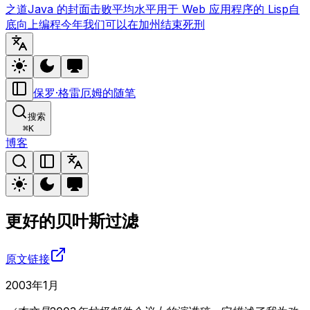
之道
Java 的封面
击败平均水平
用于 Web 应用程序的 Lisp
自
底向上编程
今年我们可以在加州结束死刑
保罗·格雷厄姆的随笔
搜索
⌘
K
博客
更好的贝叶斯过滤
原文链接
2003年1月