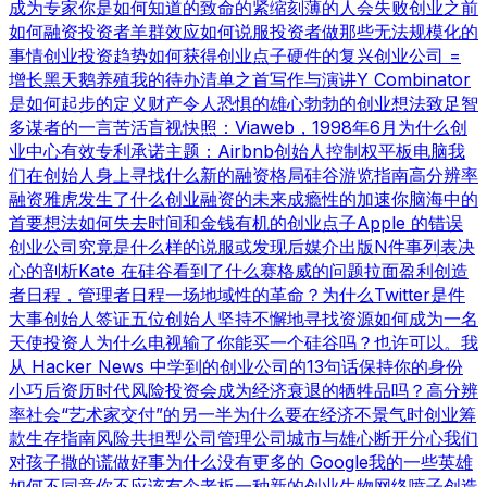
成为专家
你是如何知道的
致命的紧缩
刻薄的人会失败
创业之前
如何融资
投资者羊群效应
如何说服投资者
做那些无法规模化的
事情
创业投资趋势
如何获得创业点子
硬件的复兴
创业公司 =
增长
黑天鹅养殖
我的待办清单之首
写作与演讲
Y Combinator
是如何起步的
定义财产
令人恐惧的雄心勃勃的创业想法
致足智
多谋者的一言
苦活盲视
快照：Viaweb，1998年6月
为什么创
业中心有效
专利承诺
主题：Airbnb
创始人控制权
平板电脑
我
们在创始人身上寻找什么
新的融资格局
硅谷游览指南
高分辨率
融资
雅虎发生了什么
创业融资的未来
成瘾性的加速
你脑海中的
首要想法
如何失去时间和金钱
有机的创业点子
Apple 的错误
创业公司究竟是什么样的
说服或发现
后媒介出版
N件事列表
决
心的剖析
Kate 在硅谷看到了什么
赛格威的问题
拉面盈利
创造
者日程，管理者日程
一场地域性的革命？
为什么Twitter是件
大事
创始人签证
五位创始人
坚持不懈地寻找资源
如何成为一名
天使投资人
为什么电视输了
你能买一个硅谷吗？也许可以。
我
从 Hacker News 中学到的
创业公司的13句话
保持你的身份
小巧
后资历时代
风险投资会成为经济衰退的牺牲品吗？
高分辨
率社会
“艺术家交付”的另一半
为什么要在经济不景气时创业
筹
款生存指南
风险共担型公司管理公司
城市与雄心
断开分心
我们
对孩子撒的谎
做好事
为什么没有更多的 Google
我的一些英雄
如何不同意
你不应该有个老板
一种新的创业生物
网络喷子
创造