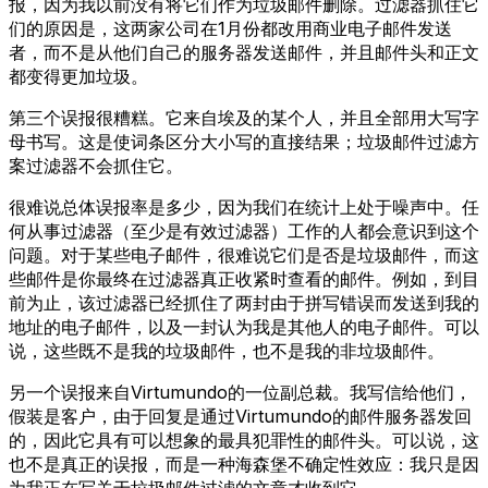
报，因为我以前没有将它们作为垃圾邮件删除。过滤器抓住它
们的原因是，这两家公司在1月份都改用商业电子邮件发送
者，而不是从他们自己的服务器发送邮件，并且邮件头和正文
都变得更加垃圾。
第三个误报很糟糕。它来自埃及的某个人，并且全部用大写字
母书写。这是使词条区分大小写的直接结果；垃圾邮件过滤方
案过滤器不会抓住它。
很难说总体误报率是多少，因为我们在统计上处于噪声中。任
何从事过滤器（至少是有效过滤器）工作的人都会意识到这个
问题。对于某些电子邮件，很难说它们是否是垃圾邮件，而这
些邮件是你最终在过滤器真正收紧时查看的邮件。例如，到目
前为止，该过滤器已经抓住了两封由于拼写错误而发送到我的
地址的电子邮件，以及一封认为我是其他人的电子邮件。可以
说，这些既不是我的垃圾邮件，也不是我的非垃圾邮件。
另一个误报来自Virtumundo的一位副总裁。我写信给他们，
假装是客户，由于回复是通过Virtumundo的邮件服务器发回
的，因此它具有可以想象的最具犯罪性的邮件头。可以说，这
也不是真正的误报，而是一种海森堡不确定性效应：我只是因
为我正在写关于垃圾邮件过滤的文章才收到它。