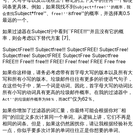
词条更具体。例如，如果我找不到
Subject*free!''的概率，我
Subject*free''、
free''的概率，并选择离0.5
会查找
free!''和
最远的一个。
如果过滤器在Subject行中看到``FREE!!!''并且没有它的概
率，则会考虑以下替代方案 [7]。
Subject
Free!!! Subject
free!!! Subject
FREE! Subject
Free!
Subject
free! Subject
FREE Subject
Free Subject
free
FREE!!! Free!!! free!!! FREE! Free! free! FREE Free free
如果你这样做，请务必考虑带有首字母大写的版本以及所有大
写和所有小写的版本。垃圾邮件往往有更多的祈使语气句子，
在这些句子中，第一个词是动词。因此，首字母大写的动词比
所有小写的动词具有更高的垃圾邮件概率。在我的过滤器中，
act''仅为62％。
Act''的垃圾邮件概率为98％，而
如果你增加了过滤器的词汇量，你最终可能会根据你对``相
同''的旧定义多次计算同一个单词。从逻辑上讲，它们不再是
相同的词条。但是，如果这仍然困扰你，请让我根据经验补充
一点，你似乎要多次计算的单词往往正是你想要的单词。