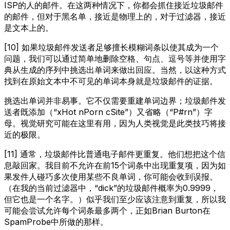
ISP的人的邮件。在这两种情况下，你都会抓住接近垃圾邮件
的邮件，但对于黑名单，接近是物理上的，对于过滤器，接近
是文本上的。
[10] 如果垃圾邮件发送者足够擅长模糊词条以使其成为一个
问题，我们可以通过简单地删除空格、句点、逗号等并使用字
典从生成的序列中挑选出单词来做出回应。当然，以这种方式
找到在原始文本中不可见的单词本身就是垃圾邮件的证据。
挑选出单词并非易事。它不仅需要重建单词边界；垃圾邮件发
送者既添加（“xHot nPorn cSite”）又省略（“P#rn”）字
母。视觉研究可能在这里有用，因为人类视觉是此类技巧将接
近的极限。
[11] 通常，垃圾邮件比普通电子邮件更重复。他们想把这个信
息敲回家。我目前不允许在前15个词条中出现重复项，因为如
果发件人碰巧多次使用某些不良单词，你可能会收到误报。
（在我的当前过滤器中，“dick”的垃圾邮件概率为0.9999，
但它也是一个名字。）似乎我们至少应该注意到重复，所以我
可能会尝试允许每个词条最多两个，正如Brian Burton在
SpamProbe中所做的那样。