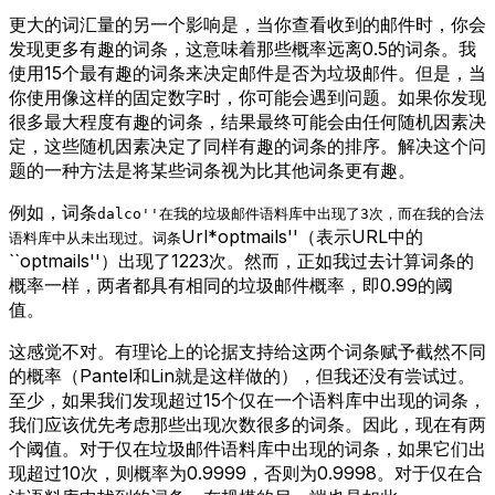
更大的词汇量的另一个影响是，当你查看收到的邮件时，你会
发现更多有趣的词条，这意味着那些概率远离0.5的词条。我
使用15个最有趣的词条来决定邮件是否为垃圾邮件。但是，当
你使用像这样的固定数字时，你可能会遇到问题。如果你发现
很多最大程度有趣的词条，结果最终可能会由任何随机因素决
定，这些随机因素决定了同样有趣的词条的排序。解决这个问
题的一种方法是将某些词条视为比其他词条更有趣。
例如，词条
dalco''在我的垃圾邮件语料库中出现了3次，而在我的合法
Url*optmails''（表示URL中的
语料库中从未出现过。词条
``optmails''）出现了1223次。然而，正如我过去计算词条的
概率一样，两者都具有相同的垃圾邮件概率，即0.99的阈
值。
这感觉不对。有理论上的论据支持给这两个词条赋予截然不同
的概率（Pantel和Lin就是这样做的），但我还没有尝试过。
至少，如果我们发现超过15个仅在一个语料库中出现的词条，
我们应该优先考虑那些出现次数很多的词条。因此，现在有两
个阈值。对于仅在垃圾邮件语料库中出现的词条，如果它们出
现超过10次，则概率为0.9999，否则为0.9998。对于仅在合