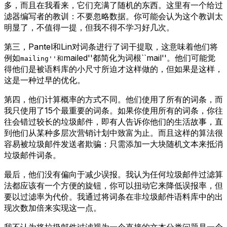
多，而且在我看来，它们充满了随机的东西。这里有一个给过
滤器编写者的教训：不要忽略数据。你可能会认为这个教训太
明显了，不值得一提，但我不得不学习好几次。
第三，Pantel和Lin对词条进行了词干提取，这意味着他们将
例如
mailed''都简化为词根``mail''。他们可能觉
mailing''和
得他们是被语料库的小尺寸所迫才这样做的，但如果是这样，
这是一种过早的优化。
第四，他们计算概率的方式不同。他们使用了所有的词条，而
我只使用了15个最重要的词条。如果你使用所有的词条，你往
往会错过较长的垃圾邮件，即有人告诉你他们的生活故事，直
到他们从某种多层次营销计划中致富为止。而且这样的算法很
容易被垃圾邮件发送者欺骗：只需添加一大块随机文本来抵消
垃圾邮件词条。
最后，他们没有偏向于减少误报。我认为任何垃圾邮件过滤算
法都应该有一个方便的旋钮，你可以扭动它来降低误报率，但
要以过滤率为代价。我通过将词条在非垃圾邮件语料库中的出
现次数加倍来实现这一点。
我不认为将垃圾邮件过滤视为一个直接的文本分类问题是一个