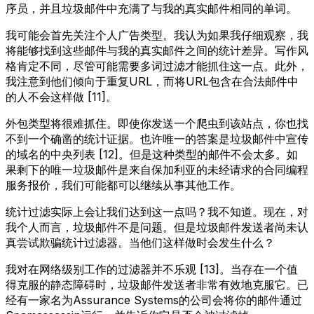
序员，并且垃圾邮件中充满了与我的真实邮件相同的单词。
我可能会首先关注个人广告类型。我认为如果我仔细观察，我
将能够找到这些邮件与我的真实邮件之间的统计差异。写作风
格肯定不同，尽管可能需要多词过滤才能抓住这一点。此外，
我注意到他们倾向于重复URL，而将URL包含在合法邮件中
的人不会这样做 [11]。
外包类型将很难抓住。即使你发送一个爬虫到该站点，你也找
不到一个确凿的统计证据。也许唯一的答案是垃圾邮件中宣传
的域名的中央列表 [12]。但是这种类型的邮件不会太多。如
果剩下的唯一垃圾邮件是来自保加利亚的未经请求的合同编程
服务报价，我们可能都可以继续从事其他工作。
统计过滤实际上会让我们达到这一点吗？我不知道。现在，对
我个人而言，垃圾邮件不是问题。但是垃圾邮件发送者尚未认
真尝试欺骗统计过滤器。当他们这样做时会发生什么？
我对在网络级别工作的过滤器并不乐观 [13]。当存在一个值
得克服的静态障碍时，垃圾邮件发送者非常有效地克服它。已
经有一家名为Assurance Systems的公司会将你的邮件通过