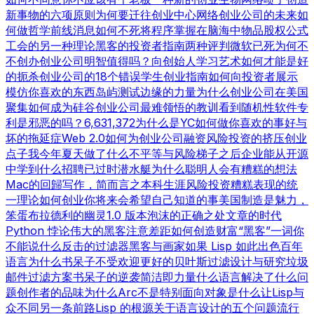
新事物的六项原则
为何要迁往创业中心
网络创业公司的未来
如
何做哲学
前线消息
如何不死
将程序掌握在脑海中
物品
股权公式
工会的另一种理论
黑客的投资者指南
两种评判
微软已死
为何不
不创办创业公司
明智值得吗？
向创始人学习
艺术如何才能是好
的
扼杀创业公司的18个错误
学生创业指南
如何向投资者展示
模仿你喜欢的东西
岛屿测试
边缘的力量
为什么创业公司在美国
聚集
如何成为硅谷
创业公司最难领悟的教训
看到随机性
软件专
利是邪恶的吗？
6,631,372
为什么是YC
如何做你喜欢的事
好与
坏的拖延症
Web 2.0
如何为创业公司融资
风险投资的挤压
创业
点子
我今年夏天做了什么
不平等与风险
梯子之后
企业能从开源
中学到什么
招聘已过时
潜水艇
为什么聪明人会有糟糕的想法
Mac的回歸
写作，简而言之
本科生涯
风险投资糟糕表现的统
一理论
如何创业
你将来会希望自己知道的事
美国制造
是魅力，
笨蛋
布拉德利的幽灵
1.0 版本
泡沫的正确之处
文章的时代
Python 悖论
伟大的黑客
注意差距
如何创造财富
“黑客”一词
你
不能说什么
反击的过滤器
黑客与画家
如果 Lisp 如此出色
百年
语言
为什么书呆子不受欢迎
更好的贝叶斯过滤
设计与研究
垃圾
邮件过滤方案
书呆子的逆袭
简洁即力量
什么语言解决了什么问
题
创作者的品味
为什么Arc不是特别面向对象
是什么让Lisp与
众不同
另一条前路
Lisp 的根源
关于语言设计的五个问题
流行