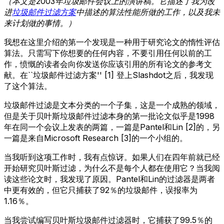
（本文是2003年垃圾邮件会议上的演讲稿。它描述了我为改
进
垃圾邮件过滤方案
中描述的算法性能所做的工作，以及我未
来计划做的事情。）
我想在这里介绍的第一个发现是一种用于研究论文的惰性评估
算法。只需写下你想要的任何内容，不要引用任何以前的工
作，愤慨的读者会向你发送你应该引用的所有论文的参考文
献。在``垃圾邮件过滤方案'' [1] 登上Slashdot之后，我发现
了这个算法。
垃圾邮件过滤是文本分类的一个子集，这是一个成熟的领域，
但是关于贝叶斯垃圾邮件过滤本身的第一批论文似乎是1998
年在同一个会议上发表的两篇，一篇是Pantel和Lin [2]的，另
一篇是来自Microsoft Research [3]的一个小组的。
当我听到这项工作时，我有点惊讶。如果人们在四年前就已经
开始研究贝叶斯过滤，为什么不是每个人都在使用它？当我阅
读这些论文时，我发现了原因。Pantel和Lin的过滤器是两者
中更有效的，但它只捕获了92％的垃圾邮件，误报率为
1.16％。
当我尝试编写贝叶斯垃圾邮件过滤器时，它捕获了99.5％的