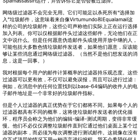
Spamassassin运行，并告诉你它是否会被过滤掉。
网络级过滤器不会完全无用。它们可能足以杀死所有“选择加
入”垃圾邮件，这意味着来自像Virtumundo和Equalamail这
样的公司的垃圾邮件，这些公司声称他们实际上正在运行选择
加入列表。你可以仅根据邮件头过滤这些邮件，无论他们在正
文中说什么。但是任何愿意伪造邮件头或使用开放中继的人，
可能包括大多数色情垃圾邮件发送者，如果他们愿意，应该能
够让某些消息通过网络级过滤器。（当然不是他们想发送的消
息，这是一回事。）
我对根据每个用户的邮件计算概率的过滤器持乐观态度。这些
过滤器可以更有效，不仅可以避免误报，而且可以进行过滤：
例如，在消息中的任何位置找到以base-64编码的收件人的电
子邮件地址是一个非常好的垃圾邮件指标。
但是个人过滤器的真正优势在于它们都将不同。如果每个人的
过滤器都具有不同的概率，这将使垃圾邮件发送者的优化循
环，程序员会称之为他们的编辑-编译-测试周期，变得非常缓
慢。他们不必仅仅调整垃圾邮件直到它通过他们桌面上某个过
滤器的副本，而必须为每次调整进行测试邮件。这就像在没有
交互式顶层的情况下用一种语言进行编程，我不会希望任何人