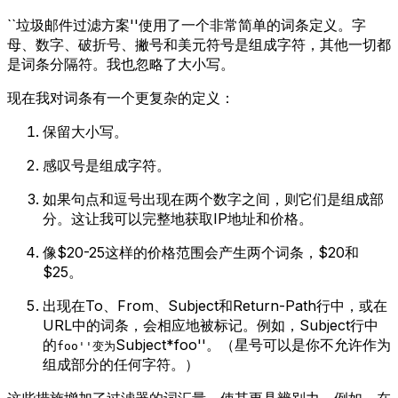
``垃圾邮件过滤方案''使用了一个非常简单的词条定义。字
母、数字、破折号、撇号和美元符号是组成字符，其他一切都
是词条分隔符。我也忽略了大小写。
现在我对词条有一个更复杂的定义：
保留大小写。
感叹号是组成字符。
如果句点和逗号出现在两个数字之间，则它们是组成部
分。这让我可以完整地获取IP地址和价格。
像$20-25这样的价格范围会产生两个词条，$20和
$25。
出现在To、From、Subject和Return-Path行中，或在
URL中的词条，会相应地被标记。例如，Subject行中
的
Subject*foo''。（星号可以是你不允许作为
foo''变为
组成部分的任何字符。）
这些措施增加了过滤器的词汇量，使其更具辨别力。例如，在