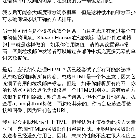
法语料库中找到的词条，在规模的另一端也是如此。
我以后可能会大幅度缩放词条概率，但是这种微小的缩放至少
可以确保词条以正确的方式排序。
另一种可能性是不仅考虑15个词条，而且考虑所有超过某个有
趣阈值的词条。Steven Hauser在他的统计垃圾邮件过滤器
[8] 中就是这样做的。如果你使用阈值，请将其设置得非常
高，否则垃圾邮件发送者可以通过在邮件中填充更多无辜的单
词来欺骗你。
最后，应该如何处理HTML？我已经尝试了所有可能的选择，
从忽略它到解析所有内容。忽略HTML是一个坏主意，因为它
充满了有用的垃圾邮件标志。但是，如果你解析所有内容，你
的过滤器可能会退化为仅仅是一个HTML识别器。最有效的方
法似乎是中间路线，即注意某些词条，但不注意其他词条。我
查看a、img和font标签，而忽略其余的。你肯定应该查看链
接和图像，因为它们包含URL。
我可能会更聪明地处理HTML，但我认为不值得为此投入大量
时间。充满HTML的垃圾邮件很容易过滤。更聪明的垃圾邮件
发送者已经避免使用它。因此，未来的性能不应在很大程度上