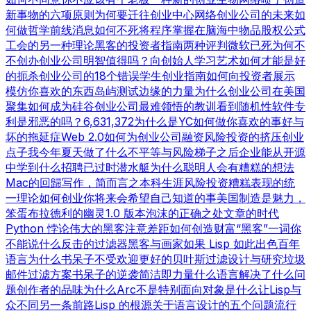
新事物的六项原则
为何要迁往创业中心
网络创业公司的未来
如
何做哲学
前线消息
如何不死
将程序掌握在脑海中
物品
股权公式
工会的另一种理论
黑客的投资者指南
两种评判
微软已死
为何不
不创办创业公司
明智值得吗？
向创始人学习
艺术如何才能是好
的
扼杀创业公司的18个错误
学生创业指南
如何向投资者展示
模仿你喜欢的东西
岛屿测试
边缘的力量
为什么创业公司在美国
聚集
如何成为硅谷
创业公司最难领悟的教训
看到随机性
软件专
利是邪恶的吗？
6,631,372
为什么是YC
如何做你喜欢的事
好与
坏的拖延症
Web 2.0
如何为创业公司融资
风险投资的挤压
创业
点子
我今年夏天做了什么
不平等与风险
梯子之后
企业能从开源
中学到什么
招聘已过时
潜水艇
为什么聪明人会有糟糕的想法
Mac的回歸
写作，简而言之
本科生涯
风险投资糟糕表现的统
一理论
如何创业
你将来会希望自己知道的事
美国制造
是魅力，
笨蛋
布拉德利的幽灵
1.0 版本
泡沫的正确之处
文章的时代
Python 悖论
伟大的黑客
注意差距
如何创造财富
“黑客”一词
你
不能说什么
反击的过滤器
黑客与画家
如果 Lisp 如此出色
百年
语言
为什么书呆子不受欢迎
更好的贝叶斯过滤
设计与研究
垃圾
邮件过滤方案
书呆子的逆袭
简洁即力量
什么语言解决了什么问
题
创作者的品味
为什么Arc不是特别面向对象
是什么让Lisp与
众不同
另一条前路
Lisp 的根源
关于语言设计的五个问题
流行