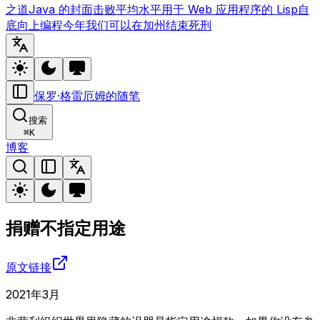
之道
Java 的封面
击败平均水平
用于 Web 应用程序的 Lisp
自
底向上编程
今年我们可以在加州结束死刑
保罗·格雷厄姆的随笔
搜索
⌘
K
博客
捐赠不指定用途
原文链接
2021年3月