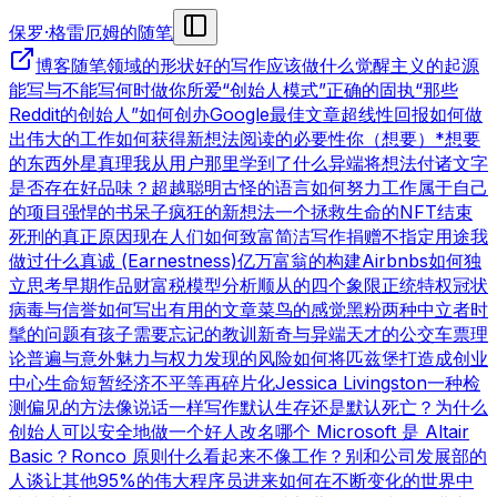
保罗·格雷厄姆的随笔
博客
随笔领域的形状
好的写作
应该做什么
觉醒主义的起源
能写与不能写
何时做你所爱
“创始人模式”
正确的固执
“那些
Reddit的创始人”
如何创办Google
最佳文章
超线性回报
如何做
出伟大的工作
如何获得新想法
阅读的必要性
你（想要）*想要
的东西
外星真理
我从用户那里学到了什么
异端
将想法付诸文字
是否存在好品味？
超越聪明
古怪的语言
如何努力工作
属于自己
的项目
强悍的书呆子
疯狂的新想法
一个拯救生命的NFT
结束
死刑的真正原因
现在人们如何致富
简洁写作
捐赠不指定用途
我
做过什么
真诚 (Earnestness)
亿万富翁的构建
Airbnbs
如何独
立思考
早期作品
财富税模型分析
顺从的四个象限
正统特权
冠状
病毒与信誉
如何写出有用的文章
菜鸟的感觉
黑粉
两种中立者
时
髦的问题
有孩子
需要忘记的教训
新奇与异端
天才的公交车票理
论
普遍与意外
魅力与权力
发现的风险
如何将匹兹堡打造成创业
中心
生命短暂
经济不平等
再碎片化
Jessica Livingston
一种检
测偏见的方法
像说话一样写作
默认生存还是默认死亡？
为什么
创始人可以安全地做一个好人
改名
哪个 Microsoft 是 Altair
Basic？
Ronco 原则
什么看起来不像工作？
别和公司发展部的
人谈
让其他95%的伟大程序员进来
如何在不断变化的世界中