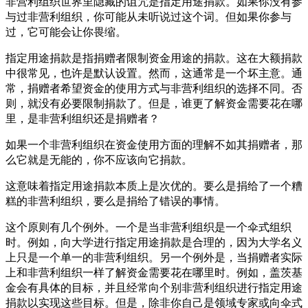
非营利组织世界里隐藏的诅咒是指定用途捐款。如果你没有参
与过非营利组织，你可能从未听说过这个词。但如果你参与
过，它可能会让你畏缩。
指定用途捐款是指捐赠者限制资金用途的捐款。这在大额捐款
中很常见，也许是默认设置。然而，这通常是一个坏主意。通
常，捐赠者希望资金的使用方式与非营利组织的选择不同。否
则，就没有必要限制捐款了。但是，谁更了解资金需要花在哪
里，是非营利组织还是捐赠者？
如果一个非营利组织在资金使用方面的理解不如其捐赠者，那
么它就是无能的，你不应该向它捐款。
这意味着指定用途捐款本质上是次优的。要么是捐给了一个糟
糕的非营利组织，要么是捐给了错误的事情。
这个原则有几个例外。一个是当非营利组织是一个伞式组织
时。例如，向大学进行指定用途捐款是合理的，因为大学名义
上只是一个单一的非营利组织。另一个例外是，当捐赠者实际
上和非营利组织一样了解资金需要花在哪里时。例如，盖茨基
金会有具体的目标，并且经常向个别非营利组织进行指定用途
捐款以实现这些目标。但是，除非你自己是领域专家或向伞式