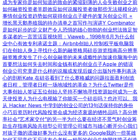
成为专家
你是如何知道的
致命的紧缩
刻薄的人会失败
创业之前
如何融资
投资者羊群效应
如何说服投资者
做那些无法规模化的
事情
创业投资趋势
如何获得创业点子
硬件的复兴
创业公司 =
增长
黑天鹅养殖
我的待办清单之首
写作与演讲
Y Combinator
是如何起步的
定义财产
令人恐惧的雄心勃勃的创业想法
致足智
多谋者的一言
苦活盲视
快照：Viaweb，1998年6月
为什么创
业中心有效
专利承诺
主题：Airbnb
创始人控制权
平板电脑
我
们在创始人身上寻找什么
新的融资格局
硅谷游览指南
高分辨率
融资
雅虎发生了什么
创业融资的未来
成瘾性的加速
你脑海中的
首要想法
如何失去时间和金钱
有机的创业点子
Apple 的错误
创业公司究竟是什么样的
说服或发现
后媒介出版
N件事列表
决
心的剖析
Kate 在硅谷看到了什么
赛格威的问题
拉面盈利
创造
者日程，管理者日程
一场地域性的革命？
为什么Twitter是件
大事
创始人签证
五位创始人
坚持不懈地寻找资源
如何成为一名
天使投资人
为什么电视输了
你能买一个硅谷吗？也许可以。
我
从 Hacker News 中学到的
创业公司的13句话
保持你的身份
小巧
后资历时代
风险投资会成为经济衰退的牺牲品吗？
高分辨
率社会
“艺术家交付”的另一半
为什么要在经济不景气时创业
筹
款生存指南
风险共担型公司管理公司
城市与雄心
断开分心
我们
对孩子撒的谎
做好事
为什么没有更多的 Google
我的一些英雄
如何不同意
你不应该有个老板
一种新的创业生物
网络喷子
创造