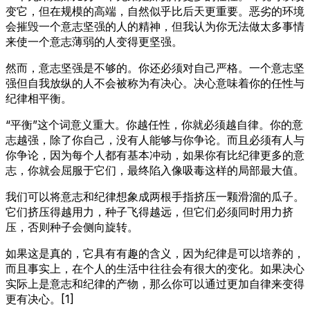
变它，但在规模的高端，自然似乎比后天更重要。恶劣的环境
会摧毁一个意志坚强的人的精神，但我认为你无法做太多事情
来使一个意志薄弱的人变得更坚强。
然而，意志坚强是不够的。你还必须对自己严格。一个意志坚
强但自我放纵的人不会被称为有决心。决心意味着你的任性与
纪律相平衡。
“平衡”这个词意义重大。你越任性，你就必须越自律。你的意
志越强，除了你自己，没有人能够与你争论。而且必须有人与
你争论，因为每个人都有基本冲动，如果你有比纪律更多的意
志，你就会屈服于它们，最终陷入像吸毒这样的局部最大值。
我们可以将意志和纪律想象成两根手指挤压一颗滑溜的瓜子。
它们挤压得越用力，种子飞得越远，但它们必须同时用力挤
压，否则种子会侧向旋转。
如果这是真的，它具有有趣的含义，因为纪律是可以培养的，
而且事实上，在个人的生活中往往会有很大的变化。如果决心
实际上是意志和纪律的产物，那么你可以通过更加自律来变得
更有决心。[1]