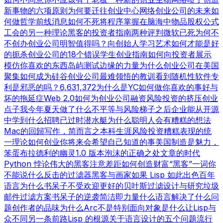
新事物的六项原则
为何要迁往创业中心
网络创业公司的未来
如
何做哲学
前线消息
如何不死
将程序掌握在脑海中
物品
股权公式
工会的另一种理论
黑客的投资者指南
两种评判
微软已死
为何不
不创办创业公司
明智值得吗？
向创始人学习
艺术如何才能是好
的
扼杀创业公司的18个错误
学生创业指南
如何向投资者展示
模仿你喜欢的东西
岛屿测试
边缘的力量
为什么创业公司在美国
聚集
如何成为硅谷
创业公司最难领悟的教训
看到随机性
软件专
利是邪恶的吗？
6,631,372
为什么是YC
如何做你喜欢的事
好与
坏的拖延症
Web 2.0
如何为创业公司融资
风险投资的挤压
创业
点子
我今年夏天做了什么
不平等与风险
梯子之后
企业能从开源
中学到什么
招聘已过时
潜水艇
为什么聪明人会有糟糕的想法
Mac的回歸
写作，简而言之
本科生涯
风险投资糟糕表现的统
一理论
如何创业
你将来会希望自己知道的事
美国制造
是魅力，
笨蛋
布拉德利的幽灵
1.0 版本
泡沫的正确之处
文章的时代
Python 悖论
伟大的黑客
注意差距
如何创造财富
“黑客”一词
你
不能说什么
反击的过滤器
黑客与画家
如果 Lisp 如此出色
百年
语言
为什么书呆子不受欢迎
更好的贝叶斯过滤
设计与研究
垃圾
邮件过滤方案
书呆子的逆袭
简洁即力量
什么语言解决了什么问
题
创作者的品味
为什么Arc不是特别面向对象
是什么让Lisp与
众不同
另一条前路
Lisp 的根源
关于语言设计的五个问题
流行