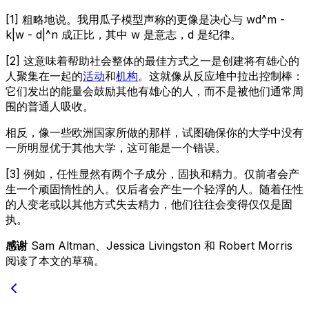
[1] 粗略地说。我用瓜子模型声称的更像是决心与 wd^m -
k|w - d|^n 成正比，其中 w 是意志，d 是纪律。
[2] 这意味着帮助社会整体的最佳方式之一是创建将有雄心的
人聚集在一起的
活动
和
机构
。这就像从反应堆中拉出控制棒：
它们发出的能量会鼓励其他有雄心的人，而不是被他们通常周
围的普通人吸收。
相反，像一些欧洲国家所做的那样，试图确保你的大学中没有
一所明显优于其他大学，这可能是一个错误。
[3] 例如，任性显然有两个子成分，固执和精力。仅前者会产
生一个顽固惰性的人。仅后者会产生一个轻浮的人。随着任性
的人变老或以其他方式失去精力，他们往往会变得仅仅是固
执。
感谢
Sam Altman、Jessica Livingston 和 Robert Morris
阅读了本文的草稿。