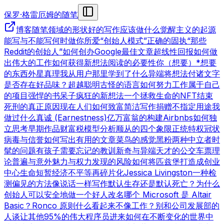
保罗·格雷厄姆的随笔
博客
随笔领域的形状
好的写作
应该做什么
觉醒主义的起源
能写与不能写
何时做你所爱
“创始人模式”
正确的固执
“那些
Reddit的创始人”
如何创办Google
最佳文章
超线性回报
如何做
出伟大的工作
如何获得新想法
阅读的必要性
你（想要）*想要
的东西
外星真理
我从用户那里学到了什么
异端
将想法付诸文字
是否存在好品味？
超越聪明
古怪的语言
如何努力工作
属于自己
的项目
强悍的书呆子
疯狂的新想法
一个拯救生命的NFT
结束
死刑的真正原因
现在人们如何致富
简洁写作
捐赠不指定用途
我
做过什么
真诚 (Earnestness)
亿万富翁的构建
Airbnbs
如何独
立思考
早期作品
财富税模型分析
顺从的四个象限
正统特权
冠状
病毒与信誉
如何写出有用的文章
菜鸟的感觉
黑粉
两种中立者
时
髦的问题
有孩子
需要忘记的教训
新奇与异端
天才的公交车票理
论
普遍与意外
魅力与权力
发现的风险
如何将匹兹堡打造成创业
中心
生命短暂
经济不平等
再碎片化
Jessica Livingston
一种检
测偏见的方法
像说话一样写作
默认生存还是默认死亡？
为什么
创始人可以安全地做一个好人
改名
哪个 Microsoft 是 Altair
Basic？
Ronco 原则
什么看起来不像工作？
别和公司发展部的
人谈
让其他95%的伟大程序员进来
如何在不断变化的世界中