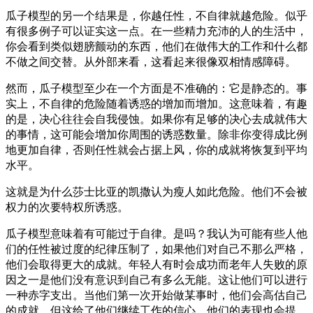
瓜子模型的另一个结果是，你越任性，不自律就越危险。似乎
有很多例子可以证实这一点。在一些精力充沛的人的生活中，
你会看到类似翅膀颤动的东西，他们在做伟大的工作和什么都
不做之间交替。从外部来看，这看起来很像双相情感障碍。
然而，瓜子模型至少在一个方面是不准确的：它是静态的。事
实上，不自律的危险随着诱惑的增加而增加。这意味着，有趣
的是，决心往往会自我侵蚀。如果你有足够的决心去成就伟大
的事情，这可能会增加你周围的诱惑数量。除非你变得成比例
地更加自律，否则任性就会占据上风，你的成就将恢复到平均
水平。
这就是为什么莎士比亚的凯撒认为瘦人如此危险。他们不会被
权力的次要特权所诱惑。
瓜子模型意味着有可能过于自律。是吗？我认为可能有些人他
们的任性被过度的纪律压制了，如果他们对自己不那么严格，
他们会取得更大的成就。年轻人有时会成功而老年人失败的原
因之一是他们没有意识到自己有多么无能。这让他们可以进行
一种赤字支出。当他们第一次开始做某事时，他们会高估自己
的成就。但这给了他们继续工作的信心，他们的表现也会提