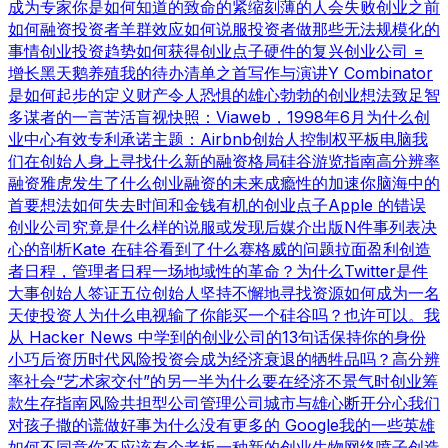
成为专家
你是如何知道的
致命的紧缩
刻薄的人会失败
创业之前
如何融资
投资者羊群效应
如何说服投资者
做那些无法规模化的
事情
创业投资趋势
如何获得创业点子
硬件的复兴
创业公司 =
增长
黑天鹅养殖
我的待办清单之首
写作与演讲
Y Combinator
是如何起步的
定义财产
令人恐惧的雄心勃勃的创业想法
致足智
多谋者的一言
苦活盲视
快照：Viaweb，1998年6月
为什么创
业中心有效
专利承诺
主题：Airbnb
创始人控制权
平板电脑
我
们在创始人身上寻找什么
新的融资格局
硅谷游览指南
高分辨率
融资
雅虎发生了什么
创业融资的未来
成瘾性的加速
你脑海中的
首要想法
如何失去时间和金钱
有机的创业点子
Apple 的错误
创业公司究竟是什么样的
说服或发现
后媒介出版
N件事列表
决
心的剖析
Kate 在硅谷看到了什么
赛格威的问题
拉面盈利
创造
者日程，管理者日程
一场地域性的革命？
为什么Twitter是件
大事
创始人签证
五位创始人
坚持不懈地寻找资源
如何成为一名
天使投资人
为什么电视输了
你能买一个硅谷吗？也许可以。
我
从 Hacker News 中学到的
创业公司的13句话
保持你的身份
小巧
后资历时代
风险投资会成为经济衰退的牺牲品吗？
高分辨
率社会
“艺术家交付”的另一半
为什么要在经济不景气时创业
筹
款生存指南
风险共担型公司管理公司
城市与雄心
断开分心
我们
对孩子撒的谎
做好事
为什么没有更多的 Google
我的一些英雄
如何不同意
你不应该有个老板
一种新的创业生物
网络喷子
创造