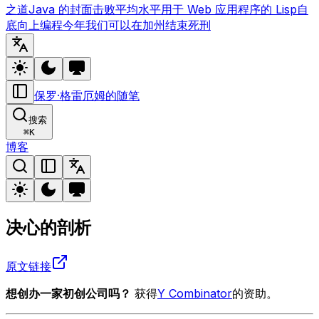
之道
Java 的封面
击败平均水平
用于 Web 应用程序的 Lisp
自
底向上编程
今年我们可以在加州结束死刑
保罗·格雷厄姆的随笔
搜索
⌘
K
博客
决心的剖析
原文链接
想创办一家初创公司吗？
获得
Y Combinator
的资助。