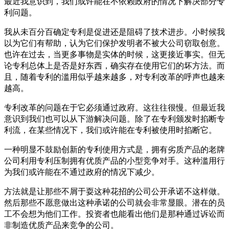
最近我意识到，我们或许能在不依赖政府的情况下解决部分专
利问题。
我从未百分百确定专利是促进还是阻碍了技术进步。小时候我
以为它们有帮助，认为它们保护发明者不被大公司窃取创意。
也许在过去，当更多事物是实体的时候，这更接近事实。但无
论专利总体上是否是好东西，确实存在使用它们的坏方法。而
且，随着专利的滥用似乎越来越多，对专利改革的呼声也越来
越高。
专利改革的问题在于它必须通过政府。这往往很慢。但最近我
意识到我们也可以从下游解决问题。除了在专利颁发时掐断专
利流，在某些情况下，我们或许能在专利被使用时掐断它。
一种明显不鼓励创新的专利使用方式是，拥有劣质产品的老牌
公司利用专利压制拥有优质产品的小型竞争对手。这种滥用行
为我们或许能在不通过政府的情况下减少。
方法就是让那些不屑于耍这种花招的公司公开承诺不这样做。
然后那些不愿意做出这种承诺的公司就会非常显眼。潜在的员
工不会想为他们工作。投资者也能看出他们是那种通过诉讼而
非制造优质产品来竞争的公司。