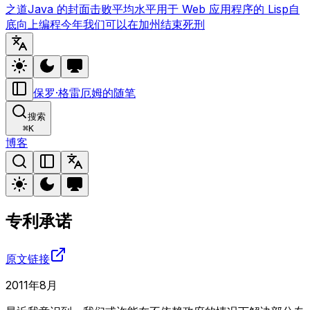
之道
Java 的封面
击败平均水平
用于 Web 应用程序的 Lisp
自
底向上编程
今年我们可以在加州结束死刑
保罗·格雷厄姆的随笔
搜索
⌘
K
博客
专利承诺
原文链接
2011年8月