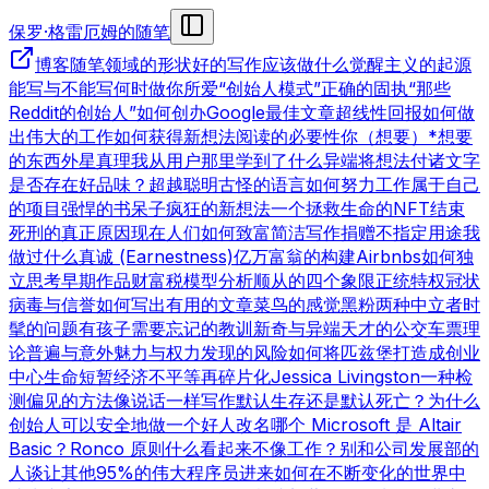
保罗·格雷厄姆的随笔
博客
随笔领域的形状
好的写作
应该做什么
觉醒主义的起源
能写与不能写
何时做你所爱
“创始人模式”
正确的固执
“那些
Reddit的创始人”
如何创办Google
最佳文章
超线性回报
如何做
出伟大的工作
如何获得新想法
阅读的必要性
你（想要）*想要
的东西
外星真理
我从用户那里学到了什么
异端
将想法付诸文字
是否存在好品味？
超越聪明
古怪的语言
如何努力工作
属于自己
的项目
强悍的书呆子
疯狂的新想法
一个拯救生命的NFT
结束
死刑的真正原因
现在人们如何致富
简洁写作
捐赠不指定用途
我
做过什么
真诚 (Earnestness)
亿万富翁的构建
Airbnbs
如何独
立思考
早期作品
财富税模型分析
顺从的四个象限
正统特权
冠状
病毒与信誉
如何写出有用的文章
菜鸟的感觉
黑粉
两种中立者
时
髦的问题
有孩子
需要忘记的教训
新奇与异端
天才的公交车票理
论
普遍与意外
魅力与权力
发现的风险
如何将匹兹堡打造成创业
中心
生命短暂
经济不平等
再碎片化
Jessica Livingston
一种检
测偏见的方法
像说话一样写作
默认生存还是默认死亡？
为什么
创始人可以安全地做一个好人
改名
哪个 Microsoft 是 Altair
Basic？
Ronco 原则
什么看起来不像工作？
别和公司发展部的
人谈
让其他95%的伟大程序员进来
如何在不断变化的世界中