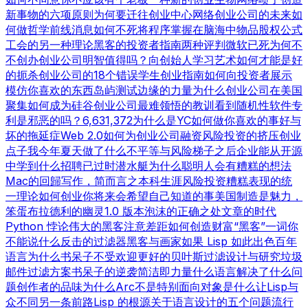
新事物的六项原则
为何要迁往创业中心
网络创业公司的未来
如
何做哲学
前线消息
如何不死
将程序掌握在脑海中
物品
股权公式
工会的另一种理论
黑客的投资者指南
两种评判
微软已死
为何不
不创办创业公司
明智值得吗？
向创始人学习
艺术如何才能是好
的
扼杀创业公司的18个错误
学生创业指南
如何向投资者展示
模仿你喜欢的东西
岛屿测试
边缘的力量
为什么创业公司在美国
聚集
如何成为硅谷
创业公司最难领悟的教训
看到随机性
软件专
利是邪恶的吗？
6,631,372
为什么是YC
如何做你喜欢的事
好与
坏的拖延症
Web 2.0
如何为创业公司融资
风险投资的挤压
创业
点子
我今年夏天做了什么
不平等与风险
梯子之后
企业能从开源
中学到什么
招聘已过时
潜水艇
为什么聪明人会有糟糕的想法
Mac的回歸
写作，简而言之
本科生涯
风险投资糟糕表现的统
一理论
如何创业
你将来会希望自己知道的事
美国制造
是魅力，
笨蛋
布拉德利的幽灵
1.0 版本
泡沫的正确之处
文章的时代
Python 悖论
伟大的黑客
注意差距
如何创造财富
“黑客”一词
你
不能说什么
反击的过滤器
黑客与画家
如果 Lisp 如此出色
百年
语言
为什么书呆子不受欢迎
更好的贝叶斯过滤
设计与研究
垃圾
邮件过滤方案
书呆子的逆袭
简洁即力量
什么语言解决了什么问
题
创作者的品味
为什么Arc不是特别面向对象
是什么让Lisp与
众不同
另一条前路
Lisp 的根源
关于语言设计的五个问题
流行