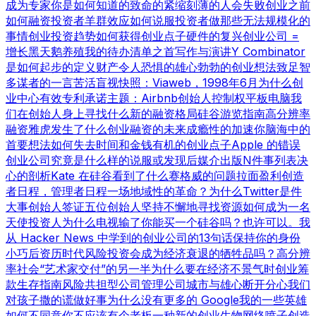
成为专家
你是如何知道的
致命的紧缩
刻薄的人会失败
创业之前
如何融资
投资者羊群效应
如何说服投资者
做那些无法规模化的
事情
创业投资趋势
如何获得创业点子
硬件的复兴
创业公司 =
增长
黑天鹅养殖
我的待办清单之首
写作与演讲
Y Combinator
是如何起步的
定义财产
令人恐惧的雄心勃勃的创业想法
致足智
多谋者的一言
苦活盲视
快照：Viaweb，1998年6月
为什么创
业中心有效
专利承诺
主题：Airbnb
创始人控制权
平板电脑
我
们在创始人身上寻找什么
新的融资格局
硅谷游览指南
高分辨率
融资
雅虎发生了什么
创业融资的未来
成瘾性的加速
你脑海中的
首要想法
如何失去时间和金钱
有机的创业点子
Apple 的错误
创业公司究竟是什么样的
说服或发现
后媒介出版
N件事列表
决
心的剖析
Kate 在硅谷看到了什么
赛格威的问题
拉面盈利
创造
者日程，管理者日程
一场地域性的革命？
为什么Twitter是件
大事
创始人签证
五位创始人
坚持不懈地寻找资源
如何成为一名
天使投资人
为什么电视输了
你能买一个硅谷吗？也许可以。
我
从 Hacker News 中学到的
创业公司的13句话
保持你的身份
小巧
后资历时代
风险投资会成为经济衰退的牺牲品吗？
高分辨
率社会
“艺术家交付”的另一半
为什么要在经济不景气时创业
筹
款生存指南
风险共担型公司管理公司
城市与雄心
断开分心
我们
对孩子撒的谎
做好事
为什么没有更多的 Google
我的一些英雄
如何不同意
你不应该有个老板
一种新的创业生物
网络喷子
创造