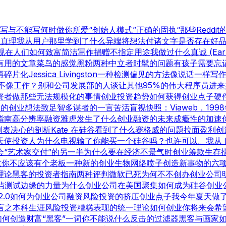
写与不能写
何时做你所爱
“创始人模式”
正确的固执
“那些Reddi
星真理
我从用户那里学到了什么
异端
将想法付诸文字
是否存在好
现在人们如何致富
简洁写作
捐赠不指定用途
我做过什么
真诚 (Ear
有用的文章
菜鸟的感觉
黑粉
两种中立者
时髦的问题
有孩子
需要忘
再碎片化
Jessica Livingston
一种检测偏见的方法
像说话一样写
不像工作？
别和公司发展部的人谈
让其他95%的伟大程序员进来
资者
做那些无法规模化的事情
创业投资趋势
如何获得创业点子
硬
勃的创业想法
致足智多谋者的一言
苦活盲视
快照：Viaweb，199
指南
高分辨率融资
雅虎发生了什么
创业融资的未来
成瘾性的加速
列表
决心的剖析
Kate 在硅谷看到了什么
赛格威的问题
拉面盈利
创
天使投资人
为什么电视输了
你能买一个硅谷吗？也许可以。
我从 
会
“艺术家交付”的另一半
为什么要在经济不景气时创业
筹款生存
意
你不应该有个老板
一种新的创业生物
网络喷子
创造新事物的六
理论
黑客的投资者指南
两种评判
微软已死
为何不不创办创业公司
屿测试
边缘的力量
为什么创业公司在美国聚集
如何成为硅谷
创业
2.0
如何为创业公司融资
风险投资的挤压
创业点子
我今年夏天做
言之
本科生涯
风险投资糟糕表现的统一理论
如何创业
你将来会希
如何创造财富
“黑客”一词
你不能说什么
反击的过滤器
黑客与画家
如