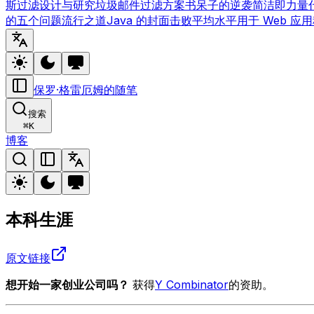
斯过滤
设计与研究
垃圾邮件过滤方案
书呆子的逆袭
简洁即力量
的五个问题
流行之道
Java 的封面
击败平均水平
用于 Web 应用
保罗·格雷厄姆的随笔
搜索
⌘
K
博客
本科生涯
原文链接
想开始一家创业公司吗？
获得
Y Combinator
的资助。