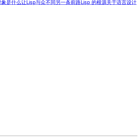
对象
是什么让Lisp与众不同
另一条前路
Lisp 的根源
关于语言设计