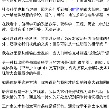
社会科学也相当虚假，因为它们受到知识
时尚
的很大影响。如果
入一场意识形态的争论。是的，当然，通过参加心理学课程，
在我看来，值得学习的系是数学、硬科学、工程、历史（特别
读。我对音乐了解不够，无法评论。
你可以跳过社会科学、哲学以及最近为应对政治压力而创建的
外，还谈论我们彼此的义务；但你可以从一位明智的祖母或 E. 
我在这里是从经验出发说的。当人们嘲笑克林顿说“这取决于‘
另一种找出哪些领域值得学习的方法是创建_辍学图_。例如
成比例地（或至少 log(n)）更有回报，否则没有人会解
现智力含量最少的科目。
如果你使用这种方法，你将得到与我刚才给出的答案大致相同
语言课程是一种反常现象。我认为它们最好被视为课外活动，
要大量的工作，而且唯一持久的好处是识别闪米特语词根的奇
工作室艺术和创意写作课程是通配符。通常你学不到太多东西