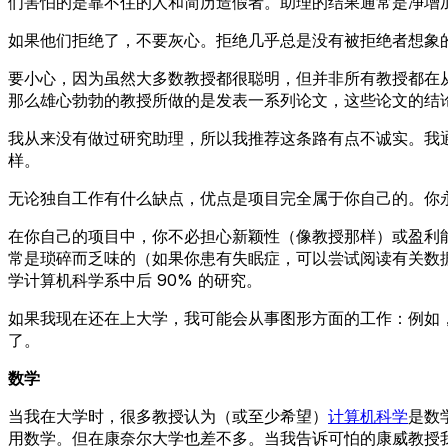
们害怕的是靠不住的人和简历造假者。助理的结果通常是净增
如果他们拒绝了，不要灰心。拒绝几乎总是没有被拒绝者想象
要小心，因为虽然大多数教授都很聪明，但并非所有教授都在
那么雄心勃勃的教授所做的是发表一系列论文，这些论文的结
我从来没有做过研究助理，所以我推荐这条路有点不诚实。我通过
样。
无论独自工作有什么缺点，优点是项目完全属于你自己的。你
在你自己的项目中，你不必担心新颖性（像教授那样）或盈利
常是琐碎而乏味的（如果你患有失眠症，可以尝试阅读有关数
学计算机科学系中后 90% 的研究。
如果我现在还在上大学，我可能会从事图形方面的工作：例如，
了。
数学
当我在大学时，很多教授认为（或至少希望）
计算机科学
是数
用数学。但在康奈尔大学也差不多。当我告诉可怕的康威教授