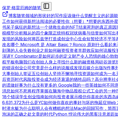
保罗·格雷厄姆的随笔
博客
随笔领域的形状
好的写作
应该做什么
觉醒主义的起源
能
工作
如何获得新想法
阅读的必要性
你（想要）*想要的东西
外
书呆子
疯狂的新想法
一个拯救生命的NFT
结束死刑的真正原因
税模型分析
顺从的四个象限
正统特权
冠状病毒与信誉
如何写出
发现的风险
如何将匹兹堡打造成创业中心
生命短暂
经济不平等
改名
哪个 Microsoft 是 Altair Basic？
Ronco 原则
什么看起来
刻薄的人会失败
创业之前
如何融资
投资者羊群效应
如何说服投
演讲
Y Combinator是如何起步的
定义财产
令人恐惧的雄心勃
权
平板电脑
我们在创始人身上寻找什么
新的融资格局
硅谷游览
的错误
创业公司究竟是什么样的
说服或发现
后媒介出版
N件事
大事
创始人签证
五位创始人
坚持不懈地寻找资源
如何成为一名
后资历时代
风险投资会成为经济衰退的牺牲品吗？
高分辨率社
的谎
做好事
为什么没有更多的 Google
我的一些英雄
如何不同
消息
如何不死
将程序掌握在脑海中
物品
股权公式
工会的另一种
18个错误
学生创业指南
如何向投资者展示
模仿你喜欢的东西
岛
6,631,372
为什么是YC
如何做你喜欢的事
好与坏的拖延症
Web 
时
潜水艇
为什么聪明人会有糟糕的想法
Mac的回歸
写作，简而
泡沫的正确之处
文章的时代
Python 悖论
伟大的黑客
注意差距