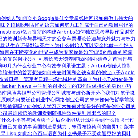
t的创始人”
如何创办Google
最佳文章
超线性回报
如何做出伟大的
品味？
超越聪明
古怪的语言
如何努力工作
属于自己的项目
强悍的
nestness)
亿万富翁的构建
Airbnbs
如何独立思考
早期作品
财富
记的教训
新奇与异端
天才的公交车票理论
普遍与意外
魅力与权力
作
默认生存还是默认死亡？
为什么创始人可以安全地做一个好人
如何在不断变化的世界中成为专家
你是如何知道的
致命的紧缩
件的复兴
创业公司 = 增长
黑天鹅养殖
我的待办清单之首
写作与
8年6月
为什么创业中心有效
专利承诺
主题：Airbnb
创始人控制
你脑海中的首要想法
如何失去时间和金钱
有机的创业点子
Apple
造者日程，管理者日程
一场地域性的革命？
为什么Twitter是件
Hacker News 中学到的
创业公司的13句话
保持你的身份小巧
指南
风险共担型公司管理公司
城市与雄心
断开分心
我们对孩子撒
项原则
为何要迁往创业中心
网络创业公司的未来
如何做哲学
前线
明智值得吗？
向创始人学习
艺术如何才能是好的
扼杀创业公司的
公司最难领悟的教训
看到随机性
软件专利是邪恶的吗？
了什么
不平等与风险
梯子之后
企业能从开源中学到什么
招聘已过
望自己知道的事
美国制造
是魅力，笨蛋
布拉德利的幽灵
1.0 版本
果 Lisp 如此出色
百年语言
为什么书呆子不受欢迎
更好的贝叶