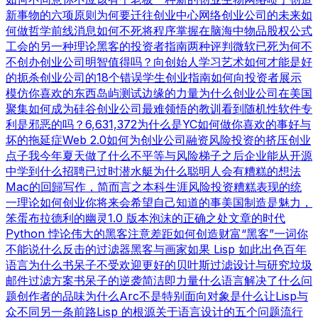
新事物的六项原则
为何要迁往创业中心
网络创业公司的未来
如
何做哲学
前线消息
如何不死
将程序掌握在脑海中
物品
股权公式
工会的另一种理论
黑客的投资者指南
两种评判
微软已死
为何不
不创办创业公司
明智值得吗？
向创始人学习
艺术如何才能是好
的
扼杀创业公司的18个错误
学生创业指南
如何向投资者展示
模仿你喜欢的东西
岛屿测试
边缘的力量
为什么创业公司在美国
聚集
如何成为硅谷
创业公司最难领悟的教训
看到随机性
软件专
利是邪恶的吗？
6,631,372
为什么是YC
如何做你喜欢的事
好与
坏的拖延症
Web 2.0
如何为创业公司融资
风险投资的挤压
创业
点子
我今年夏天做了什么
不平等与风险
梯子之后
企业能从开源
中学到什么
招聘已过时
潜水艇
为什么聪明人会有糟糕的想法
Mac的回歸
写作，简而言之
本科生涯
风险投资糟糕表现的统
一理论
如何创业
你将来会希望自己知道的事
美国制造
是魅力，
笨蛋
布拉德利的幽灵
1.0 版本
泡沫的正确之处
文章的时代
Python 悖论
伟大的黑客
注意差距
如何创造财富
“黑客”一词
你
不能说什么
反击的过滤器
黑客与画家
如果 Lisp 如此出色
百年
语言
为什么书呆子不受欢迎
更好的贝叶斯过滤
设计与研究
垃圾
邮件过滤方案
书呆子的逆袭
简洁即力量
什么语言解决了什么问
题
创作者的品味
为什么Arc不是特别面向对象
是什么让Lisp与
众不同
另一条前路
Lisp 的根源
关于语言设计的五个问题
流行