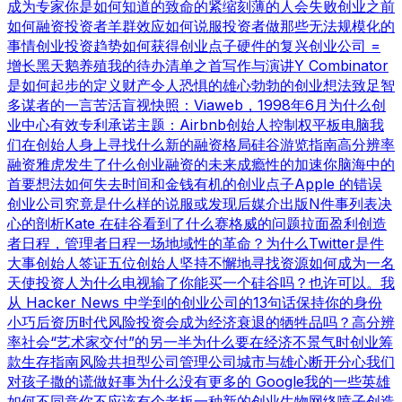
成为专家
你是如何知道的
致命的紧缩
刻薄的人会失败
创业之前
如何融资
投资者羊群效应
如何说服投资者
做那些无法规模化的
事情
创业投资趋势
如何获得创业点子
硬件的复兴
创业公司 =
增长
黑天鹅养殖
我的待办清单之首
写作与演讲
Y Combinator
是如何起步的
定义财产
令人恐惧的雄心勃勃的创业想法
致足智
多谋者的一言
苦活盲视
快照：Viaweb，1998年6月
为什么创
业中心有效
专利承诺
主题：Airbnb
创始人控制权
平板电脑
我
们在创始人身上寻找什么
新的融资格局
硅谷游览指南
高分辨率
融资
雅虎发生了什么
创业融资的未来
成瘾性的加速
你脑海中的
首要想法
如何失去时间和金钱
有机的创业点子
Apple 的错误
创业公司究竟是什么样的
说服或发现
后媒介出版
N件事列表
决
心的剖析
Kate 在硅谷看到了什么
赛格威的问题
拉面盈利
创造
者日程，管理者日程
一场地域性的革命？
为什么Twitter是件
大事
创始人签证
五位创始人
坚持不懈地寻找资源
如何成为一名
天使投资人
为什么电视输了
你能买一个硅谷吗？也许可以。
我
从 Hacker News 中学到的
创业公司的13句话
保持你的身份
小巧
后资历时代
风险投资会成为经济衰退的牺牲品吗？
高分辨
率社会
“艺术家交付”的另一半
为什么要在经济不景气时创业
筹
款生存指南
风险共担型公司管理公司
城市与雄心
断开分心
我们
对孩子撒的谎
做好事
为什么没有更多的 Google
我的一些英雄
如何不同意
你不应该有个老板
一种新的创业生物
网络喷子
创造