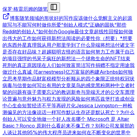
保罗·格雷厄姆的随笔
博客
随笔领域的形状
好的写作
应该做什么
觉醒主义的起源
能写与不能写
何时做你所爱
“创始人模式”
正确的固执
“那些
Reddit的创始人”
如何创办Google
最佳文章
超线性回报
如何做
出伟大的工作
如何获得新想法
阅读的必要性
你（想要）*想要
的东西
外星真理
我从用户那里学到了什么
异端
将想法付诸文字
是否存在好品味？
超越聪明
古怪的语言
如何努力工作
属于自己
的项目
强悍的书呆子
疯狂的新想法
一个拯救生命的NFT
结束
死刑的真正原因
现在人们如何致富
简洁写作
捐赠不指定用途
我
做过什么
真诚 (Earnestness)
亿万富翁的构建
Airbnbs
如何独
立思考
早期作品
财富税模型分析
顺从的四个象限
正统特权
冠状
病毒与信誉
如何写出有用的文章
菜鸟的感觉
黑粉
两种中立者
时
髦的问题
有孩子
需要忘记的教训
新奇与异端
天才的公交车票理
论
普遍与意外
魅力与权力
发现的风险
如何将匹兹堡打造成创业
中心
生命短暂
经济不平等
再碎片化
Jessica Livingston
一种检
测偏见的方法
像说话一样写作
默认生存还是默认死亡？
为什么
创始人可以安全地做一个好人
改名
哪个 Microsoft 是 Altair
Basic？
Ronco 原则
什么看起来不像工作？
别和公司发展部的
人谈
让其他95%的伟大程序员进来
如何在不断变化的世界中