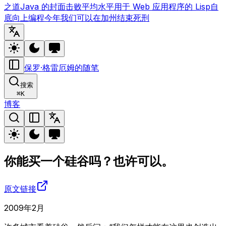
之道
Java 的封面
击败平均水平
用于 Web 应用程序的 Lisp
自
底向上编程
今年我们可以在加州结束死刑
保罗·格雷厄姆的随笔
搜索
⌘
K
博客
你能买一个硅谷吗？也许可以。
原文链接
2009年2月