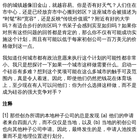
你的城镇越像旧金山，就越容易。你是否有好天气？人们住在
市中心，还是已经放弃市中心搬到郊区？这座城市会被描述为
“时髦”和“宽容”，还是反映“传统价值观”？附近有好的大学
吗？有适合步行的街区吗？书呆子会感到宾至如归吗？如果你
对所有这些问题的回答都是肯定的，那么你不仅有可能成功实
施这个计划，而且有可能以低于每家初创公司一百万美元的价
格做到这一点。
我知道任何城市都有政治意愿来执行这个计划的可能性都非常
小。我只是想探讨一下如果一个城市这样做需要什么。启动一
个硅谷有多难？想到这个奖项可能在这么多城市的触手可及范
围内，真是令人着迷。因此，即使他们仍然把钱花在体育场
上，至少现在有人可以问他们：你为什么选择这样做，而不是
成为硅谷的强大竞争对手？
注释
[1] 那些创办所谓的本地种子公司的总是发现 (a) 他们的申请
者来自四面八方，而不仅仅是当地，以及 (b) 当地的初创公司
也向其他种子公司申请。因此，最终发生的是，申请人池按质
量而不是地理位置进行划分。