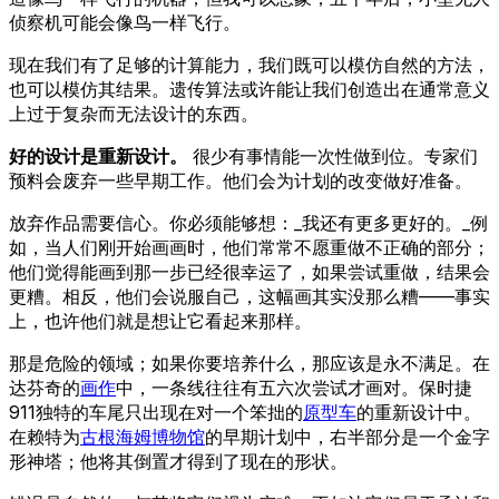
侦察机可能会像鸟一样飞行。
现在我们有了足够的计算能力，我们既可以模仿自然的方法，
也可以模仿其结果。遗传算法或许能让我们创造出在通常意义
上过于复杂而无法设计的东西。
好的设计是重新设计。
很少有事情能一次性做到位。专家们
预料会废弃一些早期工作。他们会为计划的改变做好准备。
放弃作品需要信心。你必须能够想：_我还有更多更好的。_例
如，当人们刚开始画画时，他们常常不愿重做不正确的部分；
他们觉得能画到那一步已经很幸运了，如果尝试重做，结果会
更糟。相反，他们会说服自己，这幅画其实没那么糟——事实
上，也许他们就是想让它看起来那样。
那是危险的领域；如果你要培养什么，那应该是永不满足。在
达芬奇的
画作
中，一条线往往有五六次尝试才画对。保时捷
911独特的车尾只出现在对一个笨拙的
原型车
的重新设计中。
在赖特为
古根海姆博物馆
的早期计划中，右半部分是一个金字
形神塔；他将其倒置才得到了现在的形状。