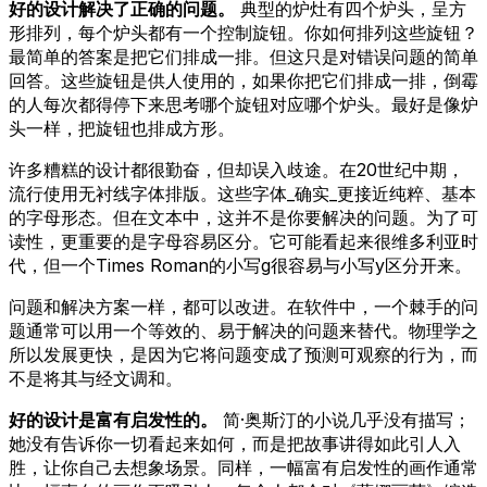
好的设计解决了正确的问题。
典型的炉灶有四个炉头，呈方
形排列，每个炉头都有一个控制旋钮。你如何排列这些旋钮？
最简单的答案是把它们排成一排。但这只是对错误问题的简单
回答。这些旋钮是供人使用的，如果你把它们排成一排，倒霉
的人每次都得停下来思考哪个旋钮对应哪个炉头。最好是像炉
头一样，把旋钮也排成方形。
许多糟糕的设计都很勤奋，但却误入歧途。在20世纪中期，
流行使用无衬线字体排版。这些字体_确实_更接近纯粹、基本
的字母形态。但在文本中，这并不是你要解决的问题。为了可
读性，更重要的是字母容易区分。它可能看起来很维多利亚时
代，但一个Times Roman的小写g很容易与小写y区分开来。
问题和解决方案一样，都可以改进。在软件中，一个棘手的问
题通常可以用一个等效的、易于解决的问题来替代。物理学之
所以发展更快，是因为它将问题变成了预测可观察的行为，而
不是将其与经文调和。
好的设计是富有启发性的。
简·奥斯汀的小说几乎没有描写；
她没有告诉你一切看起来如何，而是把故事讲得如此引人入
胜，让你自己去想象场景。同样，一幅富有启发性的画作通常