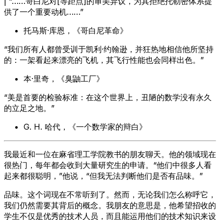
| “……哥白尼对[等距点]的审美异议，为其拒绝托勒密体系提
供了一个重要动机……”
托马斯·库恩，《哥白尼革命》
“我们所有人都曾受训于凯利·约翰逊，并狂热地相信他所坚持
的：一架看起来漂亮的飞机，其飞行性能也会同样出色。”
本·里奇，《臭鼬工厂》
“美是首要的检验标准：在这个世界上，丑陋的数学没有永久
的立足之地。”
G. H. 哈代，《一个数学家的辩白》
我最近和一位在麻省理工学院教书的朋友聊天。他的领域现在
很热门，每年都会收到大量研究生的申请。“他们中很多人看
起来都很聪明，”他说，“但我无法判断他们是否有品味。”
品味。这个词现在不常听到了。然而，无论我们怎么称呼它，
我们仍然需要其背后的概念。我朋友的意思是，他希望招收的
学生不仅是优秀的技术人员，而且能运用他们的技术知识来设