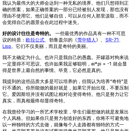
我认为最伟大的大师会达到一种无私的境界。他们只想得到正
确的答案，如果正确答案的一部分已经被别人发现，那也没有
理由不使用它。他们足够自信，可以从任何人那里汲取，而不
会觉得自己的愿景会在此过程中迷失。
好的设计往往是奇特的。
一些最优秀的作品具有一种不可思
议的特质：
欧拉公式
、勃鲁盖尔的《
雪中猎人
》、
SR-71
、
Lisp
。它们不仅美丽，而且是奇特的美丽。
我不太确定为什么。也许只是我自己的愚蠢。开罐器对狗来说
一定显得不可思议。也许如果我足够聪明，ei*pi = -1 就会显
得是世界上最自然的事情。毕竟，它必然是真的。
我提到的这些品质大多是可以培养的，但我认为培养“奇特”是
行不通的。你所能做的最好就是，如果它开始出现，不要压制
它。爱因斯坦并没有试图让相对论变得奇特。他只是努力让它
真实，而真相最终却显得奇特。
在我曾经学习的一所艺术学校里，学生们最想做的就是发展出
个人风格。但如果你只是努力创造好的东西，你将不可避免地
以一种独特的方式去做，就像每个人走路都有独特的方式一
样。米开朗基罗并没有试图画得像米开朗基罗。他只是努力画