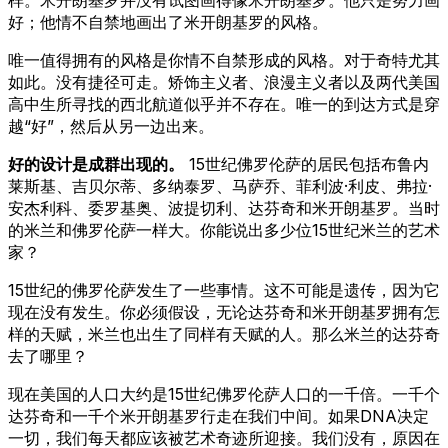
好；他情不自禁地画出了米开朗基罗的风格。
唯一值得拥有的风格是你情不自禁形成的风格。对于奇特尤其
如此。没有捷径可走。矫饰主义者、浪漫主义者以及两代美国
高中生所寻找的西北航道似乎并不存在。唯一的到达方式是穿
越“好”，然后从另一边出来。
好的设计是成群出现的。
15世纪佛罗伦萨的居民包括布鲁内
莱斯基、吉贝尔蒂、多纳泰罗、马萨乔、菲利波·利皮、弗拉·
安杰利科、委罗基奥、波提切利、达芬奇和米开朗基罗。当时
的米兰和佛罗伦萨一样大。你能说出多少位15世纪米兰的艺术
家？
15世纪的佛罗伦萨发生了一些事情。这不可能是遗传，因为它
现在没有发生。你必须假设，无论达芬奇和米开朗基罗拥有怎
样的天赋，米兰也出生了同样有天赋的人。那么米兰的达芬奇
去了哪里？
现在美国的人口大约是15世纪佛罗伦萨人口的一千倍。一千个
达芬奇和一千个米开朗基罗行走在我们中间。如果DNA决定
一切，我们每天都应该被艺术奇迹所迎接。我们没有，原因在