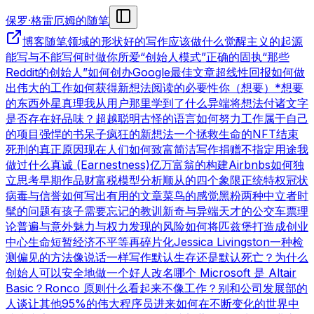
保罗·格雷厄姆的随笔
博客
随笔领域的形状
好的写作
应该做什么
觉醒主义的起源
能写与不能写
何时做你所爱
“创始人模式”
正确的固执
“那些
Reddit的创始人”
如何创办Google
最佳文章
超线性回报
如何做
出伟大的工作
如何获得新想法
阅读的必要性
你（想要）*想要
的东西
外星真理
我从用户那里学到了什么
异端
将想法付诸文字
是否存在好品味？
超越聪明
古怪的语言
如何努力工作
属于自己
的项目
强悍的书呆子
疯狂的新想法
一个拯救生命的NFT
结束
死刑的真正原因
现在人们如何致富
简洁写作
捐赠不指定用途
我
做过什么
真诚 (Earnestness)
亿万富翁的构建
Airbnbs
如何独
立思考
早期作品
财富税模型分析
顺从的四个象限
正统特权
冠状
病毒与信誉
如何写出有用的文章
菜鸟的感觉
黑粉
两种中立者
时
髦的问题
有孩子
需要忘记的教训
新奇与异端
天才的公交车票理
论
普遍与意外
魅力与权力
发现的风险
如何将匹兹堡打造成创业
中心
生命短暂
经济不平等
再碎片化
Jessica Livingston
一种检
测偏见的方法
像说话一样写作
默认生存还是默认死亡？
为什么
创始人可以安全地做一个好人
改名
哪个 Microsoft 是 Altair
Basic？
Ronco 原则
什么看起来不像工作？
别和公司发展部的
人谈
让其他95%的伟大程序员进来
如何在不断变化的世界中