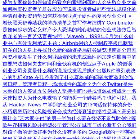
成为专家
你是如何知道的
致命的紧缩
刻薄的人会失败
创业之前
如何融资
投资者羊群效应
如何说服投资者
做那些无法规模化的
事情
创业投资趋势
如何获得创业点子
硬件的复兴
创业公司 =
增长
黑天鹅养殖
我的待办清单之首
写作与演讲
Y Combinator
是如何起步的
定义财产
令人恐惧的雄心勃勃的创业想法
致足智
多谋者的一言
苦活盲视
快照：Viaweb，1998年6月
为什么创
业中心有效
专利承诺
主题：Airbnb
创始人控制权
平板电脑
我
们在创始人身上寻找什么
新的融资格局
硅谷游览指南
高分辨率
融资
雅虎发生了什么
创业融资的未来
成瘾性的加速
你脑海中的
首要想法
如何失去时间和金钱
有机的创业点子
Apple 的错误
创业公司究竟是什么样的
说服或发现
后媒介出版
N件事列表
决
心的剖析
Kate 在硅谷看到了什么
赛格威的问题
拉面盈利
创造
者日程，管理者日程
一场地域性的革命？
为什么Twitter是件
大事
创始人签证
五位创始人
坚持不懈地寻找资源
如何成为一名
天使投资人
为什么电视输了
你能买一个硅谷吗？也许可以。
我
从 Hacker News 中学到的
创业公司的13句话
保持你的身份
小巧
后资历时代
风险投资会成为经济衰退的牺牲品吗？
高分辨
率社会
“艺术家交付”的另一半
为什么要在经济不景气时创业
筹
款生存指南
风险共担型公司管理公司
城市与雄心
断开分心
我们
对孩子撒的谎
做好事
为什么没有更多的 Google
我的一些英雄
如何不同意
你不应该有个老板
一种新的创业生物
网络喷子
创造