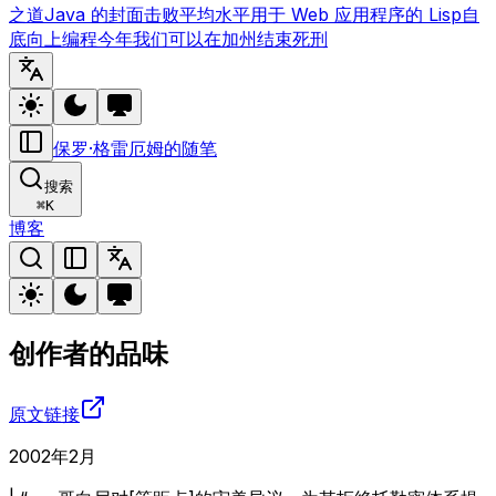
之道
Java 的封面
击败平均水平
用于 Web 应用程序的 Lisp
自
底向上编程
今年我们可以在加州结束死刑
保罗·格雷厄姆的随笔
搜索
⌘
K
博客
创作者的品味
原文链接
2002年2月