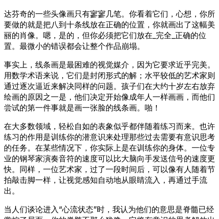
达芬奇的一些头像画只有寥寥几笔。你看着它们，心想，你所
要做的就是把八到十条线放在正确的位置，你就画出了这幅美
丽的肖像。嗯，是的，但你必须把它们放在_完全_正确的位
置。最微小的错误都会让整个作品崩塌。
事实上，线条画是最困难的视觉媒介，因为它要求近乎完美。
用数学术语来说，它们是封闭形式的解；水平较低的艺术家则
通过逐次逼近来解决同样的问题。孩子们在大约十岁左右放弃
绘画的原因之一是，他们决定开始像成年人一样画画，而他们
尝试的第一件事就是画一张脸的线条画。啪！
在大多数领域，轻松自如的表象似乎都伴随着练习而来。也许
练习的作用是训练你的潜意识来处理那些过去需要有意识思考
的任务。在某些情况下，你实际上是在训练你的身体。一位专
业的钢琴家演奏音符的速度可以比大脑向手发送信号的速度更
快。同样，一位艺术家，过了一段时间后，可以像有人随着节
拍敲击脚一样，让视觉感知自动地从眼睛流入，再通过手流
出。
当人们谈论进入“心流状态”时，我认为他们的意思是脊髓已经