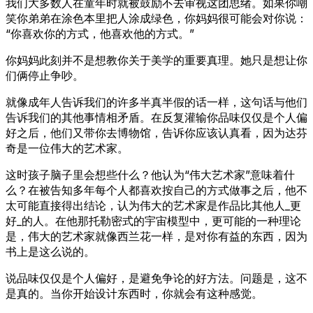
我们大多数人在童年时就被鼓励不去审视这团思绪。如果你嘲
笑你弟弟在涂色本里把人涂成绿色，你妈妈很可能会对你说：
“你喜欢你的方式，他喜欢他的方式。”
你妈妈此刻并不是想教你关于美学的重要真理。她只是想让你
们俩停止争吵。
就像成年人告诉我们的许多半真半假的话一样，这句话与他们
告诉我们的其他事情相矛盾。在反复灌输你品味仅仅是个人偏
好之后，他们又带你去博物馆，告诉你应该认真看，因为达芬
奇是一位伟大的艺术家。
这时孩子脑子里会想些什么？他认为“伟大艺术家”意味着什
么？在被告知多年每个人都喜欢按自己的方式做事之后，他不
太可能直接得出结论，认为伟大的艺术家是作品比其他人_更
好_的人。在他那托勒密式的宇宙模型中，更可能的一种理论
是，伟大的艺术家就像西兰花一样，是对你有益的东西，因为
书上是这么说的。
说品味仅仅是个人偏好，是避免争论的好方法。问题是，这不
是真的。当你开始设计东西时，你就会有这种感觉。