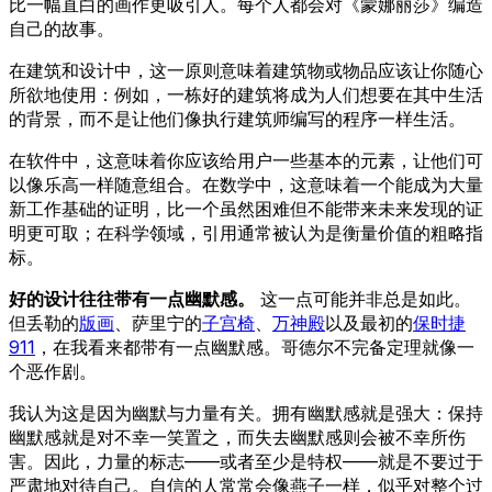
比一幅直白的画作更吸引人。每个人都会对《蒙娜丽莎》编造
自己的故事。
在建筑和设计中，这一原则意味着建筑物或物品应该让你随心
所欲地使用：例如，一栋好的建筑将成为人们想要在其中生活
的背景，而不是让他们像执行建筑师编写的程序一样生活。
在软件中，这意味着你应该给用户一些基本的元素，让他们可
以像乐高一样随意组合。在数学中，这意味着一个能成为大量
新工作基础的证明，比一个虽然困难但不能带来未来发现的证
明更可取；在科学领域，引用通常被认为是衡量价值的粗略指
标。
好的设计往往带有一点幽默感。
这一点可能并非总是如此。
但丢勒的
版画
、萨里宁的
子宫椅
、
万神殿
以及最初的
保时捷
911
，在我看来都带有一点幽默感。哥德尔不完备定理就像一
个恶作剧。
我认为这是因为幽默与力量有关。拥有幽默感就是强大：保持
幽默感就是对不幸一笑置之，而失去幽默感则会被不幸所伤
害。因此，力量的标志——或者至少是特权——就是不要过于
严肃地对待自己。自信的人常常会像燕子一样，似乎对整个过