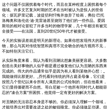
这个问题不仅困扰着每个时代，而且在某种程度上困扰着每个
领域。许多文艺复兴时期的艺术在当时被认为是惊人的世俗
化：据瓦萨里记载，波提切利忏悔并放弃了绘画，弗拉·巴托
洛梅奥和洛伦佐·迪·克雷迪甚至烧毁了他们的一些作品。爱因
斯坦的相对论冒犯了许多当时的物理学家，几十年都没有被完
全接受——在法国，直到20世纪50年代才被接受。
今天的实验误差就是明天的新理论。如果你想发现伟大的新事
物，那么与其对传统智慧和真理不完全吻合的地方视而不见，
不如特别关注它们。
从实际角度来看，我认为看到丑陋比想象美丽更容易。大多数
创造出美好事物的人似乎都是通过修复他们认为丑陋的东西来
完成的。伟大的作品通常似乎是因为有人看到某物并心想：_
我能做得比那更好。_乔托看到传统的拜占庭圣母像，它们是
按照几个世纪以来令所有人满意的公式绘制的，但在他看来，
它们显得僵硬而不自然。哥白尼被一个他所有同时代人都能容
忍的“凑合方案”所困扰，他觉得一定有更好的解决方案。
对丑陋的无法容忍本身是不够的。你必须深入理解一个领域，
才能培养出对需要改进之处的敏锐嗅觉。你必须做足功课。但