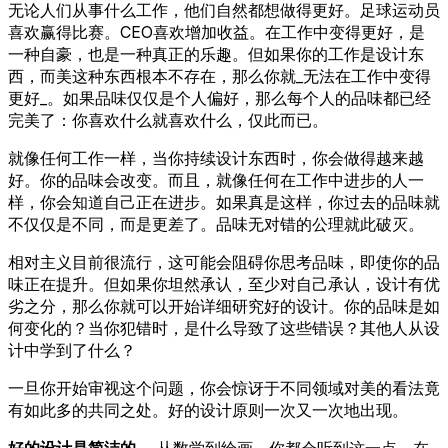
无论人们从事什么工作，他们自然都想做得更好。足球运动员
喜欢赢得比赛。CEO喜欢增加收益。在工作中变得更好，是
一种自豪，也是一种真正的乐趣。但如果你的工作是设计东
西，而美这种东西根本不存在，那么你就_无法在工作中变得
更好_。如果品味仅仅是个人偏好，那么每个人的品味都已经
完美了：你喜欢什么就喜欢什么，仅此而已。
就像任何工作一样，当你持续设计东西时，你会做得越来越
好。你的品味会改变。而且，就像任何在工作中进步的人一
样，你会知道自己正在进步。如果真是这样，你过去的品味就
不仅仅是不同，而是更差了。品味无对错的公理就此破灭。
相对主义目前很流行，这可能会阻碍你思考品味，即使你的品
味正在提升。但如果你坦然承认，至少对自己承认，设计有优
劣之分，那么你就可以开始详细研究好的设计。你的品味是如
何变化的？当你犯错时，是什么导致了这些错误？其他人从设
计中学到了什么？
一旦你开始审视这个问题，你会惊讶于不同领域对美的看法竟
有如此多的共同之处。好的设计原则一次又一次地出现。
好的设计是简洁的。
从数学到绘画，你都会听到这一点。在