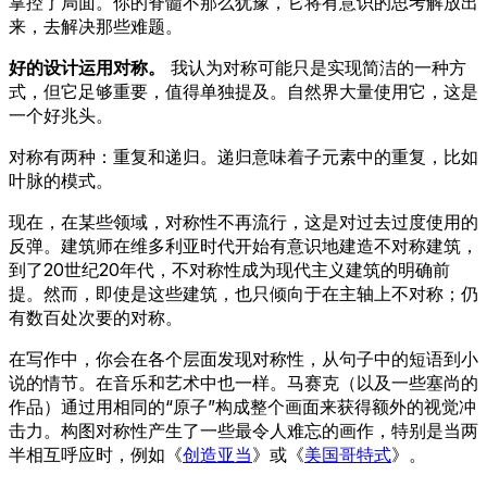
掌控了局面。你的脊髓不那么犹豫，它将有意识的思考解放出
来，去解决那些难题。
好的设计运用对称。
我认为对称可能只是实现简洁的一种方
式，但它足够重要，值得单独提及。自然界大量使用它，这是
一个好兆头。
对称有两种：重复和递归。递归意味着子元素中的重复，比如
叶脉的模式。
现在，在某些领域，对称性不再流行，这是对过去过度使用的
反弹。建筑师在维多利亚时代开始有意识地建造不对称建筑，
到了20世纪20年代，不对称性成为现代主义建筑的明确前
提。然而，即使是这些建筑，也只倾向于在主轴上不对称；仍
有数百处次要的对称。
在写作中，你会在各个层面发现对称性，从句子中的短语到小
说的情节。在音乐和艺术中也一样。马赛克（以及一些塞尚的
作品）通过用相同的“原子”构成整个画面来获得额外的视觉冲
击力。构图对称性产生了一些最令人难忘的画作，特别是当两
半相互呼应时，例如《
创造亚当
》或《
美国哥特式
》。