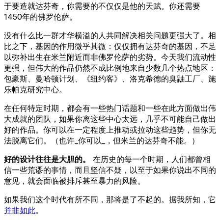
于要造就达芬奇，你需要的不仅仅是他的天赋。你还需要
1450年的佛罗伦萨。
没有什么比一群才华横溢的人共同解决相关问题更强大了。相
比之下，基因的作用微乎其微：仅仅拥有达芬奇的基因，不足
以弥补出生在米兰附近而非佛罗伦萨的劣势。今天我们流动性
更强，但伟大的作品仍然不成比例地来自少数几个热点地区：
包豪斯、曼哈顿计划、《纽约客》、洛克希德的臭鼬工厂、施
乐帕克研究中心。
在任何特定时期，都会有一些热门话题和一些在此方面做出伟
大成就的团队，如果你离这些中心太远，几乎不可能自己做出
好的作品。你可以在一定程度上推动或拉动这些趋势，但你无
法脱离它们。（也许_你可以_，但米兰的达芬奇不能。）
好的设计往往是大胆的。
在历史的每一个时期，人们都曾相
信一些荒谬的事情，而且坚信不疑，以至于如果你说出不同的
意见，就会面临被排斥甚至暴力的风险。
如果我们这个时代有所不同，那将是了不起的。据我所知，它
并非如此
。