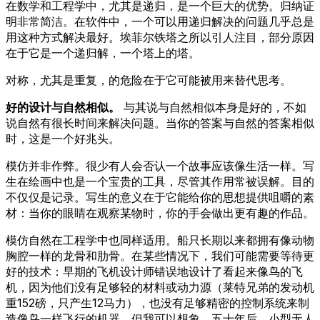
在数学和工程学中，尤其是递归，是一个巨大的优势。归纳证
明非常简洁。在软件中，一个可以用递归解决的问题几乎总是
用这种方式解决最好。埃菲尔铁塔之所以引人注目，部分原因
在于它是一个递归解，一个塔上的塔。
对称，尤其是重复，的危险在于它可能被用来替代思考。
好的设计与自然相似。
与其说与自然相似本身是好的，不如
说自然有很长时间来解决问题。当你的答案与自然的答案相似
时，这是一个好兆头。
模仿并非作弊。很少有人会否认一个故事应该像生活一样。写
生在绘画中也是一个宝贵的工具，尽管其作用常被误解。目的
不仅仅是记录。写生的意义在于它能给你的思想提供咀嚼的素
材：当你的眼睛在观察某物时，你的手会做出更有趣的作品。
模仿自然在工程学中也同样适用。船只长期以来都拥有像动物
胸腔一样的龙骨和肋骨。在某些情况下，我们可能需要等待更
好的技术：早期的飞机设计师错误地设计了看起来像鸟的飞
机，因为他们没有足够轻的材料或动力源（莱特兄弟的发动机
重152磅，只产生12马力），也没有足够精密的控制系统来制
造像鸟一样飞行的机器，但我可以想象，五十年后，小型无人