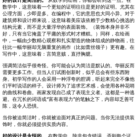
数学中，这意味着一个更短的证明往往是更好的证明。尤其在
公理方面，少即是多。在编程中，它的意思也大同小异。对于
建筑师和设计师来说，这意味着美应该依赖于少数精心挑选的
结构元素，而不是大量浮华的表面装饰。（装饰本身并非不
好，只有当它掩盖了平庸的形式时才糟糕。）同样，在绘画
中，一幅由少数精心观察和扎实塑造的物体组成的静物画，往
往比一幅华丽却无脑重复的画作（比如蕾丝领子）更有趣。在
写作中，这意味着：言简意赅，直抒胸臆。
强调简洁似乎很奇怪。你可能会认为简洁是默认的。华丽反而
需要更多工作。但当人们试图创新时，似乎总会有些东西附
身。初学写作的人会采用一种浮夸的腔调，听起来完全不像他
们平时说话的样子。设计师为了追求艺术感，会使用各种花哨
的曲线和卷曲。画家发现自己成了表现主义者。这都是一种逃
避。在冗长的词语或“富有表现力”的笔触之下，内容却乏善可
陈，这令人恐惧。
当你被迫简洁时，你就被迫面对真正的问题。当你无法提供装
饰时，你就必须提供实质内容。
好的设计是永恒的。
在数学中，除非包含错误，否则每个证