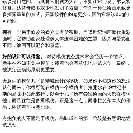
错误是自然的。与其将它们视为灾难，不如让它们易于承认和
修复。达芬奇或多或少地发明了素描，作为一种让绘画承载更
多探索重量的方式。开源软件的bug更少，因为它承认bug的
可能性。
拥有一个易于修改的媒介会有所帮助。当15世纪油画取代蛋彩
画时，它帮助画家处理像人体这样困难的主题，因为与蛋彩画
不同，油画可以混合和覆盖。
好的设计可以借鉴。
对待模仿的态度常常会经历一个循环。
新手在不知不觉中模仿；接着他会有意识地尝试原创；最终，
他决定正确比原创更重要。
无意识的模仿几乎是糟糕设计的秘诀。如果你不知道你的想法
从何而来，你很可能在模仿一个模仿者。拉斐尔在19世纪中
期的品味中如此盛行，以至于几乎所有尝试绘画的人都在模仿
他，而且往往是多重模仿。正是这一点，而非拉斐尔本人的作
品，困扰着前拉斐尔派。
有抱负的人不满足于模仿。品味成长的第二阶段是有意识地尝
试原创。