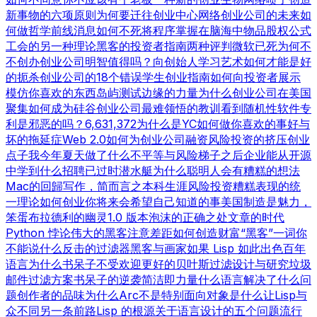
新事物的六项原则
为何要迁往创业中心
网络创业公司的未来
如
何做哲学
前线消息
如何不死
将程序掌握在脑海中
物品
股权公式
工会的另一种理论
黑客的投资者指南
两种评判
微软已死
为何不
不创办创业公司
明智值得吗？
向创始人学习
艺术如何才能是好
的
扼杀创业公司的18个错误
学生创业指南
如何向投资者展示
模仿你喜欢的东西
岛屿测试
边缘的力量
为什么创业公司在美国
聚集
如何成为硅谷
创业公司最难领悟的教训
看到随机性
软件专
利是邪恶的吗？
6,631,372
为什么是YC
如何做你喜欢的事
好与
坏的拖延症
Web 2.0
如何为创业公司融资
风险投资的挤压
创业
点子
我今年夏天做了什么
不平等与风险
梯子之后
企业能从开源
中学到什么
招聘已过时
潜水艇
为什么聪明人会有糟糕的想法
Mac的回歸
写作，简而言之
本科生涯
风险投资糟糕表现的统
一理论
如何创业
你将来会希望自己知道的事
美国制造
是魅力，
笨蛋
布拉德利的幽灵
1.0 版本
泡沫的正确之处
文章的时代
Python 悖论
伟大的黑客
注意差距
如何创造财富
“黑客”一词
你
不能说什么
反击的过滤器
黑客与画家
如果 Lisp 如此出色
百年
语言
为什么书呆子不受欢迎
更好的贝叶斯过滤
设计与研究
垃圾
邮件过滤方案
书呆子的逆袭
简洁即力量
什么语言解决了什么问
题
创作者的品味
为什么Arc不是特别面向对象
是什么让Lisp与
众不同
另一条前路
Lisp 的根源
关于语言设计的五个问题
流行