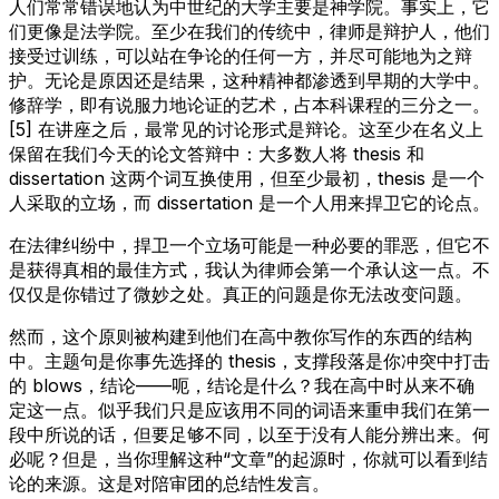
人们常常错误地认为中世纪的大学主要是神学院。事实上，它
们更像是法学院。至少在我们的传统中，律师是辩护人，他们
接受过训练，可以站在争论的任何一方，并尽可能地为之辩
护。无论是原因还是结果，这种精神都渗透到早期的大学中。
修辞学，即有说服力地论证的艺术，占本科课程的三分之一。
[5] 在讲座之后，最常见的讨论形式是辩论。这至少在名义上
保留在我们今天的论文答辩中：大多数人将 thesis 和
dissertation 这两个词互换使用，但至少最初，thesis 是一个
人采取的立场，而 dissertation 是一个人用来捍卫它的论点。
在法律纠纷中，捍卫一个立场可能是一种必要的罪恶，但它不
是获得真相的最佳方式，我认为律师会第一个承认这一点。不
仅仅是你错过了微妙之处。真正的问题是你无法改变问题。
然而，这个原则被构建到他们在高中教你写作的东西的结构
中。主题句是你事先选择的 thesis，支撑段落是你冲突中打击
的 blows，结论——呃，结论是什么？我在高中时从来不确
定这一点。似乎我们只是应该用不同的词语来重申我们在第一
段中所说的话，但要足够不同，以至于没有人能分辨出来。何
必呢？但是，当你理解这种“文章”的起源时，你就可以看到结
论的来源。这是对陪审团的总结性发言。