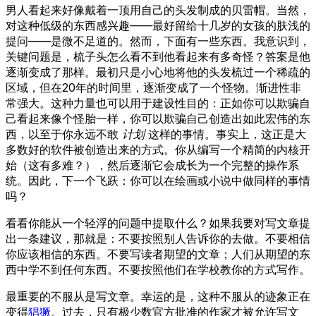
男人看起来好像戴着一顶用自己的头发制成的贝雷帽。当然，
对这种低级的东西感兴趣——最好留给十几岁的女孩的肤浅的
提问——是微不足道的。然而，下面有一些东西。我意识到，
关键问题是，梳子头怎么看不到他看起来有多奇怪？答案是他
逐渐变成了那样。最初只是小心地将他的头发梳过一个稀疏的
区域，但在20年的时间里，逐渐变成了一个怪物。渐进性非
常强大。这种力量也可以用于建设性目的：正如你可以欺骗自
己看起来像个怪胎一样，你可以欺骗自己创造出如此宏伟的东
西，以至于你永远不敢
计划
这样的事情。事实上，这正是大
多数好的软件被创造出来的方式。你从编写一个精简的内核开
始（这有多难？），然后逐渐它会成长为一个完整的操作系
统。因此，下一个飞跃：你可以在绘画或小说中做同样的事情
吗？
看看你能从一个轻浮的问题中提取什么？如果我要对写文章提
出一条建议，那就是：不要按照别人告诉你的去做。不要相信
你应该相信的东西。不要写读者期望的文章；人们从期望的东
西中学不到任何东西。不要按照他们在学校教你的方式写作。
最重要的不服从是写文章。幸运的是，这种不服从的迹象正在
变得
猖獗
。过去，只有极少数官方批准的作家才被允许写文