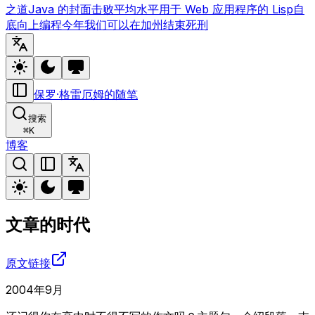
之道
Java 的封面
击败平均水平
用于 Web 应用程序的 Lisp
自
底向上编程
今年我们可以在加州结束死刑
保罗·格雷厄姆的随笔
搜索
⌘
K
博客
文章的时代
原文链接
2004年9月