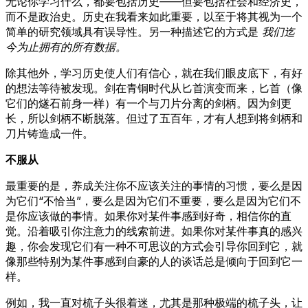
无论你学习什么，都要包括历史——但要包括社会和经济史，
而不是政治史。历史在我看来如此重要，以至于将其视为一个
简单的研究领域具有误导性。另一种描述它的方式是
我们迄
今为止拥有的所有数据。
除其他外，学习历史使人们有信心，就在我们眼皮底下，有好
的想法等待被发现。剑在青铜时代从匕首演变而来，匕首（像
它们的燧石前身一样）有一个与刀片分离的剑柄。因为剑更
长，所以剑柄不断脱落。但过了五百年，才有人想到将剑柄和
刀片铸造成一件。
不服从
最重要的是，养成关注你不应该关注的事情的习惯，要么是因
为它们“不恰当”，要么是因为它们不重要，要么是因为它们不
是你应该做的事情。如果你对某件事感到好奇，相信你的直
觉。沿着吸引你注意力的线索前进。如果你对某件事真的感兴
趣，你会发现它们有一种不可思议的方式会引导你回到它，就
像那些特别为某件事感到自豪的人的谈话总是倾向于回到它一
样。
例如，我一直对梳子头很着迷，尤其是那种极端的梳子头，让