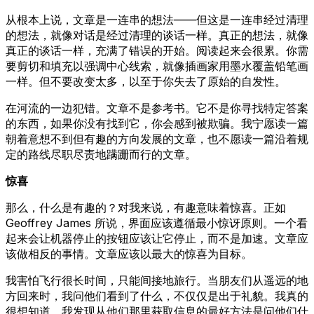
从根本上说，文章是一连串的想法——但这是一连串经过清理
的想法，就像对话是经过清理的谈话一样。真正的想法，就像
真正的谈话一样，充满了错误的开始。阅读起来会很累。你需
要剪切和填充以强调中心线索，就像插画家用墨水覆盖铅笔画
一样。但不要改变太多，以至于你失去了原始的自发性。
在河流的一边犯错。文章不是参考书。它不是你寻找特定答案
的东西，如果你没有找到它，你会感到被欺骗。我宁愿读一篇
朝着意想不到但有趣的方向发展的文章，也不愿读一篇沿着规
定的路线尽职尽责地蹒跚而行的文章。
惊喜
那么，什么是有趣的？对我来说，有趣意味着惊喜。正如
Geoffrey James 所说，界面应该遵循最小惊讶原则。一个看
起来会让机器停止的按钮应该让它停止，而不是加速。文章应
该做相反的事情。文章应该以最大的惊喜为目标。
我害怕飞行很长时间，只能间接地旅行。当朋友们从遥远的地
方回来时，我问他们看到了什么，不仅仅是出于礼貌。我真的
很想知道。我发现从他们那里获取信息的最好方法是问他们什