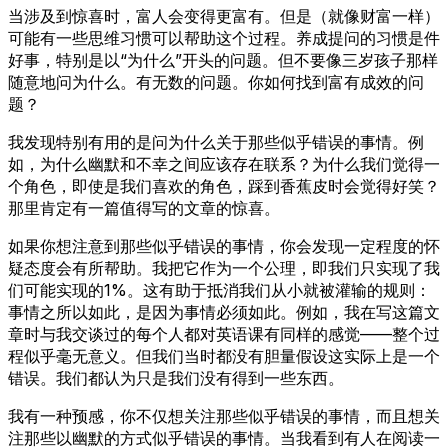
当涉及到惊喜时，富人会变得更富有。但是（就像财富一样）
可能有一些思维习惯可以帮助这个过程。养成提问的习惯是件
好事，特别是以“为什么”开头的问题。但不要像三岁孩子那样
随意地问为什么。有无数的问题。你如何找到富有成效的问
题？
我发现特别有用的是问为什么关于那些似乎错误的事情。例
如，为什么幽默和不幸之间应该存在联系？为什么我们觉得一
个角色，即使是我们喜欢的角色，踩到香蕉皮时会觉得好笑？
那里肯定有一篇值得写的文章的惊喜。
如果你想注意到那些似乎错误的事情，你会发现一定程度的怀
疑态度会有所帮助。我把它作为一个公理，即我们只实现了我
们可能实现的1%。这有助于抵消我们从小就被灌输的规则：
事情之所以如此，是因为事情必须如此。例如，我在写这篇文
章时与我交谈过的每个人都对英语课有同样的感觉——整个过
程似乎毫无意义。但我们当时都没有胆量假设这实际上是一个
错误。我们都认为只是我们没有得到一些东西。
我有一种预感，你不仅想关注那些似乎错误的事情，而且想关
注那些以幽默的方式似乎错误的事情。当我看到有人在阅读一