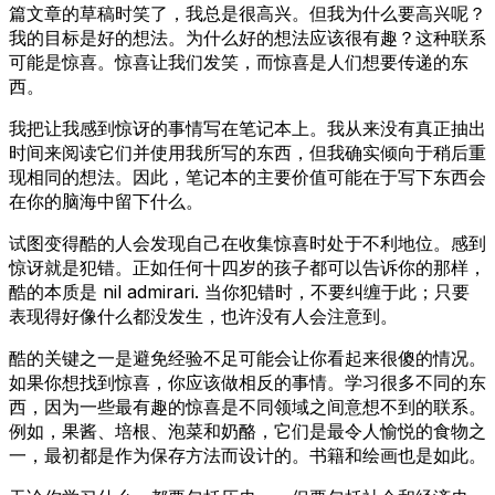
篇文章的草稿时笑了，我总是很高兴。但我为什么要高兴呢？
我的目标是好的想法。为什么好的想法应该很有趣？这种联系
可能是惊喜。惊喜让我们发笑，而惊喜是人们想要传递的东
西。
我把让我感到惊讶的事情写在笔记本上。我从来没有真正抽出
时间来阅读它们并使用我所写的东西，但我确实倾向于稍后重
现相同的想法。因此，笔记本的主要价值可能在于写下东西会
在你的脑海中留下什么。
试图变得酷的人会发现自己在收集惊喜时处于不利地位。感到
惊讶就是犯错。正如任何十四岁的孩子都可以告诉你的那样，
酷的本质是
nil admirari.
当你犯错时，不要纠缠于此；只要
表现得好像什么都没发生，也许没有人会注意到。
酷的关键之一是避免经验不足可能会让你看起来很傻的情况。
如果你想找到惊喜，你应该做相反的事情。学习很多不同的东
西，因为一些最有趣的惊喜是不同领域之间意想不到的联系。
例如，果酱、培根、泡菜和奶酪，它们是最令人愉悦的食物之
一，最初都是作为保存方法而设计的。书籍和绘画也是如此。