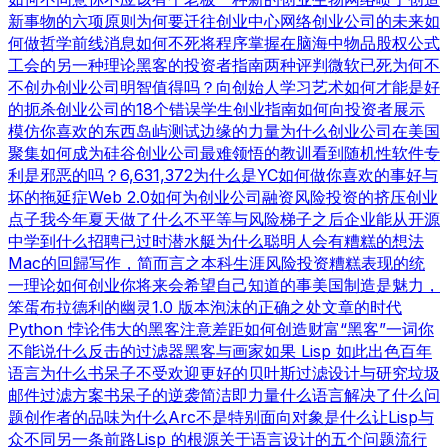
新事物的六项原则
为何要迁往创业中心
网络创业公司的未来
如
何做哲学
前线消息
如何不死
将程序掌握在脑海中
物品
股权公式
工会的另一种理论
黑客的投资者指南
两种评判
微软已死
为何不
不创办创业公司
明智值得吗？
向创始人学习
艺术如何才能是好
的
扼杀创业公司的18个错误
学生创业指南
如何向投资者展示
模仿你喜欢的东西
岛屿测试
边缘的力量
为什么创业公司在美国
聚集
如何成为硅谷
创业公司最难领悟的教训
看到随机性
软件专
利是邪恶的吗？
6,631,372
为什么是YC
如何做你喜欢的事
好与
坏的拖延症
Web 2.0
如何为创业公司融资
风险投资的挤压
创业
点子
我今年夏天做了什么
不平等与风险
梯子之后
企业能从开源
中学到什么
招聘已过时
潜水艇
为什么聪明人会有糟糕的想法
Mac的回歸
写作，简而言之
本科生涯
风险投资糟糕表现的统
一理论
如何创业
你将来会希望自己知道的事
美国制造
是魅力，
笨蛋
布拉德利的幽灵
1.0 版本
泡沫的正确之处
文章的时代
Python 悖论
伟大的黑客
注意差距
如何创造财富
“黑客”一词
你
不能说什么
反击的过滤器
黑客与画家
如果 Lisp 如此出色
百年
语言
为什么书呆子不受欢迎
更好的贝叶斯过滤
设计与研究
垃圾
邮件过滤方案
书呆子的逆袭
简洁即力量
什么语言解决了什么问
题
创作者的品味
为什么Arc不是特别面向对象
是什么让Lisp与
众不同
另一条前路
Lisp 的根源
关于语言设计的五个问题
流行