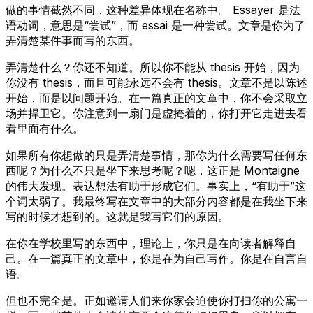
做的事情截然不同，这种差异体现在名称中。
Essayer
是法
语动词，意思是“尝试”，而
essai
是一种尝试。文章是你为了
弄清楚某件事而写的东西。
弄清楚什么？你还不知道。所以你不能从 thesis 开始，因为
你没有 thesis，而且可能永远不会有 thesis。文章不是以陈述
开始，而是以问题开始。在一篇真正的文章中，你不会采取立
场并捍卫它。你注意到一扇门是虚掩着的，你打开它走进去看
看里面有什么。
如果所有你想做的只是弄清楚事情，那你为什么需要写任何东
西呢？为什么不只是坐下来思考呢？嗯，这正是 Montaigne
的伟大发现。表达想法有助于形成它们。事实上，“有助于”这
个词太弱了。我最终写在文章中的大部分内容都是在我坐下来
写的时候才想到的。这就是我写它们的原因。
在你在学校里写的东西中，理论上，你只是在向读者解释自
己。在一篇真正的文章中，你是在为自己写作。你是在自言自
语。
但也不完全是。正如邀请人们来你家会迫使你打扫你的公寓一