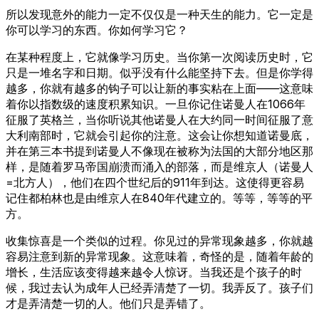
所以发现意外的能力一定不仅仅是一种天生的能力。它一定是
你可以学习的东西。你如何学习它？
在某种程度上，它就像学习历史。当你第一次阅读历史时，它
只是一堆名字和日期。似乎没有什么能坚持下去。但是你学得
越多，你就有越多的钩子可以让新的事实粘在上面——这意味
着你以指数级的速度积累知识。一旦你记住诺曼人在1066年
征服了英格兰，当你听说其他诺曼人在大约同一时间征服了意
大利南部时，它就会引起你的注意。这会让你想知道诺曼底，
并在第三本书提到诺曼人不像现在被称为法国的大部分地区那
样，是随着罗马帝国崩溃而涌入的部落，而是维京人（诺曼人
=北方人），他们在四个世纪后的911年到达。这使得更容易
记住都柏林也是由维京人在840年代建立的。等等，等等的平
方。
收集惊喜是一个类似的过程。你见过的异常现象越多，你就越
容易注意到新的异常现象。这意味着，奇怪的是，随着年龄的
增长，生活应该变得越来越令人惊讶。当我还是个孩子的时
候，我过去认为成年人已经弄清楚了一切。我弄反了。孩子们
才是弄清楚一切的人。他们只是弄错了。