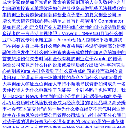
成为专家
你是如何知道的
致命的紧缩
刻薄的人会失败
创业之前
如何融资
投资者羊群效应
如何说服投资者
做那些无法规模化的
事情
创业投资趋势
如何获得创业点子
硬件的复兴
创业公司 =
增长
黑天鹅养殖
我的待办清单之首
写作与演讲
Y Combinator
是如何起步的
定义财产
令人恐惧的雄心勃勃的创业想法
致足智
多谋者的一言
苦活盲视
快照：Viaweb，1998年6月
为什么创
业中心有效
专利承诺
主题：Airbnb
创始人控制权
平板电脑
我
们在创始人身上寻找什么
新的融资格局
硅谷游览指南
高分辨率
融资
雅虎发生了什么
创业融资的未来
成瘾性的加速
你脑海中的
首要想法
如何失去时间和金钱
有机的创业点子
Apple 的错误
创业公司究竟是什么样的
说服或发现
后媒介出版
N件事列表
决
心的剖析
Kate 在硅谷看到了什么
赛格威的问题
拉面盈利
创造
者日程，管理者日程
一场地域性的革命？
为什么Twitter是件
大事
创始人签证
五位创始人
坚持不懈地寻找资源
如何成为一名
天使投资人
为什么电视输了
你能买一个硅谷吗？也许可以。
我
从 Hacker News 中学到的
创业公司的13句话
保持你的身份
小巧
后资历时代
风险投资会成为经济衰退的牺牲品吗？
高分辨
率社会
“艺术家交付”的另一半
为什么要在经济不景气时创业
筹
款生存指南
风险共担型公司管理公司
城市与雄心
断开分心
我们
对孩子撒的谎
做好事
为什么没有更多的 Google
我的一些英雄
如何不同意
你不应该有个老板
一种新的创业生物
网络喷子
创造