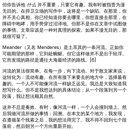
但你告诉他
什么
并不重要，只要它有趣。我有时被指责为漫
无目的。在捍卫立场的写作中，这将是一个缺陷。在那里，你
并不关心真相。你已经知道你要去哪里，你想直接去那里，在
障碍中咆哮，用手势穿过沼泽地。但那不是你在文章中试图做
的事情。文章应该是一种对真理的探索。如果不漫无目的，那
就很可疑了。
Meander（又名 Menderes）是土耳其的一条河流。正如你
可能期望的那样，它到处蜿蜒。但它这样做并不是出于轻浮。
它所发现的路径是通往大海最经济的路线。[6]
河流的算法很简单。在每一步，向下流动。对于散文家来说，
这转化为：流动有趣。在所有接下来要去的地方中，选择最有
趣的。一个人不可能像河流一样缺乏远见。我总是大致知道我
想写什么。但不是我想达到的具体结论；从一个段落到另一个
段落，我让想法顺其自然。
这并不总是奏效。有时，像河流一样，一个人会撞到墙上。然
后我做河流所做的事情：回溯。在本文的某个地方，我发现，
在遵循某个线索之后，我的想法用完了。我不得不回到七个段
落前，然后朝另一个方向重新开始。