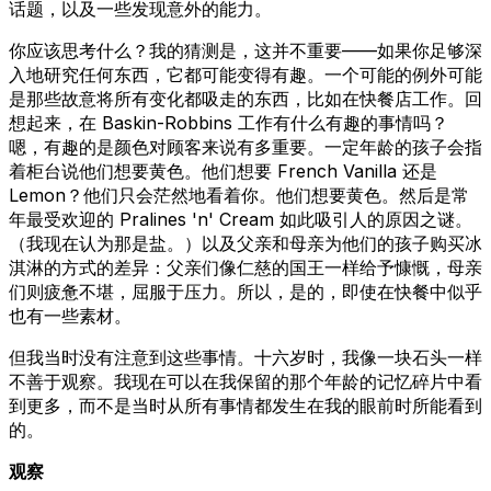
话题，以及一些发现意外的能力。
你应该思考什么？我的猜测是，这并不重要——如果你足够深
入地研究任何东西，它都可能变得有趣。一个可能的例外可能
是那些故意将所有变化都吸走的东西，比如在快餐店工作。回
想起来，在 Baskin-Robbins 工作有什么有趣的事情吗？
嗯，有趣的是颜色对顾客来说有多重要。一定年龄的孩子会指
着柜台说他们想要黄色。他们想要 French Vanilla 还是
Lemon？他们只会茫然地看着你。他们想要黄色。然后是常
年最受欢迎的 Pralines 'n' Cream 如此吸引人的原因之谜。
（我现在认为那是盐。）以及父亲和母亲为他们的孩子购买冰
淇淋的方式的差异：父亲们像仁慈的国王一样给予慷慨，母亲
们则疲惫不堪，屈服于压力。所以，是的，即使在快餐中似乎
也有一些素材。
但我当时没有注意到这些事情。十六岁时，我像一块石头一样
不善于观察。我现在可以在我保留的那个年龄的记忆碎片中看
到更多，而不是当时从所有事情都发生在我的眼前时所能看到
的。
观察