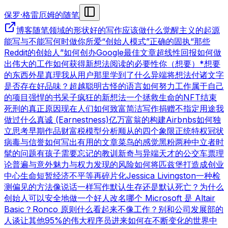
保罗·格雷厄姆的随笔
博客
随笔领域的形状
好的写作
应该做什么
觉醒主义的起源
能写与不能写
何时做你所爱
“创始人模式”
正确的固执
“那些
Reddit的创始人”
如何创办Google
最佳文章
超线性回报
如何做
出伟大的工作
如何获得新想法
阅读的必要性
你（想要）*想要
的东西
外星真理
我从用户那里学到了什么
异端
将想法付诸文字
是否存在好品味？
超越聪明
古怪的语言
如何努力工作
属于自己
的项目
强悍的书呆子
疯狂的新想法
一个拯救生命的NFT
结束
死刑的真正原因
现在人们如何致富
简洁写作
捐赠不指定用途
我
做过什么
真诚 (Earnestness)
亿万富翁的构建
Airbnbs
如何独
立思考
早期作品
财富税模型分析
顺从的四个象限
正统特权
冠状
病毒与信誉
如何写出有用的文章
菜鸟的感觉
黑粉
两种中立者
时
髦的问题
有孩子
需要忘记的教训
新奇与异端
天才的公交车票理
论
普遍与意外
魅力与权力
发现的风险
如何将匹兹堡打造成创业
中心
生命短暂
经济不平等
再碎片化
Jessica Livingston
一种检
测偏见的方法
像说话一样写作
默认生存还是默认死亡？
为什么
创始人可以安全地做一个好人
改名
哪个 Microsoft 是 Altair
Basic？
Ronco 原则
什么看起来不像工作？
别和公司发展部的
人谈
让其他95%的伟大程序员进来
如何在不断变化的世界中