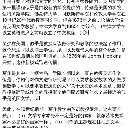
于是开始了对现代文学的研究。起初有很多阻力。英国文学的
第一批课程似乎是由较新的学院提供的，特别是美国的学院。
达特茅斯学院、佛蒙特大学、阿默斯特学院和伦敦大学学院在
19世纪20年代教授英国文学。但在1876年之前，哈佛大学没
有英国文学教授，牛津大学直到1885年才设立。 (牛津大学在
设立英语教席之前就设立了中文教席。) [2]
至少在美国，似乎是教授应该做研究和教学的想法起了作用。
这个想法（以及博士学位、系，以及现代大学的整个概念）是
在19世纪后期从德国引进的。从1876年的 Johns Hopkins
开始，这种新模式迅速传播。
写作是其中一个牺牲品。学院长期以来一直在教授英语作文。
但是，你如何对作文进行研究呢？可以要求教授数学的人做原
创数学，可以要求教授历史的人写关于历史的学术文章，但是
教授修辞学或作文的教授呢？他们应该研究什么？最接近的似
乎是英国文学。[3]
因此，在19世纪后期，写作教学由英语教授继承。这有两个
缺点：（a）文学专家本身不一定是好的作家，就像艺术史学
家不必是好的画家一样，（b）写作的主题现在往往是文学，
因为那是教授感兴趣的。