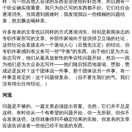
样，写一些其他人会读的东西会迫使你好好思考。所以拥有一
个听众确实很重要。我只为自己写的东西都不好。它们往往会
逐渐消失。当我遇到困难时，我发现我以一些模糊的问题结
束，然后飘去喝杯茶。
许多发表的文章也以同样的方式逐渐消失。特别是新闻杂志的
专职作家所写的文章。外部作家倾向于提供捍卫立场的社论，
这些社论会直接走向一个激动人心（且预先注定）的结论。但
专职作家感到有义务写一些“平衡”的东西。由于他们是为大众
杂志写作，他们从最具放射性的争议性问题开始，然后——因
为他们是为大众杂志写作——他们随后惊恐地退缩。堕胎，赞
成还是反对？这个团体说一件事。那个团体说另一件事。有一
件事是肯定的：这个问题很复杂。（但不要生我们的气。我们
没有得出任何结论。）
河流
问题是不够的。一篇文章必须提出答案。当然，它们并不总是
这样。有时你从一个有希望的问题开始，但一无所获。但你不
会发表这些。这些就像得到不确定结果的实验。你发表的文章
应该告诉读者一些他已经不知道的东西。