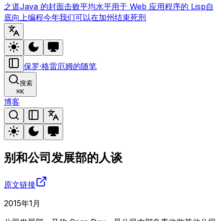
之道
Java 的封面
击败平均水平
用于 Web 应用程序的 Lisp
自
底向上编程
今年我们可以在加州结束死刑
保罗·格雷厄姆的随笔
搜索
⌘
K
博客
别和公司发展部的人谈
原文链接
2015年1月