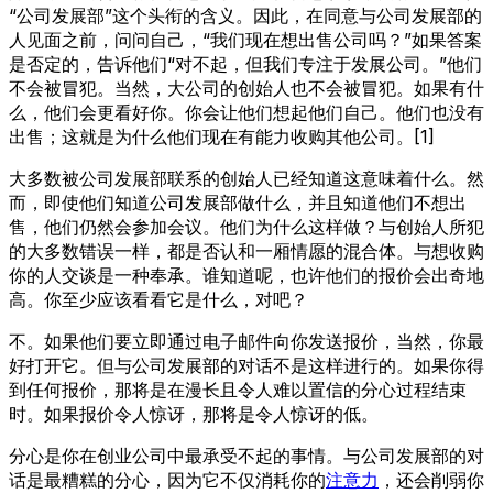
“公司发展部”这个头衔的含义。因此，在同意与公司发展部的
人见面之前，问问自己，“我们现在想出售公司吗？”如果答案
是否定的，告诉他们“对不起，但我们专注于发展公司。”他们
不会被冒犯。当然，大公司的创始人也不会被冒犯。如果有什
么，他们会更看好你。你会让他们想起他们自己。他们也没有
出售；这就是为什么他们现在有能力收购其他公司。[1]
大多数被公司发展部联系的创始人已经知道这意味着什么。然
而，即使他们知道公司发展部做什么，并且知道他们不想出
售，他们仍然会参加会议。他们为什么这样做？与创始人所犯
的大多数错误一样，都是否认和一厢情愿的混合体。与想收购
你的人交谈是一种奉承。谁知道呢，也许他们的报价会出奇地
高。你至少应该看看它是什么，对吧？
不。如果他们要立即通过电子邮件向你发送报价，当然，你最
好打开它。但与公司发展部的对话不是这样进行的。如果你得
到任何报价，那将是在漫长且令人难以置信的分心过程结束
时。如果报价令人惊讶，那将是令人惊讶的低。
分心是你在创业公司中最承受不起的事情。与公司发展部的对
话是最糟糕的分心，因为它不仅消耗你的
注意力
，还会削弱你