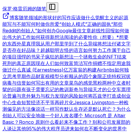
保罗·格雷厄姆的随笔
博客
随笔领域的形状
好的写作
应该做什么
觉醒主义的起源
能写与不能写
何时做你所爱
“创始人模式”
正确的固执
“那些
Reddit的创始人”
如何创办Google
最佳文章
超线性回报
如何做
出伟大的工作
如何获得新想法
阅读的必要性
你（想要）*想要
的东西
外星真理
我从用户那里学到了什么
异端
将想法付诸文字
是否存在好品味？
超越聪明
古怪的语言
如何努力工作
属于自己
的项目
强悍的书呆子
疯狂的新想法
一个拯救生命的NFT
结束
死刑的真正原因
现在人们如何致富
简洁写作
捐赠不指定用途
我
做过什么
真诚 (Earnestness)
亿万富翁的构建
Airbnbs
如何独
立思考
早期作品
财富税模型分析
顺从的四个象限
正统特权
冠状
病毒与信誉
如何写出有用的文章
菜鸟的感觉
黑粉
两种中立者
时
髦的问题
有孩子
需要忘记的教训
新奇与异端
天才的公交车票理
论
普遍与意外
魅力与权力
发现的风险
如何将匹兹堡打造成创业
中心
生命短暂
经济不平等
再碎片化
Jessica Livingston
一种检
测偏见的方法
像说话一样写作
默认生存还是默认死亡？
为什么
创始人可以安全地做一个好人
改名
哪个 Microsoft 是 Altair
Basic？
Ronco 原则
什么看起来不像工作？
别和公司发展部的
人谈
让其他95%的伟大程序员进来
如何在不断变化的世界中