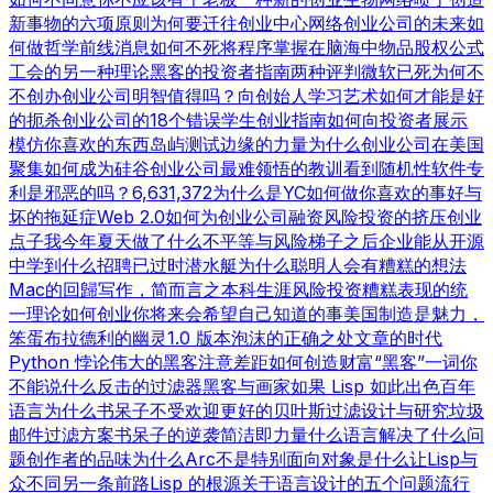
新事物的六项原则
为何要迁往创业中心
网络创业公司的未来
如
何做哲学
前线消息
如何不死
将程序掌握在脑海中
物品
股权公式
工会的另一种理论
黑客的投资者指南
两种评判
微软已死
为何不
不创办创业公司
明智值得吗？
向创始人学习
艺术如何才能是好
的
扼杀创业公司的18个错误
学生创业指南
如何向投资者展示
模仿你喜欢的东西
岛屿测试
边缘的力量
为什么创业公司在美国
聚集
如何成为硅谷
创业公司最难领悟的教训
看到随机性
软件专
利是邪恶的吗？
6,631,372
为什么是YC
如何做你喜欢的事
好与
坏的拖延症
Web 2.0
如何为创业公司融资
风险投资的挤压
创业
点子
我今年夏天做了什么
不平等与风险
梯子之后
企业能从开源
中学到什么
招聘已过时
潜水艇
为什么聪明人会有糟糕的想法
Mac的回歸
写作，简而言之
本科生涯
风险投资糟糕表现的统
一理论
如何创业
你将来会希望自己知道的事
美国制造
是魅力，
笨蛋
布拉德利的幽灵
1.0 版本
泡沫的正确之处
文章的时代
Python 悖论
伟大的黑客
注意差距
如何创造财富
“黑客”一词
你
不能说什么
反击的过滤器
黑客与画家
如果 Lisp 如此出色
百年
语言
为什么书呆子不受欢迎
更好的贝叶斯过滤
设计与研究
垃圾
邮件过滤方案
书呆子的逆袭
简洁即力量
什么语言解决了什么问
题
创作者的品味
为什么Arc不是特别面向对象
是什么让Lisp与
众不同
另一条前路
Lisp 的根源
关于语言设计的五个问题
流行