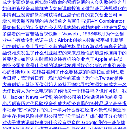
成为专家
你是如何知道的
致命的紧缩
刻薄的人会失败
创业之前
如何融资
投资者羊群效应
如何说服投资者
做那些无法规模化的
事情
创业投资趋势
如何获得创业点子
硬件的复兴
创业公司 =
增长
黑天鹅养殖
我的待办清单之首
写作与演讲
Y Combinator
是如何起步的
定义财产
令人恐惧的雄心勃勃的创业想法
致足智
多谋者的一言
苦活盲视
快照：Viaweb，1998年6月
为什么创
业中心有效
专利承诺
主题：Airbnb
创始人控制权
平板电脑
我
们在创始人身上寻找什么
新的融资格局
硅谷游览指南
高分辨率
融资
雅虎发生了什么
创业融资的未来
成瘾性的加速
你脑海中的
首要想法
如何失去时间和金钱
有机的创业点子
Apple 的错误
创业公司究竟是什么样的
说服或发现
后媒介出版
N件事列表
决
心的剖析
Kate 在硅谷看到了什么
赛格威的问题
拉面盈利
创造
者日程，管理者日程
一场地域性的革命？
为什么Twitter是件
大事
创始人签证
五位创始人
坚持不懈地寻找资源
如何成为一名
天使投资人
为什么电视输了
你能买一个硅谷吗？也许可以。
我
从 Hacker News 中学到的
创业公司的13句话
保持你的身份
小巧
后资历时代
风险投资会成为经济衰退的牺牲品吗？
高分辨
率社会
“艺术家交付”的另一半
为什么要在经济不景气时创业
筹
款生存指南
风险共担型公司管理公司
城市与雄心
断开分心
我们
对孩子撒的谎
做好事
为什么没有更多的 Google
我的一些英雄
如何不同意
你不应该有个老板
一种新的创业生物
网络喷子
创造