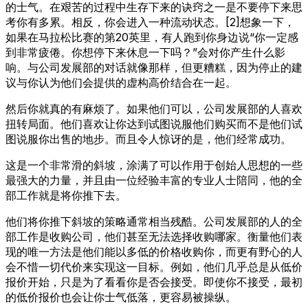
的士气。在艰苦的过程中生存下来的诀窍之一是不要停下来思
考你有多累。相反，你会进入一种流动状态。[2]想象一下，
如果在马拉松比赛的第20英里，有人跑到你身边说“你一定感
到非常疲倦。你想停下来休息一下吗？”会对你产生什么影
响。与公司发展部的对话就像那样，但更糟糕，因为停止的建
议与你认为他们会提供的虚构高价结合在一起。
然后你就真的有麻烦了。如果他们可以，公司发展部的人喜欢
扭转局面。他们喜欢让你达到试图说服他们购买而不是他们试
图说服你出售的地步。而且令人惊讶的是，他们经常成功。
这是一个非常滑的斜坡，涂满了可以作用于创始人思想的一些
最强大的力量，并且由一位经验丰富的专业人士陪同，他的全
部工作就是将你推下去。
他们将你推下斜坡的策略通常相当残酷。公司发展部的人的全
部工作是收购公司，他们甚至无法选择收购哪家。衡量他们表
现的唯一方法是他们能以多低的价格收购你，而更有野心的人
会不惜一切代价来实现这一目标。例如，他们几乎总是从低价
报价开始，只是为了看看你是否会接受。即使你不接受，最初
的低价报价也会让你士气低落，更容易被操纵。