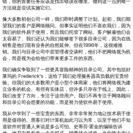
错，你的首要任务应该是找出错误在哪里。做到这一点的唯一
方法就是尝试实施它们。
像大多数初创公司一样，我们即时调整了计划。起初，我们期
望我们的客户是网络顾问。但事实证明他们不喜欢我们，因为
我们的软件易于使用，而且我们托管了网站。客户解雇他们会
太容易了。我们还认为我们能够签下很多目录公司，因为在线
销售是他们现有业务的自然延伸。但在1996年，这很难推
销。我们与目录公司中层管理者交谈时，他们不把网络视为机
会，而是视为会给他们带来更多工作的东西。
我们确实争取到了一些更具冒险精神的目录公司。其中包括好
莱坞的 Frederick's，这给了我们处理服务器高负载的宝贵经
验。但我们的大多数用户是小型个体商家，他们将网络视为建
立业务的机会。有些有实体店，但许多只存在于线上。因此，
我们改变了方向，专注于这些用户。我们不再专注于网络顾问
和目录公司会想要的功能，而是努力使软件易于使用。
我从中学到了一些宝贵的东西。非常非常努力地让技术易于使
用是值得的。黑客们对计算机如此习以为常，以至于他们不知
道软件对普通人来说是多么可怕。史蒂芬·霍金的编辑告诉
他，他书中每包含一个方程式，销量就会减半。当你致力于让