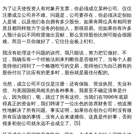
为了让天使投资人有对象开支票，你必须成立某种公司。仅仅
注册成立公司并不难。问题是，公司要存在，你必须决定创始
人是谁，以及他们各自拥有多少股份。如果有两位具有相同资
质且都同样致力于业务的创始人，那很容易。但如果你有许多
人预计会以不同程度做出贡献，那么安排股份比例可能会很困
难。而且一旦你做好了，它往往会板上钉钉。
我没有处理这个问题的诀窍。我只能说，努力把它做好。不
过，我确实有一个经验法则来判断你是否做对了。当每个人都
觉得他们得到了一个略微吃亏的交易，觉得他们为自己拥有的
股份付出了比应有的更多时，股份就是最佳分配的。
当然，成立公司不仅仅是注册：还有保险、营业执照、失业补
偿、与美国国税局相关的各种事务。我甚至不确定清单是什
么，因为我们，呃，跳过了所有这些。当我们在1996年底获
得真正的资金时，我们聘请了一位出色的首席财务官，他追溯
性地解决了所有问题。事实证明，如果你在创办公司时没有做
所有应该做的事情，没有人会来逮捕你。这真是件好事，否则
很多初创公司就永远不会成立了。[5]