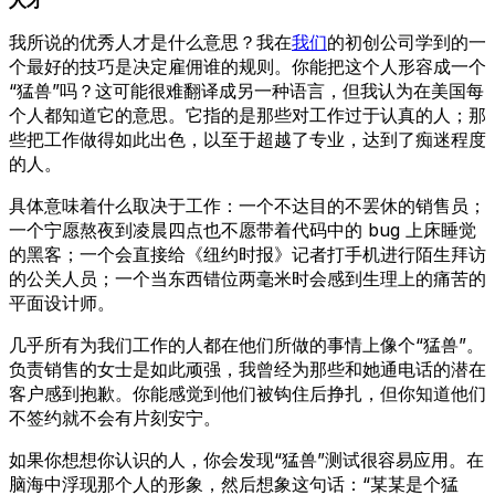
我所说的优秀人才是什么意思？我在
我们
的初创公司学到的一
个最好的技巧是决定雇佣谁的规则。你能把这个人形容成一个
“猛兽”吗？这可能很难翻译成另一种语言，但我认为在美国每
个人都知道它的意思。它指的是那些对工作过于认真的人；那
些把工作做得如此出色，以至于超越了专业，达到了痴迷程度
的人。
具体意味着什么取决于工作：一个不达目的不罢休的销售员；
一个宁愿熬夜到凌晨四点也不愿带着代码中的 bug 上床睡觉
的黑客；一个会直接给《纽约时报》记者打手机进行陌生拜访
的公关人员；一个当东西错位两毫米时会感到生理上的痛苦的
平面设计师。
几乎所有为我们工作的人都在他们所做的事情上像个“猛兽”。
负责销售的女士是如此顽强，我曾经为那些和她通电话的潜在
客户感到抱歉。你能感觉到他们被钩住后挣扎，但你知道他们
不签约就不会有片刻安宁。
如果你想想你认识的人，你会发现“猛兽”测试很容易应用。在
脑海中浮现那个人的形象，然后想象这句话：“某某是个猛