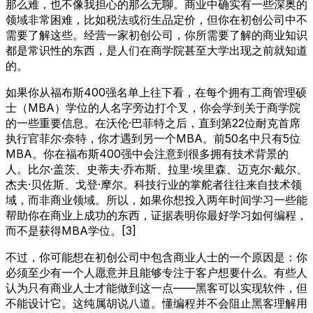
那么难，也不像我担心的那么无聊。商业中确实有一些深奥的
领域非常困难，比如税法或衍生品定价，但你在初创公司中不
需要了解这些。经营一家初创公司，你所需要了解的商业知识
都是常识性的东西，是人们在商学院甚至大学出现之前就知道
的。
如果你从福布斯400强名单上往下看，在每个拥有工商管理硕
士（MBA）学位的人名字旁边打个叉，你会学到关于商学院
的一些重要信息。在沃伦·巴菲特之后，直到第22位耐克首席
执行官菲尔·奈特，你才遇到另一个MBA。前50名中只有5位
MBA。你在福布斯400强中会注意到很多拥有技术背景的
人。比尔·盖茨、史蒂夫·乔布斯、拉里·埃里森、迈克尔·戴尔、
杰夫·贝佐斯、戈登·摩尔。科技行业的掌舵者往往来自技术领
域，而非商业领域。所以，如果你想投入两年时间学习一些能
帮助你在商业上成功的东西，证据表明你最好学习如何编程，
而不是获得MBA学位。[3]
不过，你可能想在初创公司中包含商业人士的一个原因是：你
必须至少有一个人愿意并且能够专注于客户想要什么。有些人
认为只有商业人士才能做到这一点——黑客可以实现软件，但
不能设计它。这纯属胡说八道。懂编程并不会阻止黑客理解用