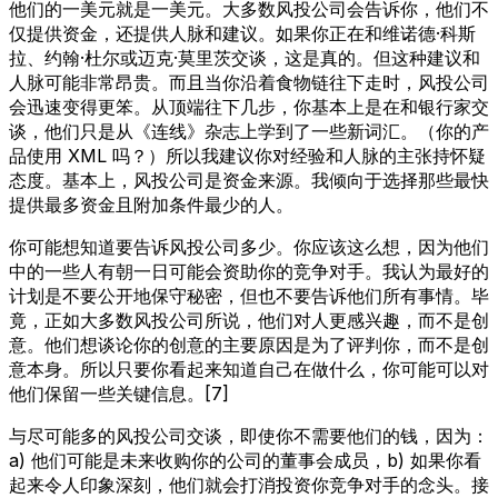
他们的一美元就是一美元。大多数风投公司会告诉你，他们不
仅提供资金，还提供人脉和建议。如果你正在和维诺德·科斯
拉、约翰·杜尔或迈克·莫里茨交谈，这是真的。但这种建议和
人脉可能非常昂贵。而且当你沿着食物链往下走时，风投公司
会迅速变得更笨。从顶端往下几步，你基本上是在和银行家交
谈，他们只是从《连线》杂志上学到了一些新词汇。（你的产
品使用 XML 吗？）所以我建议你对经验和人脉的主张持怀疑
态度。基本上，风投公司是资金来源。我倾向于选择那些最快
提供最多资金且附加条件最少的人。
你可能想知道要告诉风投公司多少。你应该这么想，因为他们
中的一些人有朝一日可能会资助你的竞争对手。我认为最好的
计划是不要公开地保守秘密，但也不要告诉他们所有事情。毕
竟，正如大多数风投公司所说，他们对人更感兴趣，而不是创
意。他们想谈论你的创意的主要原因是为了评判你，而不是创
意本身。所以只要你看起来知道自己在做什么，你可能可以对
他们保留一些关键信息。[7]
与尽可能多的风投公司交谈，即使你不需要他们的钱，因为：
a) 他们可能是未来收购你的公司的董事会成员，b) 如果你看
起来令人印象深刻，他们就会打消投资你竞争对手的念头。接