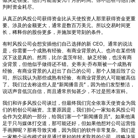
判时资金耗尽。
从真正的风投公司获得资金比从天使投资人那里获得资金更重
要。涉及的金额更大，通常是数百万美元。所以交易时间更
长，稀释你的股份更多，并施加更苛刻的条件。
有时风投公司会想安插他们自己选择的新 CEO。通常的说法
是，你需要一个成熟有经验、有商业背景的人。也许在某些情
况下这是真的。然而，比尔·盖茨年轻、缺乏经验，也没有商
业背景，但他似乎做得还不错。史蒂夫·乔布斯被一个成熟有
经验、有商业背景的人赶出了自己的公司，那个人随后毁了公
司。所以我认为那些成熟有经验、有商业背景的人可能被高估
了。我们过去称这些人是“新闻播音员”，因为他们发型整洁，
说话声音低沉自信，而且通常所知甚少，不过是照本宣科。
我们和许多风投公司谈过，但最终我们完全依靠天使资金为我
们的初创公司融资。主要原因是，我们担心一家知名风投公司
会作为交易的一部分，给我们塞一个“新闻播音员”。如果他满
足于只与媒体打交道，那可能还好，但如果他想对公司运营指
手画脚呢？那将导致灾难，因为我们的软件非常复杂。我们是
一家整个运作模式就是通过更好的技术取胜的公司。战略决策