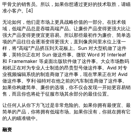
甲骨文的销售员。所以，如果你想通过更好的技术取胜，请瞄
准小客户。[4]
无论如何，他们是市场上更具战略价值的一部分。在技术领
域，低端产品总是吞噬高端产品。让廉价产品变得更强大比让
强大产品变得更便宜更容易。所以那些最初作为廉价、简单选
项的产品往往会逐渐变得更强大，直到像房间里水位上涨一
样，将“高端”产品挤压到天花板上。Sun 对大型机做了这件
事，英特尔正在对 Sun 做这件事。微软 Word 对 Interleaf
和 Framemaker 等桌面出版软件做了这件事。大众市场数码
相机正在对为专业人士制造的昂贵型号做这件事。Avid 对专
业视频编辑系统的制造商做了这件事，现在苹果正在对 Avid
做这件事。亨利·福特对在他之前的汽车制造商做了这件事。
如果你构建简单、廉价的选项，你不仅会发现一开始更容易销
售，而且你也将处于征服市场其余部分的最佳位置。
让任何人从你下方飞过是非常危险的。如果你拥有最便宜、最
简单的产品，你将拥有低端市场。如果你没有，你就在拥有它
的人的瞄准镜中。
融资