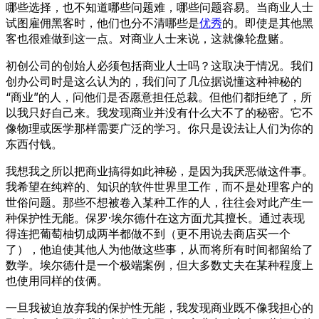
哪些选择，也不知道哪些问题难，哪些问题容易。当商业人士
试图雇佣黑客时，他们也分不清哪些是
优秀
的。即使是其他黑
客也很难做到这一点。对商业人士来说，这就像轮盘赌。
初创公司的创始人必须包括商业人士吗？这取决于情况。我们
创办公司时是这么认为的，我们问了几位据说懂这种神秘的
“商业”的人，问他们是否愿意担任总裁。但他们都拒绝了，所
以我只好自己来。我发现商业并没有什么大不了的秘密。它不
像物理或医学那样需要广泛的学习。你只是设法让人们为你的
东西付钱。
我想我之所以把商业搞得如此神秘，是因为我厌恶做这件事。
我希望在纯粹的、知识的软件世界里工作，而不是处理客户的
世俗问题。那些不想被卷入某种工作的人，往往会对此产生一
种保护性无能。保罗·埃尔德什在这方面尤其擅长。通过表现
得连把葡萄柚切成两半都做不到（更不用说去商店买一个
了），他迫使其他人为他做这些事，从而将所有时间都留给了
数学。埃尔德什是一个极端案例，但大多数丈夫在某种程度上
也使用同样的伎俩。
一旦我被迫放弃我的保护性无能，我发现商业既不像我担心的