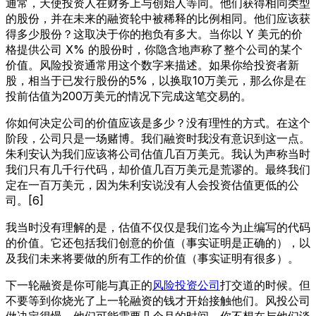
通常，天使投资人在财务上与创始人等同。他们获得相同类型
的股份，并在未来的融资轮中被稀释的比例相同。他们应该获
得多少股份？这取决于你的抱负有多大。当你以 Y 美元的价
格提供公司 X% 的股份时，你隐含地声称了整个公司的某个
价值。风险投资通常用这个数字来描述。如果你给投资者新
股，相当于已发行股份的5%，以换取10万美元，那么你是在
投前估值为200万美元的情况下完成这笔交易的。
你如何决定公司的价值应该是多少？没有理性的方式。在这个
阶段，公司只是一场赌博。我们融资时我没有意识到这一点。
朱利安认为我们应该将公司估值几百万美元。我认为声称当时
我们只有几千行代码，却价值几百万美元是荒谬的。最终我们
定在一百万美元，因为朱利安说没有人会投资估值更低的公
司。[6]
我当时没有理解的是，估值不仅仅是我们迄今为止编写的代码
的价值。它还包括我们创意的价值（事实证明是正确的），以
及我们未来将要做的所有工作的价值（事实证明有很多）。
下一轮融资是你可能与真正的
风险投资公司
打交道的时候。但
不要等到你烧光了上一轮融资的钱才开始接触他们。风投公司
做决定很慢。他们可能需要几个月的时间。你不想在与他们谈