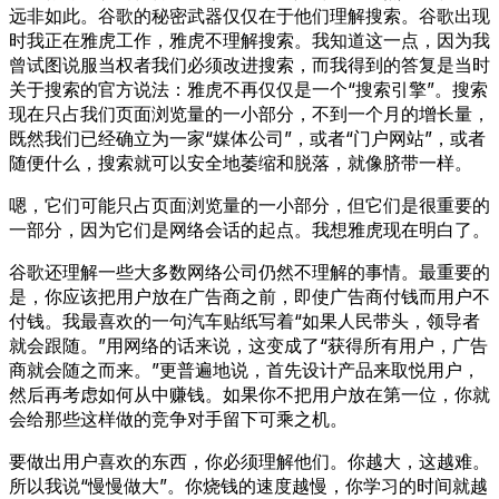
远非如此。谷歌的秘密武器仅仅在于他们理解搜索。谷歌出现
时我正在雅虎工作，雅虎不理解搜索。我知道这一点，因为我
曾试图说服当权者我们必须改进搜索，而我得到的答复是当时
关于搜索的官方说法：雅虎不再仅仅是一个“搜索引擎”。搜索
现在只占我们页面浏览量的一小部分，不到一个月的增长量，
既然我们已经确立为一家“媒体公司”，或者“门户网站”，或者
随便什么，搜索就可以安全地萎缩和脱落，就像脐带一样。
嗯，它们可能只占页面浏览量的一小部分，但它们是很重要的
一部分，因为它们是网络会话的起点。我想雅虎现在明白了。
谷歌还理解一些大多数网络公司仍然不理解的事情。最重要的
是，你应该把用户放在广告商之前，即使广告商付钱而用户不
付钱。我最喜欢的一句汽车贴纸写着“如果人民带头，领导者
就会跟随。”用网络的话来说，这变成了“获得所有用户，广告
商就会随之而来。”更普遍地说，首先设计产品来取悦用户，
然后再考虑如何从中赚钱。如果你不把用户放在第一位，你就
会给那些这样做的竞争对手留下可乘之机。
要做出用户喜欢的东西，你必须理解他们。你越大，这越难。
所以我说“慢慢做大”。你烧钱的速度越慢，你学习的时间就越