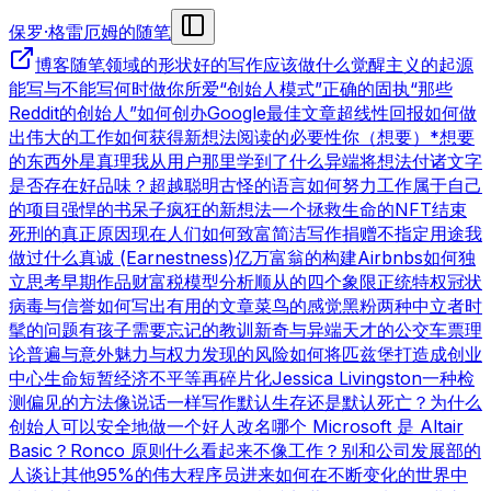
保罗·格雷厄姆的随笔
博客
随笔领域的形状
好的写作
应该做什么
觉醒主义的起源
能写与不能写
何时做你所爱
“创始人模式”
正确的固执
“那些
Reddit的创始人”
如何创办Google
最佳文章
超线性回报
如何做
出伟大的工作
如何获得新想法
阅读的必要性
你（想要）*想要
的东西
外星真理
我从用户那里学到了什么
异端
将想法付诸文字
是否存在好品味？
超越聪明
古怪的语言
如何努力工作
属于自己
的项目
强悍的书呆子
疯狂的新想法
一个拯救生命的NFT
结束
死刑的真正原因
现在人们如何致富
简洁写作
捐赠不指定用途
我
做过什么
真诚 (Earnestness)
亿万富翁的构建
Airbnbs
如何独
立思考
早期作品
财富税模型分析
顺从的四个象限
正统特权
冠状
病毒与信誉
如何写出有用的文章
菜鸟的感觉
黑粉
两种中立者
时
髦的问题
有孩子
需要忘记的教训
新奇与异端
天才的公交车票理
论
普遍与意外
魅力与权力
发现的风险
如何将匹兹堡打造成创业
中心
生命短暂
经济不平等
再碎片化
Jessica Livingston
一种检
测偏见的方法
像说话一样写作
默认生存还是默认死亡？
为什么
创始人可以安全地做一个好人
改名
哪个 Microsoft 是 Altair
Basic？
Ronco 原则
什么看起来不像工作？
别和公司发展部的
人谈
让其他95%的伟大程序员进来
如何在不断变化的世界中