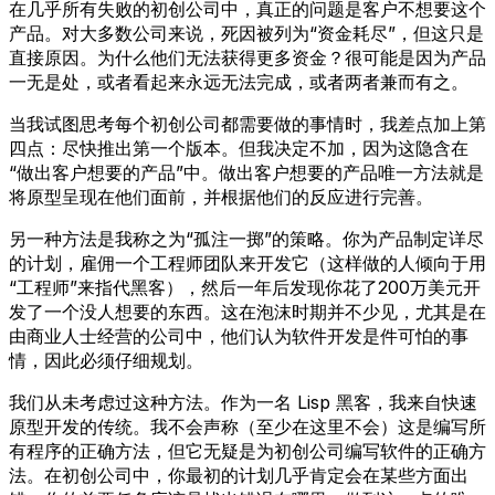
在几乎所有失败的初创公司中，真正的问题是客户不想要这个
产品。对大多数公司来说，死因被列为“资金耗尽”，但这只是
直接原因。为什么他们无法获得更多资金？很可能是因为产品
一无是处，或者看起来永远无法完成，或者两者兼而有之。
当我试图思考每个初创公司都需要做的事情时，我差点加上第
四点：尽快推出第一个版本。但我决定不加，因为这隐含在
“做出客户想要的产品”中。做出客户想要的产品唯一方法就是
将原型呈现在他们面前，并根据他们的反应进行完善。
另一种方法是我称之为“孤注一掷”的策略。你为产品制定详尽
的计划，雇佣一个工程师团队来开发它（这样做的人倾向于用
“工程师”来指代黑客），然后一年后发现你花了200万美元开
发了一个没人想要的东西。这在泡沫时期并不少见，尤其是在
由商业人士经营的公司中，他们认为软件开发是件可怕的事
情，因此必须仔细规划。
我们从未考虑过这种方法。作为一名 Lisp 黑客，我来自快速
原型开发的传统。我不会声称（至少在这里不会）这是编写所
有程序的正确方法，但它无疑是为初创公司编写软件的正确方
法。在初创公司中，你最初的计划几乎肯定会在某些方面出