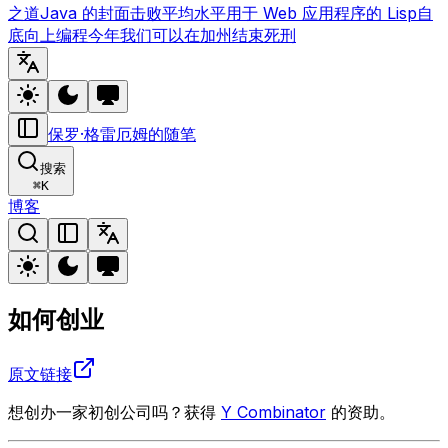
之道
Java 的封面
击败平均水平
用于 Web 应用程序的 Lisp
自
底向上编程
今年我们可以在加州结束死刑
保罗·格雷厄姆的随笔
搜索
⌘
K
博客
如何创业
原文链接
想创办一家初创公司吗？获得
Y Combinator
的资助。