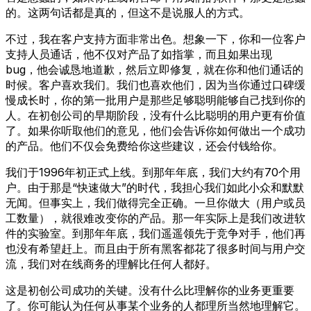
的。这两句话都是真的，但这不是说服人的方式。
不过，我在客户支持方面非常出色。想象一下，你和一位客户
支持人员通话，他不仅对产品了如指掌，而且如果出现
bug，他会诚恳地道歉，然后立即修复，就在你和他们通话的
时候。客户喜欢我们。我们也喜欢他们，因为当你通过口碑缓
慢成长时，你的第一批用户是那些足够聪明能够自己找到你的
人。在初创公司的早期阶段，没有什么比聪明的用户更有价值
了。如果你听取他们的意见，他们会告诉你如何做出一个成功
的产品。他们不仅会免费给你这些建议，还会付钱给你。
我们于1996年初正式上线。到那年年底，我们大约有70个用
户。由于那是“快速做大”的时代，我担心我们如此小众和默默
无闻。但事实上，我们做得完全正确。一旦你做大（用户或员
工数量），就很难改变你的产品。那一年实际上是我们改进软
件的实验室。到那年年底，我们遥遥领先于竞争对手，他们再
也没有希望赶上。而且由于所有黑客都花了很多时间与用户交
流，我们对在线商务的理解比任何人都好。
这是初创公司成功的关键。没有什么比理解你的业务更重要
了。你可能认为任何从事某个业务的人都理所当然地理解它。