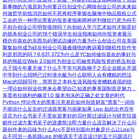
新事物的六项原则
为何要迁往创业中心
网络创业公司的未来
如
何做哲学
前线消息
如何不死
将程序掌握在脑海中
物品
股权公式
工会的另一种理论
黑客的投资者指南
两种评判
微软已死
为何不
不创办创业公司
明智值得吗？
向创始人学习
艺术如何才能是好
的
扼杀创业公司的18个错误
学生创业指南
如何向投资者展示
模仿你喜欢的东西
岛屿测试
边缘的力量
为什么创业公司在美国
聚集
如何成为硅谷
创业公司最难领悟的教训
看到随机性
软件专
利是邪恶的吗？
6,631,372
为什么是YC
如何做你喜欢的事
好与
坏的拖延症
Web 2.0
如何为创业公司融资
风险投资的挤压
创业
点子
我今年夏天做了什么
不平等与风险
梯子之后
企业能从开源
中学到什么
招聘已过时
潜水艇
为什么聪明人会有糟糕的想法
Mac的回歸
写作，简而言之
本科生涯
风险投资糟糕表现的统
一理论
如何创业
你将来会希望自己知道的事
美国制造
是魅力，
笨蛋
布拉德利的幽灵
1.0 版本
泡沫的正确之处
文章的时代
Python 悖论
伟大的黑客
注意差距
如何创造财富
“黑客”一词
你
不能说什么
反击的过滤器
黑客与画家
如果 Lisp 如此出色
百年
语言
为什么书呆子不受欢迎
更好的贝叶斯过滤
设计与研究
垃圾
邮件过滤方案
书呆子的逆袭
简洁即力量
什么语言解决了什么问
题
创作者的品味
为什么Arc不是特别面向对象
是什么让Lisp与
众不同
另一条前路
Lisp 的根源
关于语言设计的五个问题
流行