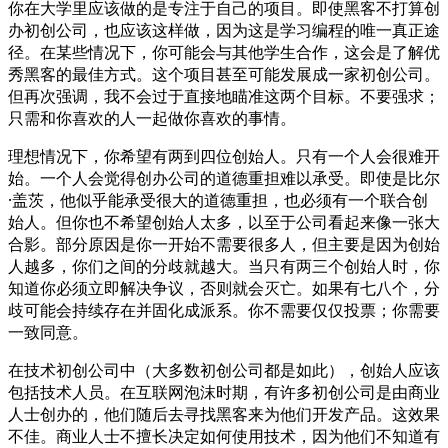
你在大学里应该做的是专注于自己的项目。即使黑客不打算创
办初创公司，也应该这样做，因为这是学习编程的唯一真正途
径。在某些情况下，你可能会与其他学生合作，这会是了解优
秀黑客的最佳方式。这个项目甚至可能发展成一家初创公司。
但再次强调，我不会过于直接地瞄准这两个目标。不要强求；
只需和你喜欢的人一起做你喜欢的事情。
理想情况下，你希望有两到四位创始人。只有一个人会很难开
始。一个人会觉得创办公司的道德重担难以承受。即使是比尔
·盖茨，他似乎能承受很大的道德重担，也必须有一个联合创
始人。但你也不希望创始人太多，以至于公司看起来像一张大
合影。部分原因是你一开始不需要很多人，但主要是因为创始
人越多，你们之间的分歧就越大。当只有两三个创始人时，你
知道你必须立即解决争议，否则就会灭亡。如果有七八个，分
歧可能会持续存在并固化成派系。你不需要仅仅投票；你需要
一致同意。
在技术初创公司中（大多数初创公司都是如此），创始人应该
包括技术人员。在互联网泡沫时期，有许多初创公司是由商业
人士创办的，他们随后去寻找黑客来为他们开发产品。这效果
不佳。商业人士不擅长决定如何使用技术，因为他们不知道有