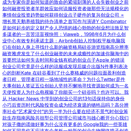
成为专家
你是如何知道的
致命的紧缩
刻薄的人会失败
创业之前
如何融资
投资者羊群效应
如何说服投资者
做那些无法规模化的
事情
创业投资趋势
如何获得创业点子
硬件的复兴
创业公司 =
增长
黑天鹅养殖
我的待办清单之首
写作与演讲
Y Combinator
是如何起步的
定义财产
令人恐惧的雄心勃勃的创业想法
致足智
多谋者的一言
苦活盲视
快照：Viaweb，1998年6月
为什么创
业中心有效
专利承诺
主题：Airbnb
创始人控制权
平板电脑
我
们在创始人身上寻找什么
新的融资格局
硅谷游览指南
高分辨率
融资
雅虎发生了什么
创业融资的未来
成瘾性的加速
你脑海中的
首要想法
如何失去时间和金钱
有机的创业点子
Apple 的错误
创业公司究竟是什么样的
说服或发现
后媒介出版
N件事列表
决
心的剖析
Kate 在硅谷看到了什么
赛格威的问题
拉面盈利
创造
者日程，管理者日程
一场地域性的革命？
为什么Twitter是件
大事
创始人签证
五位创始人
坚持不懈地寻找资源
如何成为一名
天使投资人
为什么电视输了
你能买一个硅谷吗？也许可以。
我
从 Hacker News 中学到的
创业公司的13句话
保持你的身份
小巧
后资历时代
风险投资会成为经济衰退的牺牲品吗？
高分辨
率社会
“艺术家交付”的另一半
为什么要在经济不景气时创业
筹
款生存指南
风险共担型公司管理公司
城市与雄心
断开分心
我们
对孩子撒的谎
做好事
为什么没有更多的 Google
我的一些英雄
如何不同意
你不应该有个老板
一种新的创业生物
网络喷子
创造