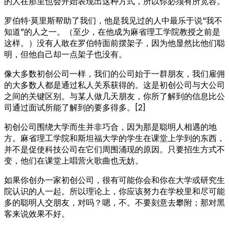
的人在那里也会开始表现出这种方式，所以你必须有所宽容。
罗伯特·莫里斯帮助了我们，他是我见过的人中最乐于说“我不
知道”的人之一。（至少，在他成为麻省理工学院教授之前是
这样。）没有人敢在罗伯特面前摆架子，因为他显然比他们聪
明，但他自己却一点架子也没有。
像大多数初创公司一样，我们的公司始于一群朋友，我们雇佣
的大多数人都是通过私人关系获得的。这是初创公司与大公司
之间的关键区别。与某人做几天朋友，你所了解到的信息比公
司通过面试所能了解到的要多得多。[2]
初创公司围绕大学而生并非巧合，因为那是聪明人相遇的地
方。麻省理工学院和斯坦福大学的学生在课堂上学到的东西，
并不是促使科技公司在它们周围涌现的原因。只要招生方式不
变，他们在课堂上唱营火歌曲也无妨。
如果你创办一家初创公司，很有可能你会和你在大学或研究生
院认识的人一起。所以理论上，你应该努力在学校里和尽可能
多的聪明人交朋友，对吗？嗯，不。不要刻意去攀附；那对黑
客来说效果不好。