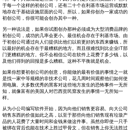
于每一个这样的初创公司，还有二十个在利基市场运营或默默
地存在于基础设施层面的公司。所以，如果你创办一家成功的
初创公司，你很可能会创办其中一种。
另一种说法是，如果你试图创办那种必须成为大型消费品牌的
初创公司，成功的几率会更小。最佳机会存在于利基市场。由
于初创公司通过向人们提供比他们以前更好的东西来赚钱，所
以最好的机会存在于最糟糕的地方。而且很难找到比企业IT部
门更糟糕的地方。你不会相信公司在软件上花费了多少钱，以
及他们得到的回报是多么糟糕。这种不平衡就是机会。
如果你想要初创公司的创意，你能做的最有价值的事情之一就
是找一家中等规模的非技术公司，花几周时间观察他们如何使
用电脑。大多数优秀的黑客对这些地方发生的恐怖事件一无所
知，就像富有的美国人对巴西贫民窟发生的事情一无所知一
样。
从为小公司编写软件开始，因为向他们销售更容易。向大公司
销售东西的价值如此之高，以至于那些向他们销售现有垃圾产
品的人花费了大量时间和金钱来做这件事。虽然你即使一只手
被绑在背后也能在技术上胜过甲骨文，但在销售上你无法胜过