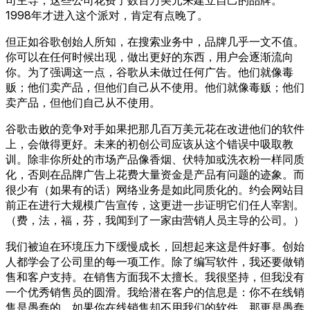
1998年才进入这个派对，肯定有点晚了。
但正如谷歌创始人所知，在搜索业务中，品牌几乎一文不值。
你可以在任何时候出现，做出更好的东西，用户会逐渐流向
你。为了强调这一点，谷歌从未做过任何广告。他们就像毒
贩；他们卖产品，但他们自己从不使用。他们就像毒贩；他们
卖产品，但他们自己从不使用。
谷歌击败的竞争对手如果把那几百万美元花在改进他们的软件
上，会做得更好。未来的初创公司应该从这个错误中吸取教
训。除非你所处的市场产品像香烟、伏特加或洗衣粉一样同质
化，否则在品牌广告上花费大量资金是产品有问题的迹象。而
很少有（如果有的话）网络业务是如此同质化的。约会网站目
前正在进行大规模广告宣传，这更进一步证明它们任人宰割。
（费，法，福，芬，我闻到了一家由营销人员主导的公司。）
我们被迫在环境压力下缓慢成长，回想起来这是件好事。创始
人都学会了公司里的每一项工作。除了编写软件，我还要做销
售和客户支持。在销售方面我不太擅长。我很坚持，但我没有
一个优秀销售员的圆滑。我给潜在客户的信息是：你不在线销
售是愚蠢的，如果你在线销售却不用我们的软件，那更是愚蠢