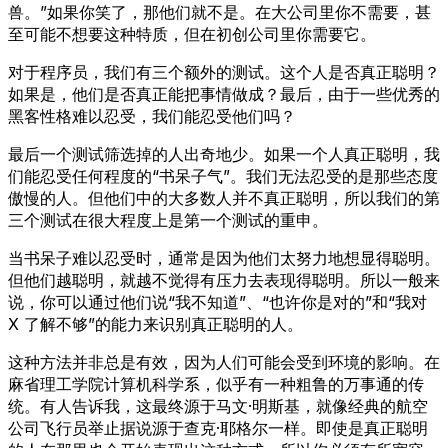
兽。”如果你笑了，那他们就不是。在大公司里你不需要，甚
至可能不想要这种特质，但在初创公司里你需要它。
对于程序员，我们有三个额外的测试。这个人是否真正聪明？
如果是，他们是否真正能把事情做成？最后，由于一些优秀的
黑客性格难以忍受，我们能忍受他们吗？
最后一个测试筛选掉的人出奇地少。如果一个人真正聪明，我
们能忍受任何程度的“书呆子气”。我们无法忍受的是那些态度
傲慢的人。但他们中的大多数人并不真正聪明，所以我们的第
三个测试在很大程度上是第一个测试的重申。
当书呆子难以忍受时，通常是因为他们太努力地想显得聪明。
但他们越聪明，就越不觉得有压力去表现得聪明。所以一般来
说，你可以通过他们说“我不知道”、“也许你是对的”和“我对
X 了解不够”的能力来识别真正聪明的人。
这种方法并非总是有效，因为人们可能会受到环境的影响。在
麻省理工学院计算机科学系，似乎有一种粗鲁的万事通的传
统。有人告诉我，这最终源于马文·明斯基，就像经典的航空
公司飞行员举止据说源于查克·耶格尔一样。即使是真正聪明