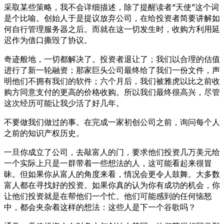
采取某些策略，我不会详细描述，除了提醒读者“天使”这个词
是个比喻。创始人于是提议放弃公司，在给投资者简要讲解如
何自行管理服务器之后。而就在这一切发生时，收购方利用延
迟作为借口撕毁了协议。
奇迹般地，一切都解决了。投资者退让了；我们以合理的估值
进行了新一轮融资；那家巨头公司最终给了我们一份文件，声
明他们不拥有我们的软件；六个月后，我们被雅虎以比之前收
购方同意支付的更高的价格收购。所以我们最终很高兴，尽管
这次经历可能让我少活了好几年。
不要做我们做过的事。在完成一家初创公司之前，询问每个人
之前的知识产权历史。
一旦你成立了公司，去敲富人的门，要求他们投资几万美元给
一个实际上只是一群带着一些想法的人，这可能看起来很冒
昧。但如果你从富人的角度来看，情况会更令人鼓舞。大多数
富人都在寻找好的投资。如果你真的认为你有成功的机会，你
让他们投资就是在帮他们一个忙。他们可能感到的任何恼怒
中，都会夹杂着这样的想法：这些人是下一个谷歌吗？