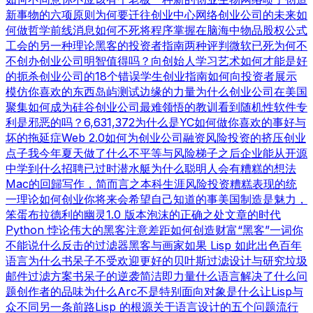
新事物的六项原则
为何要迁往创业中心
网络创业公司的未来
如
何做哲学
前线消息
如何不死
将程序掌握在脑海中
物品
股权公式
工会的另一种理论
黑客的投资者指南
两种评判
微软已死
为何不
不创办创业公司
明智值得吗？
向创始人学习
艺术如何才能是好
的
扼杀创业公司的18个错误
学生创业指南
如何向投资者展示
模仿你喜欢的东西
岛屿测试
边缘的力量
为什么创业公司在美国
聚集
如何成为硅谷
创业公司最难领悟的教训
看到随机性
软件专
利是邪恶的吗？
6,631,372
为什么是YC
如何做你喜欢的事
好与
坏的拖延症
Web 2.0
如何为创业公司融资
风险投资的挤压
创业
点子
我今年夏天做了什么
不平等与风险
梯子之后
企业能从开源
中学到什么
招聘已过时
潜水艇
为什么聪明人会有糟糕的想法
Mac的回歸
写作，简而言之
本科生涯
风险投资糟糕表现的统
一理论
如何创业
你将来会希望自己知道的事
美国制造
是魅力，
笨蛋
布拉德利的幽灵
1.0 版本
泡沫的正确之处
文章的时代
Python 悖论
伟大的黑客
注意差距
如何创造财富
“黑客”一词
你
不能说什么
反击的过滤器
黑客与画家
如果 Lisp 如此出色
百年
语言
为什么书呆子不受欢迎
更好的贝叶斯过滤
设计与研究
垃圾
邮件过滤方案
书呆子的逆袭
简洁即力量
什么语言解决了什么问
题
创作者的品味
为什么Arc不是特别面向对象
是什么让Lisp与
众不同
另一条前路
Lisp 的根源
关于语言设计的五个问题
流行