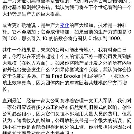
生产力来证明高市盈率是合理的。他们对具体公司是错误的，
但对基本原则并没有错。我认为我们将在下个世纪看到的一个
大趋势是生产力的巨大提高。
或者更准确地说，是生产力
变化
的巨大增加。技术是一种杠
杆。它不会增加；它会成倍增加。如果当前的生产力范围是 0
到 100，那么引入 10 的倍数会将范围从 0 增加到 1000。
其中一个结果是，未来的公司可能出奇地小。我有时会白日
梦，你可以在不拥有超过十个人的情况下将一家公司发展到多
大规模（在收入方面）。如果你将除产品开发之外的所有内容
都外包出去会发生什么？如果你尝试这个实验，我认为你会惊
讶于你能走多远。正如 Fred Brooks 指出的那样，小团体本
质上效率更高，因为团体内部的摩擦随着其规模的平方而增
长。
直到最近，经营一家大公司意味着管理一支工人军队。我们对
一家公司应该有多少员工的标准仍然受到旧模式的影响。创业
公司必然很小，因为它们负担不起雇用大量人员的费用。但我
认为，随着收入的增加，公司放松皮带是一个很大的错误。问
题不在于你是否能负担得起额外的工资。你能负担得起因公司
规模扩大而导致的生产力损失吗？