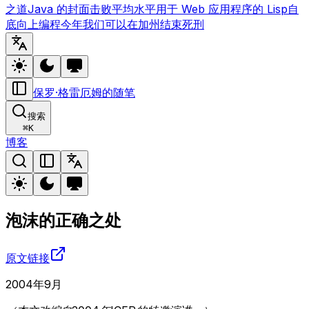
之道
Java 的封面
击败平均水平
用于 Web 应用程序的 Lisp
自
底向上编程
今年我们可以在加州结束死刑
保罗·格雷厄姆的随笔
搜索
⌘
K
博客
泡沫的正确之处
原文链接
2004年9月