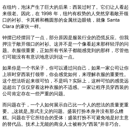
在纽约，泡沫产生了巨大的后果：西装过时了。它们让人看起
来很老。因此，在 1998 年，纽约有权势的人突然穿着敞开领
口的衬衫、卡其裤和椭圆形的金属丝边眼镜，就像 Santa
Clara 的家伙一样。
钟摆已经摆回了一点，部分原因是服装行业的恐慌反应。但我
押注于敞开领口的衬衫。这并不是一个像看起来那样轻浮的问
题。衣服很重要，正如所有书呆子都能感觉到的那样，尽管他
们可能没有有意识地意识到这一点。
如果你是一个书呆子，你可以通过问自己，如果一家公司让你
上班时穿西装打领带，你会感觉如何，来理解衣服的重要性。
这个想法听起来很可怕，不是吗？实际上，这种可怕的感觉远
远超出了仅仅穿着这种衣服的不适感。一家让程序员穿西装的
公司肯定存在一些严重的问题。
而问题在于，一个人如何展示自己比一个人的想法的质量更重
要。_这就是_形式主义的问题。盛装打扮本身并没有那么糟
糕。问题在于它所结合的受体：盛装打扮不可避免地是好主意
的替代品。技术上无能的商业人士被称为“西装”并非巧合。