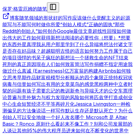
保罗·格雷厄姆的随笔
博客
随笔领域的形状
好的写作
应该做什么
觉醒主义的起源
能写与不能写
何时做你所爱
“创始人模式”
正确的固执
“那些
Reddit的创始人”
如何创办Google
最佳文章
超线性回报
如何做
出伟大的工作
如何获得新想法
阅读的必要性
你（想要）*想要
的东西
外星真理
我从用户那里学到了什么
异端
将想法付诸文字
是否存在好品味？
超越聪明
古怪的语言
如何努力工作
属于自己
的项目
强悍的书呆子
疯狂的新想法
一个拯救生命的NFT
结束
死刑的真正原因
现在人们如何致富
简洁写作
捐赠不指定用途
我
做过什么
真诚 (Earnestness)
亿万富翁的构建
Airbnbs
如何独
立思考
早期作品
财富税模型分析
顺从的四个象限
正统特权
冠状
病毒与信誉
如何写出有用的文章
菜鸟的感觉
黑粉
两种中立者
时
髦的问题
有孩子
需要忘记的教训
新奇与异端
天才的公交车票理
论
普遍与意外
魅力与权力
发现的风险
如何将匹兹堡打造成创业
中心
生命短暂
经济不平等
再碎片化
Jessica Livingston
一种检
测偏见的方法
像说话一样写作
默认生存还是默认死亡？
为什么
创始人可以安全地做一个好人
改名
哪个 Microsoft 是 Altair
Basic？
Ronco 原则
什么看起来不像工作？
别和公司发展部的
人谈
让其他95%的伟大程序员进来
如何在不断变化的世界中