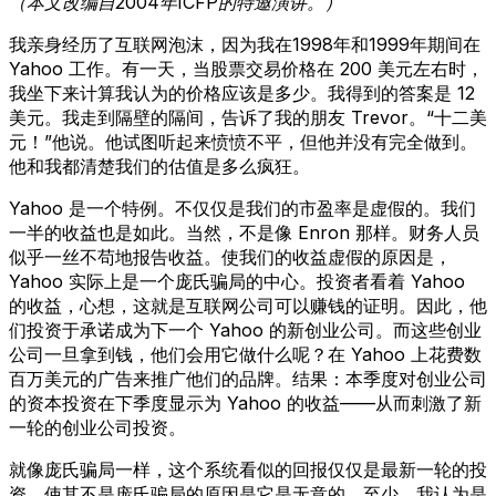
（本文改编自2004年ICFP的特邀演讲。）
我亲身经历了互联网泡沫，因为我在1998年和1999年期间在
Yahoo 工作。有一天，当股票交易价格在 200 美元左右时，
我坐下来计算我认为的价格应该是多少。我得到的答案是 12
美元。我走到隔壁的隔间，告诉了我的朋友 Trevor。“十二美
元！”他说。他试图听起来愤愤不平，但他并没有完全做到。
他和我都清楚我们的估值是多么疯狂。
Yahoo 是一个特例。不仅仅是我们的市盈率是虚假的。我们
一半的收益也是如此。当然，不是像 Enron 那样。财务人员
似乎一丝不苟地报告收益。使我们的收益虚假的原因是，
Yahoo 实际上是一个庞氏骗局的中心。投资者看着 Yahoo
的收益，心想，这就是互联网公司可以赚钱的证明。因此，他
们投资于承诺成为下一个 Yahoo 的新创业公司。而这些创业
公司一旦拿到钱，他们会用它做什么呢？在 Yahoo 上花费数
百万美元的广告来推广他们的品牌。结果：本季度对创业公司
的资本投资在下季度显示为 Yahoo 的收益——从而刺激了新
一轮的创业公司投资。
就像庞氏骗局一样，这个系统看似的回报仅仅是最新一轮的投
资。使其不是庞氏骗局的原因是它是无意的。至少，我认为是