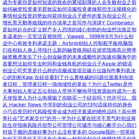
成为专家
你是如何知道的
致命的紧缩
刻薄的人会失败
创业之前
如何融资
投资者羊群效应
如何说服投资者
做那些无法规模化的
事情
创业投资趋势
如何获得创业点子
硬件的复兴
创业公司 =
增长
黑天鹅养殖
我的待办清单之首
写作与演讲
Y Combinator
是如何起步的
定义财产
令人恐惧的雄心勃勃的创业想法
致足智
多谋者的一言
苦活盲视
快照：Viaweb，1998年6月
为什么创
业中心有效
专利承诺
主题：Airbnb
创始人控制权
平板电脑
我
们在创始人身上寻找什么
新的融资格局
硅谷游览指南
高分辨率
融资
雅虎发生了什么
创业融资的未来
成瘾性的加速
你脑海中的
首要想法
如何失去时间和金钱
有机的创业点子
Apple 的错误
创业公司究竟是什么样的
说服或发现
后媒介出版
N件事列表
决
心的剖析
Kate 在硅谷看到了什么
赛格威的问题
拉面盈利
创造
者日程，管理者日程
一场地域性的革命？
为什么Twitter是件
大事
创始人签证
五位创始人
坚持不懈地寻找资源
如何成为一名
天使投资人
为什么电视输了
你能买一个硅谷吗？也许可以。
我
从 Hacker News 中学到的
创业公司的13句话
保持你的身份
小巧
后资历时代
风险投资会成为经济衰退的牺牲品吗？
高分辨
率社会
“艺术家交付”的另一半
为什么要在经济不景气时创业
筹
款生存指南
风险共担型公司管理公司
城市与雄心
断开分心
我们
对孩子撒的谎
做好事
为什么没有更多的 Google
我的一些英雄
如何不同意
你不应该有个老板
一种新的创业生物
网络喷子
创造