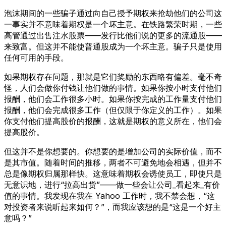
泡沫期间的一些骗子通过向自己授予期权来抢劫他们的公司这
一事实并不意味着期权是一个坏主意。在铁路繁荣时期，一些
高管通过出售注水股票——发行比他们说的更多的流通股——
来致富。但这并不能使普通股成为一个坏主意。骗子只是使用
任何可用的手段。
如果期权存在问题，那就是它们奖励的东西略有偏差。毫不奇
怪，人们会做你付钱让他们做的事情。如果你按小时支付他们
报酬，他们会工作很多小时。如果你按完成的工作量支付他们
报酬，他们会完成很多工作（但仅限于你定义的工作）。如果
你支付他们提高股价的报酬，这就是期权的意义所在，他们会
提高股价。
但这并不是你想要的。你想要的是增加公司的实际价值，而不
是其市值。随着时间的推移，两者不可避免地会相遇，但并不
总是像期权归属那样快。这意味着期权会诱使员工，即使只是
无意识地，进行“拉高出货”——做一些会让公司_看起来_有价
值的事情。我发现在我在 Yahoo 工作时，我不禁会想，“这
对投资者来说听起来如何？”，而我应该想的是“这是一个好主
意吗？”