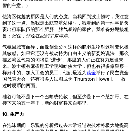
智的主意。）
使湾区优越的原因是人们的态度。当我回到波士顿时，我注意
到了这一点。当我走出航空航站楼时，我看到的第一件事是负
责出租车队伍的那个肥胖、脾气暴躁的家伙。我准备好迎接粗
鲁：
记住，你现在回到了东海岸。
气氛因城市而异，而像创业公司这样的脆弱生物对这种变化极
其敏感。如果它还没有被劫持为自由主义的新委婉说法，那么
描述湾区气氛的词将是“进步”。那里的人们正在努力建设未
来。波士顿有麻省理工学院和哈佛大学，但也有很多像警察一
样好斗的、加入工会的员工，他们最近为
赎金
举行了民主党全
国代表大会，还有很多人试图成为 Thurston Howell。一枚
过时硬币的两面。
硅谷可能不是下一个巴黎或伦敦，但至少是下一个芝加哥。在
接下来的五十年里，新的财富将来自那里。
10. 生产力
在泡沫期间，乐观的分析师过去常常通过说技术将极大地提高