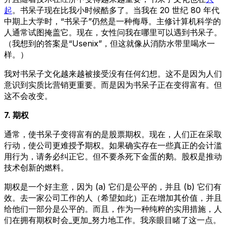
起
。书呆子现在比我小时候酷多了。当我在 20 世纪 80 年代
中期上大学时，“书呆子”仍然是一种侮辱。主修计算机科学的
人通常试图掩盖它。现在，女性问我在哪里可以遇到书呆子。
（我想到的答案是“Usenix”，但这就像从消防水带里喝水一
样。）
我对书呆子文化越来越被接受没有任何幻想。这不是因为人们
意识到实质比营销更重要。而是因为书呆子正在变得富有。但
这不会改变。
7. 期权
通常，使书呆子变得富有的是股票期权。现在，人们正在采取
行动，使公司更难授予期权。如果确实存在一些真正的会计滥
用行为，请务必纠正它。但不要杀死下金蛋的鹅。股权是推动
技术创新的燃料。
期权是一个好主意，因为 (a) 它们是公平的，并且 (b) 它们有
效。去一家公司工作的人（希望如此）正在增加其价值，并且
给他们一部分是公平的。而且，作为一种纯粹的实用措施，人
们在拥有期权时会_更加_努力地工作。我亲眼目睹了这一点。