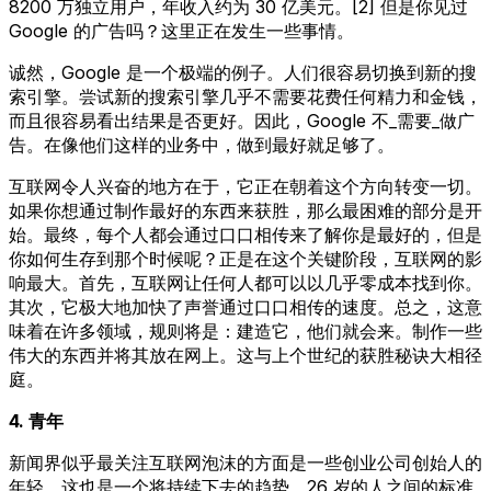
8200 万独立用户，年收入约为 30 亿美元。[2] 但是你见过
Google 的广告吗？这里正在发生一些事情。
诚然，Google 是一个极端的例子。人们很容易切换到新的搜
索引擎。尝试新的搜索引擎几乎不需要花费任何精力和金钱，
而且很容易看出结果是否更好。因此，Google 不_需要_做广
告。在像他们这样的业务中，做到最好就足够了。
互联网令人兴奋的地方在于，它正在朝着这个方向转变一切。
如果你想通过制作最好的东西来获胜，那么最困难的部分是开
始。最终，每个人都会通过口口相传来了解你是最好的，但是
你如何生存到那个时候呢？正是在这个关键阶段，互联网的影
响最大。首先，互联网让任何人都可以以几乎零成本找到你。
其次，它极大地加快了声誉通过口口相传的速度。总之，这意
味着在许多领域，规则将是：建造它，他们就会来。制作一些
伟大的东西并将其放在网上。这与上个世纪的获胜秘诀大相径
庭。
4. 青年
新闻界似乎最关注互联网泡沫的方面是一些创业公司创始人的
年轻。这也是一个将持续下去的趋势。26 岁的人之间的标准