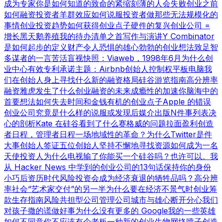
成为专家
你是如何知道的
致命的紧缩
刻薄的人会失败
创业之前
如何融资
投资者羊群效应
如何说服投资者
做那些无法规模化的
事情
创业投资趋势
如何获得创业点子
硬件的复兴
创业公司 =
增长
黑天鹅养殖
我的待办清单之首
写作与演讲
Y Combinator
是如何起步的
定义财产
令人恐惧的雄心勃勃的创业想法
致足智
多谋者的一言
苦活盲视
快照：Viaweb，1998年6月
为什么创
业中心有效
专利承诺
主题：Airbnb
创始人控制权
平板电脑
我
们在创始人身上寻找什么
新的融资格局
硅谷游览指南
高分辨率
融资
雅虎发生了什么
创业融资的未来
成瘾性的加速
你脑海中的
首要想法
如何失去时间和金钱
有机的创业点子
Apple 的错误
创业公司究竟是什么样的
说服或发现
后媒介出版
N件事列表
决
心的剖析
Kate 在硅谷看到了什么
赛格威的问题
拉面盈利
创造
者日程，管理者日程
一场地域性的革命？
为什么Twitter是件
大事
创始人签证
五位创始人
坚持不懈地寻找资源
如何成为一名
天使投资人
为什么电视输了
你能买一个硅谷吗？也许可以。
我
从 Hacker News 中学到的
创业公司的13句话
保持你的身份
小巧
后资历时代
风险投资会成为经济衰退的牺牲品吗？
高分辨
率社会
“艺术家交付”的另一半
为什么要在经济不景气时创业
筹
款生存指南
风险共担型公司管理公司
城市与雄心
断开分心
我们
对孩子撒的谎
做好事
为什么没有更多的 Google
我的一些英雄
如何不同意
你不应该有个老板
一种新的创业生物
网络喷子
创造