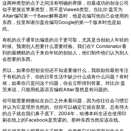
这两种类型的点子之间没有明确的界限，但最成功的创业公司
似乎更接近苹果类型，而不是Viaweb类型。当比尔·盖茨为
Altair编写第一个Basic解释器时，他是在编写他自己会使用的
东西，拉里和谢尔盖在编写Google的第一个版本时也是如
此。
有机的点子通常比编造的点子更可取，尤其是当创始人年轻的
时候。预测别人想要什么需要经验。我们在Y Combinator看
到的最糟糕的点子来自年轻的创始人，他们制作他们认为别人
会想要的东西。
所以，如果你想创业但还不知道要做什么，我鼓励你最初专注
于有机的点子。你的日常生活中缺少什么或有什么问题？有时
候，如果你只是问这个问题，你会立即得到答案。对比尔·盖
茨来说，只能用机器语言编程Altair显然是有问题的。
你可能需要稍微站在自己之外来看问题，因为你往往会习惯它
并认为它是理所当然的。但你可以确定它就在那里。总有伟大
的点子就在我们鼻子底下。2004年，哈佛本科生还在使用印
刷在纸上的Facebook是荒谬的。那种东西当然应该在线。
现在就有那么明显的点子躺着。你忽略它们的原因与你会在